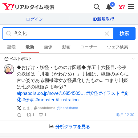
i
ログイン
ID新規取得
検索
キ
ー
話題
最新
画像
動画
ユーザー
ウェブ検索
ワ
ベストポスト
ー
ド
◆おばけ・妖怪・もののけ図鑑◆ 第五十六怪目､今夜
を
の妖怪は「川姫（かわひめ）」 川姫は、織姫のさらに
消
古い姿である棚機津女が怪異化したもの... つまり川姫
す
は七夕の織姫さま🎋😮？
alphapolis.co.jp/novel/16854509…
#
妖怪
#
イラスト
#
文
化
#
伝承
#
monster
#
Illustration
たま、👻hantutama
@
hantutama
1
1
昨日 12:30
分析グラフを見る