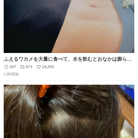
ふえるワカメを大量に食べて、水を飲むとおなかは膨ら
む・・・・！？ ⚠️よい子は絶対マネしないでね⚠️ #夏休み
267
873
24,255
返
リ
い
の自由研究
13時間前
信
ポ
い
数
ス
ね
ト
数
数