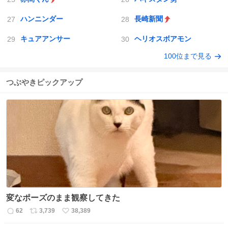
ハンニンダー
長崎新聞
キュアアンサー
ヘリオスボアモン
100位まで見る
つぶやきピックアップ
変なポーズのまま観察してきた
62
3,739
38,389
返
リ
い
信
ポ
い