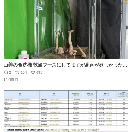
ト
数
数
イレーンの呪いじゃん😭
山善の食洗機 乾燥ブースにしてますが高さが欲しかったの
でコレクションケースを置くだけのツルセコ改造 扉が手前
2
154
635
返
リ
い
に開き天井の温度もしっかり上がるのでかなり使いやすく
14時間前
信
ポ
い
なりました😎
数
ス
ね
ト
数
数