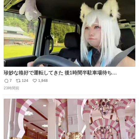
た。 高偏差値に行けないならせめてそれくらいした方が予
ト
数
数
後がいいです。 https://t.co/9nMHIrETkw
珍妙な格好で運転してきた 後1時間半駐車場待ち…
7
124
1,948
返
リ
い
23時間前
信
ポ
い
数
ス
ね
ト
数
数