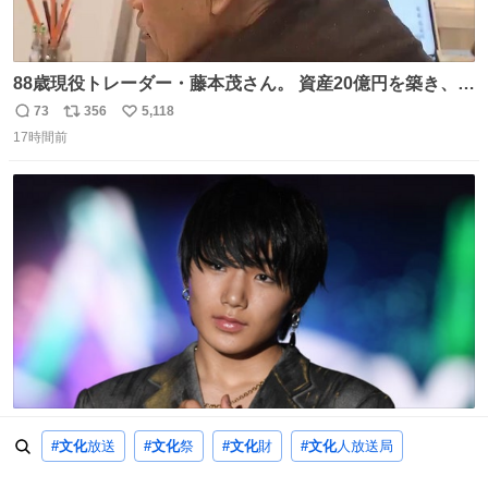
88歳現役トレーダー・藤本茂さん。 資産20億円を築き、
「令和のブラックマンデー」で2億6000万円の含み損を抱
73
356
5,118
返
リ
い
えても生き残った男が、血と汗で掴んだ「相場の8箇条」
17時間前
信
ポ
い
です。 1. 朝の急落は「買い」、朝の急騰は「売り」。 2.
数
ス
ね
午後の急騰は追わない。午後の急落は翌朝に狙う。
ト
数
数
【衝撃】寺田心、週6ジム通いで体重62kg→82kgに 110kg
#文化
放送
#文化
祭
#文化
財
#文化
人放送局
のベンチプレス持ち上げる姿披露
703
5,455
65,301
返
リ
い
news.livedoor.com/article/detail… 元々自重のみだった
1日前