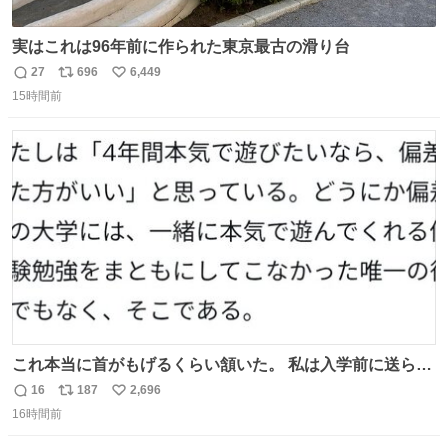
実はこれは96年前に作られた東京最古の滑り台
27
696
6,449
返
リ
い
15時間前
信
ポ
い
数
ス
ね
ト
数
数
これ本当に首がもげるくらい頷いた。 私は入学前に送られ
てきた、大学のサークル紹介冊子を見た時点で終わりを感
16
187
2,696
返
リ
い
じたので、女子大でもないくせに偏差値の高い大学のイン
16時間前
信
ポ
い
カレサークルに突撃して所属するという奇行で事なきを得
数
ス
ね