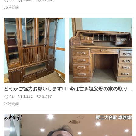
30
2,441
27,501
返
リ
い
15時間前
信
ポ
い
数
ス
ね
ト
数
数
どうかご協力お願いします🙇‍♂️ 今は亡き祖父母の家の取り壊
しが決まり、どうしても処分して欲しくない食器棚と机の
42
1,262
2,497
返
リ
い
引き取り手を探しております この2つは私の祖母が当初一
14時間前
信
ポ
い
目惚れで購入したもので、祖母はc型肝炎で58歳という若
数
ス
ね
さで亡くなりましたが、この家具達をとても大切にしてお
ト
数
数
りました 続く↓