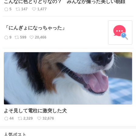
こんなに色とりどりなの？ みんなが撮った美しい朝顔
5
147
1,477
返
リ
い
信
ポ
い
数
ス
ね
「にんぎょになっちゃった」
ト
数
数
9
599
20,466
返
リ
い
信
ポ
い
数
ス
ね
ト
数
数
よそ見して電柱に激突した犬
44
2,329
32,676
返
リ
い
信
ポ
い
数
ス
ね
人気ポスト