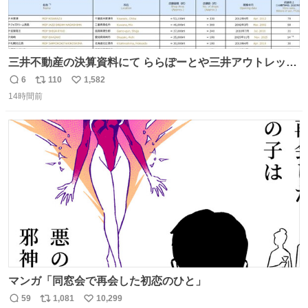
三井不動産の決算資料にて ららぽーとや三井アウトレット
パークの店舗別売上高（2025年度）が一部判明
6
110
1,582
返
リ
い
14時間前
信
ポ
い
数
ス
ね
ト
数
数
マンガ「同窓会で再会した初恋のひと」
59
1,081
10,299
返
リ
い