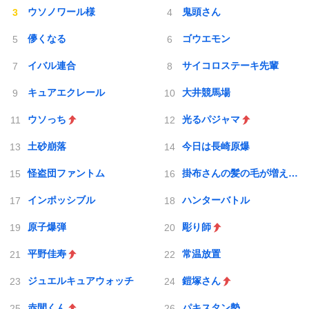
ウソノワール様
鬼頭さん
儚くなる
ゴウエモン
イバル連合
サイコロステーキ先輩
キュアエクレール
大井競馬場
ウソっち
光るパジャマ
土砂崩落
今日は長崎原爆
怪盗団ファントム
掛布さんの髪の毛が増えていた
インポッシブル
ハンターバトル
原子爆弾
彫り師
平野佳寿
常温放置
ジュエルキュアウォッチ
鎧塚さん
赤間くん
パキスタン勢