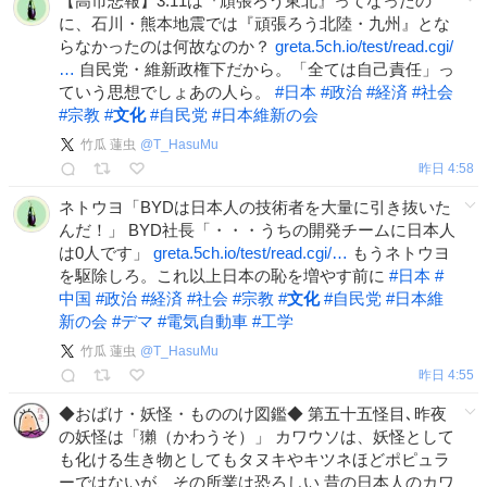
【高市悲報】3.11は『頑張ろう東北』ってなったの
に、石川・熊本地震では『頑張ろう北陸・九州』とな
らなかったのは何故なのか？
greta.5ch.io/test/read.cgi/
…
自民党・維新政権下だから。「全ては自己責任」っ
ていう思想でしょあの人ら。
#
日本
#
政治
#
経済
#
社会
#
宗教
#
文化
#
自民党
#
日本維新の会
竹瓜 蓮虫
@
T_HasuMu
昨日 4:58
ネトウヨ「BYDは日本人の技術者を大量に引き抜いた
んだ！」 BYD社長「・・・うちの開発チームに日本人
は0人です」
greta.5ch.io/test/read.cgi/…
もうネトウヨ
を駆除しろ。これ以上日本の恥を増やす前に
#
日本
#
中国
#
政治
#
経済
#
社会
#
宗教
#
文化
#
自民党
#
日本維
新の会
#
デマ
#
電気自動車
#
工学
竹瓜 蓮虫
@
T_HasuMu
昨日 4:55
◆おばけ・妖怪・もののけ図鑑◆ 第五十五怪目､昨夜
の妖怪は「獺（かわうそ）」 カワウソは、妖怪として
も化ける生き物としてもタヌキやキツネほどポピュラ
ーではないが、その所業は恐ろしい 昔の日本人のカワ