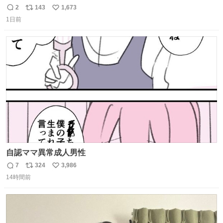
2
143
1,673
返
リ
い
1日前
信
ポ
い
数
ス
ね
ト
数
数
自認ママ異常成人男性
7
324
3,986
返
リ
い
14時間前
信
ポ
い
数
ス
ね
ト
数
数