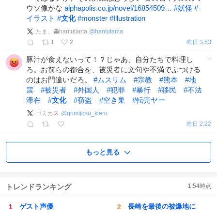
ウソ像かな
alphapolis.co.jp/novel/16854509…
#
妖怪
#
イラスト
#
文化
#
monster
#
Illustration
たま、👻hantutama
@
hantutama
1
2
昨日 3:53
豚汁が食えないって！？じゃあ、自分たちで料理し
ろ。お前らの都合を、被災者に文句や不満でぶつける
のはお門違いだろ。
#
ムスリム
#
宗教
#
熊本
#
地
震
#
被災者
#
外国人
#
犯罪
#
暴行
#
移民
#
不法
滞在
#
文化
#
窃盗
#
空き巣
#
転売ヤー
ゴミカス
@
gomijgsu_kiero
昨日 2:22
もっと見る
トレンドランキング
1:54
時点
ゲスト声優
長崎を最後の被爆地に