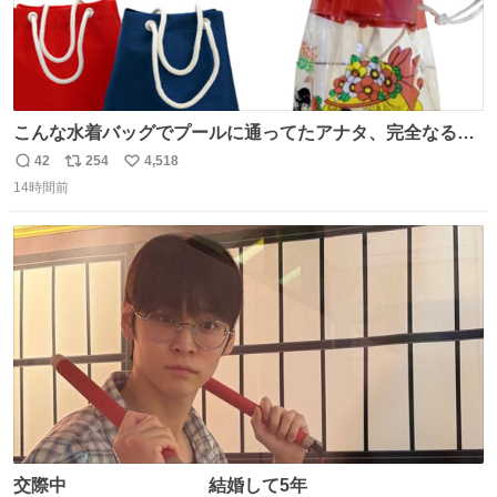
こんな水着バッグでプールに通ってたアナタ、完全なる同
世代（笑） #70年代 #80年代 #昭和レトロ
42
254
4,518
返
リ
い
14時間前
信
ポ
い
数
ス
ね
ト
数
数
交際中 結婚して5年