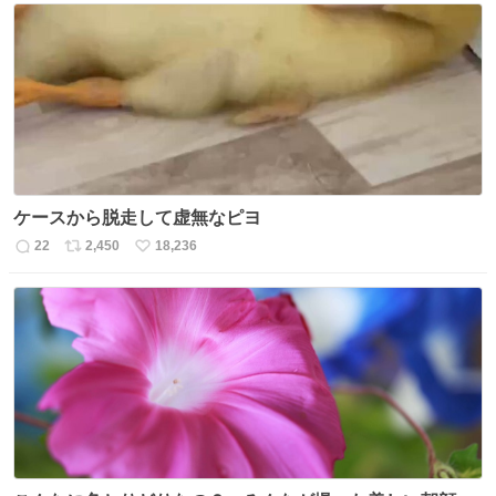
数
ス
ね
ト
数
数
ケースから脱走して虚無なピヨ
22
2,450
18,236
返
リ
い
信
ポ
い
数
ス
ね
ト
数
数