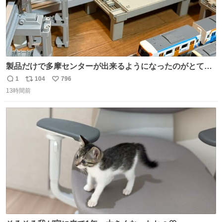
製品だけで多摩センターが出来るようになったのがとても
胸アツ
1
104
796
返
リ
い
13時間前
信
ポ
い
数
ス
ね
ト
数
数