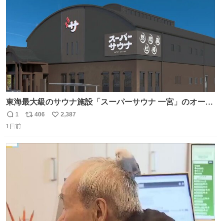
数
東海最大級のサウナ施設「スーパーサウナ 一宮」のオープ
ン日が2026年9月8日に決定‼️ 5種類の本格サウナや4種類の
1
406
2,387
返
リ
い
⽔⾵呂、約50名が同時に休息できる休憩スペースなど、男
1日前
信
ポ
い
性が求める設備を極限まで突き詰めた「サウナの理想郷」
数
ス
ね
😍😍😍 ⬇️詳細ページ⬇️ supersento.com/chubu/aichi/ic…
ト
数
数