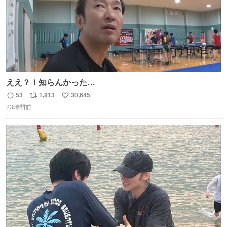
ええ？！知らんかった…
53
1,913
30,645
返
リ
い
23時間前
信
ポ
い
数
ス
ね
ト
数
数