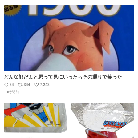
数
ス
ね
ト
数
数
どんな顔だよと思って見にいったらその通りで笑った
24
344
7,242
返
リ
い
10時間前
信
ポ
い
数
ス
ね
ト
数
数