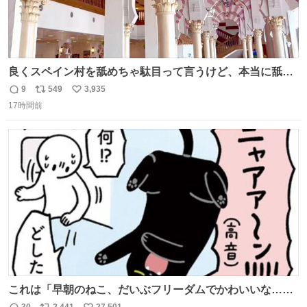
良くスペイン村を舐めちゃ駄目って言うけど、本当に舐め
ちゃ行けないのはスペィン村ホテル🏛🏨 だってロビーから
9
549
3,935
返
リ
い
中庭抜けるだけでこの有様🤩 ディズニーホテル泊まってる
17時間前
信
ポ
い
場所じゃない。 5年振りの志摩スペイン村パルケエスパー
数
ス
ね
ニャは益々素晴らしい場所になってる
ト
数
数
これは「早朝のねこ、だいぶフリーダムでかわいいな…」
の絵日記です🎐