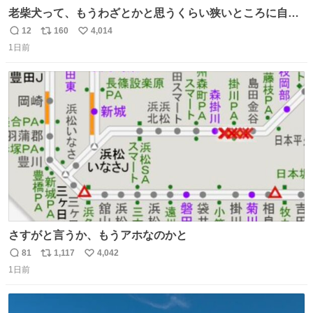
老柴犬って、もうわざとかと思うくらい狭いところに自ら
はまりにいくじゃないですか？ 今朝ガーデニングしてる飼
12
160
4,014
返
リ
い
い主の間にはまってきて、最高に可愛かった♥️
1日前
信
ポ
い
数
ス
ね
ト
数
数
さすがと言うか、もうアホなのかと
81
1,117
4,042
返
リ
い
1日前
信
ポ
い
数
ス
ね
ト
数