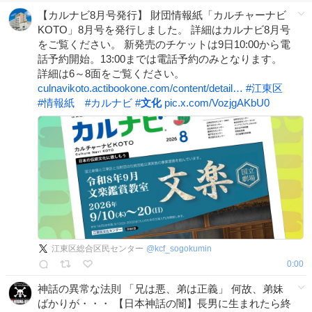
【カルナビ8月号発行】 財団情報紙「カルチャーナビ
KOTO」8月号を発行しました。 詳細はカルナビ8月号
をご覧ください。 新発売のチケットは9日10:00から電
話予約開始。13:00までは電話予約のみとなります。
詳細は6～8面をご覧ください。
culnavikoto.actibookone.com/content/detail…
#
江東区
#
情報紙
#
カルナビ
#
文化
pic.x.com/VozjgAKbU0
江東区総合区民センター
@
kcf_sogokumin
0:00
神話の異常な法則 「兄は悪、弟は正義」 何故、弟妹
ばかりが・・・ 【日本神話の闇】長男に生まれたら終