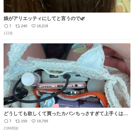
娘がアリエッティにしてと言うので🌿
7
240
16,219
返
リ
い
1日前
信
ポ
い
数
ス
ね
ト
数
数
どうしても欲しくて買ったカバンちっさすぎて上手くはめ
ないと荷物入らん。女のカバンってなんでこんなちっさい
7
150
10,700
返
リ
い
の
23時間前
信
ポ
い