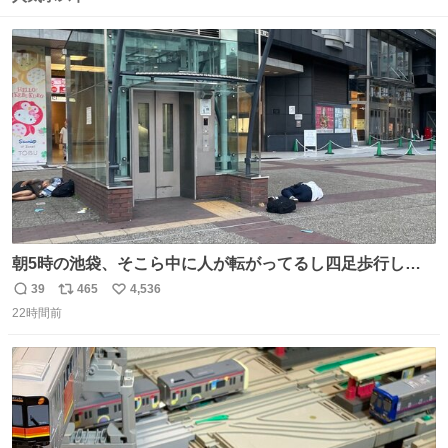
ト
数
数
朝5時の池袋、そこら中に人が転がってるし四足歩行して
る人もいるしで良い街だ
39
465
4,536
返
リ
い
22時間前
信
ポ
い
数
ス
ね
ト
数
数