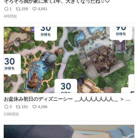
そろそろ我が家に来て1年、大きくなったね☺️🤍
1
259
4,501
返
リ
い
4時間前
信
ポ
い
数
ス
ね
ト
数
数
お盆休み初日のディズニーシー ＿人人人人人人人＿ ＞ 空
い て る！＜ ￣^Y^Y^Y^Y^ Y￣
3
151
4,196
返
リ
い
23時間前
信
ポ
い
数
ス
ね
ト
数
数