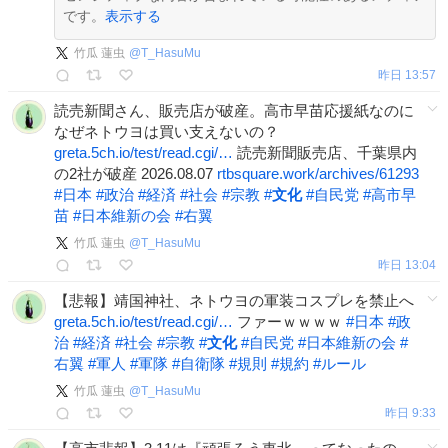
です。
表示する
竹瓜 蓮虫
@
T_HasuMu
昨日 13:57
読売新聞さん、販売店が破産。高市早苗応援紙なのに
なぜネトウヨは買い支えないの？
greta.5ch.io/test/read.cgi/…
読売新聞販売店、千葉県内
の2社が破産 2026.08.07
rtbsquare.work/archives/61293
#
日本
#
政治
#
経済
#
社会
#
宗教
#
文化
#
自民党
#
高市早
苗
#
日本維新の会
#
右翼
竹瓜 蓮虫
@
T_HasuMu
昨日 13:04
【悲報】靖国神社、ネトウヨの軍装コスプレを禁止へ
greta.5ch.io/test/read.cgi/…
ファーｗｗｗｗ
#
日本
#
政
治
#
経済
#
社会
#
宗教
#
文化
#
自民党
#
日本維新の会
#
右翼
#
軍人
#
軍隊
#
自衛隊
#
規則
#
規約
#
ルール
竹瓜 蓮虫
@
T_HasuMu
昨日 9:33