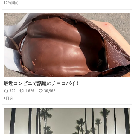
17時間前
信
ポ
い
数
ス
ね
ト
数
数
最近コンビニで話題のチョコパイ！
322
1,626
30,962
返
リ
い
1日前
信
ポ
い
数
ス
ね
ト
数
数