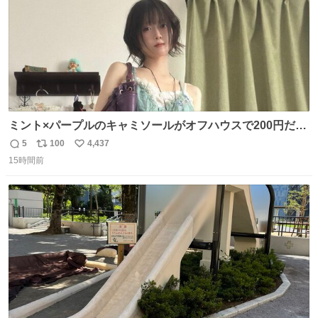
ミント×パープルのキャミソールがオフハウスで200円だっ
た♩
5
100
4,437
返
リ
い
15時間前
信
ポ
い
数
ス
ね
ト
数
数