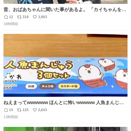
昔、おばあちゃんに聞いた事があるよ。 「カイちゃんをい
じめると、アイツが海から上がって来るぞ。」って。
12
318
3,983
返
リ
い
18時間前
信
ポ
い
数
ス
ね
ト
数
数
ねえまってwwwwww ほんとに怖いwwwww 人魚まんじゅ
う買ってきたから私も永遠のいのちを…ぐへへ…と思いな
15
125
2,643
返
リ
い
がら1つ食べたら 奥歯欠けたんだけど！！！！？？？ しか
13時間前
信
ポ
い
もガッツリ😭 まんじゅうだよ？？？？？？ ガリッて言っ
数
ス
ね
たから何？と思って口から出したら自分の歯wwwwww セ