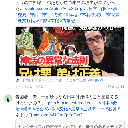
わりの世界線！ 弟たちが勝つ本当の理由がエグかっ
た…
youtube.com/watch?v=d3-brg…
#
日本
#
都市伝説
#
歴史
#
神話
#
神社
#
考察
#
山幸彦
#
木花咲弥姫
#
磐長姫
#
縄文時代
#
信仰
#
文化
#
古事記
【柔術】ストライプル早稲田☆ヒルマ道場
@
swjjahd
1
1
昨日 21:11
愛国者「デニーが勝ったら日本は沖縄のこと見捨てる
けどいいの？」
greta.5ch.io/test/read.cgi/…
#
日本
#
政
治
#
経済
#
社会
#
宗教
#
文化
#
選挙
#
玉城デニー
#
右翼
#
ネトウヨ
pic.x.com/UGmZpEoGdQ
センシティブな内容が含まれている可能性のあるメディア