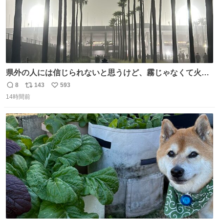
県外の人には信じられないと思うけど、霧じゃなくて火山
灰です🌋 #桜島
8
143
593
返
リ
い
14時間前
信
ポ
い
数
ス
ね
ト
数
数