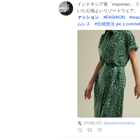
インドネシア発「maomao」
いた心地よいリゾートウェア。
ァッション
#
FASHION
#
ma
ムレス
#
伝統技法
pic.x.com/
GRABLISS
@
grablisswebplus