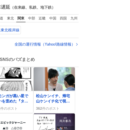
ね
数
車遅延
（在来線、私鉄、地下鉄）
道
東北
関東
中部
近畿
中国
四国
九州
浜東北根岸線
全国の運行情報（Yahoo!路線情報）
SNSのバズまとめ
0
モンガが黒い星で
松山ケンイチ、帰宅
いを歪めた『タイ
山ケンイチ化で視聴
ル回収』が話題に
者が大爆笑「ただい
4
件のポスト
362
件のポスト
まじゃないよ」