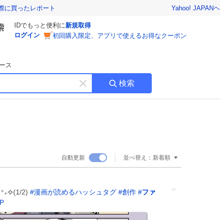
Yahoo! JAPAN
ヘ
実際に買ったレポート
IDでもっと便利に
新規取得
ログイン
初回購入限定、アプリで使えるお得なクーポン
ース
検索
キ
ー
ワ
ー
ド
を
消
自動更新
並べ替え：
新着順
す
✧(1/2)
#
漫画が読めるハッシュタグ
#
創作
#
ファ
MP