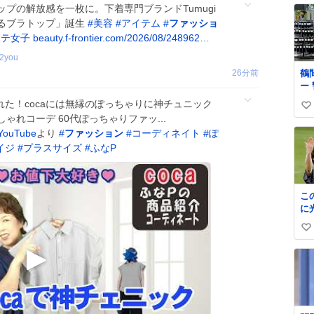
プの解放感を一枚に。下着専門ブランドTumugi
るブラトップ」誕生
#
美容
#
アイテム
#
ファッショ
モテ女子
beauty.f-frontier.com/2026/08/248962…
_2you
26分前
鶴
ー
人
着れた！cocaには無縁のぽっちゃりに神チュニック
い
を
れコーデ 60代ぽっちゃりファッ...
内
い
ouTube
より
#
ファッション
#
コーディネイト
#
ぽ
ま
ね
イジ
#
プラスサイズ
#
ふなP
覚
数
さ
こ
に
一
い
い #TravisJapan #J
リ
い
ね
数