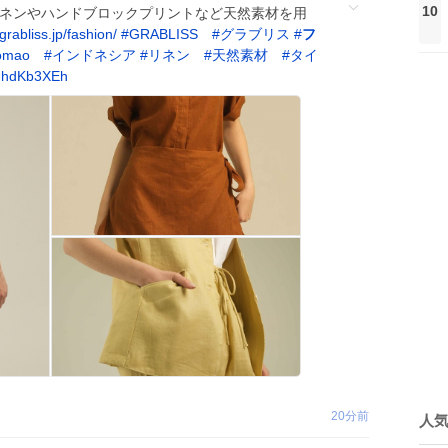
10
 リネンやハンドブロックプリントなど天然素材を用
grabliss.jp/fashion/
#
GRABLISS
#
グラブリス
#
フ
omao
#
インドネシア
#
リネン
#
天然素材
#
タイ
wIhdKb3XEh
20分前
人