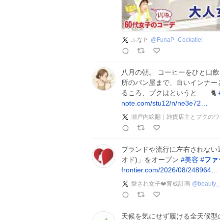
ふなＰ
@
FunaP_Cockatiel
八月の朝。 コーヒーをひと口飲
所のパン屋まで、白いインナー
るころ、プクはというと……🐈
note.com/stu12/n/ne3e72…
瀬戸内絵翻｜雑貨店主とプクのワ
ブランドや流行に左右されない選
オド)」をオープン
#
美容
#
ファ
frontier.com/2026/08/248964…
愛され女子❤️育成計画
@
beauty
天候を気にせず履ける全天候型