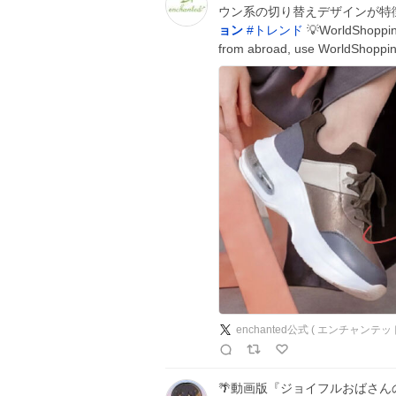
ウン系の切り替えデザインが特徴。 
ョン
#
トレンド
💡WorldShopp
from abroad, use WorldShoppi
enchanted公式 ( エンチャンテッ
🌴動画版『ジョイフルおばさん