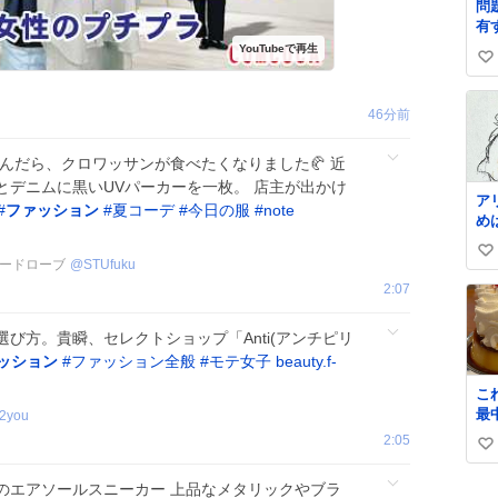
問
有
よ』 名倉「
い
め
い
ね
46分前
数
んだら、クロワッサンが食べたくなりました🥐 近
とデニムに黒いUVパーカーを一枚。 店主が出かけ
ア
#
ファッション
#
夏コーデ
#
今日の服
#
note
め
述
い
で
ードローブ
@
STUfuku
い
い
2:07
リ
ね
使
数
び方。貴瞬、セレクトショップ「Anti(アンチピリ
度
ず
ッション
#
ファッション全般
#
モテ女子
beauty.f-
こ
最
_2you
私
2:05
い
奪
写
い
のエアソールスニーカー 上品なメタリックやブラ