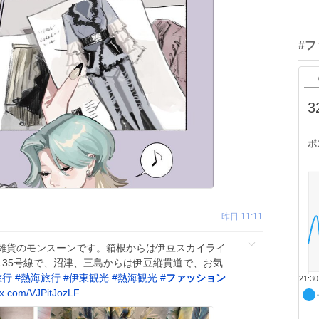
#
3
ポ
昨日 11:11
雑貨のモンスーンです。箱根からは伊豆スカイライ
135号線で、沼津、三島からは伊豆縦貫道で、お気
旅行
#
熱海旅行
#
伊東観光
#
熱海観光
#
ファッション
21:30
.x.com/VJPitJozLF