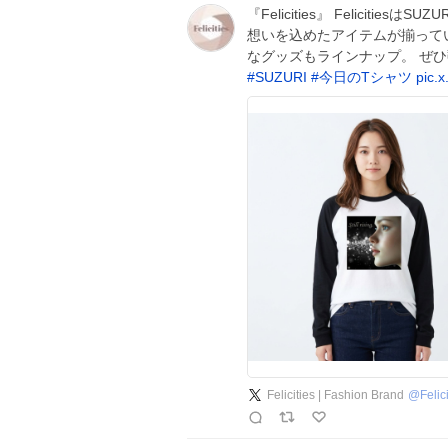
『Felicities』 Felicit
想いを込めたアイテムが揃って
なグッズもラインナップ。 ぜ
#
SUZURI
#
今日のTシャツ
pic.
Felicities | Fashion Brand
@
Felic