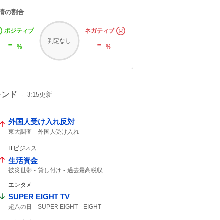
情の割合
ポジティブ
ネガティブ
-
-
判定なし
%
%
レンド
3:15
更新
外国人受け入れ反対
東大調査
外国人受け入れ
ITビジネス
生活資金
被災世帯
貸し付け
過去最高税収
夏のボーナス
ATM
エンタメ
SUPER EIGHT TV
超八の日
SUPER EIGHT
EIGHT