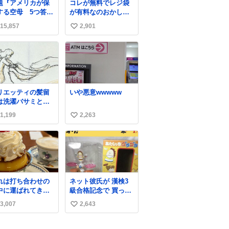
題『アメリカが保
コレが無料でレジ袋
する空母 5つ答え
が有料なのおかしい
ホンマご
って
15,857
2,901
い
ん、日本」
い
ね
数
リエッティの髪留
いや悪意wwwww
は洗濯バサミと記
されることが多い
1,199
2,263
い
すが、もっと小さ
プラスチックのク
い
ップです。 バネは
ね
いやすいように強
数
を調整してあるは
。
れは打ち合わせの
ネット彼氏が 漢検3
中に運ばれてきて
級合格記念で 買って
の理性を根こそぎ
くれた.ᐟ.ᐟ🩵
3,007
2,643
い
い去ったプリンの
真です。
い