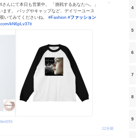
iesはSUZURIさんにて本日も営業中。 「挑戦するあなたへ。」
4
います。 バッグやキャップなど、デイリーユース
ひ覗いてみてくださいね。
#
Fashion
#
ファッション
x.com/kN6pLv37it
5
6
7
8
9
ities555
12分前