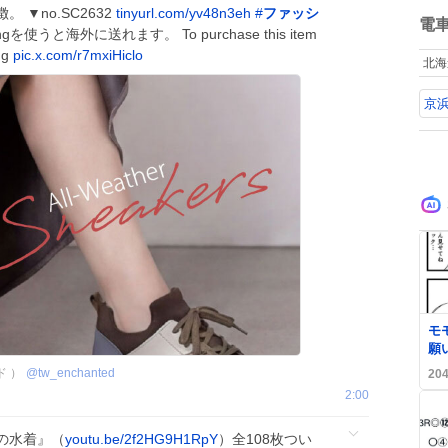
ね
▼no.SC2632
tinyurl.com/yv48n3eh
#
ファッシ
数
電
ingを使うと海外に送れます。 To purchase this item
ng
pic.x.com/r7mxiHiclo
北海
京
0
モ
願
ト
ド ）
@
tw_enchanted
20
2:00
の水着』（
youtu.be/2f2HG9H1RpY
）全108枚つい