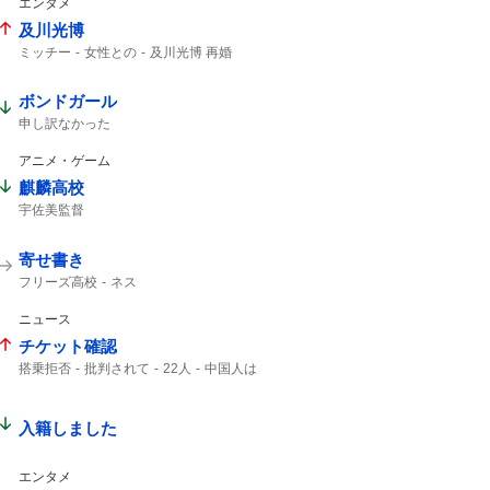
エンタメ
及川光博
ミッチー
女性との
及川光博 再婚
一般女性
ボンドガール
申し訳なかった
アニメ・ゲーム
麒麟高校
宇佐美監督
寄せ書き
フリーズ高校
ネス
ニュース
チケット確認
搭乗拒否
批判されて
22人
中国人は
チケット
客室乗務員
入籍しました
エンタメ