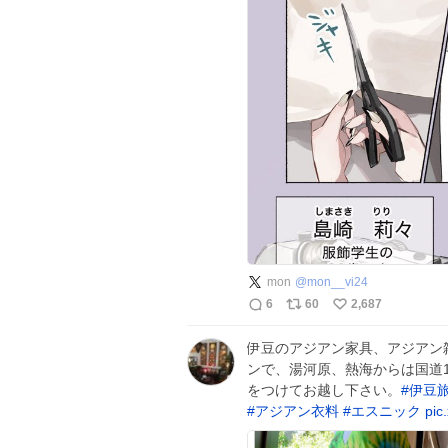
mon
@
mon__vi24
6
60
2,687
伊豆のアジアン家具、アジアン
ンで、湯河原、熱海からは国道
をつけてお越し下さい。
#
伊豆
#
アジアン衣料
#
エスニック
pic