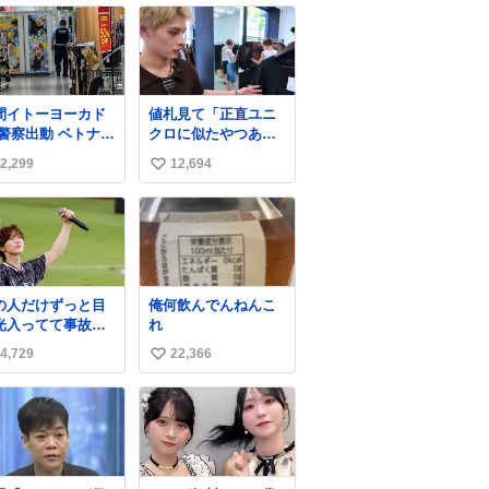
間イトーヨーカド
値札見て「正直ユニ
 警察出動 ベトナム
クロに似たやつある
の身分証チェック
よね」とか言い出す
2,299
12,694
い
開店前に実施、店
の好きすぎる
まで見張りにきて
WWWWWWWWWW
い
す。不法滞在者は
WWW こちら側と同
ね
悟してお越しくだ
じ感覚助かる🙂‍↕️🙂‍↕️
数
い。
🙂‍↕️
の人だけずっと目
俺何飲んでんねんこ
光入ってて事故画
れ
枚もなかったすご
4,729
22,366
い
ーグ
い
ね
数