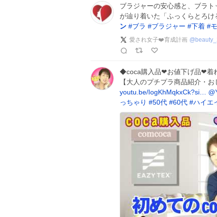
ブラジャーの安心感と、ブラトッ
が辿り着いた「ふっくらとろけ
ン
#
ブラ
#
ブラジャー
#
下着
#
愛され女子❤️育成計画
@
beauty
◆coca購入品❤お値下げ品❤
【大人のプチプラ商品紹介・おしゃ
youtu.be/IogKhMqkxCk?si…
@Y
っちゃり
#
50代
#
60代
#
ハイエ