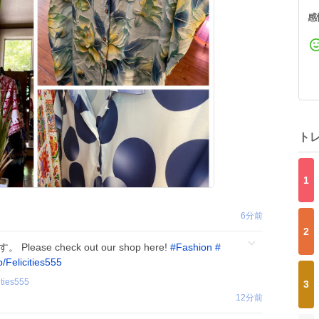
感
ト
1
6分前
2
lease check out our shop here!
#
Fashion
#
p/Felicities555
ities555
3
12分前