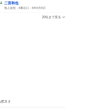
二宮和也
地上波初
8番出口
8年8月8日
コメント全文
映画8番出口
映画「8番出口」
ゲーム
20位まで見る
気ポスト