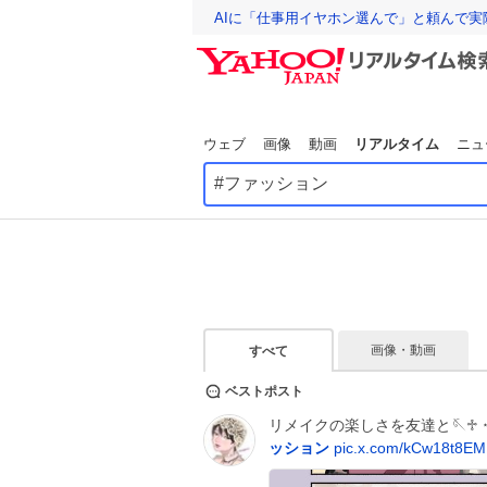
AIに「仕事用イヤホン選んで」と頼んで
ウェブ
画像
動画
リアルタイム
ニュ
画像・動画
すべて
ベストポスト
リメイクの楽しさを友達と🪡♱ ⋆⁺₊
ッション
pic.x.com/kCw18t8E