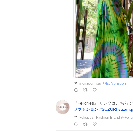
monsoon_izu
@
IzuMonsoon
『Felicities』 リンクはこちらです。 P
ファッション
#
SUZURI
suzuri.j
Felicities | Fashion Brand
@
Felic