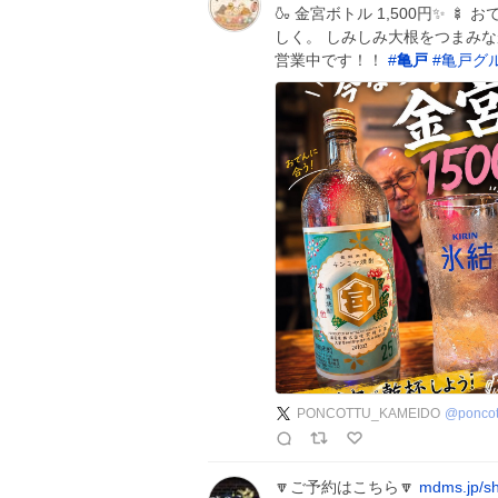
🍶 金宮ボトル 1,500円✨ 
しく。 しみしみ大根をつまみな
営業中です！！
#
亀戸
#
亀戸グ
PONCOTTU_KAMEIDO
@
ponco
🔽ご予約はこちら🔽
mdms.jp/s