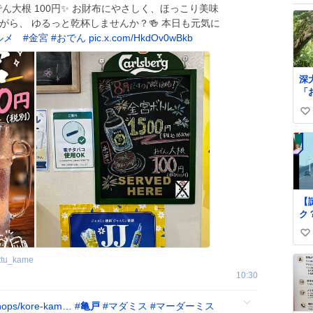
 おでん大根 100円✨ お財布にやさしく、ほっこり美味
がら、 ゆるっと乾杯しませんか？🍻 本日も元気に
ルメ
#
金宮
#
おでん
pic.x.com/HkdOv0wBkb
深
「
ぶ
い
ら
綺
い
て
ね
れたら 
数
池
た
い
【
わ
ク
メ
高速
iP
い
で
影
さ
い
ttu_kame
い
ね
10:30
道
数
け
線
hops/kore-kam…
#
亀戸
#
マダミス
#
マーダーミス