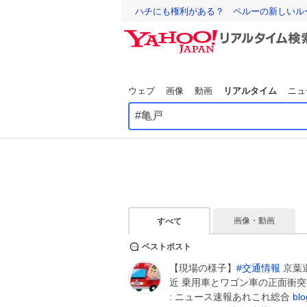
ハチにも権利がある？ ペルーの新しいル
ウェブ
画像
動画
リアルタイム
ニュ
画像・動画
すべて
ベストポスト
【現場の様子】
#
交通情報
京葉道
近 乗用車とワゴン車の正面衝突
: ニュース速報あれこれ総合
blo