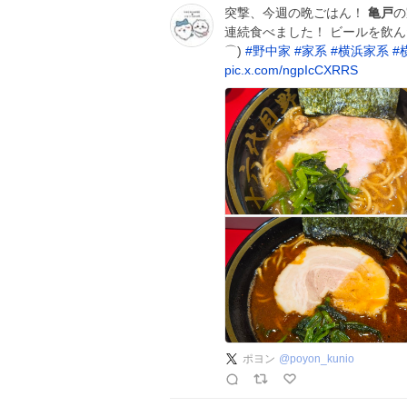
突撃、今週の晩ごはん！
亀戸
の
連続食べました！ ビールを飲ん
⌒)
#
野中家
#
家系
#
横浜家系
#
pic.x.com/ngpIcCXRRS
ポヨン
@
poyon_kunio