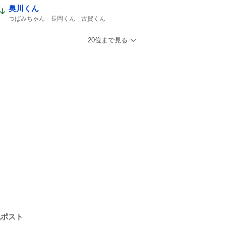
史上最年少
15歳
デビュー
奥川くん
つばみちゃん
長岡くん
古賀くん
連敗ストップ
ナイスプレー
20位まで見る
気ポスト