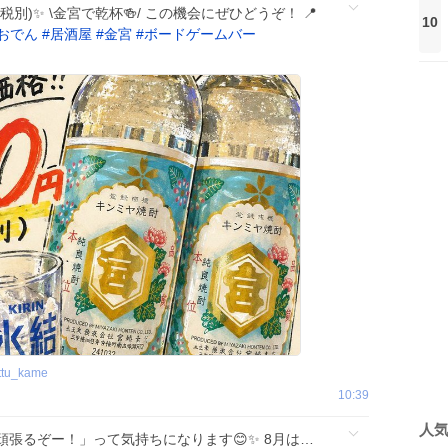
(税別)✨ \金宮で乾杯🍻/ この機会にぜひどうぞ！ 📍
10
おでん
#
居酒屋
#
金宮
#
ボードゲームバー
ttu_kame
10:39
人
張るぞー！」って気持ちになります😊✨ 8月は…