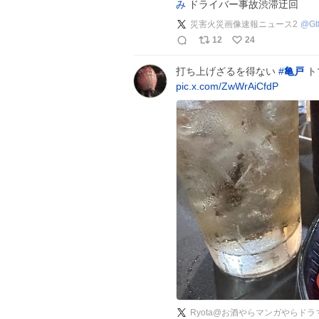
み
ドライバー事故渋滞迂回
災害火災画像速報ニュース2
@
Gt
12
24
打ち上げざるを得ない
#
亀戸
ト
pic.x.com/ZwWrAiCfdP
Ryota@お酒やらマンガやらド