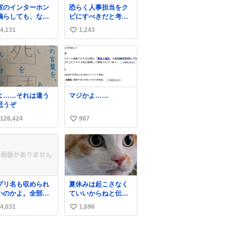
ロも走り続けてい
室のインターホン
恐らく人事担当をク
という。
鳴らしても、なか
ビにすべきだと考え
か誰も出ないこと
られるが‥‥‥
4,131
1,243
い
ります…。 もし
すると「電話の出
い
」に困っているの
ね
もしれません。 そ
数
で「何を話せばい
か」が見える手引
を用意して、安心
よ……それは違う
マジかよ……
て電話に出られる
思うぞ
にします。 イン
ーホンの応対も大
126,424
967
い
なコミュニケーシ
い
ンの学びです。
ね
数
プリ名も収められ
夏休みは起こさなく
いのかよ。全部ダ
ていいからねと伝え
くて本当に凄い。
てるのに無視。
4,031
1,696
い
ps://t.co/LemyLG
kR
い