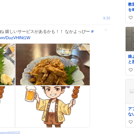
キ
教
た
を
な
9:35
い
があ
か
い
方
ね 嬉しいサービスがあるかも！！ なかよっぴー
#
ね
か
com/DuzVHlNt1W
数
こ
い
き
娘
し
と
よう
タ
い
切
い
ョ
ね
数
ア
な
サ
い
htt
yV
い
kayoshi0410