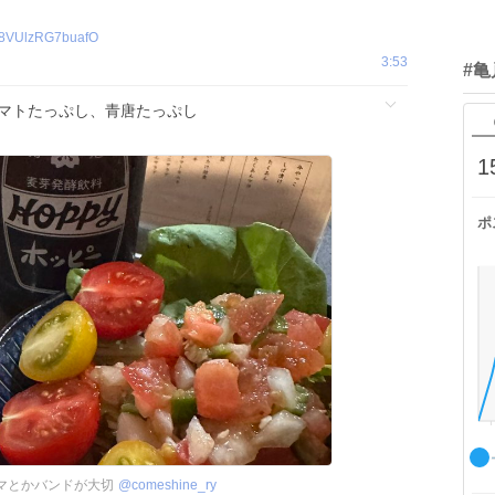
8VUlzRG7buafO
3:53
#亀
マトたっぷし、青唐たっぷし
1
ポ
ラマとかバンドが大切
@
comeshine_ry