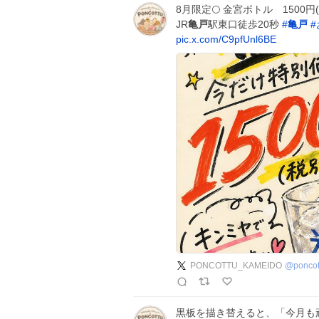
8月限定🌕 金宮ボトル 1500円
JR
亀戸
駅東口徒歩20秒
#
亀戸
#
pic.x.com/C9pfUnl6BE
PONCOTTU_KAMEIDO
@
ponco
黒板を描き替えると、「今月も頑