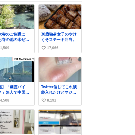
大寺のご住職に
30歳独身女子のやけ
お寺の池の水ぜん
くそステーキ弁当。
抜いて掃除した
1,509
17,066
い
、 モネの池くらい
麗になったから見
い
みて」 といわれ訪
ね
本当にモネの
数
くらい綺麗でし
。 蓮こそ咲いてな
けど言いたいこと
謎】「幽霊バイ
Twitter信じてこれ涙
かります。 輝くエ
？」無人で中国の
袋入れたけどマジで
ラルドだ‼︎
道路を爆走 中国
盛れた…ありがと
hone16カメラで撮
4,508
8,192
い
珍しい光景が目撃
う…
して無加工です。
れた。人が乗って
い
ないバイクが高速
ね
路を倒れず走り続
数
ており、さらに車
変更も。そのまま5