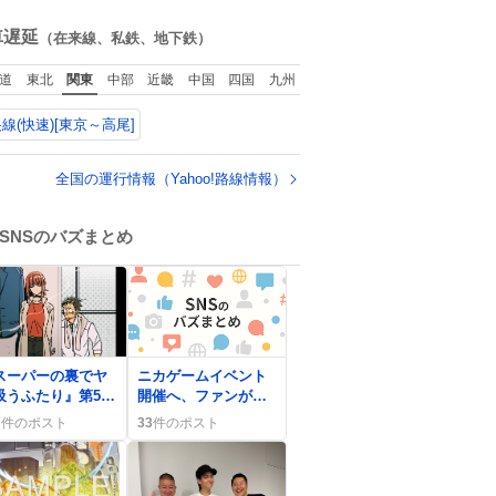
ね
数
車遅延
（在来線、私鉄、地下鉄）
道
東北
関東
中部
近畿
中国
四国
九州
線(快速)[東京～高尾]
全国の運行情報（Yahoo!路線情報）
SNSのバズまとめ
スーパーの裏でヤ
ニカゲームイベント
吸うふたり』第5話
開催へ、ファンが
送、一部のファン
「会えるの楽しみ」
7
件のポスト
33
件のポスト
「尊い」や「ヤニ
や「笑顔が見れるの
」などの声を上げ
が1番」と熱狂