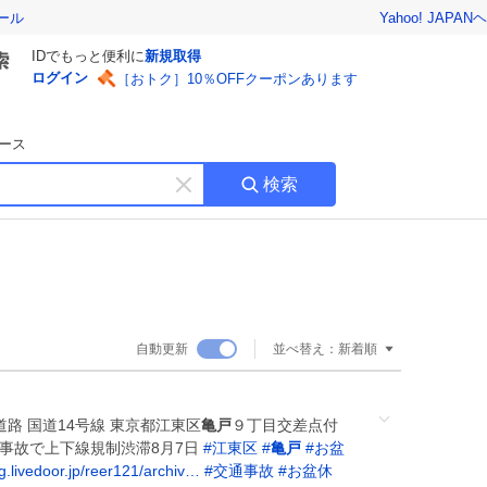
Yahoo! JAPAN
ヘ
ール
IDでもっと便利に
新規取得
ログイン
［おトク］10％OFFクーポンあります
ース
検索
キ
ー
ワ
ー
ド
を
消
自動更新
並べ替え：
新着順
す
路 国道14号線 東京都江東区
亀戸
９丁目交差点付
事故で上下線規制渋滞8月7日
#
江東区
#
亀戸
#
お盆
g.livedoor.jp/reer121/archiv…
#
交通事故
#
お盆休