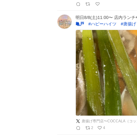
明日8/8(土)11:00〜 店内ラ
亀戸
#
ハピーハイツ
#
唐揚げ
唐揚げ専門店〜COCCALA（コ
2
4