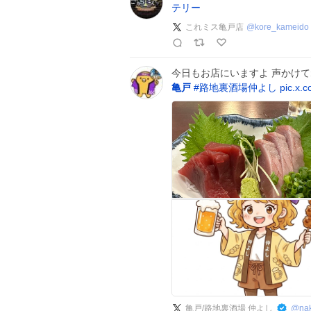
テリー
これミス亀戸店
@
kore_kameido
今日もお店にいますよ 声かけて
亀戸
#
路地裏酒場仲よし
pic.x.
亀戸/路地裏酒場 仲よし
@
na