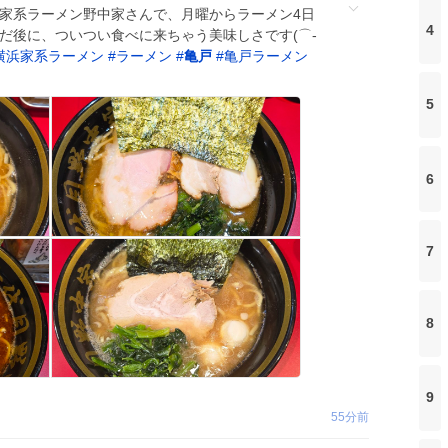
家系ラーメン野中家さんで、月曜からラーメン4日
4
だ後に、ついつい食べに来ちゃう美味しさです(⌒‐
横浜家系ラーメン
#
ラーメン
#
亀戸
#
亀戸ラーメン
5
6
7
8
9
55分前