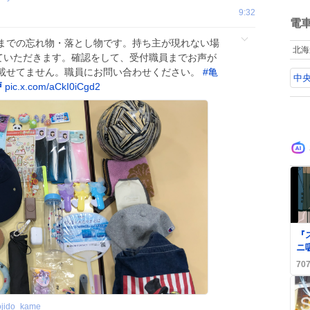
ね
9:32
数
電
日までの忘れ物・落とし物です。持ち主が現れない場
北海
せていただきます。確認をして、受付職員までお声が
載せてません。職員にお問い合わせください。
#
亀
中央
戸
pic.x.com/aCkI0iCgd2
0
『
ニ
放
70
が
め
る
ojido_kame