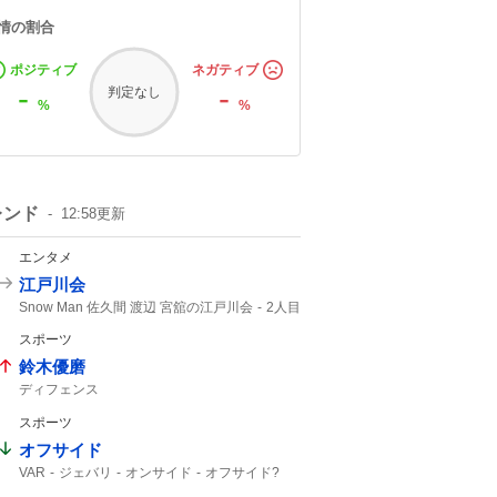
情の割合
ポジティブ
ネガティブ
-
-
判定なし
%
%
レンド
12:58
更新
エンタメ
江戸川会
Snow Man 佐久間 渡辺 宮舘の江戸川会
2人目
Snow Man
55分
スポーツ
鈴木優磨
ディフェンス
スポーツ
オフサイド
VAR
ジェバリ
オンサイド
オフサイド?
ゴール取り消し