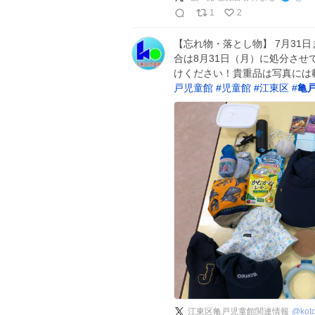
1
2
【忘れ物・落とし物】 7月31
合は8月31日（月）に処分さ
けください！貴重品は写真には
戸児童館
#
児童館
#
江東区
#
亀
江東区亀戸児童館関連情報
@
kot