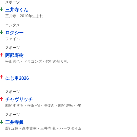
スポーツ
三井寺くん
三井寺
2010年生まれ
エンタメ
ロクシー
ファイル
スポーツ
阿部寿樹
松山晋也
ドラゴンズ
代打の切り札
マスター
9回
中日ドラゴンズ
タイムリー
阿部
にじ甲2026
スポーツ
チャヴリッチ
劇的すぎる
横浜FM
股抜き
劇的逆転
PK
撃ち合い
スポーツ
三井寺眞
歴代2位
森本貴幸
三井寺 眞
ハーフタイム
横浜FM
16歳
三井寺
Travis Japan
J1