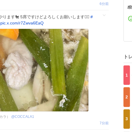
6分前
感
ンチやります🐔 5席ですけどよろしくお願いします🙇‍♂️
#
pic.x.com/r7Zwva6EaQ
ト
1
2
ッカラ）
@
COCCALA1
3
7分前