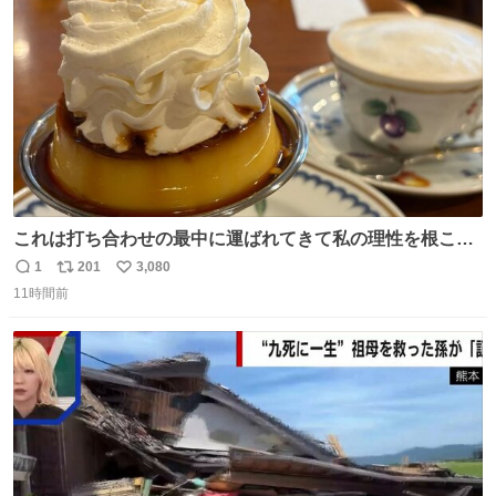
数
これは打ち合わせの最中に運ばれてきて私の理性を根こそ
ぎ奪い去ったプリンの写真です。
1
201
3,080
返
リ
い
11時間前
信
ポ
い
数
ス
ね
ト
数
数