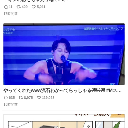
11
409
5,011
返
リ
い
17時間前
信
ポ
い
数
ス
ね
ト
数
数
やってくれたwww流石わかってらっしゃる🤣🤣🤣 #Mステ
#西川貴教
635
8,975
119,023
返
リ
い
15時間前
信
ポ
い
数
ス
ね
ト
数
数