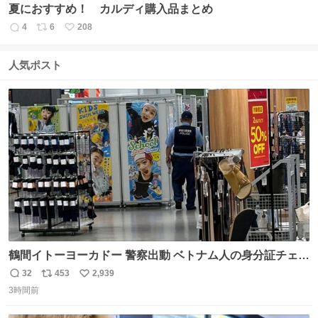
夏におすすめ！ カルディ購入品まとめ
4
6
208
返
リ
い
信
ポ
い
数
ス
ね
人気ポスト
ト
数
数
鶴間イトーヨーカドー 警察出動 ベトナム人の身分証チェッ
クを開店前に実施、店内まで見張りにきてます。不法滞在
32
453
2,939
返
リ
い
者は覚悟してお越しください。
3時間前
信
ポ
い
数
ス
ね