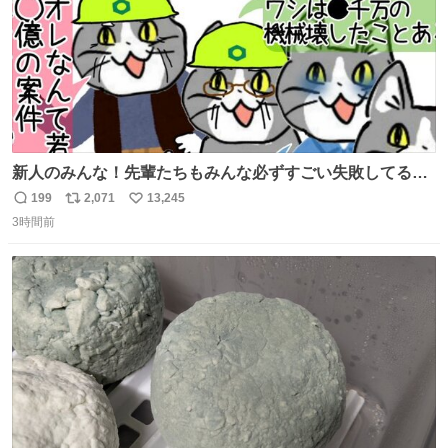
新人のみんな！先輩たちもみんな必ずすごい失敗してるか
ら、ちいさいことは気にしなくてヨシ！ #現場猫
199
2,071
13,245
返
リ
い
3時間前
信
ポ
い
数
ス
ね
ト
数
数