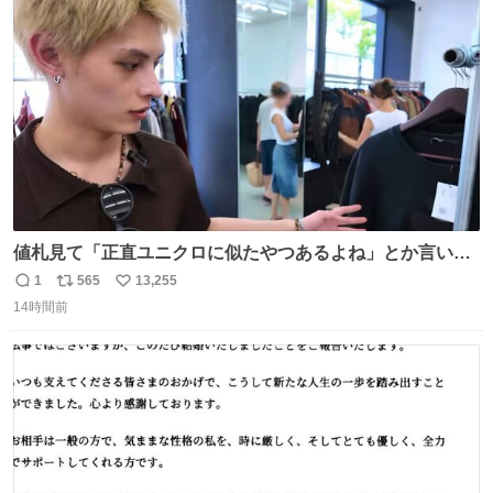
ト
数
数
値札見て「正直ユニクロに似たやつあるよね」とか言い出
すの好きすぎるWWWWWWWWWWWWW こちら側と同じ
1
565
13,255
返
リ
い
感覚助かる🙂‍↕️🙂‍↕️🙂‍↕️
14時間前
信
ポ
い
数
ス
ね
ト
数
数