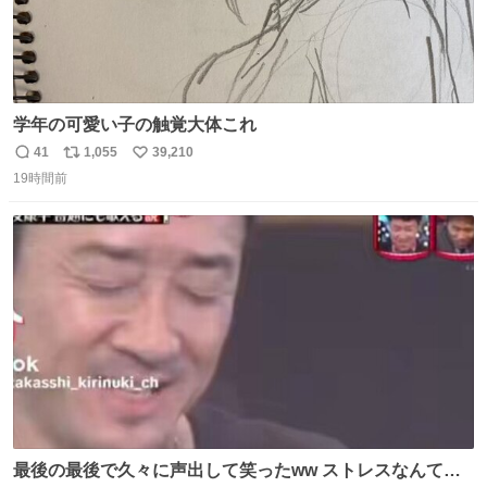
学年の可愛い子の触覚大体これ
41
1,055
39,210
返
リ
い
19時間前
信
ポ
い
数
ス
ね
ト
数
数
最後の最後で久々に声出して笑ったww ストレスなんて笑