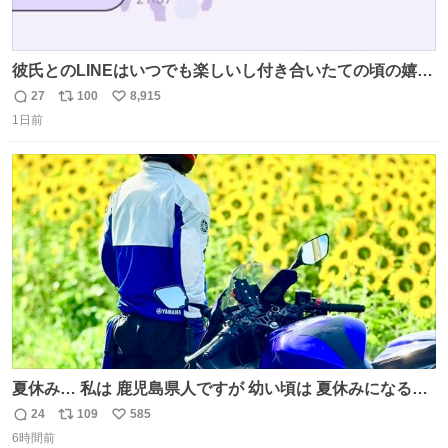
彼氏とのLINEはいつでも楽しいし付き合いたての頃の嬉し
かったLINEは無限にあるけど(同棲前は1日で各50通くらい
27
100
8,915
返
リ
い
送りあってたし)最近嬉しかったのはこれ
1日前
信
ポ
い
数
ス
ね
ト
数
数
夏休み… 私は 鹿児島県人ですが 幼い頃は 夏休みになると
母の郷… 山梨へ遊びに行くのが楽しみでした 母の実家へ 1
24
109
585
返
リ
い
ヶ月近く泊まって … … 今の私は 医療従事者 お盆休み？ﾅﾆ
6時間前
信
ポ
い