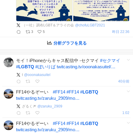
（一社）調布LGBT＆アライの会
@
chofuLGBT2021
3
5
昨日 22:36
分析グラフを見る
モイ！iPhoneからキャス配信中 -セクマイ
#
セクマイ
#
LGBTQ
#
ぼいりば
twitcasting.tv/ooonakasuitel/…
t
@
ooonakasuitel
40分前
FF14やるぞーい
#
FF14
#
FF14
#
LGBTQ
twitcasting.tv/zaruku_2909/mo…
ざるく🎆
@
zaruku_2909
1:02
FF14やるぞーい
#
FF14
#
FF14
#
LGBTQ
twitcasting.tv/zaruku_2909/mo…