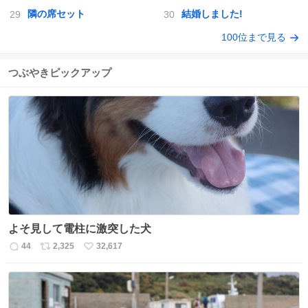
隣の席セット
結婚しました!
100位まで見る
つぶやきピックアップ
よそ見して電柱に激突した犬
44
2,325
32,617
返
リ
い
信
ポ
い
数
ス
ね
ト
数