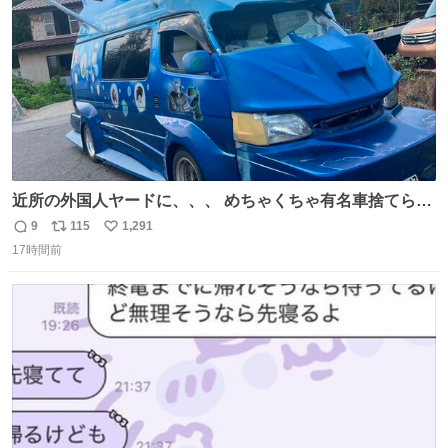
数
近所の外国人ヤードに、、、 めちゃくちゃ有名車捨てられ
てました😭 外装ぼろぼろだし、、 中も何にも残ってない
9
115
1,291
返
リ
い
し、、 可哀想に😢😢 今まで数十年お疲れ様でした、、 #バ
17時間前
信
ポ
い
ニング #当時 #廃車 #勿体無い
数
ス
ね
ト
数
数