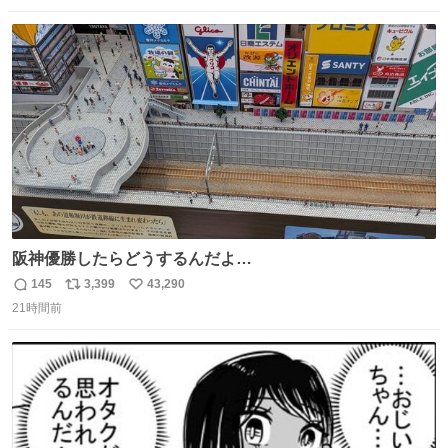
ｿﾚｵｲｼｲﾉ?(笑 … … 子どもの頃 山梨で見た ひまわり畑の風
数
ス
ね
景 淡い記憶 そんな思い出の風景… ありますか？
ト
数
数
阪神優勝したらどうするんだよ…
145
3,399
43,290
返
リ
い
21時間前
信
ポ
い
数
ス
ね
ト
数
数