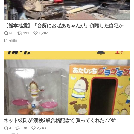
【熊本地震】「台所におばあちゃんが」倒壊した自宅から
孫が救出 地震発生時、台所で夕食の準備をしていた祖母の
66
191
1,782
返
リ
い
「助けて」という声。祖母を背負い、助け出した孫が「命
14時間前
信
ポ
い
があったのは奇跡」と当時の状況を語った。
数
ス
ね
ト
数
数
ネット彼氏が 漢検3級合格記念で 買ってくれた.ᐟ.ᐟ🩵
4
136
2,743
返
リ
い