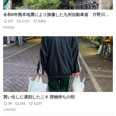
令和8年熊本地震により損傷した九州自動車道 片野川橋
（下り線）の復旧作業を行っています。 タイムラプス動画
107
2,737
9,661
返
リ
い
で、段差が生じた橋桁をジャッキアップしている様子をご
6時間前
信
ポ
い
紹介します。 引き続き、早期復旧に向けて着実に工事を進
数
ス
ね
めてまいります。 #NEXCO西日本 #熊本地震
ト
数
数
買い出しに遅刻したニキ 荷物持ちの刑
39
161
3,237
返
リ
い
13時間前
信
ポ
い