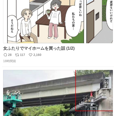
女ふたりでマイホームを買った話 (1/2)
28
117
2,160
返
リ
い
18時間前
信
ポ
い
数
ス
ね
ト
数
数