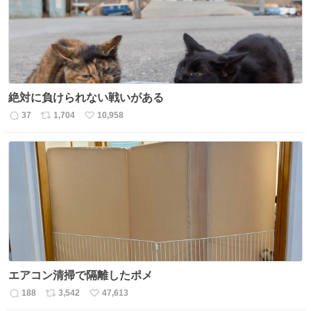
数
絶対に負けられない戦いがある
37
1,704
10,958
返
リ
い
信
ポ
い
数
ス
ね
ト
数
数
エアコン清掃で隔離したポメ
188
3,542
47,613
返
リ
い