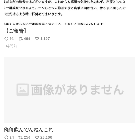
【ご報告】
91
499
1,107
返
リ
い
1時間前
信
ポ
い
数
ス
ね
ト
数
数
俺何飲んでんねんこれ
24
256
23,166