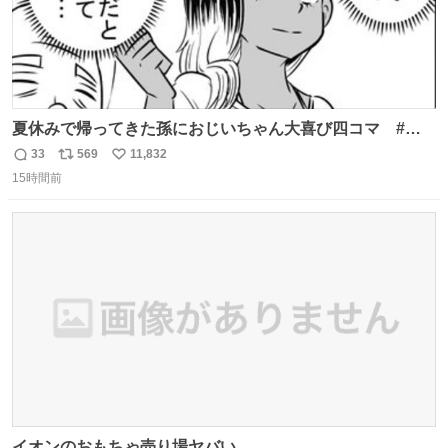
夏休みで帰ってきた孫におじいちゃん大喜び四コマ #四
コマ漫画 #Web漫画 #漫画が読めるハッシュタグ
33
569
11,832
返
リ
い
15時間前
信
ポ
い
数
ス
ね
ト
数
数
イオンのおもちゃ売り場ヤバい