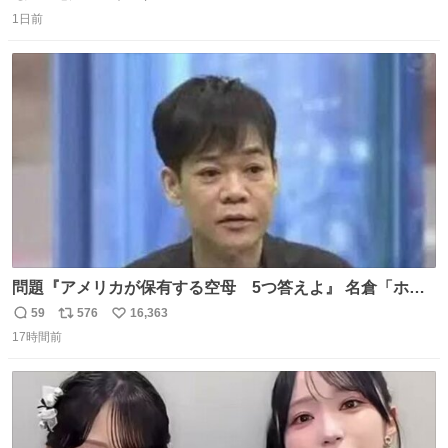
返
リ
い
1日前
信
ポ
い
数
ス
ね
ト
数
数
問題『アメリカが保有する空母 5つ答えよ』 名倉「ホン
マごめん、日本」
59
576
16,363
返
リ
い
17時間前
信
ポ
い
数
ス
ね
ト
数
数