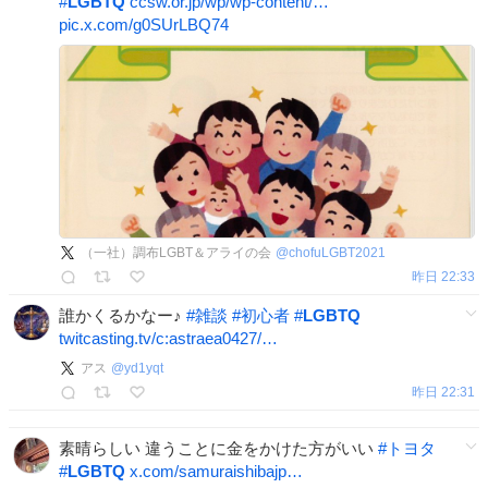
#
LGBTQ
ccsw.or.jp/wp/wp-content/…
pic.x.com/g0SUrLBQ74
（一社）調布LGBT＆アライの会
@
chofuLGBT2021
昨日 22:33
誰かくるかなー♪
#
雑談
#
初心者
#
LGBTQ
twitcasting.tv/c:astraea0427/…
アス
@
yd1yqt
昨日 22:31
素晴らしい 違うことに金をかけた方がいい
#
トヨタ
#
LGBTQ
x.com/samuraishibajp…