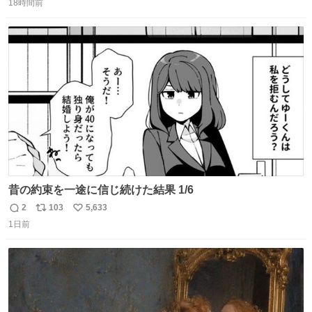
18時間前
信
ポ
い
数
ス
ね
ト
数
数
昔の約束を一途に信じ続けた結果 1/6
2
103
5,633
返
リ
い
1日前
信
ポ
い
数
ス
ね
ト
数
数