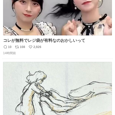
コレが無料でレジ袋が有料なのおかしいって
10
108
2,926
返
リ
い
14時間前
信
ポ
い
数
ス
ね
ト
数
数