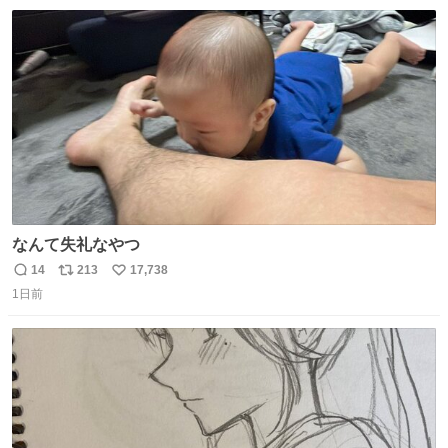
数
ス
ね
ト
数
数
なんて失礼なやつ
14
213
17,738
返
リ
い
1日前
信
ポ
い
数
ス
ね
ト
数
数