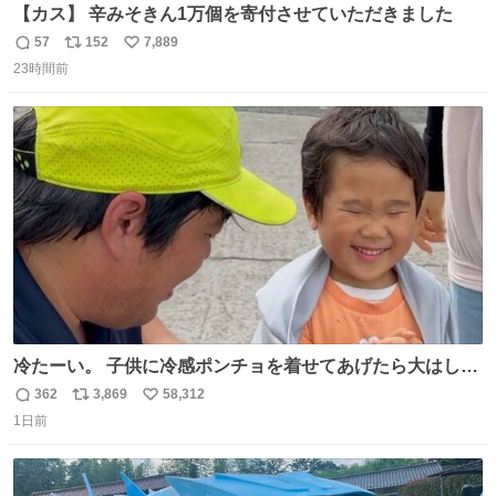
【カス】 辛みそきん1万個を寄付させていただきました
57
152
7,889
返
リ
い
23時間前
信
ポ
い
数
ス
ね
ト
数
数
冷たーい。 子供に冷感ポンチョを着せてあげたら大はしゃ
ぎで喜んでくれました。 こんな素敵な代物を提供してくれ
362
3,869
58,312
返
リ
い
た山口県の恩師に感謝。
1日前
信
ポ
い
数
ス
ね
ト
数