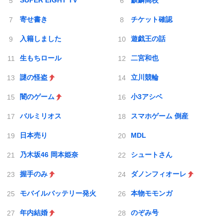
SUPER EIGHT TV
麒麟高校
寄せ書き
チケット確認
入籍しました
遊戯王の話
生もちロール
二宮和也
謎の怪盗
立川競輪
闇のゲーム
小3アシベ
バルミリオス
スマホゲーム 倒産
日本売り
MDL
乃木坂46 岡本姫奈
シュートさん
握手のみ
ダノンフィオーレ
モバイルバッテリー発火
本物モモンガ
年内結婚
のぞみ号