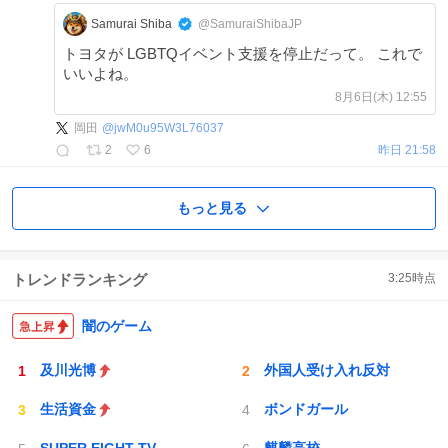
Samurai Shiba
@SamuraiShibaJP
トヨタが LGBTQイベント支援を停止だって。 これで
いいよね。
8月6日(木) 12:55
岡田
@
jwM0u95W3L76037
2
6
昨日 21:58
もっと見る
トレンドランキング
3:25
時点
闇のゲーム
及川光博
外国人受け入れ反対
生活資金
ボンドガール