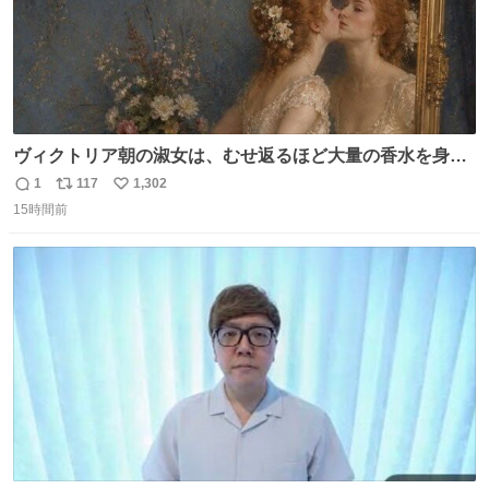
ヴィクトリア朝の淑女は、むせ返るほど大量の香水を身に
つけるものではないとされていた。それでも香水は、髪や
1
117
1,302
返
リ
い
肌の手入れと同じくらい、ヴィクトリア朝の女性達の美容
15時間前
信
ポ
い
習慣に欠かせないものだった。 当時の香水は、現在私たち
数
ス
ね
が知る香水よりも単純な組成で、その大部分は薔薇、菫、
ト
数
数
ベルガモット、