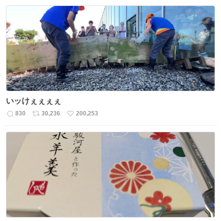
信
ポ
い
数
ス
ね
ト
数
数
いッけぇぇぇぇ
830
30,236
200,253
返
リ
い
信
ポ
い
数
ス
ね
ト
数
数