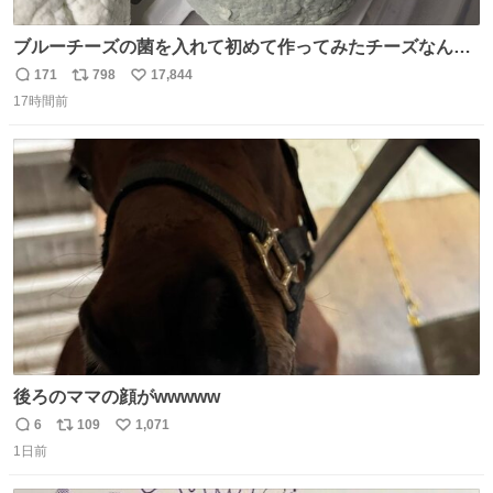
ブルーチーズの菌を入れて初めて作ってみたチーズなんだ
けど 本能でちょっとヤバいと思っちゃう見た目だな
171
798
17,844
返
リ
い
17時間前
信
ポ
い
数
ス
ね
ト
数
数
後ろのママの顔がwwwww
6
109
1,071
返
リ
い
1日前
信
ポ
い
数
ス
ね