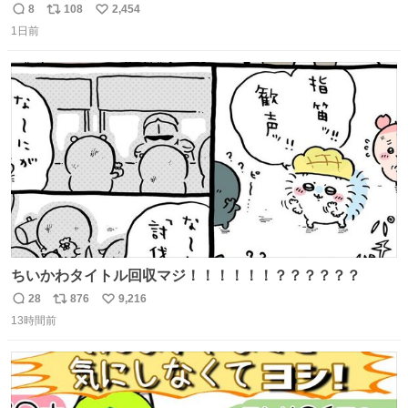
って吹き飛ばせ！！ #水曜日のダウンタウン #大友康平
8
108
2,454
返
リ
い
1日前
信
ポ
い
数
ス
ね
ト
数
数
ちいかわタイトル回収マジ！！！！！！？？？？？？
28
876
9,216
返
リ
い
13時間前
信
ポ
い
数
ス
ね
ト
数
数