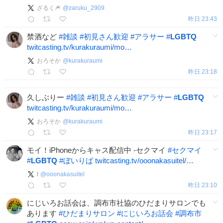
ざるく🎆
@
zaruku_2909
昨日 23:43
禁酒など
#
雑談
#
初見さん歓迎
#
アラサー
#
LGBTQ
twitcasting.tv/kurakuraumi/mo…
おろそか
@
kurakuraumi
昨日 23:18
久しぶりー
#
雑談
#
初見さん歓迎
#
アラサー
#
LGBTQ
twitcasting.tv/kurakuraumi/mo…
おろそか
@
kurakuraumi
昨日 23:17
モイ！iPhoneからキャス配信中 -セクマイ
#
セクマイ
#
LGBTQ
#
ぼいりば
twitcasting.tv/ooonakasuitel/…
t
@
ooonakasuitel
昨日 23:10
にじいろお話会は、調布市社協のひだまりサロンでも
あります
#
ひだまりサロン
#
にじいろお話会
#
調布市