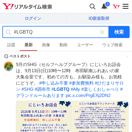
i
ログイン
ID新規取得
検索
キ
ー
話題
最新
画像
動画
ユーザー
ウェブ検索
ワ
ベストポスト
ー
ド
9月のSHG（セルフヘルプグループ）にじいろお話会
を
は、9月13日(日)10時〜12時 布田駅南ふれあいの家
消
大集会室です。初めての方も、お馴染み様も、お気軽
す
にどうぞ。
#
申し込み不要
#
参加費無料
#
ひだまりサロ
ン
#
SHG
#
調布市
#
LGBTQ
#
Ally
#
楽しくおしゃべり
#
グランドルールあります
pic.x.com/PrgEXj2DN2