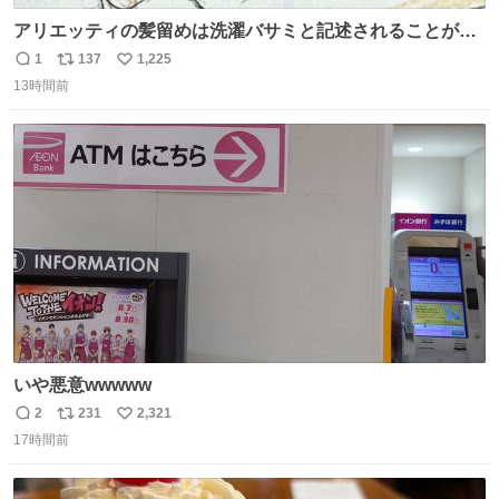
アリエッティの髪留めは洗濯バサミと記述されることが多
いですが、もっと小さいプラスチックのクリップです。 バ
1
137
1,225
返
リ
い
ネは使いやすいように強度を調整してあるはず。
13時間前
信
ポ
い
数
ス
ね
ト
数
数
いや悪意wwwww
2
231
2,321
返
リ
い
17時間前
信
ポ
い
数
ス
ね
ト
数