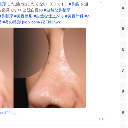
整形
した感は出したくない…🙅‍♀️ でも、
#
鼻筋
を通
4
方必見です👀 当院自慢の
#
自然な鼻整形
#
鼻整形
#
美容整形
#
自然な仕上がり
#
美容外科
#
か
垢
#
鼻の整形
pic.x.com/YZFid3nwkj
5
6
7
8
9
nps1004_jp
1:13