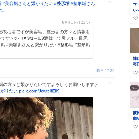
垢
#
美容垢さんと繋がりたい
#
整形垢
#
整形垢さん
マ
/st…
い
い
8月4日(火) 22:57
い
ね
9/9渡韓して鼻フル、目尻
数
妹
毎
昨日 17:39
い
い
容垢の方々と繋がりたいですよろしくお願いします(ᴖ
ね
繋がりたい
pic.x.com/JcwtcIfEIK
数
彼
由
い
い