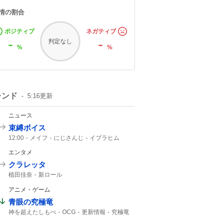
情の割合
ポジティブ
ネガティブ
-
-
判定なし
%
%
レンド
5:16
更新
ニュース
束縛ボイス
12:00
メイフ
にじさんじ
イブラヒム
エンタメ
クラレッタ
植田佳奈
新ロール
アニメ・ゲーム
青眼の究極竜
神を超えたしもべ
OCG
更新情報
究極竜
神を超えた