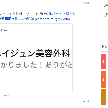
2:40
感
ジュン美容外科になってた🤔
#
整形垢さんと繋がり
#
整形垢
#
鼻フル
#
渡韓
pic.x.com/mDgtfBSBnb
ト
1
2
_mando
3
1:42