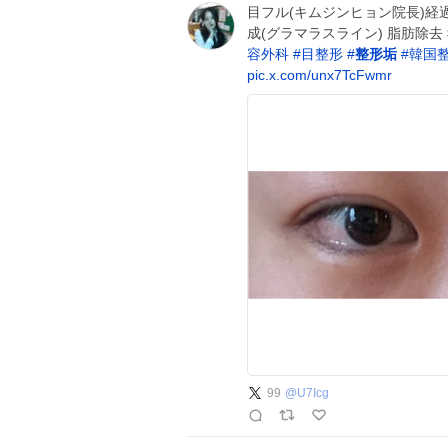
目フル(キムジンヒョン院長)経過
成(グラマラスライン) 脂肪除
容外科
#
目整形
#
整形垢
#
韓国
pic.x.com/unx7TcFwmr
99
@
U7Icg