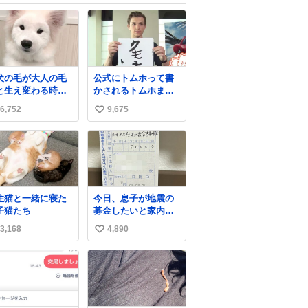
犬の毛が大人の毛
公式にトムホって書
と生え変わる時期
かされるトムホまだ
け、着ぐるみを着
面白い
6,752
9,675
い
るように見える良
があります
い
ね
数
住猫と一緒に寝た
今日、息子が地震の
子猫たち
募金したいと家内と
郵便局に行ったみた
3,168
4,890
い
いです。おもちゃと
か買う選択肢もあっ
い
たと思うけど、自分
ね
で貯めてた2万円を役
数
に立てて欲しい、み
んなも元気になって