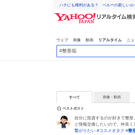
ハチにも権利がある？ ペルーの新しいル
ウェブ
画像
動画
リアルタイム
ニュ
画像・動画
すべて
ベストポスト
自分に投資するのが好きで整形、
と情報交換したいので、仲良く
繋がりたい
#
コスメオタク
#
整