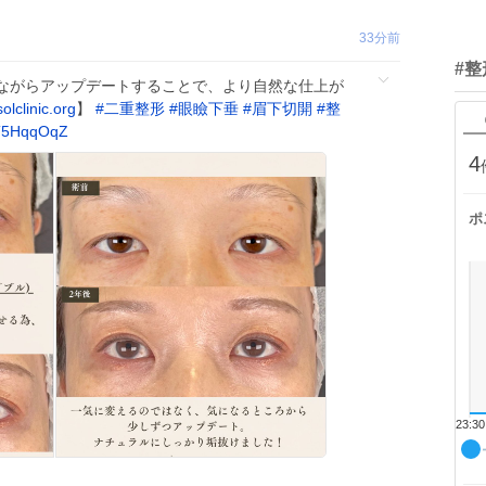
33分前
#
ながらアップデートすることで、より自然な仕上が
solclinic.org
】
#
二重整形
#
眼瞼下垂
#
眉下切開
#
整
7T5HqqOqZ
4
ポ
23:30