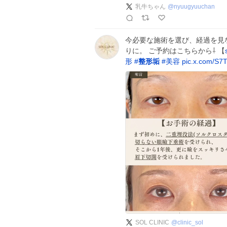
乳牛ちゃん
@
nyuugyuuchan
今必要な施術を選び、経過を見
りに。 ご予約はこちらから⇩ 【
形
#
整形垢
#
美容
pic.x.com/S
SOL CLINIC
@
clinic_sol