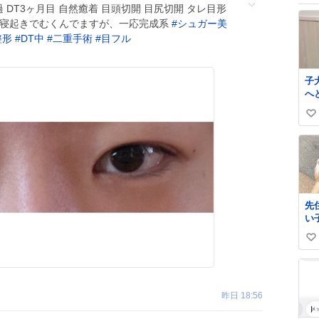
 DT3ヶ月目 自然癒着 目頭切開 目尻切開 タレ目形
去 寝起きでむくんでますが、一応完成系
#
シュガー美
整形
#
DT中
#
二重手術
#
目フル
子
へ
だ
い
て
さ
い
ね
数
先
い
い
い
ね
数
昨日 18:56