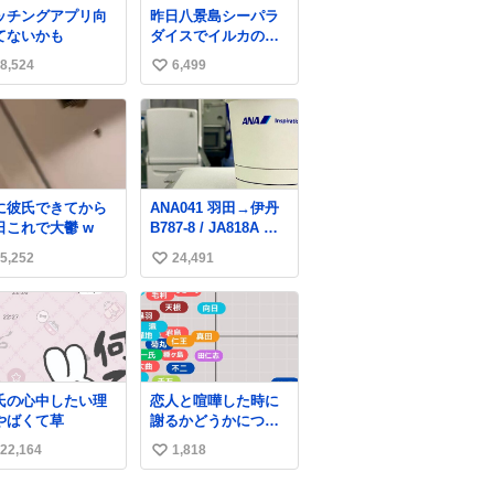
欲しいと。家内も一
ッチングアプリ向
昨日八景島シーパラ
緒に募金したので、
てないかも
ダイスでイルカのス
自分も何かできたら
プラッシュを浴びた
なぁと思いました。
8,524
6,499
い
らゲソのおまけがつ
いてきました。誰の
い
食べカスかわからな
ね
いけど、とても愛お
数
しいです。こんなお
まけまで付けてもら
って感謝しかありま
に彼氏できてから
ANA041 羽田→伊丹
せん。 #ふれあいラ
日これで大鬱 w
B787-8 / JA818A 使
グーン #横浜八景島
用機到着遅れにつき
シーパラダイス
5,252
24,491
い
「安全に支障ない範
囲で1分1秒でも遅延
い
回復に努めておりま
ね
す」と機長の気合い
数
十分！ が、フライト
は順調に進みすぎ…
「飛ばしすぎたせい
氏の心中したい理
恋人と喧嘩した時に
か現在奈良県上空で
やばくて草
謝るかどうかについ
の待機を命じられて
て考えてみました💭
おります」 でコンソ
22,164
1,818
い
▶︎自分から謝る or 悪
メスープ吹き出しそ
くないなら謝らない
い
うになりましたw