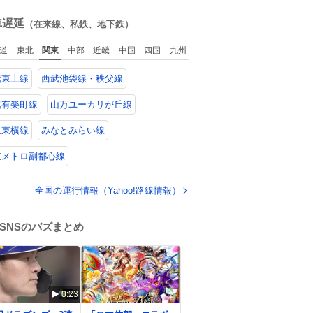
▶︎ねちねちする or さ
ね
っぱりしている 個人
数
車遅延
（在来線、私鉄、地下鉄）
的見解です！色々と
許してください！
道
東北
関東
中部
近畿
中国
四国
九州
武東上線
西武池袋線・秩父線
武有楽町線
山万ユーカリが丘線
急東横線
みなとみらい線
京メトロ副都心線
全国の運行情報（Yahoo!路線情報）
SNSのバズまとめ
0:23
0