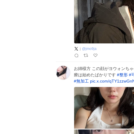
j
@
jmo9ja
お姉様方 この顔がヨウォンちゃ
療は始めたばかりです
#
整形
#
#
無加工
pic.x.com/qTY1zzwGn