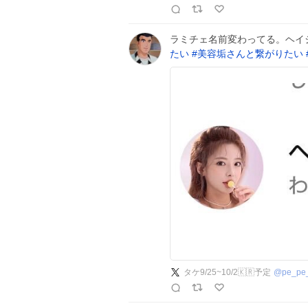
ラミチェ名前変わってる。ヘイ
たい
#
美容垢さんと繋がりたい
タケ9/25~10/2🇰🇷予定
@
pe_pe