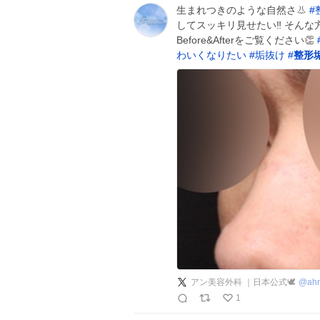
生まれつきのような自然さ👃
#
してスッキリ見せたい‼️ そんな
Before&Afterをご覧ください👏
わいくなりたい
#
垢抜け
#
整形
アン美容外科 ｜日本公式🕊️
@
ah
1