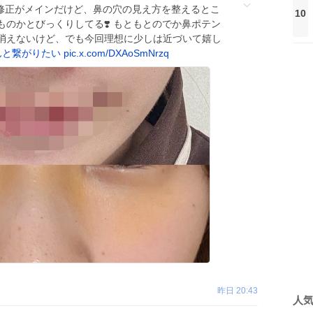
り修正がメインだけど、鼻の穴の見え方を整えるとこ
10
のかとびっくりしてる❣️ もともとのでか鼻ポテン
消えないけど、でも今回理想に少しは近づいて嬉し
んと繋がりたい
pic.x.com/DXAoSmNrzq
昨日 20:43
人