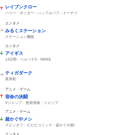
レイブンクロー
ハリー・ポッター
ハッフルパフ
ドーナツ
クリスピークリームドーナツ
エンタメ
みるくステーション
ステーション機能
エンタメ
アイギス
14日間
ペルソナ3
NIKKE
ティガダーク
真骨彫
アニメ・ゲーム
宿命の決闘
Vジャンプ
更新情報
ジャンプ
アニメ・ゲーム
超かぐやメシ
スピンオフ
ビビビコミック
超かぐや姫!
0話
10年後
Web漫画
京都 IP書店
エンタメ
超かぐや姫
超かぐや