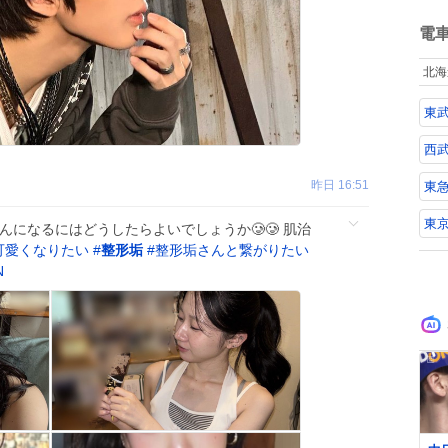
ね
数
電
北海
東
西
昨日 16:51
東
東
んになるにはどうしたらよいでしょうか🥲🥲 肌治
可愛くなりたい
#
整形垢
#
整形垢さんと繋がりたい
N