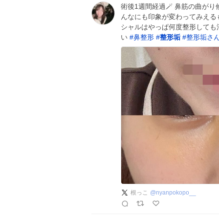
術後1週間経過🪄 鼻筋の曲が
んなにも印象が変わってみえるも
シャルはやっぱ何度整形しても
い
#
鼻整形
#
整形垢
#
整形垢さ
根っこ
@
nyanpokopo__