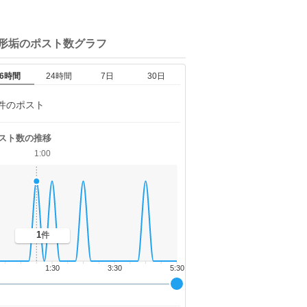
整形垢の
ポスト数グラフ
6時間
24時間
7日
30日
件のポスト
スト数の推移
1:00
1
件
1:30
3:30
5:30