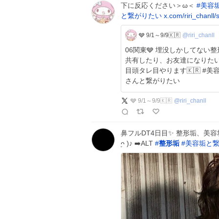
下に反応ください＞ω＜
#
美容
と繋がりたい
x.com/riri_chanll
🩶 9/1～9/9🇰🇷
@riri_chanll
06関東🩶 埋没しかしてない整形初心者ですが美容垢、整形垢の方々と情報を
共有したり、お友達になりたいです＞ꇴ＜♪♥ 9/1～
目頭タレ目やります🇰🇷 #美容垢 #美容垢さんと繋がりたい #整形垢 #整形垢
さんと繋がりたい
🩶 9/1～9/9🇰🇷
@
riri_chanll
鼻フルDT4日目✨ 整形垢、美
̫ᴖ )♪ ➡️ALT
#
整形垢
#
美容垢と