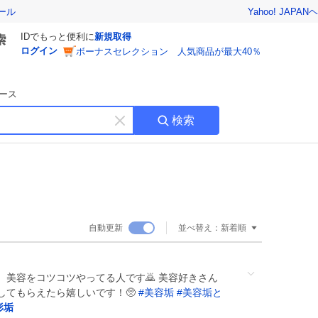
Yahoo! JAPAN
ヘ
ール
IDでもっと便利に
新規取得
ログイン
ボーナスセレクション 人気商品が最大40％
ース
検索
キ
ー
ワ
ー
ド
を
消
自動更新
並べ替え：
新着順
す
美容をコツコツやってる人です🙇 美容好きさん
してもらえたら嬉しいです！🥺
#
美容垢
#
美容垢と
形垢