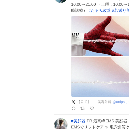
10:00～21:00 ・土曜：10
時診療）
#
たるみ改善
#
若返り
【公式】ユニ美容外科
@
unips_j
#
美顔器
PR 最高峰EMS 美顔器 B
EMSでリフトケア ✨ 毛穴角