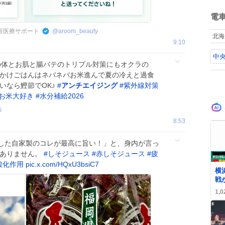
ね
数
電
・美容医療サポート
@
aroom_beauty
北海
9:10
中央
の体とお肌と腸バテのトリプル対策にもオクラの
ごかけごはんはネバネバお米進んで夏の冷えと過食
いなら鰹節でOK♪
#
アンチエイジング
#
紫外線対策
お米大好き
#
水分補給2026
G
8:53
した自家製のコレが最高に旨い！」と、身内が言っ
はありません。
#
しそジュース
#
赤しそジュース
#
疲
酸化作用
pic.x.com/HQxU3bsiC7
横
戦
に
1,0
が