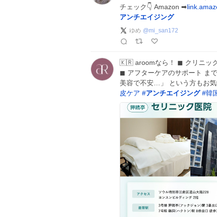
チェック👇 Amazon ➡
link.ama
アンチエイジング
ゆめ
@
mi_san172
🇰🇷 aroomなら！ ◼︎ クリ
◼︎ アフターケアのサポート ま
美容で不安…」 という方もお気
皮ケア
#
アンチエイジング
#
韓