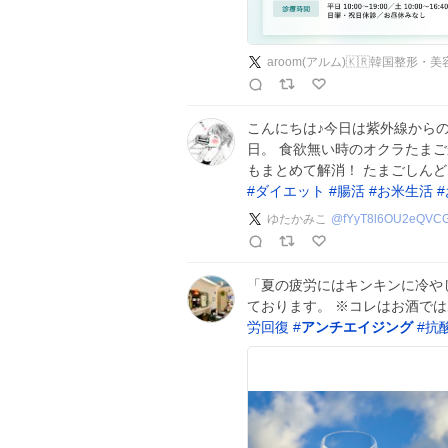
aroom(アルム)🇰🇷韓国整形
こんにちは♪今日は紫外線から
日。 食欲無い時のオクラたま
もまとめて解消！ たまごしんど
#
ダイエット
#
腸活
#
お米生活
#
ゆたかみこ
@
fYyT8l6OU2eQVC
「夏の疲労にはキンキンに冷や
ております。 ※コレはお酒で
労回復
#
アンチエイジング
#
抗