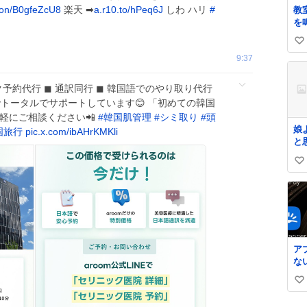
キ
zon/B0gfeZcU8
楽天 ➡
a.r10.to/hPeq6J
しわ ハリ
#
教
た
を
な
い
があ
9:37
か
い
方
ね
か
ニック予約代行 ◼︎ 通訳同行 ◼︎ 韓国語でのやり取り代行
数
こ
でトータルでサポートしています😊 「初めての韓国
い
軽にご相談ください📲
#
韓国肌管理
#
シミ取り
#
頭
き
娘
国旅行
pic.x.com/ibAHrKMKli
し
と
よう
タ
い
切
い
ョ
ね
数
ア
な
サ
い
htt
yV
い