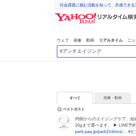
社会課題に挑む活動を知って、共感できる
ウェブ
画像
動画
リアルタイム
ニュ
画像・動画
すべて
ベストポスト
内側からのエイジングケア、始
20gまで選べます。 ▶︎ LINE予
park.paa.jp/park2/clinics/…
#
ビ