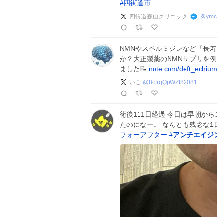
#
四街道市
四街道森山クリニック
@
ymcl
NMNやスペルミジンなど「長
か？大正製薬のNMNサプリを
ました📝
note.com/deft_echi
いこ
@
8ofrqQpWZt82081
術後111日経過 今日は早朝か
たのになー。 なんとも残念な1
フォーアフター
#
アンチエイジ