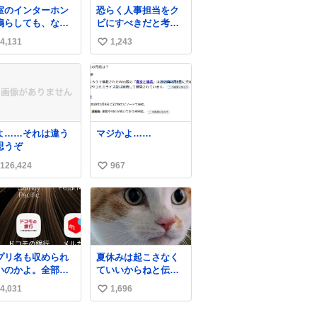
ロも走り続けてい
室のインターホン
恐らく人事担当をク
という。
鳴らしても、なか
ビにすべきだと考え
か誰も出ないこと
られるが‥‥‥
4,131
1,243
い
ります…。 もし
すると「電話の出
い
」に困っているの
ね
もしれません。 そ
数
で「何を話せばい
か」が見える手引
を用意して、安心
よ……それは違う
マジかよ……
て電話に出られる
思うぞ
にします。 イン
ーホンの応対も大
126,424
967
い
なコミュニケーシ
い
ンの学びです。
ね
数
プリ名も収められ
夏休みは起こさなく
いのかよ。全部ダ
ていいからねと伝え
くて本当に凄い。
てるのに無視。
4,031
1,696
い
ps://t.co/LemyLG
kR
い