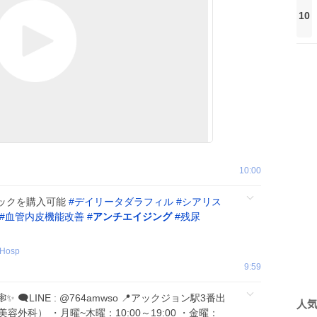
10
10:00
ックを購入可能
#
デイリータダラフィル
#
シアリス
#
血管内皮機能改善
#
アンチエイジング
#
残尿
nHosp
9:59
🗨️LINE : @764amwso 📍アックジョン駅3番出
人
美容外科） ・月曜~木曜：10:00～19:00 ・金曜：