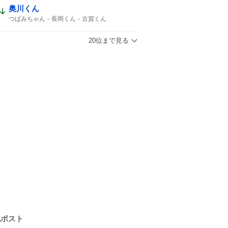
史上最年少
15歳
デビュー
奥川くん
つばみちゃん
長岡くん
古賀くん
連敗ストップ
ナイスプレー
20位まで見る
気ポスト