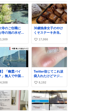
大寺のご住職に
30歳独身女子のやけ
お寺の池の水ぜん
くそステーキ弁当。
抜いて掃除した
1,509
17,066
い
、 モネの池くらい
麗になったから見
い
みて」 といわれ訪
ね
本当にモネの
数
くらい綺麗でし
。 蓮こそ咲いてな
けど言いたいこと
謎】「幽霊バイ
Twitter信じてこれ涙
かります。 輝くエ
？」無人で中国の
袋入れたけどマジで
ラルドだ‼︎
道路を爆走 中国
盛れた…ありがと
hone16カメラで撮
4,508
8,192
い
珍しい光景が目撃
う…
して無加工です。
れた。人が乗って
い
ないバイクが高速
ね
路を倒れず走り続
数
ており、さらに車
変更も。そのまま5