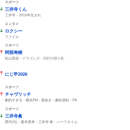
スポーツ
三井寺くん
三井寺
2010年生まれ
エンタメ
ロクシー
ファイル
スポーツ
阿部寿樹
松山晋也
ドラゴンズ
代打の切り札
マスター
9回
中日ドラゴンズ
タイムリー
阿部
にじ甲2026
スポーツ
チャヴリッチ
劇的すぎる
横浜FM
股抜き
劇的逆転
PK
撃ち合い
スポーツ
三井寺眞
歴代2位
森本貴幸
三井寺 眞
ハーフタイム
横浜FM
16歳
三井寺
Travis Japan
J1