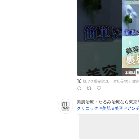
脱ヤク薬剤師ユータ社長/美と健
美肌治療・たるみ治療なら東京
クリニック
#
美肌
#
美容
#
アン