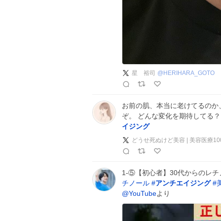
星 裕司
@
HERIHARA_GOTO
お前の肌、本当に老けてるのか
ぞ。 どんな変化を期待してる
イジング
どうせ死ぬけど美容 | 美容医療1
1-⑤【初心者】30代からのレ
チノール
#
アンチエイジング
#
@YouTube
より