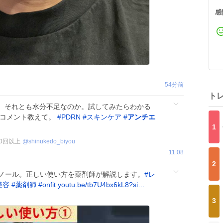
感
54分前
ト
、それとも水分不足なのか。試してみたらわかる
？コメント教えて。
#
PDRN
#
スキンケア
#
アンチエ
1
00回以上
@
shinukedo_biyou
11:08
2
チノール。正しい使い方を薬剤師が解説します。
#
レ
美容
#
薬剤師
#
onfit
youtu.be/tb7U4bx6kL8?si…
3