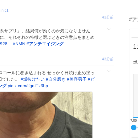
inic1
43分前
#
寿系サプリ」、結局何が効くのか気になりません
例に、それぞれの特徴と選ぶときの注意点をまとめ
um928…
#
NMN
#
アンチエイジング
1
43分前
ポ
らスコールに巻き込まれる せっかく日焼け止め塗っ
日でした。
#
垢抜けたい
#
自分磨き
#
美容男子
#
ビ
ング
pic.x.com/lfgoITz3bp
7:00