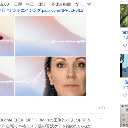
:00～16:00 ・日曜・祝日：休診 ・昼休み時間：なし（常
美容
#
アンチエイジング
pic.x.com/NPRJLF0IL2
深
「
ぶ
い
ら
綺
い
て
ね
れたら 
数
池
た
い
【
わ
ク
メ
高速
iP
い
で
影
p
さ
い
9:49
い
ね
道
数
け
righte ELEKI LIFT ✨3MHzの圧倒的パワフルRF＆
線
質ケア 自宅で本格エステ級の贅沢ケアを始めたい人は