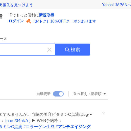
Yahoo! JAPAN
ヘ
支援先を見つけよう
IDでもっと便利に
新規取得
ログイン
［おトク］10％OFFクーポンあります
ース
検索
キ
ー
ワ
ー
ド
を
消
自動更新
並べ替え：
新着順
す
めてみませんか。当院の美容ビタミンC点滴は5g〜
約：
lin.ee/34hk7oj
▶︎ WEB予約枠：
タミンC点滴
#
コラーゲン生成
#
アンチエイジング