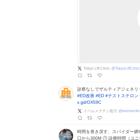
Tokyo Lift Clinic
@
TokyoLiftClinic
診察なしでザルティアジェネリ
#
ED改善
#
ED
#
テストステロン
x.gd/OX59C
イベルメクチン処方
@
Ivermecti
時間を巻き戻す、スパイダー網🕸️✨ 
口から300M 🕒 診療時間（ユニ