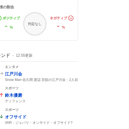
情の割合
ポジティブ
ネガティブ
-
-
判定なし
%
%
レンド
12:55
更新
エンタメ
江戸川会
Snow Man 佐久間 渡辺 宮舘の江戸川会
2人目
Snow Man
55分
スポーツ
鈴木優磨
ディフェンス
スポーツ
オフサイド
VAR
ジェバリ
オンサイド
オフサイド?
ゴール取り消し