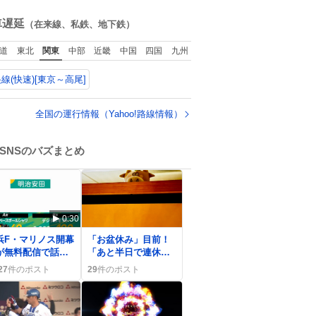
ね
数
車遅延
（在来線、私鉄、地下鉄）
道
東北
関東
中部
近畿
中国
四国
九州
線(快速)[東京～高尾]
全国の運行情報（Yahoo!路線情報）
SNSのバズまとめ
0:30
0
浜F・マリノス開幕
「お盆休み」目前！
が無料配信で話題
「あと半日で連休」
 ファン歓喜の声
みんなでワクワクの
27
件のポスト
29
件のポスト
広がる
声が広がる