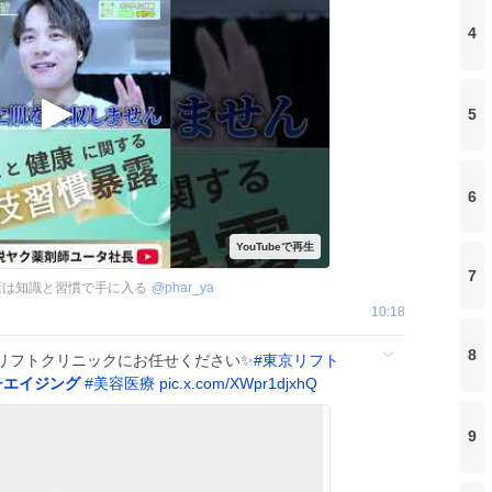
4
5
6
7
康は知識と習慣で手に入る
@
phar_ya
10:18
8
リフトクリニックにお任せください✨
#
東京リフト
チエイジング
#
美容医療
pic.x.com/XWpr1djxhQ
9