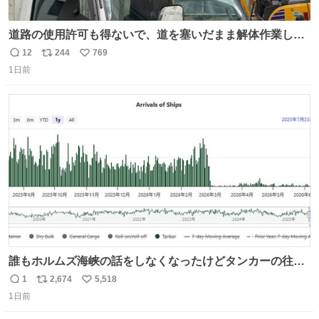
道路の使用許可も得ないで、道を塞いだまま解体作業して
る。 写真を撮ろうとしたら「勝手に写真撮るな馬鹿野郎」
12
244
769
返
リ
い
と罵倒されるなど。
1日前
信
ポ
い
数
ス
ね
ト
数
数
誰もホルムズ海峡の話をしなくなったけどタンカーの往来
は消滅したままですねと
1
2,674
5,518
返
リ
い
1日前
信
ポ
い
数
ス
ね