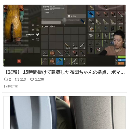
ト
数
数
【悲報】 15時間掛けて建築した布団ちゃんの拠点、ボマー
集団の突撃により一瞬にして崩壊
2
113
1,130
返
リ
い
17時間前
信
ポ
い
数
ス
ね
ト
数
数