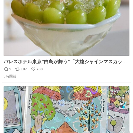
数
パレスホテル東京“白鳥が舞う”「大粒シャインマスカット
パフェ」キラキラ輝く水面ジュレ添え - fashion-
5
107
788
返
リ
い
press.net/news/149567
3時間前
信
ポ
い
数
ス
ね
ト
数
数