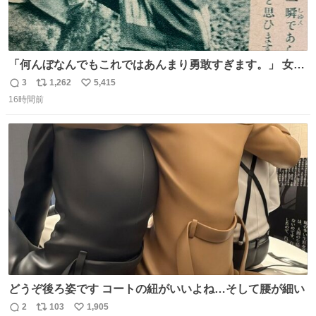
「何んぼなんでもこれではあんまり勇敢すぎます。」 女性
の立ち振る舞い指南コーナーで、大股を「下品」や「はし
3
1,262
5,415
返
リ
い
たない」という言葉を使わず「勇敢すぎます」と洒落っ気
16時間前
信
ポ
い
たっぷりにたしなめる当時の言葉選びよ 勇敢すぎます、使
数
ス
ね
っていきたい… （昭和4年婦人倶楽部新年号より）
ト
数
数
どうぞ後ろ姿です コートの紐がいいよね…そして腰が細い
2
103
1,905
返
リ
い