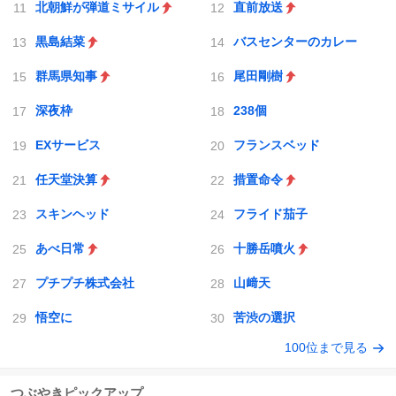
北朝鮮が弾道ミサイル
直前放送
黒島結菜
バスセンターのカレー
群馬県知事
尾田剛樹
深夜枠
238個
EXサービス
フランスベッド
任天堂決算
措置命令
スキンヘッド
フライド茄子
あべ日常
十勝岳噴火
プチプチ株式会社
山﨑天
悟空に
苦渋の選択
100位まで見る
つぶやきピックアップ