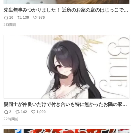
先生無事みつかりました！ 近所のお家の庭のはじっこでう
ずくまってました💦 拡散してくれたり探してくれたみなさ
10
139
976
返
リ
い
ん本当にありがとございます！ 飛び出し防止柵を増やして
2時間前
信
ポ
い
先生とちょびが怖い思いをしないでいいようにしようと思
数
ス
ね
う！
ト
数
数
親同士が仲良いだけで付き合いも特に無かったお隣の家に
自分とこの親が外せない用事があるからと半ば強制的に預
2
142
1,090
返
リ
い
けられて空き部屋が無いからたまに見かけるけどロクに会
22時間前
信
ポ
い
話したことも無い一人娘と同じ部屋で寝るように言われ恐
数
ス
ね
る恐る部屋の扉を開けた先にこの光景が待ってた時の少年