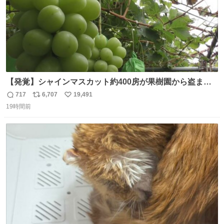
【発覚】シャインマスカット約400房が果樹園から盗まれ
る 栃木・佐野市 news.livedoor.com/article/detail… 被害
717
6,707
19,491
返
リ
い
に遭った果樹園には防犯カメラなどはなく、シャインマス
19時間前
信
ポ
い
カットが盗まれた木には刃物などで切られた跡が。市内で
数
ス
ね
今年に入って同様の被害は確認されておらず、警察はパト
ト
数
数
ロールを強化する。