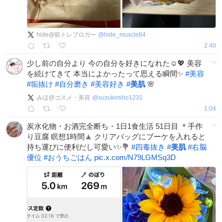
hide@筋トレブロガー
@
hide_muscle84
2:40
少し前の自分より 今の自分を好きになれた☺️💖 美容
を続けてきて 本当によかったって思える瞬間✨
#
美容
#
垢抜け
#
自分磨き
#
美容好き
#
美肌
🌸
みほ@コスメ・美容
@
suzukimiho1231
1:04
炭水化物・お酒完全断ち・1日1食生活 51日目 ＊手作
り豆腐 瞑想1時間🧘 クリアバッグにブーケを入れると
持ち運びに便利だし可愛い✨💐
#
四毒抜き
#
美肌
#
右脳
優位
#
おうちごはん
pic.x.com/N79LGMSq3D