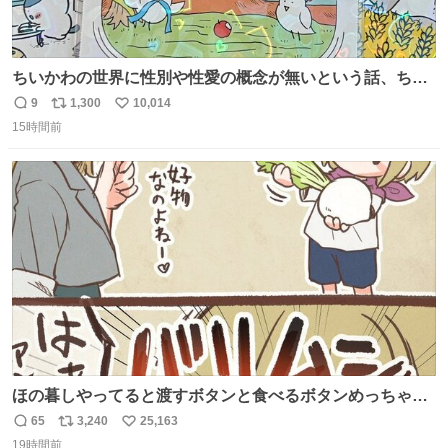
ちいかわの世界に性別や性愛の概念が無いという話、ちい
かわタロットでも恋人・女帝・女教皇あたりは性別を意識
9
1,300
10,014
返
リ
い
させないように描かれてるんだよね。かなり徹底している
15時間前
信
ポ
い
印象。
数
ス
ね
ト
数
数
ほの暮しやってると渡すボタンと食べるボタンめっちゃ間
違えるんやけど
65
3,240
25,163
返
リ
い
19時間前