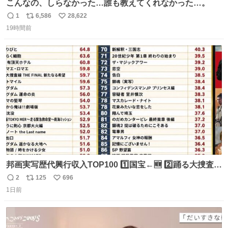
こんなの、しらなかった…誰も教えてくれなかった…。
1
6,586
28,622
返
リ
い
19時間前
信
ポ
い
数
ス
ね
ト
数
数
邦画実写歴代興行収入TOP100 1️⃣国宝←🆕 2️⃣踊る大捜査線
THE MOVIE2 3️⃣南極物語 4️⃣踊る大捜査線 THE MOVIE 5️⃣
2
125
696
返
リ
い
子猫物語 6️⃣劇場版コード・ブルー 7️⃣天と地と 8️⃣永遠の0
1日前
信
ポ
い
9️⃣ROOKIES-卒業- 🔟世界の中心で、愛をさけぶ … 44位 ほ
数
ス
ね
どなく、お別れです←🆕 … 60位 キングダム 魂の決戦←🆕
ト
数
数