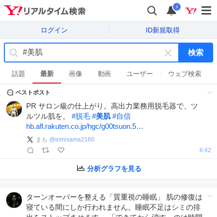
i
ログイン
ID新規取得
検索
キ
ー
話題
最新
画像
動画
ユーザー
ウェブ検索
ワ
ベストポスト
ー
ド
PR サロン級の仕上がり。高出力業務用脱毛器で、ツ
を
ルツル肌を。
#
脱毛
#
美肌
#
自信
消
hb.afl.rakuten.co.jp/hgc/g00tsuon.5…
す
まも
@
eimisama2160
6:42
分析グラフを見る
ターンオーバーを整える「質重視の睡眠」 肌の修復は
寝ている間にしか行われません。睡眠不足はシミの排