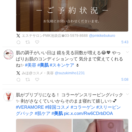
エステサロンPMK池袋店☎03-5979-8688
@
pmkikebukuro
5:43
肌の調子がいい日は 鏡を見る回数が増える😂💖 やっ
ぱりお肌のコンディションって 気分まで変えてくれる
ね✨
#
美容
#
美肌
#
スキンケア
🌷
みほ@コスメ・美容
@
suzukimiho1231
5:08
肌がプリプリになる！ コラーゲンスリーピングパック
✨ 剥がさなくていいからそのまま寝れて嬉しい✨💕
#
VERAMORE
#
韓国コスメ
#
コラーゲン
#
スリーピン
グパック
#
肌ケア
#
美肌
pic.x.com/Rw6CDrbDOA