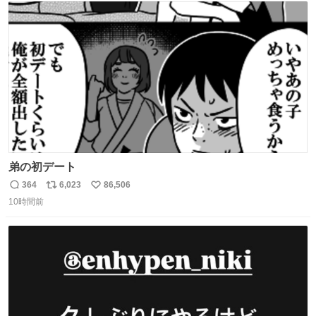
ト
数
数
弟の初デート
364
6,023
86,506
返
リ
い
10時間前
信
ポ
い
数
ス
ね
ト
数
数