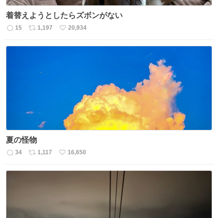
着替えようとしたらズボンがない
15
1,197
20,934
返
リ
い
信
ポ
い
数
ス
ね
ト
数
数
夏の怪物
34
1,117
16,650
返
リ
い
信
ポ
い
数
ス
ね
ト
数
数