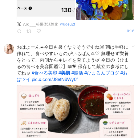
yuki___松果体活性化
@
udeu2f
0:16
おはよーん☀️今日も暑くなりそうですね🥵 朝は手軽に
作れて、食べやすいものがいちばん🍙🤍 無理せず栄養
をとって、内側からキレイを育てよう🌿 今日の【ひま
るの食べる美容図鑑♡】📖💗 保存して献立の参考にし
てね☺️
#
食べる美容
#
美肌
#
腸活
#
ひまるんブログ
#
お
はツイ
pic.x.com/J8efN9Wy0f