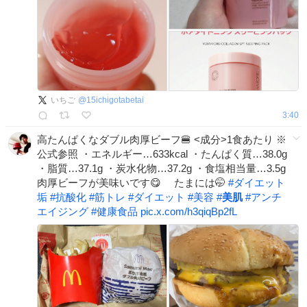
いちご
@
15ichigotabetai
3:40
高たんぱくなダブル肉厚ビーフ🍔 <成分>1食あたり ※
公式参照 ・エネルギー…633kcal ・たんぱく質…38.0g
・脂質…37.1g ・炭水化物…37.2g ・食塩相当量…3.5g
肉厚ビーフが美味いです😋 たまには🤭
#
ダイエット
垢
#
抗酸化
#
筋トレ
#
ダイエット
#
美容
#
美肌
#
アンチ
エイジング
#
健康食品
pic.x.com/h3qiqBp2fL