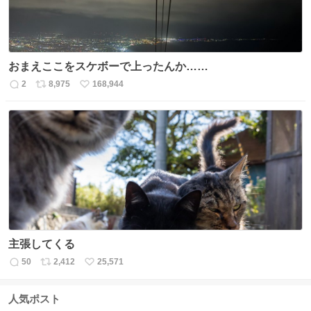
おまえここをスケボーで上ったんか……
2
8,975
168,944
返
リ
い
信
ポ
い
数
ス
ね
ト
数
数
主張してくる
50
2,412
25,571
返
リ
い
信
ポ
い
数
ス
ね
人気ポスト