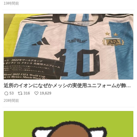
19時間前
信
ポ
い
数
ス
ね
ト
数
数
近所のイオンになぜかメッシの実使用ユニフォームが飾っ
てあっておもろい
53
316
19,629
返
リ
い
20時間前
信
ポ
い
数
ス
ね
ト
数
数