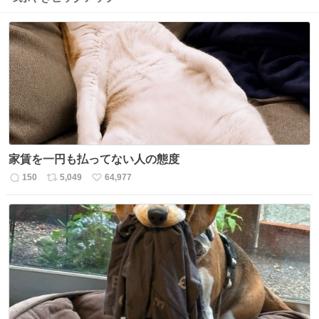
家賃を一円も払ってない人の態度
150
5,049
64,977
返
リ
い
信
ポ
い
数
ス
ね
ト
数
数