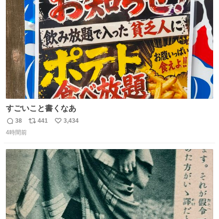
ト
数
数
の反応を答えよ
すごいこと書くなあ
38
441
3,434
返
リ
い
4時間前
信
ポ
い
数
ス
ね
ト
数
数