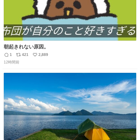
朝起きれない原因。
1
421
2,889
返
リ
い
12時間前
信
ポ
い
数
ス
ね
ト
数
数