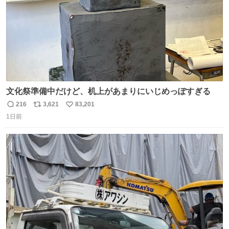
文化祭準備中だけど、机上があまりにいじめっぽすぎる
216
3,621
83,201
返
リ
い
1日前
信
ポ
い
数
ス
ね
ト
数
数