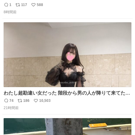
リア大公妃イザベラが所有していたもの。一時期キッチン
1
117
588
返
リ
い
ペーパーに包んで保管されていたことに衝撃💥を受けた。
8時間前
信
ポ
い
数
ス
ね
ト
数
数
わたし超勘違い女だった 階段から男の人が降りて来てたん
だけど この格好の女が立ってたら一回は足が止まるでし
74
186
10,503
返
リ
い
ょ？普通。降りてきたのは仕事帰りっぽい男の人で、足取
21時間前
信
ポ
い
り重そうに歩いてて見るからに異変を感じたんだけど
数
ス
ね
ト
数
数