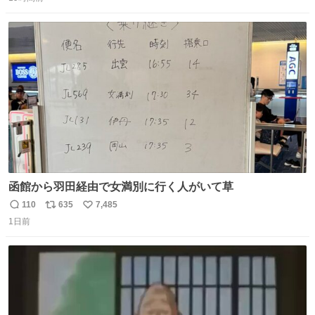
信
ポ
い
数
ス
ね
ト
数
数
函館から羽田経由で女満別に行く人がいて草
110
635
7,485
返
リ
い
1日前
信
ポ
い
数
ス
ね
ト
数
数