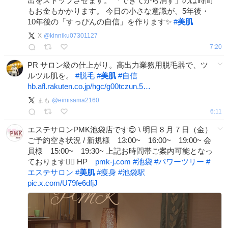
出をストップさせます。 「できてから消す」のは時間
もお金もかかります。 今日の小さな意識が、5年後・
10年後の「すっぴんの自信」を作ります✨
#
美肌
X
@
kinniku07301127
7:20
PR サロン級の仕上がり。高出力業務用脱毛器で、ツ
ルツル肌を。
#
脱毛
#
美肌
#
自信
hb.afl.rakuten.co.jp/hgc/g00tczun.5…
まも
@
eimisama2160
6:11
エステサロンPMK池袋店です😊 \ 明日 8 月 7 日（金）
ご予約空き状況 / 新規様 13:00~ 16:00~ 19:00~ 会
員様 15:00~ 19:30~ 上記お時間帯ご案内可能となっ
ております💁‍♀️ HP
pmk-j.com
#
池袋
#
パワーツリー
#
エステサロン
#
美肌
#
痩身
#
池袋駅
pic.x.com/U79fe6dfjJ