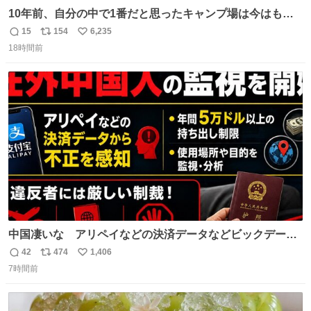
10年前、自分の中で1番だと思ったキャンプ場は今はもう
ない
15
154
6,235
返
リ
い
18時間前
信
ポ
い
数
ス
ね
ト
数
数
中国凄いな アリペイなどの決済データなどビックデータ
で海外にいる中国人の監視をはじめ、多額の資金決済など
42
474
1,406
返
リ
い
があれば帰国命令を出しはじめたらしい。そして、パスポ
7時間前
信
ポ
い
ート取上げで二度と出国できないと、、
数
ス
ね
ト
数