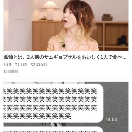
孤独とは、2人前のサムギョプサルをおいしく1人で食べる
ことである←好きすぎる
8
790
13,507
返
リ
い
19時間前
信
ポ
い
数
ス
ね
ト
数
数