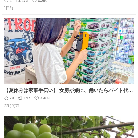
𝑩𝑰𝑮 𝑳𝑶𝑽𝑬＿＿
4
472
8,290
返
リ
い
1日前
信
ポ
い
数
ス
ね
ト
数
数
【夏休みは家事手伝い】 女房が娘に、働いたらバイト代も
らえば？と言ったら、娘は、いらない、と言って黙々と働
28
147
2,468
返
リ
い
いてくれました。 あとでソフトクリーム買ってやろうと思
22時間前
信
ポ
い
いました。
数
ス
ね
ト
数
数