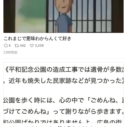
これまじで意味わからんくて好き
6
442
3,339
返
リ
い
23時間前
信
ポ
い
数
ス
ね
ト
数
数