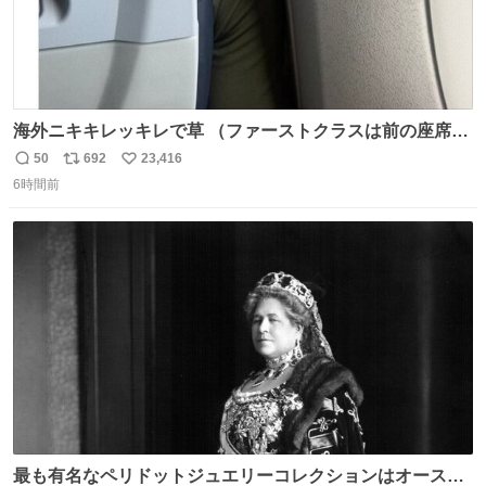
海外ニキキレッキレで草 （ファーストクラスは前の座席で
あるため）
50
692
23,416
返
リ
い
6時間前
信
ポ
い
数
ス
ね
ト
数
数
最も有名なペリドットジュエリーコレクションはオースト