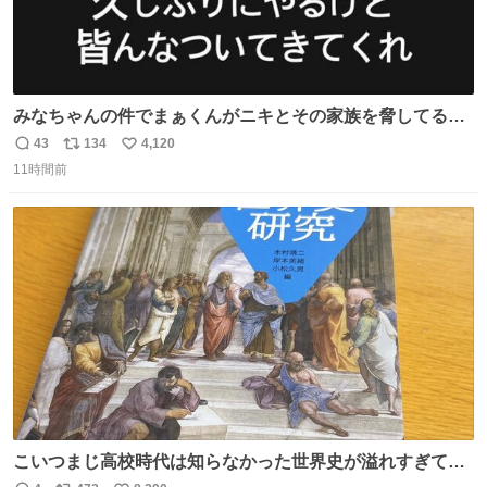
みなちゃんの件でまぁくんがニキとその家族を脅してるけ
ど絶対間違えてる。 悪いのは誹謗中傷した人達でしょ。こ
43
134
4,120
返
リ
い
んなのみなちゃん望んでないし曲がった正義すぎる
11時間前
信
ポ
い
数
ス
ね
ト
数
数
こいつまじ高校時代は知らなかった世界史が溢れすぎてて