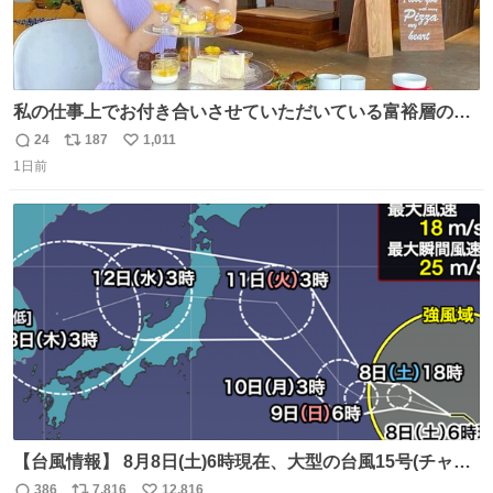
私の仕事上でお付き合いさせていただいている富裕層の社
長さん達は、こんな事しない。 こんな自慢は一切しない
24
187
1,011
返
リ
い
し、なんなら表に出てこない。 自分に自信がない半端モン
1日前
信
ポ
い
はブランドで自分を飾りキラキラ自慢をする。 #折田楓
数
ス
ね
#merchu
ト
数
数
【台風情報】 8月8日(土)6時現在、大型の台風15号(チャン
ホン)は日本のはるか東を西寄りに進んでいます。 今後の
386
7,816
12,816