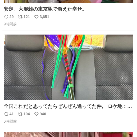
安定。大混雑の東京駅で買えた幸せ。
29
121
3,651
返
リ
い
9時間前
信
ポ
い
数
ス
ね
ト
数
数
全国これだと思ってたらぜんぜん違ってた件。 ロケ地：広
島
41
104
940
返
リ
い
6時間前
信
ポ
い
数
ス
ね
ト
数