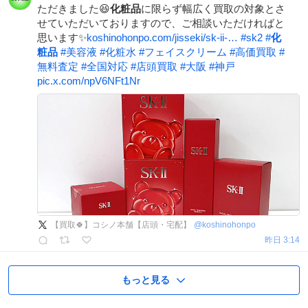
ただきました😆
化粧品
に限らず幅広く買取の対象とさ
せていただいておりますので、ご相談いただければと
思います✨
koshinohonpo.com/jisseki/sk-ii-…
#
sk2
#
化
粧品
#
美容液
#
化粧水
#
フェイスクリーム
#
高価買取
#
無料査定
#
全国対応
#
店頭買取
#
大阪
#
神戸
pic.x.com/npV6NFt1Nr
【買取🍀】コシノ本舗【店頭・宅配】
@
koshinohonpo
昨日 3:14
もっと見る