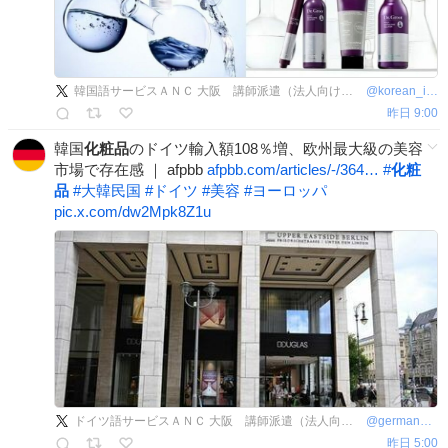
韓国語サービスＡＮＣ 大阪 講師派遣（法人向け語学研修）、翻訳、通訳、オンラインレッスンなど
@
korean_info_
昨日 9:00
韓国
化粧品
のドイツ輸入額108％増、欧州最大級の美容
市場で存在感 ｜ afpbb
afpbb.com/articles/-/364…
#
化粧
品
#
大韓民国
#
ドイツ
#
美容
#
ヨーロッパ
pic.x.com/dw2Mpk8Z1u
ドイツ語サービスＡＮＣ 大阪 講師派遣（法人向け語学研修）、翻訳、通訳、オンラインレッスンなど
@
german_info_
昨日 5:00