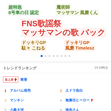
https://t.co/fQDlXWdHIW
超特急
魔術師
8号車の日 認定
マッサマン 風磨くん
FNS歌謡祭
マッサマンの歌 バック
ドッキリGP
ドッキリGP
駄々 こねる
風磨 Timelesz
トレンドランキング
14:16
時点
筒香
アルバム発売
土ドラ告白
マンキン
無責任ヒーロー
小島大河
掛布さん