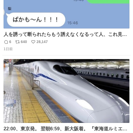
人を誘って断られたらもう誘えなくなるって人、これ見て
元気出してほしい
6
640
28,147
返
リ
い
1日前
信
ポ
い
数
ス
ね
ト
数
数
22:00、東京発。 翌朝6:59、新大阪着。 『東海道ルミエー