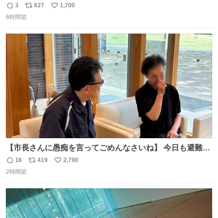
ルエクスプレス』が今夜、初運行！ 岐阜羽島駅で夜を越す
3
627
1,700
返
リ
い
東海道新幹線。寝台列車じゃないのに、朝まで新幹線とい
6時間前
信
ポ
い
う、なんだか特別体験😉 #TRAINTRIP #東海道ルミエール
数
ス
ね
エクスプレス
ト
数
数
【市長さんに愚痴を言ってごめんなさいね】 今日も避難所
を回り、皆さんのお話を伺いました。 少し辛そうな表情を
16
419
2,790
返
リ
い
されていた高齢の女性に、「どうぞ遠慮なく、何でも話し
2時間前
信
ポ
い
てください」と声をかけました。
数
ス
ね
ト
数
数