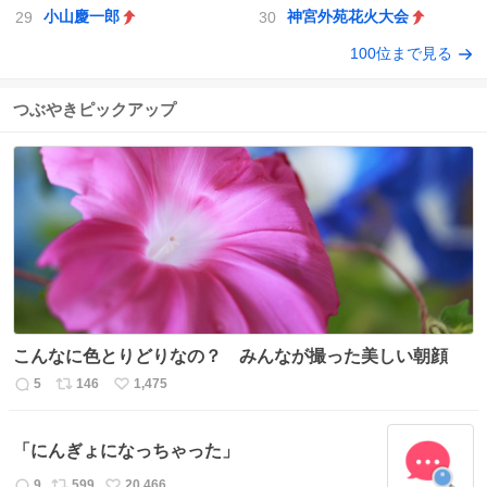
小山慶一郎
神宮外苑花火大会
100位まで見る
つぶやきピックアップ
こんなに色とりどりなの？ みんなが撮った美しい朝顔
5
146
1,475
返
リ
い
信
ポ
い
数
ス
ね
「にんぎょになっちゃった」
ト
数
数
9
599
20,466