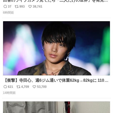
田舎のライブカメラ見てたら「二人だけの世界」を発見し
た
37
993
38,741
返
リ
い
6時間前
信
ポ
い
数
ス
ね
ト
数
数
【衝撃】寺田心、週6ジム通いで体重62kg→82kgに 110kg
のベンチプレス持ち上げる姿披露
621
4,709
53,700
返
リ
い
news.livedoor.com/article/detail… 元々自重のみだった
14時間前
信
ポ
い
が、更に筋肉を大きくするためジム通いを開始。筋肉増量
数
ス
ね
のためおにぎり10個、ゼリー飲料3～4本、パスタと毎日4
ト
数
数
千kcalオーバーの食事を摂取し、増量したという。