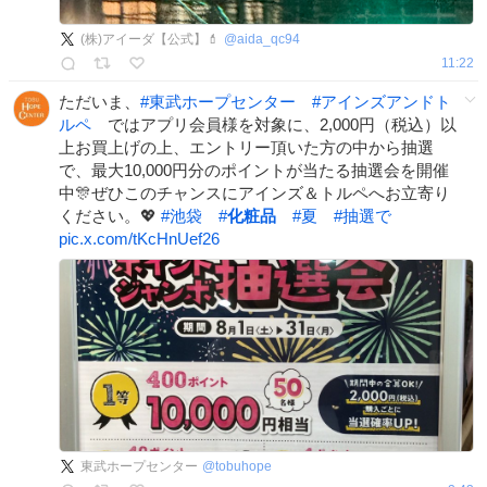
(株)アイーダ【公式】💄
@
aida_qc94
11:22
ただいま、
#
東武ホープセンター
#
アインズアンドト
ルペ
ではアプリ会員様を対象に、2,000円（税込）以
上お買上げの上、エントリー頂いた方の中から抽選
で、最大10,000円分のポイントが当たる抽選会を開催
中🎊ぜひこのチャンスにアインズ＆トルペへお立寄り
ください。💖
#
池袋
#
化粧品
#
夏
#
抽選で
pic.x.com/tKcHnUef26
東武ホープセンター
@
tobuhope