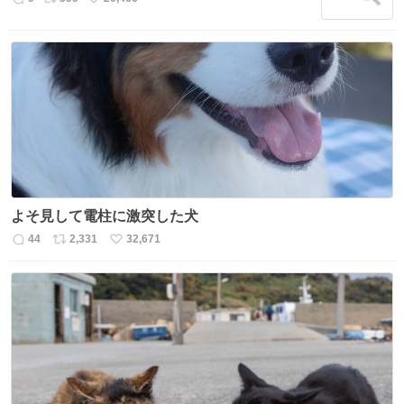
返
リ
い
信
ポ
い
数
ス
ね
ト
数
数
よそ見して電柱に激突した犬
44
2,331
32,671
返
リ
い
信
ポ
い
数
ス
ね
ト
数
数