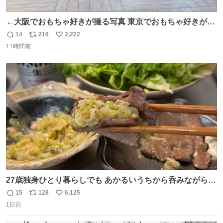
←大阪でおもちゃ好きが撮る写真 東京でおもちゃ好きが撮
る写真→
14
216
2,222
返
リ
い
11時間前
信
ポ
い
数
ス
ね
ト
数
数
27歳独身ひとり暮らしでも あかるいうちから呑みながらキ
ッチンでひとり焼肉できてしあわせだもん՞ o̴̶̷̥ ̫ o̴̶̷̥ ՞
15
128
6,125
返
リ
い
1日前
信
ポ
い
数
ス
ね