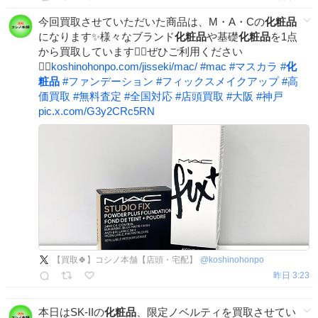
今回買取させていただいた商品は、M・A・Cの
化粧品
になります✨様々なブランド
化粧品
や基礎
化粧品
を1点
から買取しています💁‍♀️ぜひご利用ください
🙇‍♂️
koshinohonpo.com/jisseki/mac/
#
mac
#
マスカラ
#
化
粧品
#
ファンデーション
#
フィックスメイクアップ
#
高
価買取
#
無料査定
#
全国対応
#
店頭買取
#
大阪
#
神戸
pic.x.com/G3y2CRc5RN
【買取🍀】コシノ本舗【店頭・宅配】
@
koshinohonpo
昨日 3:23
本日はSK-IIの
化粧品
、限定ノベルティを買取させてい