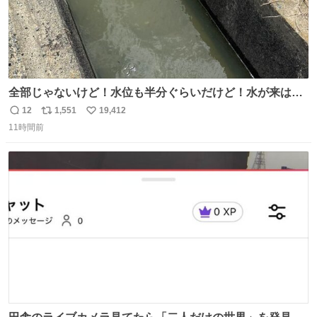
全部じゃないけど！水位も半分ぐらいだけど！水が来はじ
めたよ！！！ 作業してくれた方々ありがとーーー
12
1,551
19,412
返
リ
い
ー！！！！！！！！！！！！！！！！！！！！！！！！！
11時間前
信
ポ
い
！
数
ス
ね
ト
数
数