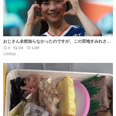
おじさん全然知らなかったのですが、この宮地すみれさん
（日向坂46）はマリサポだったのですね。 カメラ目線でに
4
118
1,197
返
リ
い
っこりしていただいたので撮影したものの、全然誰だか知
22時間前
信
ポ
い
りませんでした。 マリサポらしいのでこれからは名前覚え
数
ス
ね
ます！！
ト
数
数