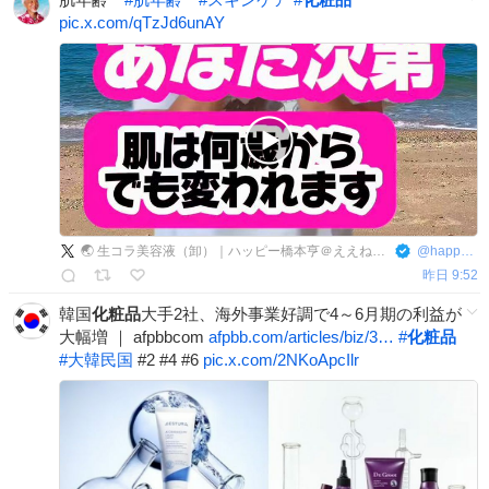
pic.x.com/qTzJd6unAY
🌏 生コラ美容液（卸）｜ハッピー橋本亨＠ええねんプランニング社長
@
happy3939
昨日 9:52
韓国
化粧品
大手2社、海外事業好調で4～6月期の利益が
大幅増 ｜ afpbbcom
afpbb.com/articles/biz/3…
#
化粧品
#
大韓民国
#2 #4 #6
pic.x.com/2NKoApcIlr