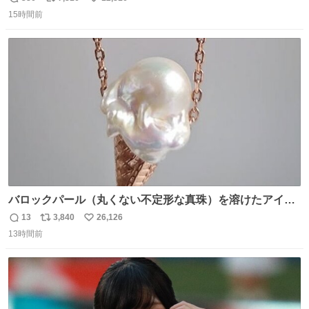
返
リ
い
進路にはまだ不確実性がありますが、来週前半には本州の
15時間前
信
ポ
い
東の海上を北西へ進み、11日(火)から12日(水)頃にかけて東
数
ス
ね
北地方に接近・上陸する可能性があります。
ト
数
数
weathernews.jp/news/202608/08…
バロックパール（丸くない不定形な真珠）を溶けたアイス
や飴玉、雲、アヒルに見立ててジュエリーデザイナー、
13
3,840
26,126
返
リ
い
Ben Choi 蔡俊文さんの作品。
13時間前
信
ポ
い
instagram.com/bcjoaillerie/
数
ス
ね
ト
数
数