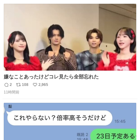
数
ス
ね
ト
数
数
嫌なことあったけどコレ見たら全部忘れた
2
108
2,965
返
リ
い
11時間前
信
ポ
い
数
ス
ね
ト
数
数