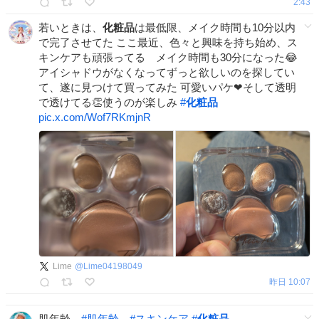
2:43
若いときは、
化粧品
は最低限、メイク時間も10分以内
で完了させてた ここ最近、色々と興味を持ち始め、ス
キンケアも頑張ってる メイク時間も30分になった😂
アイシャドウがなくなってずっと欲しいのを探してい
て、遂に見つけて買ってみた 可愛いパケ❤そして透明
で透けてる👏使うのが楽しみ
#
化粧品
pic.x.com/Wof7RKmjnR
Lime
@
Lime04198049
昨日 10:07
肌年齢
#
肌年齢
#
スキンケア
#
化粧品