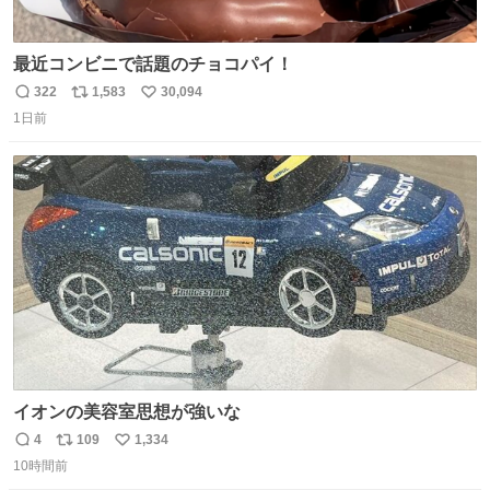
最近コンビニで話題のチョコパイ！
322
1,583
30,094
返
リ
い
1日前
信
ポ
い
数
ス
ね
ト
数
数
イオンの美容室思想が強いな
4
109
1,334
返
リ
い
10時間前
信
ポ
い