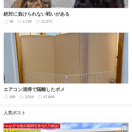
絶対に負けられない戦いがある
38
1,726
11,073
返
リ
い
信
ポ
い
数
ス
ね
ト
数
数
エアコン清掃で隔離したポメ
189
3,554
47,668
返
リ
い
信
ポ
い
数
ス
ね
人気ポスト
ト
数
数