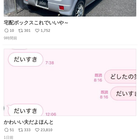
宅配ボックスこれでいいや～
10
301
1,752
返
リ
い
9時間前
信
ポ
い
数
ス
ね
ト
数
数
かわいい夫だよほんと
51
333
23,810
返
リ
い
1日前
信
ポ
い