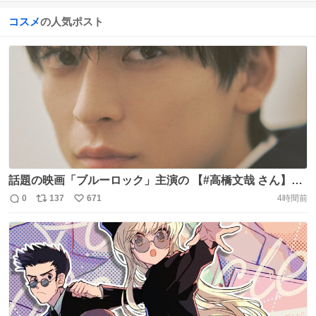
コスメ
の人気ポスト
話題の映画「ブルーロック」主演の 【#高橋文哉 さん】が
VOCE Webに登場⚽️ 「潔世一」に向き合った日々、そして
0
137
671
4時間前
返
リ
い
最新のビューティトークなど たっぷりとお話をうかがいま
信
ポ
い
した。 コスメの収納事情も✨。 前編
数
ス
ね
https://t.co/d1adBulJ4v 後編 https://t.co/i31iMcJY3y
ト
数
数
@BLUELOCK_MOVIE https://t.co/fnnkWEZ7uq