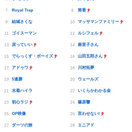
Royal Trap
筒香
結城さくな
マッサマンファミリー
ゴイスーマン
ルシフェル
戻っていい
麻里子さん
でらっくす・ボーイズ
山田五郎さん
アドゥワ
川村拓夢
5連勝
ウェールズ
水着ハイラ
いくらかわかる金
初心ラジ
篠原響
OP映像
言わせない!
ダーツの旅
エニアド