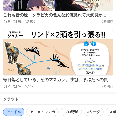
これも昔の絵 クラピカの色んな変装見れて大変良かった
🥰 受付嬢の変装するって決めたの本人だけどメイクはセン
0
62
800
6時間前
返
リ
い
リツかなあ～ https://t.co/Z2DYEi0ykt
信
ポ
い
数
ス
ね
ト
数
数
毎日落としている、そのマスカラ。 実は、まぶたへの負担
を1年分に換算すると 約168kgになると言われています😳
2
57
126
7時間前
返
リ
い
168kg級の負担(仕事量)を生き物で表すと... 📍東武動物公園
信
ポ
い
@tobuzoo7 📍しながわ水族館 @Shinagawa_Aqua 📍男
クラウド
数
ス
ね
鹿水族館GAO @ogaaquariumgao 📍桂浜水族館 ＠
ト
数
数
katurahama_aq https://t.co/T3FM54LpPd
アイドル
アニメ・マンガ
プロ野球
Jリーグ
ス