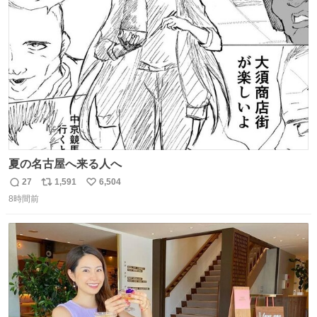
ト
数
数
夏の名古屋へ来る人へ
27
1,591
6,504
返
リ
い
8時間前
信
ポ
い
数
ス
ね
ト
数
数