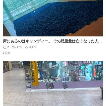
床にあるのはキャンディー。 その総重量は亡くなった人と
同等の重さだそうです。 鑑賞者は一つ持ち帰れますが、亡
2
178
3,370
返
リ
い
くなった人の一部を持ち帰っているような感覚になりまし
1日前
信
ポ
い
た。 勇気を出して口に入れたら、ハッカ味😳✨ #ポーラ美
数
ス
ね
術館
ト
数
数