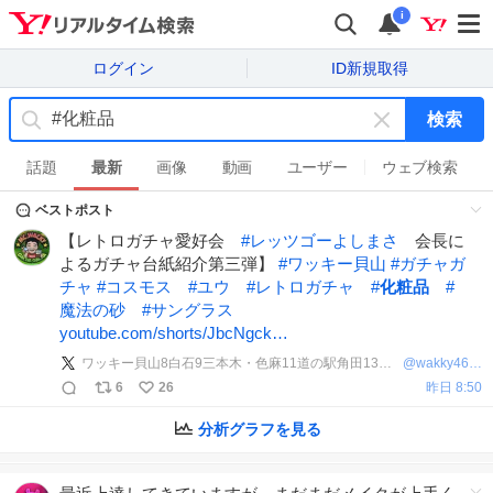
i
ログイン
ID新規取得
検索
キ
ー
話題
最新
画像
動画
ユーザー
ウェブ検索
ワ
ベストポスト
ー
ド
【レトロガチャ愛好会
#
レッツゴーよしまさ
会長に
を
よるガチャ台紙紹介第三弾】
#
ワッキー貝山
#
ガチャガ
消
チャ
#
コスモス
#
ユウ
#
レトロガチャ
#
化粧品
#
す
魔法の砂
#
サングラス
youtube.com/shorts/JbcNgck…
ワッキー貝山8白石9三本木・色麻11道の駅角田13金蛇水神社14.15あら伊達22村山徳内祭り
@
wakky4649
6
26
昨日 8:50
分析グラフを見る