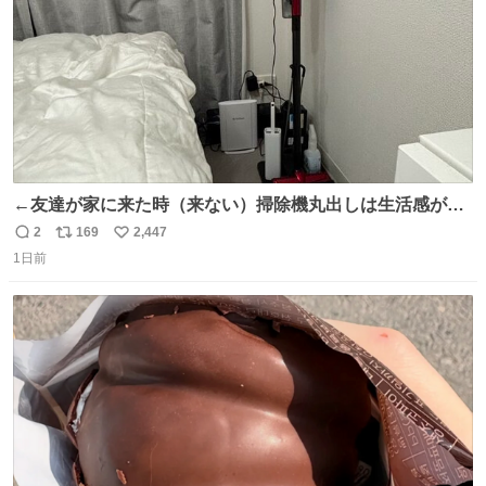
←友達が家に来た時（来ない）掃除機丸出しは生活感が出
てかっこ悪いなぁ →せや
2
169
2,447
返
リ
い
1日前
信
ポ
い
数
ス
ね
ト
数
数