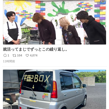
就活ってまじでずっとこの繰り返し。
1
104
4,074
返
リ
い
11時間前
信
ポ
い
数
ス
ね
ト
数
数