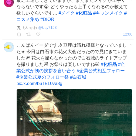
最近上達してきていますが、まだまだメイクが上手く
ならないです😭 どうやったら上手くなれるのか教えて
欲しいぐらいです…
#
メイク
#
化粧品
#
キャンメイク
#
コスメ集め
#
DIOR
ちいかわ
@
kitty7153
12:06
こんばんイーダです🌙 亘理は晴れ模様となっていまし
た☀️ 今日は白石市の花火大会だったので見にきていま
した🎆 花火を撮らなかったので白石城のライトアップ
を撮りました🤣 お祭りは楽しいですね🤭
#
化粧品
#
企
業公式が朝の挨拶を言い合う
#
企業公式相互フォロー
#
企業公式夏のフォロー祭
#
白石城
pic.x.com/b6TBL0va8g