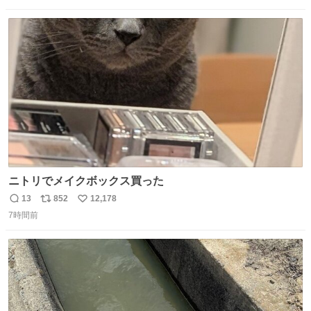
数
ス
ね
ト
数
数
ニトリでメイクボックス買った
13
852
12,178
返
リ
い
7時間前
信
ポ
い
数
ス
ね
ト
数
数