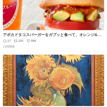
アボカドタコスバーガーをガブッと食べて、オレンジ&パ
ッションフルーツティーをグビッと飲んで、またアボカド
17
102
998
返
リ
い
タコスバーガーをガブッと食べて、またオレンジ＆パッシ
11時間前
信
ポ
い
ョンフルーツティーをグビッと飲んで…🍔🍹
数
ス
ね
ト
数
数