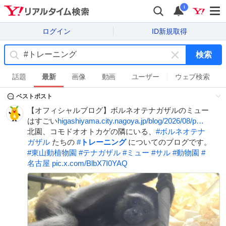
i
ログイン
ID新規取得
検索
キ
ー
話題
最新
画像
動画
ユーザー
ウェブ検索
ワ
ベストポスト
ー
ド
【オフィシャルブログ】ボルネオテナガザルのミュー
を
はすごい
higashiyama.city.nagoya.jp/blog/2026/08/p…
消
北園、コモドオオトカゲの隣にいる、
#
ボルネオテナ
す
ガザル
たちの
#
トレーニング
についてのブログです。
#
東山動植物園
#
テナガザル
#
ミュー
#
サル
#
動物園
#
名古屋
pic.x.com/BlbX7I0YAQ