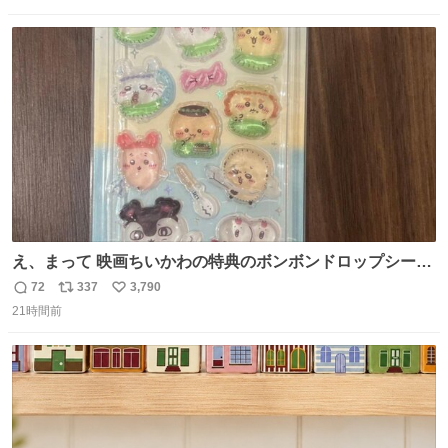
数
ス
ね
ト
数
数
え、まって 映画ちいかわの特典のボンボンドロップシール
もうメルカリにでてるやん #ちいかわ
72
337
3,790
返
リ
い
21時間前
信
ポ
い
数
ス
ね
ト
数
数