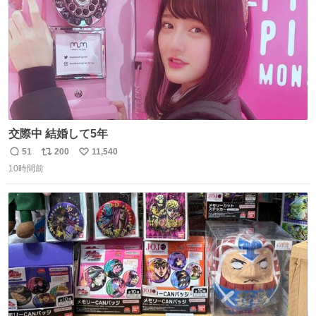
交際中 結婚して5年
51
200
11,540
返
リ
い
10時間前
信
ポ
い
数
ス
ね
ト
数
数