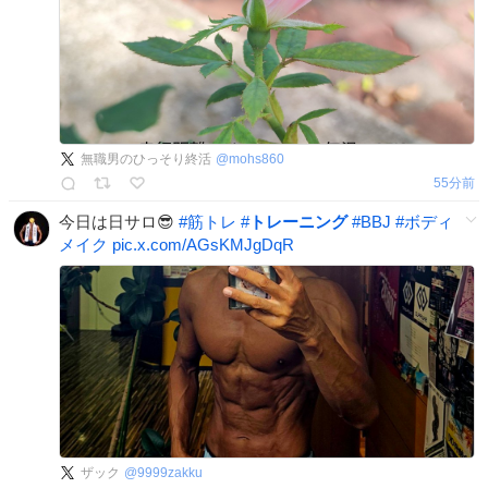
無職男のひっそり終活
@
mohs860
55分前
今日は日サロ😎
#
筋トレ
#
トレーニング
#
BBJ
#
ボディ
メイク
pic.x.com/AGsKMJgDqR
ザック
@
9999zakku