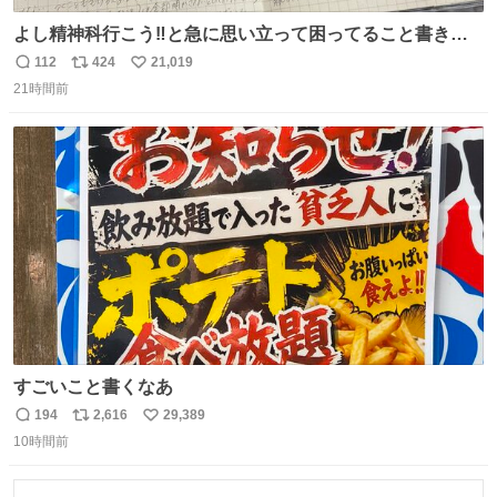
よし精神科行こう‼️と急に思い立って困ってること書き出
してたらペン止まらなくなってすごい勢いで埋まってワロ
112
424
21,019
返
リ
い
タ
21時間前
信
ポ
い
数
ス
ね
ト
数
数
すごいこと書くなあ
194
2,616
29,389
返
リ
い
10時間前
信
ポ
い
数
ス
ね
ト
数