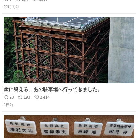
返
リ
い
22時間前
信
ポ
い
数
ス
ね
ト
数
数
崖に聳える、あの駐車場へ行ってきました。
23
193
2,414
返
リ
い
1日前
信
ポ
い
数
ス
ね
ト
数
数