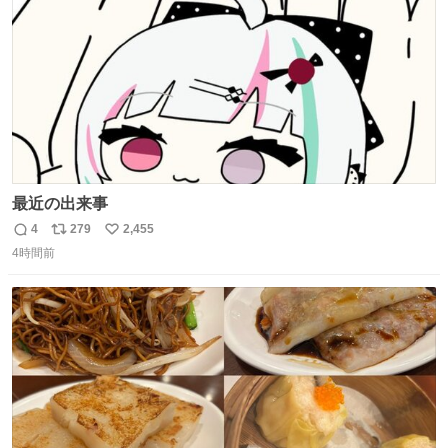
数
ないし走ら文字数
最近の出来事
4
279
2,455
返
リ
い
4時間前
信
ポ
い
数
ス
ね
ト
数
数