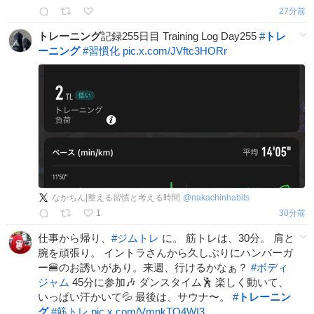
27分前
トレーニング
記録255日目 Training Log Day255
#
トレ
ーニング
#
習慣化
pic.x.com/JVftc3HORr
なかちん|整える習慣と考える時間
@
nakachinhabits
1
30分前
仕事から帰り、
#
ジムトレ
に。 筋トレは、30分。 肩と
腕を頑張り。 イントラさんから久しぶりにハンバーガ
ー🍔のお誘いがあり。来週、行けるかなぁ？
#
ボディ
ジャム
45分に参加🎶 ダンスタイム🕺 楽しく動いて、
いっぱい汗かいて💦 最後は、サウナ〜。
#
トレーニン
グ
#
筋トレ
pic.x.com/VmnkTO4WI3