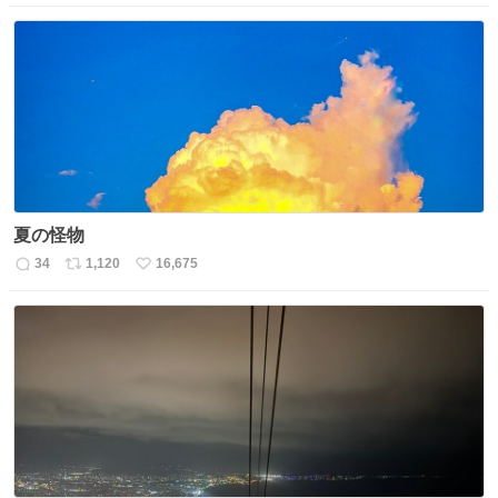
信
ポ
い
数
ス
ね
ト
数
数
夏の怪物
34
1,120
16,675
返
リ
い
信
ポ
い
数
ス
ね
ト
数
数