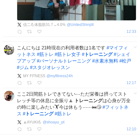
信二💪体脂肪31.7→4.0%
@
UnitedShinji8
12:33
こんにちは 21時現在の利用者数は1名です
#
マイフィ
ットネス
#
筋トレ
#
筋トレ女子
#
トレーニング
#
シェイ
プアップ
#
パーソナルトレーニング
#
水素水無料
#
松戸
#
ジム
#
スタジオレッスン
MY FITNESS
@
myfitness24h
12:17
ここ2日間筋トレできてない⋯ただ栄養は摂ってスト
レッチ等の休息に全振り🧘
トレーニング
は心身が万全
の時に楽しみたい🏋️今は休もう⋯⋯🛌😴
#
フィットネ
ス
#
トレーニング
#
筋トレ
🧘AYUKI💪
@
shoayu_pt
12:10