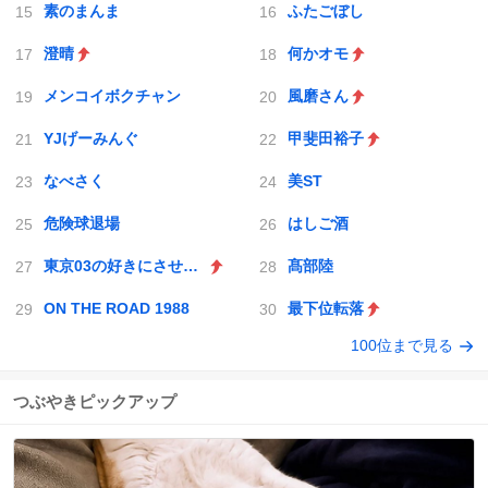
素のまんま
ふたごぼし
澄晴
何かオモ
メンコイボクチャン
風磨さん
YJげーみんぐ
甲斐田裕子
なべさく
美ST
危険球退場
はしご酒
東京03の好きにさせるかッ
髙部陸
ON THE ROAD 1988
最下位転落
100位まで見る
つぶやきピックアップ