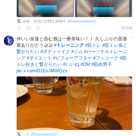
走処 次回の目標を探索中
@
hashiridokoro1
19分前
仲いい友達と呑む酒は一番美味い！！ 久しぶりの居酒
屋ありがとう🤝🤝
#
トレーニング
#
筋トレ
#
筋トレ垢と
繋がりたい
#
ボディメイク
#
ジム
#
パーソナルトレーニ
ング
#
ダイエット
#
ビフォーアフター
#
フィジーク
#
筋
トレ好きと繋がりたい
#
いいね
#
DM
#
筋肉男子
pic.x.com/D1EvJMWQzx
ツナ
@
tsunasan1017