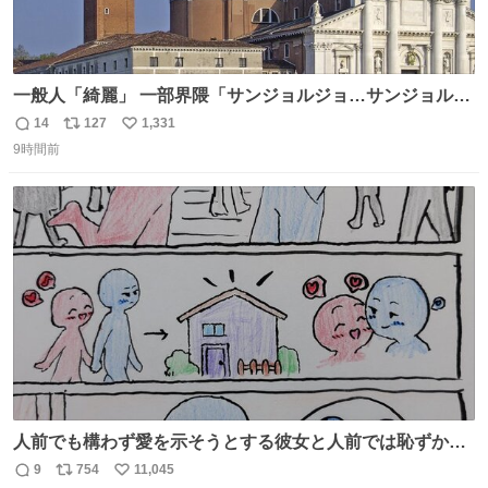
一般人「綺麗」 一部界隈「サンジョルジョ…サンジョルジ
ョマ…ジョルノジョバァーナ！！』
14
127
1,331
返
リ
い
9時間前
信
ポ
い
数
ス
ね
ト
数
数
人前でも構わず愛を示そうとする彼女と人前では恥ずかし
いけど彼女を死ぬほど愛している彼氏 同士いませんか✋️
9
754
11,045
返
リ
い