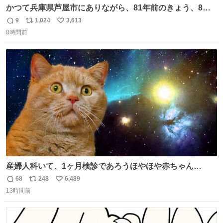
かつて兵庫県芦屋市にありながら、81年前のきょう、8月6
日の阪神大空襲の折に残念ながら焼失した、 #ゴッホ の幻
9
1,024
3,613
返
リ
い
の「 #ヒマワリ 」。 当館は、東京都にある武者小路実篤記
8時間前
信
ポ
い
念館にご協力いただき、当時発行されたカラー印刷画集よ
数
ス
ね
り陶板で原寸大に再現し、2014年より展示しています。 #
ト
数
数
大塚国際美術館
産婦人科いて、1ヶ月検診であろうほやほや赤ちゃん👩‍🍼
と推定2,3歳の女の子👧🏻をワンオペで連れてるママがいる
68
248
6,489
返
リ
い
のだけども 女の子ずっとママの側から離れない…⁉️ 手を繋
13時間前
信
ポ
い
がなくてもうろちょろしないしママが歩いたらピクミンみ
数
ス
ね
たいにﾄﾃﾄﾃついてってるし逃走しないし脱走しないし逃げ
ト
数