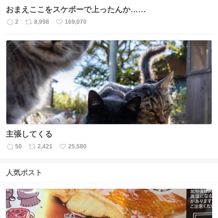
おまえここをスケボーで上ったんか……
2
8,998
169,070
返
リ
い
信
ポ
い
数
ス
ね
ト
数
数
主張してくる
50
2,421
25,580
返
リ
い
信
ポ
い
数
ス
ね
人気ポスト
ト
数
数