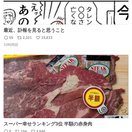
最近、訃報を見ると思うこと
55
2,321
15,633
返
リ
い
10時間前
信
ポ
い
数
ス
ね
ト
数
数
スーパー幸せランキング3位 半額の赤身肉
8
104
4,640