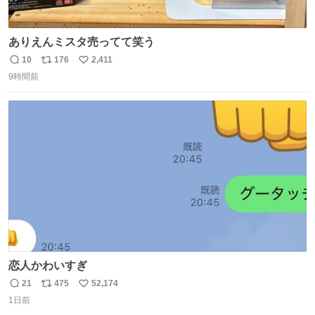
ありえんミスタ売ってて笑う
10
176
2,411
返
リ
い
9時間前
信
ポ
い
数
ス
ね
ト
数
数
恋人かわいすぎ
21
475
52,174
返
リ
い
1日前
信
ポ
い