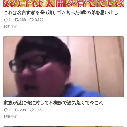
これは名言すぎる😂 (消しゴム食べた6歳の弟を思い出しな
がら)
1
168
3,673
返
リ
い
16時間前
信
ポ
い
数
ス
ね
ト
数
数
家族が謎に俺に対して不機嫌で語気荒くて今これ
1
208
1,853
返
リ
い
16時間前
信
ポ
い
数
ス
ね