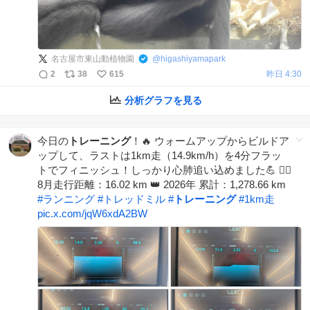
名古屋市東山動植物園
@
higashiyamapark
2
38
615
昨日 4:30
分析グラフを見る
今日の
トレーニング
！🔥 ​ウォームアップからビルドア
ップして、ラストは1km走（14.9km/h）を4分フラッ
トでフィニッシュ！しっかり心肺追い込めました💪 ​🏃‍♂️
8月走行距離：16.02 km 👑 2026年 累計：1,278.66 km ​
#
ランニング
#
トレッドミル
#
トレーニング
#
1km走
pic.x.com/jqW6xdA2BW