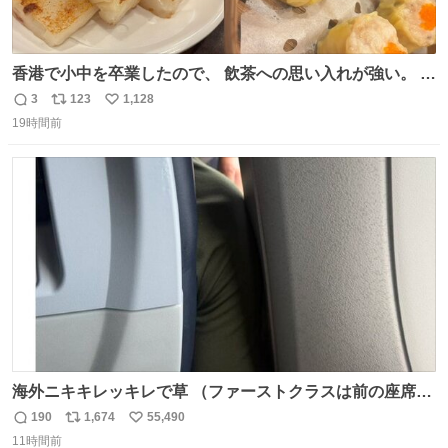
香港で小中を卒業したので、 飲茶への思い入れが強い。 常
に現地の味を探している。 横浜中華街まで行き、店を厳選
3
123
1,128
返
リ
い
すれば流石に出会えるけど、もっと近場で気軽に行ける店
19時間前
信
ポ
い
はないか。 代々木にあった。 多少違うかなというのもあっ
数
ス
ね
たけど、 総合的には満足。
ト
数
数
海外ニキキレッキレで草 （ファーストクラスは前の座席で
あるため）
190
1,674
55,490
返
リ
い
11時間前
信
ポ
い