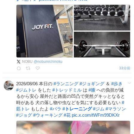
NOBU
@
nobumichinoku
33分前
2026/08/06 本日の
#
ランニング
#
ジョギング
＆
#
歩き
#
ジムトレ
をした
#
トレッドミル
は
#
膝
への負担が減
るから安心 屋外だと路面の凹凸で突然グキッとなると
時がある 犬の落し物や虫などを気にする必要もない
#
筋トレ
もしたよ
#
バラ
#
トレーニング
#
ジム
#
マラソン
#
ジョグ
#
ウォーキング
#
花
pic.x.com/tWFm99DKXr