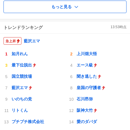
もっと見る
トレンドランキング
13:53
時点
藍沢エマ
如月れん
上川畑大悟
最下位脱出
エース級
国立競技場
聞き逃した
藍沢エマ
皇国の守護者
いのちの党
石川昂弥
リトくん
阪神大竹
プチプチ株式会社
愛のダバダ