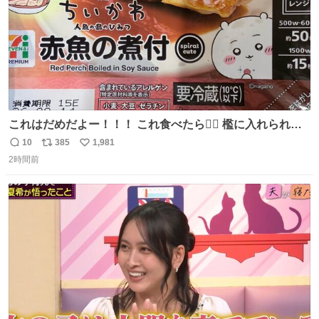
これはだめだよー！！！ これ食べたら🧜‍♀️ 檻に入れられ
て、なんかずうっと暗いとこだよ、、 #トラウマ
10
385
1,981
返
リ
い
2時間前
信
ポ
い
数
ス
ね
ト
数
数