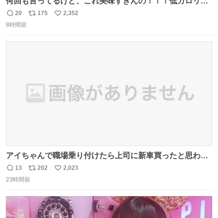
何回も言ってるけど、これ美味すぎんの！！！低カロリー
で満足感エグいから一生食べてる😭
20
175
2,352
返
リ
い
8時間前
信
ポ
い
数
ス
ね
ト
数
数
アイちゃんで職場乗り付けたら上司に新車買ったと思われ
たの嬉しすぎる。 20年落ちの車もやりようによっては新車
13
202
2,023
返
リ
い
っぽく見えるってことよ。 令和の車の横に並べても違和感
23時間前
信
ポ
い
ない平成18年式です。
数
ス
ね
ト
数
数