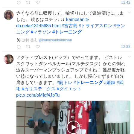
12:42
赤くなる前に収穫して、輪切りにして醤油漬けにしま
した。 続きはコチラ↓↓↓
kamosan.ti-
da.net/e13145685.html
#
宮古島
#
トライアスロン
#
ラン
ニング
#
マラソン
#
トレーニング
加持 岳志
@
kamosankamosan
12:38
アクティブレスト(アップ）でやってます。 ピストル
スクワットダンベルカール(マルチタスク）からの倒れ
込みスーパーマンプッシュアップですね！ 難易度が軽
い技になってしまいました、しかし慢心せずまだ自分
磨きしていきます。
#
筋トレ
#
トレーニング
#
鍛錬
#
武
術
#
カリステニクス
#
ダイエット
pic.x.com/oMIdf4JpTu