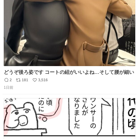
ト
数
数
どうぞ後ろ姿です コートの紐がいいよね…そして腰が細い
2
181
3,516
返
リ
い
1日前
信
ポ
い
数
ス
ね
ト
数
数