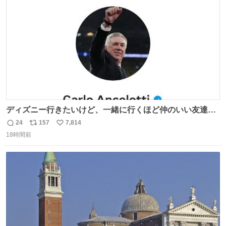
数
ディズニー行きたいけど、一緒に行くほど仲のいい友達が
居ない… ほんでこれ
24
157
7,814
返
リ
い
18時間前
信
ポ
い
数
ス
ね
ト
数
数