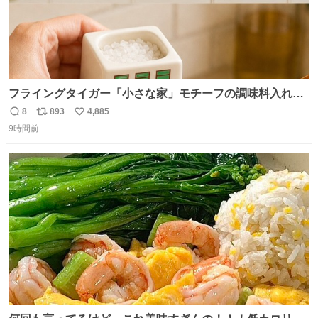
フライングタイガー「小さな家」モチーフの調味料入れ、
並べれば“デンマークの街並み”に ピンク・グリーン・テラ
8
893
4,885
返
リ
い
コッタの全9種 - fashion-press.net/news/149552
9時間前
信
ポ
い
数
ス
ね
ト
数
数