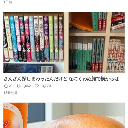
1日前
信
ポ
い
数
ス
ね
ト
数
数
さんざん探しまわったんだけど なにくわぬ顔で横からはえ
てた
21
1,462
13,770
返
リ
い
15時間前
信
ポ
い
数
ス
ね
ト
数
数