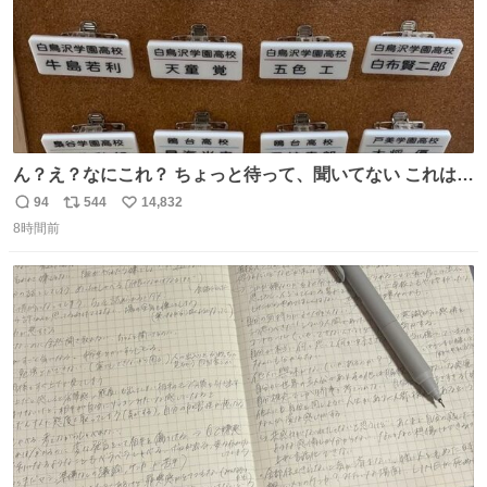
ん？え？なにこれ？ ちょっと待って、聞いてない これは販
売されているのもですか？
94
544
14,832
返
リ
い
8時間前
信
ポ
い
数
ス
ね
ト
数
数