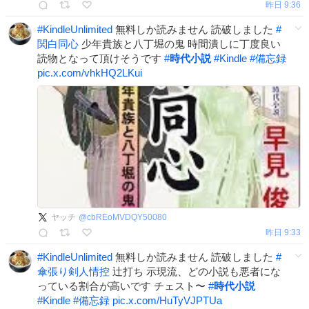
昨日 9:36
#
KindleUnlimited
無料しか読みません 読破しました
#
関白同心
少年貴族と八丁堀の鬼 時間潰しに丁度良い
読物となって頂けそうです
#
時代小説
#
Kindle
#
備忘録
pic.x.com/vhkHQ2LKui
ヤッチ
@
cbREoMVDQY50080
昨日 9:33
#
KindleUnlimited
無料しか読みません 読破しました
#
傘張り剣人情控
辻打ち 示現流、どの小説も悪者にな
っている割合が高いです チェスト〜
#
時代小説
#
Kindle
#
備忘録
pic.x.com/HuTyVJPTUa