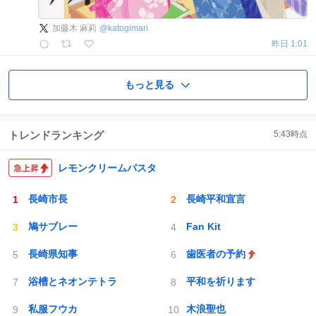
加藤木 麻莉
@
katogimari
昨日 1:01
もっと見る
トレンドランキング
5:43
時点
レモンクリームパスタ
長崎市長
長崎平和宣言
鳩サブレー
Fan Kit
長崎県知事
歯医者の予約
浴槽とネオンテトラ
平和を祈ります
私服フウカ
木浪聖也