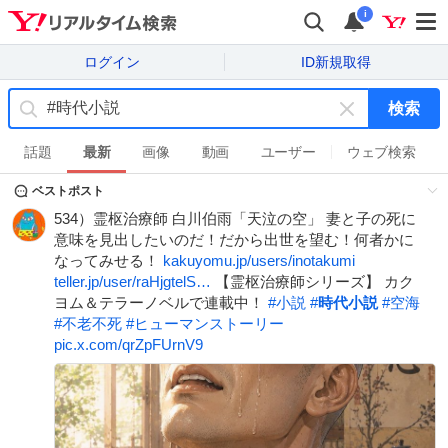
i
ログイン
ID新規取得
検索
キ
ー
話題
最新
画像
動画
ユーザー
ウェブ検索
ワ
ベストポスト
ー
ド
534）霊枢治療師 白川伯雨「天泣の空」 妻と子の死に
を
意味を見出したいのだ！だから出世を望む！何者かに
消
なってみせる！
kakuyomu.jp/users/inotakumi
す
teller.jp/user/raHjgtelS…
【霊枢治療師シリーズ】 カク
ヨム＆テラーノベルで連載中！
#
小説
#
時代小説
#
空海
#
不老不死
#
ヒューマンストーリー
pic.x.com/qrZpFUrnV9