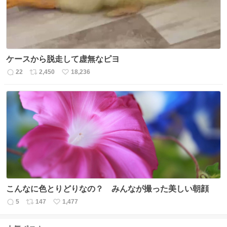
ケースから脱走して虚無なピヨ
22
2,450
18,236
返
リ
い
信
ポ
い
数
ス
ね
ト
数
数
こんなに色とりどりなの？ みんなが撮った美しい朝顔
5
147
1,477
返
リ
い
信
ポ
い