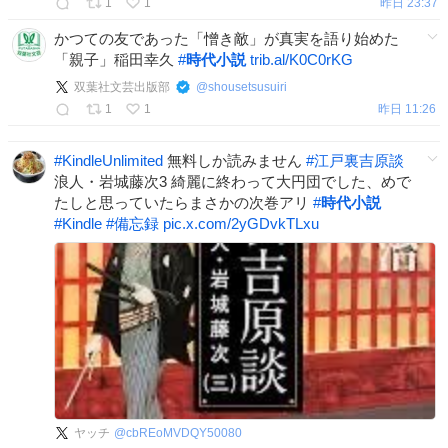
1
1
昨日 23:37
かつての友であった「憎き敵」が真実を語り始めた
「親子」稲田幸久
#
時代小説
trib.al/K0C0rKG
双葉社文芸出版部
@
shousetsusuiri
1
1
昨日 11:26
#
KindleUnlimited
無料しか読みません
#
江戸裏吉原談
浪人・岩城藤次3 綺麗に終わって大円団でした、めで
たしと思っていたらまさかの次巻アリ
#
時代小説
#
Kindle
#
備忘録
pic.x.com/2yGDvkTLxu
ヤッチ
@
cbREoMVDQY50080