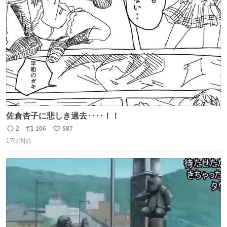
ト
数
数
佐倉杏子に悲しき過去‥‥！！
2
106
587
返
リ
い
17時間前
信
ポ
い
数
ス
ね
ト
数
数