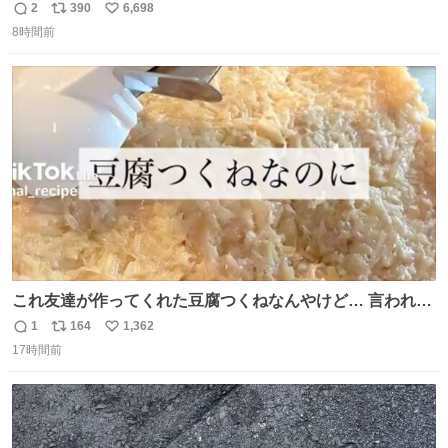
2
390
6,698
返
リ
い
8時間前
信
ポ
い
数
ス
ね
ト
数
数
これ友達が作ってくれた豆腐つくねなんやけど… 言われる
まで豆腐って気づかなかった🤣✨ふわふわで食べ応えある
1
164
1,362
返
リ
い
し普通につくねより好きかもしれん🥹🤍 ダイエット中でも
17時間前
信
ポ
い
罪悪感なく食べられるの最高👇
数
ス
ね
ト
数
数