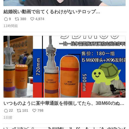
結婚祝い動画で出てくるわけがないテロップ
youtu.be/4pJ7U22AYtw
9
380
4,974
返
リ
い
11時間前
信
ポ
い
数
ス
ね
ト
数
数
いつものように某中華通販を徘徊してたら、3BM60のぬい
ぐるみを発見してしまった…。
22
101
798
返
リ
い
1日前
信
ポ
い
数
ス
ね