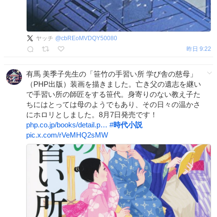
ヤッチ
@
cbREoMVDQY50080
昨日 9:22
有馬 美季子先生の「笹竹の手習い所 学び舎の慈母」
（PHP出版）装画を描きました。亡き父の遺志を継い
で手習い所の師匠をする笹代。身寄りのない教え子た
ちにはとっては母のようでもあり、その日々の温かさ
にホロリとしました。8月7日発売です！
php.co.jp/books/detail.p…
#
時代小説
pic.x.com/rVeMHQ2sMW