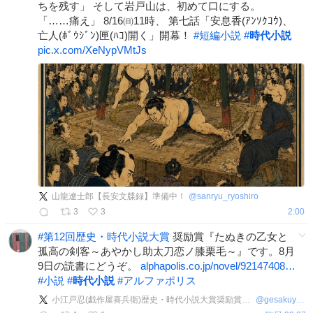
ちを残す」 そして岩戸山は、初めて口にする。
「……痛え」 8/16㈰11時、 第七話「安息香(ｱﾝｿｸｺｳ)、
亡人(ﾎﾞｳｼﾞﾝ)匣(ﾊｺ)開く」開幕！
#
短編小説
#
時代小説
pic.x.com/XeNypVMtJs
山龍遼士郎【長安文牒録】準備中！
@
sanryu_ryoshiro
3
3
2:00
#
第12回歴史・時代小説大賞
奨励賞『たぬきの乙女と
孤高の剣客～あやかし助太刀恋ノ膝栗毛～』です。8月
9日の読書にどうぞ。
alphapolis.co.jp/novel/92147408…
#
小説
#
時代小説
#
アルファポリス
小江戸忍(戯作屋喜兵衛)歴史・時代小説大賞奨励賞受賞２作品など書籍化打診歓迎
@
gesakuyakihei