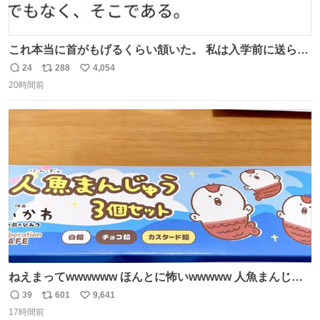
これ本当に首がもげるくらい頷いた。 私は入学前に送られ
てきた、大学のサークル紹介冊子を見た時点で終わりを感
24
288
4,054
返
リ
い
じたので、女子大でもないくせに偏差値の高い大学のイン
20時間前
信
ポ
い
カレサークルに突撃して所属するという奇行で事なきを得
数
ス
ね
た。 高偏差値に行けないならせめてそれくらいした方が予
ト
数
数
後がいいです。 https://t.co/9nMHIrETkw
ねえまってwwwwww ほんとに怖いwwwww 人魚まんじゅ
う買ってきたから私も永遠のいのちを…ぐへへ…と思いな
39
601
9,641
返
リ
い
がら1つ食べたら 奥歯欠けたんだけど！！！！？？？ しか
17時間前
信
ポ
い