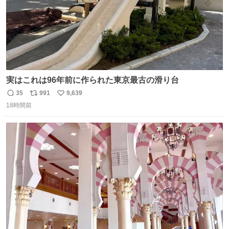
実はこれは96年前に作られた東京最古の滑り台
35
991
9,639
返
リ
い
18時間前
信
ポ
い
数
ス
ね
ト
数
数