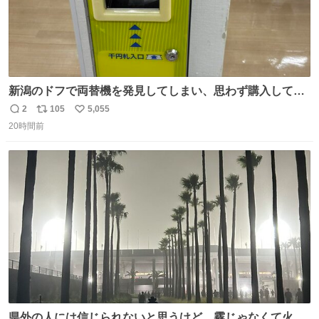
新潟のドフで両替機を発見してしまい、思わず購入してし
まい大阪に発送するイベントが発生
2
105
5,055
返
リ
い
20時間前
信
ポ
い
数
ス
ね
ト
数
数
県外の人には信じられないと思うけど、霧じゃなくて火山