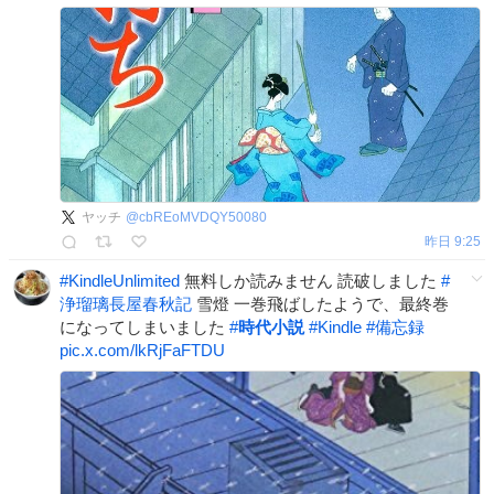
ヤッチ
@
cbREoMVDQY50080
昨日 9:25
#
KindleUnlimited
無料しか読みません 読破しました
#
浄瑠璃長屋春秋記
雪燈 一巻飛ばしたようで、最終巻
になってしまいました
#
時代小説
#
Kindle
#
備忘録
pic.x.com/lkRjFaFTDU