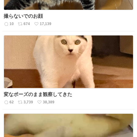
撮らないでのお顔
10
674
17,139
返
リ
い
信
ポ
い
数
ス
ね
ト
数
数
変なポーズのまま観察してきた
62
3,739
38,389
返
リ
い
信
ポ
い
数
ス
ね
ト
数
数