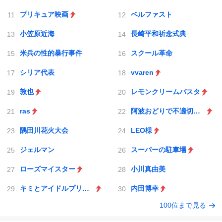
プリキュア映画
ベルファスト
小笠原近海
長崎平和祈念式典
米兵の性的暴行事件
スクール革命
シリア代表
vvaren
敦也
レモンクリームパスタ
ras
阿波おどりで不適切な動画
隅田川花火大会
LEO様
ジェルマン
スーパーの駐車場
ローズマイスター
小川真由美
キミとアイドルプリキュア♪
内田博幸
100位まで見る