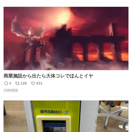
もガッツリ😭 まんじゅうだよ？？？？？？ ガリッて言っ
数
ス
ね
たから何？と思って口から出したら自分の歯wwwwww セ
ト
数
数
イレーンの呪いじゃん😭
商業施設から出たら大体コレでほんとイヤ
4
128
833
返
リ
い
20時間前
信
ポ
い
数
ス
ね
ト
数
数