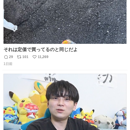
それは定価で買ってるのと同じだよ
29
101
11,269
返
リ
い
1日前
信
ポ
い
数
ス
ね
ト
数
数