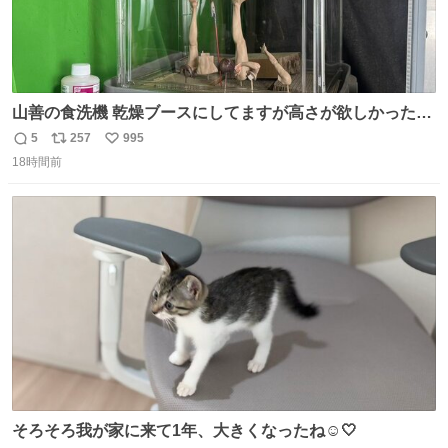
山善の食洗機 乾燥ブースにしてますが高さが欲しかったの
でコレクションケースを置くだけのツルセコ改造 扉が手前
5
257
995
返
リ
い
に開き天井の温度もしっかり上がるのでかなり使いやすく
18時間前
信
ポ
い
なりました😎
数
ス
ね
ト
数
数
そろそろ我が家に来て1年、大きくなったね☺️🤍