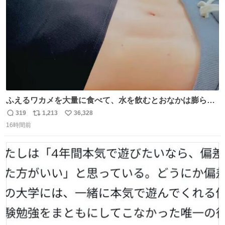
数
ふえるワカメを大量に食べて、水を飲むとおなかは膨ら
む・・・・！？ ⚠️よい子は絶対マネしないでね⚠️ #夏休み
319
1,213
36,328
返
リ
い
の自由研究
16時間前
信
ポ
い
数
ス
ね
ト
数
数