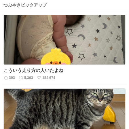
つぶやきピックアップ
こういう走り方の人いたよね
393
5,363
154,674
返
リ
い
信
ポ
い
数
ス
ね
ト
数
数