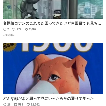
名探偵コナンのこれまた回ってきたけど何回目でも見ちゃ
う魔力あるのよな
2
179
2,002
返
リ
い
23時間前
信
ポ
い
数
ス
ね
ト
数
数
どんな顔だよと思って見にいったらその通りで笑った
28
583
12,662