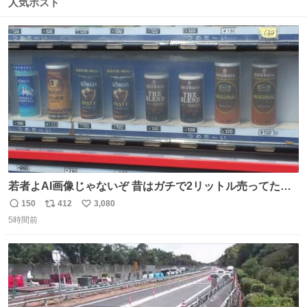
数
ス
ね
人気ポスト
ト
数
数
若者よAI画像じゃないぞ 昔はガチで2リットル売ってたん
やでw
150
412
3,080
返
リ
い
5時間前
信
ポ
い
数
ス
ね
ト
数
数