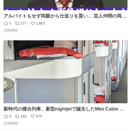
アルバイトもせず両親から仕送りを貰い… 芸人仲間の両親
のスネまでかじる!? ドンデコルテ銀次⚡️ 無料見逃し配信は
1
177
1,663
返
リ
い
こちらから ▶︎abema.go.link/gBLVb ◤しくじり先生
19時間前
信
ポ
い
ABEMAにて毎週最新話無料配信中◢ @10000nabe
数
ス
ね
@akmllube0617
ト
数
数
新時代の寝台列車、新型nightjetで誕生したMini Cabin ま
さに走るカプセルホテルといった感じで、一人旅で利用す
4
192
970
返
リ
い
るのにはちょうどいい設備。 他の人も言ってましたが、サ
21時間前
信
ポ
い
ンライズの後継に欲しい…