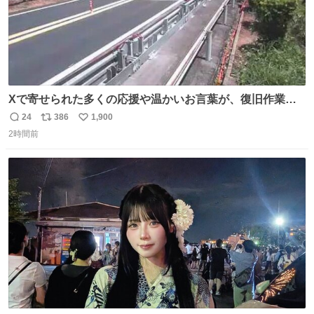
Xで寄せられた多くの応援や温かいお言葉が、復旧作業に
携わる社員の大きな励みとなっております。ありがとうご
24
386
1,900
返
リ
い
ざいます。 九州道
2時間前
信
ポ
い
数
ス
ね
ト
数
数