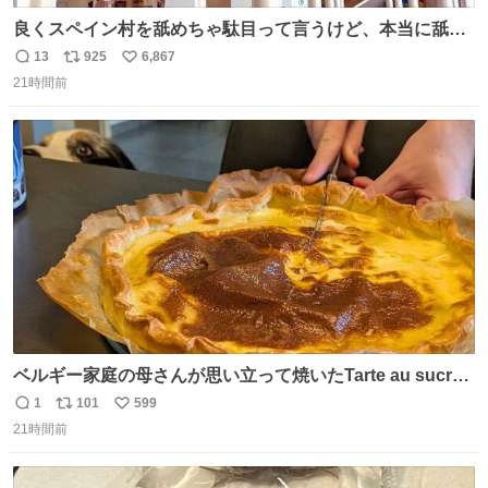
良くスペイン村を舐めちゃ駄目って言うけど、本当に舐め
ちゃ行けないのはスペィン村ホテル🏛🏨 だってロビーから
13
925
6,867
返
リ
い
中庭抜けるだけでこの有様🤩 ディズニーホテル泊まってる
21時間前
信
ポ
い
場所じゃない。 5年振りの志摩スペイン村パルケエスパー
数
ス
ね
ニャは益々素晴らしい場所になってる
ト
数
数
ベルギー家庭の母さんが思い立って焼いたTarte au sucre
は「砂糖のケーキ」。パイ生地に砂糖をたっぷり振りか
1
101
599
返
リ
い
け、クリームと卵の液を注いで焼くだけ。溶けた砂糖はね
21時間前
信
ポ
い
っとり甘い層になり、懐かしい味。「フランス北部とベル
数
ス
ね
ギーのだよ」というこれ、素朴な焼菓子に見えてナポレオ
ト
数