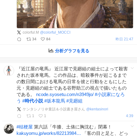
colorful.M
@
colorful_MOCCI
34
84
昨日 21:47
分析グラフを見る
『近江屋の竜馬』 近江屋で見廻組の組士によって殺害
された坂本竜馬。この作品は、暗殺事件が起こるまで
の数日間における竜馬の日常を彼と行動をともにした
元・見廻組の組士である谷野助三の視点で描いたもの
である。
ncode.syosetu.com/n3949jo/
#
小説家になろ
う
#
時代小説
#
坂本龍馬
#
見廻組
ケンタシノリ＠童話＆小説書き屋さん
@
kentasinori
1
1
4:39
#
桔梗屋
第六話「牛膝、土俵に胸沈む」閉幕！
kakuyomu.jp/works/82213984…
「客の目と足と、どっ