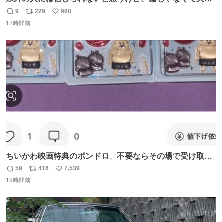
灰です🌋 #桜島
9
229
960
返
リ
い
18時間前
信
ポ
い
数
ス
ね
ト
数
数
ちいかわ映画特典のボンドロ、不要ならその場で受け取り
辞退すれば良いのに白々しい
59
416
7,539
返
リ
い
19時間前
信
ポ
い
数
ス
ね
ト
数
数