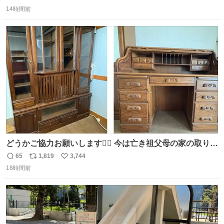
返
リ
い
14時間前
信
ポ
い
数
ス
ね
ト
数
数
どうかご協力お願いします🙇‍♂️ 今は亡き祖父母の家の取り壊
しが決まり、どうしても処分して欲しくない食器棚と机の
65
1,819
3,744
返
リ
い
引き取り手を探しております この2つは私の祖母が当初一
18時間前
信
ポ
い
目惚れで購入したもので、祖母はc型肝炎で58歳という若
数
ス
ね
さで亡くなりましたが、この家具達をとても大切にしてお
ト
数
数
りました 続く↓