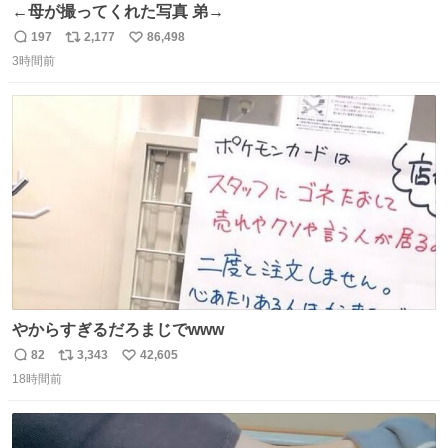
←母が撮ってくれた写真 弟→
197
2,177
86,498
返
リ
い
3時間前
信
ポ
い
数
ス
ね
ト
数
数
やからすぎるだろまじでwww
82
3,343
42,605
返
リ
い
18時間前
信
ポ
い
数
ス
ね
ト
数