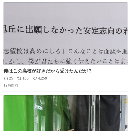
数
ス
ね
ト
数
数
俺はこの高校が好きだから受けたんだが？
25
105
4,259
返
リ
い
19時間前
信
ポ
い
数
ス
ね
ト
数
数