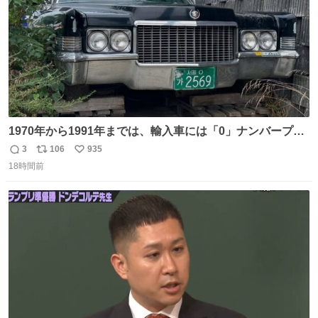
1970年から1991年までは、輸入車には「0」ナンバープレ
ートが使用されていました。 その後、この制度は廃止さ
3
106
935
返
リ
い
れ、すべての「0」ナンバープレートは抹消・無効化され
18時間前
信
ポ
い
ました。 ところが最近、その「0」ナンバープレートを装
数
ス
ね
着した車両が発見されました。 今でも残っていること自体
ト
数
数
が奇跡です……。