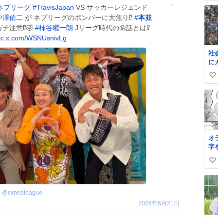
ネプリーグ
#
TravisJapan
VS サッカーレジェンド
中澤佑二
が ネプリーグのボンバーに大焦り⁉️
#
本並
チ注意⁉️🤣
#
柿谷曜一朗
Jリーグ時代の㊙️話とは⁉️
ic.x.com/WSNUsnivLg
社
に
イ
い
い
ね
数
オ
字
（0/16
い
ガ
い
ね
@
cxnepleague
数
2026年6月21日