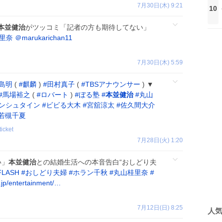
7月30日(木) 9:21
10
本並健治
がツッコミ「記者の方も期待してない」
里奈
＠marukarichan11
7月30日(木) 5:59
島明
(
#
麒麟
)
#
田村真子
(
#
TBSアナウンサー
) ▼
#
馬場裕之
(
#
ロバート
)
#
ぼる塾
#
本並健治
#
丸山
ンシュタイン
#
ビビる大木
#
宮舘涼太
#
佐久間大介
若槻千夏
ticket
7月28日(火) 1:20
い」
本並健治
との結婚生活への本音告白“おしどり夫
FLASH
#
おしどり夫婦
#
ホラン千秋
#
丸山桂里奈
#
.jp/entertainment/…
7月12日(日) 8:25
人