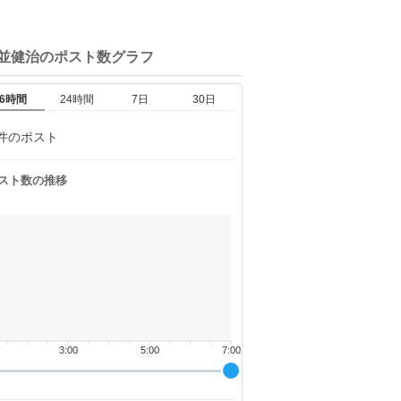
本並健治の
ポスト数グラフ
6時間
24時間
7日
30日
件のポスト
スト数の推移
3:00
5:00
7:00