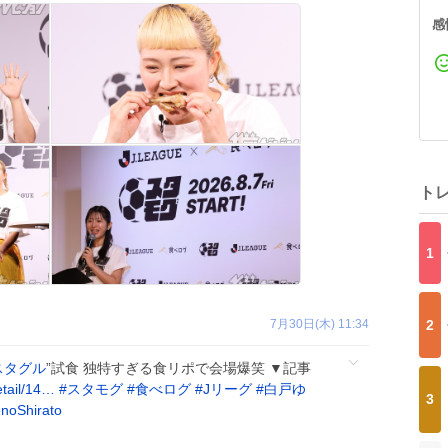
感
ト
1
7月30日(木) 11:34
2
スタグル
”試食 独特すぎる食リポで会場爆笑 ▼記事
etail/14…
#
スタモグ
#
食べログ
#
Jリーグ
#
白戸ゆ
3
oShirato