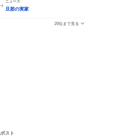
ニュース
旦那の実家
20位まで見る
気ポスト