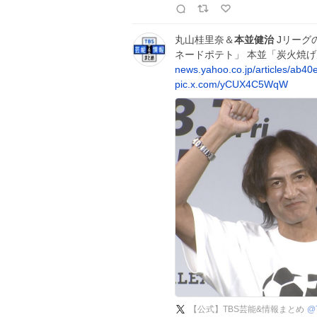
丸山桂里奈＆
本並健治
Jリーグ
ネードポテト」 本並「炭火焼げん
news.yahoo.co.jp/articles/ab4
pic.x.com/yCUX4C5WqW
【公式】TBS芸能&情報まとめ
@