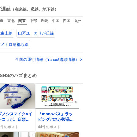
ん画像が流れてく
回復に努めておりま
する 凄い
ね
だけで、特に何も
す」と機長の気合い
数
車遅延
（在来線、私鉄、地下鉄）
こりません。
十分！ が、フライト
は順調に進みすぎ…
道
東北
関東
中部
近畿
中国
四国
九州
「飛ばしすぎたせい
か現在奈良県上空で
武東上線
山万ユーカリが丘線
の待機を命じられて
おります」 でコンソ
メスープ吹き出しそ
京メトロ副都心線
うになりましたw
全国の運行情報（Yahoo!路線情報）
SNSのバズまとめ
0
プノシスマイク×イ
「monoバス」ラッ
ンコラボ、店頭く
ピングバスが製品
交換が熱狂的に広
化、ファンが「100台
5
件のポスト
44
件のポスト
り「嬉しい」声多
買います」熱狂