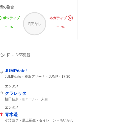
情の割合
ポジティブ
ネガティブ
-
-
判定なし
%
%
レンド
6:55
更新
JUMPdate!
JUMPdate
横浜アリーナ
JUMP
17:30
エンタメ
クラレッタ
植田佳奈
新ロール
1人目
エンタメ
青木遥
小澤亜李
最上嗣生
セイレーン
ちいかわ
ハチワレ