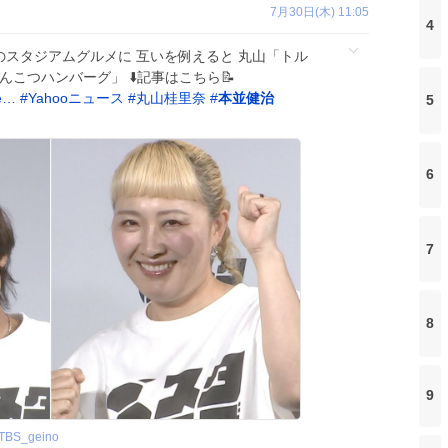
7月30日(木) 11:05
4
のスタジアムグルメに 互いを例えると 丸山「トル
こつハンバーグ」 ⬇️記事はこちら📝
0e…
#
Yahooニュース
#
丸山桂里奈
#
本並健治
5
6
7
8
9
TBS_geino