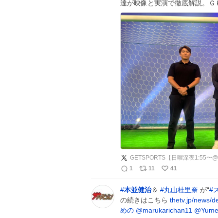
達が映像と実演で徹底解説。Ｇ
GETSPORTS【日曜深夜1:55
1
11
41
#
本並健治
＆
#
丸山桂里奈
が“
#
の続きはこちら
thetv.jp/news/d
めの
@marukarichan11
@Yumen