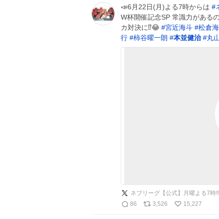
📣6月22日(月)よる7時からは
#
W杯開催記念SP 常識力があるのは
カ対決に⁉️😂
#
宮近海斗
#
松倉海
行
#
柿谷曜一朗
#
本並健治
#
丸
ネプリーグ【公式】月曜よる7時‼️
86
3,526
15,227