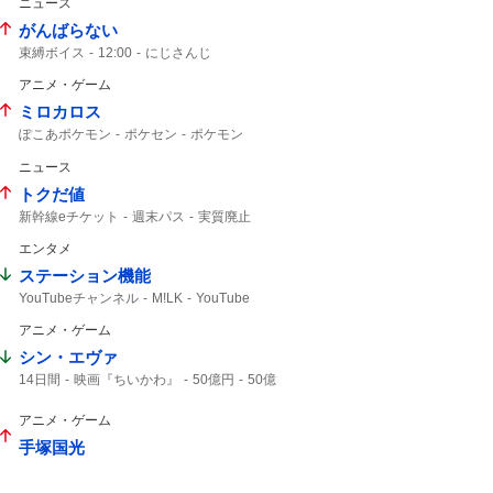
ニュース
がんばらない
束縛ボイス
12:00
にじさんじ
アニメ・ゲーム
ミロカロス
ぽこあポケモン
ポケセン
ポケモン
ポケモンセンター
ニュース
トクだ値
新幹線eチケット
週末パス
実質廃止
えきねっと
JR東日本
エンタメ
ステーション機能
YouTubeチャンネル
M!LK
YouTube
アニメ・ゲーム
シン・エヴァ
14日間
映画『ちいかわ』
50億円
50億
映画ちいかわ
アニメ・ゲーム
手塚国光