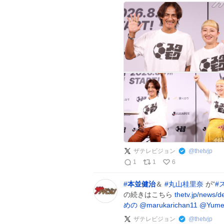
ザテレビジョン
@
thetvjp
1
1
6
#
本並健治
＆
#
丸山桂里奈
が“
#
の続きはこちら
thetv.jp/news/d
めの
@marukarichan11
@Yumen
ザテレビジョン
@
thetvjp