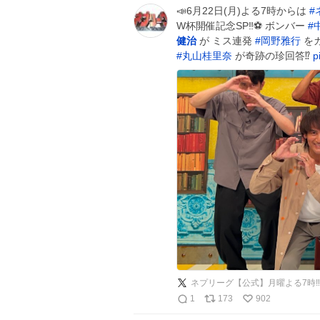
📣6月22日(月)よる7時からは
#
W杯開催記念SP‼️⚽️ ボンバー
#
健治
が ミス連発
#
岡野雅行
をガ
#
丸山桂里奈
が奇跡の珍回答⁉️
p
ネプリーグ【公式】月曜よる7時‼️
1
173
902