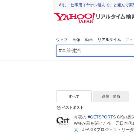
AIに「仕事用イヤホン選んで」と頼んで
ウェブ
画像
動画
リアルタイム
ニュ
画像・動画
すべて
ベストポスト
今夜の
#
GETSPORTS
GKの奥
W杯が幕を閉じた今、元日本代
太
、JFA GKプロジェクトリー