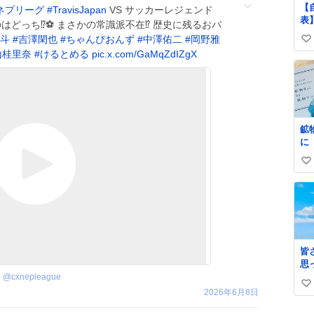
【
ネプリーグ
#
TravisJapan
VS サッカーレジェンド
表
どっち⁉️⚽️ まさかの常識派不在⁉️ 歴史に残るおバ
転
斗
#
吉澤閑也
#
ちゃんぴおんず
#
中澤佑二
#
岡野雅
い
が
山桂里奈
#
けるとめる
pic.x.com/GaMqZdIZgX
2
い
ず
ね
と
数
鉱
に
の
い
っ
気
い
い
ね
く
数
い
「
た
皆
ら
思
の
を
@
cxnepleague
な
い
く
2026年6月8日
て
と
い
こ