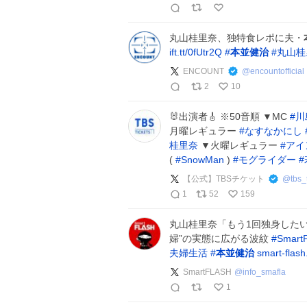
丸山桂里奈、独特食レポに夫・
ift.tt/0fUtr2Q
#
本並健治
#
丸山桂
ENCOUNT
@
encountofficial
2
10
🐰出演者🎸 ※50音順 ▼MC
#
川
月曜レギュラー
#
なすなかにし
桂里奈
▼火曜レギュラー
#
アイ
(
#
SnowMan
)
#
モグライダー
#
【公式】TBSチケット
@
tbs_
1
52
159
丸山桂里奈「もう1回独身した
婦”の実態に広がる波紋
#
Smart
夫婦生活
#
本並健治
smart-flash
SmartFLASH
@
info_smafla
1