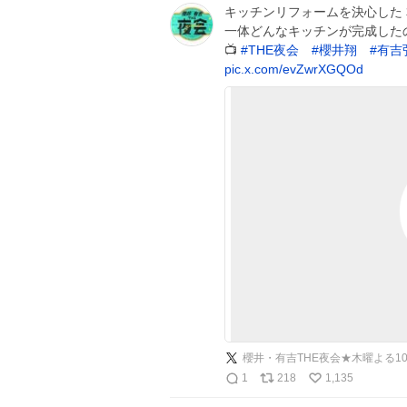
キッチンリフォームを決心した 
一体どんなキッチンが完成した
📺
#
THE夜会
#
櫻井翔
#
有吉
pic.x.com/evZwrXGQOd
櫻井・有吉THE夜会★木曜よる1
1
218
1,135