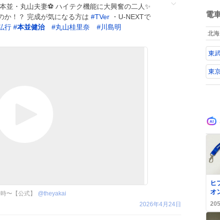
ら
が
ね
本並・丸山夫妻⚽️ ハイテク機能に大興奮の二人✨
る
数
電
のか！？ 完成が気になる方は
#
TVer
・U-NEXTで
起
弘行
#
本並健治
#
丸山桂里奈
#
川島明
北海
東
東
0
ヒ
オ
0時〜【公式】
@
theyakai
じ
20
2026年4月24日
が
数