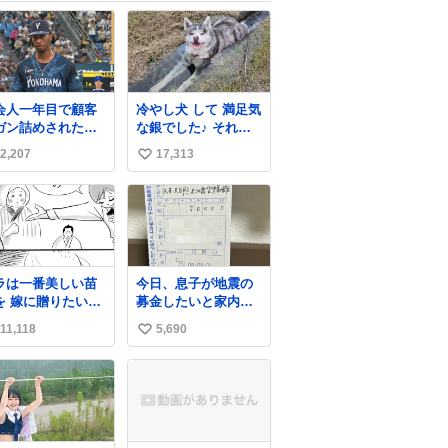
会人一年目で顧客
冷やし犬 して 満足気
ガン詰めされたワ
な銀でした♪ それに
みたいな顔してる
しても こんなに冷た
2,207
17,313
い
い山水によく入って
いられるよね😅
い
ね
数
ラは一番美しい苗
今日、息子が地震の
を 嫁に贈りたい
募金したいと家内と
) #コルクマン
郵便局に行ったみた
11,118
5,690
い
専科
いです。おもちゃと
か買う選択肢もあっ
い
たと思うけど、自分
ね
で貯めてた2万円を役
数
に立てて欲しい、み
んなも元気になって
欲しいと。家内も一