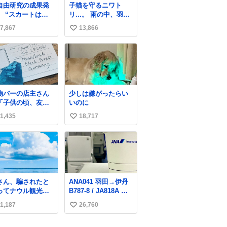
自由研究の成果発
子猫を守るニワト
緒に募金したので、
】 “スカートは回
リ...。 雨の中、羽の
自分も何かできたら
によって広がる
中に子猫を入れて守
なぁと思いました。
7,867
13,866
い
、岡澤恋によって
る姿に感動した！！
70°までなら広がら
愛は種族を超える！
い
に回転が可能なこ
ね
が証明された！”
数
物バーの店主さん
少しは嫌がったらい
「子供の頃、友人
いのに
土産で青い石を貰
1,435
18,717
い
て、それがすごく
に入ってたのに、
い
つかの引越しで無
ね
してしまった」と
数
う話をしたら、
お土産で買ってき
くらいの価格感な
さん、騙されたと
ANA041 羽田→伊丹
、ドイツの黒い森
ってナウル観光局
B787-8 / JA818A 使
フローライトか
フォローしてみて
用機到着遅れにつき
…」と当たりつけ
1,187
26,760
い
ださい。たまに海
「安全に支障ない範
もらった。確かに
か島とかわけわか
囲で1分1秒でも遅延
い
んな感じだった気