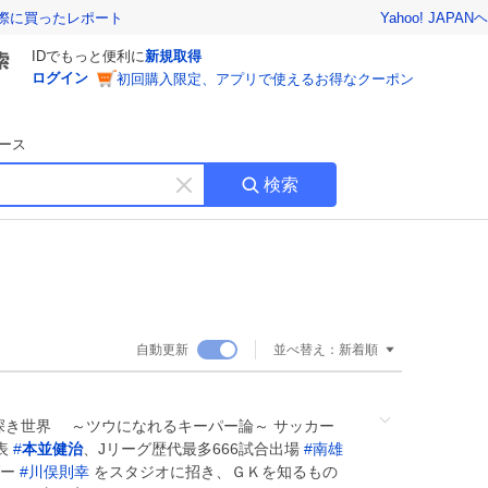
Yahoo! JAPAN
ヘ
実際に買ったレポート
IDでもっと便利に
新規取得
ログイン
初回購入限定、アプリで使えるお得なクーポン
ース
検索
キ
ー
ワ
ー
ド
を
消
自動更新
並べ替え：
新着順
す
深き世界 ～ツウになれるキーパー論～ サッカー
表
#
本並健治
、Jリーグ歴代最多666試合出場
#
南雄
ダー
#
川俣則幸
をスタジオに招き、ＧＫを知るもの