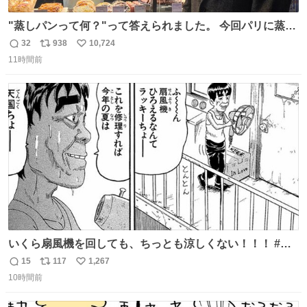
"蒸しパンって何？"って答えられました。 今回パリに蒸し
パンがなかった。😭😢
32
938
10,724
返
リ
い
11時間前
信
ポ
い
数
ス
ね
ト
数
数
いくら扇風機を回しても、ちっとも涼しくない！！！ #浦
安鉄筋家族
15
117
1,267
返
リ
い
10時間前
信
ポ
い
数
ス
ね