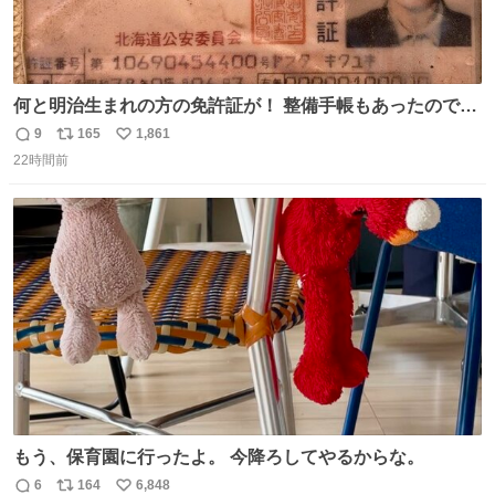
何と明治生まれの方の免許証が！ 整備手帳もあったのでこ
の方は新車で買われてるようです 住所調べても既に家はな
9
165
1,861
返
リ
い
くAIに聞いたりリサーチ力の凄い酷道仲間に調べてもらっ
22時間前
信
ポ
い
たりして辿り着きました 友人はいつかこのカブに乗って自
数
ス
ね
分の手でこの免許証を親族の方に返したいと思っていて今
ト
数
数
回実現しそうです
もう、保育園に行ったよ。 今降ろしてやるからな。
6
164
6,848