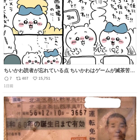
ト
数
数
ちいかわ読者が忘れている点 ちいかわはゲームが滅茶苦茶
上手い
7
407
15,751
返
リ
い
1日前
信
ポ
い
数
ス
ね
ト
数
数