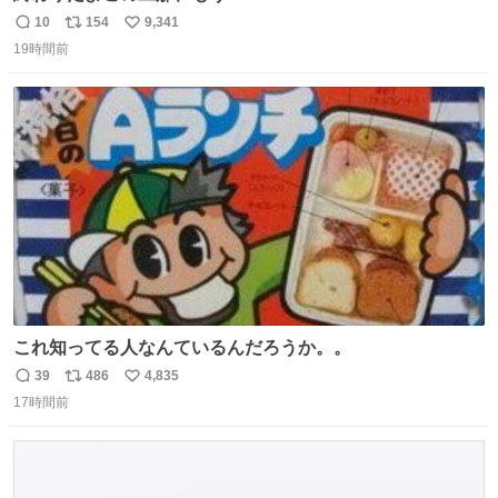
10
154
9,341
返
リ
い
19時間前
信
ポ
い
数
ス
ね
ト
数
数
これ知ってる人なんているんだろうか。。
39
486
4,835
返
リ
い
17時間前
信
ポ
い
数
ス
ね
ト
数
数