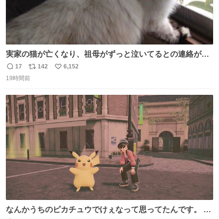
実家の猫が亡くなり、祖母がずっと泣いてるとの連絡があ
りました… 西日本豪雨の時、家族が避難する中1匹で2階に
17
142
6,152
返
リ
い
残り、怖い思いをして頑張った子だった😢私の家族を支え
19時間前
信
ポ
い
てくれて本当にありがとう✨
数
ス
ね
ト
数
数
なんかうちのピカチュウでけぇなって思ってたんです。 そ