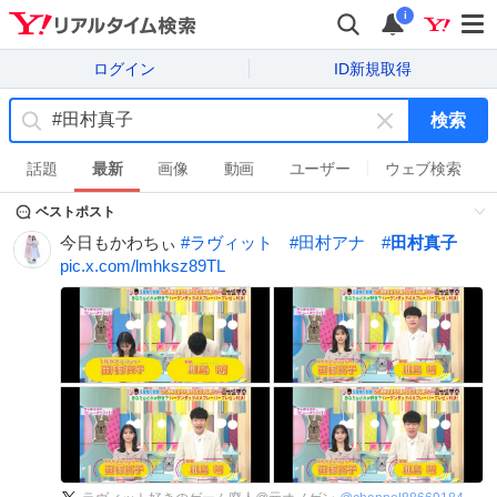
i
ログイン
ID新規取得
検索
キ
ー
話題
最新
画像
動画
ユーザー
ウェブ検索
ワ
ベストポスト
ー
ド
今日もかわちぃ
#
ラヴィット
#
田村アナ
#
田村真子
を
pic.x.com/lmhksz89TL
消
す