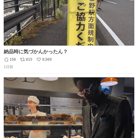
納品時に気づかんかったん？
156
815
9,569
返
リ
い
1日前
信
ポ
い
数
ス
ね
ト
数
数