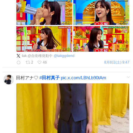
tak.@自衛権発動中
@
takggdend
2
46
8月8日(土) 9:47
田村アナ♡
#
田村真子
pic.x.com/LBhLb90tAm