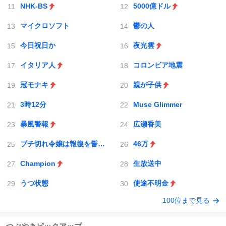
NHK-BS
5000億ドル
マイクロソフト
鬱の人
今日祝日か
夜光雲
イタリア人
コロンビア地震
冠モナキ
親が子供
3時12分
Muse Glimmer
暴風警報
広瀬香美
ブチ切れ令嬢は報復を誓いました。
46万
Champion
生放送中
うつ状態
使途不明金
100位まで見る