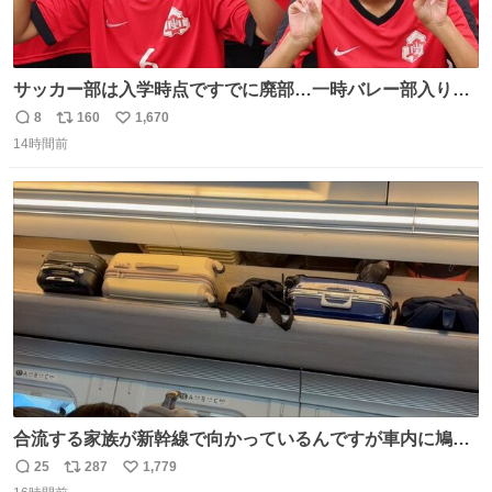
サッカー部は入学時点ですでに廃部…一時バレー部入りも
2人で復活させた伊勢原市立中沢中の柳川&宮口、合同チー
8
160
1,670
返
リ
い
ムで歩んだ3年間の集大成で全国へ
14時間前
信
ポ
い
web.gekisaka.jp/news/jryouth/d… #中学サッカー #全国中
数
ス
ね
学校サッカー大会 #全中 #ゲキサカ
ト
数
数
合流する家族が新幹線で向かっているんですが車内に鳩が
乗車してしまったようで 捕獲の為那須塩原で10分停止した
25
287
1,779
返
リ
い
ようで🤣無事降車👏しかし乗り継ぎが間に合わなくなって