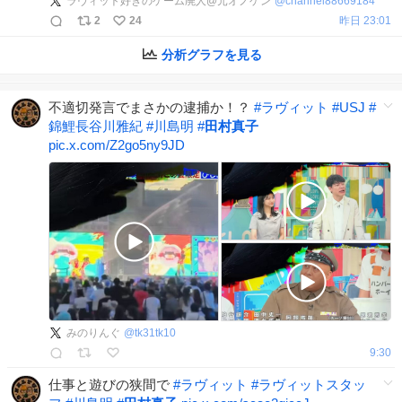
ラヴィット好きのゲーム廃人@元オノゲン
@
channel88669184
2
24
昨日 23:01
分析グラフを見る
不適切発言でまさかの逮捕か！？
#
ラヴィット
#
USJ
#
錦鯉長谷川雅紀
#
川島明
#
田村真子
pic.x.com/Z2go5ny9JD
みのりんぐ
@
tk31tk10
9:30
仕事と遊びの狭間で
#
ラヴィット
#
ラヴィットスタッ