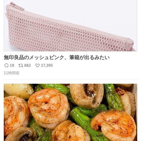
無印良品のメッシュピンク、筆箱が出るみたい
19
882
17,395
返
リ
い
11時間前
信
ポ
い
数
ス
ね
ト
数
数