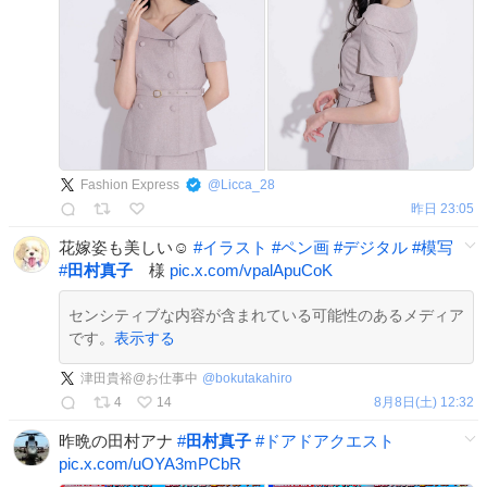
Fashion Express
@
Licca_28
昨日 23:05
花嫁姿も美しい☺︎
#
イラスト
#
ペン画
#
デジタル
#
模写
#
田村真子
様
pic.x.com/vpalApuCoK
センシティブな内容が含まれている可能性のあるメディア
です。
表示する
津田貴裕@お仕事中
@
bokutakahiro
4
14
8月8日(土) 12:32
昨晩の田村アナ
#
田村真子
#
ドアドアクエスト
pic.x.com/uOYA3mPCbR