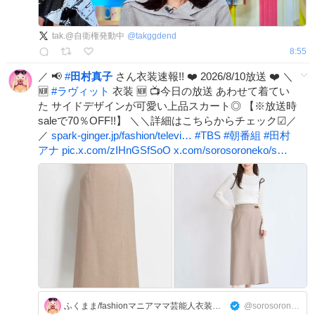
tak.@自衛権発動中
@
takggdend
8:55
／ 📢
#
田村真子
さん衣装速報!! ❤️ 2026/8/10放送 ❤️ ＼
🆕
#
ラヴィット
衣装 🆕 📺今日の放送 あわせて着てい
た サイドデザインが可愛い上品スカート◎ 【※放送時
saleで70％OFF!!】 ＼＼詳細はこちらからチェック☑／
／
spark-ginger.jp/fashion/televi…
#
TBS
#
朝番組
#
田村
アナ
pic.x.com/zIHnGSfSoO
x.com/sorosoroneko/s…
ふくまま/fashionマニアママ芸能人衣装速報🔈
@sorosoroneko