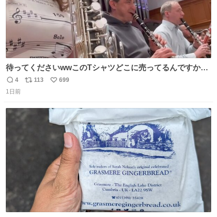
待ってくださいwwこのTシャツどこに売ってるんですか
www
4
113
699
返
リ
い
1日前
信
ポ
い
数
ス
ね
ト
数
数