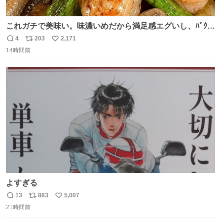
これガチで美味い。味濃いめだから満足感エグいし、ﾊﾞｸﾊﾞ
ｸ食べても低カロリーなの。(ただ次の日予定ある時は気を
4
203
2,171
返
リ
い
つけて😭)
14時間前
信
ポ
い
数
ス
ね
ト
数
数
よすぎる
13
883
5,007
返
リ
い
21時間前
信
ポ
い
数
ス
ね