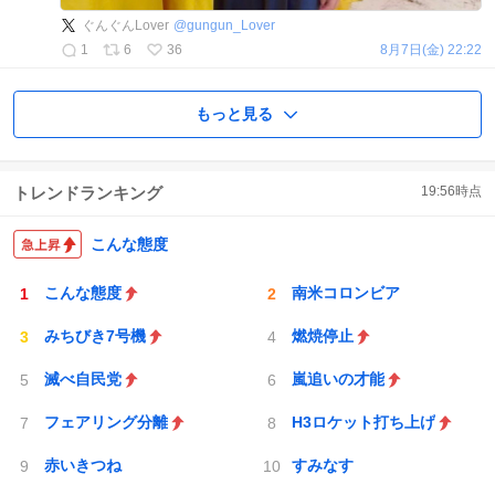
ぐんぐんLover
@
gungun_Lover
1
6
36
8月7日(金) 22:22
もっと見る
トレンドランキング
19:56
時点
こんな態度
こんな態度
南米コロンビア
みちびき7号機
燃焼停止
滅べ自民党
嵐追いの才能
フェアリング分離
H3ロケット打ち上げ
赤いきつね
すみなす