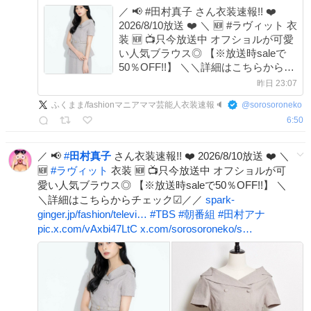
／ 📢 #田村真子 さん衣装速報!! ❤️
2026/8/10放送 ❤️ ＼ 🆕 #ラヴィット 衣
装 🆕 📺只今放送中 オフショルが可愛
い人気ブラウス◎ 【※放送時saleで
50％OFF!!】 ＼＼詳細はこちらからチ
ェック☑／／ spark-
昨日 23:07
ginger.jp/fashion/televi… #TBS #朝番組
ふくまま/fashionマニアママ芸能人衣装速報🔈
@
sorosoroneko
#田村アナ x.com/sorosoroneko/s…
6:50
／ 📢
#
田村真子
さん衣装速報!! ❤️ 2026/8/10放送 ❤️ ＼
🆕
#
ラヴィット
衣装 🆕 📺只今放送中 オフショルが可
愛い人気ブラウス◎ 【※放送時saleで50％OFF!!】 ＼
＼詳細はこちらからチェック☑／／
spark-
ginger.jp/fashion/televi…
#
TBS
#
朝番組
#
田村アナ
pic.x.com/vAxbi47LtC
x.com/sorosoroneko/s…