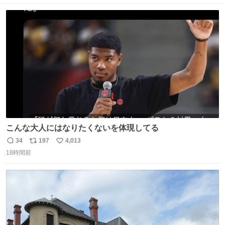
ト
数
数
こんな大人にはなりたくないを体現してる
34
197
4,013
返
リ
い
18時間前
信
ポ
い
数
ス
ね
ト
数
数