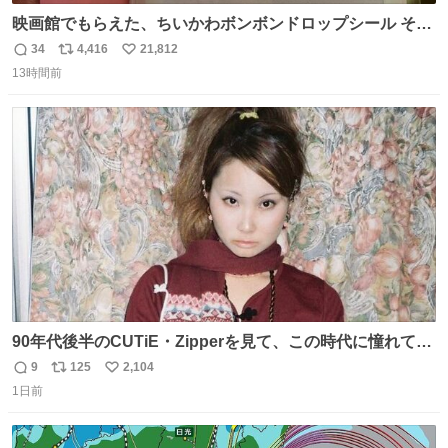
映画館でもらえた、ちいかわボンボンドロップシール その
ままキーホルダーにして使いたいって人まずキャンドゥに
34
4,416
21,812
返
リ
い
行きな 何も加工せずにキーホルダーになるケースあるか
13時間前
信
ポ
い
ら……な￼ #ちいかわ #キャンドゥ #ボンボンドロップシール
数
ス
ね
ト
数
数
90年代後半のCUTiE・Zipperを見て、この時代に憧れて
「令和」に再現した22歳🍓 身につけてるものは全て90年代
9
125
2,104
返
リ
い
後半のお洋服❤︎
1日前
信
ポ
い
数
ス
ね
ト
数