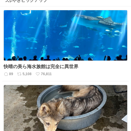
つぶやきピックアップ
快晴の美ら海水族館は完全に異世界
89
5,108
76,811
返
リ
い
信
ポ
い
数
ス
ね
ト
数
数