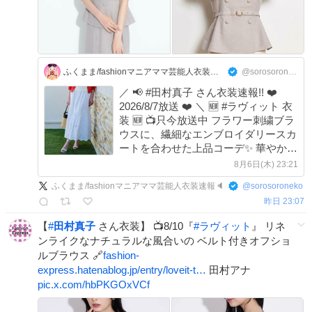
ふくまま/fashionマニアママ芸能人衣装速報🔈
@sorosoroneko
／ 📢 #田村真子 さん衣装速報!! ❤️
2026/8/7放送 ❤️ ＼ 🆕 #ラヴィット 衣
装 🆕 📺只今放送中 フラワー刺繍ブラ
ウスに、繊細なエンブロイダリースカ
ートを合わせた上品コーデ✨ 華やかさ
と軽やかさを兼ね備えた、大人フェミ
8月6日(木) 23:21
ニンなスタイリングが印象的です。
ふくまま/fashionマニアママ芸能人衣装速報🔈
@
sorosoroneko
【※放送時saleで45％OFF!!】
昨日 23:07
x.com/sorosoroneko/s…
【
#
田村真子
さん衣装】 📺8/10『
#
ラヴィット
』 リネ
ンライクなナチュラルな風合いの ベルト付きオフショ
ルブラウス 🔗
fashion-
express.hatenablog.jp/entry/loveit-t…
田村アナ
pic.x.com/hbPKGOxVCf