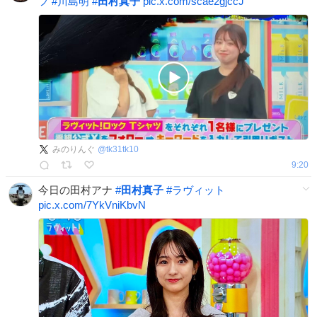
フ
#
川島明
#
田村真子
pic.x.com/scae2gjccJ
みのりんぐ
@
tk31tk10
9:20
今日の田村アナ
#
田村真子
#
ラヴィット
pic.x.com/7YkVniKbvN