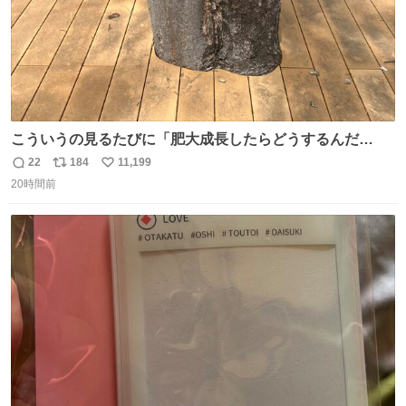
こういうの見るたびに「肥大成長したらどうするんだ
ろ…」って心配になっちゃう．
22
184
11,199
返
リ
い
20時間前
信
ポ
い
数
ス
ね
ト
数
数