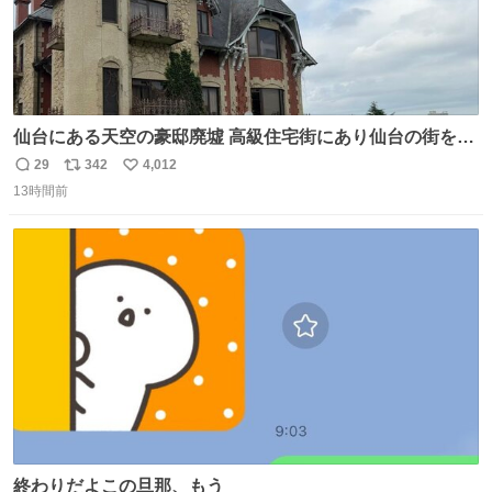
仙台にある天空の豪邸廃墟 高級住宅街にあり仙台の街を一
望できたのだろう それにしても美しい家や
29
342
4,012
返
リ
い
13時間前
信
ポ
い
数
ス
ね
ト
数
数
終わりだよこの旦那、もう