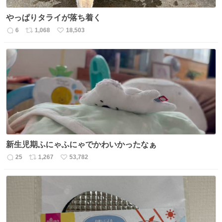
やっぱりタライが落ち着く
6
1,068
18,503
返
リ
い
信
ポ
い
数
ス
ね
ト
数
数
新生児期ふにゃふにゃでかわいかったなぁ
25
1,267
53,782
返
リ
い
信
ポ
い
数
ス
ね
ト
数
数