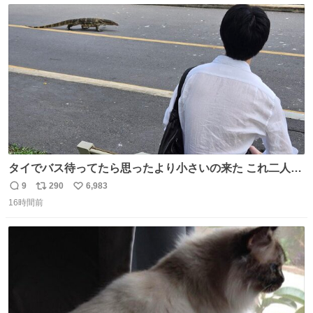
ト
数
数
タイでバス待ってたら思ったより小さいの来た これ二人行
けるか？
9
290
6,983
返
リ
い
16時間前
信
ポ
い
数
ス
ね
ト
数
数