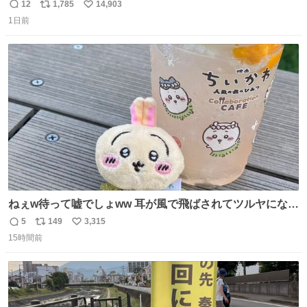
れでね、ライチュウにしたら普通のライチュウと変わらな
12
1,785
14,903
返
リ
い
いサイズになるよなって思ったんですよ。これは名案だな
1日前
信
ポ
い
と。 そしたらね、なっちゃったんですよ。 バンギラスくら
数
ス
ね
いでかいライチュウに。
ト
数
数
ねぇw待って嘘でしょww 耳が風で飛ばされてツルヤになっ
ちゃった🤭🌬️
5
149
3,315
返
リ
い
15時間前
信
ポ
い
数
ス
ね
ト
数
数