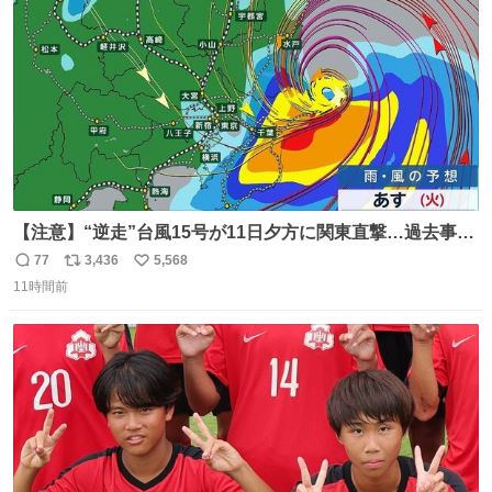
数
【注意】“逆走”台風15号が11日夕方に関東直撃…過去事例
が少なく予想外の被害も懸念
77
3,436
5,568
返
リ
い
news.livedoor.com/lite/article_d… 台風15号はかなり珍し
11時間前
信
ポ
い
いタイプで、東海上から西に進む“逆走型”。東海上から西
数
ス
ね
に進んで上陸した台風は過去にも3例しかない。もしも、
ト
数
数
茨城県か福島県に上陸すれば初のケースとなる。