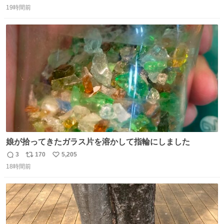
返
リ
い
19時間前
信
ポ
い
数
ス
ね
ト
数
数
娘が拾ってきたガラス片を溶かして指輪にしました
3
170
5,205
返
リ
い
18時間前
信
ポ
い
数
ス
ね
ト
数
数