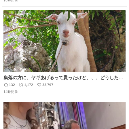
16時間前
信
ポ
い
しまった😓
数
ス
ね
ト
数
数
集落の方に、ヤギあげるって貰ったけど、、、どうしたら
ええんかわからん。 とりあえず軒先に繋いでるけど人慣れ
132
1,172
33,797
返
リ
い
してないから、スマホの通知音でビクッてなってはる。
14時間前
信
ポ
い
数
ス
ね
ト
数
数