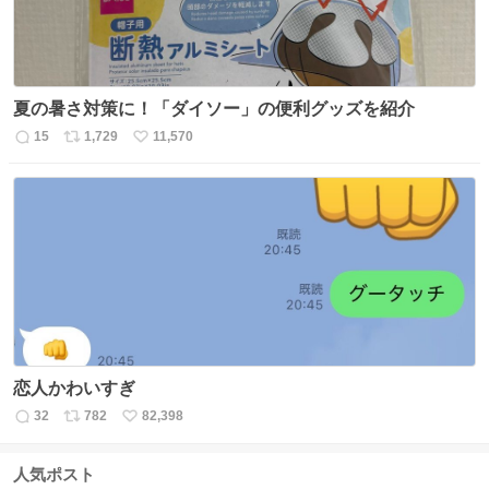
夏の暑さ対策に！「ダイソー」の便利グッズを紹介
15
1,729
11,570
返
リ
い
信
ポ
い
数
ス
ね
ト
数
数
恋人かわいすぎ
32
782
82,398
返
リ
い
信
ポ
い
数
ス
ね
人気ポスト