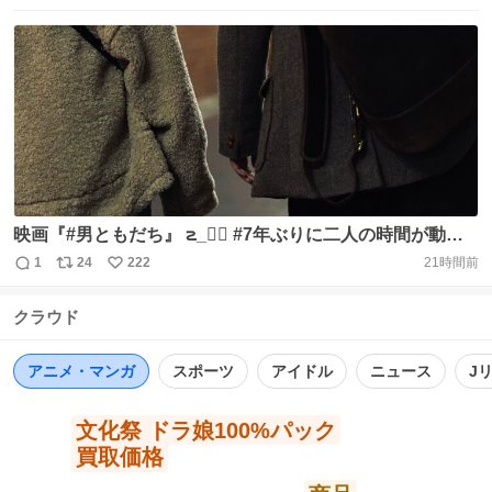
きますので、何度でも番組をお楽しみください🎶 配信サイ
信
ポ
い
トはプロフィール欄のURLをチェックしてくださいね！ #
数
ス
ね
山岸理子 #浅倉樹々 #ハロプス #松岡茉優 #ポッドキャスト
ト
数
数
https://t.co/pWLx69qQrS
映画『#男ともだち』 ౽_✍🏻 #7年ぶりに二人の時間が動き
出す ⠀ 甘く、苦く、せつない“3つの夜”― 第一夜 京都 ⠀ #
1
24
222
21時間前
返
リ
い
映画男ともだち 原作 #千早茜 監督 #三島有紀子 #松岡茉優
信
ポ
い
#成田凌 #井上祐貴 #中島歩 #咲妃みゆ #三浦貴大
クラウド
数
ス
ね
#chilldspot 「lost child」 🎬𝟣𝟣.𝟨.𝖥𝖱𝖨
ト
数
数
https://t.co/fYeLkOAGzj
アニメ・マンガ
スポーツ
アイドル
ニュース
J
文化祭 ドラ娘100%パック
買取価格