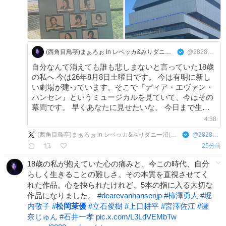
(西角目鳥亭)まぁろぉ in レベッカ&みりダニー沼(次回:8/7帝コン初日、8/8DEH)
@2828marlowe
自分なんて消えても誰も悲しまないと言っていた18歳
の私へ 今は26年8月8日土曜日です。 今は有明に新し
い劇場が建っています。そこで『ディア・エヴァン・
ハンセン』というミュージカルを見ていて、今はその
幕間です。 早くあなたに見せたいな。 今日まで生き
ててくれてありがとう。 #dearevanhansenjp
4:38
(西角目鳥亭)まぁろぉ in レベッカ&みりダニー沼(次回:8/7帝コン初日、8/8DEH)
@
2828marlowe
25分前
18歳の私が抱えていた心の痛みと、今この時代、自分
らしく生きることの難しさ。その本質を直視させてく
れた作品。心を抉られたけれど、5本の指に入る大切な
作品になりました。
#
dearevanhansenjp
#
柿澤勇人
#
堀
内敬子
#
松岡茉優
#
立石俊樹
#
上口耕平
#
宮澤佐江
#
瀬
奈じゅん
#
石井一孝
pic.x.com/L3LdVEMbTw