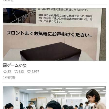
信
ポ
い
数
ス
ね
ト
数
数
罰ゲームかな
23
812
5,057
返
リ
い
19時間前
信
ポ
い
数
ス
ね
ト
数
数