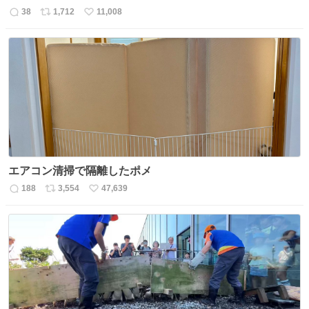
38
1,712
11,008
返
リ
い
信
ポ
い
数
ス
ね
ト
数
数
エアコン清掃で隔離したポメ
188
3,554
47,639
返
リ
い
信
ポ
い
数
ス
ね
ト
数
数