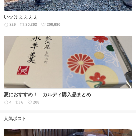
いッけぇぇぇぇ
829
30,363
200,680
返
リ
い
信
ポ
い
数
ス
ね
ト
数
数
夏におすすめ！ カルディ購入品まとめ
4
6
208
返
リ
い
信
ポ
い
数
ス
ね
人気ポスト
ト
数
数