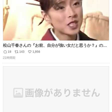
松山千春さんの『お前、自分が強い女だと思うか？』の一
言で… 中森明菜さんが思わず本音をこぼす瞬間😭
19
143
1,956
返
リ
い
21時間前
信
ポ
い
数
ス
ね
ト
数
数