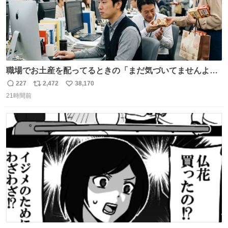
職場でお土産を配ってるときの「まだ気づいてませんよ」
的な演技が毎回シンドい。
227
2,472
38,170
返
リ
い
21時間前
信
ポ
い
数
ス
ね
ト
数
数