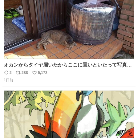
オカンからタイヤ届いたからここに置いといたって写真送
られてきたけど明らかに猫が邪魔くさそうな顔してて草
2
288
5,172
返
リ
い
1日前
信
ポ
い
数
ス
ね
ト
数
数