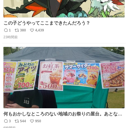
この子どうやってここまできたんだろう？
1
380
4,439
返
リ
い
23時間前
信
ポ
い
数
ス
ね
ト
数
数
何もおかしなところのない地域のお祭りの屋台。あとなん
か割と聞き馴染みのあるBGMが流れてます #関広見まつり
3
544
950
返
リ
い
#関広見まつり2026
6時間前