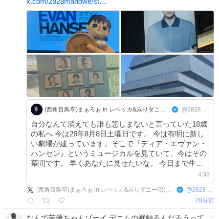
x.com/2828marlowe/st…
(西角目鳥亭)まぁろぉ in レベッカ&みりダニー沼(次回:8/7帝コン初日、8/8DEH)
@2828marlowe
自分なんて消えても誰も悲しまないと言っていた18歳
の私へ 今は26年8月8日土曜日です。 今は有明に新し
い劇場が建っています。そこで『ディア・エヴァン・
ハンセン』というミュージカルを見ていて、今はその
幕間です。 早くあなたに見せたいな。 今日まで生き
ててくれてありがとう。 #dearevanhansenjp
4:38
(西角目鳥亭)まぁろぉ in レベッカ&みりダニー沼(次回:8/7帝コン初日、8/8DEH)
@
2828marlowe
28分前
なんで茉優ちゃんゾーイ デニムの裾触るんだろうって