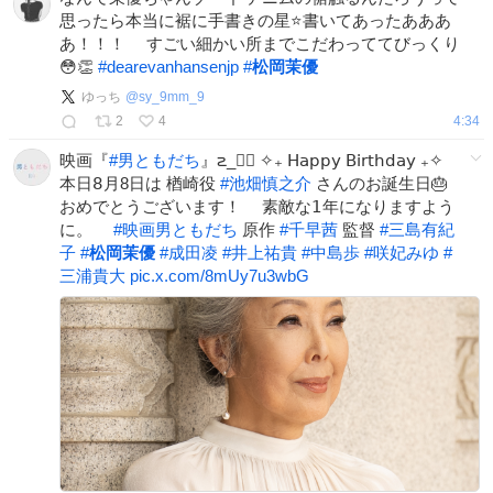
思ったら本当に裾に手書きの星⭐️書いてあったあああ
あ！！！ すごい細かい所までこだわっててびっくり
😳👏
#
dearevanhansenjp
#
松岡茉優
ゆっち
@
sy_9mm_9
2
4
4:34
映画『
#
男ともだち
』౽_✍🏻 ✧₊ 𝖧𝖺𝗉𝗉𝗒 𝖡𝗂𝗋𝗍𝗁𝖽𝖺𝗒 ₊✧ ⠀
本日𝟪月8日は 楢崎役
#
池畑慎之介
さんのお誕生日🎂
おめでとうございます！ ⠀ 素敵な𝟣年になりますよう
に。 ⠀
#
映画男ともだち
原作
#
千早茜
監督
#
三島有紀
子
#
松岡茉優
#
成田凌
#
井上祐貴
#
中島歩
#
咲妃みゆ
#
三浦貴大
pic.x.com/8mUy7u3wbG