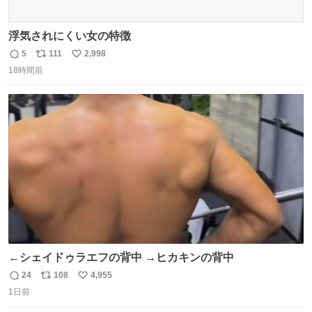
浮気されにくい女の特徴
5
111
2,998
返
リ
い
18時間前
信
ポ
い
数
ス
ね
ト
数
数
←シェイドゥラエフの背中 →ヒカキンの背中
24
108
4,955
返
リ
い
1日前
信
ポ
い
数
ス
ね