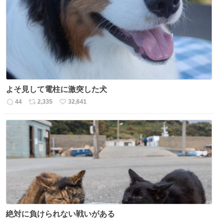
よそ見して電柱に激突した犬
44
2,335
32,641
返
リ
い
信
ポ
い
数
ス
ね
ト
数
数
絶対に負けられない戦いがある