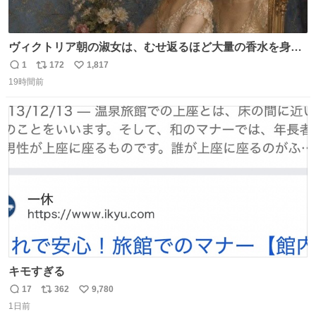
ヴィクトリア朝の淑女は、むせ返るほど大量の香水を身に
つけるものではないとされていた。それでも香水は、髪や
1
172
1,817
返
リ
い
肌の手入れと同じくらい、ヴィクトリア朝の女性達の美容
19時間前
信
ポ
い
習慣に欠かせないものだった。 当時の香水は、現在私たち
数
ス
ね
が知る香水よりも単純な組成で、その大部分は薔薇、菫、
ト
数
数
ベルガモット、
キモすぎる
17
362
9,780
返
リ
い
1日前
信
ポ
い