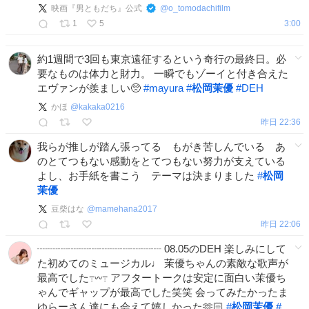
映画『男ともだち』公式
@
o_tomodachifilm
1
5
3:00
約1週間で3回も東京遠征するという奇行の最終日。必
要なものは体力と財力。 一瞬でもゾーイと付き合えた
エヴァンが羨ましい🥺
#
mayura
#
松岡茉優
#
DEH
かほ
@
kakaka0216
昨日 22:36
我らが推しが踏ん張ってる もがき苦しんでいる あ
のとてつもない感動をとてつもない努力が支えている
よし、お手紙を書こう テーマは決まりました
#
松岡
茉優
豆柴はな
@
mamehana2017
昨日 22:06
┈┈┈┈┈┈┈┈┈┈┈┈ 08.05のDEH 楽しみにして
た初めてのミュージカル♩ 茉優ちゃんの素敵な歌声が
最高でした߹𖥦߹ アフタートークは安定に面白い茉優ち
ゃんでギャップが最高でした笑笑 会ってみたかったま
ゆらーさん達にも会えて嬉しかった🫶🏻︎
#
松岡茉優
#