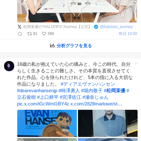
松岡茉優の“HALOOPS”Journey【公式】
@
haloops_journey
81
390
昨日 10:00
分析グラフを見る
18歳の私が抱えていた心の痛みと、今この時代、自分
らしく生きることの難しさ。その本質を直視させてく
れた作品。心を抉られたけれど、5本の指に入る大切な
作品になりました。
#
ディアエヴァンハンセン
#
dearevanhansenjp
#
柿澤勇人
#
堀内敬子
#
松岡茉優
#
立石俊樹
#
上口耕平
#
宮澤佐江
#
瀬奈じゅん
pic.x.com/iGcWmGBY4z
x.com/2828marlowe/st…