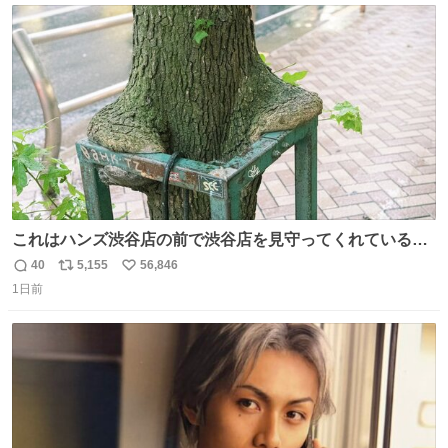
ト
数
数
これはハンズ渋谷店の前で渋谷店を見守ってくれている
「くつろ木」。
40
5,155
56,846
返
リ
い
1日前
信
ポ
い
数
ス
ね
ト
数
数