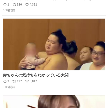
ぎ奪い去ったプリンの写真です。
1
326
4,321
返
リ
い
16時間前
信
ポ
い
数
ス
ね
ト
数
数
赤ちゃんの気持ちをわかっている大関
3
197
5,017
返
リ
い
17時間前
信
ポ
い
数
ス
ね
ト
数
数