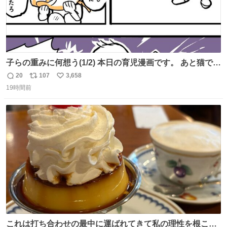
子らの重みに何想う(1/2) 本日の育児漫画です。 あと猫で
す。
20
107
3,658
返
リ
い
19時間前
信
ポ
い
数
ス
ね
ト
数
数
これは打ち合わせの最中に運ばれてきて私の理性を根こそ