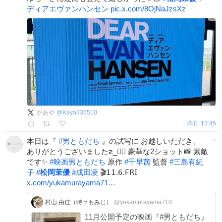
ディアエヴァンハンセン
pic.x.com/8OjNaJzsXz
かあや
@
Kaya335510
昨日 13:45
本日は『
#
男ともだち
』の試写に お越しいただき、
ありがとうございました౽_✍🏻 豪華な2ショット📸 素敵
です✨
#
映画男ともだち
原作
#
千早茜
監督
#
三島有紀
子
#
松岡茉優
#
成田凌
🎬𝟣𝟣.𝟨.𝖥𝖱𝖨
x.com/yukamurayama71…
村山 由佳（時々もみじ）
@yukamurayama710
11月公開予定の映画『#男ともだち』