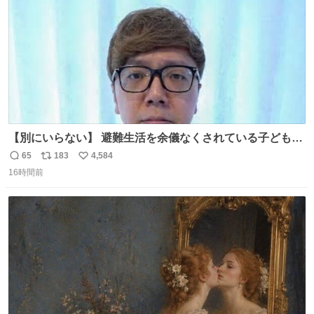
【別にいらない】 避難生活を余儀なくされている子どもた
ちのためにヒカキンボックス1000個を寄付させていただき
65
183
4,584
返
リ
い
ました
16時間前
信
ポ
い
数
ス
ね
ト
数
数