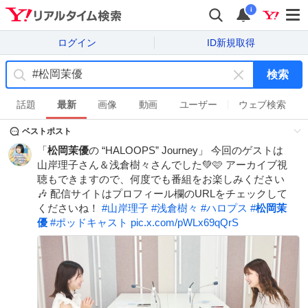
i
ログイン
ID新規取得
検索
キ
ー
話題
最新
画像
動画
ユーザー
ウェブ検索
ワ
ベストポスト
ー
ド
「
松岡茉優
の “HALOOPS” Journey」 今回のゲストは
を
山岸理子さん＆浅倉樹々さんでした💚🩷 アーカイブ視
消
聴もできますので、何度でも番組をお楽しみください
す
🎶 配信サイトはプロフィール欄のURLをチェックして
くださいね！
#
山岸理子
#
浅倉樹々
#
ハロプス
#
松岡茉
優
#
ポッドキャスト
pic.x.com/pWLx69qQrS