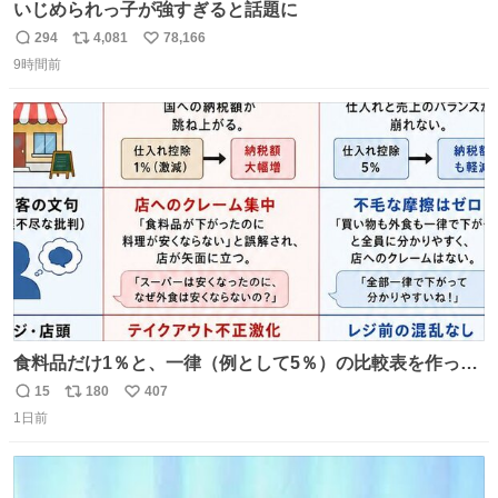
いじめられっ子が強すぎると話題に
294
4,081
78,166
返
リ
い
9時間前
信
ポ
い
数
ス
ね
ト
数
数
食料品だけ1％と、一律（例として5％）の比較表を作って
みました。 参考になるかと思います。
15
180
407
返
リ
い
1日前
信
ポ
い
数
ス
ね
ト
数
数