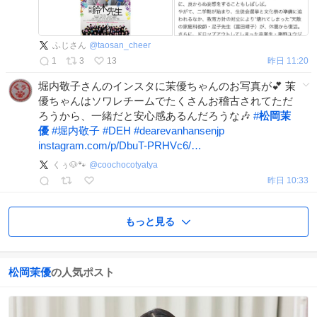
ふじさん
@
taosan_cheer
1
3
13
昨日 11:20
堀内敬子さんのインスタに茉優ちゃんのお写真が💕 茉
優ちゃんはソワレチームでたくさんお稽古されてただ
ろうから、一緒だと安心感あるんだろうな🎶
#
松岡茉
優
#
堀内敬子
#
DEH
#
dearevanhansenjp
instagram.com/p/DbuT-PRHVc6/…
くぅ🐶🐾
@
coochocotyatya
昨日 10:33
もっと見る
松岡茉優
の人気ポスト