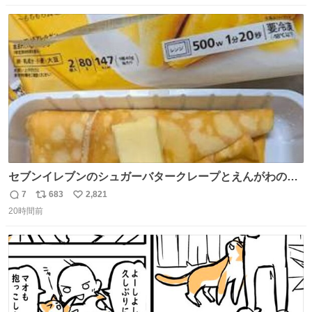
数
ス
ね
ト
数
数
セブンイレブンのシュガーバタークレープとえんがわの寿
司を探している人へ！ シュガーバタークレープは目黒、品
7
683
2,821
返
リ
い
川、蒲田、渋谷、川崎、横浜、鶴見、九州の一部エリア限
20時間前
信
ポ
い
定商品で8月5日に発注が終了したため店舗に置いてあると
数
ス
ね
ころ少ないですが見つけたら即買いです🤩❣️
ト
数
数