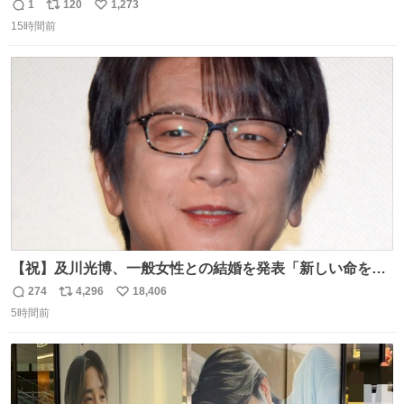
1
120
1,273
返
リ
い
15時間前
信
ポ
い
数
ス
ね
ト
数
数
【祝】及川光博、一般女性との結婚を発表「新しい命を授
かっております」 news.livedoor.com/lite/article_d…
274
4,296
18,406
返
リ
い
「私、及川光博はこの度、交際しておりました方と入籍い
5時間前
信
ポ
い
たしました。また、新しい命を授かっております」「今後
数
ス
ね
も変わらず俳優として、ミッチーとして、努力し精進して
ト
数
数
参ります」とつづった。