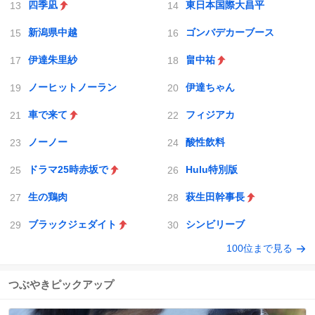
四季凪
東日本国際大昌平
新潟県中越
ゴンバデカーブース
伊達朱里紗
畠中祐
ノーヒットノーラン
伊達ちゃん
車で来て
フィジアカ
ノーノー
酸性飲料
ドラマ25時赤坂で
Hulu特別版
生の鶏肉
萩生田幹事長
ブラックジェダイト
シンビリーブ
100位まで見る
つぶやきピックアップ