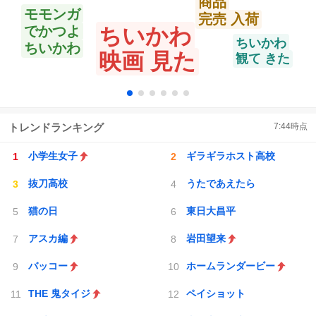
商品
モモンガ
完売 入荷
でかつよ
ちいかわ
ちいかわ
ちいかわ
映画 見た
観て きた
トレンドランキング
7:44
時点
小学生女子
ギラギラホスト高校
抜刀高校
うたであえたら
猫の日
東日大昌平
アスカ編
岩田望来
バッコー
ホームランダービー
THE 鬼タイジ
ペイショット