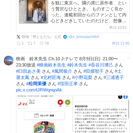
を観に東京へ。隣の席に原作者、とい
う贅沢なひととき。 ものすごく良か
った。連載初回からのファンとして内
心どきどきしていたのだけど、想像を
超えて、良かった。演出も役者さん達
昨日 10:51
も素晴らしかった。 そのあとはチハ
映画『男ともだち』公式
@
o_tomodachifilm
ヤとランチ＆お買物デート！ 幸せな
1
7
76
昨日 11:46
夏の一日。
映画 鈴木先生 Ch.10 J:テレで 8月9日(日) 21:00〜
23:30放送
#
映画鈴木先生
#
鈴木先生
#
長谷川博己
さん
#
臼田あさ美
さん
#
風間俊介
さん
#
田畑智子
さん
#
土
屋太鳳
さん
#
北村匠海
さん
#
小野花梨
さん
#
三浦透子
さん
#
松岡茉優
さん
#
窪田正孝
さん
pic.x.com/tJRWqnqoAk