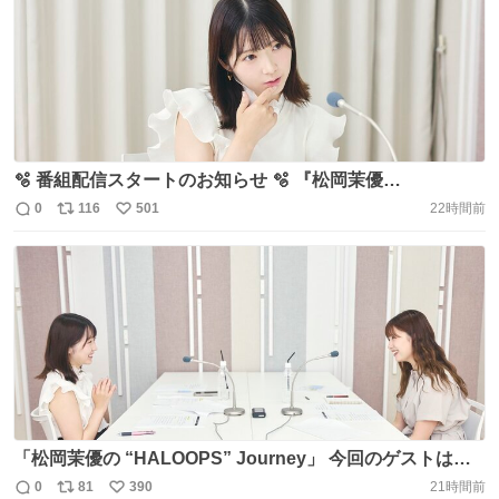
🫧 番組配信スタートのお知らせ 🫧 『松岡茉優
の“HALOOPS” Journey』 本日18:00から配信がスタート
0
116
501
22時間前
返
リ
い
しました🌷 ゲストは山岸理子さん＆浅倉樹々さん💚🩷 つば
信
ポ
い
きファクトリー初期メンバーならではの視点で過去から現
数
ス
ね
在までトーク✨ 松岡さんからメッセージもありますよ～！
ト
数
数
https://t.co/F5cEH9O72T
「松岡茉優の “HALOOPS” Journey」 今回のゲストは山
岸理子さん＆浅倉樹々さんでした💚🩷 アーカイブ視聴もで
0
81
390
21時間前
返
リ
い