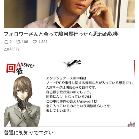
フォロワーさんと会って駿河屋行ったら思わぬ収穫
2
108
1,381
返
リ
い
23時間前
信
ポ
い
数
ス
ね
ト
数
数
普通に初知りでエグい