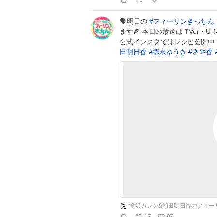
🗣️明日の
#
フィーリンきっちん
ます🍕 本日の放送は TVer・
公式インスタではレシピ公開中
田明日香
#
徳永ゆうき
#
さや香
滝沢カレン&和田明日香のフィー
17
97