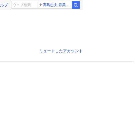
ルプ
高島忠夫 寿美花代さん死去
ミュートしたアカウント