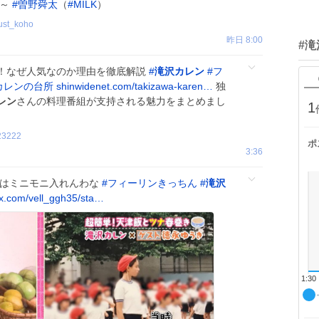
分～
#
曽野舜太
（
#
MILK
）
ust_koho
昨日 8:00
#
！なぜ人気なのか理由を徹底解説
#
滝沢カレン
#
フ
カレンの台所
shinwidenet.com/takizawa-karen…
独
レン
さんの料理番組が支持される魅力をまとめまし
1
23222
ポ
3:36
れはミニモニ入れんわな
#
フィーリンきっちん
#
滝沢
x.com/vell_ggh35/sta…
1:30