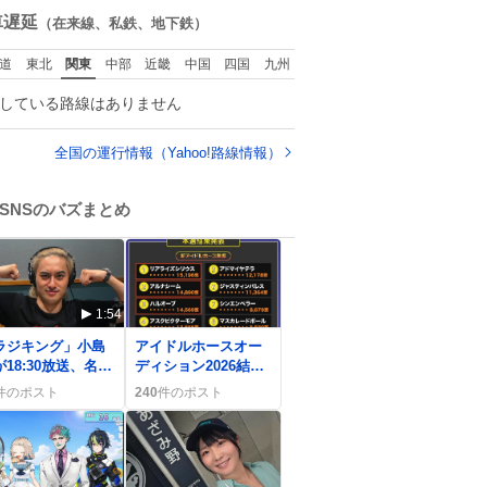
くれました。 あとで
数
車遅延
（在来線、私鉄、地下鉄）
ソフトクリーム買っ
てやろうと思いまし
道
東北
関東
中部
近畿
中国
四国
九州
た。
している路線はありません
全国の運行情報（Yahoo!路線情報）
SNSのバズまとめ
1:54
0
ラジキング」小島
アイドルホースオー
が18:30放送、名言
ディション2026結果
タトゥー・八神瑛
発表、はるお・シリ
件のポスト
240
件のポスト
談義で盛り上がり
ウスらがぬいぐるみ
化で歓喜