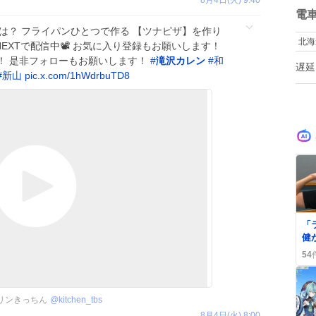
数
電
は？ フライパンひとつで作る 【ツナピザ】を作り
北海
U-NEXTで配信中📽️ お気に入り登録もお願いします！
！ 是非フォローもお願いします！
#
滝沢カレン
#
和
遅延
#
新山
pic.x.com/1hWdrbuTD8
「
健
と
54
子
リンきっちん
@
kitchen_tbs
8月4日(火) 8:00