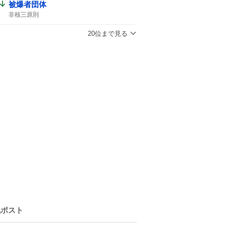
被爆者団体
非核三原則
20位まで見る
気ポスト