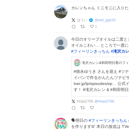
カレンちゃん ミニモニに入り
ぼうい
@
vell_ggh35
1
今日のオリーブオイルは二度と
オイルこわい… ところで一度に
#
フィーリンきっちん
#
滝沢カ
滝沢カレン&和田明日香のフ
#徳永ゆうき さんを迎え #ツナ缶 を使ってフィーリング料理🥫 本日は
イパンで作るかんたんツナピザ】を作りました🍕 
tver.jp/lp/episodes/ep… 公式インスタでレシピ公開中 フォローお願いしま
す！ #滝沢カレン & #和田
Hnpij2766
@
Hnpij2766
🗣️明日の
#
フィーリンきっちん
を作ります🥢 本日の放送は TV