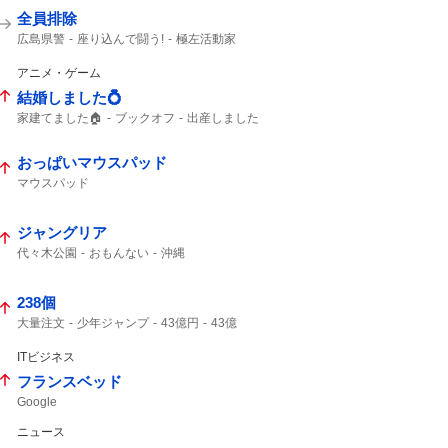
全員排除
広島県警
座り込んで闘う!
極左活動家
平和記念公園
英断に敬意
座り込んで
アニメ・ゲーム
結婚しました💍
家建てました🏠
ブックオフ
出産しました
結婚しました
ガンプラ
おっぱいマウスパッド
マウスパッド
ジャングリア
代々木公園
おもんない
沖縄
238個
大量注文
少年ジャンプ
43億円
43億
キャンセル
ジャンプ
43%
ジャンプ+
ITビジネス
フランスベッド
Google
ニュース