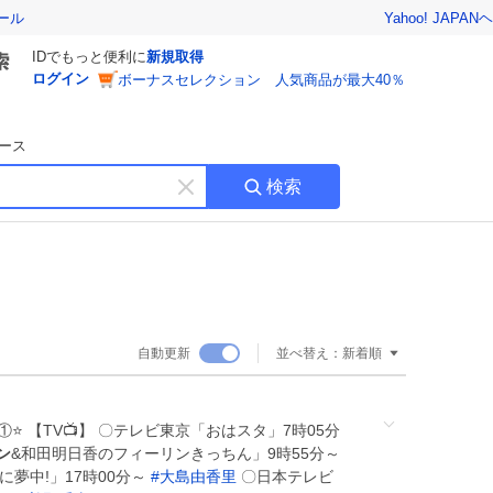
Yahoo! JAPAN
ヘ
ール
IDでもっと便利に
新規取得
ログイン
ボーナスセレクション 人気商品が最大40％
ース
検索
キ
ー
ワ
ー
ド
を
消
自動更新
並べ替え：
新着順
す
①⭐️ 【TV📺】 〇テレビ東京「おはスタ」7時05分
ン
&和田明日香のフィーリンきっちん」9時55分～
時に夢中!」17時00分～
#
大島由香里
〇日本テレビ