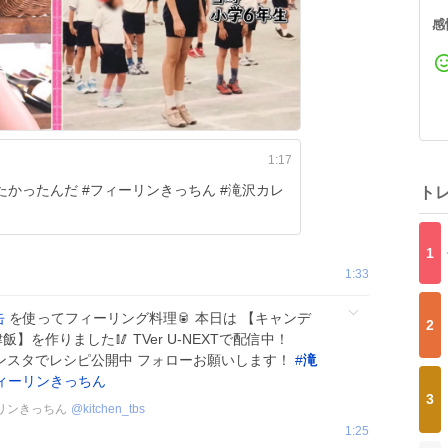
感
1:17
たかったんだ #フィーリンきっちん #滝沢カレ
ト
1
1:33
缶
を使ってフィーリング料理🥫 本日は 【キャンデ
2
】を作りました🥢 TVer U-NEXTで配信中！
ンスタでレシピ公開中 フォローお願いします！
#
滝
ィーリンきっちん
3
リンきっちん
@
kitchen_tbs
1:25