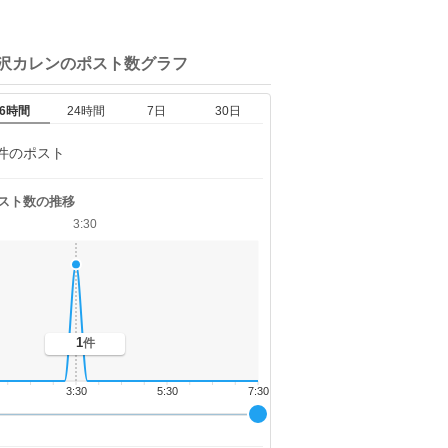
滝沢カレンの
ポスト数グラフ
6時間
24時間
7日
30日
件のポスト
スト数の推移
3:30
1
件
3:30
5:30
7:30