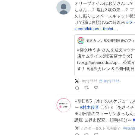
オリーブオイルはお父さん…？ 
ちゃん…？ 塩は3歳の弟…？ マ
久し振りにスペースキャット状
けて孫はお預けねの時以来
#
フ
x.com/kitchen_tbs/st…
滝沢カレン&和田明日香のフ
#徳永ゆうき さんを迎え #ツナ缶 を使ってフィーリング料理🥫 本日は
店オムライス&喫茶店サラダ】を作りました✨ TVe
tver.jp/lp/episodes/ep… 公式インスタでレシピ公開中 フォローお願いしま
す！ #滝沢カレン & #和田
Hnpij2766
@
Hnpij2766
⭐️明日8/5（水）のスケジュール
～
#
村木伶音
〇NHK「あさイチ
田明日香のフィーリンきっちん」
講座 世界史探究」10時40分～
☆スターダスト 広報部☆
@
stard