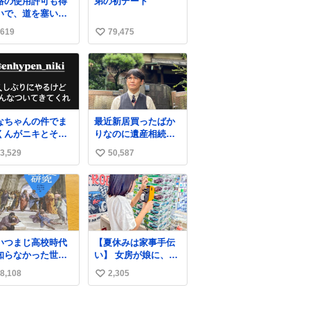
路の使用許可も得
弟の初デート
いで、道を塞いだ
ま解体作業して
619
79,475
い
。 写真を撮ろうと
たら「勝手に写真
い
るな馬鹿野郎」と
ね
倒されるなど。
数
なちゃんの件でま
最近新居買ったばか
くんがニキとその
りなのに遺産相続で
族を脅してるけど
家もらっちゃった長
3,529
50,587
い
対間違えてる。 悪
男
のは誹謗中傷した
い
達でしょ。こんな
ね
みなちゃん望んで
数
いし曲がった正義
ぎる
いつまじ高校時代
【夏休みは家事手伝
知らなかった世界
い】 女房が娘に、働
が溢れすぎてて
いたらバイト代もら
8,108
2,305
い
𝑮 𝑳𝑶𝑽𝑬＿＿
えば？と言ったら、
娘は、いらない、と
い
言って黙々と働いて
ね