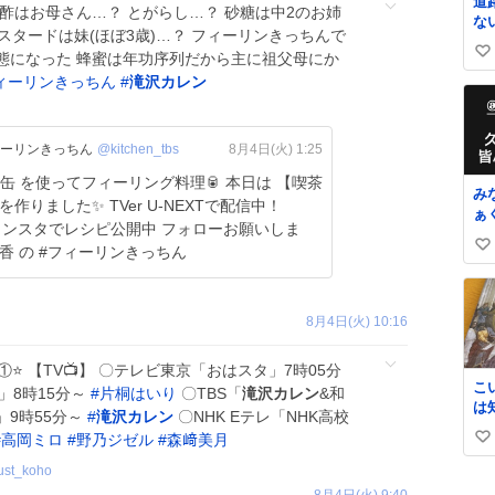
道
酢はお母さん…？ とがらし…？ 砂糖は中2のお姉
な
スタードは妹(ほぼ3歳)…？ フィーリンきっちんで
ま
態になった 蜂蜜は年功序列だから主に祖父母にか
い
る
し
ィーリンきっちん
#
滝沢カレン
い
撮
ね
罵
数
ィーリンきっちん
@kitchen_tbs
8月4日(火) 1:25
 【喫茶
み
r U-NEXTで配信中！
ぁ
家
明日香 の #フィーリンきっちん
い
絶
い
い
人
ね
の
8月4日(火) 10:16
数
な
す
①⭐️ 【TV📺】 〇テレビ東京「おはスタ」7時05分
こ
」8時15分～
#
片桐はいり
〇TBS「
滝沢カレン
&和
は
9時55分～
#
滝沢カレン
〇NHK Eテレ「NHK高校
史
#
高岡ミロ
#
野乃ジゼル
#
森﨑美月
い
𝑩
い
ust_koho
ね
8月4日(火) 9:40