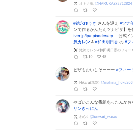
オトナ魂
@
HARUKAZ72712824
#
徳永ゆうき
さんを迎え
#
ツナ
ンで作るかんたんツナピザ】を作りま
tver.jp/lp/episodes/ep…
公式イ
沢カレン
&
#
和田明日香
の
#
フ
滝沢カレン&和田明日香のフィー
10
48
ピザもおいしそーーー
#
フィー
Hikaru(花梨)
@
mahina_hoku206
やばいこんな番組あったんかお
リンきっにん
わらϋ
@
funwari_warau