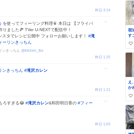
昨日 3:14
缶
を使ってフィーリング料理🥫 本日は 【フライパ
した🍕 TVer U-NEXTで配信中！
宿
す
ンスタでレシピ公開中 フォローお願いします！
#
滝
た
ィーリンきっちん
い
ー
リンきっちん
@
kitchen_tbs
たら フラソ
い
と
昨日 1:25
ね
な
数
る
リンきっちん
#
滝沢カレン
住
な
え
G
か
ラ
昨日 1:21
ン
う
い
う
名
もろすぎる😂
#
滝沢カレン
&和田明日香の
#
フィー
い
か
詰
ね
数
昨日 1:03