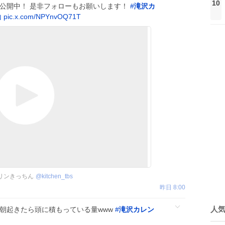
10
ピ公開中！ 是非フォローもお願いします！
#
滝沢カ
山
pic.x.com/NPYnvOQ71T
リンきっちん
@
kitchen_tbs
昨日 8:00
人
 朝起きたら頭に積もっている量www
#
滝沢カレン