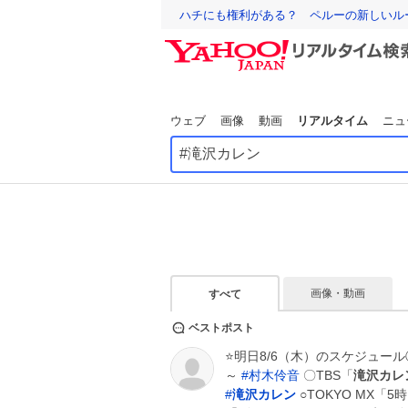
ハチにも権利がある？ ペルーの新しいル
ウェブ
画像
動画
リアルタイム
ニュ
画像・動画
すべて
ベストポスト
⭐️明日8/6（木）のスケジュール
～
#
村木伶音
〇TBS「
滝沢カレ
#
滝沢カレン
○TOKYO MX「5