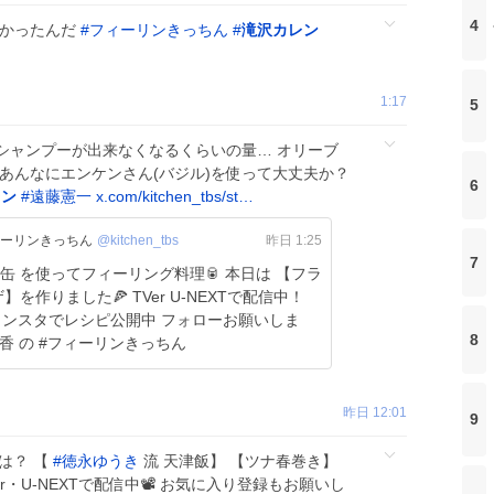
4
たかったんだ
#
フィーリンきっちん
#
滝沢カレン
1:17
5
シャンプーが出来なくなるくらいの量… オリーブ
あんなにエンケンさん(バジル)を使って大丈夫か？
6
レン
#
遠藤憲一
x.com/kitchen_tbs/st…
ィーリンきっちん
@kitchen_tbs
昨日 1:25
7
 【フラ
TVer U-NEXTで配信中！
8
明日香 の #フィーリンきっちん
昨日 12:01
9
は？ 【
#
徳永ゆうき
流 天津飯】 【ツナ春巻き】
er・U-NEXTで配信中📽️ お気に入り登録もお願いし