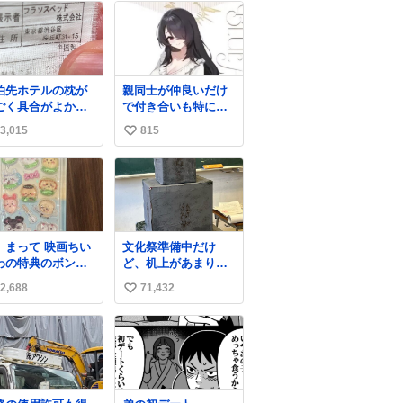
泊先ホテルの枕が
親同士が仲良いだけ
ごく具合がよかっ
で付き合いも特に無
のでどこのメーカ
かったお隣の家に自
3,015
815
い
だろうとタグを見
分とこの親が外せな
スベッド
い用事があるからと
い
いう聞いたことの
半ば強制的に預けら
ね
い会社で困って
れて空き部屋が無い
数
。該当の渋谷区の
からたまに見かける
所にもそんな会社
けどロクに会話した
いっぽいし。
ことも無い一人娘と
、まって 映画ちい
文化祭準備中だけ
oogleで尋ねてもフ
同じ部屋で寝るよう
わの特典のボンボ
ど、机上があまりに
ンスベッドってい
に言われ恐る恐る部
ドロップシール も
いじめっぽすぎる
パチモンみたいな
屋の扉を開けた先に
2,688
71,432
い
メルカリにでてる
前の会社のことし
この光景が待ってた
やん #ちいかわ
い
教えてくれないし
時の少年の反応を答
んでる
えよ
ね
数