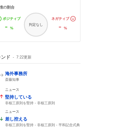
情の割合
ポジティブ
ネガティブ
-
-
判定なし
%
%
レンド
7:22
更新
海外事務所
斎藤知事
ニュース
堅持している
非核三原則を堅持
非核三原則
核兵器のない世界
事実関係
ニュース
差し控える
非核三原則を堅持
非核三原則
平和記念式典
広島平和記念式典