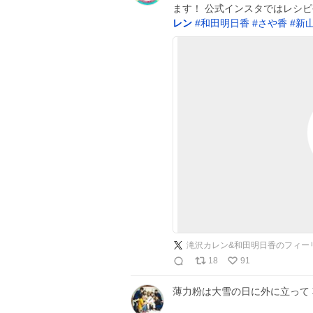
ます！ 公式インスタではレシ
レン
#
和田明日香
#
さや香
#
新
滝沢カレン&和田明日香のフィー
18
91
薄力粉は大雪の日に外に立って