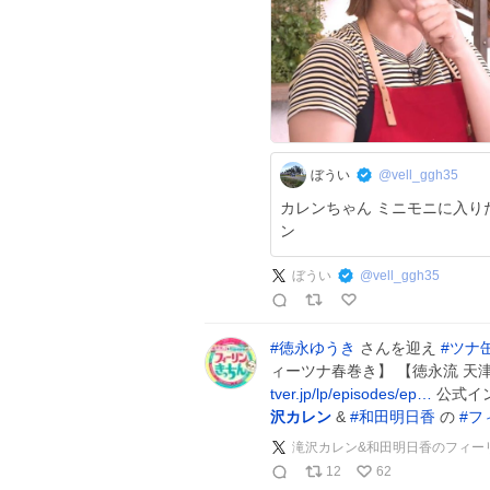
ぼうい
@vell_ggh35
カレンちゃん ミニモニに入り
ン
ぼうい
@
vell_ggh35
#
徳永ゆうき
さんを迎え
#
ツナ
ィーツナ春巻き】 【徳永流 天津飯
tver.jp/lp/episodes/ep…
公式イ
沢カレン
&
#
和田明日香
の
#
フ
滝沢カレン&和田明日香のフィー
12
62