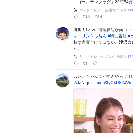
「ゴールデンタッグ」20時54
☆スターダスト 広報部☆
@
stard
2
4
滝沢カレン
の料理番組が面白い
ィーリンきっちん
#
料理番組
#
特な言葉だけではない、
滝沢カ
た。
Shinのトレンドブログ
@
Shin17
カレンちゃんでかすぎやろ こ
カレン
pic.x.com/3yG5D8XJVb