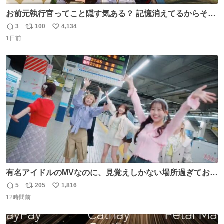
お前元執行官ってこと隠す気ある？ 記憶消えてるからそん
な考えに至らないだろうけどさ…
3
100
4,134
返
リ
い
1日前
信
ポ
い
数
ス
ね
ト
数
数
有名アイドルのMVなのに、見覚えしかない場所過ぎておも
ろいな
5
205
1,816
返
リ
い
12時間前
信
ポ
い
数
ス
ね
ト
数