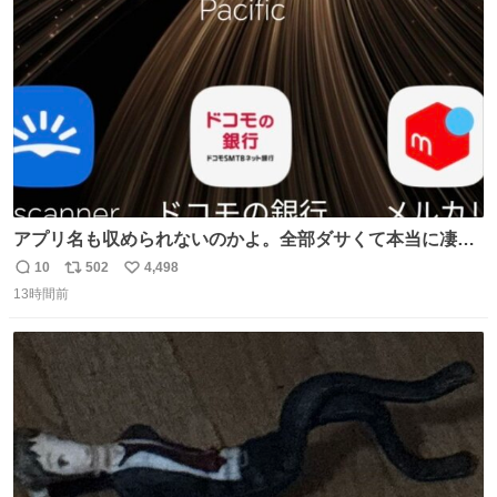
数
アプリ名も収められないのかよ。全部ダサくて本当に凄
い。 https://t.co/LemyLGyVkR
10
502
4,498
返
リ
い
13時間前
信
ポ
い
数
ス
ね
ト
数
数