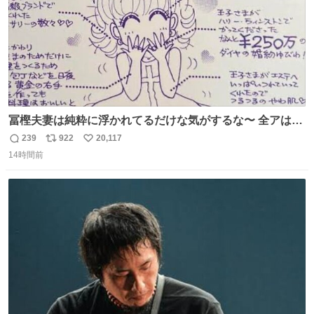
冨樫夫妻は純粋に浮かれてるだけな気がするな〜 全アはこ
こに自分の市場価値的なものを上乗せするので、 すっぴん
239
922
20,117
返
リ
い
＆寝起きのボサボサ頭でも「今日も可愛いね」が止まらな
14時間前
信
ポ
い
い。放っておくと永遠に髪撫でてきて作業進まない()
数
ス
ね
156cm40kg、年中日焼け止めとお友達の私より綺麗な手や
ト
数
数
めてもろて とか言う