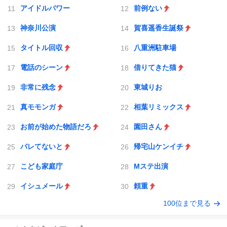
アイドルパワー
前例ない
神奈川公演
賀喜遥香生誕祭
タイトル回収
八重洲駐車場
電話のシーン
借りてきた猫
非常に残念
東城りお
真モモンガ
相葉リミックス
お前が始めた物語だろ
園田さん
バレてないと
帰宅山ケンイチ
こども家庭庁
Mステ出演
イシュメール
頼重
100位まで見る