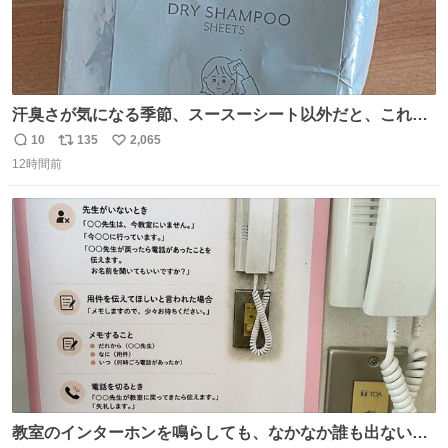
汗臭さが気になる季節、スースーシート以外だと、これが
とにかくスッキリする。2年くらい前に #生活は踊る で紹
10
135
2,065
返
リ
い
介したやつ。おじさんにもおばさんにもオススメだ。ドラ
12時間前
信
ポ
い
ストに売ってるぞ。ドライシャンプーって書いてあるけど
数
ス
ね
汗拭きシートみたいなもの。耳裏襟足首筋がんがん拭いて
ト
数
数
汗臭不安を解消。
教室のインターホンを鳴らしても、なかなか誰も出ないこ