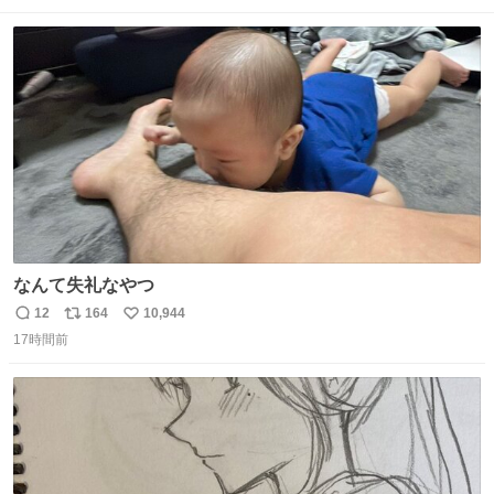
ト
数
数
なんて失礼なやつ
12
164
10,944
返
リ
い
17時間前
信
ポ
い
数
ス
ね
ト
数
数