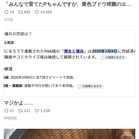
「みんなで育てたPちゃんですが、黄色ブドウ球菌のエン
テロトキシン（耐熱性毒素）が検出されたので、議論する
14
692
10,082
返
リ
い
までもなく処分が決まりました」
1日前
信
ポ
い
数
ス
ね
ト
数
数
マジかよ……
41
121
1,158
返
リ
い
9時間前
信
ポ
い
数
ス
ね
ト
数