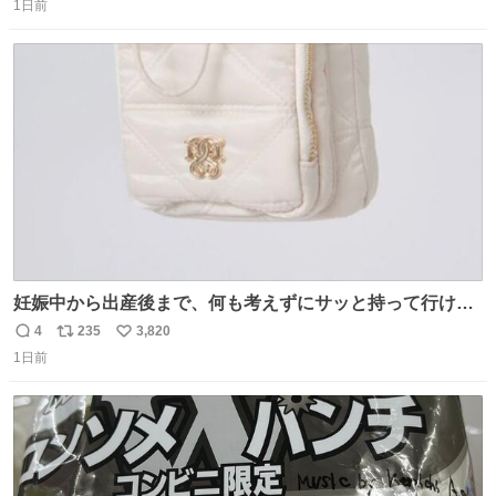
1日前
信
ポ
い
数
ス
ね
ト
数
数
妊娠中から出産後まで、何も考えずにサッと持って行ける
ようなショルダーバッグが欲しいな〜と思っていたのだけ
4
235
3,820
返
リ
い
ど snidelでめちゃくちゃピッタリなものを見つけたので買
1日前
信
ポ
い
った！✨ スマホと小物とペットボトルが入るの最高すぎる
数
ス
ね
🥹 しかもスマホ入れ独立してるしファスナーない！地味に
ト
数
数
嬉しいやつ！！！