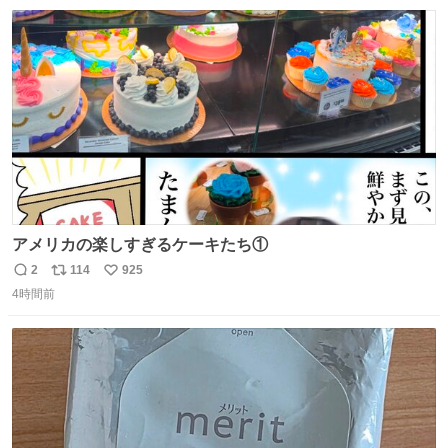
数
ス
ね
送設備に外部から不正に音声が流された可能性も含めて確
ト
数
数
認を実施」と説明した。
アメリカの楽しすぎるケーキたち①
2
114
925
返
リ
い
4時間前
信
ポ
い
数
ス
ね
ト
数
数