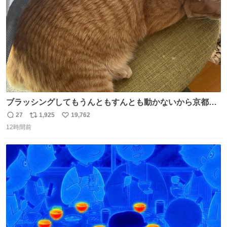
数
ブラッシングしてもうんともすんとも動かないから京都の
寺にある庭みたいになってる
27
1,925
19,762
返
リ
い
12時間前
信
ポ
い
数
ス
ね
ト
数
数