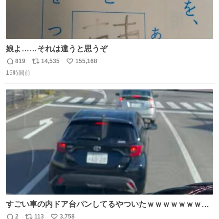
娘よ……それは違うと思うぞ
819
14,535
155,168
返
リ
い
15時間前
信
ポ
い
数
ス
ね
ト
数
数
すごい車の内ドア台パンしてるやついたｗｗｗｗｗｗｗｗ
ｗｗｗｗｗｗ
2
113
3,758