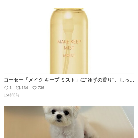
数
ス
ね
ト
数
数
コーセー「メイク キープ ミスト」に“ゆずの香り”、しっと
りツヤ肌叶う保湿タイプ - fashion-press.net/news/148945
1
134
736
返
リ
い
15時間前
信
ポ
い
数
ス
ね
ト
数
数