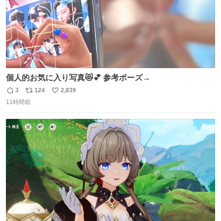
個人的お気に入り写真😻💕 参考ポーズ→
3
124
2,839
返
リ
い
11時間前
信
ポ
い
数
ス
ね
ト
数
数