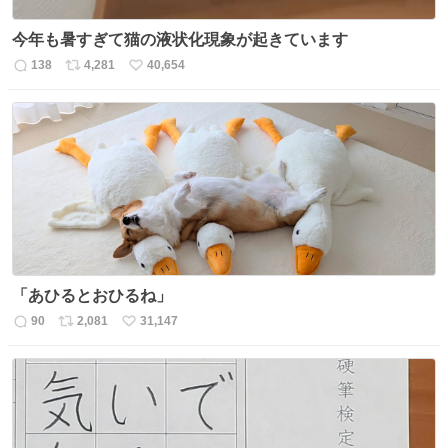
今年も暑すぎて猫の液状化現象が起きています
138
4,281
40,654
返
リ
い
信
ポ
い
数
ス
ね
ト
数
数
「あひるとおひるね」
90
2,081
31,147
返
リ
い
信
ポ
い
数
ス
ね
ト
数
数