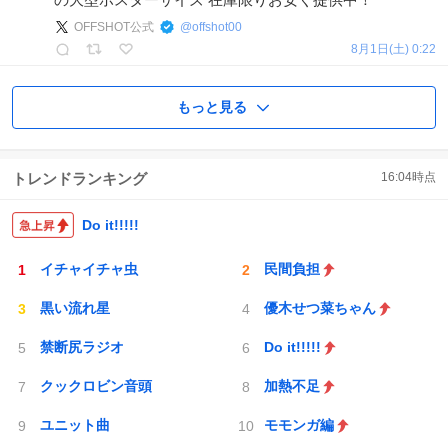
OFFSHOT公式
@
offshot00
8月1日(土) 0:22
もっと見る
トレンドランキング
16:04
時点
Do it!!!!!
イチャイチャ虫
民間負担
黒い流れ星
優木せつ菜ちゃん
禁断尻ラジオ
Do it!!!!!
クックロビン音頭
加熱不足
ユニット曲
モモンガ編