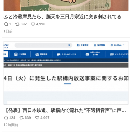
ふと冷蔵庫見たら、脳天を三日月宗近に突き刺されてるく
りまんじゅうパイセンが
1
392
4,996
返
リ
い
1日前
信
ポ
い
数
ス
ね
ト
数
数
【発表】西日本鉄道、駅構内で流れた“不適切音声”に声明
「被害届も検討」 news.livedoor.com/article/detail… 4日
124
639
4,097
返
リ
い
に西鉄福岡（天神）駅および薬院駅で発生した駅構内放送
12時間前
信
ポ
い
事案について声明を公表した。「第三者によって駅構内放