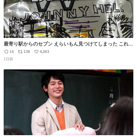
最寄り駅からのセブン えらいもん見つけてしまった これ売
ってくれへんかな… #浅井健一 #ポテチ #ロックの名盤
14
138
4,263
返
リ
い
1日前
信
ポ
い
数
ス
ね
ト
数
数