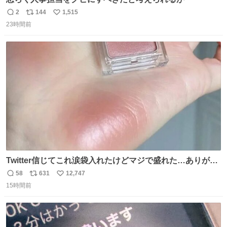
2
144
1,515
返
リ
い
23時間前
信
ポ
い
数
ス
ね
ト
数
数
Twitter信じてこれ涙袋入れたけどマジで盛れた…ありがと
う…
58
631
12,747
返
リ
い
15時間前
信
ポ
い
数
ス
ね
ト
数
数