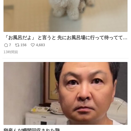
「お風呂だよ」 と言うと 先にお風呂場に行って待っててく
れる 賢いライス
7
156
4,683
返
リ
い
13時間前
信
ポ
い
数
ス
ね
ト
数
数
卵産んだ瞬間回収された鶏