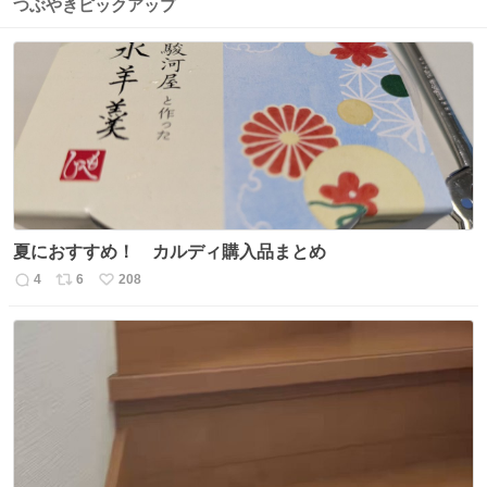
つぶやきピックアップ
夏におすすめ！ カルディ購入品まとめ
4
6
208
返
リ
い
信
ポ
い
数
ス
ね
ト
数
数