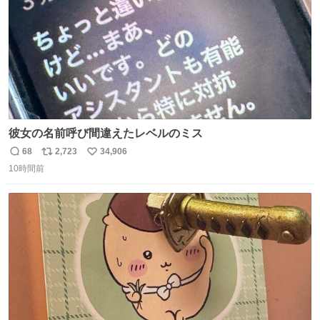
彼女の名前呼び間違えたレベルのミス
68
2,723
34,906
返
リ
い
10時間前
信
ポ
い
数
ス
ね
ト
数
数