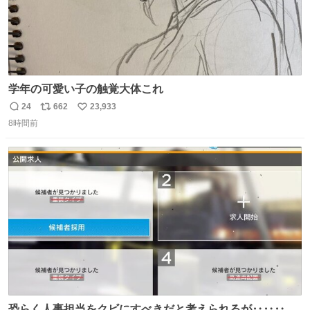
学年の可愛い子の触覚大体これ
24
662
23,933
返
リ
い
8時間前
信
ポ
い
数
ス
ね
ト
数
数
恐らく人事担当をクビにすべきだと考えられるが‥‥‥