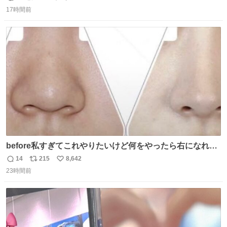
返
リ
い
17時間前
信
ポ
い
数
ス
ね
ト
数
数
before私すぎてこれやりたいけど何をやったら右になれる
の
14
215
8,642
返
リ
い
23時間前
信
ポ
い
数
ス
ね
ト
数
数