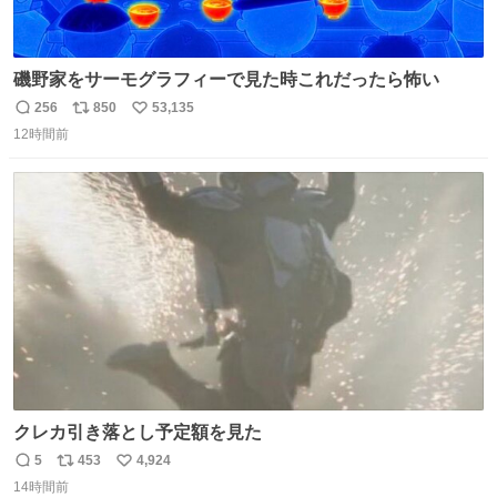
磯野家をサーモグラフィーで見た時これだったら怖い
256
850
53,135
返
リ
い
12時間前
信
ポ
い
数
ス
ね
ト
数
数
クレカ引き落とし予定額を見た
5
453
4,924
返
リ
い
14時間前
信
ポ
い