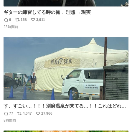
ギターの練習してる時の俺 ←理想 →現実
9
158
3,911
返
リ
い
23時間前
信
ポ
い
数
ス
ね
ト
数
数
す、すごい…！！！別府温泉が来てる…！！これはどれぐ
らい待つんだろう…
77
4,047
27,966
返
リ
い
8時間前
信
ポ
い
数
ス
ね