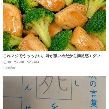
ト
数
数
これマジでうっっまい。味が濃いめだから満足感エグいし
1週間で3キロ痩せた😭
10
200
2,414
返
リ
い
13時間前
信
ポ
い
数
ス
ね
ト
数
数