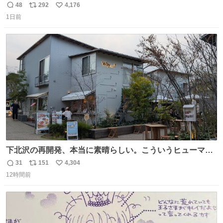
とがあります…。 もしかすると「電話の出方」に困ってい
48
292
4,176
返
リ
い
るのかもしれません。 そこで「何を話せばいいか」が見え
1日前
信
ポ
い
る手引きを用意して、安心して電話に出られるようにしま
数
ス
ね
す。 インターホンの応対も大切なコミュニケーションの学
ト
数
数
びです。
下北沢の再開発、本当に素晴らしい。こういうヒューマン
スケールの開発がいいんだよ。
31
151
4,304
返
リ
い
12時間前
信
ポ
い
数
ス
ね
ト
数
数