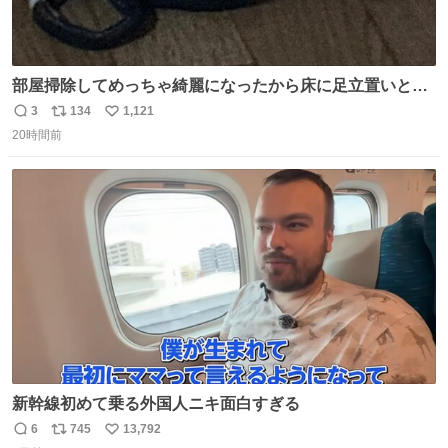
部屋掃除してめっちゃ綺麗になったから床に足立置いとい
たら家族にまだゴミ残ってるよって言われて神
3
134
1,121
返
リ
い
20時間前
信
ポ
い
数
ス
ね
ト
数
数
新幹線初めて乗る外国人ニキ面白すぎる
6
745
13,792
返
リ
い