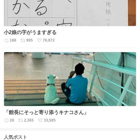
小2娘の字がうますぎる
188
995
76,972
返
リ
い
信
ポ
い
数
ス
ね
ト
数
数
「館長にそっと寄り添うキナコさん」
28
2,365
33,585
返
リ
い
信
ポ
い
数
ス
ね
人気ポスト