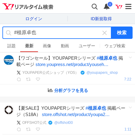
i
ログイン
ID新規取得
検索
キ
ー
話題
最新
画像
動画
ユーザー
ウェブ検索
ワ
【ワゴンセール】YOUPAPERシリーズ
#
植原卓也
掲
ー
載ページ
store.youpress.net/product/youseh…
ド
を
YOUPAPER公式ショップ（YOS）
@
youpapers_shop
消
7:22
す
分析グラフを見る
【夏SALE】YOUPAPERシリーズ
#
植原卓也
掲載ペー
ジ（S18A）
store.offshot.net/product/youpa2…
OFFSHOT公式
@
offshot00
1:11