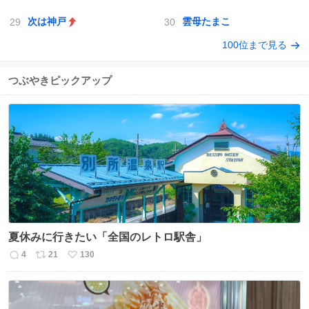
次は神戸
雲母たまこ
100位まで見る
つぶやきピックアップ
夏休みに行きたい「全国のレトロ駅舎」
4
21
130
返
リ
い
信
ポ
い
数
ス
ね
ト
数