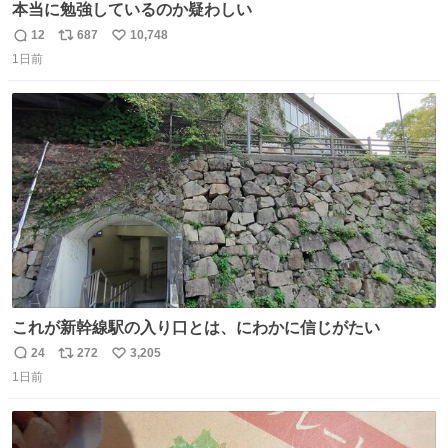
本当に勉強しているのか疑わしい
12
687
10,748
返
リ
い
1日前
信
ポ
い
数
ス
ね
ト
数
数
これが新幹線駅の入り口とは、にわかに信じがたい
24
272
3,205
返
リ
い
1日前
信
ポ
い
数
ス
ね
ト
数
数