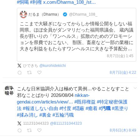
#
恫喝
#
利権
x.com/Dharma_108_/st…
だるま（Dharma）
@Dharma_108_
ここまで大騒ぎになってからしか情報公開をしない福
岡県。ほぼ全員がダンマリだった福岡県議会。 蔵内議
長が肝いりの「ワンヘルス」拡散のためのプロモーシ
ョンを県費でおこない、 獣医、畜産など一部の業種に
大きな利益をもたらすワンヘルスに大きな予算配分を
おこない、
8月7日(金) 1:45
ひできち
@
kurohidekichi
8月7日(金) 4:22
こんな日米協調介入は極めて異例…やることなすこと
邪なことばかり 2026/08/04
nikkan-
gendai.com/articles/view/…
#
既得権益
#
特定秘密保護
法
#
報道しない自由
#
忖度
#
隠蔽
#
癒着
#
汚職
#
黒塗り
#
揉み消し
#
裏金
#
五輪汚職
111231044323
@
B111231044323
8月6日(木) 8:49