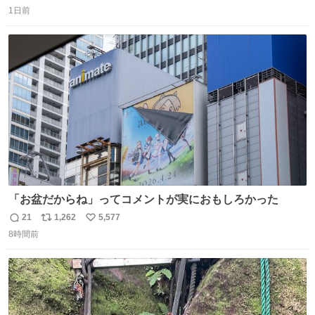
返
リ
い
済むと良いな
1日前
信
ポ
い
数
ス
ね
ト
数
数
「お盆だからね」ってコメントが実におもしろかった
21
1,262
5,577
返
リ
い
8時間前
信
ポ
い
数
ス
ね
ト
数
数