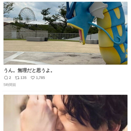
ト
数
数
うん。無理だと思うよ。
2
135
1,785
返
リ
い
5時間前
信
ポ
い
数
ス
ね
ト
数
数