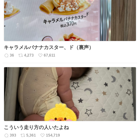
数
キャラメルバナナカスター、ド（裏声）
36
4,273
67,611
返
リ
い
信
ポ
い
数
ス
ね
ト
数
数
こういう走り方の人いたよね
393
5,361
154,719
返
リ
い