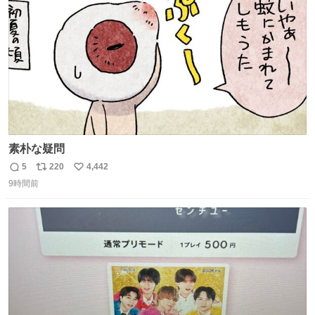
数
素朴な疑問
5
220
4,442
返
リ
い
9時間前
信
ポ
い
数
ス
ね
ト
数
数