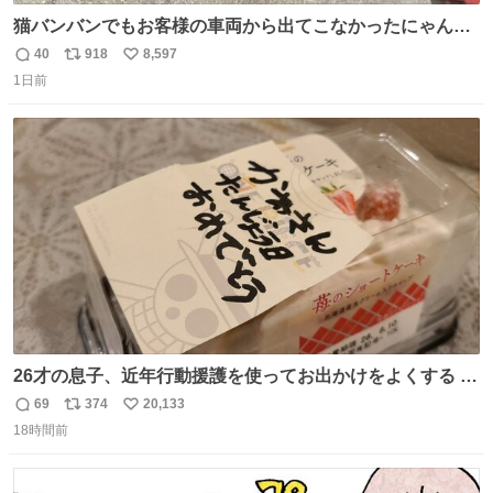
猫バンバンでもお客様の車両から出てこなかったにゃんこ
🐈 救出しようとした工場長が腕を引っ掻かれ、ぱんぱんに
40
918
8,597
返
リ
い
膨れ上がり、傷だらけ血だらけになりながらも何とか救出
1日前
信
ポ
い
したこの子はその後、工場長の家の子になりました😌💕
数
ス
ね
ト
数
数
26才の息子、近年行動援護を使ってお出かけをよくする 親
との外出はもう嫌らしい。 中身は小学生位なのに小癪な😅
69
374
20,133
返
リ
い
昨日は夜のショッピングモールに行った 先に寝といてよ❗
18時間前
信
ポ
い
と何度も何度も言い残して。 起きたら冷蔵庫に… ああ、こ
数
ス
ね
れ買いに行ってくれたんだ…😭
ト
数