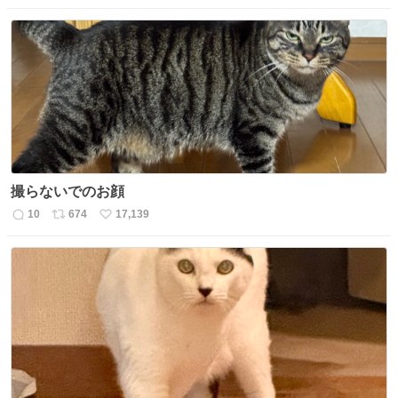
信
ポ
い
数
ス
ね
ト
数
数
撮らないでのお顔
10
674
17,139
返
リ
い
信
ポ
い
数
ス
ね
ト
数
数