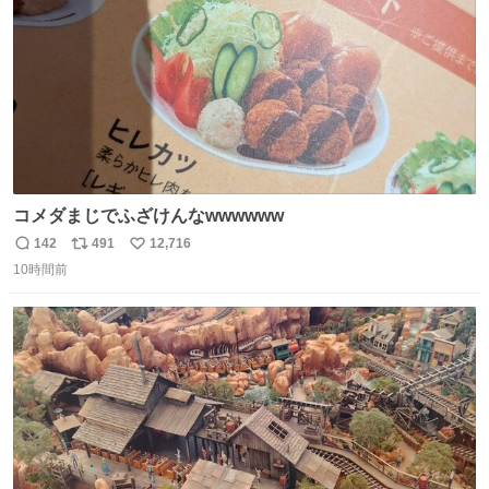
コメダまじでふざけんなwwwwww
142
491
12,716
返
リ
い
10時間前
信
ポ
い
数
ス
ね
ト
数
数