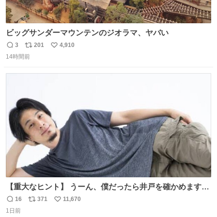
ビッグサンダーマウンテンのジオラマ、ヤバい
3
201
4,910
返
リ
い
14時間前
信
ポ
い
数
ス
ね
ト
数
数
【重大なヒント】 うーん、僕だったら井戸を確かめますけ
どね
16
371
11,670
返
リ
い
1日前
信
ポ
い