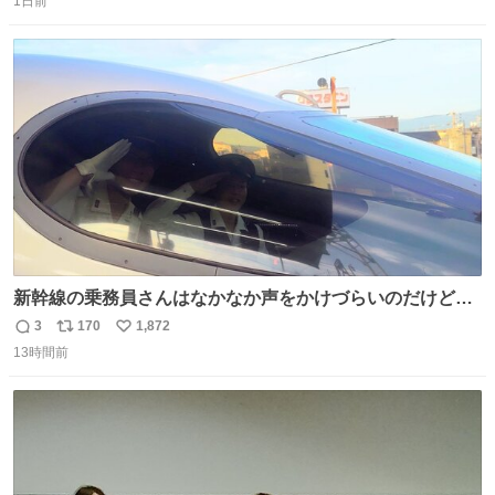
1日前
信
ポ
い
数
ス
ね
ト
数
数
新幹線の乗務員さんはなかなか声をかけづらいのだけど😅
ルミエールの運転士さん、運転台にカメラマン向けたらお
3
170
1,872
返
リ
い
二人で敬礼🫡✨ 暗くて上手く撮れないなぁ…な顔してた
13時間前
信
ポ
い
ら、わざわざ車外に出て来てくださり✨ 「フリー素材なの
数
ス
ね
で載せて大丈夫です！」と自ら言ってくださる親切気さく
ト
数
数
なS運転士さん感謝