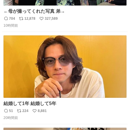
←母が撮ってくれた写真 弟→
704
12,878
327,589
返
リ
い
10時間前
信
ポ
い
数
ス
ね
ト
数
数
結婚して1年 結婚して5年
51
224
8,881
返
リ
い
20時間前
信
ポ
い
数
ス
ね