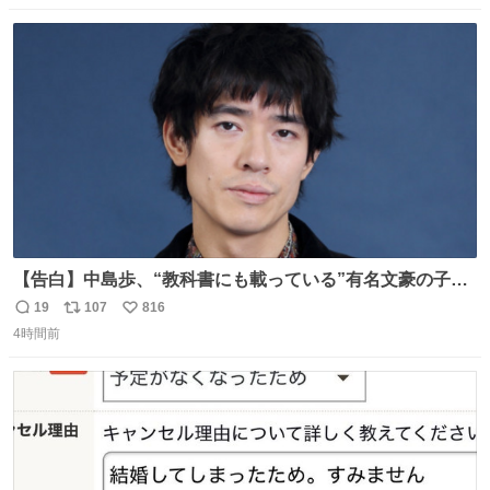
数
ス
ね
ト
数
数
【告白】中島歩、“教科書にも載っている”有名文豪の子孫
だった「ばぁばのじぃじ」
19
107
816
返
リ
い
news.livedoor.com/article/detail… 中島は明治時代の文
4時間前
信
ポ
い
豪・国木田独歩の玄孫だという。国木田との関係は「ばあ
数
ス
ね
ちゃんのじいちゃん」だとし、“歩”という名前も独歩から
ト
数
数
取られているとのこと。