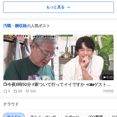
もっと見る
汚職・贈収賄
の人気ポスト
0:15
📺今夜8時50分 #家ついて行ってイイですか ≪🏡ゲスト：#
坂口健太郎≫ 1⃣田中角栄の元秘書！戦後最大の汚職“ロッ
3
53
123
7時間前
返
リ
い
キード事件”を知る男 2⃣約700年続く“水止舞”で出会った
信
ポ
い
元信金マン！東日本大震災で変わった生活と趣味 3⃣40年
クラウド
数
ス
ね
前の日航機墜落事故で恋人を突然亡くし…悲しみを乗り越
ト
数
数
え支えあう夫婦の絆 https://t.co/XZzJosCxKn
アイドル
アニメ・マンガ
スポーツ
プロ野球
J