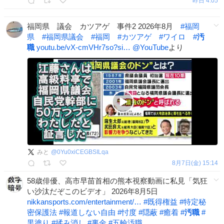
昨日 4:05
福岡県 議会 カツアゲ 事件2 2026年8月
#
福岡
県
#
福岡県議会
#
福岡
#
カツアゲ
#
ワイロ
#
汚
職
youtu.be/vX-cmVHr7so?si…
@YouTube
より
みと
@
0Yu0xiCEGBSILqa
8月7日(金) 15:14
58歳俳優、高市早苗首相の熊本視察動画に私見「気狂
い沙汰だぞこのビデオ」 2026年8月5日
nikkansports.com/entertainment/…
#
既得権益
#
特定秘
密保護法
#
報道しない自由
#
忖度
#
隠蔽
#
癒着
#
汚職
#
黒塗り
#
揉み消し
#
裏金
#
五輪汚職