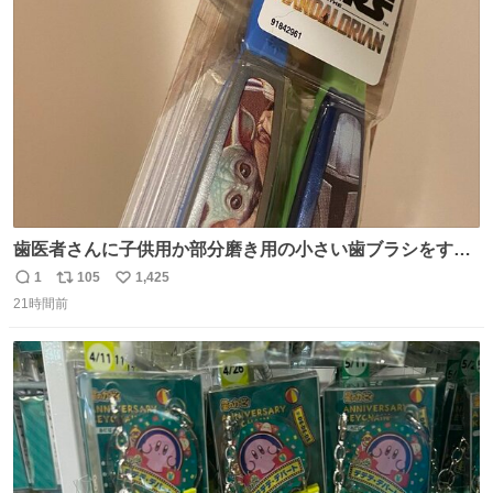
ト
数
数
歯医者さんに子供用か部分磨き用の小さい歯ブラシをすす
められたので今日から私の歯ブラシこれ
1
105
1,425
返
リ
い
21時間前
信
ポ
い
数
ス
ね
ト
数
数