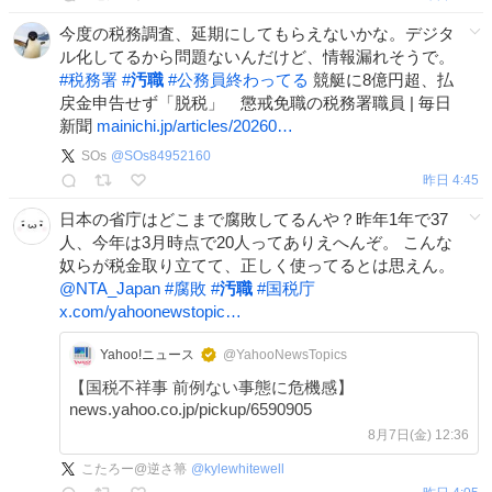
今度の税務調査、延期にしてもらえないかな。デジタ
ル化してるから問題ないんだけど、情報漏れそうで。
#
税務署
#
汚職
#
公務員終わってる
競艇に8億円超、払
戻金申告せず「脱税」 懲戒免職の税務署職員 | 毎日
新聞
mainichi.jp/articles/20260…
SOs
@
SOs84952160
昨日 4:45
日本の省庁はどこまで腐敗してるんや？昨年1年で37
人、今年は3月時点で20人ってありえへんぞ。 こんな
奴らが税金取り立てて、正しく使ってるとは思えん。
@NTA_Japan
#
腐敗
#
汚職
#
国税庁
x.com/yahoonewstopic…
Yahoo!ニュース
@YahooNewsTopics
【国税不祥事 前例ない事態に危機感】
news.yahoo.co.jp/pickup/6590905
8月7日(金) 12:36
こたろー@逆さ箒
@
kylewhitewell