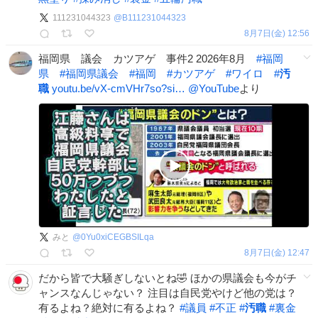
111231044323
@
B111231044323
8月7日(金) 12:56
福岡県 議会 カツアゲ 事件2 2026年8月
#
福岡
県
#
福岡県議会
#
福岡
#
カツアゲ
#
ワイロ
#
汚
職
youtu.be/vX-cmVHr7so?si…
@YouTube
より
みと
@
0Yu0xiCEGBSILqa
8月7日(金) 12:47
だから皆で大騒ぎしないとね🤣 ほかの県議会も今がチ
ャンスなんじゃない？ 注目は自民党やけど他の党は？
有るよね？絶対に有るよね？
#
議員
#
不正
#
汚職
#
裏金