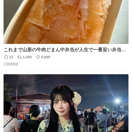
これまで山形の牛肉どまん中弁当が人生で一番旨い弁当だ
ったのだが、それを遥かに超える弁当発見。 個人的に駅弁
23
1,489
8,898
返
リ
い
＆空弁ランキングぶっち切りで首位を独走しているお弁当
23時間前
信
ポ
い
です🥹 福岡空港＆博多駅で購入可🍱 博多駅界隈にステイさ
数
ス
ね
れてるクルーの方は駅での購入が断然オススメです👍 #え
ト
数
数
んがわ明太寿司