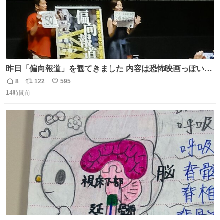
昨日「偏向報道」を観てきました 内容は恐怖映画っぽいの
かと思ってましたが きちんとエンタメ映画でした。 伏線回
8
122
595
返
リ
い
収もあり、小さい笑いもあり、爽快感もある満足 びっくり
14時間前
信
ポ
い
したのが客層高年齢層だった、この映画ってテレビとか新
数
ス
ね
聞で取り上げてないのにこれだけネットを駆使してる方多
ト
数
数
い 変わるぞ日本