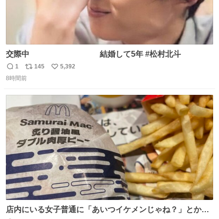
交際中 結婚して5年 #松村北斗
1
145
5,392
返
リ
い
8時間前
信
ポ
い
数
ス
ね
ト
数
数
店内にいる女子普通に「あいつイケメンじゃね？」とか