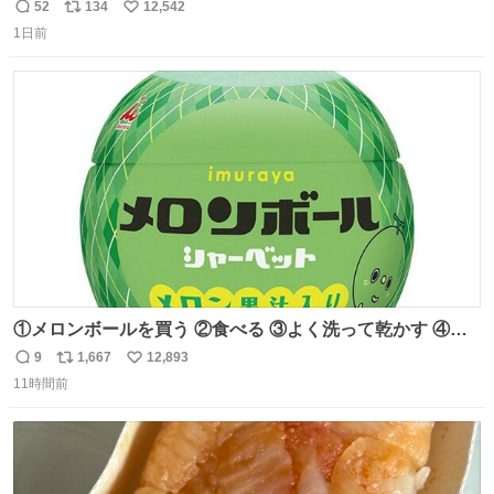
「スマホの持ち方きもw」とか大声で騒いでて怖い
52
134
12,542
返
リ
い
1日前
信
ポ
い
数
ス
ね
ト
数
数
①メロンボールを買う ②食べる ③よく洗って乾かす ④か
わいい
9
1,667
12,893
返
リ
い
11時間前
信
ポ
い
数
ス
ね
ト
数
数