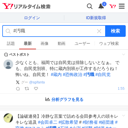
i
ログイン
ID新規取得
検索
キ
ー
話題
最新
画像
動画
ユーザー
ウェブ検索
ワ
ベストポスト
ー
ド
少なくとも、福岡では自民党は排除しないとなぁ。 で
を
も、自民党別班、特に蔵内別班が工作するだろうね！
消
怖いね、自民党！
#
蔵内
#
恐怖政治
#
汚職
#
自民党
す
グー
@
sgifanta
1:55
分析グラフを見る
【論破連発】冷静な言葉で詰める会田参考人の頭キレ
キレな追及
#
会田卓二
#
拡散希望
#
#
財務省
#
経団連
#