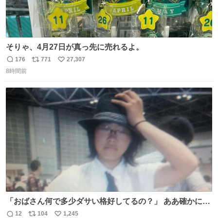
そりゃ、4月27日が真っ先に売れるよ。
176
771
27,307
返
リ
い
8時間前
信
ポ
い
数
ス
ね
ト
数
数
「おばさん何で多少ダサい格好してるの？」 ああ確かに多
少ダサいな。君達が大人になる時にはこんな格好しなくて
12
104
1,245