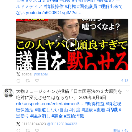
官僚
#
マスコミ
#
汚職
#
石破
#
小渕
#
河野
#
財源
#
オー
ルドメディア
#
情報操作
#
利権
#
国会議員
#
理解出来て
ない
youtu.be/n6C08D1sgIM?si…
scabal
@
scabal_
6:18
大物ミュージシャンが投稿「日本国憲法の３大原則を
絶対に変えさせてはならない」 2026年8月6日
nikkansports.com/entertainment/…
#
既得権益
#
特定秘
密保護法
#
報道しない自由
#
忖度
#
隠蔽
#
癒着
#
汚職
#
黒塗り
#
揉み消し
#
裏金
#
五輪汚職
111231044323
@
B111231044323
昨日 7:45