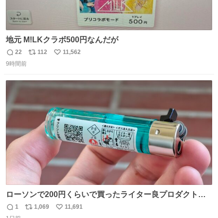
地元 M!LKクラボ500円なんだが
22
112
11,562
返
リ
い
9時間前
信
ポ
い
数
ス
ね
ト
数
数
ローソンで200円くらいで買ったライター良プロダクトだ
これ 質感めっちゃ良い ガス充填とフリント交換もできてマ
1
1,069
11,691
返
リ
い
ジでこういうのでいいんだよ案件