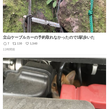
立山ケーブルカーの予約取れなかったので1駅歩いた
7
130
1,540
返
リ
い
11時間前
信
ポ
い
数
ス
ね
ト
数
数