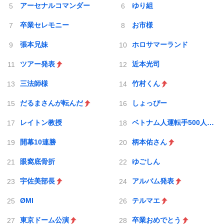
アーセナルコマンダー
ゆり組
卒業セレモニー
お市様
張本兄妹
ホロサマーランド
ツアー発表
近本光司
三法師様
竹村くん
だるまさんが転んだ
しょっぴー
レイトン教授
ベトナム人運転手500人採用
開幕10連勝
柄本佑さん
眼窩底骨折
ゆごしん
宇佐美部長
アルバム発表
ØMI
テルマエ
東京ドーム公演
卒業おめでとう