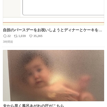
自担のバースデーをお祝いしようとディナーとケーキを予
約していたにも関わらず、当の本人がご結婚なさったので
22
1,039
35,265
返
リ
い
泣く泣くキャンセルした可哀想な重岡担を見かけたら私で
3時間前
信
ポ
い
す
数
ス
ね
ト
数
数
夫から早く風呂あがれの圧がこちら