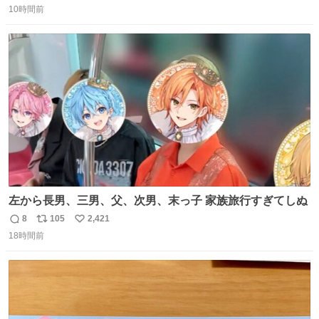
10時間前
信
ポ
い
数
ス
ね
ト
数
数
左から長男、三男、父、次男、末っ子 家族旅行すぎてしぬ
8
105
2,421
返
リ
い
18時間前
信
ポ
い
数
ス
ね
ト
数
数