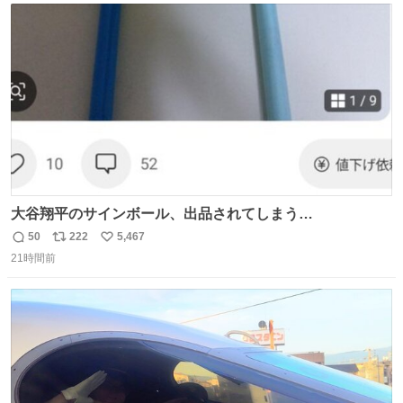
ト
数
数
大谷翔平のサインボール、出品されてしまう…
50
222
5,467
返
リ
い
21時間前
信
ポ
い
数
ス
ね
ト
数
数