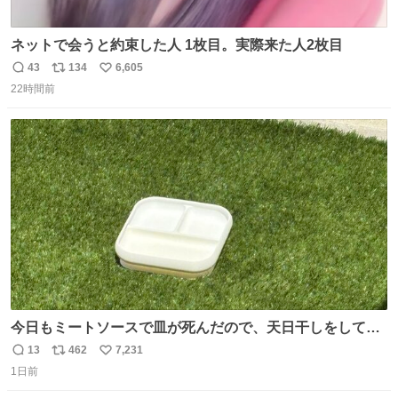
ネットで会うと約束した人 1枚目。実際来た人2枚目
43
134
6,605
返
リ
い
22時間前
信
ポ
い
数
ス
ね
ト
数
数
今日もミートソースで皿が死んだので、天日干しをしてい
ます🍝 ありがとう先人の知恵
13
462
7,231
返
リ
い
1日前
信
ポ
い
数
ス
ね