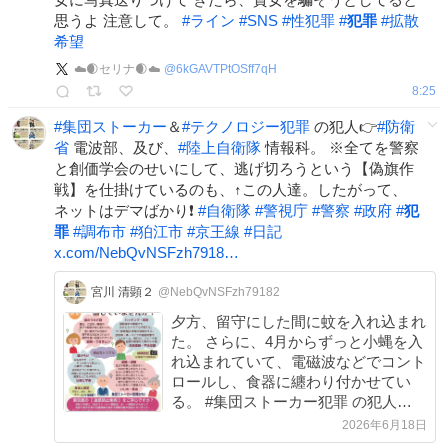
思うよ 注意して。
#
ライン
#
SNS
#
性犯罪
#
犯罪
#
拡散
希望
☁️🌒セリナ🌒☁️
@
6kGAVTPtOSff7qH
8:25
#
集団ストーカー
＆
#
テクノロジー犯罪
の犯人👉
#
防衛
省
電波部、及び、
#
陸上自衛隊
情報科。 ※全てを警察
と創価学会のせいにして、逃げ切ろうという【偽旗作
戦】を仕掛けているのも、↑この人達。したがって、
ネットはデマばかり❗
#
自衛隊
#
警視庁
#
警察
#
政府
#
犯
罪
#
調布市
#
狛江市
#
京王線
#
日記
x.com/NebQvNSFzh7918…
宮川 清顕２
@NebQvNSFzh79182
夕方、留守にした間に蚊を入れ込まれ
た。 さらに、4月からずっと小蝿を入
れ込まれていて、電磁波などでコント
ロールし、食器に纏わり付かせてい
る。 #集団ストーカー犯罪 の犯人👉#
防衛省 電波部、及び、#陸上自衛隊 情
2026年6月18日
報科。 #自衛隊 #警視庁 #警察 #国家