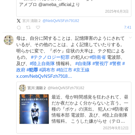
アメブロ @ameba_officialより
2025年6月3日
宮川 清顕２
@
NebQvNSFzh79182
7:41
母は、自分に関することは、記憶障害のようにされて
いるが、その他のことは、よく記憶していたりする。
明らかに変で、『ボケ』症状の大半は、テク犯による
もの。
#
テクノロジー犯罪
の犯人👉
#
防衛省
電波部、
及び、
#
陸上自衛隊
情報科。
#
自衛隊
#
警視庁
#
警察
#
政府
#
犯罪
#
調布市
#
狛江市
#
京王線
x.com/NebQvNSFzh7918…
宮川 清顕２
@NebQvNSFzh79182
最近、母が時間感覚を狂わされて、昼
だか夜だかよく分からないと言う。一
種の『ボケ』の演出。 犯人👉#防衛省
情報本部 電波部、及び、#陸上自衛隊
情報科。 こうした嫌がらせ（テロ）
は、同意なき人体実験（精神工学兵器
2025年9月12日
の開発のため）の隠蔽工作なのです。