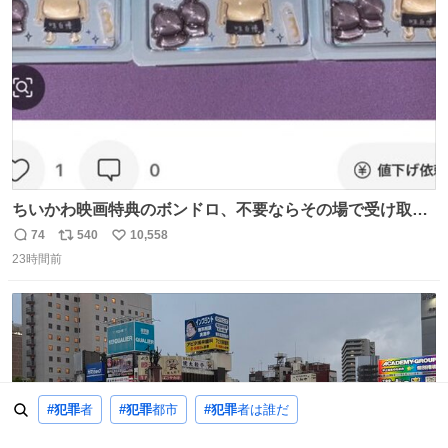
数
ちいかわ映画特典のボンドロ、不要ならその場で受け取り
辞退すれば良いのに白々しい
74
540
10,558
返
リ
い
23時間前
信
ポ
い
数
ス
ね
ト
数
数
#犯罪
者
#犯罪
都市
#犯罪
者は誰だ