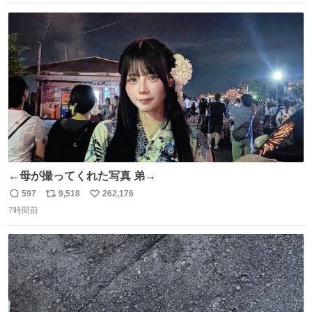
数
ス
ね
ト
数
数
←母が撮ってくれた写真 弟→
597
9,518
262,176
返
リ
い
7時間前
信
ポ
い
数
ス
ね
ト
数
数