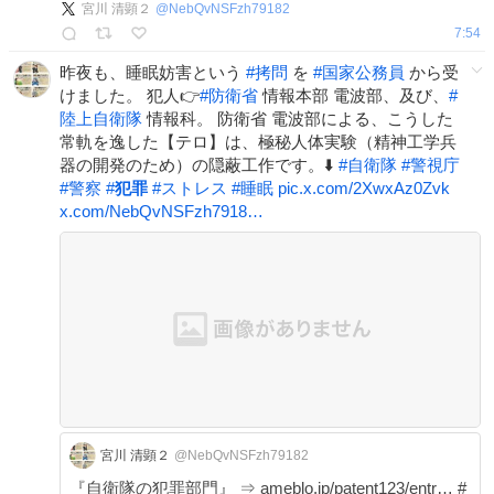
宮川 清顕２
@
NebQvNSFzh79182
情報局 #政府 #犯罪 #調布 #狛江 #世田
7:54
谷 x.com/NebQvNSFzh7918…
昨夜も、睡眠妨害という
#
拷問
を
#
国家公務員
から受
けました。 犯人👉
#
防衛省
情報本部 電波部、及び、
#
陸上自衛隊
情報科。 防衛省 電波部による、こうした
常軌を逸した【テロ】は、極秘人体実験（精神工学兵
器の開発のため）の隠蔽工作です。⬇️
#
自衛隊
#
警視庁
#
警察
#
犯罪
#
ストレス
#
睡眠
pic.x.com/2XwxAz0Zvk
x.com/NebQvNSFzh7918…
宮川 清顕２
@NebQvNSFzh79182
『自衛隊の犯罪部門』 ⇒ ameblo.jp/patent123/entr… #