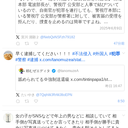
本部 電波部長が、警視庁 公安部と人事で結びついて
いるので、自衛官が犯罪を遂行しても、警視庁本部に
いる警視庁 公安部が警察署に対して、被害届の受理を
拒んだり、捜査を止めるのは簡単ですよね。
ameblo.jp/patent123/entr…
2025年6月9日
宮川 清顕２
@
NebQvNSFzh79182
47分前
早く逮捕してください！！！
#
不法侵入
#
外国人
#
犯罪
#
警察
#
逮捕
x.com/tanomuzea/stat…
頼むぜエディタ
@tanomuzeA
舐められてる💢強制送還級 x.com/tintinpapa1/st…
昨日 16:47
たいやき
@
7QqhWJRrMJ8oEPN
8:50
女の子がSNSなどで年上の男などに 相談していて 相
手側が写真送ってとか言ってきたり 相手側が勝手に貴
女に写真送りつけて きたら、貴女を騙そうとしてると