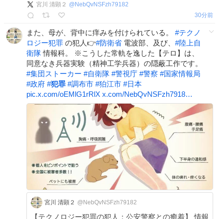
宮川 清顕２
@
NebQvNSFzh79182
30分前
また、母が、背中に痒みを付けられている。
#
テクノ
ロジー犯罪
の犯人👉
#
防衛省
電波部、及び、
#
陸上自
衛隊
情報科。 ※こうした常軌を逸した【テロ】は、
同意なき兵器実験（精神工学兵器）の隠蔽工作です。
#
集団ストーカー
#
自衛隊
#
警視庁
#
警察
#
国家情報局
#
政府
#
犯罪
#
調布市
#
狛江市
#
日本
pic.x.com/oEMlG1rRlX
x.com/NebQvNSFzh7918…
宮川 清顕２
@NebQvNSFzh79182
【テクノロジー犯罪の犯人；公安警察との癒着】 情報