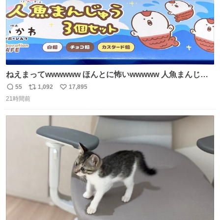
ねえまってwwwwww ほんとに怖いwwwww 人魚まんじゅ
う買ってきたから私も永遠のいのちを…ぐへへ…と思いな
55
1,092
17,895
返
リ
い
がら1つ食べたら 奥歯欠けたんだけど！！！！？？？ しか
21時間前
信
ポ
い
もガッツリ😭 まんじゅうだよ？？？？？？ ガリッて言っ
数
ス
ね
たから何？と思って口から出したら自分の歯wwwwww セ
ト
数
数
イレーンの呪いじゃん😭