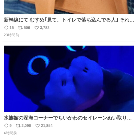
新幹線にて むすめ｢見て、トイレで落ち込んでる人｣ それに
しか見えなくなった どうしてくれるんだ
15
506
3,782
返
リ
い
23時間前
信
ポ
い
数
ス
ね
ト
数
数
水族館の深海コーナーでちいかわのセイレーンぬい取り出
したら目光っててビビりました #ちいかわ
9
2,090
21,854
返
リ
い
4時間前
信
ポ
い