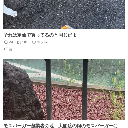
それは定価で買ってるのと同じだよ
29
101
11,269
返
リ
い
1日前
信
ポ
い
数
ス
ね
ト
数
数
モスバーガー創業者の地、大船渡の銀のモスバーガーに一