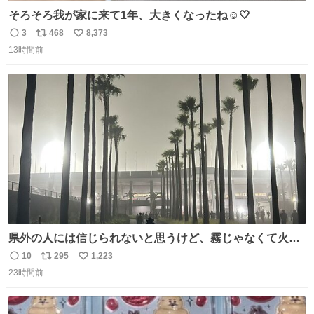
そろそろ我が家に来て1年、大きくなったね☺️🤍
3
468
8,373
返
リ
い
13時間前
信
ポ
い
数
ス
ね
ト
数
数
県外の人には信じられないと思うけど、霧じゃなくて火山
灰です🌋 #桜島
10
295
1,223
返
リ
い
23時間前
信
ポ
い
数
ス
ね
ト
数