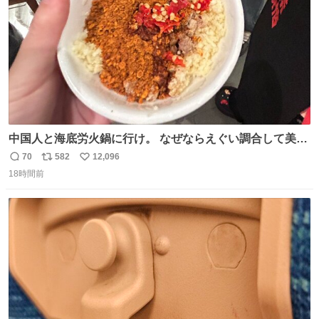
中国人と海底労火鍋に行け。 なぜならえぐい調合して美味
しすぎる ソースを作ってくれるから。
70
582
12,096
返
リ
い
18時間前
信
ポ
い
数
ス
ね
ト
数
数