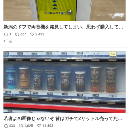
新潟のドフで両替機を発見してしまい、思わず購入してし
まい大阪に発送するイベントが発生
3
227
9,499
返
リ
い
1日前
信
ポ
い
数
ス
ね
ト
数
数
若者よAI画像じゃないぞ 昔はガチで2リットル売ってたん
やでw
433
1,625
14,403
返
リ
い