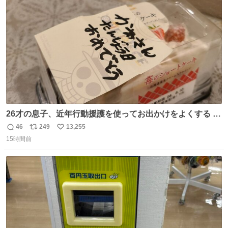
ト
数
数
26才の息子、近年行動援護を使ってお出かけをよくする 親
との外出はもう嫌らしい。 中身は小学生位なのに小癪な😅
46
249
13,255
返
リ
い
昨日は夜のショッピングモールに行った 先に寝といてよ❗
15時間前
信
ポ
い
と何度も何度も言い残して。 起きたら冷蔵庫に… ああ、こ
数
ス
ね
れ買いに行ってくれたんだ…😭
ト
数
数