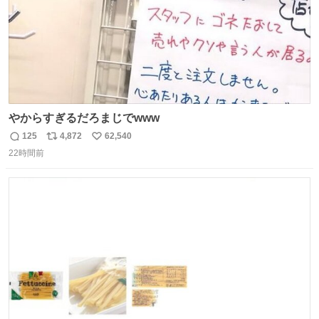
やからすぎるだろまじでwww
125
4,872
62,540
返
リ
い
22時間前
信
ポ
い
数
ス
ね
ト
数
数