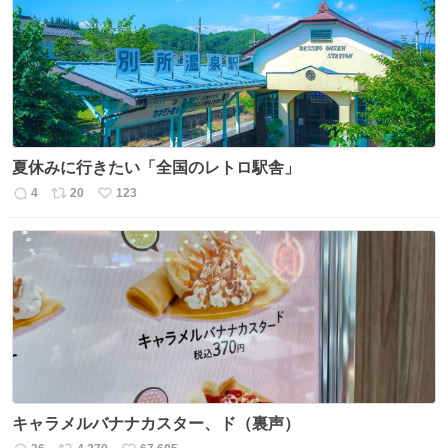
夏休みに行きたい「全国のレトロ駅舎」
4
20
123
返
リ
い
信
ポ
い
数
ス
ね
ト
数
数
キャラメルバナナカスター、ド（裏声）