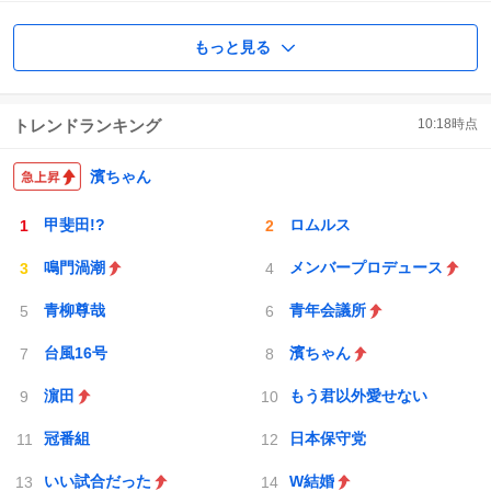
もっと見る
トレンドランキング
10:18
時点
濱ちゃん
甲斐田!?
ロムルス
鳴門渦潮
メンバープロデュース
青柳尊哉
青年会議所
台風16号
濱ちゃん
濵田
もう君以外愛せない
冠番組
日本保守党
いい試合だった
W結婚