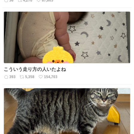
36
4,270
67,605
返
リ
い
信
ポ
い
数
ス
ね
ト
数
数
こういう走り方の人いたよね
393
5,358
154,703
返
リ
い
信
ポ
い
数
ス
ね
ト
数
数