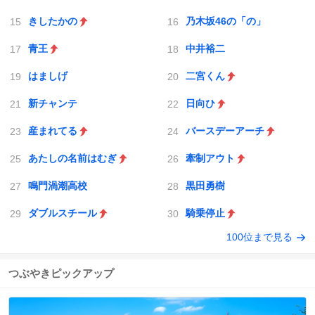
きしたかの
乃木坂46の「の」
青王
中井裕二
はましげ
二宮くん
新チャンテ
日向ひ
産まれてる
バースデーアーチ
あたしの名前はむぎ
牽制アウト
鳴門渦潮高校
黒田勇樹
ダブルスチール
騎乗停止
100位まで見る
つぶやきピックアップ