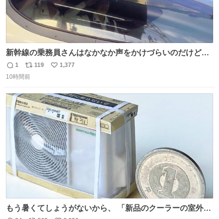
新幹線の乗務員さんはなかなか声をかけづらいのだけど😅
ルミエールの運転士さん、運転台にカメラマン向けたらお
1
119
1,377
返
リ
い
二人で敬礼🫡✨ 暗くて上手く撮れないなぁ…な顔してた
10時間前
信
ポ
い
ら、わざわざ車外に出て来てくださり✨ 「フリー素材なの
数
ス
ね
で載せて大丈夫です！」と自ら言ってくださる親切気さく
ト
数
数
なS運転士さん感謝
もう暑くてしょうがないから、 「新品のクーラーの室外機