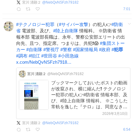
宮川 清顕２
@
NebQvNSFzh79182
#自衛隊 #警視庁 #警察 #犯罪 #政府
7:01
x.com/NebQvNSFzh7918…
#
テクノロジー犯罪
（
#
サイバー攻撃
）の犯人👉
#
防衛
省
電波部、及び、
#
陸上自衛隊
情報科。 ※防衛省 情
報本部 電波部長職は、永年、警察公安部エリートの出
向先、且つ、指定席。つまりは、共犯❗😱
#
集団ストー
カー
#
自衛隊
#
警視庁
#
警察
#
国家情報局
#
政府
#
犯罪
#
調布
#
狛江
#
世田谷
#
小田急線
x.com/NebQvNSFzh7918…
宮川 清顕２
@NebQvNSFzh79182
ブックマークしておいたポストの動画
が改竄され、横に縮んだ❗ テクノロジ
ー犯罪の犯人👉#防衛省 情報本部、及
び、#陸上自衛隊 情報科。 ※こうした
常軌を逸した『テロ』は、同意なき兵
器実験（精神工学兵器）の隠蔽工作で
2026年3月10日
す。 #自衛隊 #警視庁 #警察 #ハッキ
宮川 清顕２
@
NebQvNSFzh79182
ング #政府 #犯罪 #税金 #調布市 #狛江
6:54
x.com/NebQvNSFzh7918…