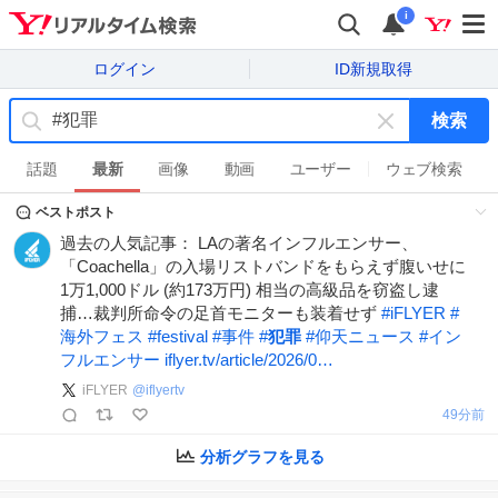
i
ログイン
ID新規取得
検索
キ
ー
話題
最新
画像
動画
ユーザー
ウェブ検索
ワ
ベストポスト
ー
ド
過去の人気記事： LAの著名インフルエンサー、
を
「Coachella」の入場リストバンドをもらえず腹いせに
消
1万1,000ドル (約173万円) 相当の高級品を窃盗し逮
す
捕…裁判所命令の足首モニターも装着せず
#
iFLYER
#
海外フェス
#
festival
#
事件
#
犯罪
#
仰天ニュース
#
イン
フルエンサー
iflyer.tv/article/2026/0…
iFLYER
@
iflyertv
49分前
分析グラフを見る