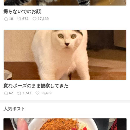
撮らないでのお顔
10
674
17,139
返
リ
い
信
ポ
い
数
ス
ね
ト
数
数
変なポーズのまま観察してきた
62
3,743
38,409
返
リ
い
信
ポ
い
数
ス
ね
人気ポスト
ト
数
数