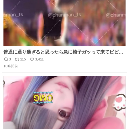
普通に通り過ぎると思ったら急に椅子ガッって来てビビっ
た。そんでまじいい匂い。← #超特急_ESCORT
3
115
3,411
返
リ
い
10時間前
信
ポ
い
数
ス
ね
ト
数
数