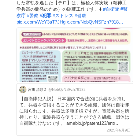
した常軌を逸した【テロ】は、極秘人体実験（精神工
学兵器の開発のため）の隠蔽工作です。⬇️
#
自衛隊
#
警
察庁
#
警察
#
犯罪
#
ストレス
#
健康
pic.x.com/WcY3aT7JHg
x.com/NebQvNSFzh7918…
宮川 清顕２
@NebQvNSFzh79182
【自衛隊犯人説】 日本国内で合法的に兵器を所持し
て、兵器を使用することができる組織、団体は自衛隊
に限られます。兵器は多種多様ですが、電波兵器を所
持したり、電波兵器を使うことができる組織、団体は
自衛隊だけなのです。 ameblo.jp/patent123/entr…
2025年6月9日