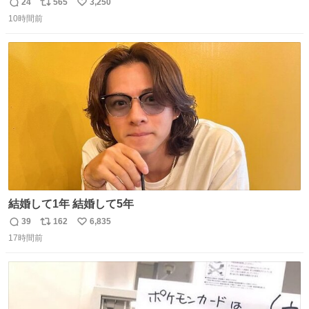
のミニチュア」 でも見ていってよ
24
565
3,250
返
リ
い
10時間前
信
ポ
い
数
ス
ね
ト
数
数
結婚して1年 結婚して5年
39
162
6,835
返
リ
い
17時間前
信
ポ
い
数
ス
ね
ト
数
数