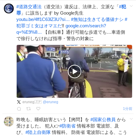
#
道路交通法
（道交法）違反は、法律上、立派な「
#
犯
罪
」に該当します by Google先生
youtu.be/4ff1C63lZ3U?si…
#
無知は生きてる価値ナシ
#
犯罪ゴミ女はオマエだ
‼️
google.com/search?
q=%E9%8…
【自転車】通行可能な歩道でも…車道側
で徐行しなければ指導・警告の対象に
eruneg🇯🇵
@
eruneg
2分前
昨晩も、睡眠妨害という【拷問】を
#
国家公務員
から
受けました。 犯人👉
#
防衛省
情報本部 電波部、及
び、
#
陸上自衛隊
情報科。 防衛省 電波部による、こう