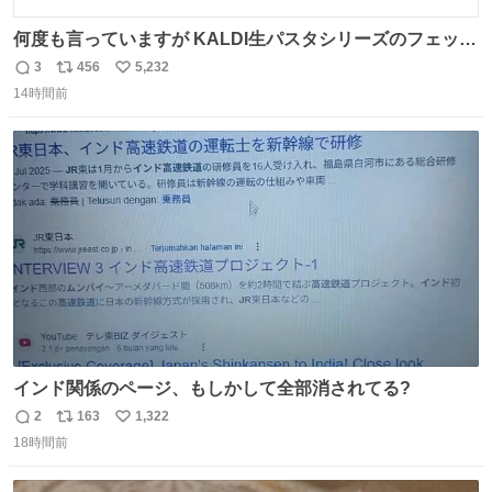
何度も言っていますが KALDI生パスタシリーズのフェット
チーネは 真剣(ガチ)で美味いぞ
3
456
5,232
返
リ
い
14時間前
信
ポ
い
数
ス
ね
ト
数
数
インド関係のページ、もしかして全部消されてる?
2
163
1,322
返
リ
い
18時間前
信
ポ
い
数
ス
ね