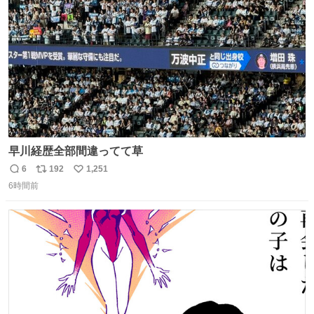
数
いんだ」と笑顔で語った。
早川経歴全部間違ってて草
6
192
1,251
返
リ
い
6時間前
信
ポ
い
数
ス
ね
ト
数
数