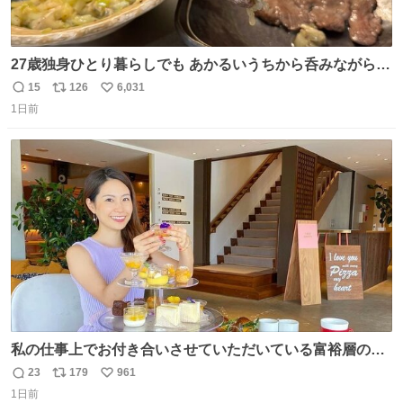
27歳独身ひとり暮らしでも あかるいうちから呑みながらキ
ッチンでひとり焼肉できてしあわせだもん՞ o̴̶̷̥ ̫ o̴̶̷̥ ՞
15
126
6,031
返
リ
い
1日前
信
ポ
い
数
ス
ね
ト
数
数
私の仕事上でお付き合いさせていただいている富裕層の社
長さん達は、こんな事しない。 こんな自慢は一切しない
23
179
961
返
リ
い
し、なんなら表に出てこない。 自分に自信がない半端モン
1日前
信
ポ
い