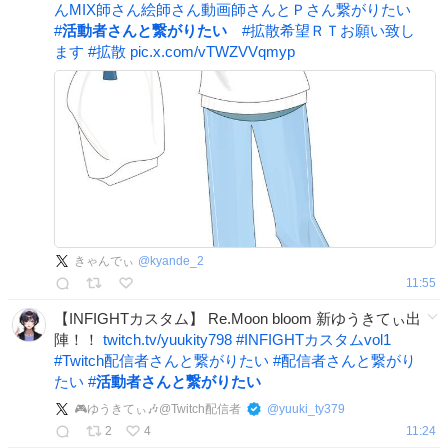
んMIX師さん絵師さん動画師さんとＰさん繋がりたい
#
活動者さんと繋がりたい
#
拡散希望ＲＴお願い致し
ます
#
拡散
pic.x.com/vTWZVVqmyp
きゃんでぃ
@
kyande_2
11:55
【INFIGHTカスタム】 Re.Moon bloom 新ゆうきてぃ出
陣！！
twitch.tv/yuukity798
#
INFIGHTカスタムvol1
#
Twitch配信者さんと繋がりたい
#
配信者さんと繋がり
たい
#
活動者さんと繋がりたい
🎮️ゆうきてぃ🎶@Twitch配信者
@
yuuki_ty379
2
4
11:24