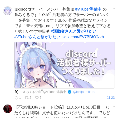
🎀discordサーバーメンバー募集🎀
#
VTuber準備中
の一
条みくるです！☪️💭ྀི 活動者の方でサーバーのメンバ
ーを募集しております！🙂‍↕️⟡.· 作業や雑談などメイン
です！💬✨️ 気軽にdm、リプで参加希望と教えて下さる
と嬉しいです🫶🏻︎💗
#
活動者さんと繋がりたい
#
VTuberさんと繋がりたい
pic.x.com/EV7BBhYNvb
一条みくる☪️💭ྀི@VTuber準備中
@
ichijoumikuru
1
2
5
11:23
【不定期20時ショート投稿】 ほんのりDbD3日目。 わ
たくしは純粋に貞子を使いたいだけなんです。 でもど