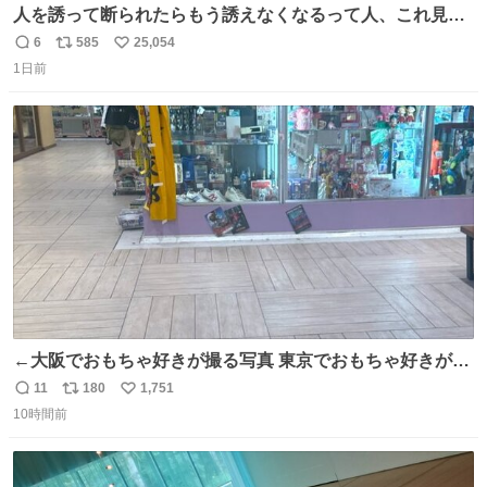
人を誘って断られたらもう誘えなくなるって人、これ見て
元気出してほしい
6
585
25,054
返
リ
い
1日前
信
ポ
い
数
ス
ね
ト
数
数
←大阪でおもちゃ好きが撮る写真 東京でおもちゃ好きが撮
る写真→
11
180
1,751
返
リ
い
10時間前
信
ポ
い
数
ス
ね
ト
数