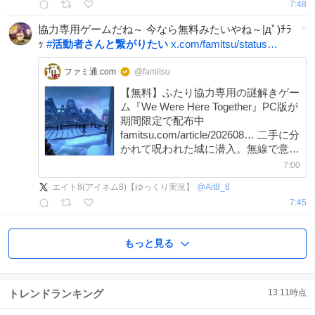
7:48
協力専用ゲームだね～ 今なら無料みたいやね～|дﾟ)ﾁﾗ
ｯ
#
活動者さんと繋がりたい
x.com/famitsu/status…
ファミ通.com
@famitsu
【無料】ふたり協力専用の謎解きゲー
ム『We Were Here Together』PC版が
期間限定で配布中
famitsu.com/article/202608… 二手に分
かれて呪われた城に潜入。無線で意思
疎通し合って城内のパズルに挑む。
7:00
Steam版では「非常に好評」を獲得中
エイト8(アイネム8)【ゆっくり実況】
@
Ait8_8
7:45
もっと見る
トレンドランキング
13:11
時点