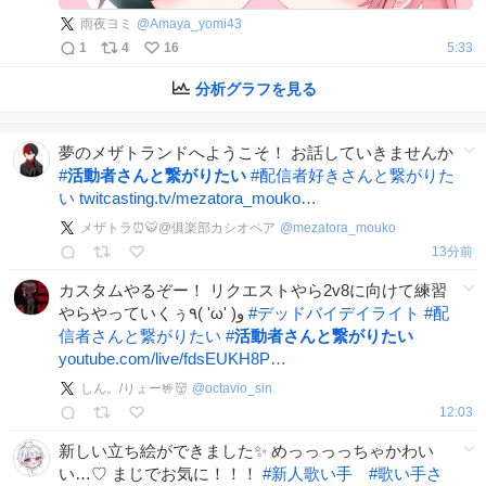
雨夜ヨミ
@
Amaya_yomi43
1
4
16
5:33
分析グラフを見る
夢のメザトランドへようこそ！ お話していきませんか
#
活動者さんと繋がりたい
#
配信者好きさんと繋がりた
い
twitcasting.tv/mezatora_mouko…
メザトラ⏰🐯@俱楽部カシオペア
@
mezatora_mouko
13分前
カスタムやるぞー！ リクエストやら2v8に向けて練習
やらやっていくぅ٩( 'ω' )و
#
デッドバイデイライト
#
配
信者さんと繋がりたい
#
活動者さんと繋がりたい
youtube.com/live/fdsEUKH8P…
しん。/りょー🤟👹
@
octavio_sin
12:03
新しい立ち絵ができました✨️ めっっっっちゃかわい
い…♡ まじでお気に！！！
#
新人歌い手
#
歌い手さ