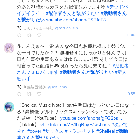
うしてもダメらしい、悲しいね。 昨日は横動画。 こ
のあと21時からカスタム配信もあります🤟
#
デッドバ
イデイライト
#
配信者さんと繋がりたい
#
活動者さん
と繋がりたい
youtube.com/shorts/FSRfcT3…
しん。/りょー🤟👹
@
octavio_sin
11:00
🪻こんえま〜！🦋 みんな今日もお疲れ様ぁ！😊 どん
な一日でしたか？？ 無理せずにしっかりと休んで 明
日も仕事や用事ある人はゆるふぁい‼️🥰 そして今日は
朝言ってた配信日🎮 良かったら見に来てね！
#
活動者
さんフォロバします
#
活動者さんと繋がりたい
#
新人
歌い手
🪻紫苑 靉纒🦋
@
sen_ema_
9:55
【Shelleal Music Note】part4 明日はきっといい日にな
る / 高橋優 アルトサックス&トランペットで吹いてみ
た🎷🎺 【YouTube】
youtube.com/shorts/gFG2bsi…
【TikTok】
vt.tiktok.com/ZS4bgRpyE/
#
shorts
#
吹いて
みた
#
cover
#
サックス
#
トランペット
#
Shelleal
#
活動
者さんと繋がりたい