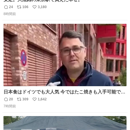
24
106
3,180
返
リ
い
8時間前
信
ポ
い
数
ス
ね
ト
数
数
日本食はドイツでも大人気 今ではたこ焼きも入手可能です
が、🥑や🌽、ウィンナーや枝豆などが入っているオリジナ
20
309
1,642
返
リ
い
ルたこ焼きへと進化 大使館の広報課長ハインリッヒは、日
7時間前
信
ポ
い
本でたこ焼きに心奪われ、ベルリンにいたときには出店で
数
ス
ね
焼いてました👏（ええ笑顔や） #たこ焼きの日
ト
数
数