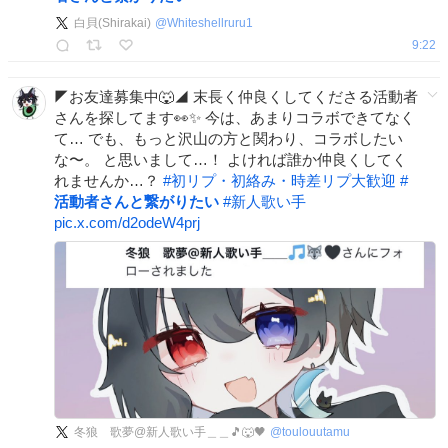
白貝(Shirakai)
@
Whiteshellruru1
9:22
◤お友達募集中🐺◢ 末長く仲良くしてくださる活動者
さんを探してます👀✨ 今は、あまりコラボできてなく
て… でも、もっと沢山の方と関わり、コラボしたい
な〜。 と思いまして…！ よければ誰か仲良くしてく
れませんか…？
#
初リプ・初絡み・時差リプ大歓迎
#
活動者さんと繋がりたい
#
新人歌い手
pic.x.com/d2odeW4prj
冬狼 歌夢@新人歌い手＿＿🎵🐺🖤
@
toulouutamu