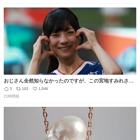
はブランドで自分を飾りキラキラ自慢をする。 #折田楓
数
ス
ね
#merchu
ト
数
数
おじさん全然知らなかったのですが、この宮地すみれさん
（日向坂46）はマリサポだったのですね。 カメラ目線でに
3
102
1,046
返
リ
い
っこりしていただいたので撮影したものの、全然誰だか知
21時間前
信
ポ
い
りませんでした。 マリサポらしいのでこれからは名前覚え
数
ス
ね
ます！！
ト
数
数