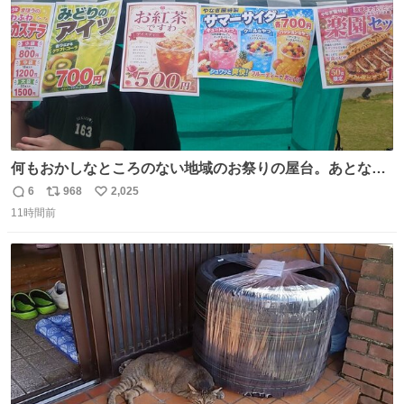
何もおかしなところのない地域のお祭りの屋台。あとなん
か割と聞き馴染みのあるBGMが流れてます #関広見まつり
6
968
2,025
返
リ
い
#関広見まつり2026
11時間前
信
ポ
い
数
ス
ね
ト
数
数