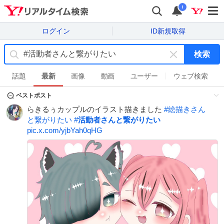
i
ログイン
ID新規取得
検索
キ
ー
話題
最新
画像
動画
ユーザー
ウェブ検索
ワ
ベストポスト
ー
ド
らきるぅカップルのイラスト描きました
#
絵描きさん
を
と繋がりたい
#
活動者さんと繋がりたい
消
pic.x.com/yjbYah0qHG
す