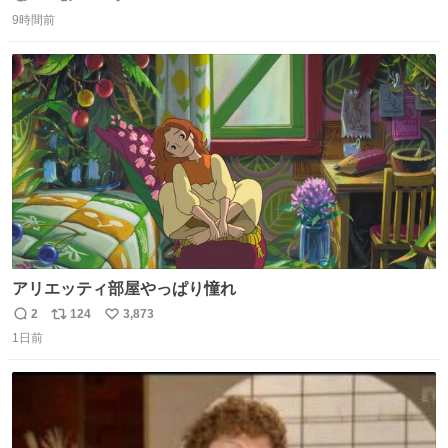
返
リ
い
9時間前
信
ポ
い
数
ス
ね
ト
数
数
アリエッティ部屋やっぱり憧れ
2
124
3,873
返
リ
い
1日前
信
ポ
い
数
ス
ね
ト
数
数