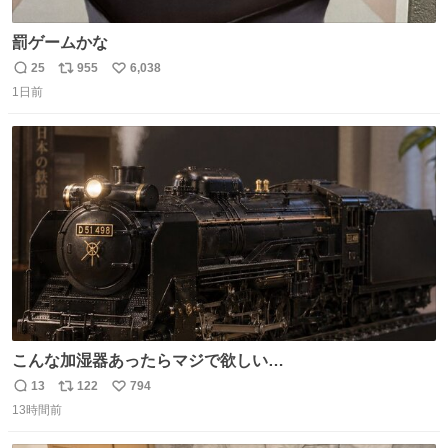
罰ゲームかな
25
955
6,038
返
リ
い
1日前
信
ポ
い
数
ス
ね
ト
数
数
こんな加湿器あったらマジで欲しい…
13
122
794
返
リ
い
13時間前
信
ポ
い
数
ス
ね