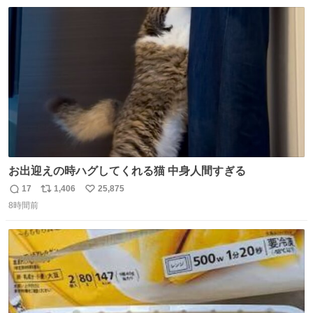
数
ス
ね
ト
数
数
お出迎えの時ハグしてくれる猫 中身人間すぎる
17
1,406
25,875
返
リ
い
8時間前
信
ポ
い
数
ス
ね
ト
数
数