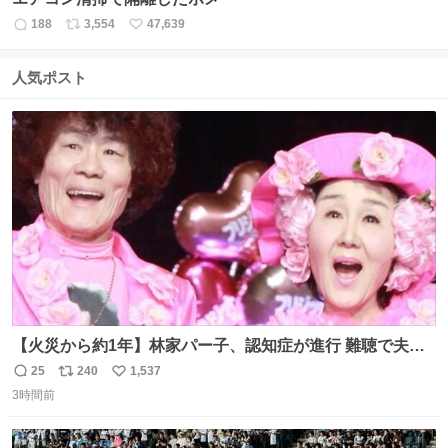
188
3,554
47,639
返
リ
い
信
ポ
い
数
ス
ね
人気ポスト
ト
数
数
【火災から約1年】林家パー子、認知症が進行 難聴で夫・
ペーと「筆談」 news.livedoor.com/article/detail… パー子
25
240
1,537
返
リ
い
は以前からの難聴も悪化。大声での会話も通じないという
3時間前
信
ポ
い
が、ペーによると、「こっちが『バカか！』って言うとそ
数
ス
ね
れだけ分かる。『今なんて言った？』みたいな。始末が悪
ト
数