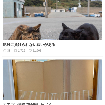
数
ス
ね
ト
数
数
絶対に負けられない戦いがある
38
1,726
11,063
返
リ
い
信
ポ
い
数
ス
ね
ト
数
数
エアコン清掃で隔離したポメ