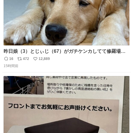
昨日娘（3）とじぃじ（67）がガチケンカしてて修羅場だ
ったんだけど、ふぉるては可能な限り平たくなってまし
16
472
12,889
返
リ
い
た。犬が1番空気読める。
15時間前
信
ポ
い
数
ス
ね
ト
数
数