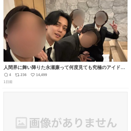
ト
数
数
人間界に舞い降りた永瀬廉って何度見ても究極のアイドル
過ぎてずっと味する。美味い。
4
236
14,499
返
リ
い
1日前
信
ポ
い
数
ス
ね
ト
数
数