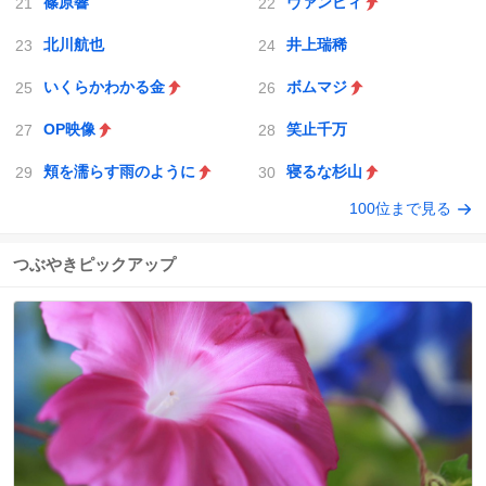
篠原響
ヴァンピィ
北川航也
井上瑞稀
いくらかわかる金
ボムマジ
OP映像
笑止千万
頬を濡らす雨のように
寝るな杉山
100位まで見る
つぶやきピックアップ