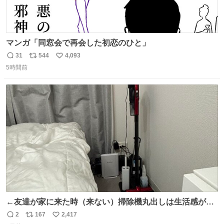
マンガ「同窓会で再会した初恋のひと」
31
544
4,093
返
リ
い
5時間前
信
ポ
い
数
ス
ね
ト
数
数
←友達が家に来た時（来ない）掃除機丸出しは生活感が出
てかっこ悪いなぁ →せや
2
167
2,417
返
リ
い