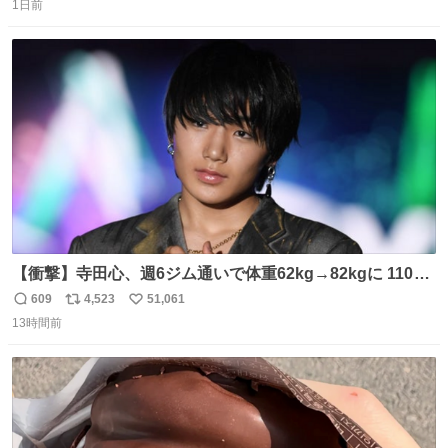
1日前
信
ポ
い
数
ス
ね
ト
数
数
【衝撃】寺田心、週6ジム通いで体重62kg→82kgに 110kg
のベンチプレス持ち上げる姿披露
609
4,523
51,061
返
リ
い
news.livedoor.com/article/detail… 元々自重のみだった
13時間前
信
ポ
い
が、更に筋肉を大きくするためジム通いを開始。筋肉増量
数
ス
ね
のためおにぎり10個、ゼリー飲料3～4本、パスタと毎日4
ト
数
数
千kcalオーバーの食事を摂取し、増量したという。