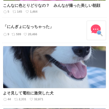
こんなに色とりどりなの？ みんなが撮った美しい朝顔
5
145
1,464
返
リ
い
信
ポ
い
数
ス
ね
「にんぎょになっちゃった」
ト
数
数
9
599
20,466
返
リ
い
信
ポ
い
数
ス
ね
ト
数
数
よそ見して電柱に激突した犬
44
2,331
32,671
返
リ
い
信
ポ
い