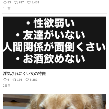
きからずっと水出しっぱなしでもったいないだろ」 「静電
83
787
8,459
返
リ
い
気を逃がし、熱くなった地面の温度を下げ、引火事故の防
1日前
信
ポ
い
止の為必要な作業です」 👴「水不足の昨今にもったいない
数
ス
ね
ことをするな!!」 それでは歌います、聞いてください 「井
ト
数
数
戸水」
浮気されにくい女の特徴
6
176
5,382
返
リ
い
1日前
信
ポ
い
数
ス
ね
ト
数
数