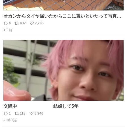
オカンからタイヤ届いたからここに置いといたって写真送
られてきたけど明らかに猫が邪魔くさそうな顔してて草
4
437
7,785
返
リ
い
1日前
信
ポ
い
数
ス
ね
ト
数
数
交際中 結婚して5年
1
118
3,940
返
リ
い
23時間前
信
ポ
い