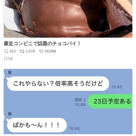
最近コンビニで話題のチョコパイ！
323
1,578
29,888
返
リ
い
1日前
信
ポ
い
数
ス
ね
ト
数
数