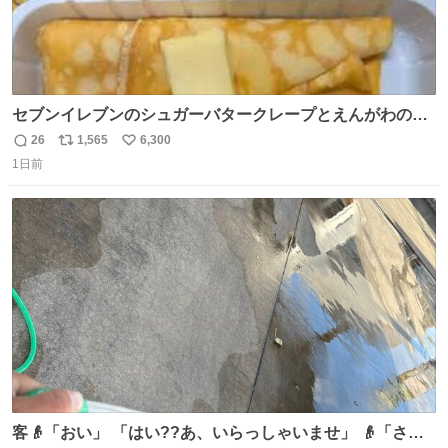
セブンイレブンのシュガーバタークレープとえんがわの寿
司を探している人へ！ シュガーバタークレープは目黒、品
26
1,565
6,300
返
リ
い
川、蒲田、渋谷、川崎、横浜、鶴見、九州の一部エリア限
1日前
信
ポ
い
定商品で8月5日に発注が終了したため店舗に置いてあると
数
ス
ね
ころ少ないですが見つけたら即買いです🤩❣️
ト
数
数
客👴「おい」 「はい??あ、いらっしゃいませ」 👴「さっ