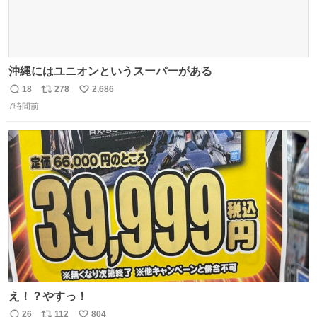
沖縄にはユニオンというスーパーがある
18
278
2,686
返
リ
い
7時間前
信
ポ
い
数
ス
ね
ト
数
数
え！？やすっ！
26
112
804