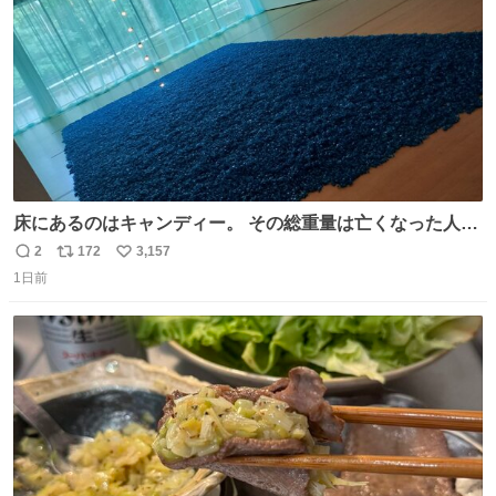
数
床にあるのはキャンディー。 その総重量は亡くなった人と
同等の重さだそうです。 鑑賞者は一つ持ち帰れますが、亡
2
172
3,157
返
リ
い
くなった人の一部を持ち帰っているような感覚になりまし
1日前
信
ポ
い
た。 勇気を出して口に入れたら、ハッカ味😳✨ #ポーラ美
数
ス
ね
術館
ト
数
数