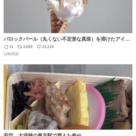
バロックパール（丸くない不定形な真珠）を溶けたアイス
や飴玉、雲、アヒルに見立ててジュエリーデザイナー、
11
3,609
24,238
返
リ
い
Ben Choi 蔡俊文さんの作品。
12時間前
信
ポ
い
instagram.com/bcjoaillerie/
数
ス
ね
ト
数
数
安定。大混雑の東京駅で買えた幸せ。