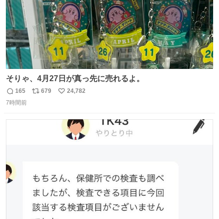
そりゃ、4月27日が真っ先に売れるよ。
165
679
24,782
返
リ
い
7時間前
信
ポ
い
数
ス
ね
ト
数
数