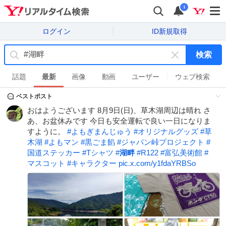
i
ログイン
ID新規取得
検索
キ
ー
話題
最新
画像
動画
ユーザー
ウェブ検索
ワ
ベストポスト
ー
ド
おはようございます 8月9日(日)、草木湖周辺は晴れ さ
を
あ、お盆休みです 今日も安全運転で良い一日になりま
消
すように。
#
よもぎまんじゅう
#
オリジナルグッズ
#
草
す
木湖
#
よもマン
#
黒ごま餡
#
ジャパン峠プロジェクト
#
国道ステッカー
#
Tシャツ
#
湖畔
#
R122
#
富弘美術館
#
マスコット
#
キャラクター
pic.x.com/y1fdaYRBSo