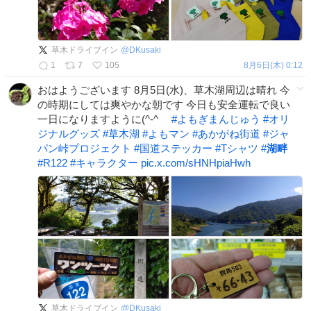
草木ドライブイン
@
DKusaki
1
7
105
8月6日(木) 0:12
おはようございます 8月5日(水)、草木湖周辺は晴れ 今
の時期にしては爽やかな朝です 今日も安全運転で良い
一日になりますように(^-^ゞ
#
よもぎまんじゅう
#
オリ
ジナルグッズ
#
草木湖
#
よもマン
#
あかがね街道
#
ジャ
パン峠プロジェクト
#
国道ステッカー
#
Tシャツ
#
湖畔
#
R122
#
キャラクター
pic.x.com/sHNHpiaHwh
草木ドライブイン
@
DKusaki