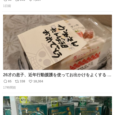
返
リ
い
膨れ上がり、傷だらけ血だらけになりながらも何とか救出
1日前
信
ポ
い
したこの子はその後、工場長の家の子になりました😌💕
数
ス
ね
ト
数
数
26才の息子、近年行動援護を使ってお出かけをよくする 親
との外出はもう嫌らしい。 中身は小学生位なのに小癪な😅
65
338
18,304
返
リ
い
昨日は夜のショッピングモールに行った 先に寝といてよ❗
17時間前
信
ポ
い
と何度も何度も言い残して。 起きたら冷蔵庫に… ああ、こ
数
ス
ね
れ買いに行ってくれたんだ…😭
ト
数
数