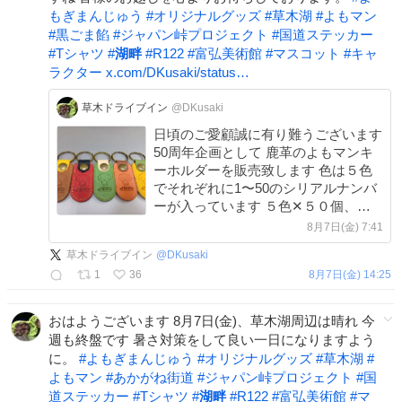
もぎまんじゅう
#
オリジナルグッズ
#
草木湖
#
よもマン
#
黒ごま餡
#
ジャパン峠プロジェクト
#
国道ステッカー
#
Tシャツ
#
湖畔
#
R122
#
富弘美術館
#
マスコット
#
キャ
ラクター
x.com/DKusaki/status…
草木ドライブイン
@DKusaki
日頃のご愛顧誠に有り難うございます
50周年企画として 鹿革のよもマンキ
ーホルダーを販売致します 色は５色
でそれぞれに1〜50のシリアルナンバ
ーが入っています ５色✕５０個、合
計２５０個の限定販売です 今回は番
8月7日(金) 7:41
号は選べません、開封後のお楽しみ
草木ドライブイン
@
DKusaki
近日発売です ご期待下さい。
1
36
8月7日(金) 14:25
おはようございます 8月7日(金)、草木湖周辺は晴れ 今
週も終盤です 暑さ対策をして良い一日になりますよう
に。
#
よもぎまんじゅう
#
オリジナルグッズ
#
草木湖
#
よもマン
#
あかがね街道
#
ジャパン峠プロジェクト
#
国
道ステッカー
#
Tシャツ
#
湖畔
#
R122
#
富弘美術館
#
マ