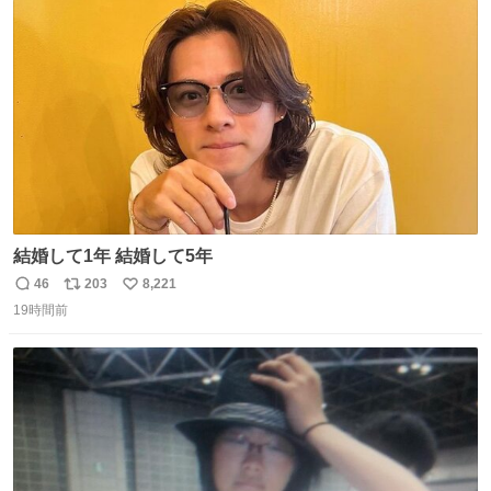
ト
数
数
結婚して1年 結婚して5年
46
203
8,221
返
リ
い
19時間前
信
ポ
い
数
ス
ね
ト
数
数