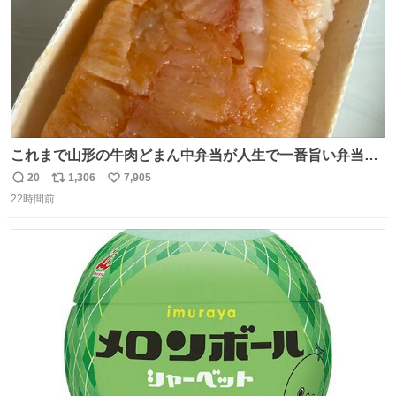
これまで山形の牛肉どまん中弁当が人生で一番旨い弁当だ
ったのだが、それを遥かに超える弁当発見。 個人的に駅弁
20
1,306
7,905
返
リ
い
＆空弁ランキングぶっち切りで首位を独走しているお弁当
22時間前
信
ポ
い
です🥹 福岡空港＆博多駅で購入可🍱 博多駅界隈にステイさ
数
ス
ね
れてるクルーの方は駅での購入が断然オススメです👍 #え
ト
数
数
んがわ明太寿司