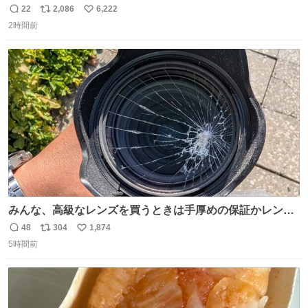
ーを刺しているだけなのに、水が漏れない😳 実はこれ、ち
22
2,086
6,222
返
リ
い
ゃんと理由があるんです💁🏽‍♂️ ビニール袋に水を入れて、ス
2時間前
信
ポ
い
トローを横から差すだけ！ ストローの先端が水面より上に
数
ス
ね
あると、水はほとんど出てきません🙆🏽‍♂️ ポイントは「空
ト
数
数
気」でした🤭
みんな、高級なレンズを買うときは手厚めの保証かレンズ
保護フィルターをちゃんと付けておくんだぞ、お兄さんと
48
304
1,874
返
リ
い
の約束だぞ…😭 涙で画面が見えない…
5時間前
信
ポ
い
数
ス
ね
ト
数
数