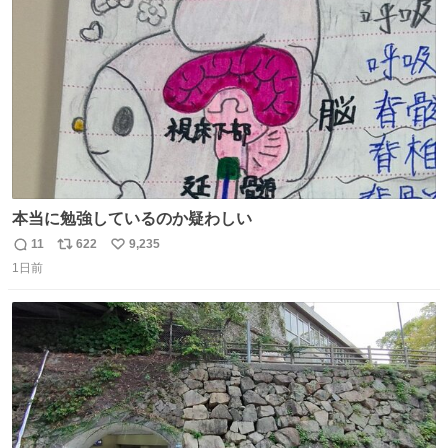
数
い 変わるぞ日本
本当に勉強しているのか疑わしい
11
622
9,235
返
リ
い
1日前
信
ポ
い
数
ス
ね
ト
数
数