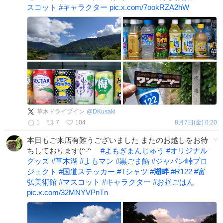
スコット
#
キャラクター
pic.x.com/7ookRZA2hW
草木ドライブイン
@
DKusaki
1
7
104
8月7日(金) 0:20
本日もご来店有難うございました またのお越しをお待
ちしております(^-^ゞ
#
よもぎまんじゅう
#
オリジナル
グッズ
#
草木湖
#
よもマン
#
黒ごま餡
#
ジャパン峠プロ
ジェクト
#
国道ステッカー
#
Tシャツ
#
湖畔
#
R122
#
富
弘美術館
#
マスコット
#
キャラクター
#
お昼ごはん
pic.x.com/32MNYVPnTn