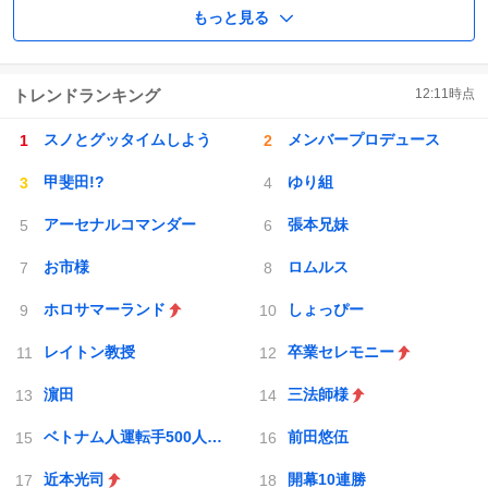
もっと見る
トレンドランキング
12:11
時点
スノとグッタイムしよう
メンバープロデュース
甲斐田!?
ゆり組
アーセナルコマンダー
張本兄妹
お市様
ロムルス
ホロサマーランド
しょっぴー
レイトン教授
卒業セレモニー
濵田
三法師様
ベトナム人運転手500人採用
前田悠伍
近本光司
開幕10連勝