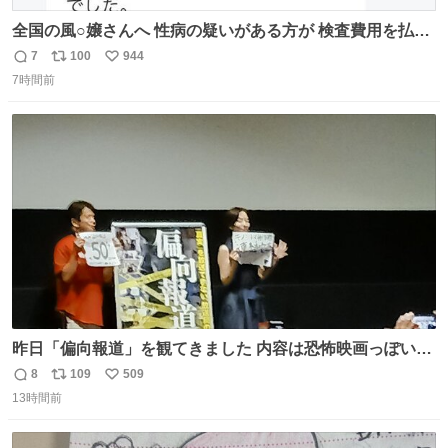
全国の風○嬢さんへ 性病の疑いがある方が 検査費用を払い
たくないからと 検査に行かず、遊び続けているので 気をつ
7
100
944
返
リ
い
けてください🙇‍♀️ オキニトークの名前を ここに置いておき
7時間前
信
ポ
い
ますね。
数
ス
ね
ト
数
数
昨日「偏向報道」を観てきました 内容は恐怖映画っぽいの
かと思ってましたが きちんとエンタメ映画でした。 伏線回
8
109
509
返
リ
い
収もあり、小さい笑いもあり、爽快感もある満足 びっくり
13時間前
信
ポ
い
したのが客層高年齢層だった、この映画ってテレビとか新
数
ス
ね
聞で取り上げてないのにこれだけネットを駆使してる方多
ト
数