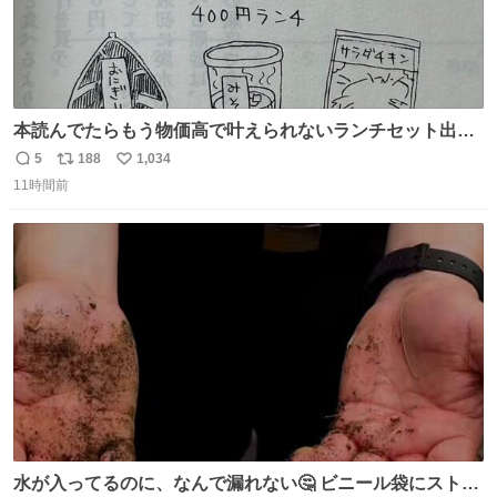
本読んでたらもう物価高で叶えられないランチセット出て
きた
5
188
1,034
返
リ
い
11時間前
信
ポ
い
数
ス
ね
ト
数
数
水が入ってるのに、なんで漏れない🤔 ビニール袋にストロ