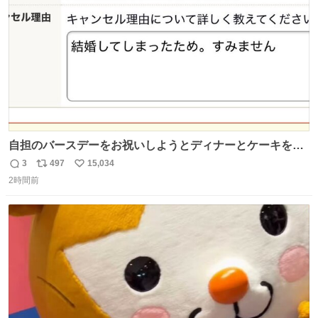
数
自担のバースデーをお祝いしようとディナーとケーキを予
約していたにも関わらず、当の本人がご結婚なさったので
3
497
15,034
返
リ
い
泣く泣くキャンセルした可哀想な重岡担を見かけたら私で
2時間前
信
ポ
い
す
数
ス
ね
ト
数
数