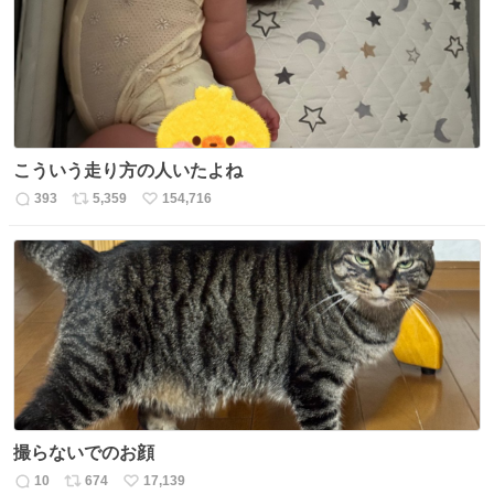
数
こういう走り方の人いたよね
393
5,359
154,716
返
リ
い
信
ポ
い
数
ス
ね
ト
数
数
撮らないでのお顔
10
674
17,139
返
リ
い