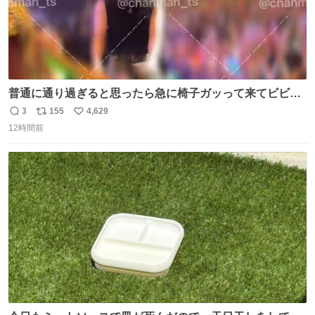
普通に通り過ぎると思ったら急に椅子ガッって来てビビっ
た。そんでまじいい匂い。← #超特急_ESCORT
3
155
4,629
返
リ
い
12時間前
信
ポ
い
数
ス
ね
ト
数
数