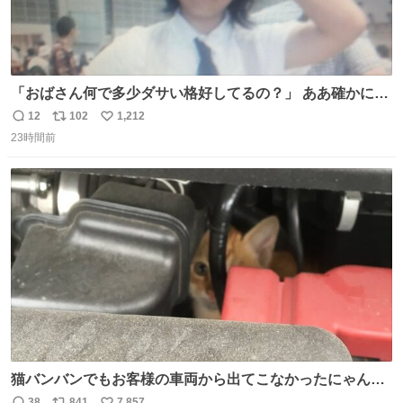
「おばさん何で多少ダサい格好してるの？」 ああ確かに多
少ダサいな。君達が大人になる時にはこんな格好しなくて
12
102
1,212
返
リ
い
済むと良いな
23時間前
信
ポ
い
数
ス
ね
ト
数
数
猫バンバンでもお客様の車両から出てこなかったにゃんこ
🐈 救出しようとした工場長が腕を引っ掻かれ、ぱんぱんに
38
841
7,857