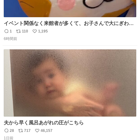
イベント関係なく来館者が多くて、お子さんで大にぎわ
い。 🐹を知らない子が「ねこ🐱」「ねこかな？」とつぶや
1
110
1,195
返
リ
い
いたら音速で反応していた
6時間前
信
ポ
い
数
ス
ね
ト
数
数
夫から早く風呂あがれの圧がこちら
28
717
46,157
返
リ
い
1日前