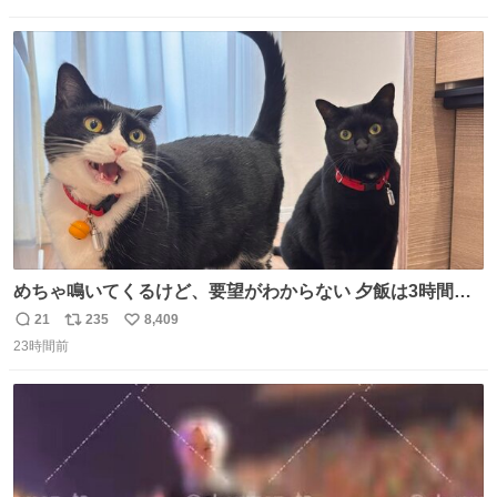
信
ポ
い
数
ス
ね
ト
数
数
めちゃ鳴いてくるけど、要望がわからない 夕飯は3時間も
先だしな
21
235
8,409
返
リ
い
23時間前
信
ポ
い
数
ス
ね
ト
数
数