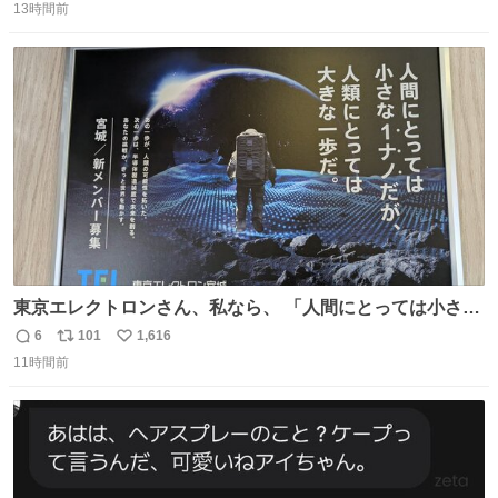
13時間前
信
ポ
い
数
ス
ね
ト
数
数
東京エレクトロンさん、私なら、 「人間にとっては小さな
1ナノだが、人類にとっては大きな一歩ナノだ！」 にしま
6
101
1,616
返
リ
い
す。使ってもいいですよ。
11時間前
信
ポ
い
数
ス
ね
ト
数
数