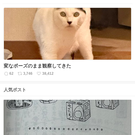
信
ポ
い
数
ス
ね
ト
数
数
変なポーズのまま観察してきた
62
3,746
38,412
返
リ
い
信
ポ
い
数
ス
ね
人気ポスト
ト
数
数