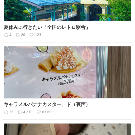
夏休みに行きたい「全国のレトロ駅舎」
4
20
123
返
リ
い
信
ポ
い
数
ス
ね
ト
数
数
キャラメルバナナカスター、ド（裏声）
36
4,270
67,609
返
リ
い
信
ポ
い
数
ス
ね
ト
数