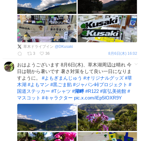
草木ドライブイン
@
DKusaki
3
36
8月6日(木) 16:02
おはようございます 8月6日(木)、草木湖周辺は晴れ 今
日は朝から暑いです 暑さ対策をして良い一日になりま
すように。
#
よもぎまんじゅう
#
オリジナルグッズ
#
草
木湖
#
よもマン
#
黒ごま餡
#
ジャパン峠プロジェクト
#
国道ステッカー
#
Tシャツ
#
湖畔
#
R122
#
富弘美術館
#
マスコット
#
キャラクター
pic.x.com/iEp5IOXR9Y