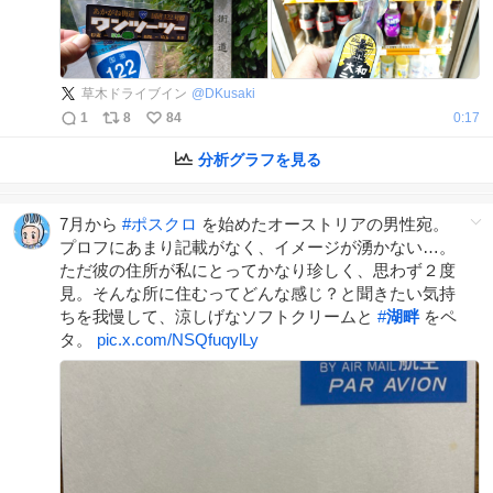
草木ドライブイン
@
DKusaki
1
8
84
0:17
分析グラフを見る
7月から
#
ポスクロ
を始めたオーストリアの男性宛。
プロフにあまり記載がなく、イメージが湧かない…。
ただ彼の住所が私にとってかなり珍しく、思わず２度
見。そんな所に住むってどんな感じ？と聞きたい気持
ちを我慢して、涼しげなソフトクリームと
#
湖畔
をペ
タ。
pic.x.com/NSQfuqylLy