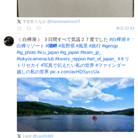
手芸室 たなか
@
HandmaderoomT
昨日 22:43
（ 白樺湖 ） ３日間すべて気温２７度でした
#
白樺湖
#
白樺リゾート
#
湖畔
#
長野県
#
風景
#
旅行
#
igersjp
#
ig_phots
#
icu_japan
#
ig_japan
#
team_jp_
#
tokyocameraclub
#
lovers_nippon
#
art_of_japan_
#
キリ
トリセカイ
#
写真で伝えたい私の世界
#
ファインダー
越しの私の世界
pic.x.com/avHDSyccUa
Land
@
Land3480