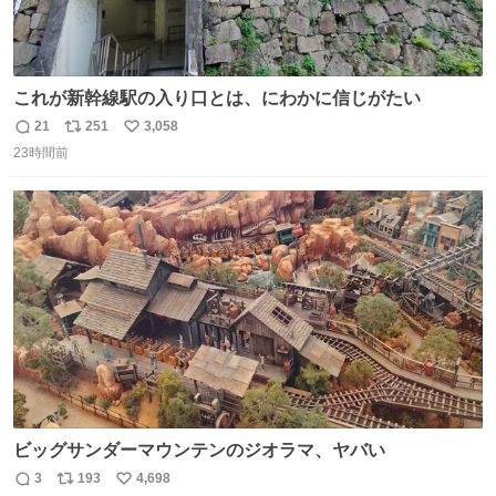
これが新幹線駅の入り口とは、にわかに信じがたい
21
251
3,058
返
リ
い
23時間前
信
ポ
い
数
ス
ね
ト
数
数
ビッグサンダーマウンテンのジオラマ、ヤバい
3
193
4,698
返
リ
い