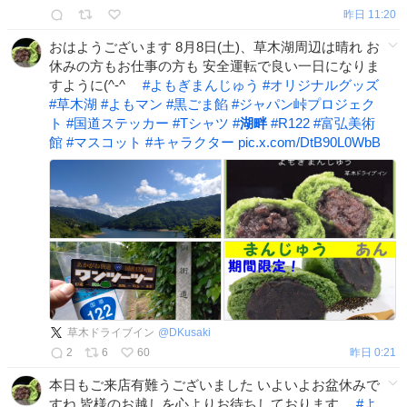
昨日 11:20
おはようございます 8月8日(土)、草木湖周辺は晴れ お
休みの方もお仕事の方も 安全運転で良い一日になりま
すように(^-^ゞ
#
よもぎまんじゅう
#
オリジナルグッズ
#
草木湖
#
よもマン
#
黒ごま餡
#
ジャパン峠プロジェク
ト
#
国道ステッカー
#
Tシャツ
#
湖畔
#
R122
#
富弘美術
館
#
マスコット
#
キャラクター
pic.x.com/DtB90L0WbB
草木ドライブイン
@
DKusaki
2
6
60
昨日 0:21
本日もご来店有難うございました いよいよお盆休みで
すね 皆様のお越しを心よりお待ちしております。
#
よ