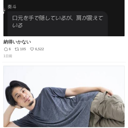
納得いかない
6
105
6,522
返
リ
い
1日前
信
ポ
い
数
ス
ね
ト
数
数