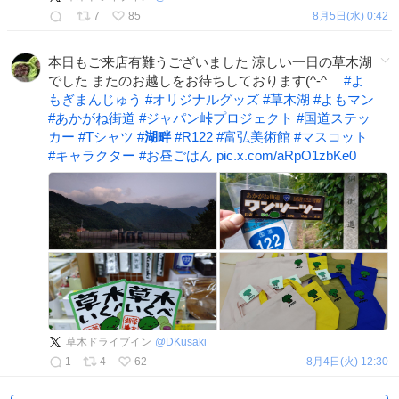
7
85
8月5日(水) 0:42
本日もご来店有難うございました 涼しい一日の草木湖
でした またのお越しをお待ちしております(^-^ゞ
#
よ
もぎまんじゅう
#
オリジナルグッズ
#
草木湖
#
よもマン
#
あかがね街道
#
ジャパン峠プロジェクト
#
国道ステッ
カー
#
Tシャツ
#
湖畔
#
R122
#
富弘美術館
#
マスコット
#
キャラクター
#
お昼ごはん
pic.x.com/aRpO1zbKe0
草木ドライブイン
@
DKusaki
1
4
62
8月4日(火) 12:30