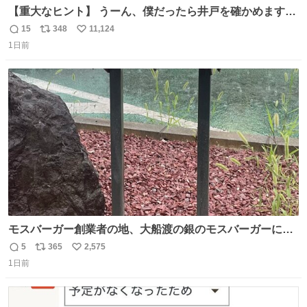
【重大なヒント】 うーん、僕だったら井戸を確かめますけ
どね
15
348
11,124
返
リ
い
1日前
信
ポ
い
数
ス
ね
ト
数
数
モスバーガー創業者の地、大船渡の銀のモスバーガーに一
礼。
5
365
2,575
返
リ
い
1日前
信
ポ
い
数
ス
ね
ト
数