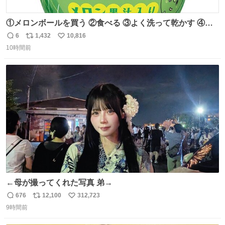
①メロンボールを買う ②食べる ③よく洗って乾かす ④か
わいい
6
1,432
10,816
返
リ
い
10時間前
信
ポ
い
数
ス
ね
ト
数
数
←母が撮ってくれた写真 弟→
676
12,100
312,723
返
リ
い
9時間前
信
ポ
い
数
ス
ね