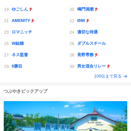
ゆごしん
鳴門渦潮
AMENITY
ØMI
ロマニッチ
適切な待遇
W結婚
ダブルスチール
ネス監督
長野専務
9勝目
男女混合リレー
100位まで見る
つぶやきピックアップ