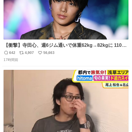
【衝撃】寺田心、週6ジム通いで体重62kg→82kgに 110kg
のベンチプレス持ち上げる姿披露
642
4,907
56,663
返
リ
い
news.livedoor.com/article/detail… 元々自重のみだった
17時間前
信
ポ
い
が、更に筋肉を大きくするためジム通いを開始。筋肉増量
数
ス
ね
のためおにぎり10個、ゼリー飲料3～4本、パスタと毎日4
ト
数
数
千kcalオーバーの食事を摂取し、増量したという。