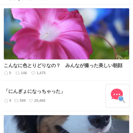
こんなに色とりどりなの？ みんなが撮った美しい朝顔
5
146
1,475
返
リ
い
信
ポ
い
数
ス
ね
「にんぎょになっちゃった」
ト
数
数
9
599
20,466
返
リ
い
信
ポ
い
数
ス
ね
ト
数
数