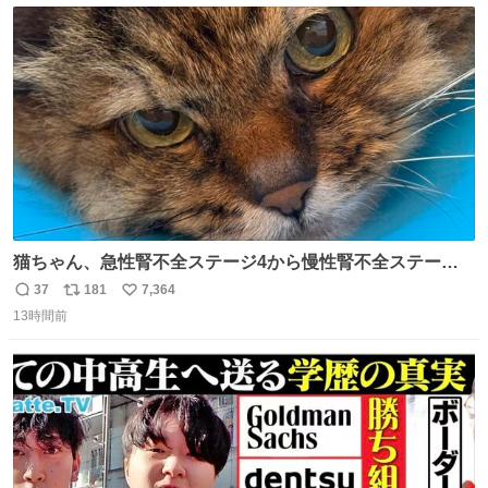
ト
数
数
猫ちゃん、急性腎不全ステージ4から慢性腎不全ステージ2
になりました😭点滴も週一で大丈夫になった… このままだ
37
181
7,364
返
リ
い
と2、3日持たないって言われたのが嘘みたい…本当に嬉し
13時間前
信
ポ
い
い😭😭😭頑張ってくれてありがとう😭😭😭 嬉しくて帰り
数
ス
ね
道泣きながら歩いてたら向こうから来た人にすごい顔され
ト
数
数
た🫠