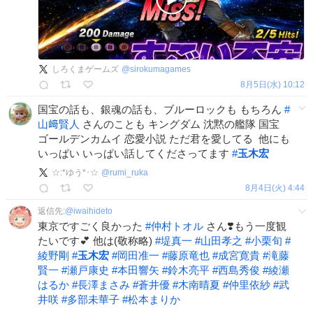
しろくまゲームズ
@
sirokumagames
8月5日(水) 10:12
国宝の話も、銀魂の話も⁡、ブルーロックも⁡ ⁡もちろん
#
山﨑賢人
さんのことも キングダム 沈黙の艦隊 国宝 ⁡ ⁡
ゴールデンカムイ⁡ ⁡恋愛小説⁡ ただ君を愛してる⁡ ⁡⁡ 他にも⁡
いっぱい いっぱい話してくださってます
#
玉木宏
⁡
☆:*ゆう*･☆
@
rumi_ruka
8月4日(火) 4:44
返信先:
@
iwaihideto
東京ですごく良かった
#
仲村トオル
さん❣️もう一度観
たいです💕 他は(敬称略)
#
堤真一
#
山田孝之
#
小栗旬
#
綾野剛
#
玉木宏
#
岡田准一
#
藤原竜也
#
成宮寛貴
#
滝藤
賢一
#
瀬戸康史
#
本田響矢
#
鈴木亮平
#
西島秀俊
#
綾瀬
はるか
#
長澤まさみ
#
蒼井優
#
木南晴夏
#
仲里依紗
#
武
井咲
#
多部未華子
#
松本まりか