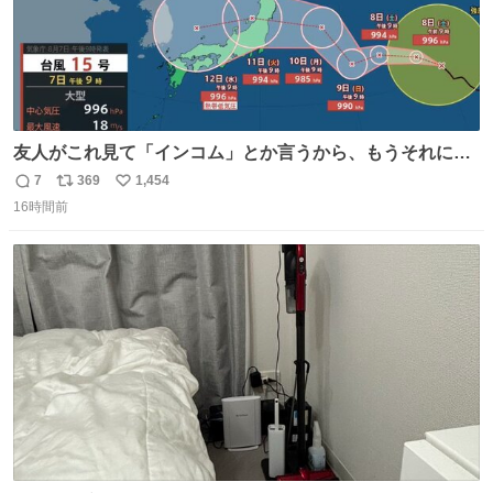
友人がこれ見て「インコム」とか言うから、もうそれにし
か見えなくなっちゃった。
7
369
1,454
返
リ
い
16時間前
信
ポ
い
数
ス
ね
ト
数
数