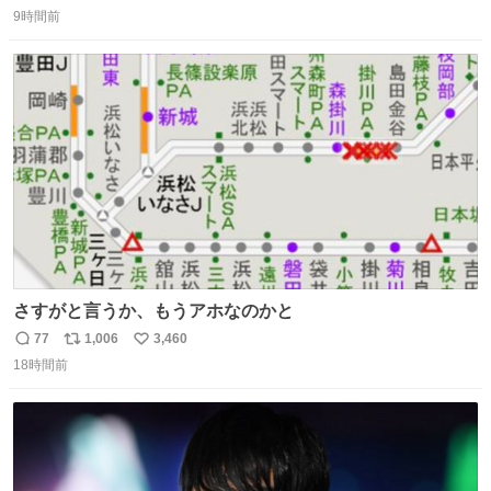
返
リ
い
9時間前
信
ポ
い
数
ス
ね
ト
数
数
さすがと言うか、もうアホなのかと
77
1,006
3,460
返
リ
い
18時間前
信
ポ
い
数
ス
ね
ト
数
数