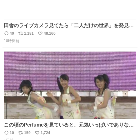
田舎のライブカメラ見てたら「二人だけの世界」を発見し
た
40
1,181
48,160
返
リ
い
10時間前
信
ポ
い
数
ス
ね
ト
数
数
この頃のPerfumeを見ていると、元気いっぱいでありなが
ら決して感情に任せすぎることなく、しっかりと制御され
10
159
1,724
返
リ
い
たダンスであることに新鮮に驚く。3人のあげた足の向き