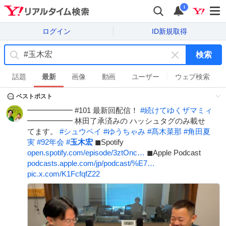
i
ログイン
ID新規取得
検索
キ
ー
話題
最新
画像
動画
ユーザー
ウェブ検索
ワ
ベストポスト
ー
ド
━━━━━━ #101 最新回配信！
#
続けてゆくザマミィ
を
━━━━━━ 林田了承済みの ハッシュタグのみ載せ
消
てます。
#
シュウペイ
#
ゆうちゃみ
#
髙木菜那
#
角田夏
す
実
#
92年会
#
玉木宏
◼︎Spotify
open.spotify.com/episode/3ztOnc…
◼︎Apple Podcast
podcasts.apple.com/jp/podcast/%E7…
pic.x.com/K1FcfqfZ22