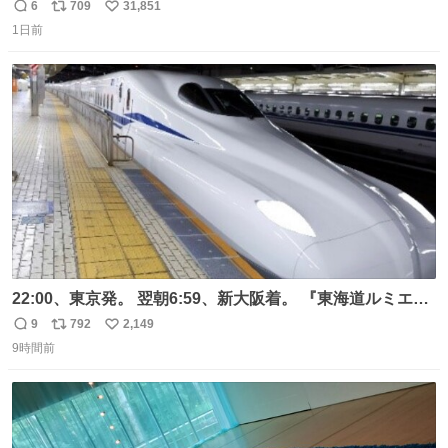
元気出してほしい
6
709
31,851
返
リ
い
1日前
信
ポ
い
数
ス
ね
ト
数
数
22:00、東京発。 翌朝6:59、新大阪着。 『東海道ルミエー
ルエクスプレス』が今夜、初運行！ 岐阜羽島駅で夜を越す
9
792
2,149
返
リ
い
東海道新幹線。寝台列車じゃないのに、朝まで新幹線とい
9時間前
信
ポ
い
う、なんだか特別体験😉 #TRAINTRIP #東海道ルミエール
数
ス
ね
エクスプレス
ト
数
数