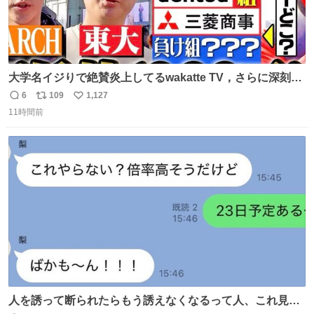
大学名イジりで絶賛炎上してるwakatte TV，さらに深刻な
問題はこっちでは？ ・都内の特定企業に入るのを極度に推
6
109
1,127
返
リ
い
奨し，それ以外の地域で堅実に生きるのを周縁化する ・恋
11時間前
信
ポ
い
愛にかまけ，「陽キャラ」として振る舞うのを極端に中心
数
ス
ね
化する ・院生が研究環境を求め他大学に移るのを批判する
ト
数
数
過去例↓
人を誘って断られたらもう誘えなくなるって人、これ見て