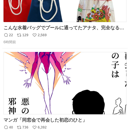
こんな水着バッグでプールに通ってたアナタ、完全なる同
世代（笑） #70年代 #80年代 #昭和レトロ
22
129
2,569
返
リ
い
6時間前
信
ポ
い
数
ス
ね
ト
数
数
マンガ「同窓会で再会した初恋のひと」
40
736
6,392