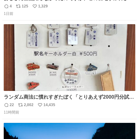
（日向坂46）はマリサポだったのですね。 カメラ目線でに
4
125
1,329
返
リ
い
っこりしていただいたので撮影したものの、全然誰だか知
1日前
信
ポ
い
りませんでした。 マリサポらしいのでこれからは名前覚え
数
ス
ね
ます！！
ト
数
数
ランダム商法に慣れすぎたぼく「とりあえず2000円分試し
てみるか…」 駅員さん「どれが欲しいの？」 ぼく「えっ
22
2,002
14,435
返
リ
い
良いんですか？」 駅員さん「何が…？？」 やっぱランダム
11時間前
信
ポ
い
って悪い文化だ
数
ス
ね
わ！！！！！！！！！！！！！！！！！！！！
ト
数
数