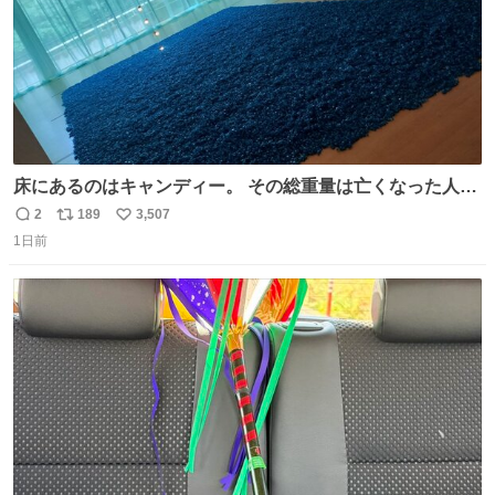
床にあるのはキャンディー。 その総重量は亡くなった人と
同等の重さだそうです。 鑑賞者は一つ持ち帰れますが、亡
2
189
3,507
返
リ
い
くなった人の一部を持ち帰っているような感覚になりまし
1日前
信
ポ
い
た。 勇気を出して口に入れたら、ハッカ味😳✨ #ポーラ美
数
ス
ね
術館
ト
数
数