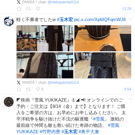
PANDA＊chan
@
mekapanda0114
13:28
軽く不審者でしたw
#
玉木宏
pic.x.com/XpMQFqmWJ8
PANDA＊chan
@
mekapanda0114
5
4:54
◤映画『雪風 YUKIKAZE』⚓◢ 📢 オンラインでのご
予約・ご注文は【8/14（金）まで】となります！ ご購
入をご希望の方は、お早めにお申し込みください。 太
平洋戦争を駆け抜けた不沈の駆逐艦「
#
雪風
」 激戦の
最前線で仲間も敵も救い続けた奇跡の物語。
#
雪風
YUKIKAZE
#
竹野内豊
#
玉木宏
#
奥平大兼