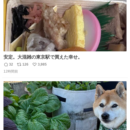
安定。大混雑の東京駅で買えた幸せ。
32
126
3,985
返
リ
い
12時間前
信
ポ
い
数
ス
ね
ト
数
数