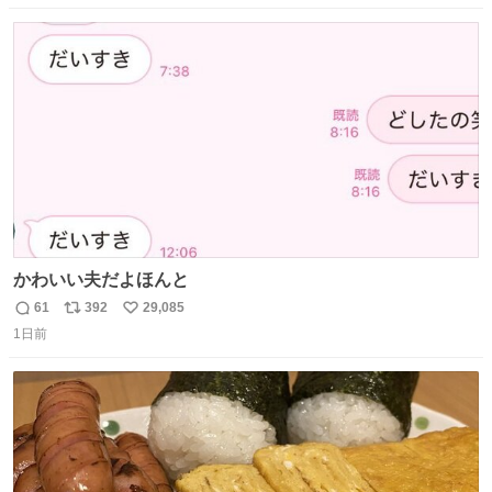
数
ス
ね
ト
数
数
かわいい夫だよほんと
61
392
29,085
返
リ
い
1日前
信
ポ
い
数
ス
ね
ト
数
数