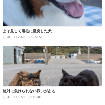
よそ見して電柱に激突した犬
44
2,335
32,672
返
リ
い
信
ポ
い
数
ス
ね
ト
数
数
絶対に負けられない戦いがある
39
1,726
11,089
返
リ
い
信
ポ
い