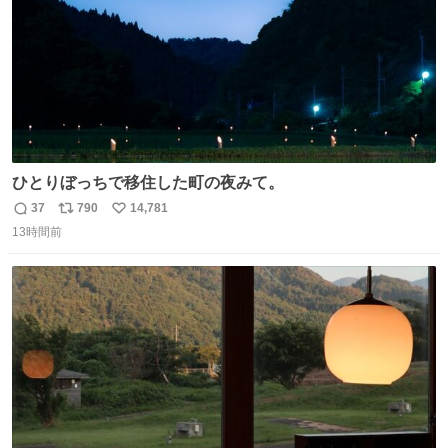
ひとりぼっちで移住した町の夜みて。
37
790
14,781
返
リ
い
13時間前
信
ポ
い
数
ス
ね
ト
数
数