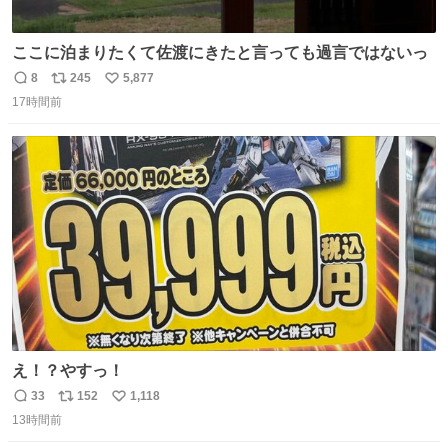
ここに泊まりたくて佐渡にきたと言っても過言ではないっ
8
245
5,877
返
リ
い
17時間前
信
ポ
い
数
ス
ね
ト
数
数
え！？やすっ！
33
152
1,118
返
リ
い
13時間前
信
ポ
い
数
ス
ね