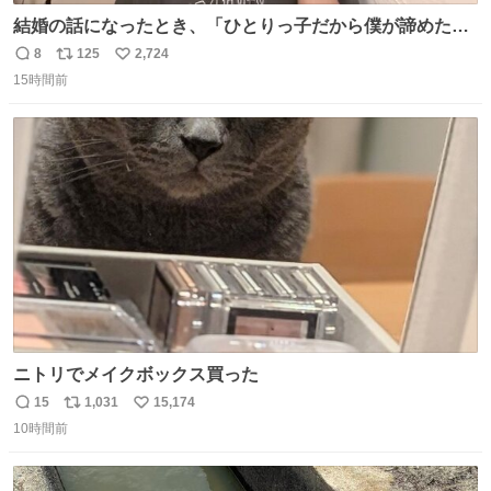
結婚の話になったとき、「ひとりっ子だから僕が諦めた瞬
間に一族が潰える」「死ぬとき1人とか嫌」だから結婚願
8
125
2,724
返
リ
い
望は"ある"って答えたものの、結局「（結婚は）向いてね
15時間前
信
ポ
い
ぇのかもしれない」で締める北山くん、きっといろいろ考
数
ス
ね
えて言葉を選んで、まるく収めてくれたんだなと思った
ト
数
数
ニトリでメイクボックス買った
15
1,031
15,174
返
リ
い
10時間前
信
ポ
い
数
ス
ね
ト
数