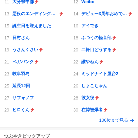
大分県中部
Weibo
悪役のエンディングは死のみ
デビュー3周年おめでとう
誕生日を迎えました
アイでき
日村さん
ふつうの軽音部
うさんくさい
二軒目どうする
ベガパンク
誰やねん
岐阜羽島
ミッドナイト屋台2
延長12回
しょこちゃん
サフォノフ
彼女役
ヒロくん
在韓被爆者
100位まで見る
つぶやきピックアップ