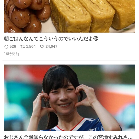
朝ごはんなんてこういうのでいいんだよ🤤
526
1,504
24,047
返
リ
い
16時間前
信
ポ
い
数
ス
ね
ト
数
数
おじさん全然知らなかったのですが、この宮地すみれさん