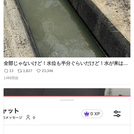
数
全部じゃないけど！水位も半分ぐらいだけど！水が来はじ
めたよ！！！ 作業してくれた方々ありがとーーー
13
1,827
23,346
返
リ
い
ー！！！！！！！！！！！！！！！！！！！！！！！！！
14時間前
信
ポ
い
！
数
ス
ね
ト
数
数