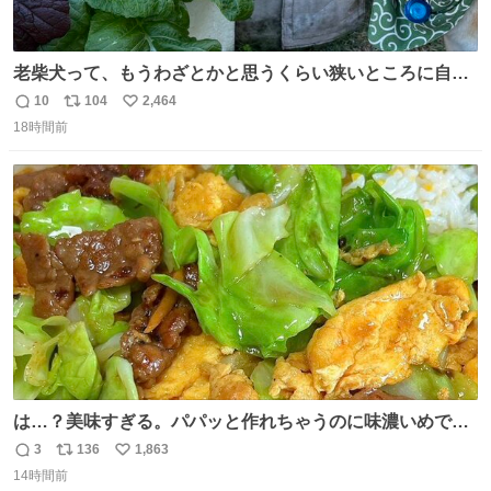
老柴犬って、もうわざとかと思うくらい狭いところに自ら
はまりにいくじゃないですか？ 今朝ガーデニングしてる飼
10
104
2,464
返
リ
い
い主の間にはまってきて、最高に可愛かった♥️
18時間前
信
ポ
い
数
ス
ね
ト
数
数
は…？美味すぎる。パパッと作れちゃうのに味濃いめで満
足感エグいの天才だろ🥹
3
136
1,863
返
リ
い
14時間前
信
ポ
い