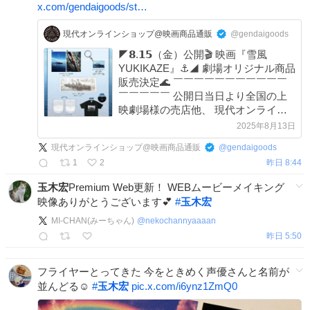
x.com/gendaigoods/st…
現代オンラインショップ@映画商品通販
@gendaigoods
◤𝟴.𝟭𝟱（金）公開🎬 映画『雪風
YUKIKAZE』⚓◢ 劇場オリジナル商品
販売決定🌊 ￣￣￣￣￣￣￣￣￣￣￣
￣￣￣￣￣ 公開日当日より全国の上
映劇場様の売店他、 現代オンライン
ショップでは公開日の 【AM10:00よ
2025年8月13日
り】販売開始致します！！ ⚓商品ペ
現代オンラインショップ@映画商品通販
@
gendaigoods
ージはこちら▼
1
2
昨日 8:44
gendaigoods.com/SHOP/1172907/l…
玉木宏
Premium Web更新！ WEBムービーメイキング
映像ありがとうございます💕
#
玉木宏
MI-CHAN(みーちゃん)
@
nekochannyaaaan
昨日 5:50
フライヤーとってきた 今をときめく声優さんと名前が
並んどる☺️
#
玉木宏
pic.x.com/i6ynz1ZmQ0