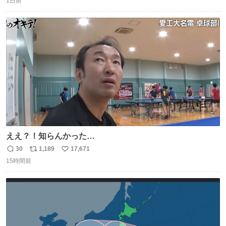
1日前
信
ポ
い
や角度とか本当に細かな部分まできっちりと揃っていてそ
数
ス
ね
こから積み重ねてきた努力や練習量が見て取れる…
ト
数
数
ええ？！知らんかった…
30
1,189
17,671
返
リ
い
15時間前
信
ポ
い
数
ス
ね
ト
数
数