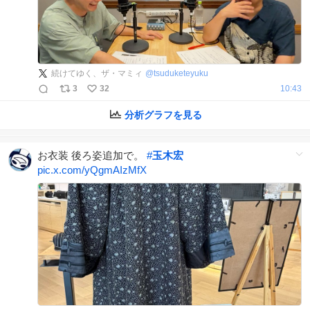
続けてゆく、ザ・マミィ
@
tsuduketeyuku
3
32
10:43
分析グラフを見る
お衣装 後ろ姿追加で。
#
玉木宏
pic.x.com/yQgmAIzMfX