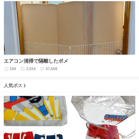
数
ス
ね
ト
数
数
エアコン清掃で隔離したポメ
189
3,554
47,668
返
リ
い
信
ポ
い
数
ス
ね
人気ポスト
ト
数
数