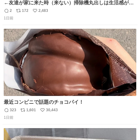
←友達が家に来た時（来ない）掃除機丸出しは生活感が出
てかっこ悪いなぁ →せや
2
172
2,483
返
リ
い
1日前
信
ポ
い
数
ス
ね
ト
数
数
最近コンビニで話題のチョコパイ！
323
1,601
30,443
返
リ
い
1日前
信
ポ
い
数
ス
ね
ト
数
数