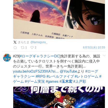
きらたま
@
tamaguru_
1
2
8月5日(水) 10:55
#29[
#
ローグギャラクシーDC
]免許更新する為の、施設
を占拠しているテロリストを倒すべく施設内に侵入中
のジェスター一行。世界一きちー免許更新[...
youtu.be/roOzFS239XA?si…
@YouTube
より
#
ローグ
ギャラクシー
#
RPG
#
レベルファイブ
#
レトロゲーム
#
ゲーム
#
ゲーム実況
#
games
#
玉木宏
#
上戸彩