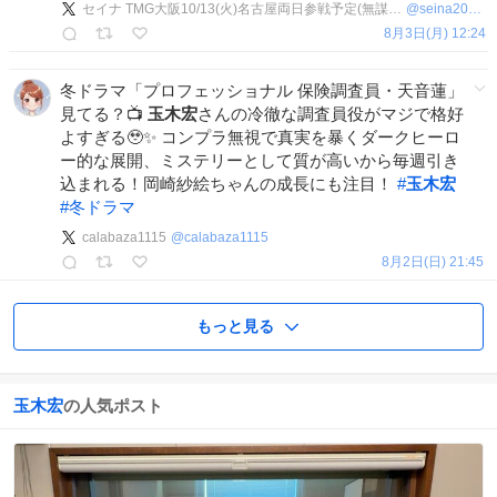
セイナ TMG大阪10/13(火)名古屋両日参戦予定(無謀な1階スタンディング)
@
seina20171001
8月3日(月) 12:24
冬ドラマ「プロフェッショナル 保険調査員・天音蓮」
見てる？📺
玉木宏
さんの冷徹な調査員役がマジで格好
よすぎる🥹✨ コンプラ無視で真実を暴くダークヒーロ
ー的な展開、ミステリーとして質が高いから毎週引き
込まれる！岡崎紗絵ちゃんの成長にも注目！
#
玉木宏
#
冬ドラマ
calabaza1115
@
calabaza1115
8月2日(日) 21:45
もっと見る
玉木宏
の人気ポスト