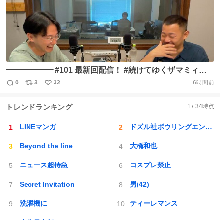
━━━━━━ #101 最新回配信！ #続けてゆくザマミィ
━━━━━━ 林田了承済みの ハッシュタグのみ載せてま
0
3
32
6時間前
返
リ
い
す。 #シュウペイ #ゆうちゃみ #髙木菜那 #角田夏実 #92年
信
ポ
い
会 #玉木宏 ◼︎Spotify https://t.co/EyPYMDc9SD ◼︎Apple
トレンドランキング
17:34
時点
数
ス
ね
Podcast https://t.co/1TiZJFR9yk https://t.co/K1FcfqfZ22
ト
数
LINEマンガ
ドズル社ボウリングエンドラ討伐
数
Beyond the line
大橋和也
ニュース超特急
コスプレ禁止
Secret Invitation
男(42)
洗濯機に
ティーレマンス