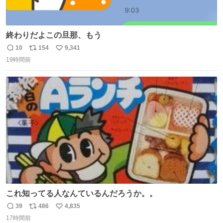
終わりだよこの旦那、もう
10
154
9,341
返
リ
い
19時間前
信
ポ
い
数
ス
ね
ト
数
数
これ知ってる人なんているんだろうか。。
39
486
4,835
返
リ
い
17時間前
信
ポ
い