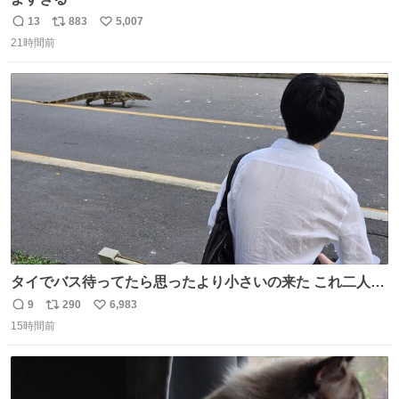
13
883
5,007
返
リ
い
21時間前
信
ポ
い
数
ス
ね
ト
数
数
タイでバス待ってたら思ったより小さいの来た これ二人行
けるか？
9
290
6,983
返
リ
い
15時間前
信
ポ
い
数
ス
ね
ト
数
数