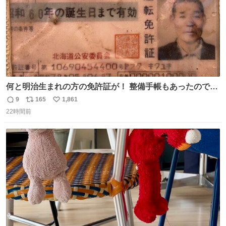
何と明治生まれの方の免許証が！ 整備手帳もあったのでこ
の方は新車で買われてるようです 住所調べても既に家はな
9
165
1,861
返
リ
い
くAIに聞いたりリサーチ力の凄い酷道仲間に調べてもらっ
22時間前
信
ポ
い
たりして辿り着きました 友人はいつかこのカブに乗って自
数
ス
ね
分の手でこの免許証を親族の方に返したいと思っていて今
ト
数
数
回実現しそうです