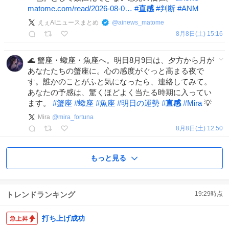
matome.com/read/2026-08-0…
#
直感
#
判断
#
ANM
えぇAIニュースまとめ
@
ainews_matome
8月8日(土) 15:16
🌊 蟹座・蠍座・魚座へ。明日8月9日は、夕方から月が
あなたたちの蟹座に。心の感度がぐっと高まる夜で
す。誰かのことがふと気になったら、連絡してみて。
あなたの予感は、驚くほどよく当たる時期に入ってい
ます。
#
蟹座
#
蠍座
#
魚座
#
明日の運勢
#
直感
#
Mira
💡
Mira
@
mira_fortuna
8月8日(土) 12:50
もっと見る
トレンドランキング
19:29
時点
打ち上げ成功