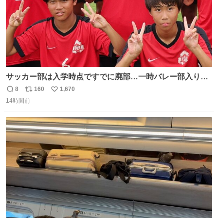
サッカー部は入学時点ですでに廃部…一時バレー部入りも
2人で復活させた伊勢原市立中沢中の柳川&宮口、合同チー
8
160
1,670
返
リ
い
ムで歩んだ3年間の集大成で全国へ
14時間前
信
ポ
い
web.gekisaka.jp/news/jryouth/d… #中学サッカー #全国中
数
ス
ね
学校サッカー大会 #全中 #ゲキサカ
ト
数
数