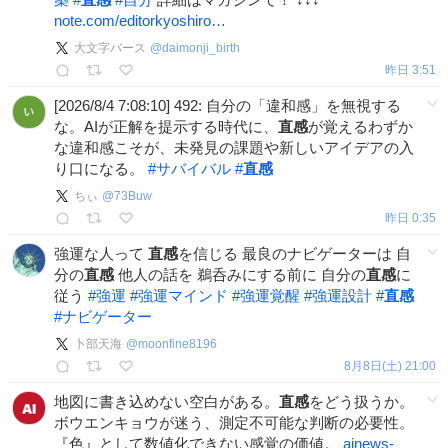
note.com/editorkyoshiro…
大文字バース
@
daimonji_birth
昨日 3:51
[2026/8/4 7:08:10] 492: 自分の「違和感」を無視する
な。AIが正解を提示する時代に、
直感
が覚えるわずか
な違和感こそが、未発見の課題や新しいアイデアの入
り口になる。
#
サバイバル
#
直感
ちぃ
@
73Buw
昨日 0:35
強運な人って
直感
を信じる 最良のナビゲーターは 自
分の
直感
他人の話を 鵜呑みにする前に 自分の
直感
に
従う
#
強運
#
強運マインド
#
強運覚醒
#
強運設計
#
直感
#
ナビゲーター
卜部天海
@
moonfine8196
8月8日(土) 21:00
地図に書き込めない空白がある。
直感
をどう扱うか。
ボウエンキョウが迷う、測定不可能な判断の必要性。
『色』として数値化できない感覚の価値。
ainews-