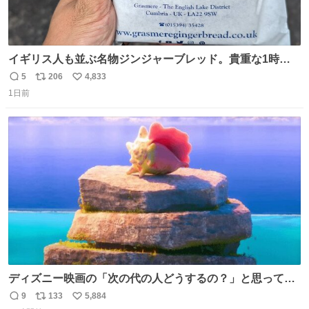
イギリス人も並ぶ名物ジンジャーブレッド。貴重な1時間
の自由時間のうち20分並んだ価値があるぐらい美味しかっ
5
206
4,833
返
リ
い
たです。
1日前
信
ポ
い
数
ス
ね
ト
数
数
ディズニー映画の「次の代の人どうするの？」と思ってし
まうもの
9
133
5,884
返
リ
い