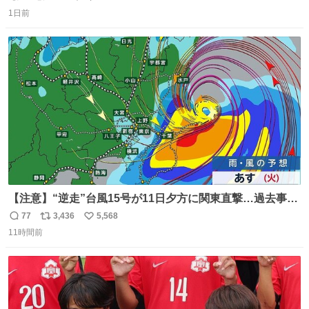
返
リ
い
後半のお洋服❤︎
1日前
信
ポ
い
数
ス
ね
ト
数
数
【注意】“逆走”台風15号が11日夕方に関東直撃…過去事例
が少なく予想外の被害も懸念
77
3,436
5,568
返
リ
い
news.livedoor.com/lite/article_d… 台風15号はかなり珍し
11時間前
信
ポ
い
いタイプで、東海上から西に進む“逆走型”。東海上から西
数
ス
ね
に進んで上陸した台風は過去にも3例しかない。もしも、
ト
数
数
茨城県か福島県に上陸すれば初のケースとなる。