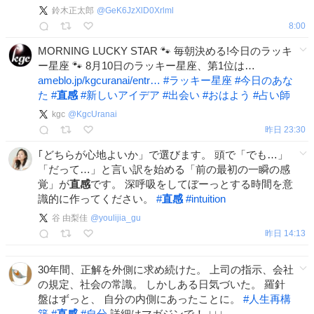
鈴木正太郎
@
GeK6JzXlD0Xrlml
8:00
MORNING LUCKY STAR 🐾 毎朝決める!今日のラッキ
ー星座 🐾 8月10日のラッキー星座、第1位は…
ameblo.jp/kgcuranai/entr…
#
ラッキー星座
#
今日のあな
た
#
直感
#
新しいアイデア
#
出会い
#
おはよう
#
占い師
kgc
@
KgcUranai
昨日 23:30
｢どちらが心地よいか」で選びます。 頭で「でも…」
「だって…」と言い訳を始める「前の最初の一瞬の感
覚」が
直感
です。 深呼吸をしてぼーっとする時間を意
識的に作ってください。
#
直感
#
intuition
谷 由梨佳
@
youlijia_gu
昨日 14:13
30年間、正解を外側に求め続けた。 上司の指示、会社
の規定、社会の常識。 しかしある日気づいた。 羅針
盤はずっと、 自分の内側にあったことに。
#
人生再構
築
#
直感
#
自分
詳細はマガジンで！ ↓↓↓