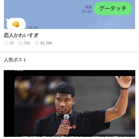
恋人かわいすぎ
32
782
82,398
返
リ
い
信
ポ
い
数
ス
ね
人気ポスト
ト
数
数