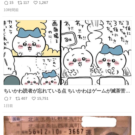
安鉄筋家族
15
117
1,267
返
リ
い
10時間前
信
ポ
い
数
ス
ね
ト
数
数
ちいかわ読者が忘れている点 ちいかわはゲームが滅茶苦茶
上手い
7
407
15,751
返
リ
い
1日前
信
ポ
い
数
ス
ね
ト
数
数