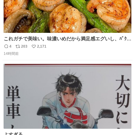
これガチで美味い。味濃いめだから満足感エグいし、ﾊﾞｸﾊﾞ
ｸ食べても低カロリーなの。(ただ次の日予定ある時は気を
4
203
2,171
返
リ
い
つけて😭)
14時間前
信
ポ
い
数
ス
ね
ト
数
数
よすぎる