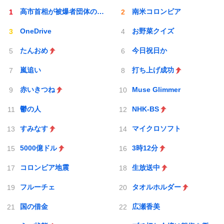
高市首相が被爆者団体の会長から話を聞く姿
南米コロンビア
OneDrive
お野菜クイズ
たんおめ
今日祝日か
嵐追い
打ち上げ成功
赤いきつね
Muse Glimmer
鬱の人
NHK-BS
すみなす
マイクロソフト
5000億ドル
3時12分
コロンビア地震
生放送中
フルーチェ
タオルホルダー
国の借金
広瀬香美