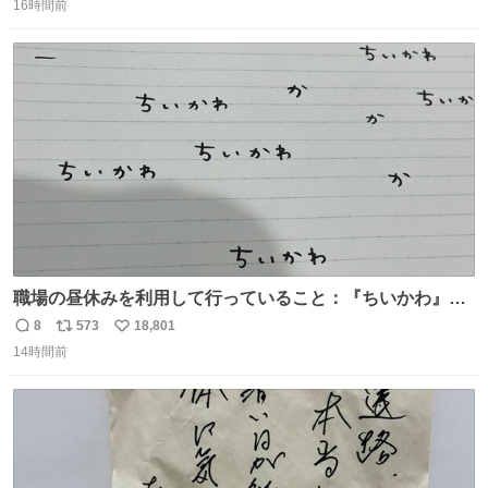
16時間前
信
ポ
い
数
ス
ね
ト
数
数
職場の昼休みを利用して行っていること：『ちいかわ』の
タイトルフォントの練習
8
573
18,801
返
リ
い
14時間前
信
ポ
い
数
ス
ね
ト
数
数