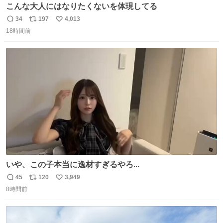
こんな大人にはなりたくないを体現してる
34
197
4,013
返
リ
い
18時間前
信
ポ
い
数
ス
ね
ト
数
数
いや、この子本当に逸材すぎるやろ...
45
120
3,949
返
リ
い
8時間前
信
ポ
い
数
ス
ね
ト
数