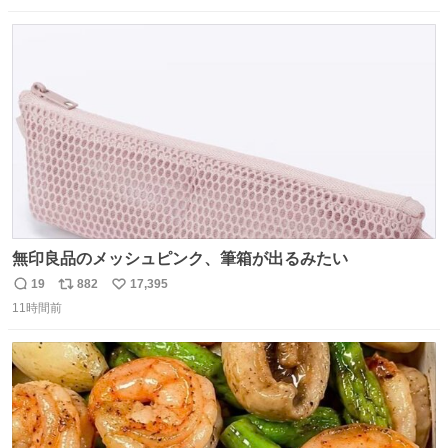
数
ス
ね
ト
数
数
無印良品のメッシュピンク、筆箱が出るみたい
19
882
17,395
返
リ
い
11時間前
信
ポ
い
数
ス
ね
ト
数
数