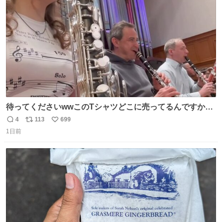
数
待ってくださいwwこのTシャツどこに売ってるんですか
www
4
113
699
返
リ
い
1日前
信
ポ
い
数
ス
ね
ト
数
数