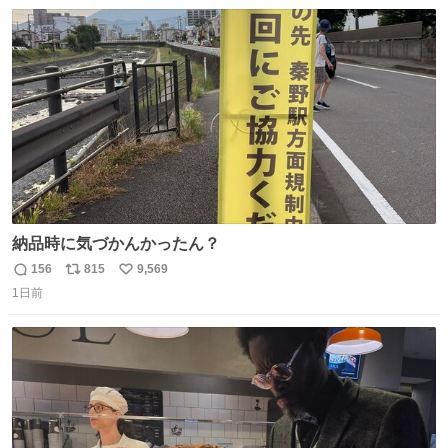
数
ス
ね
ト
数
数
納品時に気づかんかったん？
156
815
9,569
返
リ
い
1日前
信
ポ
い
数
ス
ね
ト
数
数