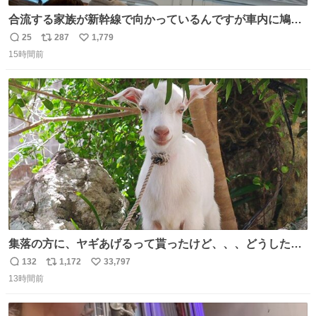
合流する家族が新幹線で向かっているんですが車内に鳩が
乗車してしまったようで 捕獲の為那須塩原で10分停止した
25
287
1,779
返
リ
い
ようで🤣無事降車👏しかし乗り継ぎが間に合わなくなって
15時間前
信
ポ
い
しまった😓
数
ス
ね
ト
数
数
集落の方に、ヤギあげるって貰ったけど、、、どうしたら
ええんかわからん。 とりあえず軒先に繋いでるけど人慣れ
132
1,172
33,797
返
リ
い
してないから、スマホの通知音でビクッてなってはる。
13時間前
信
ポ
い
数
ス
ね
ト
数