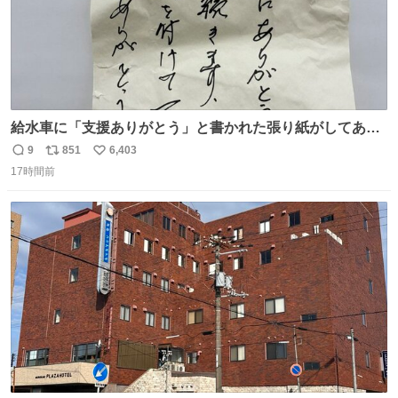
給水車に「支援ありがとう」と書かれた張り紙がしてあっ
たのだ。現地で活動する職員の疲れも少し吹き飛んだの
9
851
6,403
返
リ
い
だ。温かいお気持ち、本当にありがとうございますなのだ
17時間前
信
ポ
い
😊一日も早く日常が戻るよう、これからも心を込めて支援
数
ス
ね
を続けていくのだ💪＃米子市上下水道局 ＃給水支援
ト
数
数