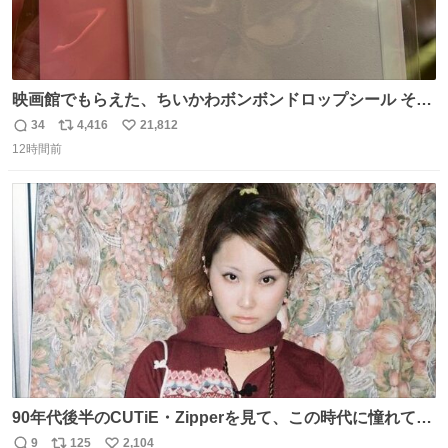
映画館でもらえた、ちいかわボンボンドロップシール その
ままキーホルダーにして使いたいって人まずキャンドゥに
34
4,416
21,812
返
リ
い
行きな 何も加工せずにキーホルダーになるケースあるか
12時間前
信
ポ
い
ら……な￼ #ちいかわ #キャンドゥ #ボンボンドロップシール
数
ス
ね
ト
数
数
90年代後半のCUTiE・Zipperを見て、この時代に憧れて
「令和」に再現した22歳🍓 身につけてるものは全て90年代
9
125
2,104