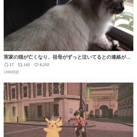
実家の猫が亡くなり、祖母がずっと泣いてるとの連絡があ
りました… 西日本豪雨の時、家族が避難する中1匹で2階に
17
142
6,152
返
リ
い
残り、怖い思いをして頑張った子だった😢私の家族を支え
19時間前
信
ポ
い
てくれて本当にありがとう✨
数
ス
ね
ト
数
数