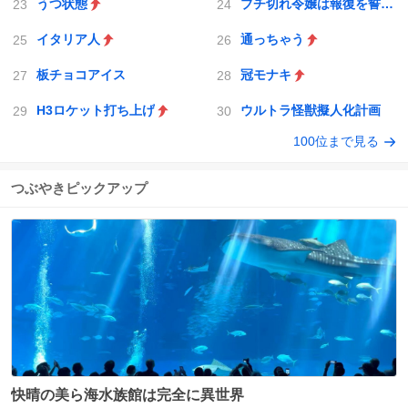
うつ状態
ブチ切れ令嬢は報復を誓いました。
イタリア人
通っちゃう
板チョコアイス
冠モナキ
H3ロケット打ち上げ
ウルトラ怪獣擬人化計画
100位まで見る
つぶやきピックアップ
快晴の美ら海水族館は完全に異世界