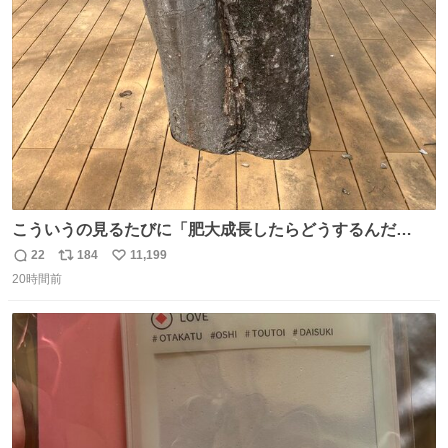
ト
数
数
こういうの見るたびに「肥大成長したらどうするんだ
ろ…」って心配になっちゃう．
22
184
11,199
返
リ
い
20時間前
信
ポ
い
数
ス
ね
ト
数
数