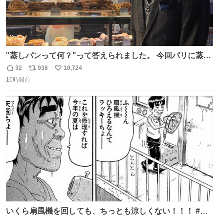
"蒸しパンって何？"って答えられました。 今回パリに蒸し
パンがなかった。😭😢
32
938
10,724
返
リ
い
10時間前
信
ポ
い
数
ス
ね
ト
数
数
いくら扇風機を回しても、ちっとも涼しくない！！！ #浦