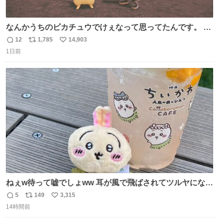
なんかうちのピカチュウでけぇなって思ってたんです。 そ
れでね、ライチュウにしたら普通のライチュウと変わらな
12
1,785
14,903
返
リ
い
いサイズになるよなって思ったんですよ。これは名案だな
1日前
信
ポ
い
と。 そしたらね、なっちゃったんですよ。 バンギラスくら
数
ス
ね
いでかいライチュウに。
ト
数
数
ねぇw待って嘘でしょww 耳が風で飛ばされてツルヤになっ
ちゃった🤭🌬️
5
149
3,315
返
リ
い
14時間前
信
ポ
い