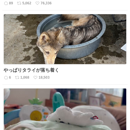
89
5,062
76,336
返
リ
い
信
ポ
い
数
ス
ね
ト
数
数
やっぱりタライが落ち着く
6
1,068
18,503
返
リ
い
信
ポ
い
数
ス
ね
ト
数
数