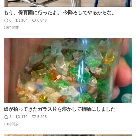
もう、保育園に行ったよ。 今降ろしてやるからな。
6
164
6,848
返
リ
い
19時間前
信
ポ
い
数
ス
ね
ト
数
数
娘が拾ってきたガラス片を溶かして指輪にしました
3
170
5,205
返
リ
い
18時間前
信
ポ
い
数
ス
ね