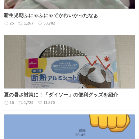
新生児期ふにゃふにゃでかわいかったなぁ
25
1,267
53,782
返
リ
い
信
ポ
い
数
ス
ね
ト
数
数
夏の暑さ対策に！「ダイソー」の便利グッズを紹介
15
1,729
11,570
返
リ
い
信
ポ
い
数
ス
ね
ト
数
数