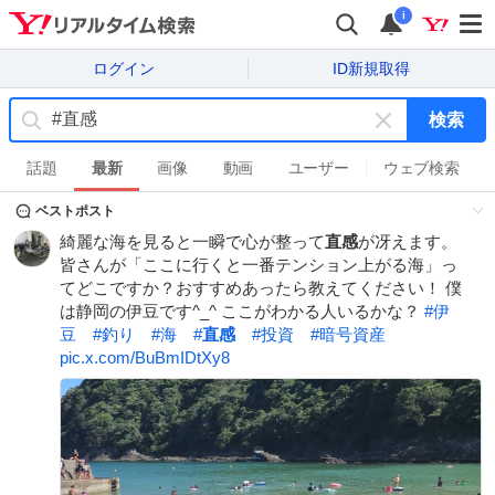
i
ログイン
ID新規取得
検索
キ
ー
話題
最新
画像
動画
ユーザー
ウェブ検索
ワ
ベストポスト
ー
ド
綺麗な海を見ると一瞬で心が整って
直感
が冴えます。
を
皆さんが「ここに行くと一番テンション上がる海」っ
消
てどこですか？おすすめあったら教えてください！ 僕
す
は静岡の伊豆です^_^ ここがわかる人いるかな？
#
伊
豆
#
釣り
#
海
#
直感
#
投資
#
暗号資産
pic.x.com/BuBmIDtXy8