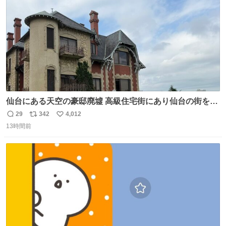
数
仙台にある天空の豪邸廃墟 高級住宅街にあり仙台の街を一
望できたのだろう それにしても美しい家や
29
342
4,012
返
リ
い
13時間前
信
ポ
い
数
ス
ね
ト
数
数