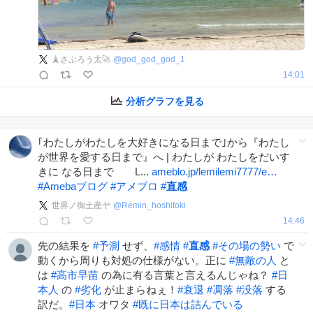
🗼さぶろう太🚀
@
god_god_god_1
14:01
分析グラフを見る
｢わたしがわたしを大好きになる日まで｣から『わたし
が世界を愛する日まで』へ | わたしが わたしをだいす
きに なる日まで L...
ameblo.jp/lemilemi7777/e…
#
Amebaブログ
#
アメブロ
#
直感
世界ノ御土産ヤ
@
Remin_hoshitoki
14:46
先の結果を
#
予測
せず、
#
感情
#
直感
#
その場の勢い
で
動くから周りも対処の仕様がない。正に
#
無敵の人
と
は
#
高市早苗
の為に有る言葉と言えるんじゃね？
#
日
本人
の
#
劣化
が止まらねぇ！
#
衰退
#
凋落
#
没落
する
訳だ。
#
日本
オワタ
#
既に日本は詰んでいる