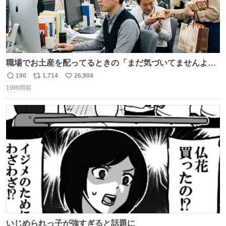
職場でお土産を配ってるときの「まだ気づいてませんよ」
的な演技が毎回シンドい。
190
1,714
26,904
返
リ
い
19時間前
信
ポ
い
数
ス
ね
ト
数
数
いじめられっ子が強すぎると話題に