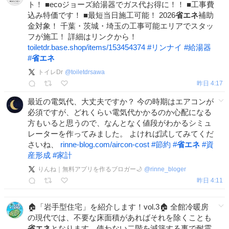
ト！ ■ecoジョーズ給湯器でガス代お得に！！ ■工事費
込み特価です！ ■最短当日施工可能！ 2026
省エネ
補助
金対象！ 千葉・茨城・埼玉の工事可能エリアでスタッ
フが施工！ 詳細はリンクから！
toiletdr.base.shop/items/153454374
#
リンナイ
#
給湯器
#
省エネ
トイレDr
@
toiletdrsawa
昨日 4:17
最近の電気代、大丈夫ですか？ 今の時期はエアコンが
必須ですが、どれくらい電気代かかるのか心配になる
方もいると思うので、なんとなく値段がわかるシミュ
レーターを作ってみました。 よければ試してみてくだ
さいね、
rinne-blog.com/aircon-cost
#
節約
#
省エネ
#
資
産形成
#
家計
りんね｜無料アプリを作るブロガー🌙
@
rinne_bloger
昨日 4:11
🏠「岩手型住宅」を紹介します！vol.3🏠 全館冷暖房
の現代では、不要な床面積があればそれを除くことも
省エネ
となります。使わない二階を減築する事で耐震