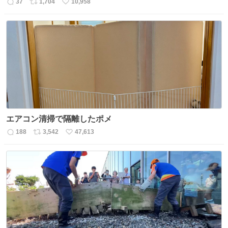
37
1,704
10,958
返
リ
い
信
ポ
い
数
ス
ね
ト
数
数
エアコン清掃で隔離したポメ
188
3,542
47,613
返
リ
い
信
ポ
い
数
ス
ね
ト
数
数