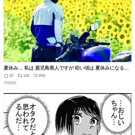
ト
数
数
夏休み… 私は 鹿児島県人ですが 幼い頃は 夏休みになると
母の郷… 山梨へ遊びに行くのが楽しみでした 母の実家へ 1
25
118
660
返
リ
い
ヶ月近く泊まって … … 今の私は 医療従事者 お盆休み？ﾅﾆ
7時間前
信
ポ
い
ｿﾚｵｲｼｲﾉ?(笑 … … 子どもの頃 山梨で見た ひまわり畑の風
数
ス
ね
景 淡い記憶 そんな思い出の風景… ありますか？
ト
数
数