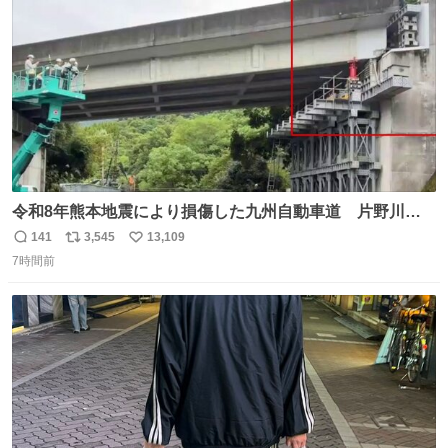
数
令和8年熊本地震により損傷した九州自動車道 片野川橋
（下り線）の復旧作業を行っています。 タイムラプス動画
141
3,545
13,109
返
リ
い
で、段差が生じた橋桁をジャッキアップしている様子をご
7時間前
信
ポ
い
紹介します。 引き続き、早期復旧に向けて着実に工事を進
数
ス
ね
めてまいります。 #NEXCO西日本 #熊本地震
ト
数
数