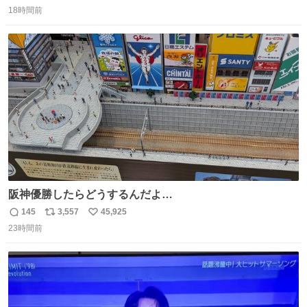
返
リ
い
し、、 可哀想に😢😢 今まで数十年お疲れ様でした、、 #バ
18時間前
信
ポ
い
ニング #当時 #廃車 #勿体無い
数
ス
ね
ト
数
数
阪神優勝したらどうするんだよ…
145
3,557
45,925
返
リ
い
23時間前
信
ポ
い
数
ス
ね
ト
数
数