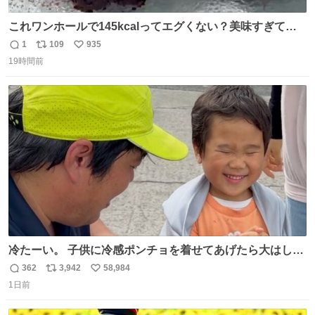
これワンホールで145kcalってエグくない？美味すぎて毎
日食べてるけど、次の日体重測ったら痩せてるの嬉しすぎ
1
109
935
返
リ
い
る😭 レシピリプ⬇️
19時間前
信
ポ
い
数
ス
ね
ト
数
数
冷たーい。 子供に冷感ポンチョを着せてあげたら大はしゃ
ぎで喜んでくれました。 こんな素敵な代物を提供してくれ
362
3,942
58,984
返
リ
い
た山口県の恩師に感謝。
1日前
信
ポ
い
数
ス
ね