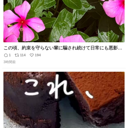
この頃、約束を守らない輩に騙され続けて日常にも悪影響
が出てきて仕事も出来ずでストレスマックス。 解決には断
1
114
194
返
リ
い
ち切るのみ。 そんな時に美しい光景は救いの刻です。 人様
3時間前
信
ポ
い
に迷惑をかける人間の神経には理解が出来ないし理解する
数
ス
ね
気もない。 実直に生きる！ 今日も嘘に負けずに頑張りま
ト
数
数
す。 #LUNE #約束