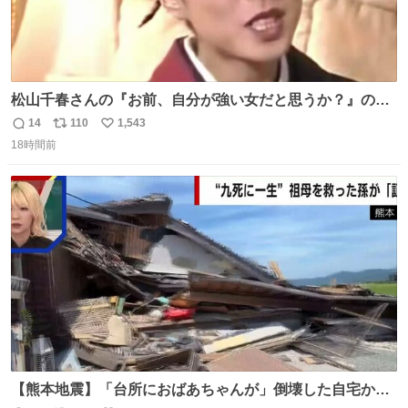
松山千春さんの『お前、自分が強い女だと思うか？』の一
言で… 中森明菜さんが思わず本音をこぼす瞬間😭
14
110
1,543
返
リ
い
18時間前
信
ポ
い
数
ス
ね
ト
数
数
【熊本地震】「台所におばあちゃんが」倒壊した自宅から