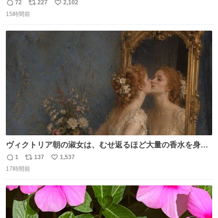
孫が救出 地震発生時、台所で夕食の準備をしていた祖母の
72
227
2,102
返
リ
い
「助けて」という声。祖母を背負い、助け出した孫が「命
15時間前
信
ポ
い
があったのは奇跡」と当時の状況を語った。
数
ス
ね
ト
数
数
ヴィクトリア朝の淑女は、むせ返るほど大量の香水を身に
つけるものではないとされていた。それでも香水は、髪や
1
137
1,537
返
リ
い
肌の手入れと同じくらい、ヴィクトリア朝の女性達の美容
17時間前
信
ポ
い
習慣に欠かせないものだった。 当時の香水は、現在私たち
数
ス
ね
が知る香水よりも単純な組成で、その大部分は薔薇、菫、
ト
数
数
ベルガモット、