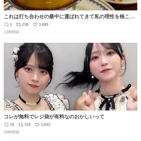
これは打ち合わせの最中に運ばれてきて私の理性を根こそ
ぎ奪い去ったプリンの写真です。
1
256
3,689
返
リ
い
13時間前
信
ポ
い
数
ス
ね
ト
数
数
コレが無料でレジ袋が有料なのおかしいって
10
118
3,092
返
リ
い
16時間前
信
ポ
い
数
ス
ね