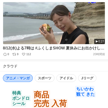
0:27
8/12(水)よる7時は #ふくしまSHOW 夏休みにお出かけした
い！ #いわき市 小名浜特集🐟 ▽海の幸満載のデカ盛りメ
0
9
112
20時間前
返
リ
い
ニュー ▽ロケーション抜群の極上露天風呂♨ ▽「塩ラーメ
信
ポ
い
ン」推しの絶品ラーメン店🍜 ▽口の中でとろける至極のパ
クラウド
数
ス
ね
ンケーキ MCふたりのエコな対決も見逃せな～い！
ト
数
数
https://t.co/IIswLE76cD
アニメ・マンガ
スポーツ
アイドル
Jリーグ
ちいかわ
商品
特典
観て きた
ボンドロ
完売 入荷
シール