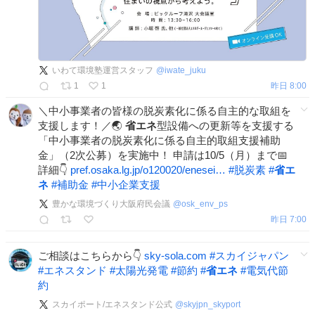
いわて環境塾運営スタッフ
@
iwate_juku
1
1
昨日 8:00
＼中小事業者の皆様の脱炭素化に係る自主的な取組を
支援します！／🌏
省エネ
型設備への更新等を支援する
「中小事業者の脱炭素化に係る自主的取組支援補助
金」（2次公募）を実施中！ 申請は10/5（月）まで📅
詳細👇
pref.osaka.lg.jp/o120020/enesei…
#
脱炭素
#
省エ
ネ
#
補助金
#
中小企業支援
豊かな環境づくり大阪府民会議
@
osk_env_ps
昨日 7:00
ご相談はこちらから👇
sky-sola.com
#
スカイジャパン
#
エネスタンド
#
太陽光発電
#
節約
#
省エネ
#
電気代節
約
スカイポート/エネスタンド公式
@
skyjpn_skyport