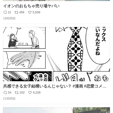
イオンのおもちゃ売り場ヤバい
11
456
5,508
返
リ
い
18時間前
信
ポ
い
数
ス
ね
ト
数
数
共感できる女子結構いるんじゃない？ #漫画 #恋愛コメデ
ィ #SFW
34
102
4,108
返
リ
い
21時間前
信
ポ
い
数
ス
ね
ト
数