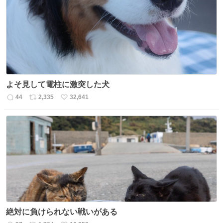
よそ見して電柱に激突した犬
44
2,335
32,641
返
リ
い
信
ポ
い
数
ス
ね
ト
数
数
絶対に負けられない戦いがある