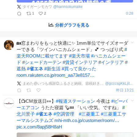
タイガーシモカワ
@
hannsokumake
1
2
0:28
分析グラフを見る
🏡窓まわりをもっと快適に✨ 1mm単位でサイズオーダ
ーできる「ツインハニカムシェード」💕 つっぱり式
#
楽天ROOMに載せてます
#
楽天市場
#
ハニカムシェー
ド
#
シェードカーテン
#
賃貸インテリア
#
インテリア
#
遮熱
#
省エネ
#
新生活
#
買って良かった
room.rakuten.co.jp/room_aa73e8157…
まめた@いつも感謝😊ふるさと納税、節税好き主婦
@
gcccsgKkLjitSI6
昨日 13:21
【📺CM放送日👀】
#
報道ステーション
今夜は
#
ビーバ
ーエアコン
うたた寝篇 🦫💤 「いい空気、ですね」
#
北川景子
#
省エネ
#
空調管理
#
三菱重工
#
三菱重工サ
ーマルシステムズ
mhi-mth.co.jp/customer/room/…
pic.x.com/8apj58H8aH