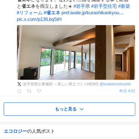
と
省エネ
を両立しました☀️
#
岩手県
#
岩手型住宅
#
新築
#
リフォーム
#
省エネ
pref.iwate.jp/kurashikankyou…
pic.x.com/p13ILbqStH
岩手県県土整備部 ～美しい県土づくりNEWS
@
iwatekendoseibi
昨日 4:01
もっと見る
エコロジー
の人気ポスト