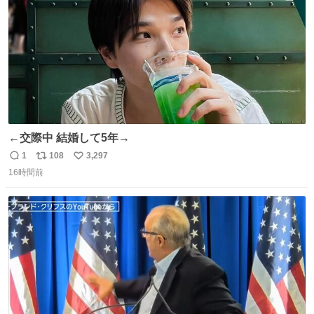
←交際中 結婚して5年→
1
108
3,297
返
リ
い
16時間前
信
ポ
い
数
ス
ね
ト
数
数