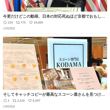
今更だけどこの動画、日本の対応死ぬほど京都でおもしろ
い。 なんなら敬語で丁寧に煽りまくってるの好き。笑
134
775
19,469
返
リ
い
23時間前
信
ポ
い
数
ス
ね
ト
数
数
そしてキャッチコピーが最高なスコーン屋さんを見つけて
しまったので思わず買い込んでしまった。スコーンなんて
3
2,216
6,307
返
リ
い
パッサパサなほどええですからね。
19時間前
信
ポ
い