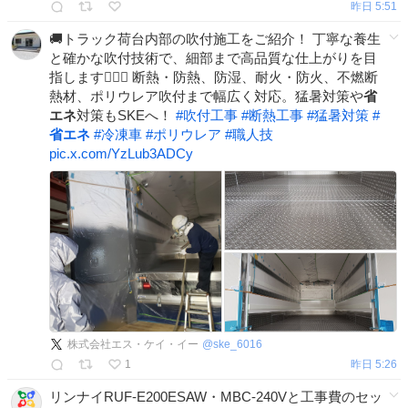
昨日 5:51
🚚トラック荷台内部の吹付施工をご紹介！ 丁寧な養生
と確かな吹付技術で、細部まで高品質な仕上がりを目
指します👷‍♂️✨ 断熱・防熱、防湿、耐火・防火、不燃断
熱材、ポリウレア吹付まで幅広く対応。猛暑対策や
省
エネ
対策もSKEへ！
#
吹付工事
#
断熱工事
#
猛暑対策
#
省エネ
#
冷凍車
#
ポリウレア
#
職人技
pic.x.com/YzLub3ADCy
株式会社エス・ケイ・イー
@
ske_6016
1
昨日 5:26
リンナイRUF-E200ESAW・MBC-240Vと工事費のセッ