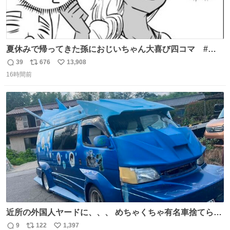
夏休みで帰ってきた孫におじいちゃん大喜び四コマ #四
コマ漫画 #Web漫画 #漫画が読めるハッシュタグ
39
676
13,908
返
リ
い
16時間前
信
ポ
い
数
ス
ね
ト
数
数
近所の外国人ヤードに、、、 めちゃくちゃ有名車捨てられ
てました😭 外装ぼろぼろだし、、 中も何にも残ってない
9
122
1,397