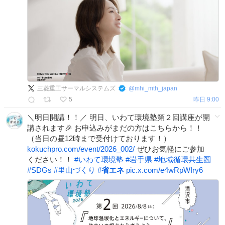
三菱重工サーマルシステムズ
@
mhi_mth_japan
5
昨日 9:00
＼明日開講！！／ 明日、いわて環境塾第２回講座が開
講されます🎉 お申込みがまだの方はこちらから！！
（当日の昼12時まで受付けております！）
kokuchpro.com/event/2026_002/
ぜひお気軽にご参加
ください！！
#
いわて環境塾
#
岩手県
#
地域循環共生圏
#
SDGs
#
里山づくり
#
省エネ
pic.x.com/e4wRpWIry6