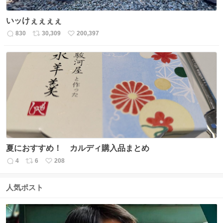
いッけぇぇぇぇ
830
30,309
200,397
返
リ
い
信
ポ
い
数
ス
ね
ト
数
数
夏におすすめ！ カルディ購入品まとめ
4
6
208
返
リ
い
信
ポ
い
数
ス
ね
人気ポスト
ト
数
数