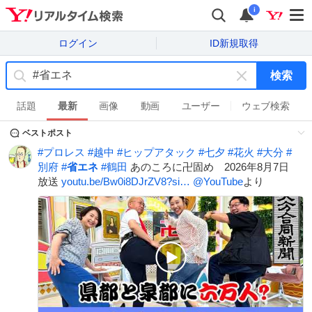
i
ログイン
ID新規取得
検索
キ
ー
話題
最新
画像
動画
ユーザー
ウェブ検索
ワ
ベストポスト
ー
ド
#
プロレス
#
越中
#
ヒップアタック
#
七夕
#
花火
#
大分
#
を
別府
#
省エネ
#
鶴田
あのころに卍固め 2026年8月7日
消
放送
youtu.be/Bw0i8DJrZV8?si…
@YouTube
より
す