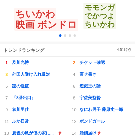
モモンガ
ちいかわ
でかつよ
映画 ボンドロ
ちいかわ
トレンドランキング
4:51
時点
及川光博
チケット確認
外国人受け入れ反対
寄せ書き
謎の怪盗
遊戯王の話
『8番出口』
宇佐美監督
衣川里佳
なにわ男子 藤原丈一郎
ふか日常
ボンドガール
夏色の風が僕の家にやってきた
婚姻届け