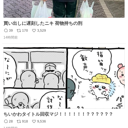
買い出しに遅刻したニキ 荷物持ちの刑
39
170
3,529
返
リ
い
14時間前
信
ポ
い
数
ス
ね
ト
数
数
ちいかわタイトル回収マジ！！！！！！？？？？？？
28
918
9,536
返
リ
い