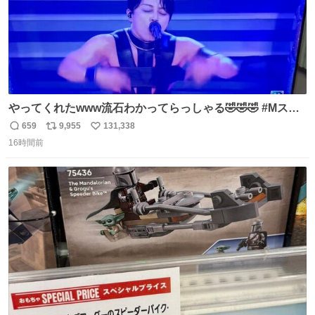
やってくれたwww流石わかってらっしゃる🤣🤣🤣 #Mステ
#西川貴教
659
9,955
131,338
返
リ
い
16時間前
信
ポ
い
数
ス
ね
ト
数
数