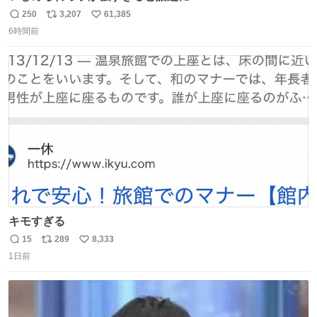
250
3,207
61,385
返
リ
い
6時間前
信
ポ
い
数
ス
ね
ト
数
数
キモすぎる
15
289
8,333
返
リ
い
1日前
信
ポ
い
数
ス
ね
ト
数
数