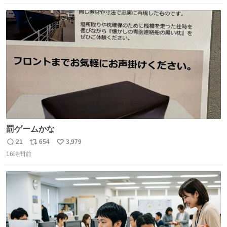
数
ス
ね
ト
数
数
罰ゲームかな
21
654
3,979
返
リ
い
16時間前
信
ポ
い
数
ス
ね
ト
数
数