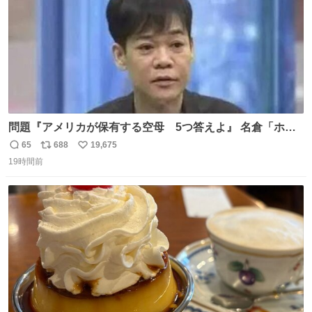
問題『アメリカが保有する空母 5つ答えよ』 名倉「ホン
マごめん、日本」
65
688
19,675
返
リ
い
19時間前
信
ポ
い
数
ス
ね
ト
数
数