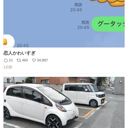
恋人かわいすぎ
21
460
50,987
返
リ
い
1日前
信
ポ
い
数
ス
ね
ト
数
数