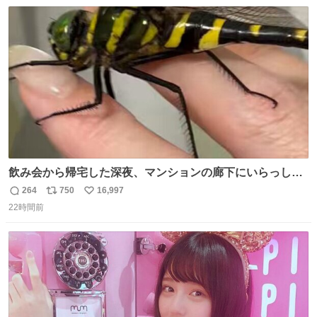
数
ス
ね
ト
数
数
飲み会から帰宅した深夜、マンションの廊下にいらっしゃ
ったオニヤンマ様 まさかこんな都会でお会いできるなんて
264
750
16,997
返
リ
い
思っておらず大興奮しております かっこよすぎる 指を差し
22時間前
信
ポ
い
伸べると乗ってきてくれたのでひとまず一緒に帰宅しまし
数
ス
ね
たが、飛ばないということは弱っていらっしゃるのでしょ
ト
数
数
うか…素敵すぎる