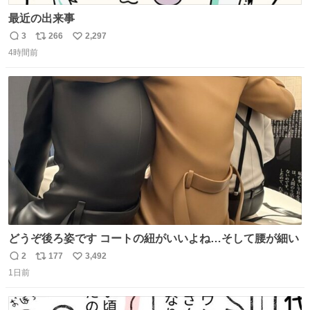
最近の出来事
3
266
2,297
返
リ
い
4時間前
信
ポ
い
数
ス
ね
ト
数
数
どうぞ後ろ姿です コートの紐がいいよね…そして腰が細い
2
177
3,492
返
リ
い
1日前
信
ポ
い
数
ス
ね
ト
数