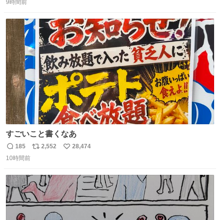
9時間前
信
ポ
い
数
ス
ね
ト
数
数
すごいこと書くなあ
185
2,552
28,474
返
リ
い
10時間前
信
ポ
い
数
ス
ね
ト
数
数