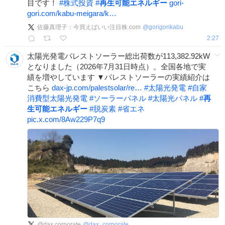
目です！
#
株式投資
#
再生可能エネルギー
gori-
gori.com/kabu-meigara/k…
佐藤真理子：今買えばいい注目株.com
@
gorigorikabu
2:27
太陽光発電パレストソーラー総出荷数が113,382.92kW
となりました（2026年7月31日時点）。全国各地で実
績を増やしています ▼パレストソーラーの実績紹介は
こちら
dax-jp.com/palestsolar/re…
#
太陽光発電
#
自家
消費型太陽光発電
#
ソーラーパネル
#
太陽光パネル
#
再
生可能エネルギー
#
脱炭素
#
省エネ
pic.x.com/8Aw229P7q9
@dax.corporate
@
dax_corporate