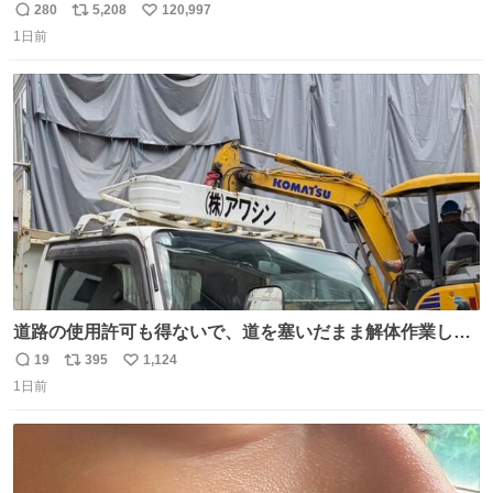
280
5,208
120,997
返
リ
い
1日前
信
ポ
い
数
ス
ね
ト
数
数
道路の使用許可も得ないで、道を塞いだまま解体作業して
る。 写真を撮ろうとしたら「勝手に写真撮るな馬鹿野郎」
19
395
1,124
返
リ
い
と罵倒されるなど。
1日前
信
ポ
い
数
ス
ね
ト
数
数