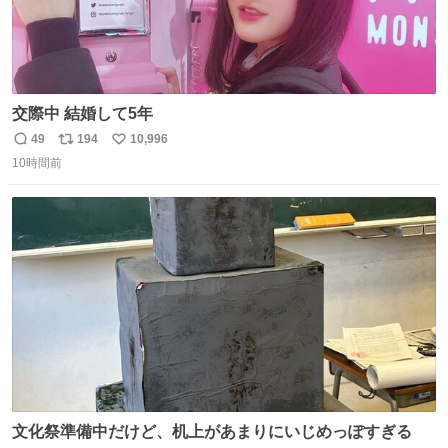
交際中 結婚して5年
49
194
10,996
返
リ
い
10時間前
信
ポ
い
数
ス
ね
ト
数
数
文化祭準備中だけど、机上があまりにいじめっぽすぎる