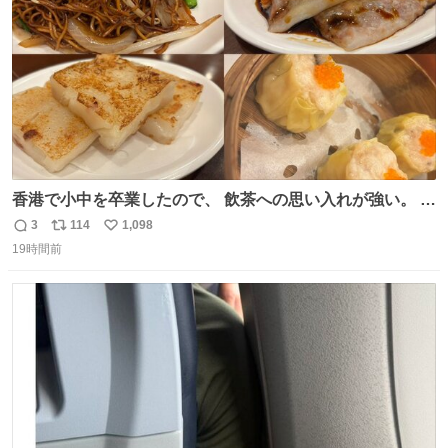
数
ないし走ら文字数
香港で小中を卒業したので、 飲茶への思い入れが強い。 常
に現地の味を探している。 横浜中華街まで行き、店を厳選
3
114
1,098
返
リ
い
すれば流石に出会えるけど、もっと近場で気軽に行ける店
19時間前
信
ポ
い
はないか。 代々木にあった。 多少違うかなというのもあっ
数
ス
ね
たけど、 総合的には満足。
ト
数
数