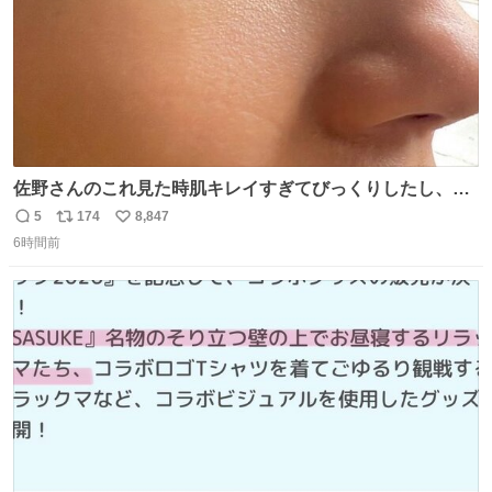
佐野さんのこれ見た時肌キレイすぎてびっくりしたし、や
はりアイドルって体型･肌管理すごすぎる
5
174
8,847
返
リ
い
6時間前
信
ポ
い
数
ス
ね
ト
数
数