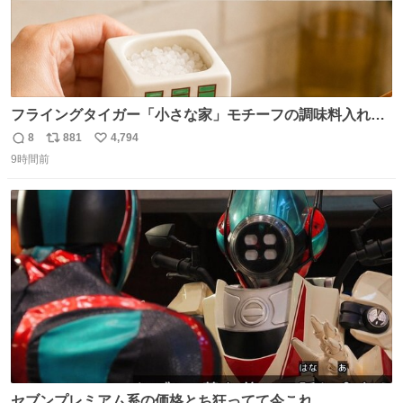
フライングタイガー「小さな家」モチーフの調味料入れ、
並べれば“デンマークの街並み”に ピンク・グリーン・テラ
8
881
4,794
返
リ
い
コッタの全9種 - fashion-press.net/news/149552
9時間前
信
ポ
い
数
ス
ね
ト
数
数
セブンプレミアム系の価格とち狂ってて今これ