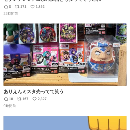
8
171
1,852
返
リ
い
22時間前
信
ポ
い
数
ス
ね
ト
数
数
ありえんミスタ売ってて笑う
10
167
2,327
返
リ
い
9時間前
信
ポ
い
数
ス
ね
ト
数
数