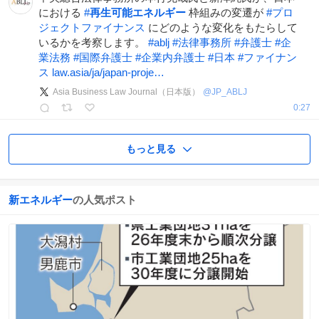
における
#
再生可能エネルギー
枠組みの変遷が
#
プロ
ジェクトファイナンス
にどのような変化をもたらして
いるかを考察します。
#
ablj
#
法律事務所
#
弁護士
#
企
業法務
#
国際弁護士
#
企業内弁護士
#
日本
#
ファイナン
ス
law.asia/ja/japan-proje…
Asia Business Law Journal（日本版）
@
JP_ABLJ
0:27
もっと見る
新エネルギー
の人気ポスト