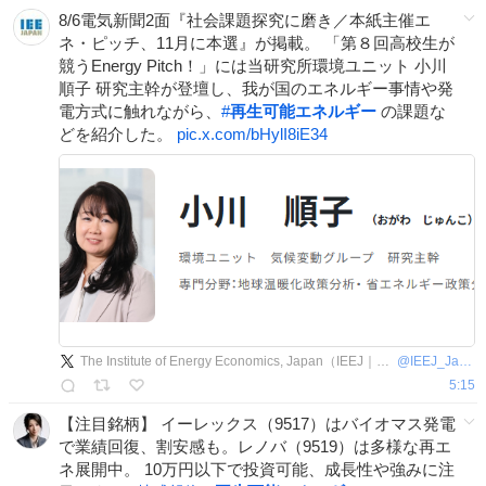
8/6電気新聞2面『社会課題探究に磨き／本紙主催エ
ネ・ピッチ、11月に本選』が掲載。 「第８回高校生が
競うEnergy Pitch！」には当研究所環境ユニット 小川
順子 研究主幹が登壇し、我が国のエネルギー事情や発
電方式に触れながら、
#
再生可能エネルギー
の課題な
どを紹介した。
pic.x.com/bHylI8iE34
The Institute of Energy Economics, Japan（IEEJ｜エネ研）
@
IEEJ_Japan
5:15
【注目銘柄】 イーレックス（9517）はバイオマス発電
で業績回復、割安感も。レノバ（9519）は多様な再エ
ネ展開中。 10万円以下で投資可能、成長性や強みに注