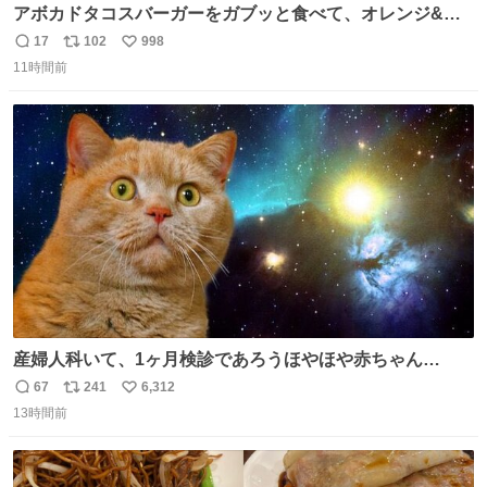
アボカドタコスバーガーをガブッと食べて、オレンジ&パ
ッションフルーツティーをグビッと飲んで、またアボカド
17
102
998
返
リ
い
タコスバーガーをガブッと食べて、またオレンジ＆パッシ
11時間前
信
ポ
い
ョンフルーツティーをグビッと飲んで…🍔🍹
数
ス
ね
ト
数
数
産婦人科いて、1ヶ月検診であろうほやほや赤ちゃん👩‍🍼
と推定2,3歳の女の子👧🏻をワンオペで連れてるママがいる
67
241
6,312
返
リ
い
のだけども 女の子ずっとママの側から離れない…⁉️ 手を繋
13時間前
信
ポ
い
がなくてもうろちょろしないしママが歩いたらピクミンみ
数
ス
ね
たいにﾄﾃﾄﾃついてってるし逃走しないし脱走しないし逃げ
ト
数