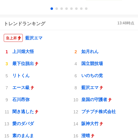
トレンドランキング
13:48
時点
藍沢エマ
上川畑大悟
如月れん
最下位脱出
国立競技場
リトくん
いのちの党
エース級
藍沢エマ
石川昂弥
皇国の守護者
聞き逃した
プチプチ株式会社
愛のダバダ
阪神大竹
素のまんま
澄晴