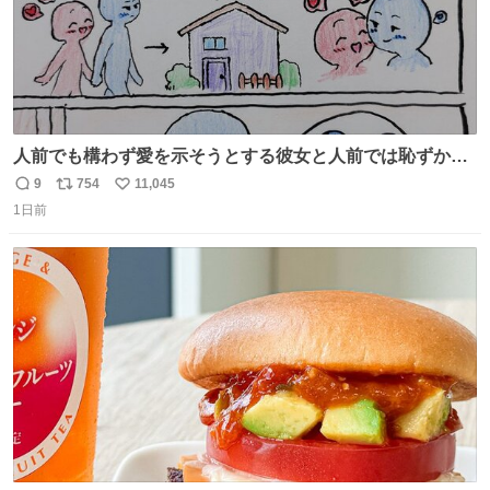
人前でも構わず愛を示そうとする彼女と人前では恥ずかし
いけど彼女を死ぬほど愛している彼氏 同士いませんか✋️
9
754
11,045
返
リ
い
1日前
信
ポ
い
数
ス
ね
ト
数
数