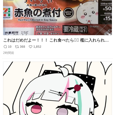
これはだめだよー！！！ これ食べたら🧜‍♀️ 檻に入れられ
て、なんかずうっと暗いとこだよ、、 #トラウマ
10
368
1,852
返
リ
い
2時間前
信
ポ
い
数
ス
ね
ト
数
数