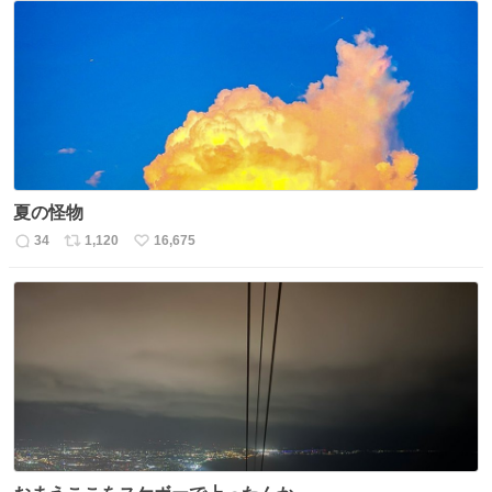
数
ス
ね
ト
数
数
夏の怪物
34
1,120
16,675
返
リ
い
信
ポ
い
数
ス
ね
ト
数
数