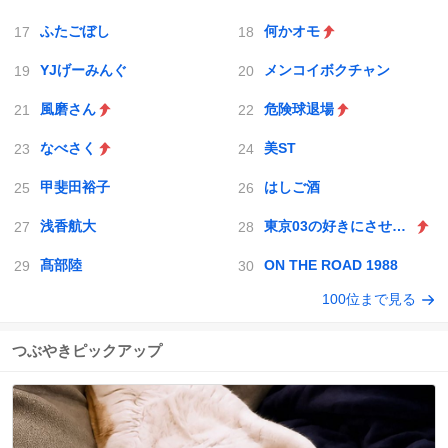
ふたごぼし
何かオモ
YJげーみんぐ
メンコイボクチャン
風磨さん
危険球退場
なべさく
美ST
甲斐田裕子
はしご酒
浅香航大
東京03の好きにさせるかッ
髙部陸
ON THE ROAD 1988
100位まで見る
つぶやきピックアップ