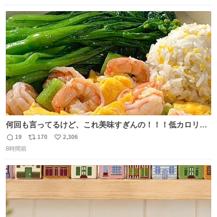
数
ス
ね
ト
数
数
何回も言ってるけど、これ美味すぎんの！！！低カロリー
で満足感エグいから一生食べてる😭
19
170
2,306
返
リ
い
8時間前
信
ポ
い
数
ス
ね
ト
数
数