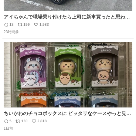
アイちゃんで職場乗り付けたら上司に新車買ったと思われ
たの嬉しすぎる。 20年落ちの車もやりようによっては新車
13
199
1,983
返
リ
い
っぽく見えるってことよ。 令和の車の横に並べても違和感
23時間前
信
ポ
い
ない平成18年式です。
数
ス
ね
ト
数
数
ちいかわのチョコボックスに ピッタリなケースやっと見つ
かった😭
5
130
2,818
返
リ
い
1日前
信
ポ
い