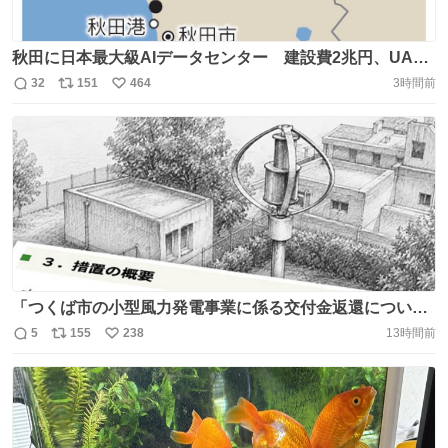
秋田に日本最大級AIデータセンター 建設費2兆円、UAE
が投資へ https://t.co/tYGD0EWo4Y 2030年代早期の稼働
32
151
464
3時間前
返
リ
い
を目指し、協議を進めます。秋田県は風力発電などの再生
信
ポ
い
可能エネルギー開発が盛んで、大量の電力を消費する大型
数
ス
ね
データセンターへの電力供給で優位性があります。
ト
数
数
https://t.co/BILIHM0322
「つくば市の小型風力発電事業に係る交付金返還につい
て」（2006年・環境省） https://t.co/TWdYN7uG4I つくば
5
155
238
13時間前
返
リ
い
市は、約3億円をかけて小中学校19校に23基の風力発電機
信
ポ
い
を設置したが、発電量が極端に少なく、国の交付金1億
数
ス
ね
8,500万円を返還した。 https://t.co/fwI8GzPdNv
ト
数
数