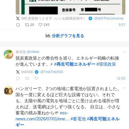
Will @資格うさぎ🐰（いいね制限頻発中）
@
WillTheUniverse
20
193
9:57
分析グラフを見る
返信先:
@
nikkei
脱炭素政策との整合性を巡り、エネルギー戦略の転換
が進んでいます。⚡
#
再生可能エネルギー
#
環境政策
tmk568
@
TmkTmk568
11:02
ハンガリーで、2つの地域に蓄電池が設置されました。
国を一度に変えるほど巨大な設備ではない。それで
も、太陽や風の電気を地域ごとに受け止める場所が増
えれば、送電網は少しずつ強くなる。 自立は、小さな
蓄電の積み重ねから🌱
ess-
news.com/2026/07/01/ene…
#
蓄電池
#
再生可能エネル
ギー