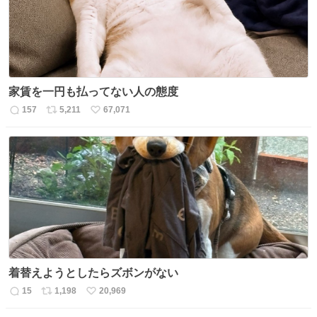
家賃を一円も払ってない人の態度
157
5,211
67,071
返
リ
い
信
ポ
い
数
ス
ね
ト
数
数
着替えようとしたらズボンがない
15
1,198
20,969
返
リ
い
信
ポ
い