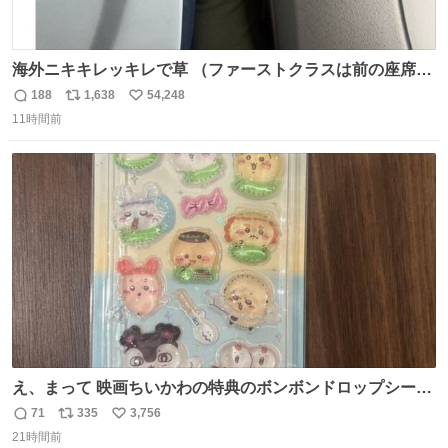
海外ニキキレッキレで草 （ファーストクラスは前の座席で
あるため）
188
1,638
54,248
返
リ
い
11時間前
信
ポ
い
数
ス
ね
ト
数
数
え、まって 映画ちいかわの特典のボンボンドロップシール
もうメルカリにでてるやん #ちいかわ
71
335
3,756
返
リ
い
21時間前
信
ポ
い