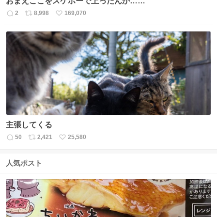
おまえここをスケボーで上ったんか……
2
8,998
169,070
返
リ
い
信
ポ
い
数
ス
ね
ト
数
数
主張してくる
50
2,421
25,580
返
リ
い
信
ポ
い
数
ス
ね
人気ポスト
ト
数
数