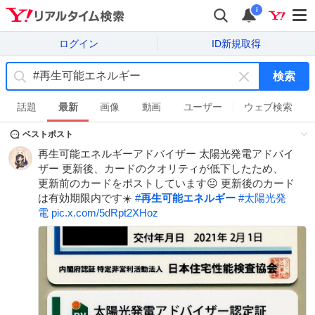
i
ログイン
ID新規取得
検索
キ
ー
話題
最新
画像
動画
ユーザー
ウェブ検索
ワ
ベストポスト
ー
ド
再生可能エネルギーアドバイザー 太陽光発電アドバイ
を
ザー 更新後、カードのクオリティが低下したため、
消
更新前のカードをポストしています😐 更新後のカード
す
は有効期限内です☀️
#
再生可能エネルギー
#
太陽光発
電
pic.x.com/5dRpt2XHoz