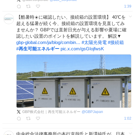
1:39
【酷暑時☀️に確認したい、接続箱の設置環境】 40℃を
超える猛暑が続く今、接続箱の設置環境を見直してみ
ませんか？ GBPでは直射日光が与える影響や夏場に確
認したい設置のポイントを解説しています。 解説▼
gbp-global.com/ja/blog/combin…
#
太陽光発電
#
接続箱
#
再生可能エネルギー
pic.x.com/gsGIojfwsK
GBP株式会社｜再生可能エネルギー
@
GBPJapan
1:02
中央総合法律事務所の本行克哉氏と新澤純氏が、日本