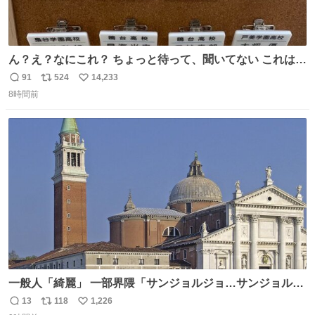
ん？え？なにこれ？ ちょっと待って、聞いてない これは販
売されているのもですか？
91
524
14,233
返
リ
い
8時間前
信
ポ
い
数
ス
ね
ト
数
数
一般人「綺麗」 一部界隈「サンジョルジョ…サンジョルジ
ョマ…ジョルノジョバァーナ！！』
13
118
1,226
返
リ
い