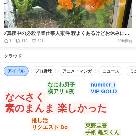
⚡真夜中の必殺早業仕事人案件 程よくあるけどお休みにし
た(*'▽')🌷 明日も夕方から⚡仕事人💦 8月6日（木）の記念
7
178
321
23時間前
返
リ
い
日🌷 広島平和記念日（広島原爆忌） ハロハロの日 巻寿司
信
ポ
い
の日 World Wide Webの日 雨水の日 ハムの日 ハロースク
クラウド
数
ス
ね
エアの日 太陽熱発電の日 ハンサムの日 ヤムヤムズの日 バ
ト
数
数
ルーンの日 https://t.co/okoqn7U8c3
アイドル
プロ野球
アニメ・マンガ
ニュース
ミ
https://t.co/Kfxq91McG2
なにわ男子
number_i
横アリ 6夜
VIP GOLD
なべさく
素のまんま 楽しかった
推し活
東野圭吾
リクエスト Do
手紙 亀梨くん