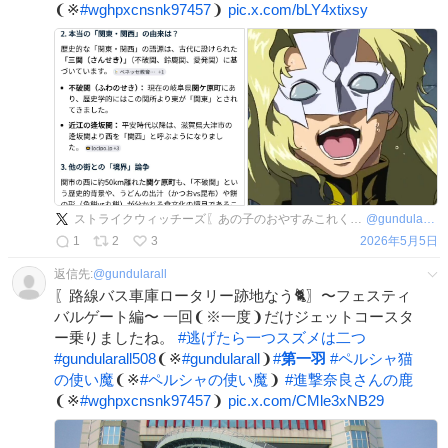
❨※
#
wghpxcnsnk97457
❩
pic.x.com/bLY4xtixsy
ストライクウィッチーズ〖あの子のおやすみこれくしょん第一羽🐈〗〜雁淵孝美妹大好き王国にようこそ！〜
@
gundularall508
1
2
3
2026年5月5日
返信先:
@
gundularall
〖路線バス車庫ロータリー跡地なう🐈〗〜フェスティ
バルゲート編〜 一回❨※一度❩だけジェットコースタ
ー乗りましたね。
#
逃げたら一つスズメは二つ
#
gundularall508
❨※
#
gundularall
❩
#
第一羽
#
ペルシャ猫
の使い魔
❨※
#
ペルシャの使い魔
❩
#
進撃奈良さんの鹿
❨※
#
wghpxcnsnk97457
❩
pic.x.com/CMle3xNB29