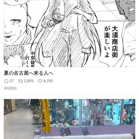
術館
ト
数
数
夏の名古屋へ来る人へ
27
1,655
6,792
返
リ
い
8時間前
信
ポ
い
数
ス
ね
ト
数
数