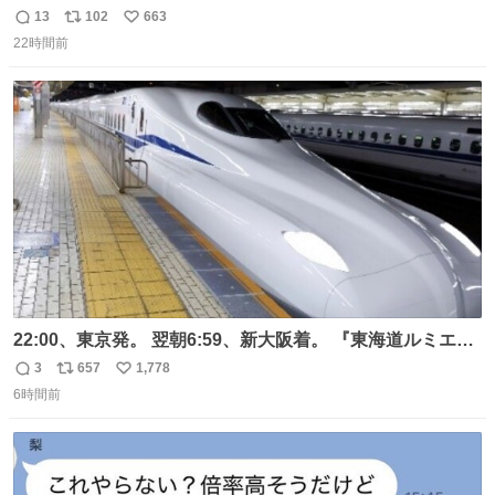
マーク。昭和レトロ！
13
102
663
返
リ
い
22時間前
信
ポ
い
数
ス
ね
ト
数
数
22:00、東京発。 翌朝6:59、新大阪着。 『東海道ルミエー
ルエクスプレス』が今夜、初運行！ 岐阜羽島駅で夜を越す
3
657
1,778
返
リ
い
東海道新幹線。寝台列車じゃないのに、朝まで新幹線とい
6時間前
信
ポ
い
う、なんだか特別体験😉 #TRAINTRIP #東海道ルミエール
数
ス
ね
エクスプレス
ト
数
数