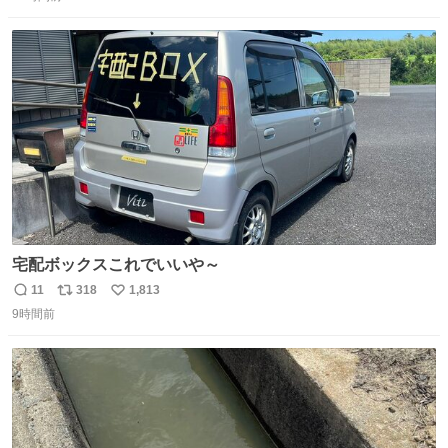
信
ポ
い
数
ス
ね
ト
数
数
宅配ボックスこれでいいや～
11
318
1,813
返
リ
い
9時間前
信
ポ
い
数
ス
ね
ト
数
数