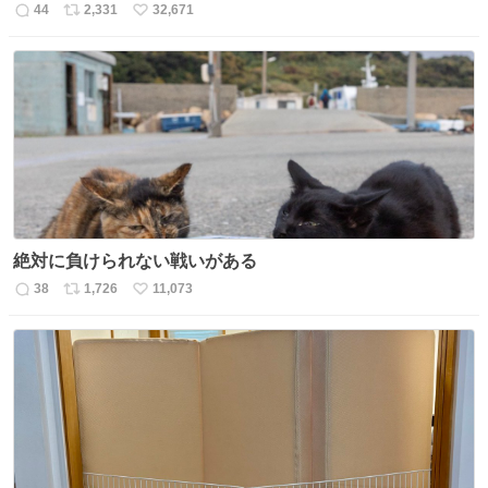
44
2,331
32,671
返
リ
い
信
ポ
い
数
ス
ね
ト
数
数
絶対に負けられない戦いがある
38
1,726
11,073
返
リ
い
信
ポ
い
数
ス
ね
ト
数
数