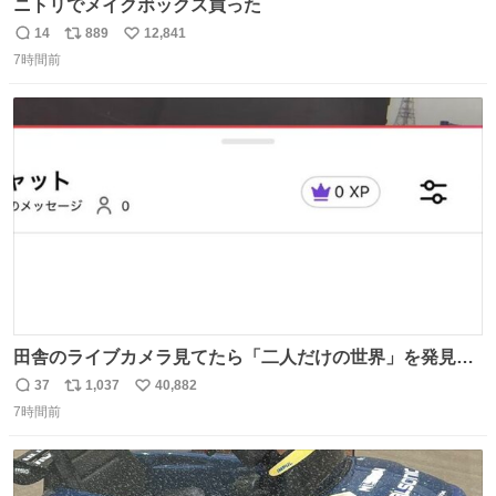
ニトリでメイクボックス買った
14
889
12,841
返
リ
い
7時間前
信
ポ
い
数
ス
ね
ト
数
数
田舎のライブカメラ見てたら「二人だけの世界」を発見し
た
37
1,037
40,882
返
リ
い
7時間前
信
ポ
い
数
ス
ね
ト
数
数