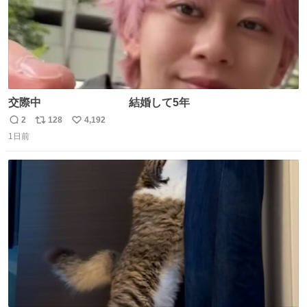
交際中 結婚して5年
2
128
4,192
返
リ
い
1日前
信
ポ
い
数
ス
ね
ト
数
数