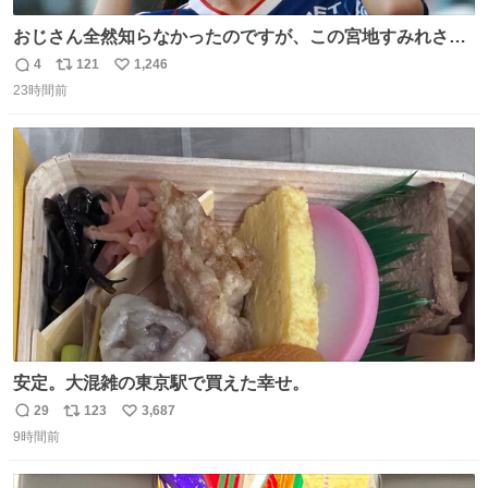
おじさん全然知らなかったのですが、この宮地すみれさん
（日向坂46）はマリサポだったのですね。 カメラ目線でに
4
121
1,246
返
リ
い
っこりしていただいたので撮影したものの、全然誰だか知
23時間前
信
ポ
い
りませんでした。 マリサポらしいのでこれからは名前覚え
数
ス
ね
ます！！
ト
数
数
安定。大混雑の東京駅で買えた幸せ。
29
123
3,687
返
リ
い
9時間前
信
ポ
い
数
ス
ね