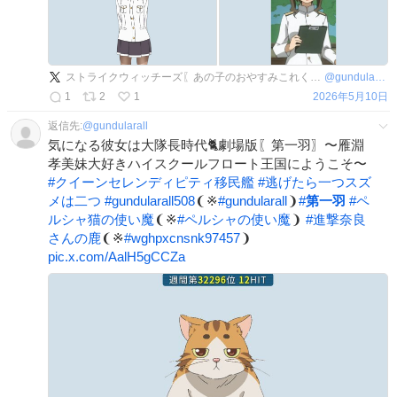
ストライクウィッチーズ〖あの子のおやすみこれくしょん第一羽🐈〗〜雁淵孝美妹大好き王国にようこそ！〜
@
gundularall508
1
2
1
2026年5月10日
返信先:
@
gundularall
気になる彼女は大隊長時代🐈劇場版〖第一羽〗〜雁淵
孝美妹大好きハイスクールフロート王国にようこそ〜
#
クイーンセレンディピティ移民艦
#
逃げたら一つスズ
メは二つ
#
gundularall508
❨※
#
gundularall
❩
#
第一羽
#
ペ
ルシャ猫の使い魔
❨※
#
ペルシャの使い魔
❩
#
進撃奈良
さんの鹿
❨※
#
wghpxcnsnk97457
❩
pic.x.com/AalH5gCCZa