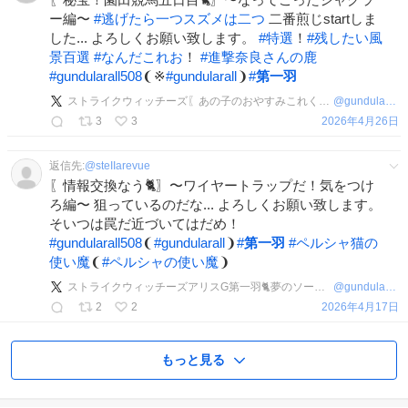
ー編〜
#
逃げたら一つスズメは二つ
二番煎じstartしま
した... よろしくお願い致します。
#
特選
！
#
残したい風
景百選
#
なんだこれお
！
#
進撃奈良さんの鹿
#
gundularall508
❨※
#
gundularall
❩
#
第一羽
ストライクウィッチーズ〖あの子のおやすみこれくしょん第一羽🐈〗〜雁淵孝美妹大好き王国にようこそ！〜
@
gundularall508
3
3
2026年4月26日
返信先:
@
steIIarevue
〖情報交換なう🐈〗〜ワイヤートラップだ！気をつけ
ろ編〜 狙っているのだな... よろしくお願い致します。
そいつは罠だ近づいてはだめ！
#
gundularall508
❨
#
gundularall
❩
#
第一羽
#
ペルシャ猫の
使い魔
❨
#
ペルシャの使い魔
❩
ストライクウィッチーズアリスG第一羽🐈夢のソーラーアーク解体はじまる雁淵孝美妹大好き王国にようこそ
@
gundularall508
2
2
2026年4月17日
もっと見る