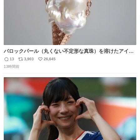
バロックパール（丸くない不定形な真珠）を溶けたアイス
や飴玉、雲、アヒルに見立ててジュエリーデザイナー、
13
3,903
26,645
返
リ
い
Ben Choi 蔡俊文さんの作品。
13時間前
信
ポ
い
instagram.com/bcjoaillerie/
数
ス
ね
ト
数
数