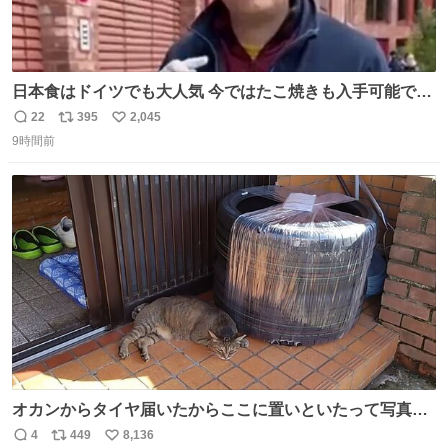
日本食はドイツでも大人気 今ではたこ焼きも入手可能です
が、🥑や🌽、ウィンナーや枝豆などが入っているオリジナ
22
395
2,045
返
リ
い
ルたこ焼きへと進化 大使館の広報課長ハインリッヒは、日
9時間前
信
ポ
い
本でたこ焼きに心奪われ、ベルリンにいたときには出店で
数
ス
ね
焼いてました👏（ええ笑顔や） #たこ焼きの日
ト
数
数
オカンからタイヤ届いたからここに置いといたって写真送
られてきたけど明らかに猫が邪魔くさそうな顔してて草
4
449
8,136
返
リ
い