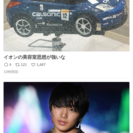
イオンの美容室思想が強いな
4
121
1,467
返
リ
い
10時間前
信
ポ
い
数
ス
ね
ト
数
数