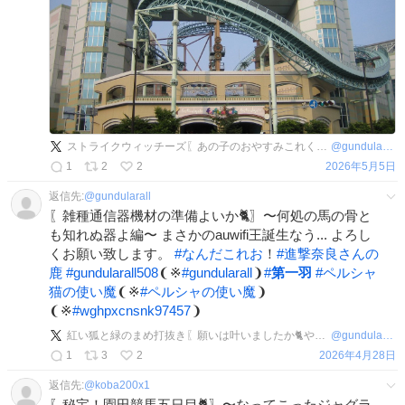
ストライクウィッチーズ〖あの子のおやすみこれくしょん第一羽🐈〗〜雁淵孝美妹大好き王国にようこそ！〜
@
gundularall508
1
2
2
2026年5月5日
返信先:
@
gundularall
〖雑種通信器機材の準備よいか🐈〗〜何処の馬の骨と
も知れぬ器よ編〜 まさかのauwifi王誕生なう... よろし
くお願い致します。
#
なんだこれお
！
#
進撃奈良さんの
鹿
#
gundularall508
❨※
#
gundularall
❩
#
第一羽
#
ペルシャ
猫の使い魔
❨※
#
ペルシャの使い魔
❩
❨※
#
wghpxcnsnk97457
❩
紅い狐と緑のまめ打抜き〖願いは叶いましたか🐈やってみなくちゃ叶わない〗〜大好きなのはひまわり羽編〜
@
gundularall508
1
3
2
2026年4月28日
返信先:
@
koba200x1
〖秘宝！園田競馬五日目🐈〗〜なってこったジャグラ