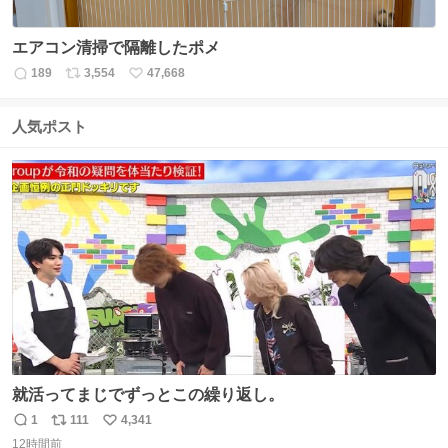
エアコン清掃で隔離したポメ
189
3,554
47,668
返
リ
い
信
ポ
い
数
ス
ね
人気ポスト
ト
数
数
就活ってまじでずっとこの繰り返し。
1
111
4,341
返
リ
い
12時間前