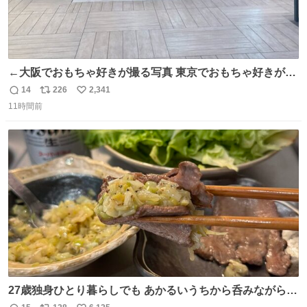
←大阪でおもちゃ好きが撮る写真 東京でおもちゃ好きが撮
る写真→
14
226
2,341
返
リ
い
11時間前
信
ポ
い
数
ス
ね
ト
数
数
27歳独身ひとり暮らしでも あかるいうちから呑みながらキ
ッチンでひとり焼肉できてしあわせだもん՞ o̴̶̷̥ ̫ o̴̶̷̥ ՞