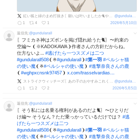
紅い狐と緑のまめ打抜き〖願いは叶いましたか🐈やってみなくちゃ叶わない〗〜大好きなのはひまわり羽編〜
@
gundularall508
1
4
1
2026年5月10日
返信先:
@
gundularall
〖フミカネ神はズボンを掲げ隠れ給うた🐈〗〜約束の
空編〜 ❨※KADOKAWA❩作者さんの方針だからね。
仕方ないよ...
#
逃げたら一つスズメは二つ
#
gundularall508
❨※
#
gundularall
❩
#
第一羽
#
ペルシャ猫
の使い魔
❨※
#
ペルシャの使い魔
❩
#
進撃奈良さんの鹿
❨
#
wghpxcnsnk97457
❩
x.com/trasselvardias…
ストライクウィッチーズ〖あの子のおやすみこれくしょん第一羽🐈〗〜雁淵孝美妹大好き王国にようこそ！〜
@
gundularall508
1
2
2
2026年5月5日
返信先:
@
gundularall
〖そう私には名乗る権利があるのだよ🐈〗〜ひとりだ
け編〜 そうなん？ただ乗っかっているだけでは？
#
逃
げたら一つスズメは二つ
#
gundularall508
❨※
#
gundularall
❩
#
第一羽
#
ペルシャ猫
の使い魔
❨※
#
ペルシャの使い魔
❩
#
進撃奈良さんの鹿