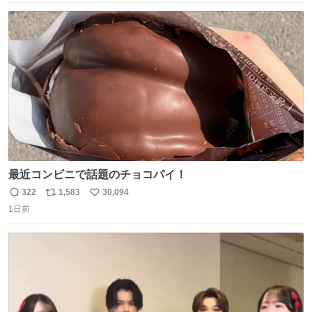
数
ス
ね
ト
数
数
最近コンビニで話題のチョコパイ！
322
1,583
30,094
返
リ
い
1日前
信
ポ
い
数
ス
ね
ト
数
数