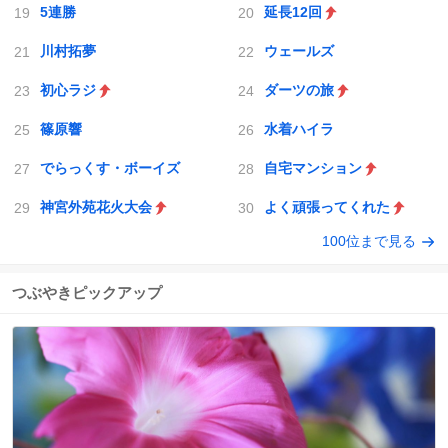
5連勝
延長12回
川村拓夢
ウェールズ
初心ラジ
ダーツの旅
篠原響
水着ハイラ
でらっくす・ボーイズ
自宅マンション
神宮外苑花火大会
よく頑張ってくれた
100位まで見る
つぶやきピックアップ