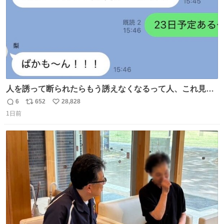
人を誘って断られたらもう誘えなくなるって人、これ見て
元気出してほしい
6
652
28,828
返
リ
い
1日前
信
ポ
い
数
ス
ね
ト
数
数