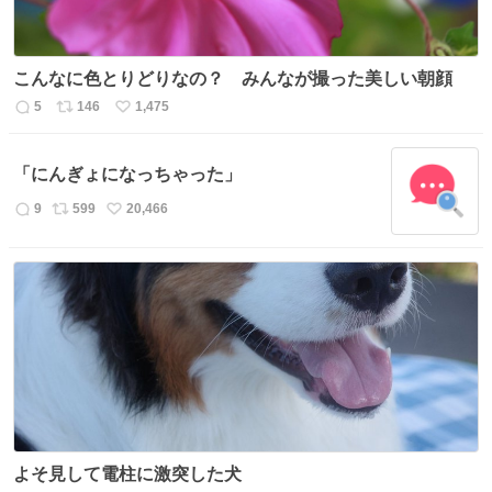
こんなに色とりどりなの？ みんなが撮った美しい朝顔
5
146
1,475
返
リ
い
信
ポ
い
数
ス
ね
「にんぎょになっちゃった」
ト
数
数
9
599
20,466
返
リ
い
信
ポ
い
数
ス
ね
ト
数
数
よそ見して電柱に激突した犬