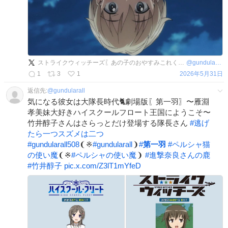
ストライクウィッチーズ〖あの子のおやすみこれくしょん第一羽🐈〗〜雁淵孝美妹大好き王国にようこそ！〜
@
gundularall508
1
3
1
2026年5月31日
返信先:
@
gundularall
気になる彼女は大隊長時代🐈劇場版〖第一羽〗〜雁淵
孝美妹大好きハイスクールフロート王国にようこそ〜
竹井醇子さんはさらっとだけ登場する隊長さん
#
逃げ
たら一つスズメは二つ
#
gundularall508
❨※
#
gundularall
❩
#
第一羽
#
ペルシャ猫
の使い魔
❨※
#
ペルシャの使い魔
❩
#
進撃奈良さんの鹿
#
竹井醇子
pic.x.com/Z3lT1mYfeD