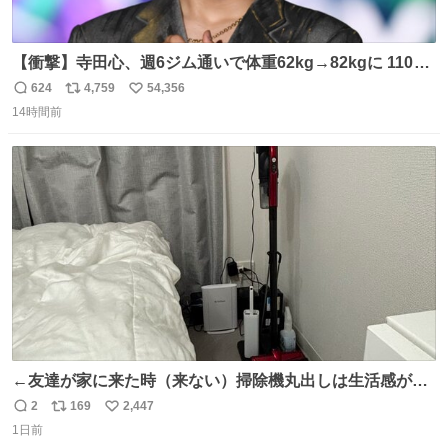
【衝撃】寺田心、週6ジム通いで体重62kg→82kgに 110kg
のベンチプレス持ち上げる姿披露
624
4,759
54,356
返
リ
い
news.livedoor.com/article/detail… 元々自重のみだった
14時間前
信
ポ
い
が、更に筋肉を大きくするためジム通いを開始。筋肉増量
数
ス
ね
のためおにぎり10個、ゼリー飲料3～4本、パスタと毎日4
ト
数
数
千kcalオーバーの食事を摂取し、増量したという。
←友達が家に来た時（来ない）掃除機丸出しは生活感が出
てかっこ悪いなぁ →せや
2
169
2,447
返
リ
い
1日前
信
ポ
い