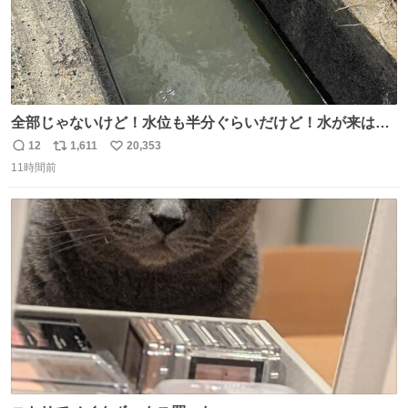
全部じゃないけど！水位も半分ぐらいだけど！水が来はじ
めたよ！！！ 作業してくれた方々ありがとーーー
12
1,611
20,353
返
リ
い
ー！！！！！！！！！！！！！！！！！！！！！！！！！
11時間前
信
ポ
い
！
数
ス
ね
ト
数
数