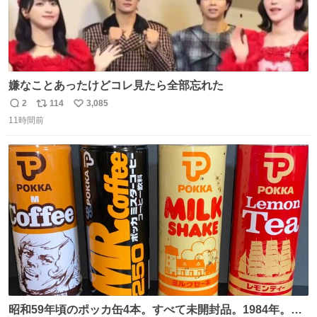
嫌なことあったけどコレ見たら全部忘れた
2
114
3,085
返
リ
い
11時間前
信
ポ
い
数
ス
ね
ト
数
数
昭和59年頃のポッカ缶4本。すべて未開封品。1984年。P