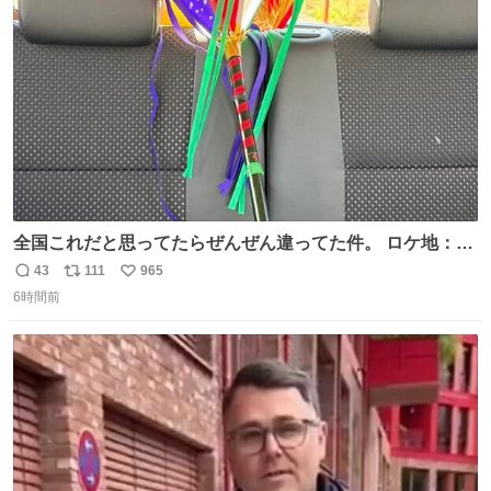
ト
数
数
全国これだと思ってたらぜんぜん違ってた件。 ロケ地：広
島
43
111
965
返
リ
い
6時間前
信
ポ
い
数
ス
ね
ト
数
数