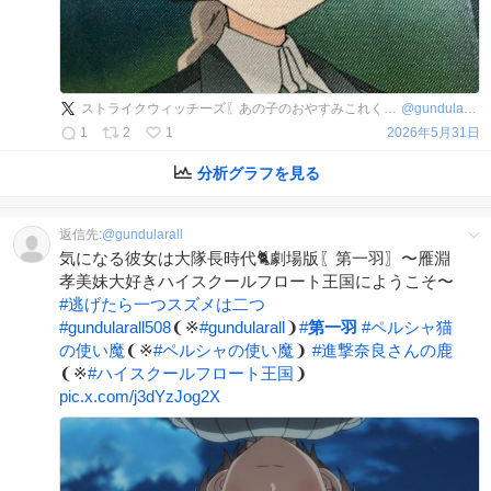
ストライクウィッチーズ〖あの子のおやすみこれくしょん第一羽🐈〗〜雁淵孝美妹大好き王国にようこそ！〜
@
gundularall508
1
2
1
2026年5月31日
分析グラフを見る
返信先:
@
gundularall
気になる彼女は大隊長時代🐈劇場版〖第一羽〗〜雁淵
孝美妹大好きハイスクールフロート王国にようこそ〜
#
逃げたら一つスズメは二つ
#
gundularall508
❨※
#
gundularall
❩
#
第一羽
#
ペルシャ猫
の使い魔
❨※
#
ペルシャの使い魔
❩
#
進撃奈良さんの鹿
❨※
#
ハイスクールフロート王国
❩
pic.x.com/j3dYzJog2X