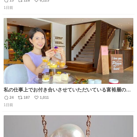
15
128
6,125
返
リ
い
1日前
信
ポ
い
数
ス
ね
ト
数
数
私の仕事上でお付き合いさせていただいている富裕層の社
長さん達は、こんな事しない。 こんな自慢は一切しない
24
187
1,011
返
リ
い
し、なんなら表に出てこない。 自分に自信がない半端モン
1日前
信
ポ
い
はブランドで自分を飾りキラキラ自慢をする。 #折田楓
数
ス
ね
#merchu
ト
数
数