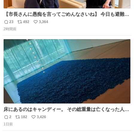
【市長さんに愚痴を言ってごめんなさいね】 今日も避難所
を回り、皆さんのお話を伺いました。 少し辛そうな表情を
23
492
3,364
返
リ
い
されていた高齢の女性に、「どうぞ遠慮なく、何でも話し
2時間前
信
ポ
い
てください」と声をかけました。
数
ス
ね
ト
数
数
床にあるのはキャンディー。 その総重量は亡くなった人と
同等の重さだそうです。 鑑賞者は一つ持ち帰れますが、亡
2
182
3,426
返
リ
い
くなった人の一部を持ち帰っているような感覚になりまし
1日前
信
ポ
い
た。 勇気を出して口に入れたら、ハッカ味😳✨ #ポーラ美
数
ス
ね