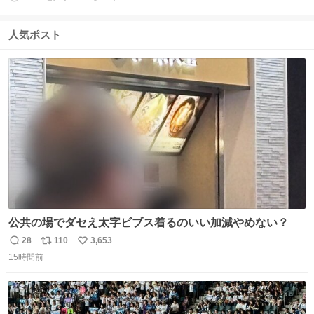
返
リ
い
信
ポ
い
数
ス
ね
人気ポスト
ト
数
数
公共の場でダセえ太字ビブス着るのいい加減やめない？
28
110
3,653
返
リ
い
15時間前
信
ポ
い
数
ス
ね
ト
数
数