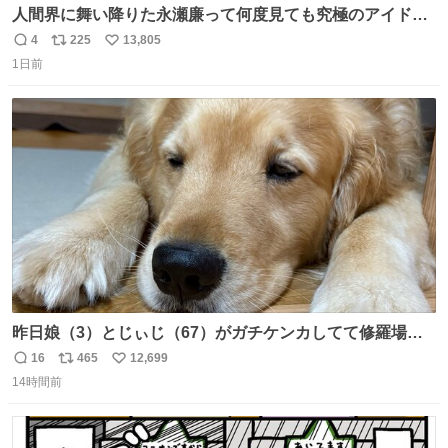
人間界に舞い降りた永瀬廉って何度見ても究極のアイドル
過ぎてずっと味する。美味い。
4
225
13,805
返
リ
い
1日前
信
ポ
い
数
ス
ね
ト
数
数
昨日娘（3）とじぃじ（67）がガチケンカしてて修羅場だ
ったんだけど、ふぉるては可能な限り平たくなってまし
16
465
12,699
返
リ
い
た。犬が1番空気読める。
14時間前
信
ポ
い
数
ス
ね
ト
数