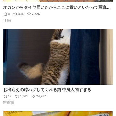
オカンからタイヤ届いたからここに置いといたって写真送
られてきたけど明らかに猫が邪魔くさそうな顔してて草
4
434
7,726
返
リ
い
1日前
信
ポ
い
数
ス
ね
ト
数
数
お出迎えの時ハグしてくれる猫 中身人間すぎる
17
1,361
24,987
返
リ
い
8時間前
信
ポ
い
数
ス
ね
ト
数