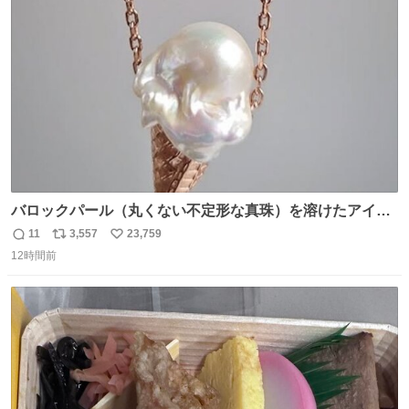
ト
数
数
バロックパール（丸くない不定形な真珠）を溶けたアイス
や飴玉、雲、アヒルに見立ててジュエリーデザイナー、
11
3,557
23,759
返
リ
い
Ben Choi 蔡俊文さんの作品。
12時間前
信
ポ
い
instagram.com/bcjoaillerie/
数
ス
ね
ト
数
数