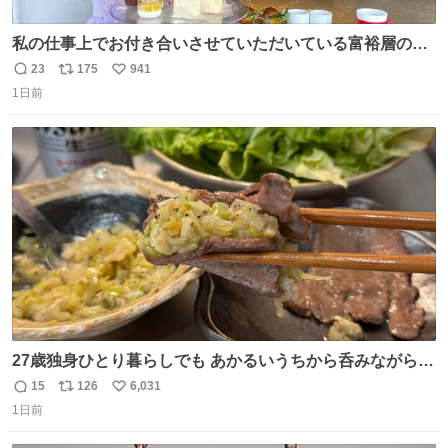
私の仕事上でお付き合いさせていただいている富裕層の社
長さん達は、こんな事しない。 こんな自慢は一切しない
23
175
941
返
リ
い
し、なんなら表に出てこない。 自分に自信がない半端モン
1日前
信
ポ
い
はブランドで自分を飾りキラキラ自慢をする。 #折田楓
数
ス
ね
#merchu
ト
数
数
27歳独身ひとり暮らしでも あかるいうちから呑みながらキ
ッチンでひとり焼肉できてしあわせだもん՞ o̴̶̷̥ ̫ o̴̶̷̥ ՞
15
126
6,031
返
リ
い
1日前
信
ポ
い
数
ス
ね