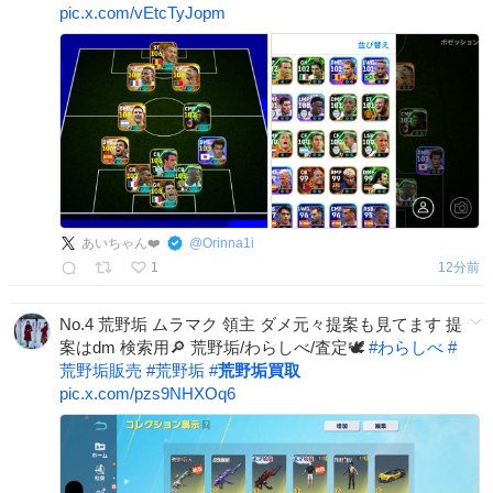
pic.x.com/vEtcTyJopm
あいちゃん❤️
@
Orinna1i
1
12分前
No.4 荒野垢 ムラマク 領主 ダメ元々提案も見てます 提
案はdm 検索用🔎 荒野垢/わらしべ/査定🕊️
#
わらしべ
#
荒野垢販売
#
荒野垢
#
荒野垢買取
pic.x.com/pzs9NHXOq6