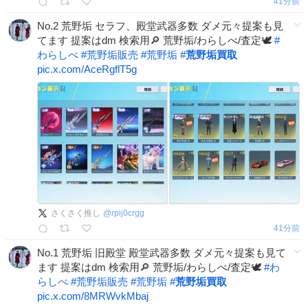
41分前
No.2 荒野垢 セラフ、殿堂武器多数 ダメ元々提案も見
てます 提案はdm 検索用🔎 荒野垢/わらしべ/査定🕊️
#
わらしべ
#
荒野垢販売
#
荒野垢
#
荒野垢買取
pic.x.com/AceRgflT5g
さくさく推し
@
rpij0crgg
42分前
No.1 荒野垢 旧殿堂 殿堂武器多数 ダメ元々提案も見て
ます 提案はdm 検索用🔎 荒野垢/わらしべ/査定🕊️
#
わ
らしべ
#
荒野垢販売
#
荒野垢
#
荒野垢買取
pic.x.com/8MRWvkMbaj