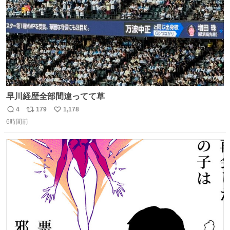
早川経歴全部間違ってて草
4
179
1,178
返
リ
い
6時間前
信
ポ
い
数
ス
ね
ト
数
数