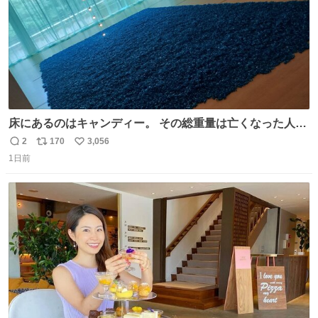
床にあるのはキャンディー。 その総重量は亡くなった人と
同等の重さだそうです。 鑑賞者は一つ持ち帰れますが、亡
2
170
3,056
返
リ
い
くなった人の一部を持ち帰っているような感覚になりまし
1日前
信
ポ
い
た。 勇気を出して口に入れたら、ハッカ味😳✨ #ポーラ美
数
ス
ね
術館
ト
数
数