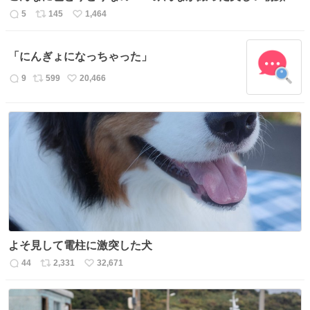
5
145
1,464
返
リ
い
信
ポ
い
数
ス
ね
「にんぎょになっちゃった」
ト
数
数
9
599
20,466
返
リ
い
信
ポ
い
数
ス
ね
ト
数
数
よそ見して電柱に激突した犬
44
2,331
32,671
返
リ
い
信
ポ
い
数
ス
ね