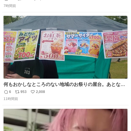
返
リ
い
ルたこ焼きへと進化 大使館の広報課長ハインリッヒは、日
7時間前
信
ポ
い
本でたこ焼きに心奪われ、ベルリンにいたときには出店で
数
ス
ね
焼いてました👏（ええ笑顔や） #たこ焼きの日
ト
数
数
何もおかしなところのない地域のお祭りの屋台。あとなん
か割と聞き馴染みのあるBGMが流れてます #関広見まつり
6
953
2,008
返
リ
い
#関広見まつり2026
11時間前
信
ポ
い
数
ス
ね
ト
数
数