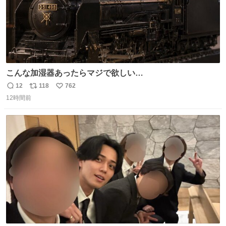
こんな加湿器あったらマジで欲しい…
12
118
762
返
リ
い
12時間前
信
ポ
い
数
ス
ね
ト
数
数