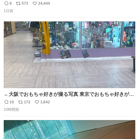
元気出してほしい
6
573
24,444
返
リ
い
1日前
信
ポ
い
数
ス
ね
ト
数
数
←大阪でおもちゃ好きが撮る写真 東京でおもちゃ好きが撮
る写真→
10
172
1,642
返
リ
い
10時間前
信
ポ
い
数
ス
ね
ト
数
数