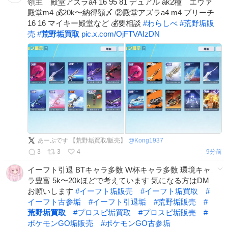
領主 殿堂アズラa4 16 95 81 デュアル ak2種 エヴァ
殿堂m4 💰20k〜納得額〆 ②殿堂アズラa4 m4 ブリーチ
16 16 マイキー殿堂など 💰要相談
#
わらしべ
#
荒野垢販
売
#
荒野垢買取
pic.x.com/OjFTVAIzDN
あーぶです 【荒野垢買取/販売】
@
Kong1937
3
3
4
10分前
イーフト引退 BTキャラ多数 W杯キャラ多数 環境キャ
ラ豊富 5k〜20kほどで考えています 気になる方はDM
お願いします
#
イーフト垢販売
#
イーフト垢買取
#
イーフト古参垢
#
イーフト引退垢
#
荒野垢販売
#
荒野垢買取
#
プロスピ垢買取
#
プロスピ垢販売
#
ポケモンGO垢販売
#
ポケモンGO古参垢