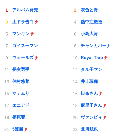
アルバム発売
灰色と青
土ドラ告白
熱中症搬送
マンキン
小島大河
ゴイスーマン
チャンカパーナ
ウェールズ
Royal Trap
長友選手
タル子マン
仲村悠菜
井上瑞稀
マテムり
掛布さん
エニアド
麻里子さん
篠原響
ヴァンピィ
5連勝
北川航也