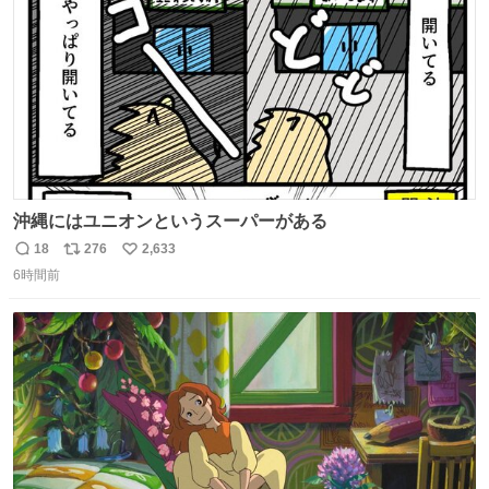
数
沖縄にはユニオンというスーパーがある
18
276
2,633
返
リ
い
6時間前
信
ポ
い
数
ス
ね
ト
数
数