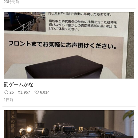
23時間前
信
ポ
い
数
ス
ね
ト
数
数
罰ゲームかな
25
957
6,014
返
リ
い
1日前
信
ポ
い
数
ス
ね
ト
数
数