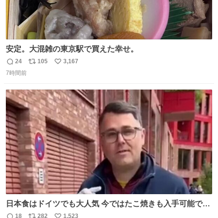
安定。大混雑の東京駅で買えた幸せ。
24
105
3,167
返
リ
い
7時間前
信
ポ
い
数
ス
ね
ト
数
数
日本食はドイツでも大人気 今ではたこ焼きも入手可能です
が、🥑や🌽、ウィンナーや枝豆などが入っているオリジナ
18
282
1,523