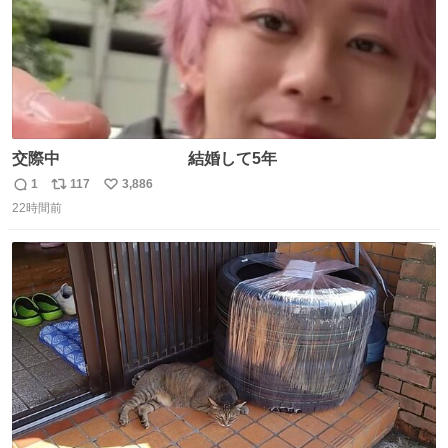
交際中 結婚して5年
1
117
3,886
返
リ
い
22時間前
信
ポ
い
数
ス
ね
ト
数
数