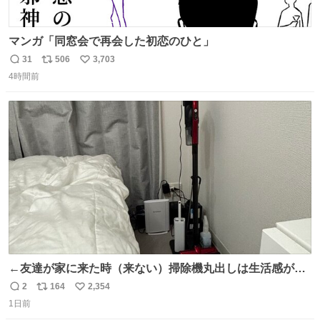
マンガ「同窓会で再会した初恋のひと」
31
506
3,703
返
リ
い
4時間前
信
ポ
い
数
ス
ね
ト
数
数
←友達が家に来た時（来ない）掃除機丸出しは生活感が出
てかっこ悪いなぁ →せや
2
164
2,354
返
リ
い
1日前
信
ポ
い