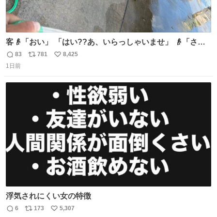
客👴「おい」 「はい??あ、いらっしゃいませ」 👴「さっ
きからずっと水出しっぱなしでもったいないだろ」 「静電
83
781
8,425
返
リ
い
気を逃がし、熱くなった地面の温度を下げ、引火事故の防
1日前
信
ポ
い
止の為必要な作業です」 👴「水不足の昨今にもったいない
数
ス
ね
ことをするな!!」 それでは歌います、聞いてください 「井
ト
数
数
戸水」
浮気されにくい女の特徴
6
173
5,307
返
リ
い