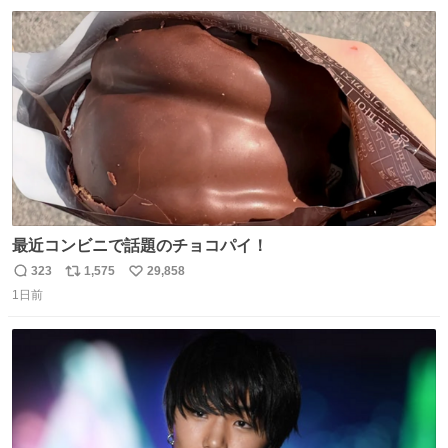
数
ス
ね
ト
数
数
最近コンビニで話題のチョコパイ！
323
1,575
29,858
返
リ
い
1日前
信
ポ
い
数
ス
ね
ト
数
数