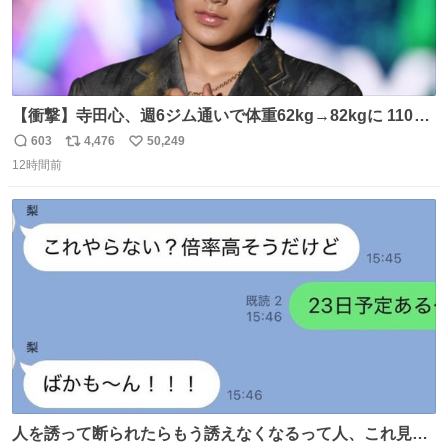
【衝撃】寺田心、週6ジム通いで体重62kg→82kgに 110kg
のベンチプレス持ち上げる姿披露
603
4,476
50,249
返
リ
い
news.livedoor.com/article/detail… 元々自重のみだった
12時間前
信
ポ
い
が、更に筋肉を大きくするためジム通いを開始。筋肉増量
数
ス
ね
のためおにぎり10個、ゼリー飲料3～4本、パスタと毎日4
ト
数
数
千kcalオーバーの食事を摂取し、増量したという。
人を誘って断られたらもう誘えなくなるって人、これ見て