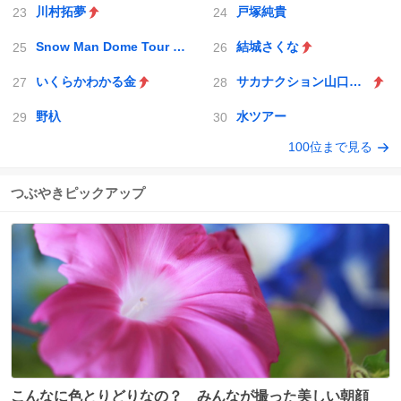
川村拓夢
戸塚純貴
Snow Man Dome Tour 2025-2026 ON
結城さくな
いくらかわかる金
サカナクション山口一郎
野杁
水ツアー
100位まで見る
つぶやきピックアップ
こんなに色とりどりなの？ みんなが撮った美しい朝顔