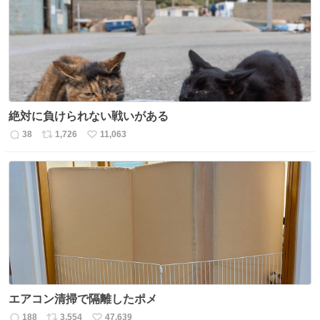
ト
数
数
絶対に負けられない戦いがある
38
1,726
11,063
返
リ
い
信
ポ
い
数
ス
ね
ト
数
数
エアコン清掃で隔離したポメ
188
3,554
47,639