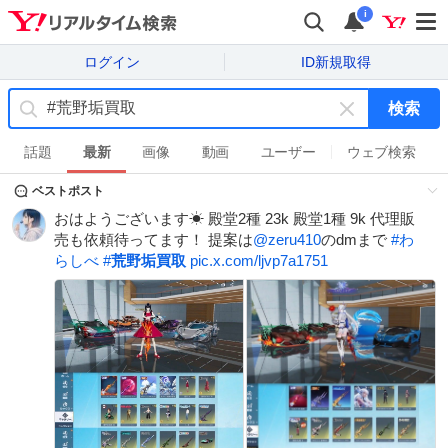
i
ログイン
ID新規取得
検索
キ
ー
話題
最新
画像
動画
ユーザー
ウェブ検索
ワ
ベストポスト
ー
ド
おはようございます☀ 殿堂2種 23k 殿堂1種 9k 代理販
を
売も依頼待ってます！ 提案は
@zeru410
のdmまで
#
わ
消
らしべ
#
荒野垢買取
pic.x.com/ljvp7a1751
す