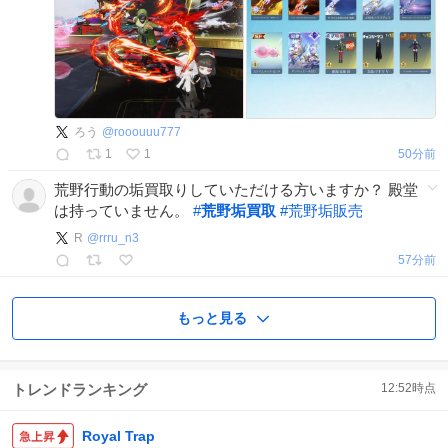
ろう
@
rooouuu777
1
1
50分前
荒野行動の垢買取りしていただける方いますか？ 殿堂
は持っていません。
#
荒野垢買取
#
荒野垢販売
R
@
rrru_n3
57分前
もっと見る
トレンドランキング
12:52
時点
Royal Trap