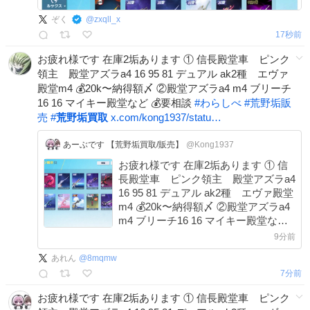
ぞく
@
zxqll_x
31秒前
お疲れ様です 在庫2垢あります ① 信長殿堂車 ピンク
領主 殿堂アズラa4 16 95 81 デュアル ak2種 エヴァ
殿堂m4 💰20k〜納得額〆 ②殿堂アズラa4 m4 ブリーチ
16 16 マイキー殿堂など 💰要相談
#
わらしべ
#
荒野垢販
売
#
荒野垢買取
x.com/kong1937/statu…
あーぶです 【荒野垢買取/販売】
@Kong1937
お疲れ様です 在庫2垢あります ① 信
長殿堂車 ピンク領主 殿堂アズラa4
16 95 81 デュアル ak2種 エヴァ殿堂
m4 💰20k〜納得額〆 ②殿堂アズラa4
m4 ブリーチ16 16 マイキー殿堂など
💰要相談 ＃わらしべ #荒野垢販売 #荒
10分前
野垢買取
あれん
@
8mqmw
8分前
お疲れ様です 在庫2垢あります ① 信長殿堂車 ピンク