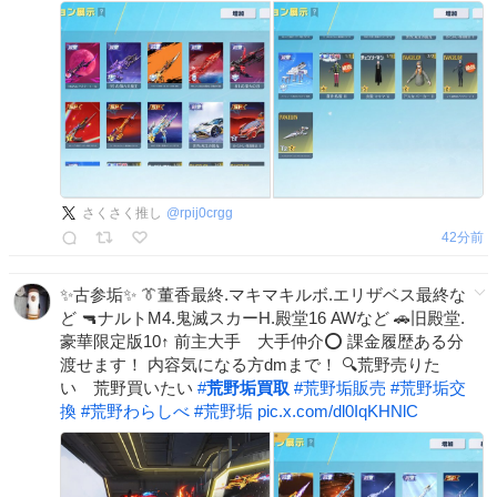
さくさく推し
@
rpij0crgg
42分前
✨古参垢✨ 👔董香最終.マキマキルボ.エリザベス最終な
ど 🔫ナルトM4.鬼滅スカーH.殿堂16 AWなど 🚗旧殿堂.
豪華限定版10↑ 前主大手 大手仲介⭕️ 課金履歴ある分
渡せます！ 内容気になる方dmまで！ 🔍荒野売りた
い 荒野買いたい
#
荒野垢買取
#
荒野垢販売
#
荒野垢交
換
#
荒野わらしべ
#
荒野垢
pic.x.com/dl0IqKHNlC