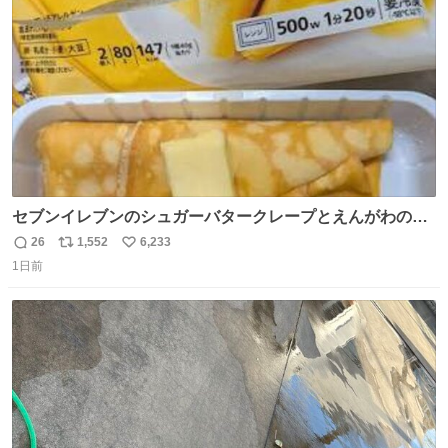
数
セブンイレブンのシュガーバタークレープとえんがわの寿
司を探している人へ！ シュガーバタークレープは目黒、品
26
1,552
6,233
返
リ
い
川、蒲田、渋谷、川崎、横浜、鶴見、九州の一部エリア限
1日前
信
ポ
い
定商品で8月5日に発注が終了したため店舗に置いてあると
数
ス
ね
ころ少ないですが見つけたら即買いです🤩❣️
ト
数
数