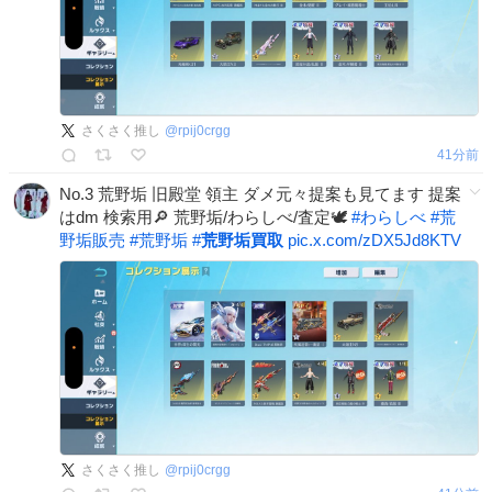
さくさく推し
@
rpij0crgg
41分前
No.3 荒野垢 旧殿堂 領主 ダメ元々提案も見てます 提案
はdm 検索用🔎 荒野垢/わらしべ/査定🕊️
#
わらしべ
#
荒
野垢販売
#
荒野垢
#
荒野垢買取
pic.x.com/zDX5Jd8KTV
さくさく推し
@
rpij0crgg