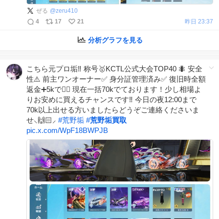
ぜる
@
zeru410
4
17
21
昨日 23:37
分析グラフを見る
こちら元プロ垢‼️ 称号🥇KCTL公式大会TOP40 🐜 安全
性⚠️ 前主ワンオーナー✅ 身分証管理済み✅ 復旧時全額
返金➕5kで🙆‍♀️ 現在一括70kでております！少し相場よ
りお安めに買えるチャンスです‼️ 今日の夜12:00まで
70k以上出せる方いましたらどうぞご連絡くださいま
せ⸜🙌🏻⸝‍
#
荒野垢
#
荒野垢買取
pic.x.com/WpF18BWPJB