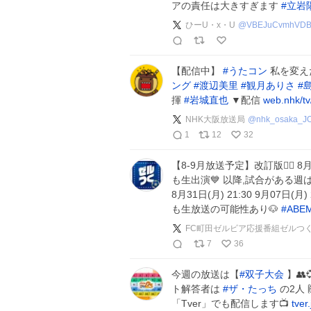
アの責任は大きすぎます
#
立岩
ひーU・x・U
@
VBEJuCvmhVDB
【配信中】
#
うたコン
私を変え
ング
#
渡辺美里
#
観月ありさ
#
揮
#
岩城直也
▼配信
web.nhk/t
NHK大阪放送局
@
nhk_osaka_J
1
12
32
【8-9月放送予定】改訂版🙇‍♂️ 8
も生出演💙 以降,試合がある週は毎週放
8月31日(月) 21:30 9月07日(月) 
も生放送の可能性あり🐶
#
ABE
FC町田ゼルビア応援番組ゼルつく
7
36
今週の放送は【
#
双子大会
】👥
ト解答者は
#
ザ・たっち
の2人 
「Tver」でも配信します📺
tver