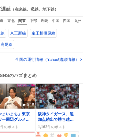
た。
ね
数
車遅延
（在来線、私鉄、地下鉄）
道
東北
関東
中部
近畿
中国
四国
九州
王線
京王新線
京王相模原線
王高尾線
全国の運行情報（Yahoo!路線情報）
SNSのバズまとめ
0:15
0
かまいまち」東京
阪神タイガース、追
ワー周辺グルメ探
加点続出で勝ち越し
、桐山照史の食べ
へ…ファン歓喜の声
0
件のポスト
1,162
件のポスト
ぷりとWEST.楽曲
が広がる
大好評