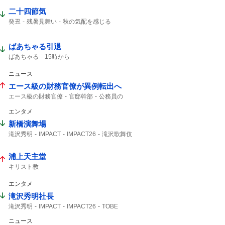
二十四節気
癸丑
残暑見舞い
秋の気配を感じる
暑中見舞い
ばあちゃる引退
ばあちゃる
15時から
ニュース
エース級の財務官僚が異例転出へ
エース級の財務官僚
官邸幹部
公務員の
財務官僚
朝日新聞
エンタメ
新橋演舞場
滝沢秀明
IMPACT
IMPACT26
滝沢歌舞伎
主演舞台
TOBE
IMP.
演舞場
椿泰我
サンスポ
10月から
浦上天主堂
キリスト教
エンタメ
滝沢秀明社長
滝沢秀明
IMPACT
IMPACT26
TOBE
滝沢社長
IMP.
5大ドームツアー
ニュース
想像できない
日程発表