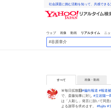
社会課題に挑む活動を知って、共感できる
ウェブ
画像
動画
リアルタイム
ニュ
画像・動画
すべて
🚨毎日拡散🧮
#
偏向報道
#
報道
で、斎藤知事に対し
#
立岩陽一
は「人殺し」発言に頷いて同意
よる謝罪を求めます。
#
fujitv
#