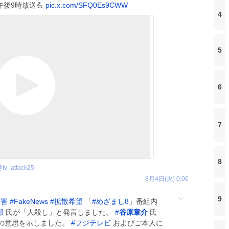
午後9時放送💪
pic.x.com/SFQ0Es9CWW
4
5
6
7
8
@
tv_attack25
8月4日(火) 0:00
9
被害
#
FakeNews
#
拡散希望
「
#
めざまし8
」番組内
郎
氏が「人殺し」と発言しました。
#
谷原章介
氏
の意思を示しました。
#
フジテレビ
およびご本人に