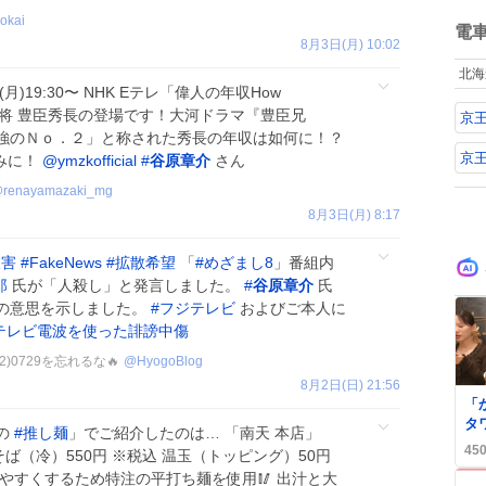
て
ね
okai
数
電
8月3日(月) 10:02
北海
月)19:30〜 NHK Eテレ「偉人の年収How
将 豊臣秀長の登場です！大河ドラマ『豊臣兄
京
強のＮｏ．２」と称された秀長の年収は如何に！？
京
みに！
@ymzkofficial
#
谷原章介
さん
@
renayamazaki_mg
8月3日(月) 8:17
被害
#
FakeNews
#
拡散希望
「
#
めざまし8
」番組内
郎
氏が「人殺し」と発言しました。
#
谷原章介
氏
の意思を示しました。
#
フジテレビ
およびご本人に
テレビ電波を使った誹謗中傷
12)0729を忘れるな🔥
@
HyogoBlog
8月2日(日) 21:56
「
タ
の
#
推し麺
」でご紹介したのは… 「南天 本店」
索
45
そば（冷）550円 ※税込 温玉（トッピング）50円
っ
やすくするため特注の平打ち麺を使用🥢 出汁と大
が