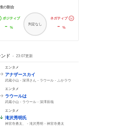
情の割合
ポジティブ
ネガティブ
-
-
判定なし
%
%
レンド
23:07
更新
エンタメ
アナザースカイ
武蔵小山
深澤さん
ラウール
ふかラウ
1時間SP
Snow Manラウール
ラウールが
エンタメ
ラウールは
武蔵小山
ラウール
深澤辰哉
Snow Manラウール
Snow Man
エンタメ
Snow Manの
Snow
滝沢秀明氏
神宮寺勇太、
滝沢秀明
神宮寺勇太
Number_i