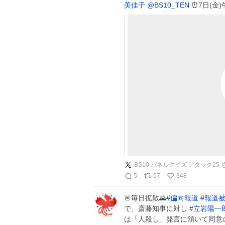
美佳子
@BS10_TEN
⏰7日(金)
BS10 パネルクイズ アタック25
5
57
348
🚨毎日拡散🌄
#
偏向報道
#
報道
で、斎藤知事に対し
#
立岩陽一
は「人殺し」発言に頷いて同意