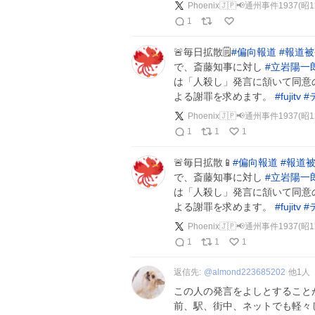
Phoenix🇯🇵📢通州事件1937(昭
1
🚨毎日拡散🗒️
#
偏向報道
#
報道被
で、斎藤知事に対し
#
立岩陽一
は「人殺し」発言に頷いて同意
よる謝罪を求めます。
#
fujitv
#
Phoenix🇯🇵📢通州事件1937(昭
1
1
1
🚨毎日拡散📱
#
偏向報道
#
報道
で、斎藤知事に対し
#
立岩陽一
は「人殺し」発言に頷いて同意
よる謝罪を求めます。
#
fujitv
#
Phoenix🇯🇵📢通州事件1937(昭
1
1
1
返信先:
@
almond223685202
他
1
人
この人の発言をよしとすることが
前、駅、街中、ネットでも軽々