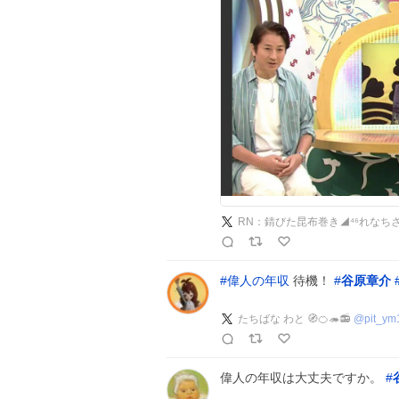
RN：錆びた昆布巻き◢⁴⁶れなち
#
偉人の年収
待機！
#
谷原章介
たちばな わと 🧭🍊🦔📻
@
pit_ym
偉人の年収は大丈夫ですか。
#