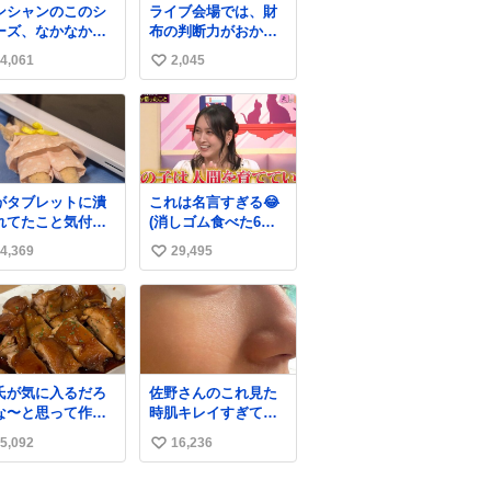
ンシャンのこのシ
ライブ会場では、財
ーズ、なかなか安
布の判断力がおかし
ならないのにセー
くなる。
4,061
2,045
い
価格になってる🖤
レザーなのが反則
い
にかわいい。持っ
ね
るだけでコーデが
数
上げされる。
がタブレットに潰
これは名言すぎる😂
れてたこと気付か
(消しゴム食べた6歳
かった。 旦那だけ
の弟を思い出しなが
4,369
29,495
い
娘の波長を感じ取
ら)
るから声出せずと
い
SOSが伝わったら
ね
い。 急いで旦那が
数
出して、泣きじゃ
る娘に自分も謝っ
抱きしめようとし
氏が気に入るだろ
佐野さんのこれ見た
ら、ビンタされて
な〜と思って作っ
時肌キレイすぎてび
まった。3回ほど。
ら想像の何倍も美
っくりしたし、やは
さい手だけど、地
5,092
16,236
い
しい美味しい言っ
りアイドルって体型･
に痛い。 その後、
くれて嬉しい
肌管理すごすぎる
い
は旦那に泣きつい