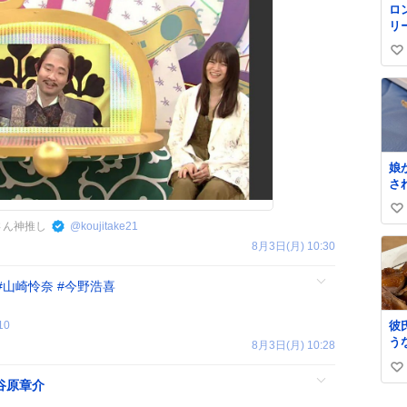
ロ
リ
く
い
ル
✨
い
級
ね
て
数
格
娘
さ
な
い
は
さん神推し
@
koujitake21
れ
い
8月3日(月) 10:30
も
ね
し
数
救
#
山崎怜奈
#
今野浩喜
く
て
10
彼
た
う
8月3日(月) 10:28
し
た
小
い
味
味
谷原章介
て
い
娘