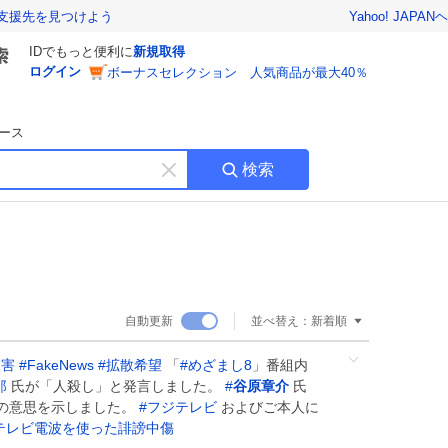
Yahoo! JAPAN
ヘ
支援先を見つけよう
IDでもっと便利に
新規取得
ログイン
ボーナスセレクション 人気商品が最大40％
ース
検索
キ
ー
ワ
ー
ド
を
消
自動更新
並べ替え：
新着順
す
被害
#
FakeNews
#
拡散希望
「
#
めざまし8
」番組内
郎
氏が「人殺し」と発言しました。
#
谷原章介
氏
の意思を示しました。
#
フジテレビ
およびご本人に
テレビ電波を使った誹謗中傷