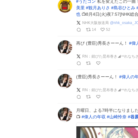
#
うたコン
私を変えたこの一曲
美里
#
観月ありさ
#
島谷ひとみ
也
📺8月4日(火)夜7:57[NHK総
NHK大阪放送局
@
nhk_osaka_J
14
52
再び (豊臣)秀長さーーん！
#
偉
RN：錆びた昆布巻き◢⁴⁶れなち
(豊臣)秀長さーーん！
#
偉人の
RN：錆びた昆布巻き◢⁴⁶れなち
月曜日、よる7時半になりましたから
📺
#
偉人の年収
#
山崎怜奈
#
谷