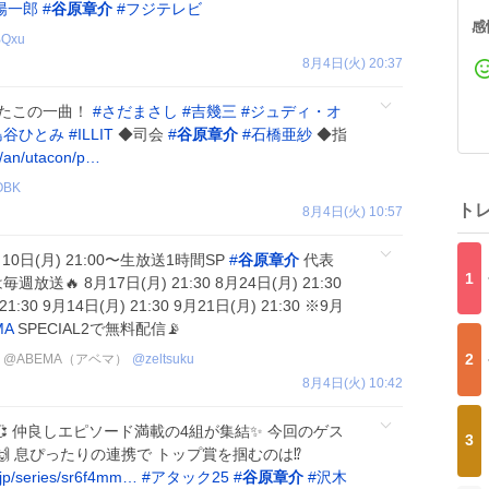
陽一郎
#
谷原章介
#
フジテレビ
感
Qxu
8月4日(火) 20:37
たこの一曲！
#
さだまさし
#
吉幾三
#
ジュディ・オ
島谷ひとみ
#
ILLIT
◆司会
#
谷原章介
#
石橋亜紗
◆指
v/an/utacon/p…
OBK
ト
8月4日(火) 10:57
月10日(月) 21:00〜生放送1時間SP
#
谷原章介
代表
1
送🔥 8月17日(月) 21:30 8月24日(月) 21:30
21:30 9月14日(月) 21:30 9月21日(月) 21:30 ※9月
MA
SPECIAL2で無料配信📡
2
@ABEMA（アベマ）
@
zeltsuku
8月4日(火) 10:42
💞 仲良しエピソード満載の4組が集結✨ 今回のゲス
3
🙌 息ぴったりの連携で トップ賞を掴むのは⁉️
.jp/series/sr6f4mm…
#
アタック25
#
谷原章介
#
沢木