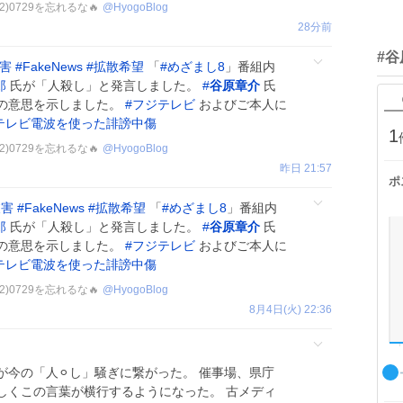
12)0729を忘れるな🔥
@
HyogoBlog
28分前
#
害
#
FakeNews
#
拡散希望
「
#
めざまし8
」番組内
郎
氏が「人殺し」と発言しました。
#
谷原章介
氏
の意思を示しました。
#
フジテレビ
およびご本人に
テレビ電波を使った誹謗中傷
1
12)0729を忘れるな🔥
@
HyogoBlog
昨日 21:57
ポ
被害
#
FakeNews
#
拡散希望
「
#
めざまし8
」番組内
郎
氏が「人殺し」と発言しました。
#
谷原章介
氏
の意思を示しました。
#
フジテレビ
およびご本人に
テレビ電波を使った誹謗中傷
12)0729を忘れるな🔥
@
HyogoBlog
8月4日(火) 22:36
今の「人⚪︎し」騒ぎに繋がった。 催事場、県庁
しくこの言葉が横行するようになった。 古メディ