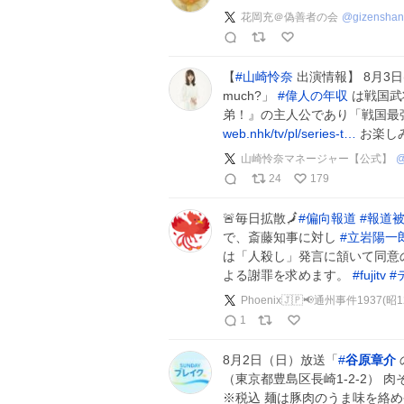
花岡充＠偽善者の会
@
gizenshan
【
#
山崎怜奈
出演情報】 8月3日(
much?」
#
偉人の年収
は戦国武
弟！』の主人公であり「戦国最
web.nhk/tv/pl/series-t…
お楽し
山崎怜奈マネージャー【公式】
24
179
🚨毎日拡散🗾
#
偏向報道
#
報道
で、斎藤知事に対し
#
立岩陽一
は「人殺し」発言に頷いて同意
よる謝罪を求めます。
#
fujitv
#
Phoenix🇯🇵📢通州事件1937(昭
1
8月2日（日）放送「
#
谷原章介
（東京都豊島区長崎1-2-2） 肉
※税込 麺は豚肉のうま味を絡め