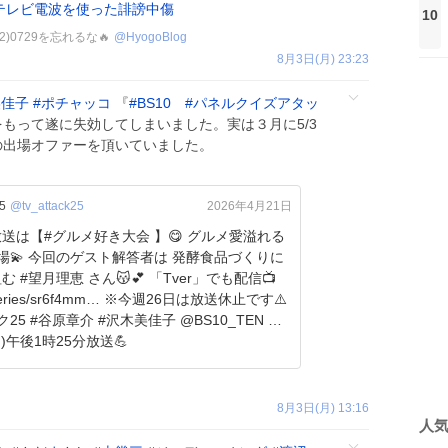
テレビ電波を使った誹謗中傷
10
12)0729を忘れるな🔥
@
HyogoBlog
8月3日(月) 23:23
美佳子
#
ポチャッコ
『
#
BS10
#
パネルクイズアタッ
をもって遂に失効してしまいました。実は３月に5/3
の出場オファーを頂いていました。
5
@tv_attack25
2026年4月21日
【#グルメ好き大会 】😋 グルメ愛溢れる
は 発酵食品づくりに
月理恵 さん😽💕 「Tver」でも配信📺
s/sr6f4mm… ※今週26日は放送休止です⚠️
25 #谷原章介 #沢木美佳子 @BS10_TEN ⏰5
)午後1時25分放送💪
8月3日(月) 13:16
人