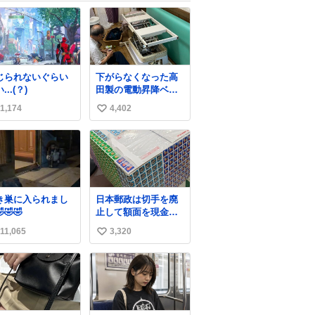
じられないぐらい
下がらなくなった高
...(？)
田製の電動昇降ベッ
ト。 メーカーから
1,174
4,402
い
は、完全に見放され
たんですが、 見事に
い
85歳の父が治しまし
ね
た。 うちの父は、ト
数
ヨタカローラのボデ
ィをオート生産す
る、工業ロボットの
き巣に入られまし
日本郵政は切手を廃
製作者なんですが、
🤣🤣
止して額面を現金で
父が電動ベットの配
払い戻せ2026 #日本
線をハンダで修理し
11,065
3,320
い
郵政
ている横で、
@JapanPostHD_PR
い
ね
数