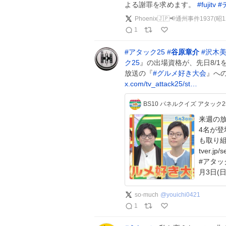
よる謝罪を求めます。
#
fujitv
#
Phoenix🇯🇵📢通州事件1937(昭
1
#
アタック25
#
谷原章介
#
沢木
ク25
』の出場資格が、先日8/1
放送の『
#
グルメ好き大会
』へ
x.com/tv_attack25/st…
BS10 パネルクイズ アタック2
来週の放送は
4名が登場💫 今回のゲスト解答者
も取り組む #望
tver.jp/serie
#アタック
月3日(日
so-much
@
youichi0421
1