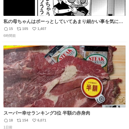
私の母ちゃんはボーっとしていてあまり細かい事を気にし
ません。優秀な人の多い現代の価値観から見ると、あまり
15
105
1,407
返
リ
い
優秀な母親ではないかもしれません。でも、だからこそ、
6時間前
信
ポ
い
私はそういう母親が大好きです。今も昔もすごくリラック
数
ス
ね
スします。「優秀」と「良い」は別なんですよね。 1/2
ト
数
数
スーパー幸せランキング3位 半額の赤身肉
18
154
6,071
返
リ
い
1日前