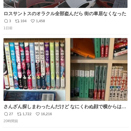
ロスサントスのオラクル全部盗んだら 街の車居なくなった
3
104
1,458
返
リ
い
1日前
信
ポ
い
数
ス
ね
ト
数
数
さんざん探しまわったんだけど なにくわぬ顔で横からはえ
てた
27
1,722
16,216
返
リ
い
20時間前
信
ポ
い
数
ス
ね