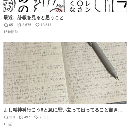
最近、訃報を見ると思うこと
65
2,675
18,616
返
リ
い
15時間前
信
ポ
い
数
ス
ね
ト
数
数
よし精神科行こう‼️と急に思い立って困ってること書き出
してたらペン止まらなくなってすごい勢いで埋まってワロ
118
497
23,533
返
リ
い
タ
1日前
信
ポ
い