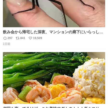
飲み会から帰宅した深夜、マンションの廊下にいらっしゃ
ったオニヤンマ様 まさかこんな都会でお会いできるなんて
297
841
19,509
返
リ
い
思っておらず大興奮しております かっこよすぎる 指を差し
1日前
信
ポ
い
伸べると乗ってきてくれたのでひとまず一緒に帰宅しまし
数
ス
ね
たが、飛ばないということは弱っていらっしゃるのでしょ
ト
数
数
うか…素敵すぎる