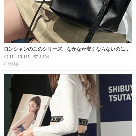
ロンシャンのこのシリーズ、なかなか安くならないのにセ
ール価格になってる🖤✨レザーなのが反則級にかわいい。
17
133
3,304
返
リ
い
持ってるだけでコーデが格上げされる。
21時間前
信
ポ
い
数
ス
ね
ト
数
数