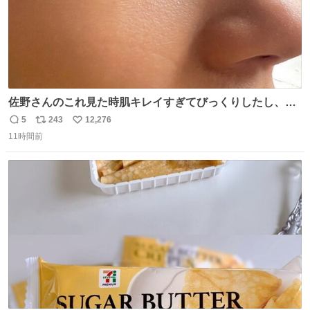
佐野さんのこれ見た時肌キレイすぎてびっくりしたし、や
はりアイドルって体型･肌管理すごすぎる
5
243
12,276
返
リ
い
11時間前
信
ポ
い
数
ス
ね
ト
数
数