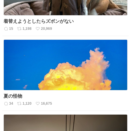
着替えようとしたらズボンがない
15
1,198
20,969
返
リ
い
信
ポ
い
数
ス
ね
ト
数
数
夏の怪物
34
1,120
16,675
返
リ
い
信
ポ
い
数
ス
ね
ト
数
数