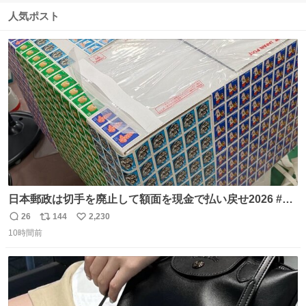
信
ポ
い
数
ス
ね
人気ポスト
ト
数
数
日本郵政は切手を廃止して額面を現金で払い戻せ2026 #日
本郵政 @JapanPostHD_PR
26
144
2,230
返
リ
い
10時間前
信
ポ
い
数
ス
ね
ト
数
数