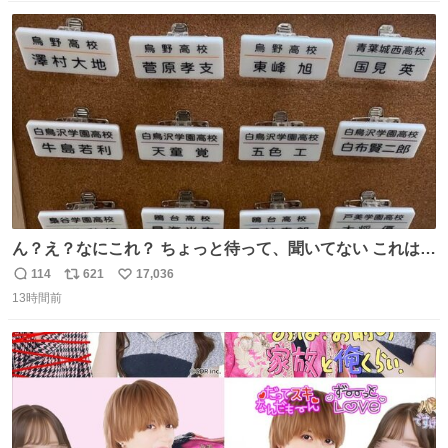
数
ス
ね
ト
数
数
ん？え？なにこれ？ ちょっと待って、聞いてない これは販
売されているのもですか？
114
621
17,036
返
リ
い
13時間前
信
ポ
い
数
ス
ね
ト
数
数