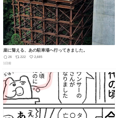
崖に聳える、あの駐車場へ行ってきました。
26
222
2,685
返
リ
い
1日前
信
ポ
い
数
ス
ね
ト
数
数