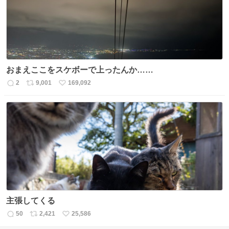
おまえここをスケボーで上ったんか……
2
9,001
169,092
返
リ
い
信
ポ
い
数
ス
ね
ト
数
数
主張してくる
50
2,421
25,586
返
リ
い