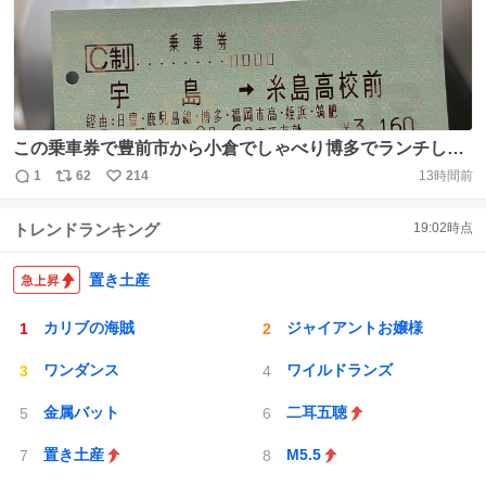
この乗車券で豊前市から小倉でしゃべり博多でランチして
糸島に着いたよー。糸島講演は明日で今日は予定なしの
1
62
214
13時間前
返
リ
い
8.6。#檻の中のライオン #乗り鉄 https://t.co/ySHZxHEjXh
信
ポ
い
トレンドランキング
19:02
時点
数
ス
ね
ト
数
数
置き土産
カリブの海賊
ジャイアントお嬢様
ワンダンス
ワイルドランズ
金属バット
二耳五聴
置き土産
M5.5