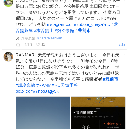
こんにちは、畑冷泉館です。 前回に続き、今回も求菩
提山方面のお店の紹介。 ○求菩提茶屋 土日限定のオー
プン、冷やしうどんなどを用意しています。 今度の日
曜日8/9は、人気のスイーツ屋さんとのコラボDAY🍰
ぜひ、どうぞ🙌
instagram.com/kubote_chaya?i…
#
求
菩提茶屋
#
求菩提山
#
畑冷泉館
#
豊前市
畑冷泉館
@
hatareisenkan
3
11
2:13
RANMARU天気予報❣️ おはようございます 今日も天
気よく暑い1日になりそうです 81年前の今日 8時
15分 広島に原爆が投下され多くの命が失われた 世
界中の人はこの悲劇を忘れてはいけないと共に繰り返
してはならない 今平和である事に感謝🕊️🕊️
#
豊前市
#
畑冷泉館
#
RANMARU天気予報
pic.x.com/YhppJagy5K