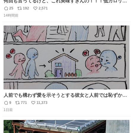
何回も言ってるけど、これ美味すぎんの！！！低カロリー
で満足感エグいから一生食べてる😭
25
192
2,571
返
リ
い
14時間前
信
ポ
い
数
ス
ね
ト
数
数
人前でも構わず愛を示そうとする彼女と人前では恥ずかし
いけど彼女を死ぬほど愛している彼氏 同士いませんか✋️
9
771
11,373
返
リ
い
1日前
信
ポ
い
数
ス
ね
ト
数
数