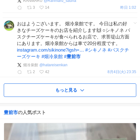
RANMARU
@
Ranmaru_sauna
3
14
昨日 1:02
おはようございます。 畑冷泉館です。 今日は私の好
きなチーズケーキのお店を紹介します🙌 ○シキノネ バ
スクチーズケーキが食べられるお店で、求菩堤山方面
にあります。畑冷泉館からは車で20分程度です。
instagram.com/sikinone?igsh=…
#
シキノネ
#
バスクチ
ーズケーキ
#
畑冷泉館
#
豊前市
畑冷泉館
@
hatareisenkan
2
42
8月4日(火) 23:35
もっと見る
豊前市
の人気ポスト