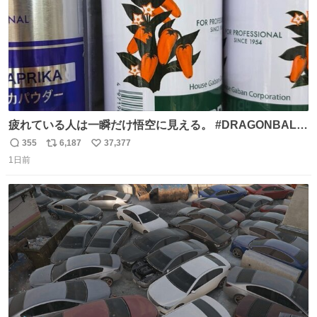
疲れている人は一瞬だけ悟空に見える。 #DRAGONBALL
#ドラゴンボール
355
6,187
37,377
返
リ
い
1日前
信
ポ
い
数
ス
ね
ト
数
数