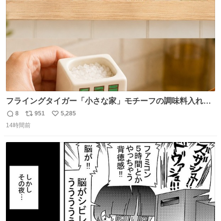
数
フライングタイガー「小さな家」モチーフの調味料入れ、
並べれば“デンマークの街並み”に ピンク・グリーン・テラ
8
951
5,285
返
リ
い
コッタの全9種 - fashion-press.net/news/149552
14時間前
信
ポ
い
数
ス
ね
ト
数
数