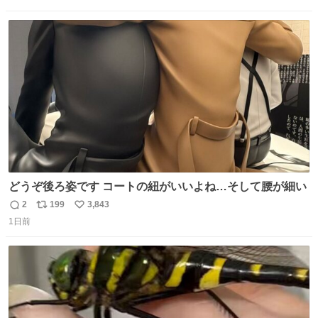
信
ポ
い
数
ス
ね
ト
数
数
どうぞ後ろ姿です コートの紐がいいよね…そして腰が細い
2
199
3,843
返
リ
い
1日前
信
ポ
い
数
ス
ね
ト
数
数