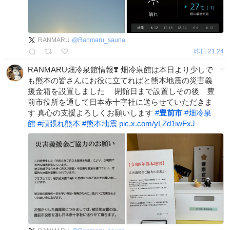
RANMARU
@
Ranmaru_sauna
昨日 21:24
RANMARU畑冷泉館情報❣️ 畑冷泉館は本日より少しで
も熊本の皆さんにお役に立てればと熊本地震の災害義
援金箱を設置しました 閉館日まで設置しその後 豊
前市役所を通して日本赤十字社に送らせていただきま
す 真心の支援よろしくお願いします
#
豊前市
#
畑冷泉
館
#
頑張れ熊本
#
熊本地震
pic.x.com/yLZd1iwFxJ