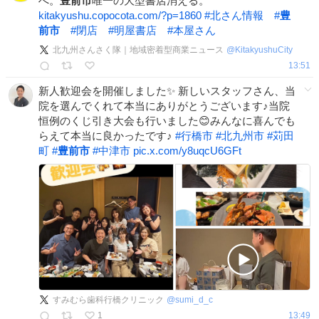
へ。
豊前市
唯一の大型書店消える。
kitakyushu.copocota.com/?p=1860
#
北さん情報
#
豊
前市
#
閉店
#
明屋書店
#
本屋さん
北九州さんさく隊｜地域密着型商業ニュース
@
KitakyushuCity
13:51
新人歓迎会を開催しました✨ 新しいスタッフさん、当
院を選んでくれて本当にありがとうございます♪当院
恒例のくじ引き大会も行いました😊みんなに喜んでも
らえて本当に良かったです♪
#
行橋市
#
北九州市
#
苅田
町
#
豊前市
#
中津市
pic.x.com/y8uqcU6GFt
すみむら歯科行橋クリニック
@
sumi_d_c
1
13:49