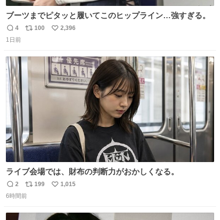
ブーツまでピタッと履いてこのヒップライン…強すぎる。
4
100
2,396
返
リ
い
1日前
信
ポ
い
数
ス
ね
ト
数
数
ライブ会場では、財布の判断力がおかしくなる。
2
199
1,015
返
リ
い
6時間前
信
ポ
い
数
ス
ね
ト
数