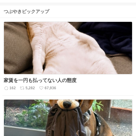
つぶやきピックアップ
家賃を一円も払ってない人の態度
162
5,282
67,936
返
リ
い
信
ポ
い
数
ス
ね
ト
数
数