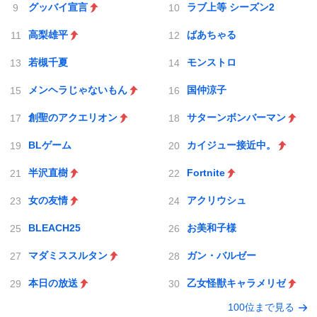
グッバイ宣言
ラブ上等 シーズン2
高梨雄平
ばあちゃる
若槻千夏
モンストロ
メンヘラじゃないもん
国仲涼子
創聖のアクエリオン
サターンボンバーマン
BLゲーム
カイジュー接近中。
半沢直樹
Fortnite
女の友情
アクリウシュ
BLEACH25
お美和子様
マダミススルタン
ガン・バルゼー
本日の放送
乙女怪獣キャラメリゼ
100位まで見る