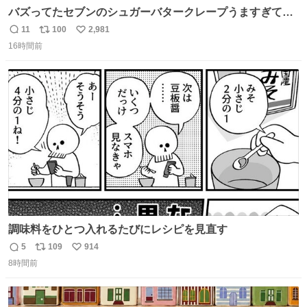
バズってたセブンのシュガーバタークレープうますぎて
7NOWで買い溜め🛒💭
11
100
2,981
返
リ
い
16時間前
信
ポ
い
数
ス
ね
ト
数
数
調味料をひとつ入れるたびにレシピを見直す
5
109
914
返
リ
い
8時間前
信
ポ
い
数
ス
ね
ト
数