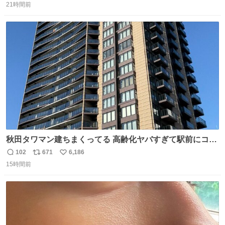
21時間前
信
ポ
い
数
ス
ね
ト
数
数
秋田タワマン建ちまくってる 高齢化ヤバすぎて駅前にコン
パクトシティつくって高齢者を住ませる考えらしい 病院も
102
671
6,186
返
リ
い
全部駅前にある
15時間前
信
ポ
い
数
ス
ね
ト
数
数