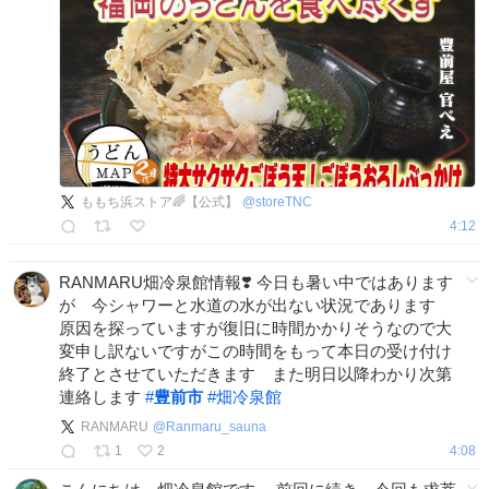
ももち浜ストア🌈【公式】
@
storeTNC
4:12
RANMARU畑冷泉館情報❣️ 今日も暑い中ではあります
が 今シャワーと水道の水が出ない状況であります
原因を探っていますが復旧に時間かかりそうなので大
変申し訳ないですがこの時間をもって本日の受け付け
終了とさせていただきます また明日以降わかり次第
連絡します
#
豊前市
#
畑冷泉館
RANMARU
@
Ranmaru_sauna
1
2
4:08