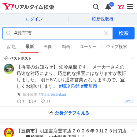
i
ログイン
ID新規取得
検索
キ
ー
話題
最新
画像
動画
ユーザー
ウェブ検索
ワ
ベストポスト
ー
ド
【再開のお知らせ】 畑冷泉館です。 メーカーさんの
を
迅速な対応により、応急的な措置にはなりますが復旧
消
しました。 明日8/7より通常営業となりますので、宜
す
しくお願いします。
#
畑冷泉館
#
豊前市
畑冷泉館
@
hatareisenkan
1
4
31
10:53
分析グラフを見る
【豊前市】明屋書店豊前店２０２６年９月２３日閉店