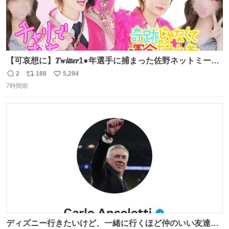
【可哀想に】𝑻𝒘𝒊𝒕𝒕𝒆𝒓1●年選手に捕まった佐野ネットミーム
勇斗さんのコラボプリ
2
188
5,294
返
リ
い
7時間前
信
ポ
い
数
ス
ね
ト
数
数
ディズニー行きたいけど、一緒に行くほど仲のいい友達が