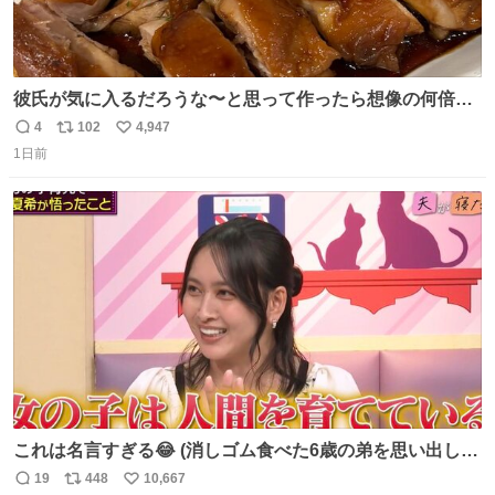
彼氏が気に入るだろうな〜と思って作ったら想像の何倍も
美味しい美味しい言ってくれて嬉しい
4
102
4,947
返
リ
い
1日前
信
ポ
い
数
ス
ね
ト
数
数
これは名言すぎる😂 (消しゴム食べた6歳の弟を思い出しな
がら)
19
448
10,667
返
リ
い