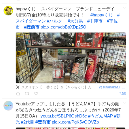
happyくじ スパイダーマン ブランドニューデイ
明日8/7(金)10時より販売開始です！
#
happyくじ
#
スパイダーマン
#
ハルク
#
大分県
#
中津市
#
宇佐
市
#
豊前市
pic.x.com/dpBpXDp25O
スタリオン【 一番くじ】＆【きゃらくじ】入荷情報
@
sutanakatu_kuji
7:50
Youtubeアップしました🍜 【うどんMAP】手打ちの麺
が光るきつねうどん&ごぼうおろしぶっかけ（2026年7
月15日OA）
youtu.be/SBLP6GshD6c
#
うどんMAP
#
朝
光
#
2代目
#
豊前市
pic.x.com/PgK5vGOVZb