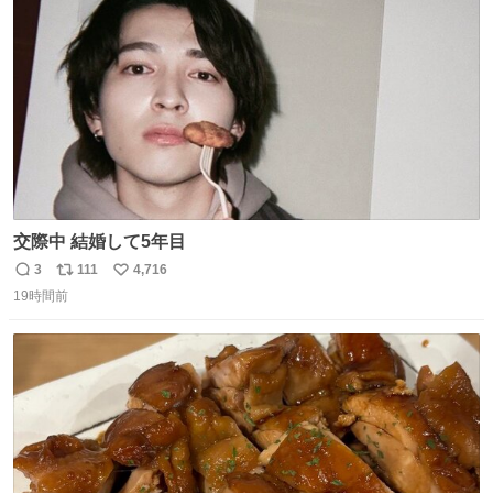
数
交際中 結婚して5年目
3
111
4,716
返
リ
い
19時間前
信
ポ
い
数
ス
ね
ト
数
数