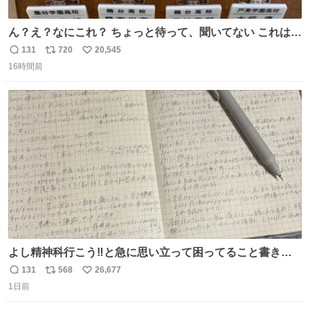
ん？え？なにこれ？ ちょっと待って、聞いてない これは販
売されているのもですか？
131
720
20,545
返
リ
い
16時間前
信
ポ
い
数
ス
ね
ト
数
数
よし精神科行こう‼️と急に思い立って困ってること書き出
してたらペン止まらなくなってすごい勢いで埋まってワロ
131
568
26,677
返
リ
い
タ
1日前
信
ポ
い
数
ス
ね