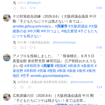
コテツ
@
KotepuS
1
4
9:56
テロ対策総合訓練（2026.8.6） | 大阪府議会議員 中川
剛「子どもたちにツケは残さない！全ては...
ameblo.jp/tsuyoshi-kaizu…
#
貝塚市
#
大阪府議会
#
大阪
維新の会
#
中川剛
#
中川つよし
#
地元要望
#
子どもたち
にツケを残さない
中川 剛（大阪府議会議員）
@
tsuyoshinakaga
2
1
8:06
アメブロを投稿しました。 『「帰省稽古」８月５日
真盟会館 泉佐野支部 練習日誌』 江戸初段おかえりな
さい😊
#
岸和田市
#
貝塚市
#
熊取町
#
和泉市
#
泉南市
#
泉佐野
#
岸和田
#
貝塚
#
熊取
#
和泉
#
泉南
#
泉州
#
泉州
地区
#
空手
ameblo.jp/yoshidadojo/en…
吉田裕幸（真盟会館 泉佐野支部 支部長）
@
shinmeiyoshida
3:24
広島原爆の日（2026.8.6） | 大阪府議会議員 中川 剛
「子どもたちにツケは残さない！全ては次世...