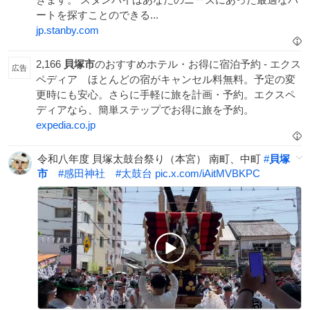
ートを探すことのできる...
jp.stanby.com
2,166
貝塚市
のおすすめホテル・お得に宿泊予約 - エクス
広告
ペディア
ほとんどの宿がキャンセル料無料。予定の変
更時にも安心。さらに手軽に旅を計画・予約。エクスペ
ディアなら、簡単ステップでお得に旅を予約。
expedia.co.jp
令和八年度 貝塚太鼓台祭り（本宮） 南町、中町
#
貝塚
市
#
感田神社
#
太鼓台
pic.x.com/iAitMVBKPC