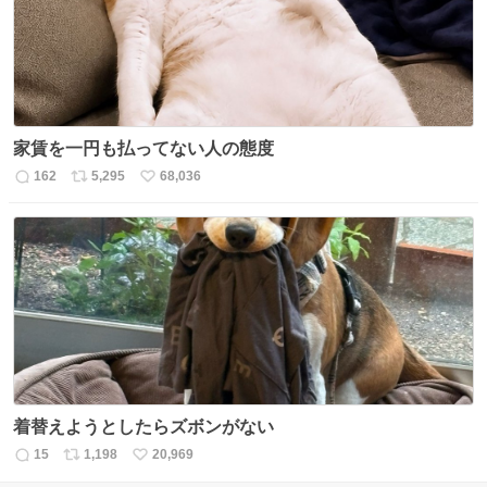
家賃を一円も払ってない人の態度
162
5,295
68,036
返
リ
い
信
ポ
い
数
ス
ね
ト
数
数
着替えようとしたらズボンがない
15
1,198
20,969
返
リ
い