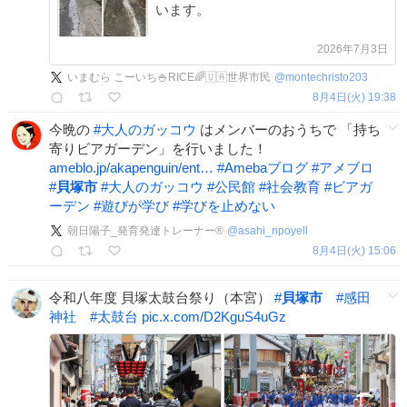
います。
2026年7月3日
いまむら こーいち🍚RICE🌈🇺🇦世界市民
@
montechristo203
8月4日(火) 19:38
今晩の
#
大人のガッコウ
はメンバーのおうちで 「持ち
寄りビアガーデン」を行いました！
ameblo.jp/akapenguin/ent…
#
Amebaブログ
#
アメブロ
#
貝塚市
#
大人のガッコウ
#
公民館
#
社会教育
#
ビアガ
ーデン
#
遊びが学び
#
学びを止めない
朝日陽子_発育発達トレーナー®
@
asahi_npoyell
8月4日(火) 15:06
令和八年度 貝塚太鼓台祭り（本宮）
#
貝塚市
#
感田
神社
#
太鼓台
pic.x.com/D2KguS4uGz