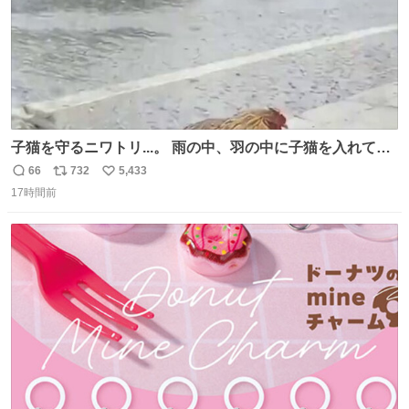
子猫を守るニワトリ...。 雨の中、羽の中に子猫を入れて守
る姿に感動した！！ 愛は種族を超える！
66
732
5,433
返
リ
い
17時間前
信
ポ
い
数
ス
ね
ト
数
数