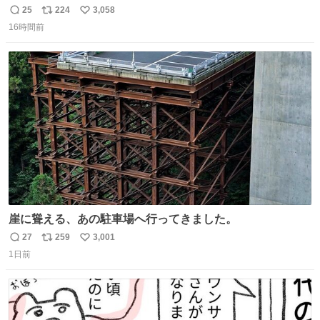
で満足感エグいから一生食べてる😭
25
224
3,058
返
リ
い
16時間前
信
ポ
い
数
ス
ね
ト
数
数
崖に聳える、あの駐車場へ行ってきました。
27
259
3,001
返
リ
い
1日前
信
ポ
い
数
ス
ね
ト
数
数