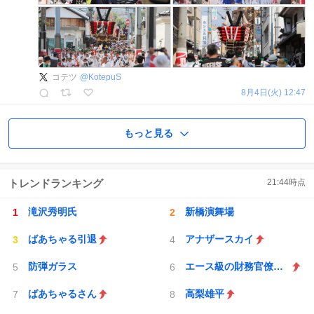
コテツ
@
KotepuS
8月4日(火) 12:47
もっと見る
トレンドランキング
21:44
時点
滝沢秀明氏
新橋演舞場
ばあちゃる引退
アナザースカイ
防弾ガラス
エース級の財務官僚が異例転出へ
ばあちゃるさん
高梨雄平