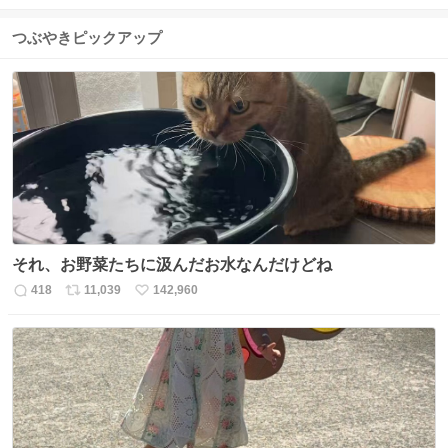
つぶやきピックアップ
それ、お野菜たちに汲んだお水なんだけどね
418
11,039
142,960
返
リ
い
信
ポ
い
数
ス
ね
ト
数
数