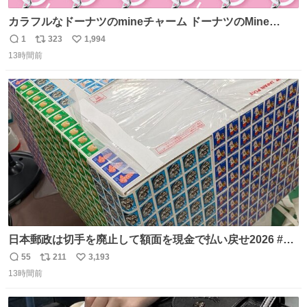
カラフルなドーナツのmineチャーム ドーナツのMine
charm マインチャーム fumuo.jp/view/item/0000…
1
323
1,994
返
リ
い
13時間前
信
ポ
い
数
ス
ね
ト
数
数
日本郵政は切手を廃止して額面を現金で払い戻せ2026 #日
本郵政 @JapanPostHD_PR
55
211
3,193
返
リ
い
13時間前
信
ポ
い
数
ス
ね
ト
数