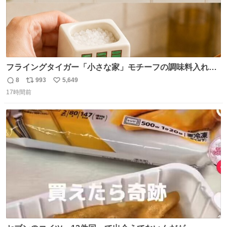
フライングタイガー「小さな家」モチーフの調味料入れ、
並べれば“デンマークの街並み”に ピンク・グリーン・テラ
8
993
5,649
返
リ
い
コッタの全9種 - fashion-press.net/news/149552
17時間前
信
ポ
い
数
ス
ね
ト
数
数