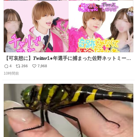
【可哀想に】𝑻𝒘𝒊𝒕𝒕𝒆𝒓1●年選手に捕まった佐野ネットミーム
勇斗さんのコラボプリ
4
266
7,968
返
リ
い
10時間前
信
ポ
い
数
ス
ね
ト
数
数