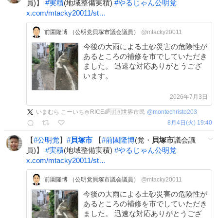
員)】
#
実積
(地域整備実積)
#
やるじゃん公明党
x.com/mtacky20011/st…
前園隆博 （公明党貝塚市議会議員）
@mtacky20011
今後の大雨による土砂災害の危険性が
あるところの補修を市でしていただき
ました。 迅速な対応ありがとうござ
います。
2026年7月3日
いまむら こーいち🍚RICE🌈🇺🇦世界市民
@
montechristo203
8月4日(火) 19:40
【
#
公明党
】
#
貝塚市
【
#
前園隆博
(党・
貝塚市
議会議
員)】
#
実積
(地域整備実積)
#
やるじゃん公明党
x.com/mtacky20011/st…
前園隆博 （公明党貝塚市議会議員）
@mtacky20011
今後の大雨による土砂災害の危険性が
あるところの補修を市でしていただき
ました。 迅速な対応ありがとうござ