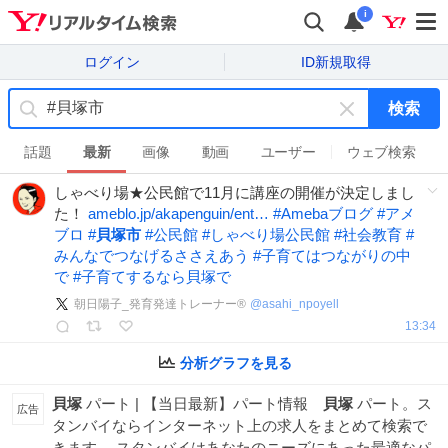
i
ログイン
ID新規取得
検索
キ
ー
話題
最新
画像
動画
ユーザー
ウェブ検索
ワ
しゃべり場★公民館で11月に講座の開催が決定しまし
ー
た！
ameblo.jp/akapenguin/ent…
#
Amebaブログ
#
アメ
ド
ブロ
#
貝塚市
#
公民館
#
しゃべり場公民館
#
社会教育
#
を
みんなでつなげるささえあう
#
子育てはつながりの中
消
で
#
子育てするなら貝塚で
す
朝日陽子_発育発達トレーナー®
@
asahi_npoyell
13:34
分析グラフを見る
貝塚
パート | 【当日最新】パート情報
貝塚
パート。ス
広告
タンバイならインターネット上の求人をまとめて検索で
きます。 スタンバイはあなたのニーズにあった最適なパ