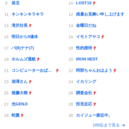
癸丑
LOST10
キンキンキラキラ
残暑お見舞い申し上げます
滝沢社長
金曜日だね
明日から9連休
イモトアヤコ
バ(8)ナナ(7)
性的接待
ホルムズ通航
IRON NEST
コンピューターおばあちゃん
阿部ちゃんおはよう
深澤さん
イカリング
後藤大樹
調査会社
光GENJI
拒否反応
蛇翼
カイジュー接近中。
100位まで見る