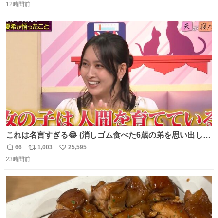
たらしい。 急いで旦那が救出して、泣きじゃくる娘に自分
12時間前
信
ポ
い
も謝って抱きしめようとしたら、ビンタされてしまった。
数
ス
ね
3回ほど。 小さい手だけど、地味に痛い。 その後、娘は旦
ト
数
数
那に泣きついてた。
これは名言すぎる😂 (消しゴム食べた6歳の弟を思い出しな
がら)
66
1,003
25,595
返
リ
い
23時間前
信
ポ
い
数
ス
ね
ト
数
数