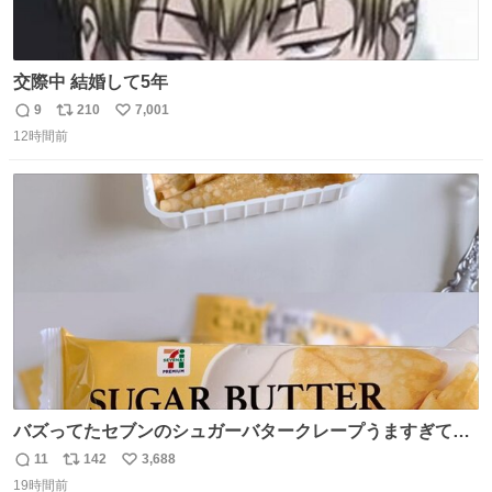
交際中 結婚して5年
9
210
7,001
返
リ
い
12時間前
信
ポ
い
数
ス
ね
ト
数
数
バズってたセブンのシュガーバタークレープうますぎて
7NOWで買い溜め🛒💭
11
142
3,688
返
リ
い
19時間前