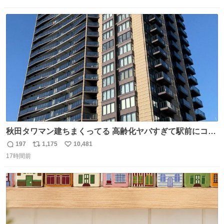
信
ポ
い
数
ス
ね
ト
数
数
秋田タワマン建ちまくってる 高齢化ヤバすぎて駅前にコン
パクトシティつくって高齢者を住ませる考えらしい 病院も
197
1,175
10,481
返
リ
い
全部駅前にある
17時間前
信
ポ
い
数
ス
ね
ト
数
数