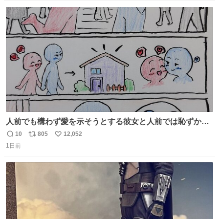
数
ス
ね
ト
数
数
人前でも構わず愛を示そうとする彼女と人前では恥ずかし
いけど彼女を死ぬほど愛している彼氏 同士いませんか✋️
10
805
12,052
返
リ
い
1日前
信
ポ
い
数
ス
ね
ト
数
数