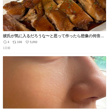
彼氏が気に入るだろうな〜と思って作ったら想像の何倍も
美味しい美味しい言ってくれて嬉しい
4
106
5,092
返
リ
い
1日前
信
ポ
い
数
ス
ね
ト
数
数