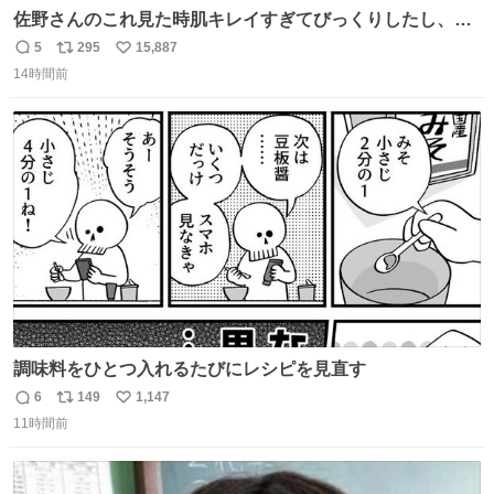
佐野さんのこれ見た時肌キレイすぎてびっくりしたし、や
はりアイドルって体型･肌管理すごすぎる
5
295
15,887
返
リ
い
14時間前
信
ポ
い
数
ス
ね
ト
数
数
調味料をひとつ入れるたびにレシピを見直す
6
149
1,147
返
リ
い
11時間前
信
ポ
い
数
ス
ね
ト
数