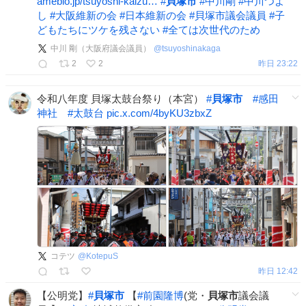
ameblo.jp/tsuyoshi-kaizu…
#
貝塚市
#
中川剛
#
中川つよ
し
#
大阪維新の会
#
日本維新の会
#
貝塚市議会議員
#
子
どもたちにツケを残さない
#
全ては次世代のため
中川 剛（大阪府議会議員）
@
tsuyoshinakaga
2
2
昨日 23:22
令和八年度 貝塚太鼓台祭り（本宮）
#
貝塚市
#
感田
神社
#
太鼓台
pic.x.com/4byKU3zbxZ
コテツ
@
KotepuS
昨日 12:42
【公明党】
#
貝塚市
【
#
前園隆博
(党・
貝塚市
議会議