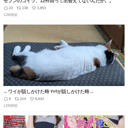
セブンのコイツ、12件回って出会えてないんだが。。
23
138
1,953
返
リ
い
12時間前
信
ポ
い
数
ス
ね
ト
数
数
←ワイが話しかけた時 ﾏｯﾏが話しかけた時→
6
214
6,042
返
リ
い
12時間前
信
ポ
い
数
ス
ね
ト
数
数