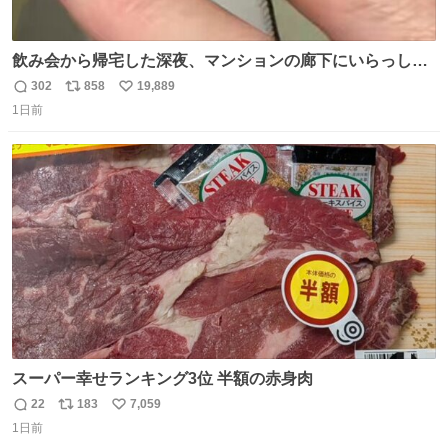
飲み会から帰宅した深夜、マンションの廊下にいらっしゃ
ったオニヤンマ様 まさかこんな都会でお会いできるなんて
302
858
19,889
返
リ
い
思っておらず大興奮しております かっこよすぎる 指を差し
1日前
信
ポ
い
伸べると乗ってきてくれたのでひとまず一緒に帰宅しまし
数
ス
ね
たが、飛ばないということは弱っていらっしゃるのでしょ
ト
数
数
うか…素敵すぎる
スーパー幸せランキング3位 半額の赤身肉
22
183
7,059
返
リ
い
1日前
信
ポ
い