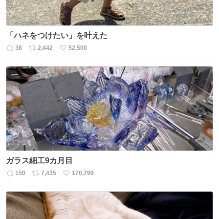
「ハネをつけたい」を叶えた
38
2,442
52,500
返
リ
い
信
ポ
い
数
ス
ね
ト
数
数
ガラス細工9カ月目
150
7,435
170,799
返
リ
い
信
ポ
い
数
ス
ね
ト
数
数