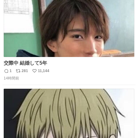
数
交際中 結婚して5年
1
281
11,144
返
リ
い
14時間前
信
ポ
い
数
ス
ね
ト
数
数