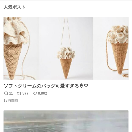
信
ポ
い
数
ス
ね
人気ポスト
ト
数
数
ソフトクリームのバッグ可愛すぎる🍦🤍
11
577
8,802
返
リ
い
13時間前
信
ポ
い
数
ス
ね
ト
数
数