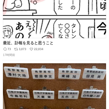
最近、訃報を見ると思うこと
73
3,073
22,034
返
リ
い
17時間前
信
ポ
い
数
ス
ね
ト
数
数