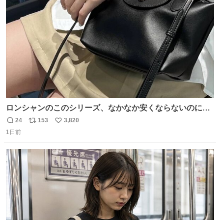
数
ロンシャンのこのシリーズ、なかなか安くならないのにセ
ール価格になってる🖤✨レザーなのが反則級にかわいい。
24
153
3,820
返
リ
い
持ってるだけでコーデが格上げされる。
1日前
信
ポ
い
数
ス
ね
ト
数
数