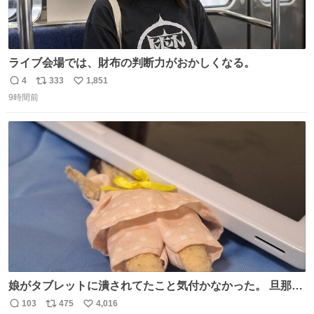
ライブ会場では、財布の判断力がおかしくなる。
4
333
1,851
返
リ
い
9時間前
信
ポ
い
数
ス
ね
ト
数
数
娘がタブレットに潰されてたこと気付かなかった。 旦那だ
けは娘の波長を感じ取れるから声出せずともSOSが伝わっ
103
475
4,016
返
リ
い