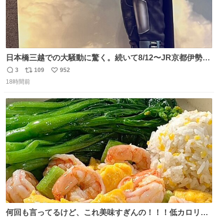
日本橋三越での大騒動に驚く。続いて8/12〜JR京都伊勢丹
でPOP UP STOREがオープンするとのこと…皆さんお怪
3
109
952
返
リ
い
我なくお買い物を🙏 写真は2026/5/21 ロードショーの前日
18時間前
信
ポ
い
。だーれも写真撮ってなかったんだけどなぁ😵‍💫
数
ス
ね
ト
数
数
何回も言ってるけど、これ美味すぎんの！！！低カロリー