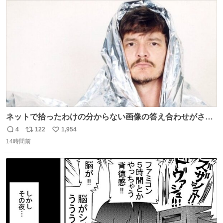
ト
数
数
ネットで拾ったわけの分からない画像の答え合わせがされ
ていくw
4
122
1,954
返
リ
い
14時間前
信
ポ
い
数
ス
ね
ト
数
数