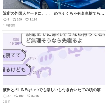
近所の外国人ヤードに、、、 めちゃくちゃ有名車捨てられ
てました😭 外装ぼろぼろだし、、 中も何にも残ってない
9
109
1,180
返
リ
い
し、、 可哀想に😢😢 今まで数十年お疲れ様でした、、 #バ
15時間前
信
ポ
い
ニング #当時 #廃車 #勿体無い
数
ス
ね
ト
数
数
彼氏とのLINEはいつでも楽しいし付き合いたての頃の嬉し
かったLINEは無限にあるけど(同棲前は1日で各50通くらい
27
100
8,915
返
リ
い
送りあってたし)最近嬉しかったのはこれ
1日前
信
ポ
い