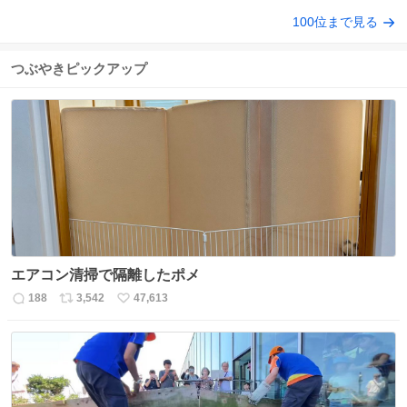
100位まで見る
つぶやきピックアップ
エアコン清掃で隔離したポメ
188
3,542
47,613
返
リ
い
信
ポ
い
数
ス
ね
ト
数
数