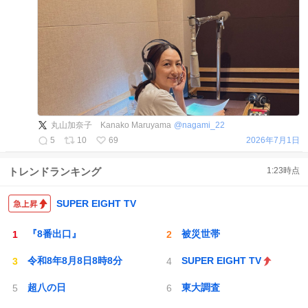
丸山加奈子 Kanako Maruyama
@
nagami_22
5
10
69
2026年7月1日
トレンドランキング
1:23
時点
SUPER EIGHT TV
『8番出口』
被災世帯
令和8年8月8日8時8分
SUPER EIGHT TV
超八の日
東大調査