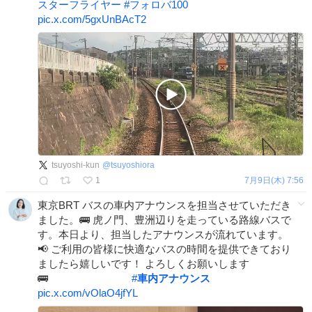
スターフライヤー
#
フォロバ100
pic.x.com/5gxUnBAcT2
tsuyoshi-kun
@
tsuyoshiora
1
7月9日(木) 7:56
東京BRT バスの車内アナウンスを担当させていただき
ました。🚌 虎ノ門、豊洲辺りを走っている路線バスで
す。本日より、担当したアナウンスが流れています。
📢 ご利用の皆様に快適なバスの時間を提供できており
ましたら嬉しいです！ よろしくお願いします
🚌
#
車内アナウンス
pic.x.com/vOlaO4jfYL