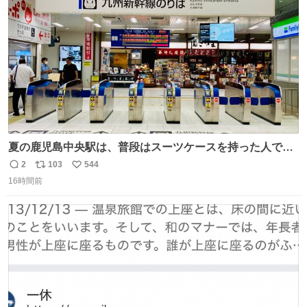
数
夏の鹿児島中央駅は、普段はスーツケースを持った人で溢
れています。 しかし、今日の夕方では、1〜2人しか見ませ
2
103
544
返
リ
い
んでした。 近くの『みやげ横丁』も、お客さんが少なかっ
16時間前
信
ポ
い
たです。 九州新幹線は新水俣駅駅まで復旧しましたが、や
数
ス
ね
はり全線が通れないとキツイですね。 こういう時は、地元
ト
数
数
民が支えましょ。