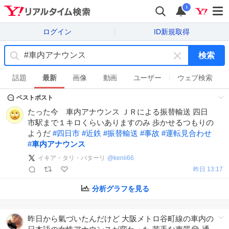
i
ログイン
ID新規取得
検索
キ
ー
話題
最新
画像
動画
ユーザー
ウェブ検索
ワ
ベストポスト
ー
ド
たった今 車内アナウンス ＪＲによる振替輸送 四日
を
市駅まで１キロくらいありますのみ 歩かせるつもりの
消
ようだ
#
四日市
#
近鉄
#
振替輸送
#
事故
#
運転見合わせ
す
#
車内アナウンス
イキア・タリ・バターリ
@
kenii66
昨日 13:17
分析グラフを見る
昨日から氣づいたんだけど 大阪メトロ谷町線の車内の