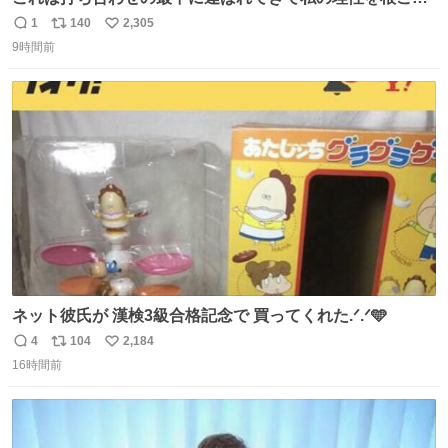
ぎ奪い去ったプリンの写真です。
1
140
2,305
返
リ
い
9時間前
信
ポ
い
数
ス
ね
ト
数
数
ネット彼氏が 漢検3級合格記念で 買ってくれた.ᐟ.ᐟ🩵
4
104
2,184
返
リ
い
16時間前
信
ポ
い
数
ス
ね
ト
数
数