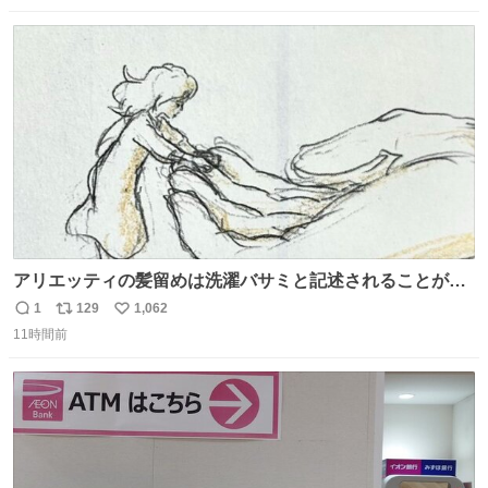
数
ス
ね
ト
数
数
アリエッティの髪留めは洗濯バサミと記述されることが多
いですが、もっと小さいプラスチックのクリップです。 バ
1
129
1,062
返
リ
い
ネは使いやすいように強度を調整してあるはず。
11時間前
信
ポ
い
数
ス
ね
ト
数
数