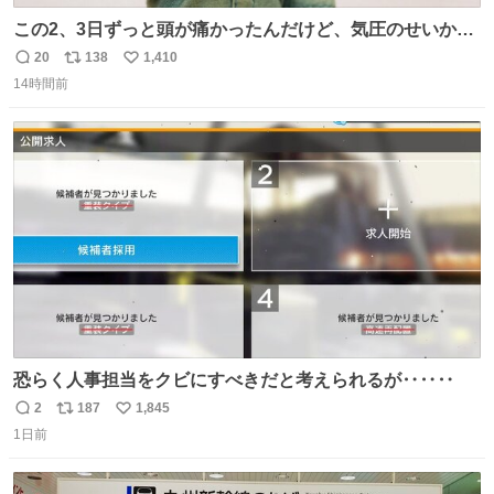
この2、3日ずっと頭が痛かったんだけど、気圧のせいかし
ら…
20
138
1,410
返
リ
い
14時間前
信
ポ
い
数
ス
ね
ト
数
数
恐らく人事担当をクビにすべきだと考えられるが‥‥‥
2
187
1,845
返
リ
い
1日前
信
ポ
い
数
ス
ね
ト
数