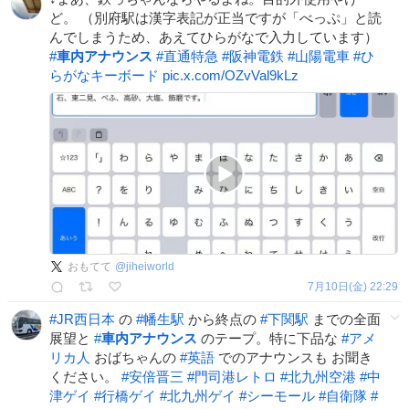
ど。 （別府駅は漢字表記が正当ですが「べっぷ」と読
んでしまうため、あえてひらがなで入力しています）
#
車内アナウンス
#
直通特急
#
阪神電鉄
#
山陽電車
#
ひ
らがなキーボード
pic.x.com/OZvVal9kLz
おもてて
@
jiheiworld
7月10日(金) 22:29
#
JR西日本
の
#
幡生駅
から終点の
#
下関駅
までの全面
展望と
#
車内アナウンス
のテープ。特に下品な
#
アメ
リカ人
おばちゃんの
#
英語
でのアナウンスも お聞き
ください。
#
安倍晋三
#
門司港レトロ
#
北九州空港
#
中
津ゲイ
#
行橋ゲイ
#
北九州ゲイ
#
シーモール
#
自衛隊
#