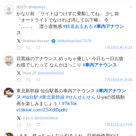
返信先:
@
sigsawa
かなり前 「ライトはつけずに乗船してね」 少し前
「オートライトでなければ消して以下略」 今
「……」 漂う虚無感
#
鉄道あるある
#
車内アナウン
ス
Mukhtar Hassan
@
MukhtarHas77076
7月23日(木) 6:23
目黒線のアナウンス めっちゃ優しい 今日も一日お疲
れ様でしたって なんかほっこり
#
車内アナウンス
Yossi 25
@
ahahanecoco
7月14日(火) 8:44
東北新幹線 仙台駅着の車内アナウンス
#
車内アナウン
ス
#
仙台駅
#
東北新幹線
#
せんせんせん
Ü-yaの投稿動
画を楽しみましょう！
#
TikTok
vt.tiktok.com/ZSXdtDpdh/
ü-ya.A
@
vichvichkosi
7月11日(土) 0:04
↓まあ、鉄っちゃんならやるよね。目的外使用やけ