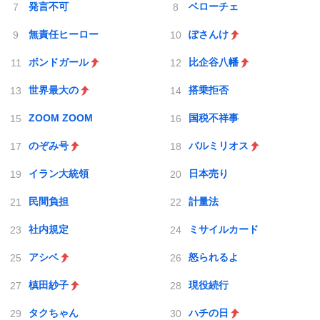
発言不可
ベローチェ
無責任ヒーロー
ぽさんけ
ボンドガール
比企谷八幡
世界最大の
搭乗拒否
ZOOM ZOOM
国税不祥事
のぞみ号
バルミリオス
イラン大統領
日本売り
民間負担
計量法
社内規定
ミサイルカード
アシベ
怒られるよ
槙田紗子
現役続行
タクちゃん
ハチの日