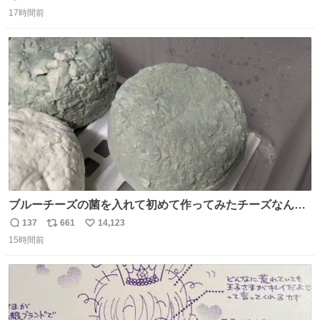
返
リ
い
17時間前
信
ポ
い
数
ス
ね
ト
数
数
ブルーチーズの菌を入れて初めて作ってみたチーズなんだ
けど 本能でちょっとヤバいと思っちゃう見た目だな
137
661
14,123
返
リ
い
15時間前
信
ポ
い
数
ス
ね
ト
数
数