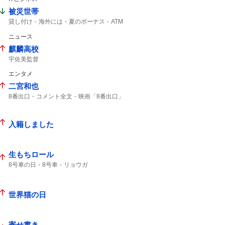
被災世帯
貸し付け
海外には
夏のボーナス
ATM
ニュース
麒麟高校
宇佐美監督
エンタメ
二宮和也
8番出口
コメント全文
映画「8番出口」
8年8月8日
映画8番出口
入籍しました
生もちロール
8号車の日
8号車
リョウガ
世界猫の日
寄せ書き