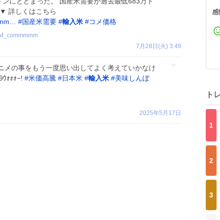
トンにとどまった。 国産米需要が過去最低683万ト
 ▼ 詳しくはこちら
感
sanm…
#
国産米需要
#
輸入米
#
コメ価格
M_commmmm
7月28日(火) 3:49
ニメの事をもう一度思い出してよく考えていかなけ
ｫｫｫ−!
#
米価高騰
#
日本米
#
輸入米
#
美味しんぼ
ト
2025年5月17日
1
2
3