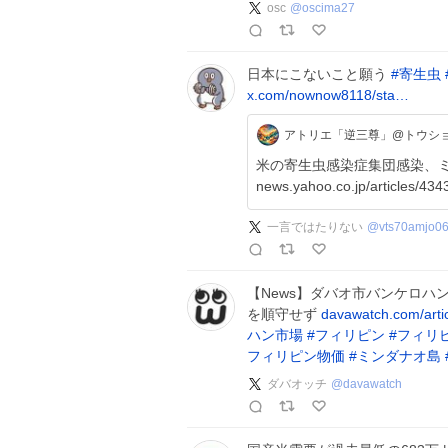
osc
@
oscima27
日本にこないこと願う
#
寄生虫
x.com/nownow8118/sta…
アトリエ「逆三尊」@トウショ
米の寄生虫感染症集団感染、
news.yahoo.co.jp/articles/43
一言ではたりない
@
vts70amjo0
【News】ダバオ市バンケロハ
を順守せず
davawatch.com/arti
ハン市場
#
フィリピン
#
フィリ
フィリピン物価
#
ミンダナオ島
ダバオッチ
@
davawatch