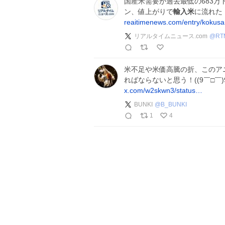
国産米需要が過去最低の683万
ン、値上がりで
輸入米
に流れた
reaitimenews.com/entry/koku
リアルタイムニュース.com
@
RT
米不足や米価高騰の折、このア
ればならないと思う！((9￣□￣)9ｳ
x.com/w2skwn3/status…
BUNKI
@
B_BUNKI
1
4