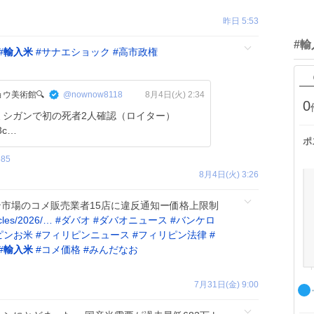
昨日 5:53
#
#
輸入米
#
サナエショック
#
高市政権
ウ美術館🔍
@nownow8118
8月4日(火) 2:34
0
ミシガンで初の死者2人確認（ロイター）
43c…
ポ
685
8月4日(火) 3:26
ン市場のコメ販売業者15店に違反通知ー価格上限制
cles/2026/…
#
ダバオ
#
ダバオニュース
#
バンケロ
ピンお米
#
フィリピンニュース
#
フィリピン法律
#
#
輸入米
#
コメ価格
#
みんだなお
7月31日(金) 9:00