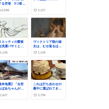
する空母 5つ答え
ホンマご
14,596
2,157
い
ん、日本」
い
ね
数
リエッティの髪留
ヴィクトリア朝の淑
は洗濯バサミと記
女は、むせ返るほど
されることが多い
大量の香水を身につ
1,148
1,149
い
すが、もっと小さ
けるものではないと
プラスチックのク
されていた。それで
い
ップです。 バネは
も香水は、髪や肌の
ね
いやすいように強
手入れと同じくら
数
を調整してあるは
い、ヴィクトリア朝
。
の女性達の美容習慣
に欠かせないものだ
熊本地震】「台所
これは打ち合わせの
った。 当時の香水
おばあちゃんが」
最中に運ばれてきて
は、現在私たちが知
壊した自宅から孫
私の理性を根こそぎ
る香水よりも単純な
1,627
2,799
い
地震発生時、
奪い去ったプリンの
組成で、その大部分
所で夕食の準備を
写真です。
い
は薔薇、菫、ベルガ
ていた祖母の「助
モット、
ね