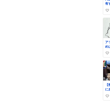
有
よ』 名倉「
い
め
い
ね
数
ア
め
述
い
で
い
い
リ
ね
使
数
度
ず
【
に
倒
い
が救出 
台
い
し
ね