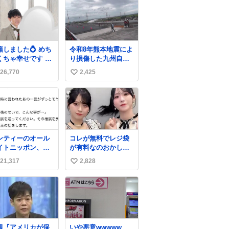
籍しました💍 めち
令和8年熊本地震によ
くちゃ幸せです 家
り損傷した九州自動
を守るためにも頑
車道 川田橋（下り
26,770
2,425
い
ります！
線）の復旧作業を行
っています。 タイム
い
ラプス動画で、橋り
ね
ょうと盛土部との段
数
差を舗装にてすりつ
けを行っている様子
をご紹介します。 早
ンティーのオール
コレが無料でレジ袋
期復旧に向けて着実
イトニッポン、内
が有料なのおかしい
に工事を進めてまい
がもうおかしい #
って
ります。 #NEXCO西
21,317
2,828
い
島健人ANN
日本 #熊本地震
い
ね
数
題『アメリカが保
いや悪意wwwww