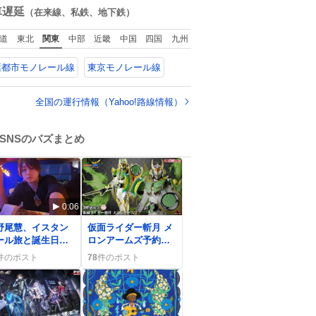
て」という声。祖
数
車遅延
（在来線、私鉄、地下鉄）
を背負い、助け出
た孫が「命があっ
道
東北
関東
中部
近畿
中国
四国
九州
のは奇跡」と当時
状況を語った。
葉都市モノレール線
東京モノレール線
全国の運行情報（Yahoo!路線情報）
SNSのバズまとめ
0:06
0
野尾慧、イスタン
仮面ライダー斬月 メ
ール旅と誕生日祝
ロンアームズ予約開
でサムネが話題
始、ファン歓喜の声
件のポスト
78
件のポスト
、ファン熱狂
が続出