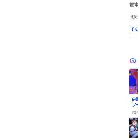
け
数
電
母
し
北海
た
の
千
伊
ブ
福
72
に