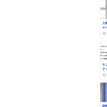
入
ゃ
庭
い
張
い
ね
数
ケ
ナ
容
い
中
い
ね
数
問