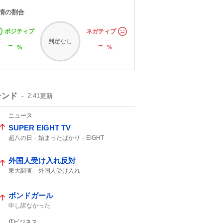
情の割合
ポジティブ
ネガティブ
-
-
判定なし
%
%
レンド
2:41
更新
ニュース
SUPER EIGHT TV
超八の日
始まったばかり
EIGHT
SUPER EIGHT
外国人受け入れ反対
東大調査
外国人受け入れ
ボンドガール
申し訳なかった
ITビジネス