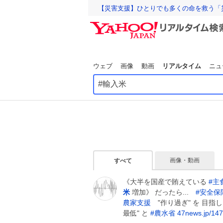
【災害支援】ひとりでも多くの命を救う「
ウェブ
画像
動画
リアルタイム
ニュ
画像・動画
すべて
《大半を国産で賄えている
#
主
米
増加》 だったら...
#
安全保
農家支援
"作り過ぎ" を 目指
最低" と
#
農水省
47news.jp/14