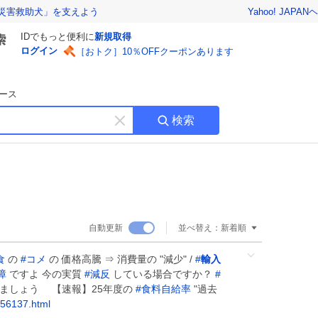
Yahoo! JAPAN
ヘ
災害救助犬」を支えよう
IDでもっと便利に
新規取得
ログイン
［おトク］10％OFFクーポンあります
ース
検索
キ
ー
ワ
ー
ド
を
消
自動更新
並べ替え：
新着順
す
食
の
#
コメ
の 価格高騰 ⇒ 消費量の "減少" /
#
輸入
障
ですよ 今の実質
#
減反
している場合ですか？
#
しましょう 【速報】25年度の
#
食料自給率
"過去
756137.html