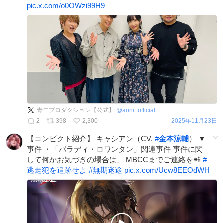
pic.x.com/o0OWzi99H9
青二プロダクション【公式】
@
aoni_official
2
398
2,300
2025年11月23日
【コンビクト紹介】 キャシアン（CV.
#
金本涼輔
） ▼
事件 ・「パラディ・ロワンタン」関連事件 事件に関
して何かお気づきの場合は、 MBCCまでご連絡を📲
#
逃走犯を追跡せよ
#
無期迷途
pic.x.com/Ucw8EEOdWH