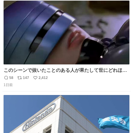
ト
数
数
このシーンで抜いたことのある人が果たして世にどれほど
いることか このアカウントに辿り着いた皆さんとは、ロボ
58
147
2,412
返
リ
い
コップ2についてこれからもぜひ語り合っていきたい
1日前
信
ポ
い
数
ス
ね
ト
数
数