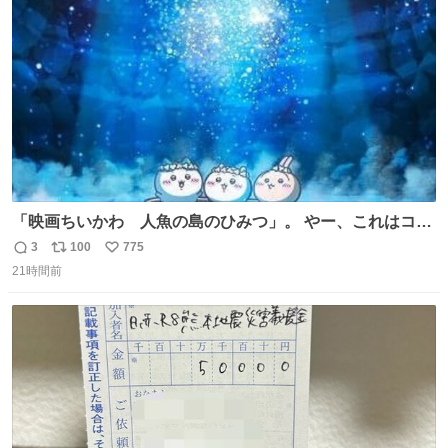
ト
数
数
「映画ちいかわ 人魚の島のひみつ」。 やー、これはコワ
イ、コワイ、映画でした。 可愛い夏休みのアニメで、「七
3
100
775
返
リ
い
人の侍」なのかと観ていたら… 相容れぬ者同士の対立と相
21時間前
信
ポ
い
克。 傍観者の罪… 罪から逃れることのできない恐怖… 復
数
ス
ね
讐の妄執… 娯楽映画、ファミリー映画と思ったら、大やけ
ト
数
数
どします。