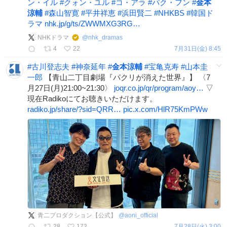
ン・イル
#
クォン・ユル
#
コ・アラ
#
パク・フン
#
金本
涼輔
#
森山智寛
#
平井祥恵
#
浜田賢二
#
NHKBS
#
韓国ド
ラマ
nhk.jp/g/ts/ZWWMXG3RG…
NHKドラマ
@
nhk_dramas
4
22
7月31日(金) 8:45
#
古川登志夫
#
神奈延年
#
金本涼輔
#
宝亀克寿
#
山本圭
一郎
【青山二丁目劇場『パクリが消えた世界』】 〈7
月27日(月)21:00~21:30〉
joqr.co.jp/qr/program/aoy…
▽
現在Radikoにてお聴きいただけます。
radiko.jp/share/?sid=QRR…
pic.x.com/HlR75KmPWw
青二プロダクション【公式】
@
aoni_official
28
172
7月28日(火) 3:00