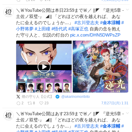
＼🚨YouTube公開は本日23:59まで🚨／ ||◤ 『逆光5章 -
土佐ノ双璧-』 ◢|| 「どれほどの夜を越えれば、 あな
たに会えるのでしょうか…」
#
古川登志夫
#
金本涼輔
#
小野将夢
#
上田瞳
#
悟代武
#
高塚正也
自責の念を抱え
た守り人と、伝説の灯台の
pic.x.com/DHN5DWPsZP
燈の守り人【公式】
@
akarinomoribito
2
8
23
7月27日(月) 1:31
＼🚨YouTube公開はあす23:59まで🚨／ ||◤ 『逆光5章 -
土佐ノ双璧-』 ◢|| 「どれほどの夜を越えれば、 あな
たに会えるのでしょうか…」
#
古川登志夫
#
金本涼輔
#