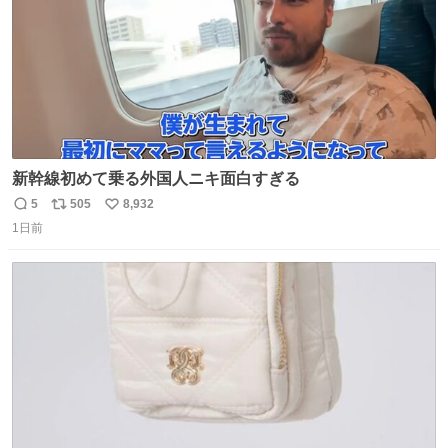
新幹線初めて乗る外国人ニキ面白すぎる
5
505
8,932
返
リ
い
1日前
信
ポ
い
数
ス
ね
ト
数
数