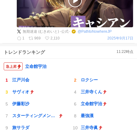
無期迷途 (むきめいと) -公式-
@
PathtoNowhereJP
1
969
2,110
2025年9月17日
トレンドランキング
11:22
時点
立命館宇治
江戸川会
ロクシー
サヴィオ
三井寺くん
伊藤彩沙
立命館宇治
スターティングメンバー
最強漢
旅サラダ
三井寺眞