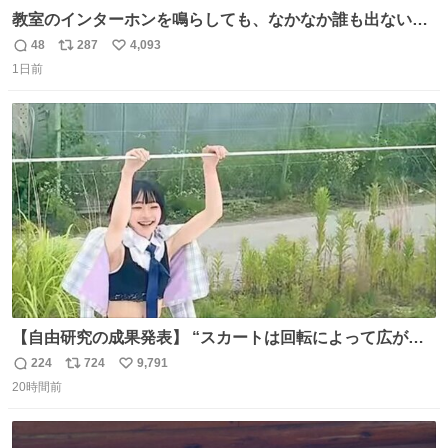
教室のインターホンを鳴らしても、なかなか誰も出ないこ
とがあります…。 もしかすると「電話の出方」に困ってい
48
287
4,093
返
リ
い
るのかもしれません。 そこで「何を話せばいいか」が見え
1日前
信
ポ
い
る手引きを用意して、安心して電話に出られるようにしま
数
ス
ね
す。 インターホンの応対も大切なコミュニケーションの学
ト
数
数
びです。
【自由研究の成果発表】 “スカートは回転によって広がる
が、岡澤恋によって270°までなら広がらずに回転が可能な
224
724
9,791
返
リ
い
ことが証明された！”
20時間前
信
ポ
い
数
ス
ね
ト
数