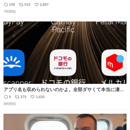
「被害届も検討」 news.livedoor.com/article/detail… 4日
109
515
2,897
返
リ
い
に西鉄福岡（天神）駅および薬院駅で発生した駅構内放送
7時間前
信
ポ
い
事案について声明を公表した。「第三者によって駅構内放
数
ス
ね
送設備に外部から不正に音声が流された可能性も含めて確
ト
数
数
認を実施」と説明した。
アプリ名も収められないのかよ。全部ダサくて本当に凄
い。 https://t.co/LemyLGyVkR
9
375
3,426
返
リ
い
8時間前
信
ポ
い
数
ス
ね
ト
数
数