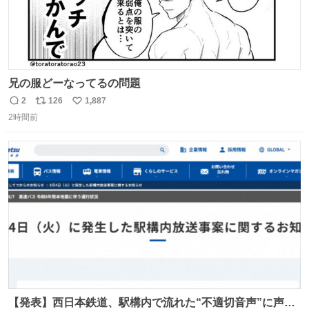
兄の服どーなってるの問題
2
126
1,887
返
リ
い
2時間前
信
ポ
い
数
ス
ね
ト
数
数
【発表】西日本鉄道、駅構内で流れた“不適切音声”に声明