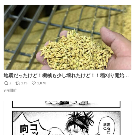
ト
数
数
地震だったけど！機械も少し壊れたけど！！稲刈り開始
や！！！🌾 米食べてね！！！！！www たかきライスセン
2
135
1,070
返
リ
い
ター起動します😂
9時間前
信
ポ
い
数
ス
ね
ト
数
数