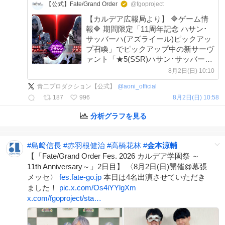
【公式】Fate/Grand Order
@fgoproject
【カルデア広報局より】 🔷ゲーム情
報🔷 期間限定「11周年記念 ハサン･
サッバーハ(アズライール)ピックアッ
プ召喚」でピックアップ中の新サーヴ
ァント「★5(SSR)ハサン･サッバーハ
(アズライール)」をご紹介！ 本召喚は
8月2日(日) 10:10
8月23日(日)12:59まで開催！ 詳しくは
青二プロダクション【公式】
@
aoni_official
→news.fate-go.jp/2026/08/11th_p…
187
996
8月2日(日) 10:58
#FGO
分析グラフを見る
#
島﨑信長
#
赤羽根健治
#
高橋花林
#
金本涼輔
【「Fate/Grand Order Fes. 2026 カルデア学園祭 ～
11th Anniversary～」2日目】 〈8月2日(日)開催@幕張
メッセ〉
fes.fate-go.jp
本日は4名出演させていただき
ました！
pic.x.com/Os4iYYlgXm
x.com/fgoproject/sta…