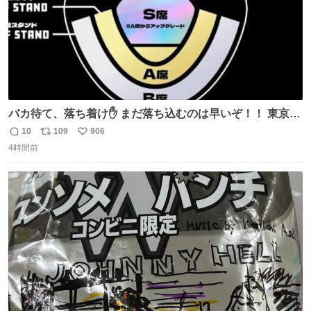
バカ待て、落ち着け✋ まだ落ち込むのは早いぞ！！ 東京ド
ームの最大キャパ5.5万人に対して席数の配分はだいたい S
10
109
906
返
リ
い
席（アリーナ）：約1.4万人 A席（1階スタンド）：約2.5万
4時間前
信
ポ
い
人 B席（2階スタンド）：約1.5万人 一番席数が多いA席は
数
ス
ね
一次だけで全枠出し切るわけないし、二次からは全体の3
ト
数
数
割を占める