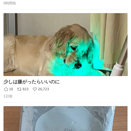
9時間前
信
ポ
い
数
ス
ね
ト
数
数
少しは嫌がったらいいのに
16
923
26,723
返
リ
い
1日前
信
ポ
い
数
ス
ね
ト
数
数