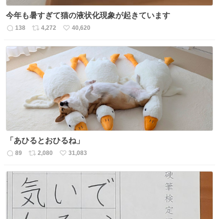
今年も暑すぎて猫の液状化現象が起きています
138
4,272
40,620
返
リ
い
信
ポ
い
数
ス
ね
ト
数
数
「あひるとおひるね」
89
2,080
31,083
返
リ
い
信
ポ
い
数
ス
ね
ト
数
数