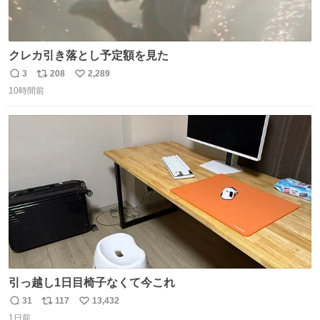
クレカ引き落とし予定額を見た
3
208
2,289
返
リ
い
10時間前
信
ポ
い
数
ス
ね
ト
数
数
引っ越し1日目椅子なくて今これ
31
117
13,432
返
リ
い
1日前