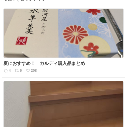
夏におすすめ！ カルディ購入品まとめ
4
6
208
返
リ
い
信
ポ
い
数
ス
ね
ト
数
数