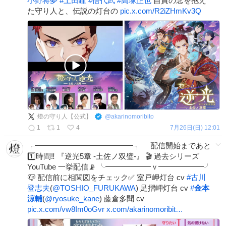
小野将夢
#
上田瞳
#
悟代武
#
高塚正也
自責の念を抱え
た守り人と、伝説の灯台の
pic.x.com/R2iZHmKv3Q
燈の守り人【公式】
@
akarinomoribito
1
1
4
7月26日(日) 12:01
╭━━━━━━━━━━━━━╮ 配信開始まであと
1️⃣時間‼️ 『逆光5章 -土佐ノ双璧-』 🎬 過去シリーズ
YouTube 一挙配信📡 ╰━━━━━━ｖ━━━━━━╯
📪 配信前に相関図をチェック✅ 室戸岬灯台 cv
#
古川
登志夫
(
@TOSHIO_FURUKAWA
) 足摺岬灯台 cv
#
金本
涼輔
(
@ryosuke_kane
) 藤倉多聞 cv
pic.x.com/vw8Im0oGvr
x.com/akarinomoribit…