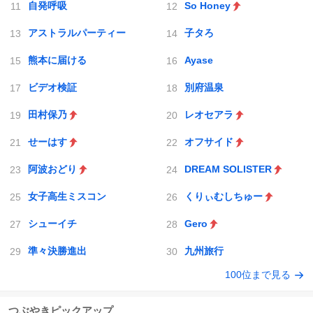
自発呼吸
So Honey
アストラルパーティー
子タろ
熊本に届ける
Ayase
ビデオ検証
別府温泉
田村保乃
レオセアラ
せーはす
オフサイド
阿波おどり
DREAM SOLISTER
女子高生ミスコン
くりぃむしちゅー
シューイチ
Gero
準々決勝進出
九州旅行
100位まで見る
つぶやきピックアップ