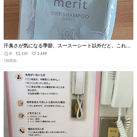
汗臭さが気になる季節、スースーシート以外だと、これが
とにかくスッキリする。2年くらい前に #生活は踊る で紹
6
110
1,449
返
リ
い
介したやつ。おじさんにもおばさんにもオススメだ。ドラ
7時間前
信
ポ
い
ストに売ってるぞ。ドライシャンプーって書いてあるけど
数
ス
ね
汗拭きシートみたいなもの。耳裏襟足首筋がんがん拭いて
ト
数
数
汗臭不安を解消。