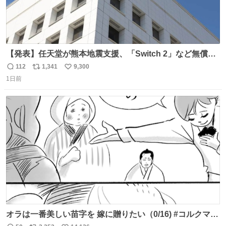
【発表】任天堂が熊本地震支援、「Switch 2」など無償修
理へ 保証切れでも対象 news.livedoor.com/article/detail…
112
1,341
9,300
返
リ
い
任天堂が令和8年熊本地震の被災者支援として、災害救助
1日前
信
ポ
い
法適用地域からの同社製品の修理について、27年2月1日ま
数
ス
ね
で無償で対応すると発表した。「Switch 2」や「Switch」
ト
数
数
「Joy-Con」などが対象。
オラは一番美しい苗字を 嫁に贈りたい（0/16) #コルクマン