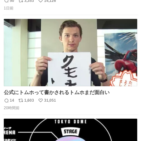
ガ専科
50
3,353
14,126
返
リ
い
1日前
信
ポ
い
数
ス
ね
ト
数
数
公式にトムホって書かされるトムホまだ面白い
14
1,603
31,051
返
リ
い
20時間前
信
ポ
い
数
ス
ね
ト
数
数