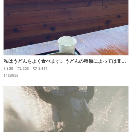
数
私はうどんをよく食べます。うどんの種類によっては非常
食にもなります。生うどんは消費期限が短く、冷凍うどん
20
203
1,444
返
リ
い
は長持ちする代わりに停電に弱いので、乾麺タイプのうど
12時間前
信
ポ
い
んなら水分が少なく長期保存するのにおすすめです。アル
数
ス
ね
ファ化米や缶詰など、色々な非常食がありますが、うどん
ト
数
数
もいかがでしょうか？