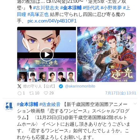
週の配信は… 📺7/24(金)21:00〜『逆光5章 -土佐ノ双
璧-』 🎙️
#
古川登志夫
#
金本涼輔
#
悟代武
#
小野将夢
#
上
田瞳
#
高塚正也
結界に守られし四国に忍び寄る魔の
手、
pic.x.com/04Vp4B1OF1
燈の守り人【公式】
@
akarinomoribito
1
10
29
7月17日(金) 13:01
#
金本涼輔
#
佐倉綾音
【新千歳国際空港国際アニメー
ション映画祭『恋するワンピース』スペシャルプログ
ラム】 〈11月23日(日)@新千歳空港国際線2階ポルト
ムホール〉 イベントにお越し頂きありがとうございま
す。『恋するワンピース』如何でしたでしょうか。こ
れからも応援よろしくお願いします。