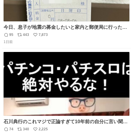
今日、息子が地震の募金したいと家内と郵便局に行ったみ
たいです。おもちゃとか買う選択肢もあったと思うけど、
95
443
7,873
返
リ
い
自分で貯めてた2万円を役に立てて欲しい、みんなも元気
1日前
信
ポ
い
になって欲しいと。家内も一緒に募金したので、自分も何
数
ス
ね
かできたらなぁと思いました。
ト
数
数
石川典行のこれマジで正論すぎて10年前の自分に言い聞か
せたい
74
340
2,225
返
リ
い