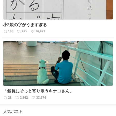
小2娘の字がうますぎる
188
995
76,972
返
リ
い
信
ポ
い
数
ス
ね
ト
数
数
「館長にそっと寄り添うキナコさん」
28
2,362
33,574
返
リ
い
信
ポ
い
数
ス
ね
人気ポスト