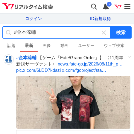
i
ログイン
ID新規取得
検索
キ
ー
話題
最新
画像
動画
ユーザー
ウェブ検索
ワ
#
金本涼輔
【ゲーム「Fate/Grand Order」】 〈11周年
ー
新規サーヴァント〉
news.fate-go.jp/2026/08/11th_p…
ド
pic.x.com/6LDD7kdazi
x.com/fgoproject/sta…
を
消
す