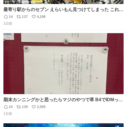
最寄り駅からのセブン えらいもん見つけてしまった これ売
ってくれへんかな… #浅井健一 #ポテチ #ロックの名盤
14
137
4,196
返
リ
い
1日前
信
ポ
い
数
ス
ね
ト
数
数
期末カンニングかと思ったらマジのやつで草 B4でIDMって
ことはおそらく就職だし、内定取り消し？ それと夏休み期
24
139
2,505
返
リ
い
間の停学って無意味じゃね？
1日前
信
ポ
い
数
ス
ね