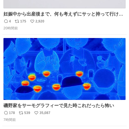
妊娠中から出産後まで、何も考えずにサッと持って行ける
ようなショルダーバッグが欲しいな〜と思っていたのだけ
4
175
2,920
返
リ
い
ど snidelでめちゃくちゃピッタリなものを見つけたので買
20時間前
信
ポ
い
った！✨ スマホと小物とペットボトルが入るの最高すぎる
数
ス
ね
🥹 しかもスマホ入れ独立してるしファスナーない！地味に
ト
数
数
嬉しいやつ！！！
磯野家をサーモグラフィーで見た時これだったら怖い
178
539
35,087
返
リ
い
7時間前
信
ポ
い
数
ス
ね