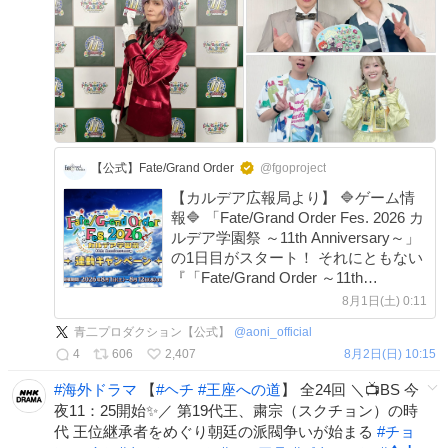
【公式】Fate/Grand Order
@fgoproject
【カルデア広報局より】 🔷ゲーム情
報🔷 「Fate/Grand Order Fes. 2026 カ
ルデア学園祭 ～11th Anniversary～」
の1日目がスタート！ それにともない
『「Fate/Grand Order ～11th
Anniversary～」カルデア学園祭連動
8月1日(土) 0:11
キャンペーン』を開催！ 今年の
青二プロダクション【公式】
@
aoni_official
Fate/Grand Order Fes.では学園祭を開
4
606
2,407
8月2日(日) 10:15
催！
#
海外ドラマ
【
#
ヘチ
#
王座への道
】 全24回 ＼📺BS 今
夜11：25開始✨／ 第19代王、粛宗（スクチョン）の時
代 王位継承者をめぐり朝廷の派閥争いが始まる
#
チョ