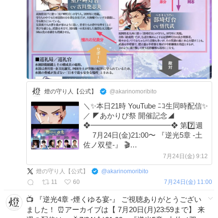
燈の守り人【公式】
@akarinomoribito
＼✨本日21時 YouTube ﾆｺ生同時配信✨
／ ◤あかりび祭 開催記念◢
❖━━━━━━━━━━━❖ 第7️⃣週
7月24日(金)21:00〜 『逆光5章 -土
佐ノ双璧-』 🎬
❖━━━━━━━━━━━❖ 📺
7月24日(金) 9:12
YouTube㌻▶︎youtu.be/po2ZgWMRGqI
燈の守り人【公式】
@
akarinomoribito
📺ニコ生㌻
11
60
7月24日(金) 11:00
▶︎live.nicovideo.jp/watch/lv351024…
📺 『逆光4章 -煙くゆる宴-』 ご視聴ありがとうござい
ました！ ⏰アーカイブは【 7月20日(月)23:59まで】 来