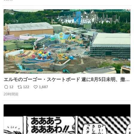
信
ポ
い
数
ス
ね
ト
数
数
エルモのゴーゴー・スケートボード 遂に8月5日未明、撤
去… ←4日朝 5日朝→ #USJファン #ワンダーランド
12
122
1,687
返
リ
い
20時間前
信
ポ
い
数
ス
ね
ト
数
数