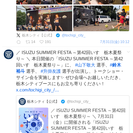
栃木シティ【公式】
@
tochigi_city_
14
191
7月31日(金) 10:12
／ ISUZU SUMMER FESTA ～第42回いすゞ栃木夏祭
り～ ＼ 本日開催の「ISUZU SUMMER FESTA ～第42
回いすゞ栃木夏祭り～」に、
#
山下敬大
選手、
#
鈴木
裕斗
選手、
#
升掛友護
選手が出演し、トークショー・
サイン会を実施します✨ ぜひ会場へお越しいただき、
栃木シティブースにもお立ち寄りください！
x.com/tochigi_city_/…
栃木シティ【公式】
@tochigi_city_
／ ISUZU SUMMER FESTA ～第42回
いすゞ栃木夏祭り～ ＼ 7月31日
（金）に開催される「ISUZU
SUMMER FESTA ～第42回いすゞ栃