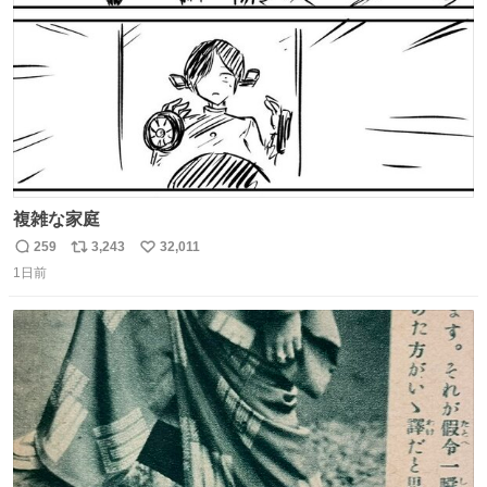
数
複雑な家庭
259
3,243
32,011
返
リ
い
1日前
信
ポ
い
数
ス
ね
ト
数
数