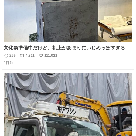
文化祭準備中だけど、机上があまりにいじめっぽすぎる
265
4,811
111,022
返
リ
い
1日前
信
ポ
い
数
ス
ね
ト
数
数