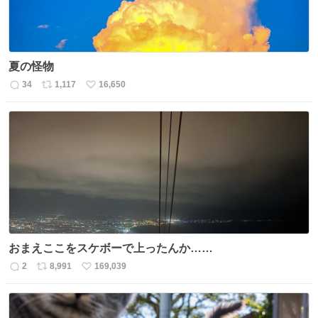
夏の怪物
34
1,117
16,650
返
リ
い
信
ポ
い
数
ス
ね
ト
数
数
おまえここをスケボーで上ったんか……
2
8,991
169,039
返
リ
い
信
ポ
い
数
ス
ね
ト
数