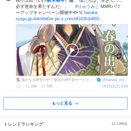
桂小五郎（CV.
#
鈴木裕斗
）編 「僕たちは、生きて……
必ず使命を果たすんだ。」
#
りゅうみこ
MMRパワ
ーアップキャンペーン開催中🐟🫧
haruka-
ryugu.go.link/ebiGw
pic.x.com/dG63h3oBIG
遙かなる時空の中で 龍宮の神子@サービス開始
@
haruka_ryugu
288
790
7月25日(土) 9:00
もっと見る
トレンドランキング
12:13
時点