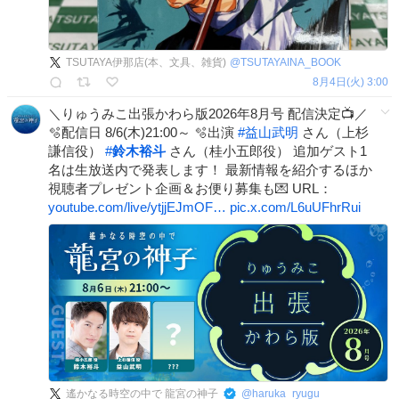
TSUTAYA伊那店(本、文具、雑貨)
@
TSUTAYAINA_BOOK
8月4日(火) 3:00
＼りゅうみこ出張かわら版2026年8月号 配信決定📺／
🫧配信日 8/6(木)21:00～ 🫧出演
#
益山武明
さん（上杉
謙信役）
#
鈴木裕斗
さん（桂小五郎役） 追加ゲスト1
名は生放送内で発表します！ 最新情報を紹介するほか
視聴者プレゼント企画＆お便り募集も💌 URL：
youtube.com/live/ytjjEJmOF…
pic.x.com/L6uUFhrRui
遙かなる時空の中で 龍宮の神子
@
haruka_ryugu