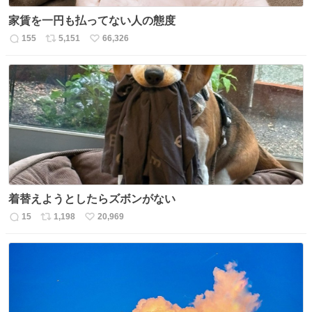
家賃を一円も払ってない人の態度
155
5,151
66,326
返
リ
い
信
ポ
い
数
ス
ね
ト
数
数
着替えようとしたらズボンがない
15
1,198
20,969
返
リ
い
信
ポ
い
数
ス
ね
ト
数
数