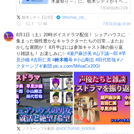
木夏祭り～」に、栃木シティがイベン
トブースを出展します！ さらに、ト
7月30日(木) 2:03
ップチーム選手とGracesも出演予定✨
栃木シティ【公式】
@
tochigi_city_
7
94
7月31日(金) 8:16
8月1日（土）20時ボイスドラマ配信！ シェアハウスに
集まった個性豊かなキャラクターたちの日常…またお
かしな展開が！ 8月半ばには参加キャスト陣の振り返
り雑談も！ お楽しみに✨️
#
瀬戸麻沙美
#
山下誠一郎
#
早
見沙織
#
吉田仁美
#
鈴木裕斗
#
小山剛志
#
田代哲哉
#
ノ
クターンブギ劇団
pic.x.com/5MoaCx20Gl
ノクターンブギ劇団
@
NOCTURNE_BOOGIE