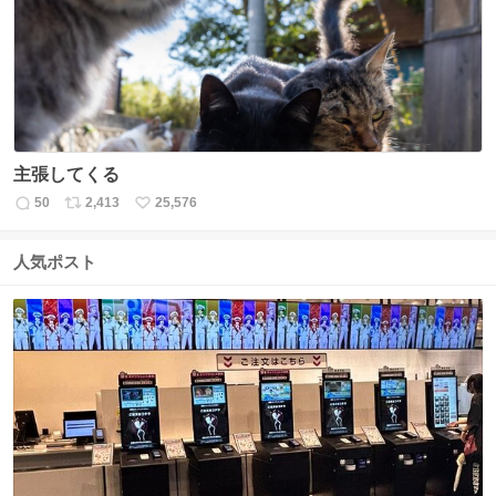
数
主張してくる
50
2,413
25,576
返
リ
い
信
ポ
い
数
ス
ね
人気ポスト
ト
数
数