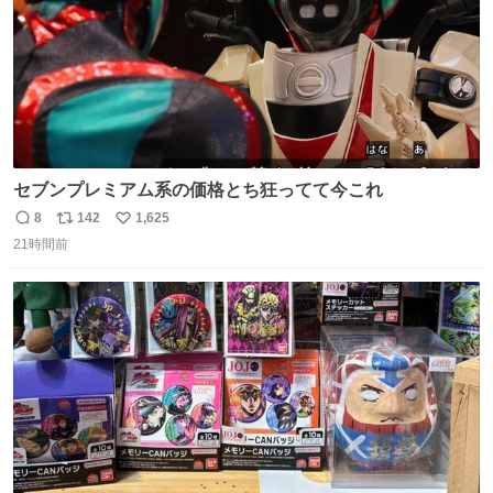
セブンプレミアム系の価格とち狂ってて今これ
8
142
1,625
返
リ
い
21時間前
信
ポ
い
数
ス
ね
ト
数
数