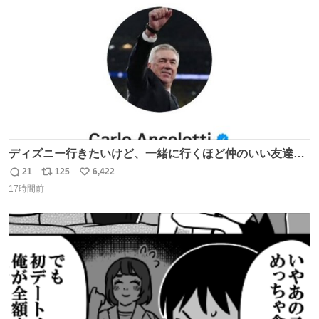
数
ディズニー行きたいけど、一緒に行くほど仲のいい友達が
居ない… ほんでこれ
21
125
6,422
返
リ
い
17時間前
信
ポ
い
数
ス
ね
ト
数
数