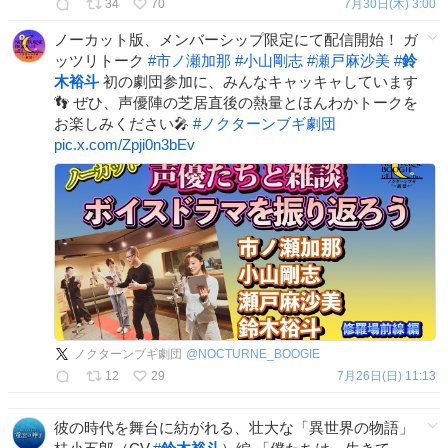
34
70
7月30日(木) 3:00
ノーカット版、メンバーシップ限定にて配信開始！ ガ
ッツリトーク
#
市ノ瀬加那
#
小山剛志
#
瀬戸麻沙美
#
鈴
木裕斗
初の劇団参加に、みんなキャッキャしています
👣 ぜひ、声優陣の芝居直後の熱量とほんわかトークを
お楽しみください🎤
#
ノクターンブギ劇団
pic.x.com/Zpji0n3bEv
ノクターンブギ劇団
@
NOCTURNE_BOOGIE
12
29
7月26日(日) 11:13
彼の時代を舞台に紡がれる、壮大な「異世界の物語」