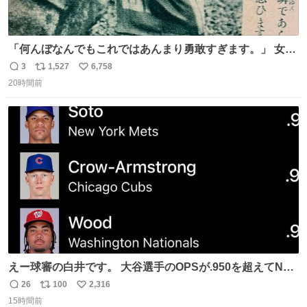
「何んぼなんでもこれではあんまり勇敢すぎます。」 女性
の立ち振る舞い指南コーナーで、大股を「下品」や「はし
3
1,527
6,758
返
リ
い
たない」という言葉を使わず「勇敢すぎます」と洒落っ気
20時間前
信
ポ
い
たっぷりにたしなめる当時の言葉選びよ 勇敢すぎます、使
数
ス
ね
っていきたい… （昭和4年婦人倶楽部新年号より）
ト
数
数
えー球審の白井です。 大谷選手のOPSが.950を超えてNL
１位に躍り出ました。
26
100
2,316
返
リ
い
15時間前
信
ポ
い