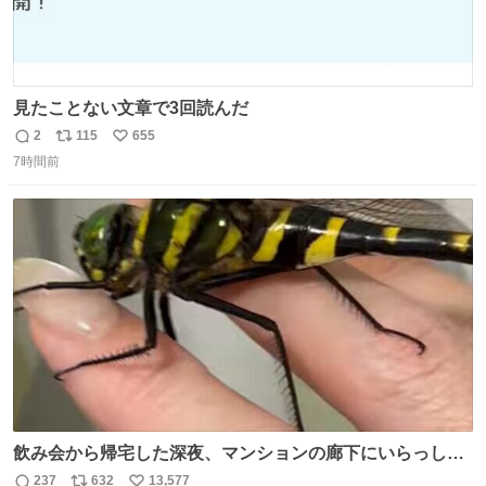
見たことない文章で3回読んだ
2
115
655
返
リ
い
7時間前
信
ポ
い
数
ス
ね
ト
数
数
飲み会から帰宅した深夜、マンションの廊下にいらっしゃ
ったオニヤンマ様 まさかこんな都会でお会いできるなんて
237
632
13,577