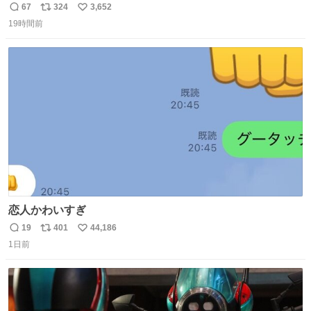
もうメルカリにでてるやん #ちいかわ
67
324
3,652
返
リ
い
19時間前
信
ポ
い
数
ス
ね
ト
数
数
恋人かわいすぎ
19
401
44,186
返
リ
い
1日前
信
ポ
い
数
ス
ね
ト
数
数