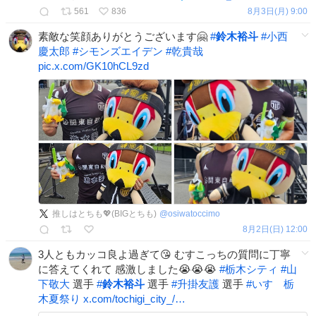
561
836
8月3日(月) 9:00
素敵な笑顔ありがとうございます🤗
#
鈴木裕斗
#
小西
慶太郎
#
シモンズエイデン
#
乾貴哉
pic.x.com/GK10hCL9zd
推しはとちも💖(BIGとちも)
@
osiwatoccimo
8月2日(日) 12:00
3人ともカッコ良よ過ぎて😘 むすこっちの質問に丁寧
に答えてくれて 感激しました😭😭😭
#
栃木シティ
#
山
下敬大
選手
#
鈴木裕斗
選手
#
升掛友護
選手
#
いすゞ栃
木夏祭り
x.com/tochigi_city_/…