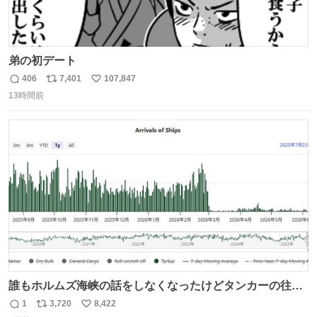
弟の初デート
406
7,401
107,847
返
リ
い
13時間前
信
ポ
い
数
ス
ね
ト
数
数
誰もホルムズ海峡の話をしなくなったけどタンカーの往来
は消滅したままですねと
1
3,720
8,422
返
リ
い