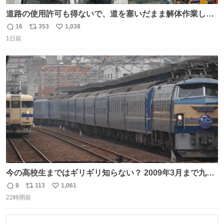
道路の使用許可も得ないで、道を塞いだまま解体作業して
る。 写真を撮ろうとしたら「勝手に写真撮るな馬鹿野郎」
16
353
1,038
返
リ
い
と罵倒されるなど。
1日前
信
ポ
い
数
ス
ね
ト
数
数
今の高校生まではギリギリ知らない？ 2009年3月まで九州
に寝台特急が走っていたことを
8
113
1,061
返
リ
い
22時間前
信
ポ
い
数
ス
ね
ト
数