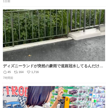
1日前
信
ポ
い
数
ス
ね
ト
数
数
ディズニーランドが突然の豪雨で道路冠水してるんだけど
☔️ この雨で今年初のミッションクールダウン中止。幾ら何
45
164
1,716
返
リ
い
でもやばすぎだろ...
7時間前
信
ポ
い
数
ス
ね
ト
数
数