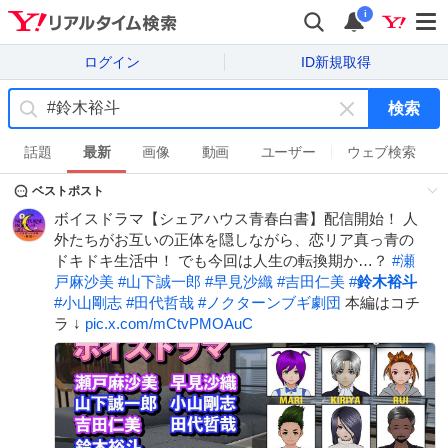
i
ログイン
ID新規取得
検索
キ
ー
話題
最新
画像
動画
ユーザー
ウェブ検索
ワ
ベストポスト
ー
ド
ボイスドラマ【シェアハウス青春白書】配信開始！ 人
を
外たちがお互いの正体を隠しながら、恋リア真っ青の
消
ドキドキ生活中！ でも今回は人生の転換期か…？
#
瀬
す
戸麻沙美
#
山下誠一郎
#
早見沙織
#
吉田仁美
#
鈴木裕斗
#
小山剛志
#
田代哲哉
#
ノクターンブギ劇団
本編はコチ
ラ ↓
pic.x.com/mCtvPMOAuC