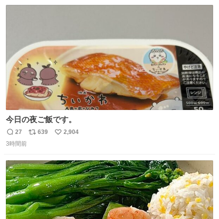
数
ス
ね
ト
数
数
今日の夜ご飯です。
27
639
2,904
返
リ
い
3時間前
信
ポ
い
数
ス
ね
ト
数
数