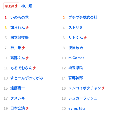
神川畑
いのちの党
プチプチ株式会社
如月れん
ストリヌ
国立競技場
リトくん
神川畑
後日放送
高部くん
miComet
もるでおさん
埼玉県民
すとーんずのてがみ
官邸幹部
遠藤憲一
メンコイボクチャン
クスシキ
シュガーラッシュ
日本公演
syrup16g