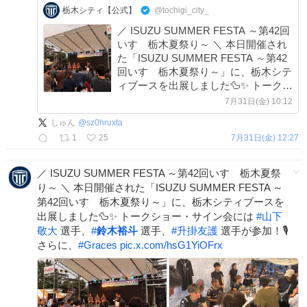
栃木シティ【公式】
@tochigi_city_
／ ISUZU SUMMER FESTA ～第42回
いすゞ栃木夏祭り～ ＼ 本日開催され
た「ISUZU SUMMER FESTA ～第42
回いすゞ栃木夏祭り～」に、栃木シテ
ィブースを出展しました🦆✨ トークシ
ョー・サイン会には #山下敬大 選手、
7月31日(金) 10:12
#鈴木裕斗 選手、#升掛友護 選手が参
しゅん
@
sz0hruxta
加！🎙️ さらに、#Graces
1
25
7月31日(金) 12:27
／ ISUZU SUMMER FESTA ～第42回いすゞ栃木夏祭
り～ ＼ 本日開催された「ISUZU SUMMER FESTA ～
第42回いすゞ栃木夏祭り～」に、栃木シティブースを
出展しました🦆✨ トークショー・サイン会には
#
山下
敬大
選手、
#
鈴木裕斗
選手、
#
升掛友護
選手が参加！🎙️
さらに、
#
Graces
pic.x.com/hsG1YiOFrx