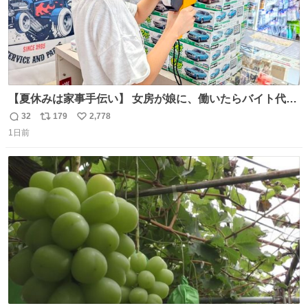
【夏休みは家事手伝い】 女房が娘に、働いたらバイト代も
らえば？と言ったら、娘は、いらない、と言って黙々と働
32
179
2,778
返
リ
い
いてくれました。 あとでソフトクリーム買ってやろうと思
1日前
信
ポ
い
いました。
数
ス
ね
ト
数
数