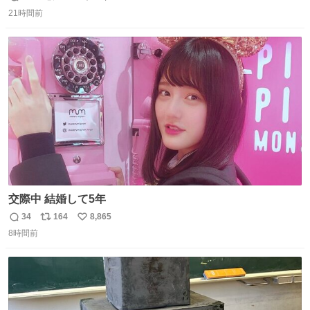
返
リ
い
思っておらず大興奮しております かっこよすぎる 指を差し
21時間前
信
ポ
い
伸べると乗ってきてくれたのでひとまず一緒に帰宅しまし
数
ス
ね
たが、飛ばないということは弱っていらっしゃるのでしょ
ト
数
数
うか…素敵すぎる
交際中 結婚して5年
34
164
8,865
返
リ
い
8時間前
信
ポ
い
数
ス
ね
ト
数
数