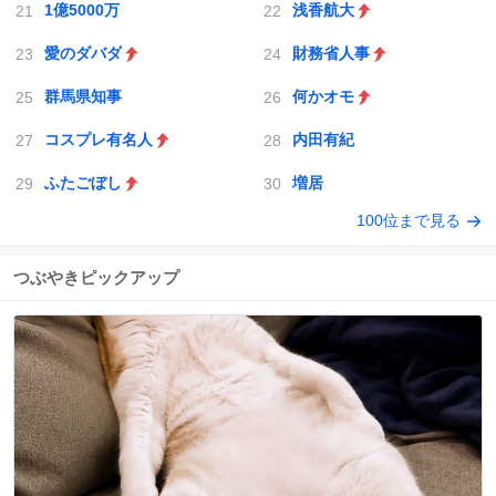
1億5000万
浅香航大
愛のダバダ
財務省人事
群馬県知事
何かオモ
コスプレ有名人
内田有紀
ふたごぼし
増居
100位まで見る
つぶやきピックアップ