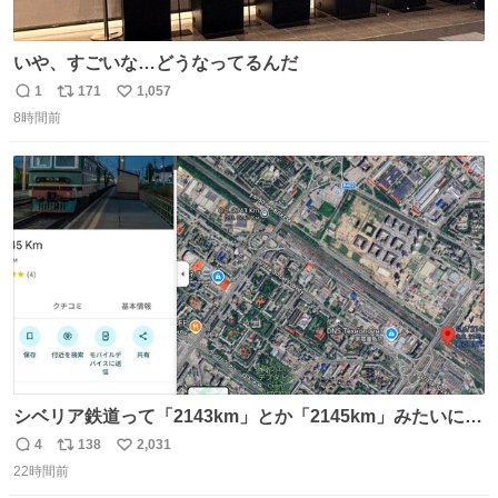
いや、すごいな…どうなってるんだ
1
171
1,057
返
リ
い
8時間前
信
ポ
い
数
ス
ね
ト
数
数
シベリア鉄道って「2143km」とか「2145km」みたいに、
モスクワからの距離名そのままの駅名があるんですね。
4
138
2,031
返
リ
い
22時間前
信
ポ
い