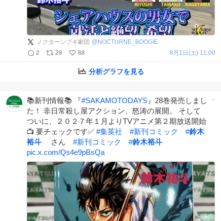
ノクターンブギ劇団
@
NOCTURNE_BOOGIE
2
28
88
8月1日(土) 11:00
分析グラフを見る
📚新刊情報📚 『
#
SAKAMOTODAYS
』28巻発売しまし
た！ 非日常殺し屋アクション、怒涛の展開。 そして
ついに、２０２７年１月よりTVアニメ第２期放送開始
📺 要チェックです✅
#
集英社
#
新刊コミック
#
鈴木
裕斗
さん
#
新刊コミック
#
鈴木裕斗
pic.x.com/Qs4e9pBsQa