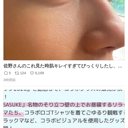
たいにﾄﾃﾄﾃついてってるし逃走しないし脱走しないし逃げ
ト
数
数
ないし走ら文字数
佐野さんのこれ見た時肌キレイすぎてびっくりしたし、や
はりアイドルって体型･肌管理すごすぎる
5
124
6,109
返
リ
い
4時間前
信
ポ
い
数
ス
ね
ト
数
数