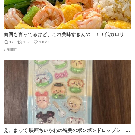
何回も言ってるけど、これ美味すぎんの！！！低カロリー
で満足感エグいから一生食べてる😭
17
132
1,879
返
リ
い
7時間前
信
ポ
い
数
ス
ね
ト
数
数
え、まって 映画ちいかわの特典のボンボンドロップシール