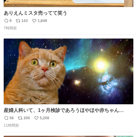
ありえんミスタ売ってて笑う
9
143
1,849
返
リ
い
7時間前
信
ポ
い
数
ス
ね
ト
数
数
産婦人科いて、1ヶ月検診であろうほやほや赤ちゃん👩‍🍼
と推定2,3歳の女の子👧🏻をワンオペで連れてるママがいる
56
200
5,208
返
リ
い
のだけども 女の子ずっとママの側から離れない…⁉️ 手を繋
11時間前
信
ポ
い
がなくてもうろちょろしないしママが歩いたらピクミンみ
数
ス
ね