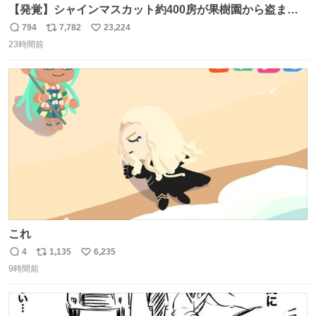
【発覚】シャインマスカット約400房が果樹園から盗まれ
る 栃木・佐野市 news.livedoor.com/article/detail… 被害
794
7,782
23,224
返
リ
い
に遭った果樹園には防犯カメラなどはなく、シャインマス
23時間前
信
ポ
い
カットが盗まれた木には刃物などで切られた跡が。市内で
数
ス
ね
今年に入って同様の被害は確認されておらず、警察はパト
ト
数
数
ロールを強化する。
これ
4
1,135
6,235
返
リ
い
9時間前
信
ポ
い
数
ス
ね
ト
数