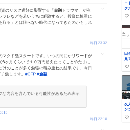
ニ
始
ク
お
投資のリスク選好に影響する「
金融
トラウマ」が注
ー
ンフレなどを若いうちに経験すると、投資に慎重に
い
タ
を取る」とは限らない時代になってきたのかもしれ
い
バ
し
ね
う
数
昨日 23:32
田
のマクド勉スタートです。いつの間にかリワードが
見
で8ヶ月くらいで１０万円超えたってこと💦たまに
の
だけのことが多く勉強の積み重ねの結果です。今日
い
ガチ勉します。
#
CFP
#
金融
い
ね
数
ブな内容を含んでいる可能性があるため表示
友
ン
0515
ら
昨日 22:10
い
見
た
い