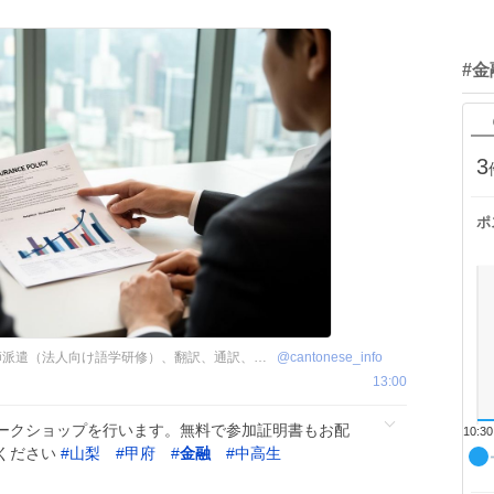
#金
3
ポ
広東語サービスＡＮＣ 大阪 講師派遣（法人向け語学研修）、翻訳、通訳、オンラインレッスンなど
@
cantonese_info
13:00
ークショップを行います。無料で参加証明書もお配
10:30
ください
#
山梨
#
甲府
#
金融
#
中高生