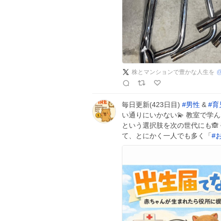
株とマンションで豊かな人生を
毎日更新(423日目)
#
男性
&
#
育
い通りにいかない💫 教室で学
という選択肢を次の世代にも🙈
て、とにかく一人でも多く「
#