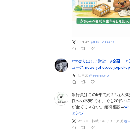
FIRE45
@
FIRE2033YY
#
大売り出し
#
財政
#
金融
#
ュース
news.yahoo.co.jp/picku
江戸麿
@
seeitnow5
銀行員はこの5年で約2.7万人減
性への不安”です。でも20代の
が全てじゃない。無料相談→
whi
ェンジ
Whitail｜転職・キャリア支援
@
w