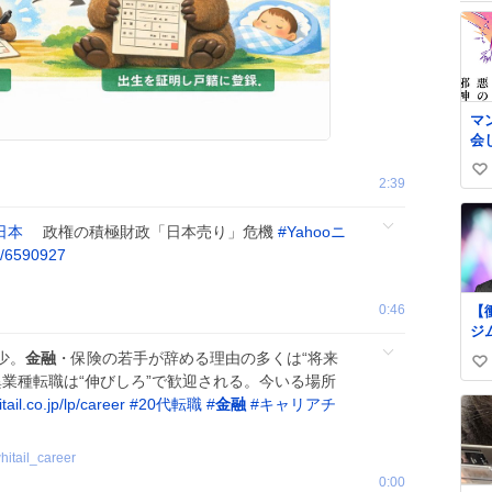
マ
会
い
2:39
い
ね
日本
政権の積極財政「日本売り」危機
#
Yahooニ
数
p/6590927
0:46
【
ジ
62
少。
金融
・保険の若手が辞める理由の多くは“将来
い
の
異業種転職は“伸びしろ”で歓迎される。今いる場所
上
い
tail.co.jp/lp/career
#
20代転職
#
金融
#
キャリアチ
ne
ね
art
数
自
hitail_career
更
0:00
る