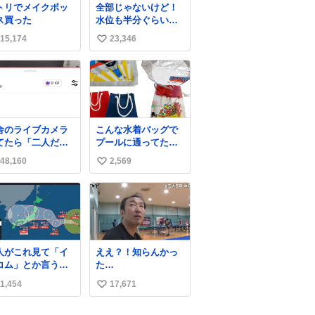
トリでメイクボッ
全部じゃないけど！
。筋肉増量のため
める北山くん、きっ
ス買った
水位も半分ぐらいだ
にぎり10個、ゼリ
といろいろ考えて言
けど！水が来はじめ
飲料3～4本、パス
葉を選んで、まるく
15,174
23,346
い
たよ！！！ 作業して
と毎日4千kcalオー
収めてくれたんだな
くれた方々ありがと
い
ーの食事を摂取
と思った
ーーー
、増量したとい
ね
ー！！！！！！！！
。
数
！！！！！！！！！
！！！！！！！！！
舎のライブカメラ
こんな水着バッグで
てたら「二人だけ
プールに通ってたア
世界」を発見した
ナタ、完全なる同世
48,160
2,569
い
代（笑） #70年代
#80年代 #昭和レト
い
ロ
ね
数
人がこれ見て「イ
ええ？！知らんかっ
コム」とか言うか
た…
、もうそれにしか
1,454
17,671
い
えなくなっちゃっ
。
い