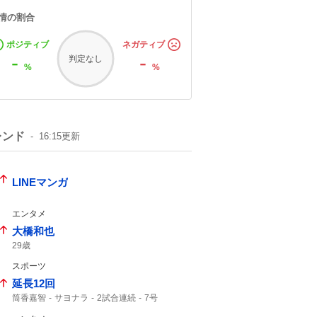
情の割合
ポジティブ
ネガティブ
-
-
判定なし
%
%
レンド
16:15
更新
LINEマンガ
エンタメ
大橋和也
29歳
スポーツ
延長12回
筒香嘉智
サヨナラ
2試合連続
7号
勝ち越し
ホームラン