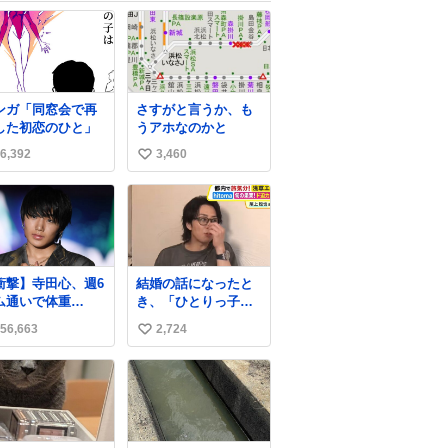
ンガ「同窓会で再
さすがと言うか、も
した初恋のひと」
うアホなのかと
6,392
3,460
い
い
ね
数
衝撃】寺田心、週6
結婚の話になったと
ム通いで体重
き、「ひとりっ子だ
kg→82kgに 110kg
から僕が諦めた瞬間
56,663
2,724
い
ベンチプレス持ち
に一族が潰える」
げる姿披露
「死ぬとき1人とか
い
ws.livedoor.com/
嫌」だから結婚願望
ね
icle/detail… 元々
は"ある"って答えた
数
重のみだったが、
ものの、結局「（結
に筋肉を大きくす
婚は）向いてねぇの
ためジム通いを開
かもしれない」で締