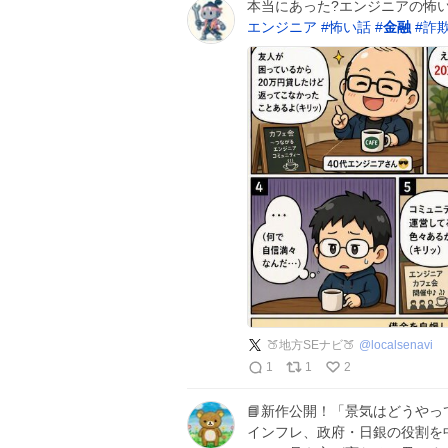
本当にあった?エンジニアの怖
エンジニア
#
怖い話
#
金融
#
詐
🍑地方SEナビ🍑
@
localsenavi
1
1
2
📘新作公開！「景気はどうやっ
インフレ、政府・日銀の役割を