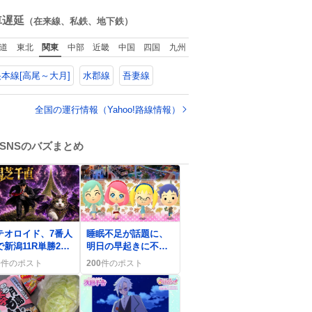
ね
数
車遅延
（在来線、私鉄、地下鉄）
道
東北
関東
中部
近畿
中国
四国
九州
本線[高尾～大月]
水郡線
吾妻線
全国の運行情報（Yahoo!路線情報）
SNSのバズまとめ
0
テオロイド、7番人
睡眠不足が話題に、
新潟11R単勝23.1
明日の早起きに不安
の快勝にファン歓
のツイートが続出
0
件のポスト
200
件のポスト
「全然寝れない」