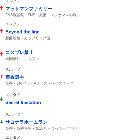
エンタメ
マッサマンファミリー
FNS歌謡祭
FNS
風磨
マッサマンの歌
マッサマン
小池栄子
エンタメ
Beyond the line
新曲解禁
カップリング曲
コスプレ禁止
靖国神社
コスプレ
スポーツ
筒香選手
筒香
3位浮上
Aクラス
ベイスターズ
47分
サヨナラ
ハマスタ
延長戦
エンタメ
Secret Invitation
スポーツ
サヨナラホームラン
筒香
筒香嘉智
第10号
つっつ
7年ぶり
エンタメ