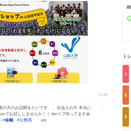
感
ト
1
14:45
2
業の方のお話聞きたいです、、 社会人の方 本当に
zoomでお話ししませんか！！ dmリプ待ってます🙇
3
ベ
#
金融
#
公務員
.etc