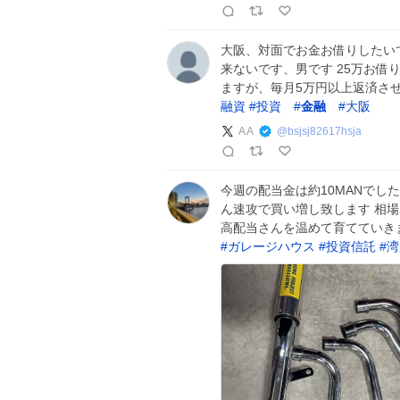
大阪、対面でお金お借りしたい
来ないです、男です 25万お借
ますが、毎月5万円以上返済さ
融資
#
投資
#
金融
#
大阪
A A
@
bsjsj82617hsja
今週の配当金は約10MANでした
ん速攻で買い増し致します 相
高配当さんを温めて育てていきます 
#
ガレージハウス
#
投資信託
#
湾