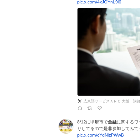
pic.x.com/4xJOYnL9i6
8/12に甲府市で
金融
に関するワ
りしてるので是非参加してみて
pic.x.com/cYdNizPWwB