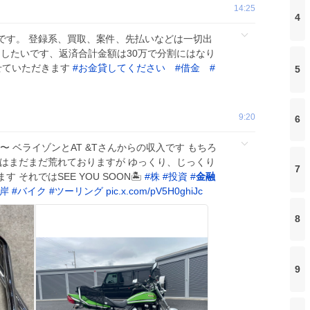
14:25
4
です。 登録系、買取、案件、先払いなどは一切出
りしたいです、返済合計金額は30万で分割にはなり
せていただきます
#
お金貸してください
#
借金
#
5
9:20
6
〜 ベライゾンとAT &Tさんからの収入です もちろ
場はまだまだ荒れておりますが ゆっくり、じっくり
7
それではSEE YOU SOON🏝️
#
株
#
投資
#
金融
岸
#
バイク
#
ツーリング
pic.x.com/pV5H0ghiJc
8
9