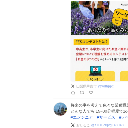
山梨県甲府市
@
wdhpjxt
将来の事を考えて色々な業種職
どんな人でも 15~30分程度で
#
エンジニア
#
サービス
#
デ
おしるこ
@
z1HEZ8jvgL48048