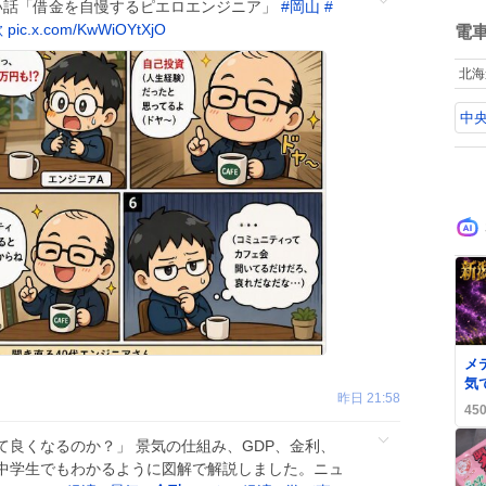
い話「借金を自慢するピエロエンジニア」
#
岡山
#
ね
欺
pic.x.com/KwWiOYtXjO
数
電
北海
中央
0
メ
気で
昨日 21:58
倍
45
喜
て良くなるのか？」 景気の仕組み、GDP、金利、
中学生でもわかるように図解で解説しました。ニュ