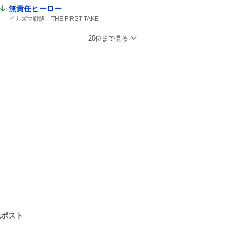
無責任ヒーロー
イナズマ戦隊
THE FIRST TAKE
FIRST TAKE
EIGHT
させてもらいました
SUPER EIGHT
20位まで見る
気ポスト