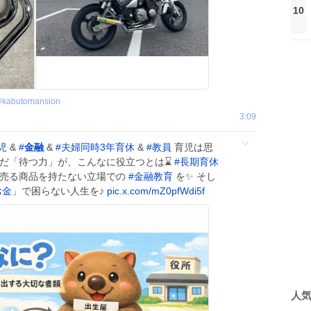
10
@
kabutomansion
3:09
児
&
#
金融
&
#
夫婦同時3年育休
&
#
教員
育児は思
んだ「待つ力」が、こんなに役立つとは⌛️
#
長期育休
 売る商品を持たない立場での
#
金融教育
を✨ そし
お金
」で困らない人生を♪
pic.x.com/mZ0pfWdi5f
人