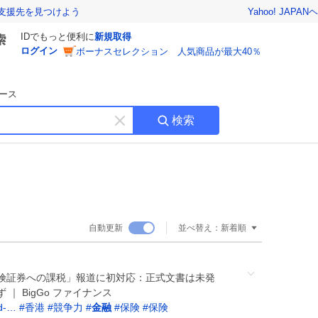
Yahoo! JAPAN
ヘ
支援先を見つけよう
IDでもっと便利に
新規取得
ログイン
ボーナスセレクション 人気商品が最大40％
ース
検索
キ
ー
ワ
ー
ド
を
消
自動更新
並べ替え：
新着順
す
険証券への課税」報道に初対応：正式文書は未発
｜ BigGo ファイナンス
2d-…
#
香港
#
競争力
#
金融
#
保険
#
保険