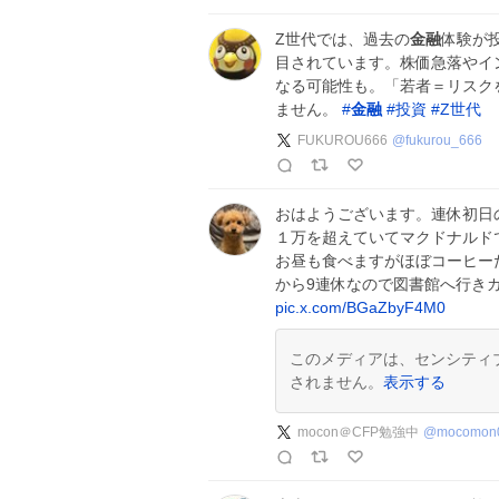
Z世代では、過去の
金融
体験が
目されています。株価急落やイ
なる可能性も。「若者＝リスク
ません。
#
金融
#
投資
#
Z世代
FUKUROU666
@
fukurou_666
おはようございます。連休初日
１万を超えていてマクドナルド
お昼も食べますがほぼコーヒー
から9連休なので図書館へ行き
pic.x.com/BGaZbyF4M0
このメディアは、センシティ
されません。
表示する
mocon＠CFP勉強中
@
mocomon