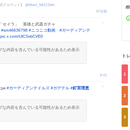
番組公式アカウント】
@
Miani_Ntl21Sitm
感
47分前
「セイラ」 英雄と武器ガチャ
#
sm46636798
#
ニコニコ動画
#
ガーディアンテ
pic.x.com/UlCSvbCVE0
ブな内容を含んでいる可能性があるため表示
ト
1
6:41
ねw
#
ガーディアンテイルズ
#
ガデテル
#
釘宮理恵
2
ブな内容を含んでいる可能性があるため表示
3