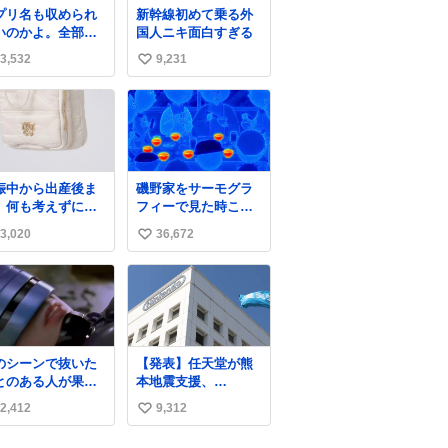
プリ名も収められ
新幹線初めて乗る外
いのかよ。全部ダ
国人ニキ面白すぎる
くて本当に凄い。
3,532
9,231
い
ps://t.co/LemyLG
kR
い
ね
数
娠中から出産後ま
磯野家をサーモグラ
、何も考えずにサ
フィーで見た時これ
と持って行けるよ
だったら怖い
3,020
36,672
い
なショルダーバッ
が欲しいな〜と思
い
ていたのだけど
ね
idelでめちゃくち
数
ピッタリなものを
つけたので買っ
スマホと小物
のシーンで抜いた
【発表】任天堂が熊
ペットボトルが入
とのある人が果た
本地震支援、
の最高すぎる🥹 し
て世にどれほどい
「Switch 2」など無
もスマホ入れ独立
2,412
9,312
い
ことか このアカウ
償修理へ 保証切れで
てるしファスナー
トに辿り着いた皆
も対象
い
い！地味に嬉しい