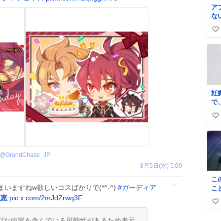
ア
な
サ
い
htt
yV
い
ね
数
妊
で
ッ
い
う
グ
い
っ
ね
sn
数
@
GrandChase_JP
ゃ
見
8月5日(水) 5:00
た！✨ 
こ
と
いますねw欲しいコスばかりで(*^-^)
#
ガーディア
こ
る
し
理恵
pic.x.com/2mJdZrwq3F
か
い
る
し
ン
い
な
ブな内容を含んでいる可能性があるため表示