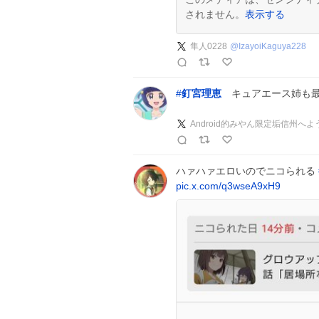
されません。
表示する
隼人0228
@
IzayoiKaguya228
#
釘宮理恵
キュアエース姉も
ハァハァエロいのでニコられる
pic.x.com/q3wseA9xH9