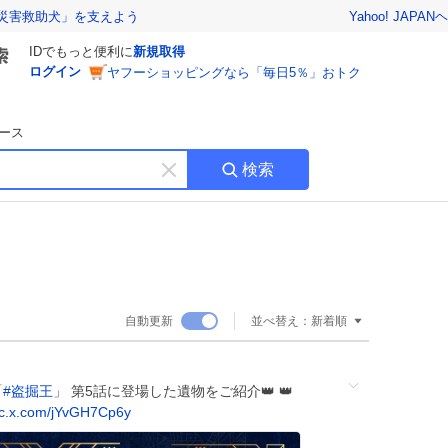
Yahoo! JAPAN
ヘ
災害救助犬」を支えよう
IDでもっと便利に
新規取得
ログイン
ヤフーショッピングなら「毎日5％」おトク
ース
検索
キ
ー
ワ
ー
ド
を
消
自動更新
並べ替え：
新着順
す
「
#
盗掘王
」 第5話に登場した遺物をご紹介👑 👑
ic.x.com/jYvGH7Cp6y