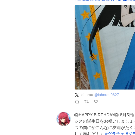
tohorou
@
tohorou0627
🎂HAPPY BIRTHDAY🎂 8月
シスの誕生日をお祝いしましょ
つの間にかこんなに友達がたく
しく頼むぞ！」
#
グラチェ
#
グ