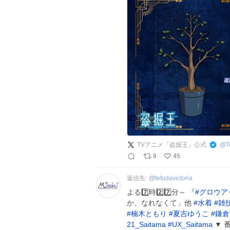
TVアニメ「盗掘王」公式
@
T
8
45
返信先:
@
tefudavictoria
よる7️⃣時2️⃣7️⃣分～ 『
#
グロウア
か、なれなくて」他
#
水着
#
雑
#
楠木ともり
#
夏吉ゆうこ
#
鎌倉
21_Saitama
#
UX_Saitama
▼ 