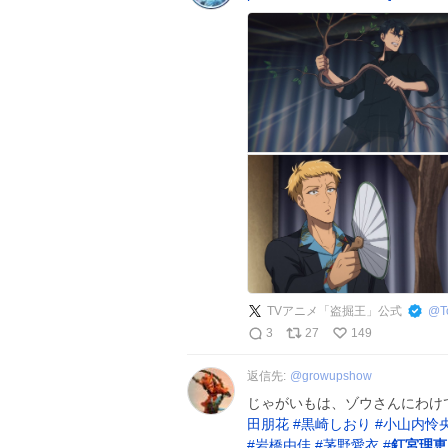
TVアニメ「盗掘王」公式
@
T
3
27
149
返信先:
@
growupshow
じゃがいもは、ゾウさんにわけ
田朋花
#
黒崎しおり
#
小山内怜
#
岩橋由佳
#
茅野愛衣
#
釘宮理恵