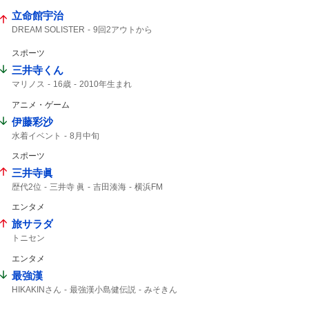
立命館宇治
DREAM SOLISTER
9回2アウトから
逆転勝ち
立命館
甲子園
9回
2アウトから
9回2アウト
T-WAVE
スポーツ
ユーフォニアム
響けユーフォニアム
三井寺くん
2アウト
マリノス
16歳
2010年生まれ
アニメ・ゲーム
伊藤彩沙
水着イベント
8月中旬
スポーツ
三井寺眞
歴代2位
三井寺 眞
吉田湊海
横浜FM
ハーフタイム
16歳
Travis Japan
エンタメ
史上最年少
J1
15歳
旅サラダ
トニセン
エンタメ
最強漢
HIKAKINさん
最強漢小島健伝説
みそきん
学生時代から
YouTuber
HIKAKIN