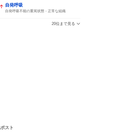
自発呼吸
自発呼吸不能の重篤状態
正常な組織
脳腫瘍手術
京大病院
開頭手術
通常の生活
京都大学病院
腫瘍でない
20位まで見る
50代女性
意識はある
重篤な
死ぬより
人工呼吸器
気ポスト