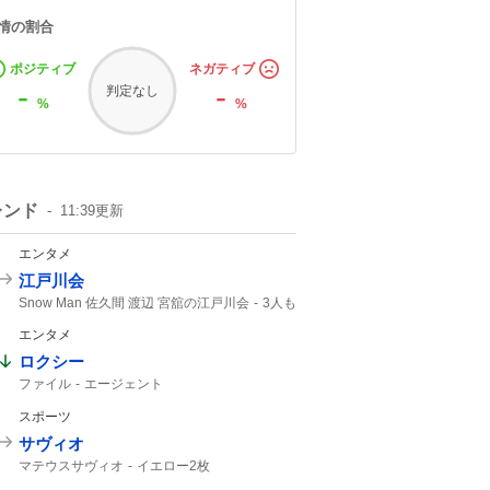
情の割合
ポジティブ
ネガティブ
-
-
判定なし
%
%
レンド
11:39
更新
エンタメ
江戸川会
Snow Man 佐久間 渡辺 宮舘の江戸川会
3人も
2人目
Snow Man
55分
エンタメ
ロクシー
ファイル
エージェント
スポーツ
サヴィオ
マテウスサヴィオ
イエロー2枚
レッドカード
マテウス
イエロー