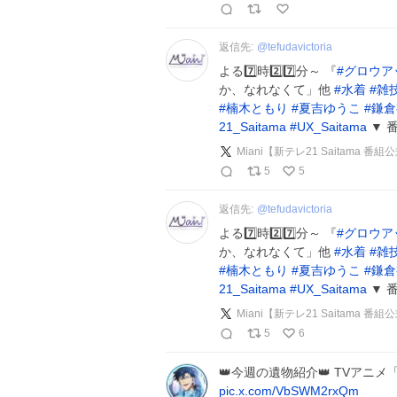
返信先:
@
tefudavictoria
よる7️⃣時2️⃣7️⃣分～ 『
#
グロウア
か、なれなくて」他
#
水着
#
雑
#
楠木ともり
#
夏吉ゆうこ
#
鎌倉
21_Saitama
#
UX_Saitama
▼ 
Miani【新テレ21 Saitama 
5
5
返信先:
@
tefudavictoria
よる7️⃣時2️⃣7️⃣分～ 『
#
グロウア
か、なれなくて」他
#
水着
#
雑
#
楠木ともり
#
夏吉ゆうこ
#
鎌倉
21_Saitama
#
UX_Saitama
▼ 
Miani【新テレ21 Saitama 
5
6
👑今週の遺物紹介👑 TVアニメ
pic.x.com/VbSWM2rxQm