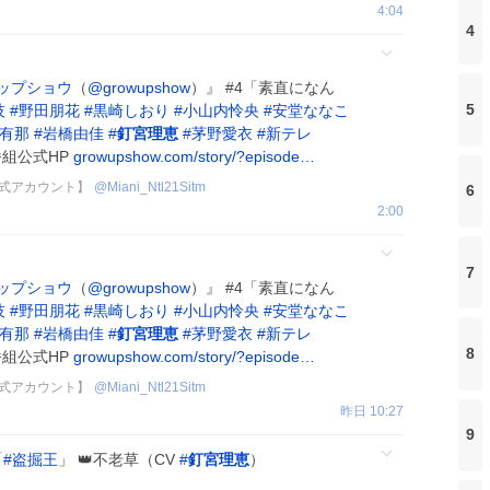
4:04
4
ップショウ
（
@growupshow
）』 #4「素直になん
5
技
#
野田朋花
#
黒崎しおり
#
小山内怜央
#
安堂ななこ
有那
#
岩橋由佳
#
釘宮理恵
#
茅野愛衣
#
新テレ
番組公式HP
growupshow.com/story/?episode…
番組公式アカウント】
@
Miani_Ntl21Sitm
6
2:00
7
ップショウ
（
@growupshow
）』 #4「素直になん
技
#
野田朋花
#
黒崎しおり
#
小山内怜央
#
安堂ななこ
有那
#
岩橋由佳
#
釘宮理恵
#
茅野愛衣
#
新テレ
8
番組公式HP
growupshow.com/story/?episode…
番組公式アカウント】
@
Miani_Ntl21Sitm
昨日 10:27
9
「
#
盗掘王
」 👑不老草（CV
#
釘宮理恵
）