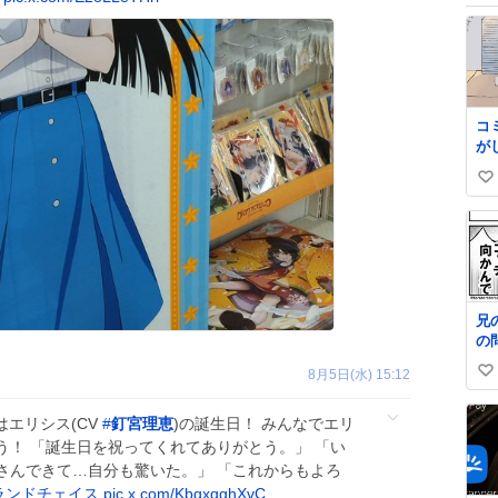
コ
が
い
い
ね
数
兄
の
8月5日(水) 15:12
い
い
5日はエリシス(CV
#
釘宮理恵
)の誕生日！ みんなでエリ
ね
う！ 「誕生日を祝ってくれてありがとう。」 「い
数
さんできて…自分も驚いた。」 「これからもよろ
ランドチェイス
pic.x.com/KbqxgghXvC