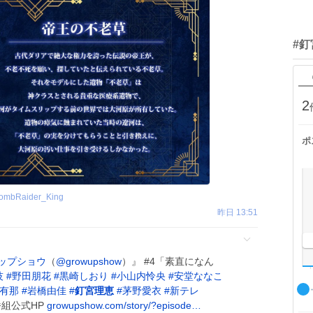
#
2
ポ
ombRaider_King
昨日 13:51
ップショウ
（
@growupshow
）』 #4「素直になん
技
#
野田朋花
#
黒崎しおり
#
小山内怜央
#
安堂ななこ
有那
#
岩橋由佳
#
釘宮理恵
#
茅野愛衣
#
新テレ
番組公式HP
growupshow.com/story/?episode…