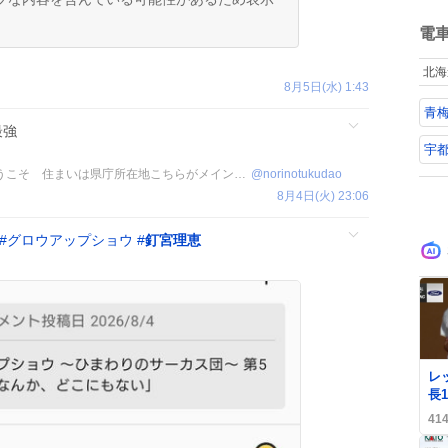
さ
や
ね
プ
数
電
も
き
北海
8月5日(水) 1:43
青梅
最強
宇都
Android的みやん限定垢信州へようこそ 住まいは県庁所在地こちらがメインツイート本垢より書いてる
@
norinotukudao
8月4日(火) 23:06
#
グロウアップショウ
#
釘宮理恵
レ
長
で
41
い