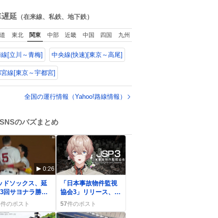
んとは、ロボコッ
news.livedoor.com/
つ！！！
ね
2についてこれから
article/detail… 任天
数
車遅延
（在来線、私鉄、地下鉄）
ぜひ語り合ってい
堂が令和8年熊本地震
たい
の被災者支援とし
道
東北
関東
中部
近畿
中国
四国
九州
て、災害救助法適用
地域からの同社製品
線[立川～青梅]
中央線(快速)[東京～高尾]
の修理について、27
年2月1日まで無償で
対応すると発表し
宮線[東京～宇都宮]
た。「Switch 2」や
「Switch」「Joy-
全国の運行情報（Yahoo!路線情報）
Con」などが対象。
SNSのバズまとめ
0:26
0
ッドソックス、延
「日本事故物件監視
13回サヨナラ勝利
協会3」リリース、配
8連勝続く 「すご
信開始で「やりま
4
件のポスト
57
件のポスト
」熱狂の声が広が
す…」と期待の声が