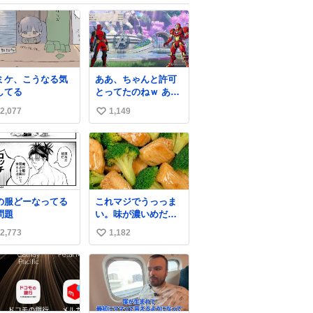
ミケ、こうなる気
ああ、ちゃんと許可
してる
とってたのねｗ あ
と、マジで『そして
2,077
1,149
い
時は動き出す』って
言ってて草オブ草
い
ね
数
の服どーなってる
これマジでうっっま
問題
い。味が濃いめだか
ら満足感エグいし1週
2,773
1,182
い
間で3キロ痩せた😭
い
ね
数