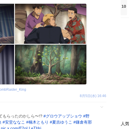
10
ombRaider_King
8月5日(水) 16:46
てもらったのかしら〜!?
#
グロウアップショウ
#
野
央
#
安堂ななこ
#
楠木ともり
#
夏吉ゆうこ
#
鎌倉有那
人
pic.x.com/E2oLLeTHri