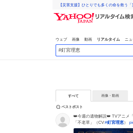
【災害支援】ひとりでも多くの命を救う「
ウェブ
画像
動画
リアルタイム
ニュ
画像・動画
すべて
ベストポスト
👑今週の遺物解説👑 TVアニメ
「不老草」（CV:
#
釘宮理恵
）
p