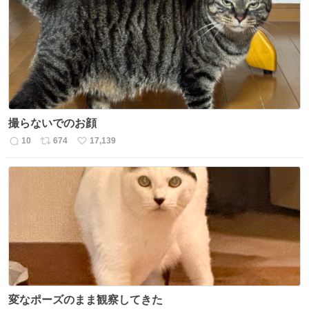
ト
数
数
撮らないでのお顔
10
674
17,139
返
リ
い
信
ポ
い
数
ス
ね
ト
数
数
変なポーズのまま観察してきた