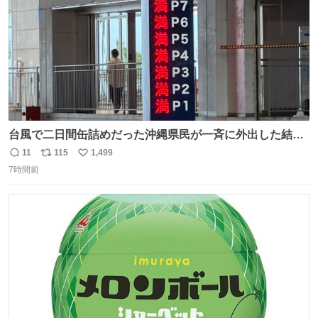
台風で二日間缶詰めだった沖縄県民が一斉に外出した結
果、パルコの駐車場フル満車🤣
11
115
1,499
返
リ
い
7時間前
信
ポ
い
数
ス
ね
ト
数
数