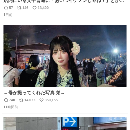
店内にいる女子普通に「あいつイケメンじゃね？」とか
「スマホの持ち方きもw」とか大声で騒いでて怖い
57
146
13,400
返
リ
い
1日前
信
ポ
い
数
ス
ね
ト
数
数
←母が撮ってくれた写真 弟→
740
14,033
350,155
返
リ
い
11時間前
信
ポ
い
数
ス
ね
ト
数
数