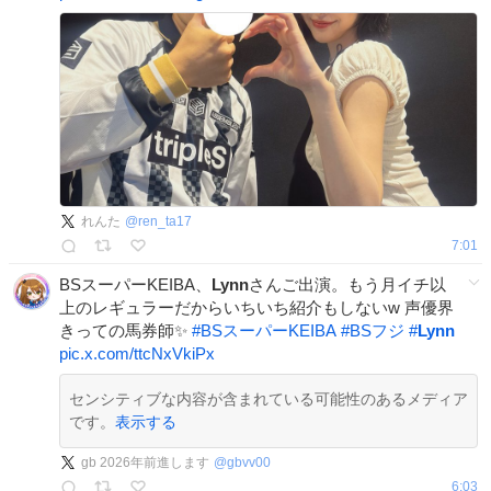
れんた
@
ren_ta17
7:01
BSスーパーKEIBA、
Lynn
さんご出演。もう月イチ以
上のレギュラーだからいちいち紹介もしないw 声優界
きっての馬券師✨️
#
BSスーパーKEIBA
#
BSフジ
#
Lynn
pic.x.com/ttcNxVkiPx
センシティブな内容が含まれている可能性のあるメディア
です。
表示する
gb 2026年前進します
@
gbvv00
6:03