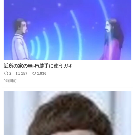
数
近所の家のWi-Fi勝手に使うガキ
2
157
1,936
返
リ
い
9時間前
信
ポ
い
数
ス
ね
ト
数
数