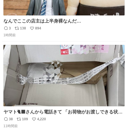
なんでここの店主は上半身裸なんだ…
3
138
894
返
リ
い
1時間前
信
ポ
い
数
ス
ね
ト
数
数
ヤマト🐈‍⬛さんから電話きて 「お荷物がお渡しできる状況
でない程潰れてまして」って えっ😳 見に行くとこの状態
38
109
4,220
返
リ
い
😭 海渡ってくる時に潰れたっぽい 「一旦戻して新しいの
11時間前
信
ポ
い