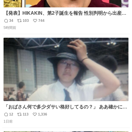
【発表】HIKAKIN、第2子誕生を報告 性別判明から出産ま
で半年以上の記録を公開
34
103
744
返
リ
い
news.livedoor.com/article/detail… HIKAKINが9日、
5時間前
信
ポ
い
YouTubeチャンネルを更新し、第2子となる男児が誕生し
数
ス
ね
たことを報告。「てんやわんやの半年間でしたが、命がけ
ト
数
数
で頑張ってくれた妻には感謝しかありません」と記した。
「おばさん何で多少ダサい格好してるの？」 ああ確かに多
少ダサいな。君達が大人になる時にはこんな格好しなくて
12
113
1,336
返
リ
い
済むと良いな
1日前
信
ポ
い
数
ス
ね