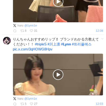
haru
@
1ynn1e
8
31
12:08
りんちゃんおすすめリップ💄 ブランドわかる方教えて
ください！！
#
tripleS
#
川上凛
#
Lynn
#
트리플에스
pic.x.com/3qHOWG8Hpv
haru
@
1ynn1e
5
27
12:03