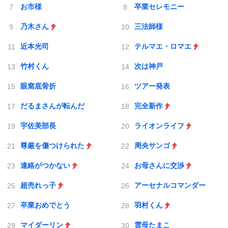
お市様
卒業セレモニー
乃木さん
三法師様
近本光司
テルマエ・ロマエ
竹村くん
次は神戸
眼窩底骨折
ツアー発表
だるまさんが転んだ
完全新作
宇佐美部長
ライオンライフ
尊厳を傷つけられた
周央サンゴ
連絡がつかない
お母さんに交渉
超売れっ子
アーセナルコマンダー
卒業おめでとう
羽村くん
マイダーリン
雲母たまこ