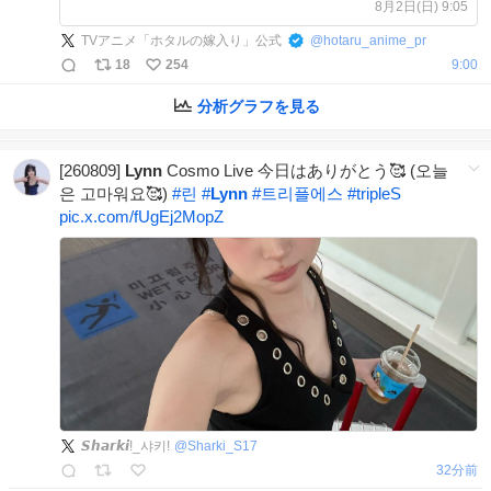
切】8/9(日)23:59まで 【日時】
8月2日(日) 9:05
9/6(日)12:30の回、15:00の回 【場所】
TVアニメ「ホタルの嫁入り」公式
@
hotaru_anime_pr
ユナイテッド・シネマ豊洲 【登壇予
18
254
9:00
定】#Lynn
分析グラフを見る
[260809]
Lynn
Cosmo Live 今日はありがとう🥰 (오늘
은 고마워요🥰)
#
린
#
Lynn
#
트리플에스
#
tripleS
pic.x.com/fUgEj2MopZ
𝙎𝙝𝙖𝙧𝙠𝙞!_샤키!
@
Sharki_S17
32分前