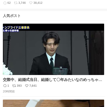
62
3,746
38,412
返
リ
い
信
ポ
い
数
ス
ね
人気ポスト
ト
数
数
交際中、結婚式当日、結婚して〇年みたいなのめっちゃ見
るようになって今これ
1
393
7,641
返
リ
い
20時間前
信
ポ
い
数
ス
ね
ト
数