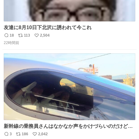
友達に8月10日下北沢に誘われて今これ
18
113
2,504
返
リ
い
22時間前
信
ポ
い
数
ス
ね
ト
数
数
新幹線の乗務員さんはなかなか声をかけづらいのだけど😅
ルミエールの運転士さん、運転台にカメラマン向けたらお
3
186
2,042
返
リ
い