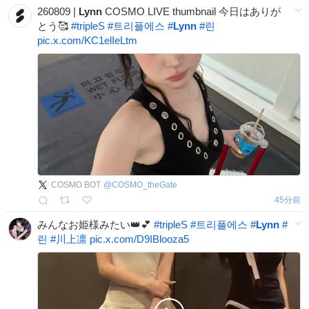
260809 |
Lynn
COSMO LIVE thumbnail 今日はありが
とう🥰
#
tripleS
#
트리플에스
#
Lynn
#
린
pic.x.com/KC1elIeLtm
COSMO BOT
@
COSMO_theGate
45分前
みんなお姫様みたい👑💕
#
tripleS
#
트리플에스
#
Lynn
#
린
#
川上凛
pic.x.com/D9IBlooza5