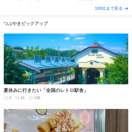
100位まで見る
つぶやきピックアップ
夏休みに行きたい「全国のレトロ駅舎」
4
21
130
返
リ
い
信
ポ
い
数
ス
ね
ト
数
数