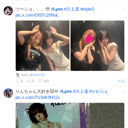
ツーショ、、、🥹
#
Lynn
#
川上凛
#
tripleS
pic.x.com/Of37c20NuL
haru
@
1ynn1e
8
6
191
5:22
りんちゃん大好き🐱🫶
#
Lynn
#
川上凜
#
かわりん
pic.x.com/7U3oK9H1Jv