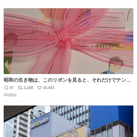
送ってもらいます」みたいに言ってたから 在庫ないし💦 っ
数
ス
ね
て事で中身無事だったから連れて帰って来た😅 壊れる物な
ト
数
数
くて良かった
昭和の生き物は、このリボンを見ると、それだけでテンシ
ョンが上がるのである。
47
2,188
18,443
返
リ
い
6時間前
信
ポ
い
数
ス
ね
ト
数
数