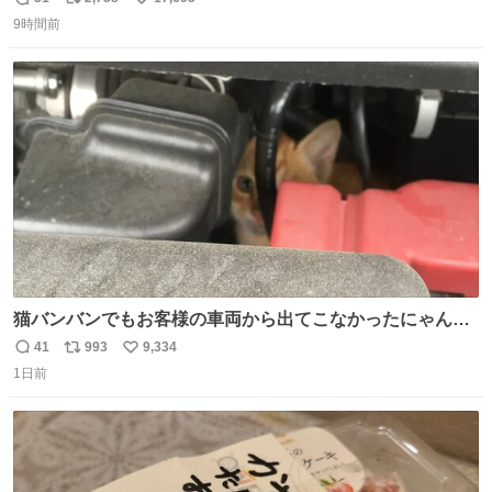
返
リ
い
9時間前
信
ポ
い
数
ス
ね
ト
数
数
猫バンバンでもお客様の車両から出てこなかったにゃんこ
🐈 救出しようとした工場長が腕を引っ掻かれ、ぱんぱんに
41
993
9,334
返
リ
い
膨れ上がり、傷だらけ血だらけになりながらも何とか救出
1日前
信
ポ
い
したこの子はその後、工場長の家の子になりました😌💕
数
ス
ね
ト
数
数