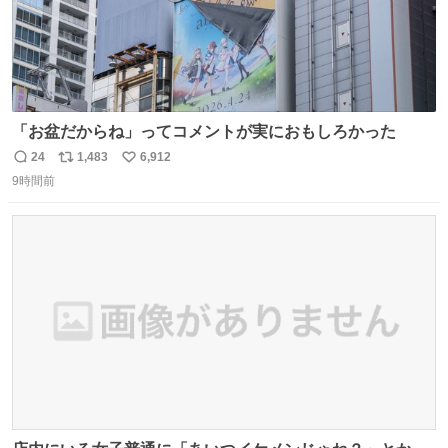
「お盆だからね」ってコメントが実におもしろかった
24
1,483
6,912
返
リ
い
9時間前
信
ポ
い
数
ス
ね
ト
数
数