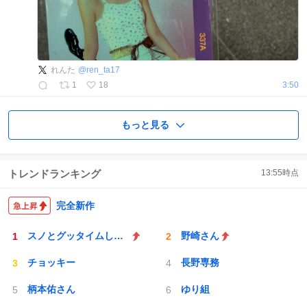
れんた
@
ren_ta17
1
18
3:50
もっと見る
トレンドランキング
13:55
時点
完全新作
スノとグッタイムしよう
野崎さん
チョッキー
長野専務
柄本佑さん
ゆり組