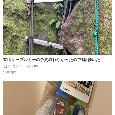
ト
数
数
立山ケーブルカーの予約取れなかったので1駅歩いた
7
168
2,085
返
リ
い
12時間前
信
ポ
い
数
ス
ね
ト
数
数