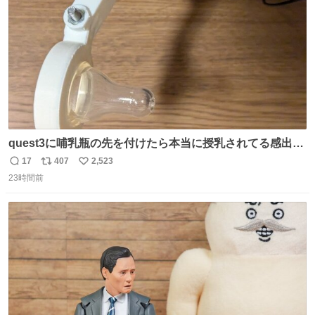
数
quest3に哺乳瓶の先を付けたら本当に授乳されてる感出る
はず！
17
407
2,523
返
リ
い
23時間前
信
ポ
い
数
ス
ね
ト
数
数