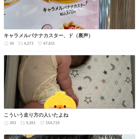
キャラメルバナナカスター、ド（裏声）
36
4,273
67,611
返
リ
い
信
ポ
い
数
ス
ね
ト
数
数
こういう走り方の人いたよね
393
5,361
154,719
返
リ
い
信
ポ
い
数
ス
ね