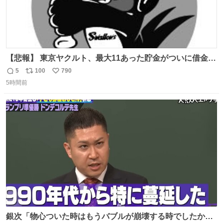
【悲報】 東京ヤクルト、最大11あった貯金がついに借金2
桁の10に到達… 6月以降は借金20オーバーととんでもない
5
100
790
返
リ
い
失速ぶりを見せています。
5時間前
信
ポ
い
数
ス
ね
ト
数
数
銀次「物心ついた時はもうバブルが崩壊する時でしたか