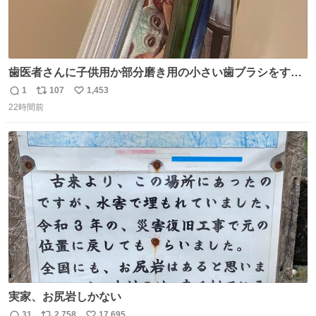
歯医者さんに子供用か部分磨き用の小さい歯ブラシをすす
められたので今日から私の歯ブラシこれ
1
107
1,453
返
リ
い
22時間前
信
ポ
い
数
ス
ね
ト
数
数
実家、お尻岩しかない
31
2,758
17,695