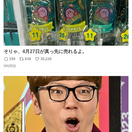
そりゃ、4月27日が真っ先に売れるよ。
199
838
30,228
返
リ
い
9時間前
信
ポ
い
数
ス
ね
ト
数
数