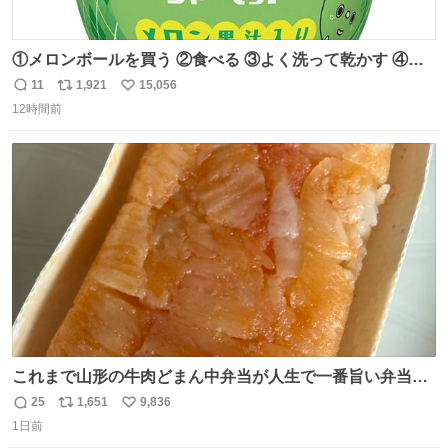
①メロンボールを買う ②食べる ③よく洗って乾かす ④か
わいい
11
1,921
15,056
返
リ
い
12時間前
信
ポ
い
数
ス
ね
ト
数
数
これまで山形の牛肉どまん中弁当が人生で一番旨い弁当だ
ったのだが、それを遥かに超える弁当発見。 個人的に駅弁
25
1,651
9,836
返
リ
い
＆空弁ランキングぶっち切りで首位を独走しているお弁当
1日前
信
ポ
い