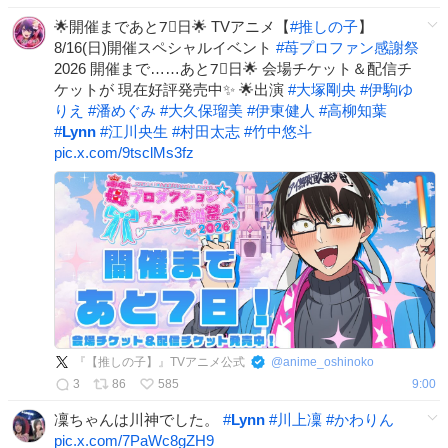
🌟開催まであと7⃣日🌟 TVアニメ【
#
推しの子
】
8/16(日)開催スペシャルイベント
#
苺プロファン感謝祭
2026 開催まで……あと7⃣日🌟 会場チケット＆配信チ
ケットが 現在好評発売中✨ 🌟出演
#
大塚剛央
#
伊駒ゆ
りえ
#
潘めぐみ
#
大久保瑠美
#
伊東健人
#
高柳知葉
#
Lynn
#
江川央生
#
村田太志
#
竹中悠斗
pic.x.com/9tsclMs3fz
『【推しの子】』TVアニメ公式
@
anime_oshinoko
3
86
585
9:00
凜ちゃんは川神でした。
#
Lynn
#
川上凜
#
かわりん
pic.x.com/7PaWc8gZH9