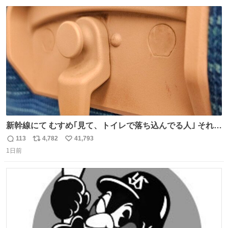
です🥹 福岡空港＆博多駅で購入可🍱 博多駅界隈にステイさ
数
ス
ね
れてるクルーの方は駅での購入が断然オススメです👍 #え
ト
数
数
んがわ明太寿司
新幹線にて むすめ｢見て、トイレで落ち込んでる人｣ それに
しか見えなくなった どうしてくれるんだ
113
4,782
41,793
返
リ
い
1日前
信
ポ
い
数
ス
ね
ト
数
数