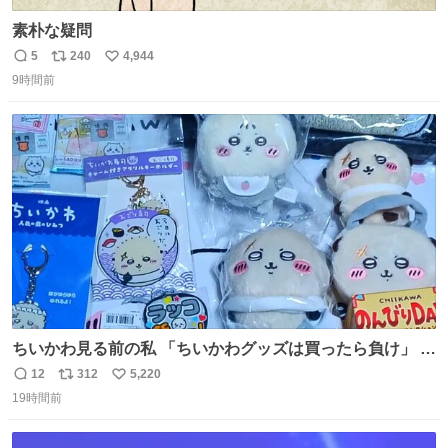
素朴な疑問
5
240
4,944
返
リ
い
9時間前
信
ポ
い
数
ス
ね
ト
数
数
ちいかわ見る前の私 「ちいかわグッズは買ったら負け」 今
「  ︎︎ ︎︎ 」
12
312
5,220
返
リ
い
19時間前
信
ポ
い
数
ス
ね
ト
数