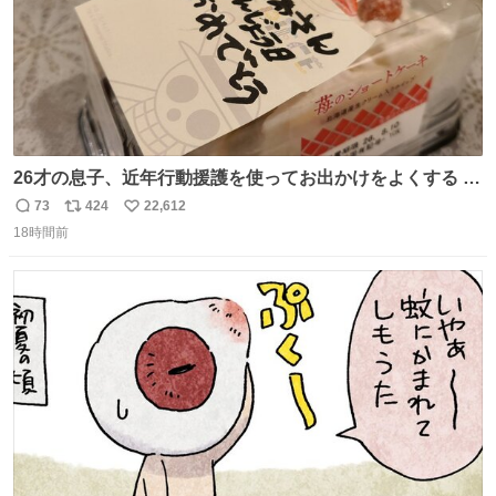
26才の息子、近年行動援護を使ってお出かけをよくする 親
との外出はもう嫌らしい。 中身は小学生位なのに小癪な😅
73
424
22,612
返
リ
い
昨日は夜のショッピングモールに行った 先に寝といてよ❗
18時間前
信
ポ
い
と何度も何度も言い残して。 起きたら冷蔵庫に… ああ、こ
数
ス
ね
れ買いに行ってくれたんだ…😭
ト
数
数