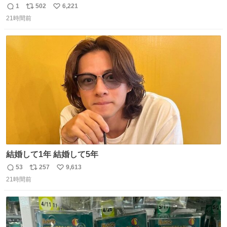
ら。不況の中に育ち、自分の好きなことをして、夢を叶え
1
502
6,221
返
リ
い
なさいと、いうふうに言われました。その1990年代から特
21時間前
信
ポ
い
に蔓延しましたこの個人主義教育が生み出した化け物、そ
数
ス
ね
れが私 渡辺銀次でございます」
ト
数
数
youtu.be/QBDnUH0BFPQ
結婚して1年 結婚して5年
53
257
9,613
返
リ
い
21時間前
信
ポ
い
数
ス
ね
ト
数
数