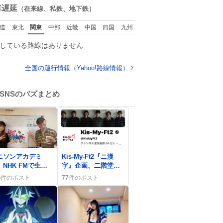
は夜のショッピング
数
車遅延
（在来線、私鉄、地下鉄）
モールに行った 先に
寝といてよ❗ と何度も
道
東北
関東
中部
近畿
中国
四国
九州
何度も言い残して。
起きたら冷蔵庫に…
している路線はありません
ああ、これ買いに行
ってくれたんだ…😭
全国の運行情報（Yahoo!路線情報）
SNSのバズまとめ
0
ニソンアカデミ
Kis-My-Ft2『ニ漢
、NHK FMで生放
字』企画、二階堂高
開始 広瀬裕也ゲ
嗣の誕生日サプライ
4
件のポスト
77
件のポスト
ト出演にファン歓
ズとオリジナル漢字T
シャツが話題に