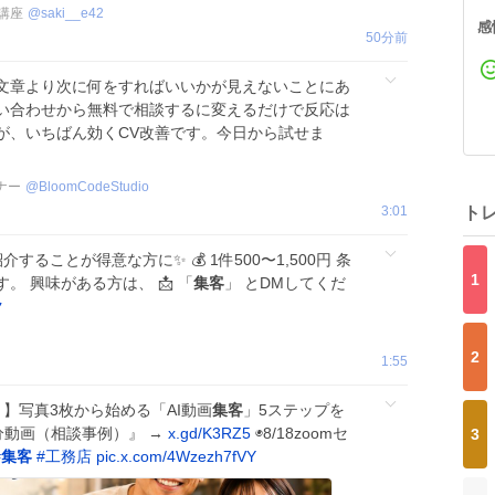
講座
@
saki__e42
感
50分前
文章より次に何をすればいいかが見えないことにあ
い合わせから無料で相談するに変えるだけで反応は
が、いちばん効くCV改善です。今日から試せま
ナー
@
BloomCodeStudio
3:01
ト
することが得意な方に✨ 💰 1件500〜1,500円 条
1
 興味がある方は、 📩 「
集客
」 とDMしてくだ
ク
2
1:55
】写真3枚から始める「AI動画
集客
」5ステップを
-3分動画（相談事例）』 →
x.gd/K3RZ5
◉8/18zoomセ
3
#
集客
#
工務店
pic.x.com/4Wzezh7fVY