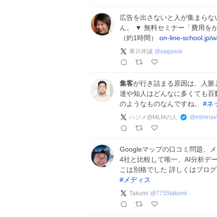
広告を出さないと人が集まらな
ん。 ▼ 無料セミナー「費用
（約1時間）
on-line-school.jp/
寒川井誠
@
sagawai
集客
が行き詰まる原因は、人脈
達や知人はどんなに多くても百
のようなものなんですね。
#
ネ
ハジメ@MLMの人
@
mlmnav
Googleマップの口コミ問題、
4社と比較して唯一、AI分析デ
こは別格でした 詳しくはブログ
#
メディス
Takumi
@
7755takumi