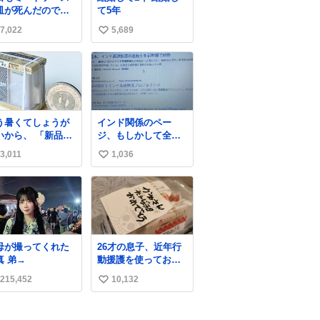
皿が死んだので、
て5年
日干しをしていま
7,022
5,689
い
🍝 ありがとう先人
知恵
い
ね
数
う暑くてしょうが
インド関係のペー
いから、 「新品の
ジ、もしかして全部
ーラーの室外機の
消されてる?
3,011
1,036
い
ニチュア」 でも見
いってよ
い
ね
数
母が撮ってくれた
26才の息子、近年行
写真 弟→
動援護を使ってお出
かけをよくする 親と
215,452
10,132
い
の外出はもう嫌らし
い。 中身は小学生位
い
なのに小癪な😅 昨日
ね