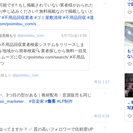
で
能です‼️ もし掲載されていない業者様がおられた
天
申し込みください‼️ 無料掲載なので掲載しないと
い
す
/
#
不用品回収業者
#
ゴミ屋敷清掃
#
不用品回収
#
遺
の
い
com/poimitsu_com/s…
ね
数
括見積もり
@poimitsu_com
8月7日(金) 6:58
も
な
om/search/ #不用品
ク
みつ
い
ミ
て
い
見積もり
@
poimitsu_com
ね
昨日 1:17
数
い、3つ目の型がある｜教材配布・音源販売も同じ
sic_marketer…
#
音楽家
#
集客
#
LP制作
←
昨日 0:26
い
い
ってますか？ ✅ 質の高いフォロワーで信頼度UP
ね