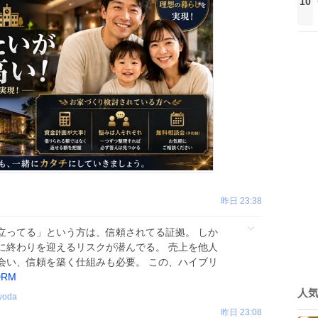
10
昨日 23:38
立ってる」という方は、信頼されてる証拠。 しか
に終わりを迎えるリスクが潜んでる。 売上を他人
会い、信頼を築く仕組みも必要。 この、ハイブリ
DRM
人
yoda
昨日 23:08