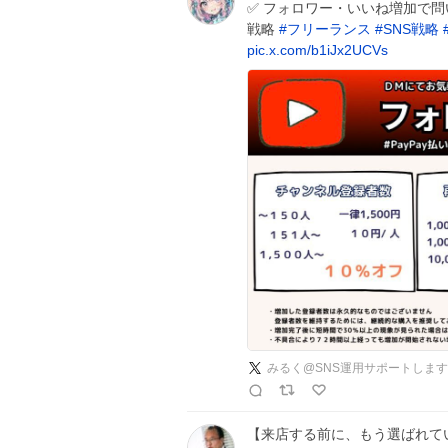
✅ フォロワー・いいね増加で問
戦略
#
フリーランス
#
SNS戦略
pic.x.com/b1iJx2UCVs
みるく@SNS運用サポートします
【来店する前に、もう選ばれて