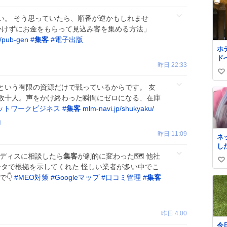
い。 そう思っていたら、順番が逆かもしれませ
をかけずにお金をもらって見込み客を集める方法」
w/pub-gen
#
集客
#
電子出版
ホ
ド
昨日 22:33
と
い
か
て
い
という有限の資源だけで戦っているからです。 友
て
ね
数十人。声をかけ終わった瞬間にゼロになる、在庫
が
数
ットワークビジネス
#
集客
mlm-navi.jp/shukyaku/
へ
光
i
い
昨日 11:09
ネ
て
し
つ
来
メディスに相談したら
集客
が劇的に変わった🗺️ 他社
ろ
い
ータで根拠を示してくれた 怪しい業者が多い中でこ
ド
い
で👇
#
MEO対策
#
Googleマップ
#
口コミ管理
#
集客
ね
数
昨日 4:00
今