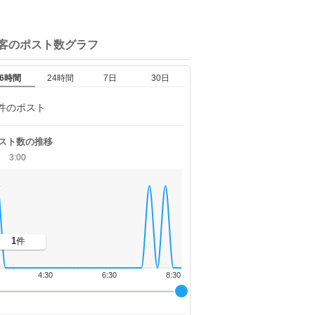
客の
ポスト数グラフ
6時間
24時間
7日
30日
件のポスト
スト数の推移
3:00
1
件
4:30
6:30
8:30