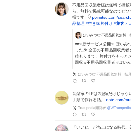
不用品回収業者様は無料で掲載可
ら、無料で掲載可能なのでぜひお
損です‼️ 👇️
poimitsu.com/search
品整理
#
空き家片付け
#
集客
x.
ぽいみつ👉不用品回収無料一
🚛✨新サービス公開✨ ぽいみつ不用品回収業者検索システムをリリースしま
した🎉 全国の不用品回収業者を地域から簡単検索🔍 業者探しから無料一括見
積もりまで、片付けをもっとスムーズに😊 👉️poimitsu.c
回収 #不用品回収業者 #ぽい
ぽいみつ👉不用品回収無料一括
音楽家のLPは2種類だけじゃな
手順で作れる話。
note.com/mu
Trumpedia開発者
@
WTrumpedia
「いいね」が売上になる時代、知