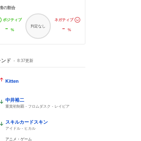
情の割合
ポジティブ
ネガティブ
-
-
判定なし
%
%
レンド
8:37
更新
Kitten
中井裕二
重賞初制覇
フロムダスク
レイピア
レッドエヴァンス
プロトポロス
3着
2着
36度
スキルカードスキン
アイドル
ヒカル
アニメ・ゲーム