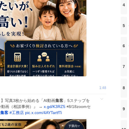
4
5
6
7
8
1:48
】写真3枚から始める「AI動画
集客
」5ステップを
-3分動画（相談事例）』 →
x.gd/K3RZ5
◉8/18zoomセ
9
#
集客
#
工務店
pic.x.com/4AYTartfTi