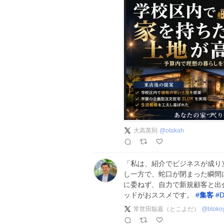
大高英則
@
otakah
「私は、紹介でビジネスが成り
し一方で、蛇口が閉まった瞬間
に委ねず、自力で新規顧客と出
ッドがおススメです。
#
集客
#
常世田聡嘉（とこよだ）
@
btoko