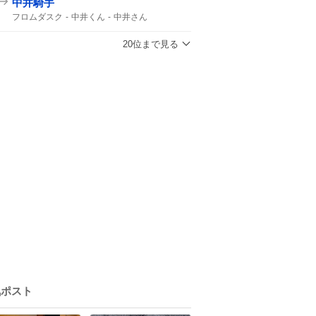
中井騎手
フロムダスク
中井くん
中井さん
藤田オーナー
J初
20位まで見る
気ポスト