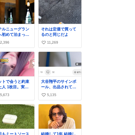
テルニューグラン
それは定価で買って
へ初めて泊まった
るのと同じだよ
き、スタッフさま
2,396
11,269
い
ら朝のロビーはと
も綺麗ですと教え
い
いただいた。 薄暗
ね
りの重厚な造り
数
、まずやわらかな
が差し込み、しだ
に馴染んでいっ
ットで会うと約束
大谷翔平のサインボ
、時間をかけてい
た人 1枚目。実際
ール、出品されてし
もの美しさへと移
た人2枚目
まう…
っていく。120分の
5,673
5,135
い
ラマチック。
い
ね
数
日もミートソース
結婚して1年 結婚し