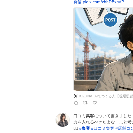
発信
pic.x.com/xhhDBxrufP
KIZUNA_AIでつくる人【現場監
口コミ
集客
について書きました
力を入れるべきだよなー…と考えな
🙇‍♀️
#
集客
#
口コミ集客
#
店舗コ