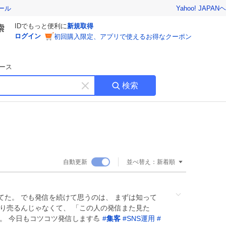
Yahoo! JAPAN
ヘ
ール
IDでもっと便利に
新規取得
ログイン
初回購入限定、アプリで使えるお得なクーポン
ース
検索
キ
ー
ワ
ー
ド
を
消
自動更新
並べ替え：
新着順
す
てた。 でも発信を続けて思うのは、 まずは知って
なり売るんじゃなくて、 「この人の発信また見た
。 今日もコツコツ発信します💪
#
集客
#
SNS運用
#