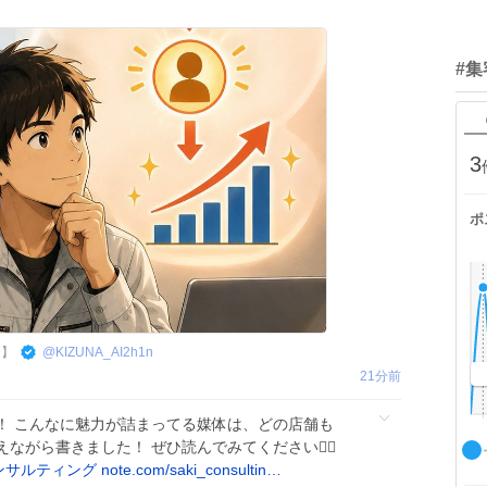
#集
3
ポ
督】
@
KIZUNA_AI2h1n
21分前
！ こんなに魅力が詰まってる媒体は、どの店舗も
がら書きました！ ぜひ読んでみてください🙇‍♀️
ンサルティング
note.com/saki_consultin…