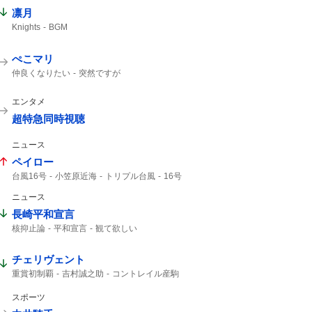
凛月
Knights
BGM
ぺこマリ
仲良くなりたい
突然ですが
エンタメ
超特急同時視聴
ニュース
ペイロー
台風16号
小笠原近海
トリプル台風
16号
熱帯低気圧
新たな台風
ニュース
熱帯低気圧に変わる
影響はない
14号
午後3時
台風14号
台風15号
15号
長崎平和宣言
核抑止論
平和宣言
観て欲しい
チェリヴェント
重賞初制覇
吉村誠之助
コントレイル産駒
パイロマンサー
メルカントゥール
誠之助
マクリール
コントレイル
レパード
スポーツ
海外帰り