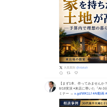
大高英則
@
otakah
【まず1本、作ってみませんか？
8/18実演 ◉来店に導いた『AI
ミナー →
x.gd/WK1Lf
#
AI動画