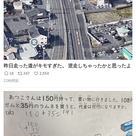
数
昨日走った道がキモすぎた。 逆走しちゃったかと思ったよ
18
247
2,554
返
リ
い
22時間前
信
ポ
い
数
ス
ね
ト
数
数