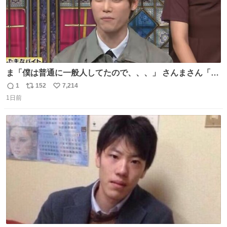
ま「僕は普通に一般人してたので、、、」 さんまさん「チ
ンパンジー⁉️」 しぬwwwwwwwwwwwwwwwwwwwww
1
152
7,214
返
リ
い
1日前
信
ポ
い
数
ス
ね
ト
数
数