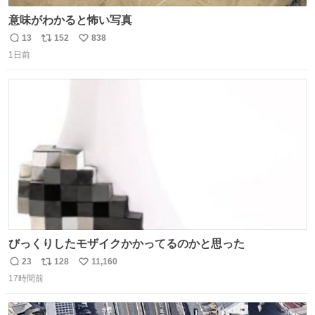
意味がわかると怖い写真
13
152
838
返
リ
い
1日前
信
ポ
い
数
ス
ね
ト
数
数
びっくりしたモザイクかかってるのかと思った
23
128
11,160
返
リ
い
17時間前
信
ポ
い
数
ス
ね
ト
数