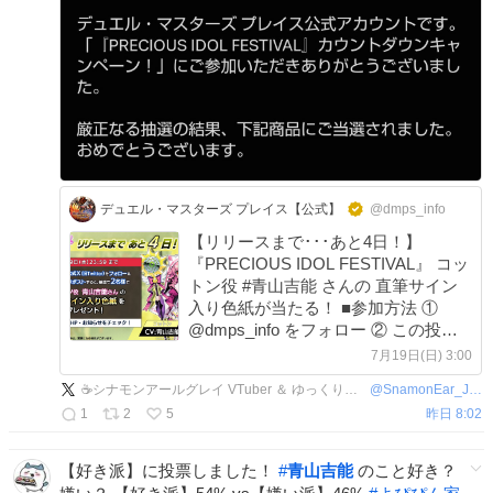
デュエル・マスターズ プレイス【公式】
@dmps_info
【リリースまで･･･あと4日！】
『PRECIOUS IDOL FESTIVAL』 コッ
トン役 #青山吉能 さんの 直筆サイン
入り色紙が当たる！ ■参加方法 ①
@dmps_info をフォロー ② この投稿
をリポスト #デュエプレ #デュエプレ
7月19日(日) 3:00
アイドル x.com/11590010798974…
☕シナモンアールグレイ VTuber ＆ ゆっくり実況者🌙
@
SnamonEar_Joker
1
2
5
昨日 8:02
【好き派】に投票しました！
#
青山吉能
のこと好き？