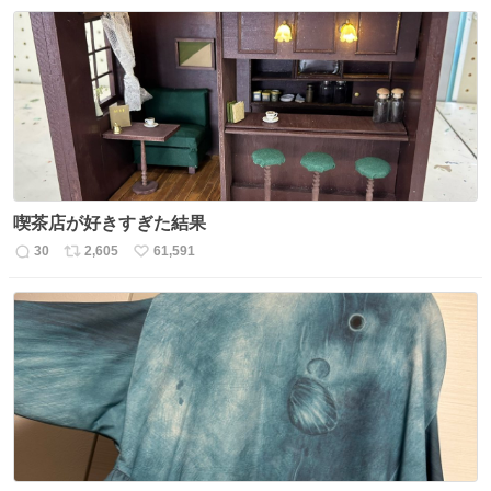
喫茶店が好きすぎた結果
30
2,605
61,591
返
リ
い
信
ポ
い
数
ス
ね
ト
数
数