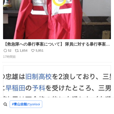
【救急隊への暴行事案について】 隊員に対する暴行事案
が、令和7年度の6件に対し、令和8年度は現在既に4件発生
52
1,654
5,951
返
リ
い
しています。 特に、この4日間で救急隊員に対する暴行事
17時間前
信
ポ
い
案が立て続けに2件発生しています。 このような行為に対
数
ス
ね
して隊員の安全を守るために、法的措置も辞さず毅然と対
ト
数
数
応していきます。
#青山吉能
のyorisoi