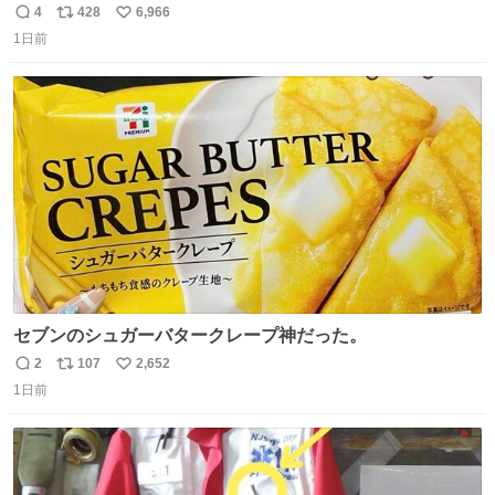
🪿🤍 9月下旬発売🪄
4
428
6,966
返
リ
い
1日前
信
ポ
い
数
ス
ね
ト
数
数
セブンのシュガーバタークレープ神だった。
2
107
2,652
返
リ
い
1日前
信
ポ
い
数
ス
ね
ト
数
数