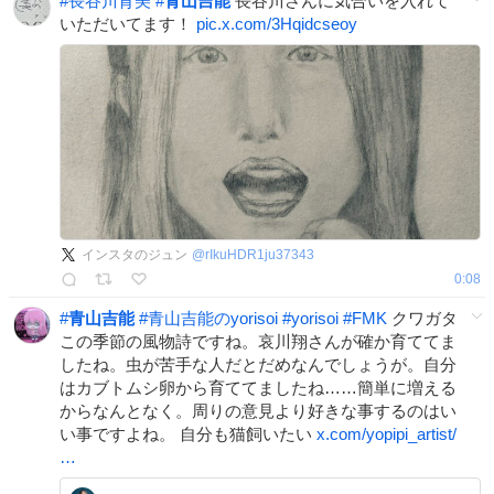
#
長谷川育美
#
青山吉能
長谷川さんに気合いを入れて
いただいてます！
pic.x.com/3Hqidcseoy
インスタのジュン
@
rIkuHDR1ju37343
0:08
#
青山吉能
#
青山吉能のyorisoi
#
yorisoi
#
FMK
クワガタ
この季節の風物詩ですね。哀川翔さんが確か育ててま
したね。虫が苦手な人だとだめなんでしょうが。自分
はカブトムシ卵から育ててましたね……簡単に増える
からなんとなく。周りの意見より好きな事するのはい
い事ですよね。 自分も猫飼いたい
x.com/yopipi_artist/
…