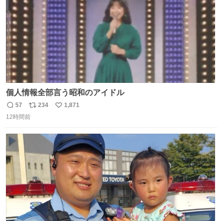
個人情報全部言う昭和のアイドル
57
234
1,871
返
リ
い
12時間前
信
ポ
い
数
ス
ね
ト
数
数