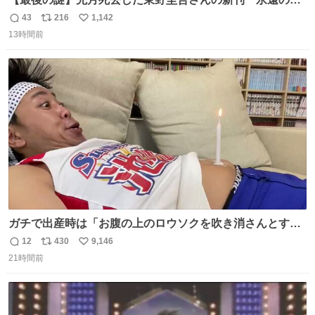
憶」発売 代表作「ガリレオ」シリーズ最新作
43
216
1,142
返
リ
い
news.livedoor.com/article/detail… 68歳で亡くなった作家
13時間前
信
ポ
い
の東野圭吾さんの新刊が発売された。5日は発売されたば
数
ス
ね
かりの新刊も加わり、多くのファンが足を運んでいた。
ト
数
数
ガチで出産時は「お腹の上のロウソクを吹き消さんとする
サンシャイン池崎」だったし、お産後の股裂け状態でのト
12
430
9,146
返
リ
い
イレは「とにかく明るい安村の体勢」が1番楽
21時間前
信
ポ
い
数
ス
ね
ト
数
数