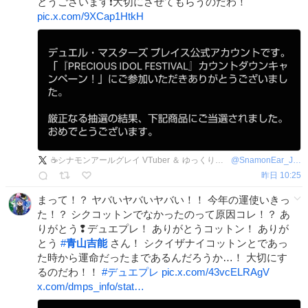
とうございます❗️大切にさせてもらうのだわ！
pic.x.com/9XCap1HtkH
☕シナモンアールグレイ VTuber ＆ ゆっくり実況者🌙
@
SnamonEar_Joker
昨日 10:25
まって！？ ヤバいヤバいヤバい！！ 今年の運使いきっ
た！？ シクコットンでなかったのって原因コレ！？ あ
りがとう❢デュエプレ！ ありがとうコットン！ ありが
とう
#
青山吉能
さん！ シクイザナイコットンとであっ
た時から運命だったまであるんだろうか…！ 大切にす
るのだわ！！
#
デュエプレ
pic.x.com/43vcELRAgV
x.com/dmps_info/stat…