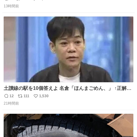
返
リ
い
13時間前
信
ポ
い
数
ス
ね
ト
数
数
土讃線の駅を10個答えよ 名倉「ほんまごめん、」 ↑正解
（御免駅）
12
111
1,530
返
リ
い
21時間前
信
ポ
い
数
ス
ね
ト
数
数