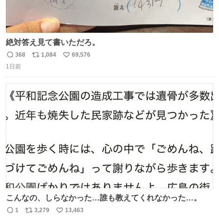
絶対答え見て書いただろ。
368
1,084
69,576
返
リ
い
1日前
信
ポ
い
数
ス
ね
ト
数
数
こんなの、しらなかった…誰も教えてくれなかった…。
1
3,279
13,463
返
リ
い