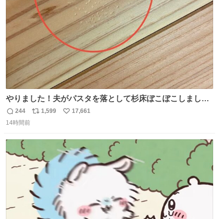
数
はリプ欄を見てね👇
やりました！夫がパスタを落として杉床ぼこぼこしまし
た！よかったーーー！ファーストぼこぼこ自分じゃなく
244
1,599
17,661
返
リ
い
て！これで第二波いつでもいけます！！！✌️いやーほっと
14時間前
信
ポ
い
した！ 杉床を採用しようとしている方々へ忠告です。杉床
数
ス
ね
は乾燥パスタに負けます。豆腐くらいやわやわです。
ト
数
数