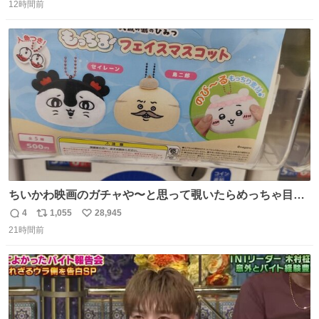
12時間前
信
ポ
い
数
ス
ね
ト
数
数
ちいかわ映画のガチャや〜と思って覗いたらめっちゃ目合
って気まずい
4
1,055
28,945
返
リ
い
21時間前
信
ポ
い
数
ス
ね
ト
数
数