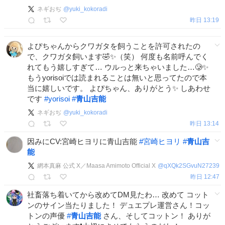
ネギおぢ
@
yuki_kokoradi
昨日 13:19
よぴちゃんからクワガタを飼うことを許可されたの
で、クワガタ飼います🤣✨（笑） 何度も名前呼んでく
れてもう嬉しすぎて… ウルっと来ちゃいました…🥲✨
もうyorisoiでは読まれることは無いと思ってたので本
当に嬉しいです。 よぴちゃん、ありがとう✨ しあわせ
です
#
yorisoi
#
青山吉能
ネギおぢ
@
yuki_kokoradi
昨日 13:14
因みにCV:宮崎ヒヨリに青山吉能
#
宮崎ヒヨリ
#
青山吉
能
網本真麻 公式 X／Maasa Amimoto Official X
@
qXQk2SGvuN27239
昨日 12:47
社畜落ち着いてから改めてDM見たわ… 改めて コット
ンのサイン当たりました！ デュエプレ運営さん！コッ
トンの声優
#
青山吉能
さん、そしてコットン！ ありが