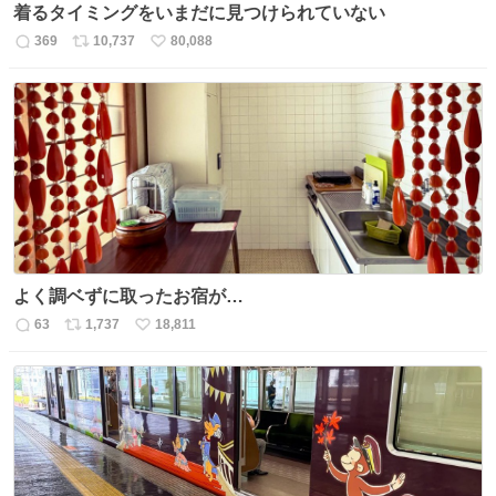
着るタイミングをいまだに見つけられていない
369
10,737
80,088
返
リ
い
信
ポ
い
数
ス
ね
ト
数
数
よく調ベずに取ったお宿が…
63
1,737
18,811
返
リ
い
信
ポ
い
数
ス
ね
ト
数
数