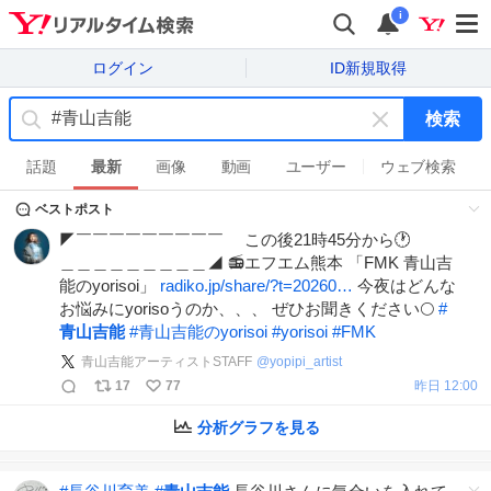
i
ログイン
ID新規取得
検索
キ
ー
話題
最新
画像
動画
ユーザー
ウェブ検索
ワ
ベストポスト
ー
ド
◤￣￣￣￣￣￣￣￣￣ この後21時45分から🕐
を
＿＿＿＿＿＿＿＿＿◢ 📻エフエム熊本 「FMK 青山吉
消
能のyorisoi」
radiko.jp/share/?t=20260…
今夜はどんな
す
お悩みにyorisoうのか、、、 ぜひお聞きください🌕
#
青山吉能
#
青山吉能のyorisoi
#
yorisoi
#
FMK
青山吉能アーティストSTAFF
@
yopipi_artist
17
77
昨日 12:00
分析グラフを見る