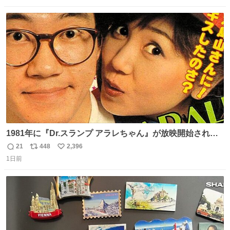
数
ス
ね
ト
数
数
1981年に『Dr.スランプ アラレちゃん』が放映開始された
直後の鳥山明さんと、小山茉美さんです。
21
448
2,396
返
リ
い
1日前
信
ポ
い
数
ス
ね
ト
数
数