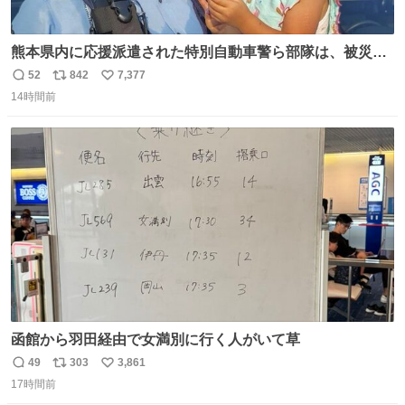
熊本県内に応援派遣された特別自動車警ら部隊は、被災場
所のみならず、避難所も回りながらパトロールを行ってい
52
842
7,377
返
リ
い
ます。写真は、京都府警察の特別自動車警ら部隊が、上益
14時間前
信
ポ
い
城郡御船町内で避難している方々と交流している様子で
数
ス
ね
す。 #令和８年熊本地震 #京都府警察
ト
数
数
函館から羽田経由で女満別に行く人がいて草
49
303
3,861
返
リ
い
17時間前
信
ポ
い