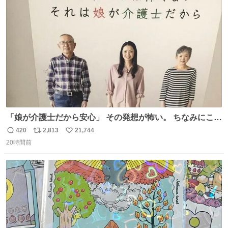
数
「娘が介護士だから安心」 その発想が怖い。 ちなみにこの
ポスターは、介護職の求人や転職支援をしている会社のポ
420
2,813
21,744
返
リ
い
スターらしい。
20時間前
信
ポ
い
数
ス
ね
ト
数
数