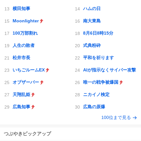
横田知事
ハムの日
Moonlighter
南大東島
100万部割れ
8月6日8時15分
人生の敗者
式典粉砕
松井市長
平和を祈ります
いちごルームEX
AIが指示なくサイバー攻撃
オブザーバー
唯一の戦争被爆国
天翔乱姫
ニカイノ検定
広島知事
広島の原爆
100位まで見る
つぶやきピックアップ