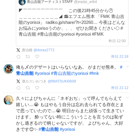
青山吉能アーティストSTAFF
@yopipi_artist
◤￣￣￣￣￣￣￣￣￣ この後21時45分から🕐
＿＿＿＿＿＿＿＿＿◢ 📻エフエム熊本 「FMK 青山吉
能のyorisoi」 radiko.jp/share/?t=20260… 今夜はどんな
お悩みにyorisoうのか、、、 ぜひお聞きください🌕 #
青山吉能 #青山吉能のyorisoi #yorisoi #FMK
昨日 12:00
唐泊猫
@
doras2772
昨日 22:18
俺も〆のデザートはいらないなあ。 がまだせ熊本。
#
青山吉能
#
yorisoi
#
青山吉能のyorisoi
#
fmk
酒カスいわつき
@
IWATSUKI0609
昨日 21:12
久々によぴちゃんに「ネギおぢ」って呼んでもらえて
嬉しい…😭 もはやもう自分は忘れ去られてる存在とま
で思っていたので…😭 明日からまた頑張って生きてい
けます。 酔ってない時にこういうことを言うのは恥ず
かし過ぎるので柄じゃないですが、 よぴちゃん、大好
きです😊✨
#
青山吉能
#
yorisoi