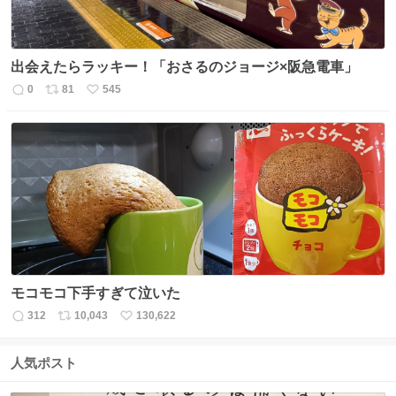
出会えたらラッキー！「おさるのジョージ×阪急電車」
0
81
545
返
リ
い
信
ポ
い
数
ス
ね
ト
数
数
モコモコ下手すぎて泣いた
312
10,043
130,622
返
リ
い
信
ポ
い
数
ス
ね
人気ポスト
ト
数