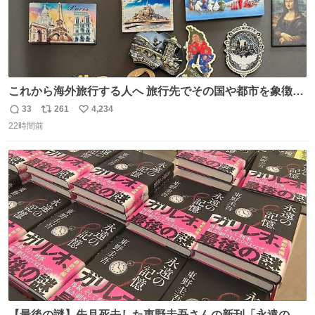
これから海外旅行する人へ 旅行先でその国や都市を象徴す
る マグネットを買って欲しい。 僕は交換留学してた1年間
33
261
4,234
返
リ
い
で20カ国回ったけど、旅行先で必ずマグネットを買い、今
22時間前
信
ポ
い
は家の冷蔵庫に貼ってる。 交換留学が終わって1年経つけ
数
ス
ね
どそれぞれのマグネットを見る度に旅の思い出が鮮明によ
ト
数
数
みがえります。
【最後の謎】先月死去した東野圭吾さんの新刊「永遠の記