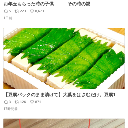
お年玉もらった時の子供 その時の親
5
223
8,673
返
リ
い
1日前
信
ポ
い
数
ス
ね
ト
数
数
【豆腐パックのまま漬けて】大葉をはさむだけ。豆腐1
丁、秒でなくなる 豆腐に大葉をはさんで、めんつゆに漬け
3
126
871
返
リ
い
るだけ。冷蔵庫で置くだけで味がしみ込み、さっぱりなの
17時間前
信
ポ
い
に満足感のある一品に。火を使わず5分で仕込める、忙し
数
ス
ね
い日にもぴったりの大葉と豆腐の漬けレシピです。 詳しく
ト
数