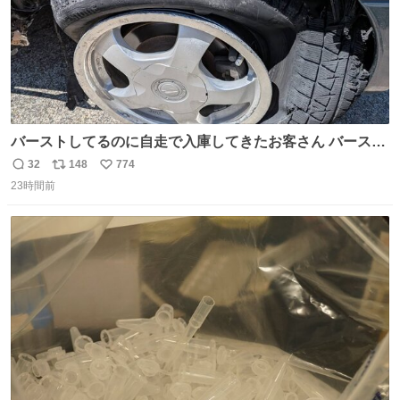
バーストしてるのに自走で入庫してきたお客さん バースト
したならその場で動かないで助け呼んで下さい😰 保険にロ
32
148
774
返
リ
い
ードサービス付いてて金銭負担も無いんですから これで走
23時間前
信
ポ
い
ると、壊さなくていい所まで壊しちゃいますから 実際、外
数
ス
ね
装ダメージ、ABSセンサ断線、ブレーキホースも傷入っち
ト
数
数
ゃってます…