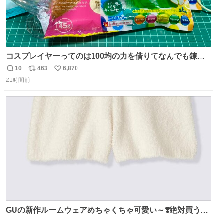
コスプレイヤーってのは100均の力を借りてなんでも錬成
できるんですよねビフォーアフター
10
463
6,870
返
リ
い
21時間前
信
ポ
い
数
ス
ね
ト
数
数
GUの新作ルームウェアめちゃくちゃ可愛い～❣️絶対買うぞ