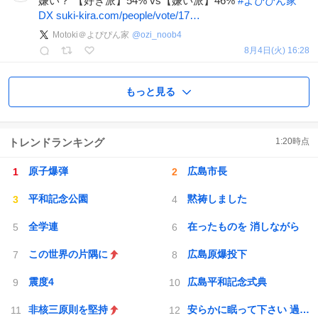
嫌い？ 【好き派】54% vs【嫌い派】46%
#
よぴぴん家
DX
suki-kira.com/people/vote/17…
Motoki＠よぴぴん家
@
ozi_noob4
8月4日(火) 16:28
もっと見る
トレンドランキング
1:20
時点
原子爆弾
広島市長
平和記念公園
黙祷しました
全学連
在ったものを 消しながら
この世界の片隅に
広島原爆投下
震度4
広島平和記念式典
非核三原則を堅持
安らかに眠って下さい 過ちは繰返しませぬから