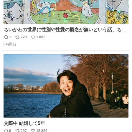
ちいかわの世界に性別や性愛の概念が無いという話、ちい
かわタロットでも恋人・女帝・女教皇あたりは性別を意識
1
229
1,805
返
リ
い
させないように描かれてるんだよね。かなり徹底している
8時間前
信
ポ
い
印象。
数
ス
ね
ト
数
数
交際中 結婚して5年
8
297
15,829