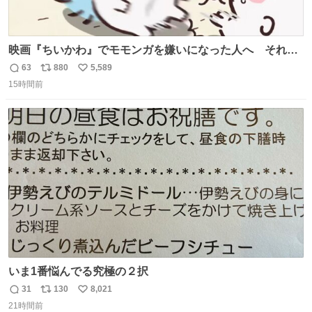
映画『ちいかわ』でモモンガを嫌いになった人へ それで
も愛される理由と可能性 kai-you.net/article/96186 『映画
63
880
5,589
返
リ
い
ちいかわ 人魚の島のひみつ』を3回観て、原作も追ってい
15時間前
信
ポ
い
る筆者が、モモンガの名誉回復を試みようとする記事で
数
ス
ね
す。ちいかわ初心者向けです🖊
ト
数
数
いま1番悩んでる究極の２択
31
130
8,021
返
リ
い
21時間前
信
ポ
い