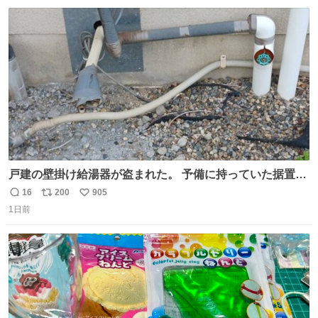
数
ス
ね
ト
数
数
戸建の壁掛け給湯器が盗まれた。 予備に持っていた据置給
湯器があったのでガスやさんに設置してもらった。 工事費
16
200
905
返
リ
い
9万円。 痛い出費。 防犯カメラ設置した。 物騒な時代にな
1日前
信
ポ
い
ったな。 昔は給湯器盗むとか聞いたことなかったな。
数
ス
ね
ト
数
数