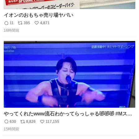
イオンのおもちゃ売り場ヤバい
11
395
4,871
返
リ
い
16時間前
信
ポ
い
数
ス
ね
ト
数
数
やってくれたwww流石わかってらっしゃる🤣🤣🤣 #Mステ
#西川貴教
630
8,826
117,155
返
リ
い
15時間前
信
ポ
い
数
ス
ね