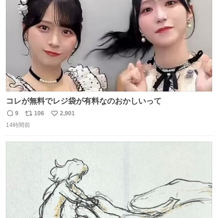
数
コレが無料でレジ袋が有料なのおかしいって
9
106
2,901
返
リ
い
14時間前
信
ポ
い
数
ス
ね
ト
数
数