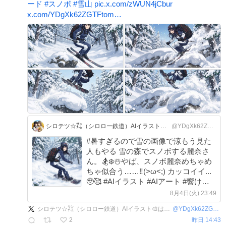
ード
#
スノボ
#
雪山
pic.x.com/zWUN4jCbur
x.com/YDgXk62ZGTFtom…
シロテツ☆㌠（シロロー鉄道）AIイラスト🎨はじめました。🤖
@YDgXk62ZGTFtomp
#暑すぎるので雪の画像で涼もう見た
人もやる 雪の森でスノボする麗奈さ
ん。🏂❄️☃️やば、スノボ麗奈めちゃめ
ちゃ似合う……‼️(>ω<;) カッコイイ...
🥹🥰 #AIイラスト #AIアート #響けユ
ーフォニアム #anime_eupho #高坂麗
8月4日(火) 23:49
奈 #スノーボード #スノボ #雪山
シロテツ☆㌠（シロロー鉄道）AIイラスト🎨はじめました。🤖
@
YDgXk62ZGTFtomp
2
昨日 14:43