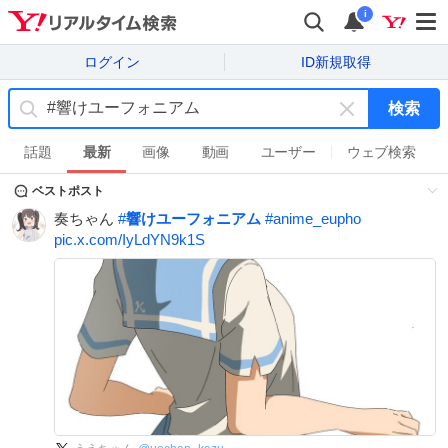
i
ログイン
ID新規取得
検索
キ
ー
話題
最新
画像
動画
ユーザー
ウェブ検索
ワ
ベストポスト
ー
ド
奏ちゃん
#
響けユーフォニアム
#
anime_eupho
を
pic.x.com/IyLdYN9k1S
消
す