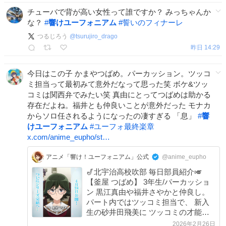
チューバで背が高い女性って誰ですか？ みっちゃんか
な？
#
響けユーフォニアム
#
誓いのフィナーレ
つるじろう
@
tsurujiro_drago
昨日 14:29
今日はこの子 かまやつばめ。パーカッション。ツッコ
ミ担当って最初みて意外だなって思った笑 ボケ&ツッ
コミは関西弁でみたい笑 真由にとってつばめは助かる
存在だよね。福井とも仲良いことが意外だった モナカ
からソロ任されるようになったの凄すぎる 「息」
#
響
けユーフォニアム
#
ユーフォ最終楽章
x.com/anime_eupho/st…
アニメ「響け！ユーフォニアム」公式
@anime_eupho
🎷北宇治高校吹部 毎日部員紹介🎺
【釜屋 つばめ】 3年生/パーカッショ
ン 黒江真由や福井さやかと仲良し。
パート内ではツッコミ担当で、 新入
生の砂井田飛美に ツッコミの才能を
感じている。 #ユーフォ最終楽章 4月
2026年2月26日