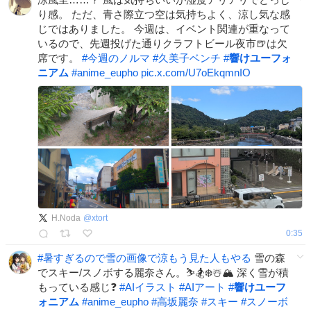
り感。 ただ、青さ際立つ空は気持ちよく、涼し気な感
じではありました。 今週は、イベント関連が重なって
いるので、先週投げた通りクラフトビール夜市🍺は欠
席です。
#
今週のノルマ
#
久美子ベンチ
#
響けユーフォ
ニアム
#
anime_eupho
pic.x.com/U7oEkqmnIO
H.Noda
@
xtort
0:35
#
暑すぎるので雪の画像で涼もう見た人もやる
雪の森
でスキー/スノボする麗奈さん。⛷️🏂❄️☃️🏔️ 深く雪が積
もっている感じ❓
#
AIイラスト
#
AIアート
#
響けユーフ
ォニアム
#
anime_eupho
#
高坂麗奈
#
スキー
#
スノーボ