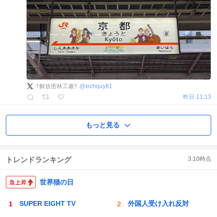
†解放密林工廠†
@
xichquy81
昨日 11:13
もっと見る
トレンドランキング
3:10
時点
世界猫の日
SUPER EIGHT TV
外国人受け入れ反対