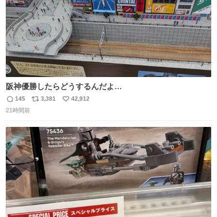
阪神優勝したらどうするんだよ…
145
3,381
42,912
返
リ
い
21時間前
信
ポ
い
数
ス
ね
ト
数
数