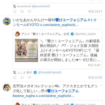
24日公開🎞 #anime_eupho
kuruminori
@
kuruminori3
昨日 14:17
いかなあかんやんけ〜😆‼️
#
響けユーフォニアム
#
イオ
ンモールKYOTO
x.com/anime_eupho/st…
アニメ「響け！ユーフォニアム」公式
@anime_eupho
＼『響け！ユーフォニアム』の劇場装
飾が開始‼／ 📍T・ジョイ京都 大階段
上(イオンモールKYOTO4F) にて 『最
終楽章 響け！ユーフォニアム』後編
の展示が開始しました🎺✨ ぜひ見にき
てください👀 #anime_eupho #ユーフ
昨日 4:40
ォ最終楽章 後編9月11日劇場公開🎬
よしき 藤本
@
YoshikiFujimot3
昨日 12:41
北宇治メガネコレクション👓、アクスタとかでもグッ
ズ化して欲しい…🥹
#
響けユーフォニアム
#
anime_eupho
x.com/anime_eupho/st…