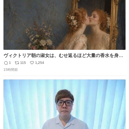
ヴィクトリア朝の淑女は、むせ返るほど大量の香水を身に
つけるものではないとされていた。それでも香水は、髪や
1
115
1,254
返
リ
い
肌の手入れと同じくらい、ヴィクトリア朝の女性達の美容
15時間前
信
ポ
い
習慣に欠かせないものだった。 当時の香水は、現在私たち
数
ス
ね
が知る香水よりも単純な組成で、その大部分は薔薇、菫、
ト
数
数
ベルガモット、