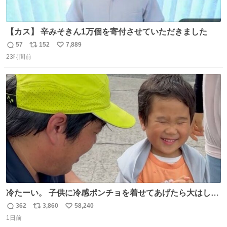
【カス】 辛みそきん1万個を寄付させていただきました
57
152
7,889
返
リ
い
23時間前
信
ポ
い
数
ス
ね
ト
数
数
冷たーい。 子供に冷感ポンチョを着せてあげたら大はしゃ
ぎで喜んでくれました。 こんな素敵な代物を提供してくれ
362
3,860
58,240
返
リ
い
た山口県の恩師に感謝。
1日前
信
ポ
い