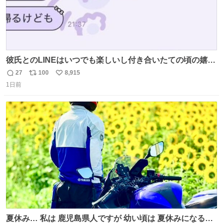
彼氏とのLINEはいつでも楽しいし付き合いたての頃の嬉し
かったLINEは無限にあるけど(同棲前は1日で各50通くらい
27
100
8,915
返
リ
い
送りあってたし)最近嬉しかったのはこれ
1日前
信
ポ
い
数
ス
ね
ト
数
数
夏休み… 私は 鹿児島県人ですが 幼い頃は 夏休みになると