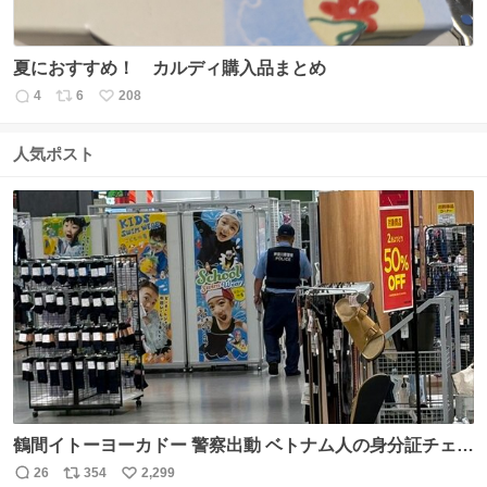
夏におすすめ！ カルディ購入品まとめ
4
6
208
返
リ
い
信
ポ
い
数
ス
ね
人気ポスト
ト
数
数
鶴間イトーヨーカドー 警察出動 ベトナム人の身分証チェッ
クを開店前に実施、店内まで見張りにきてます。不法滞在
26
354
2,299
返
リ
い