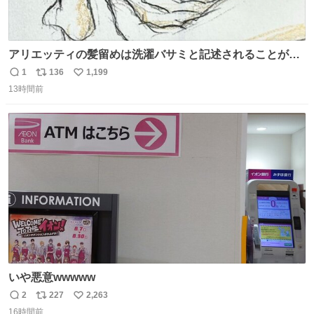
アリエッティの髪留めは洗濯バサミと記述されることが多
いですが、もっと小さいプラスチックのクリップです。 バ
1
136
1,199
返
リ
い
ネは使いやすいように強度を調整してあるはず。
13時間前
信
ポ
い
数
ス
ね
ト
数
数
いや悪意wwwww
2
227
2,263
返
リ
い
16時間前