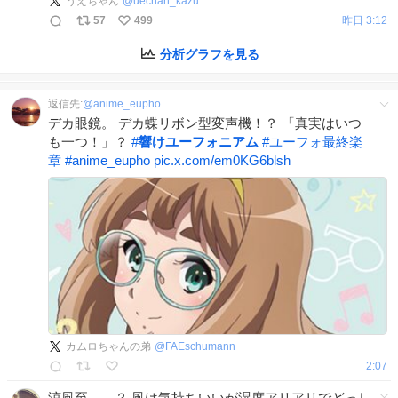
うえちゃん
@
uechan_kazu
57
499
昨日 3:12
分析グラフを見る
返信先:
@
anime_eupho
デカ眼鏡。 デカ蝶リボン型変声機！？ 「真実はいつ
も一つ！」？
#
響けユーフォニアム
#
ユーフォ最終楽
章
#
anime_eupho
pic.x.com/em0KG6blsh
カムロちゃんの弟
@
FAEschumann
2:07
涼風至……？ 風は気持ちいいが湿度アリアリでどっし