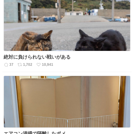
数
ス
ね
ト
数
数
絶対に負けられない戦いがある
37
1,702
10,941
返
リ
い
信
ポ
い
数
ス
ね
ト
数
数
エアコン清掃で隔離したポメ