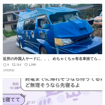
数
ス
ね
ト
数
数
近所の外国人ヤードに、、、 めちゃくちゃ有名車捨てられ
てました😭 外装ぼろぼろだし、、 中も何にも残ってない
9
114
1,268
返
リ
い
し、、 可哀想に😢😢 今まで数十年お疲れ様でした、、 #バ
16時間前
信
ポ
い
ニング #当時 #廃車 #勿体無い
数
ス
ね
ト
数
数