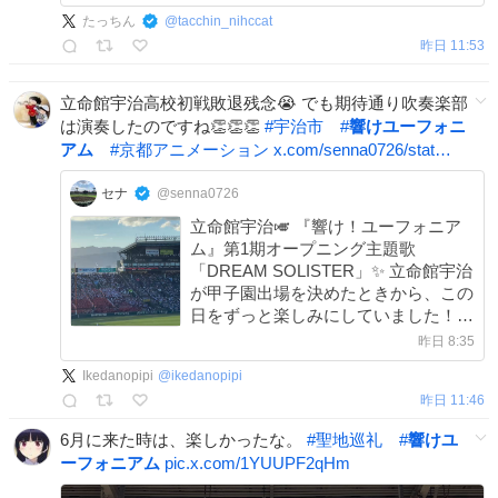
出ました😭 ぜひ、多くの方に聴いて
たっちん
@
tacchin_nihccat
いただきたいです！！
昨日 11:53
立命館宇治高校初戦敗退残念😭 でも期待通り吹奏楽部
は演奏したのですね👏👏👏
#
宇治市
#
響けユーフォニ
アム
#
京都アニメーション
x.com/senna0726/stat…
セナ
@senna0726
立命館宇治🎺 『響け！ユーフォニア
ム』第1期オープニング主題歌
「DREAM SOLISTER」✨ 立命館宇治
が甲子園出場を決めたときから、この
日をずっと楽しみにしていました！
最高に素晴らしい演奏で、思わず涙が
昨日 8:35
出ました😭 ぜひ、多くの方に聴いて
Ikedanopipi
@
ikedanopipi
いただきたいです！！
昨日 11:46
6月に来た時は、楽しかったな。
#
聖地巡礼
#
響けユ
ーフォニアム
pic.x.com/1YUUPF2qHm