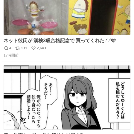
ネット彼氏が 漢検3級合格記念で 買ってくれた.ᐟ.ᐟ🩵
4
131
2,643
返
リ
い
17時間前
信
ポ
い
数
ス
ね
ト
数
数