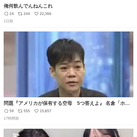
俺何飲んでんねんこれ
24
244
22,366
返
リ
い
1日前
信
ポ
い
数
ス
ね
ト
数
数
問題『アメリカが保有する空母 5つ答えよ』 名倉「ホン
マごめん、日本」
59
555
15,857
返
リ
い
17時間前
信
ポ
い
数
ス
ね
ト
数