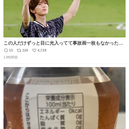
この人だけずっと目に光入ってて事故画一枚もなかったす
ごい #TravisJapan #Jリーグ
15
326
4,729
返
リ
い
13時間前
信
ポ
い
数
ス
ね
ト
数
数