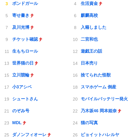
ボンドガール
生活資金
寄せ書き
麒麟高校
及川光博
入籍しました
チケット確認
二宮和也
生もちロール
遊戯王の話
世界猫の日
日本売り
立川競輪
捨てられた怪獣
小3アシベ
スマホゲーム 倒産
シュートさん
モバイルバッテリー発火
のぞみ号
乃木坂46 岡本姫奈
MDL
猫の写真
ダノンフィオーレ
ピョイットハレルヤ