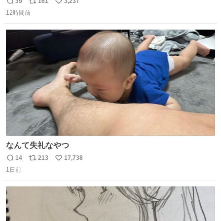
39
161
3,237
返
リ
い
12時間前
信
ポ
い
数
ス
ね
ト
数
数
なんて失礼なやつ
14
213
17,738
返
リ
い
1日前
信
ポ
い
数
ス
ね
ト
数
数