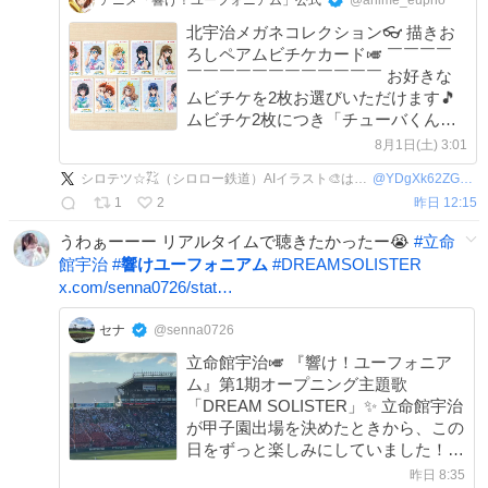
アニメ「響け！ユーフォニアム」公式
@anime_eupho
北宇治メガネコレクション👓 描きお
ろしペアムビチケカード🎺 ￣￣￣￣
￣￣￣￣￣￣￣￣￣￣￣￣ お好きな
ムビチケを2枚お選びいただけます🎵
ムビチケ2枚につき「チューバくんム
ビチケスリーブ２」を1つプレゼン
8月1日(土) 3:01
ト！ 上映予定劇場や通販にて好評販
シロテツ☆㌠（シロロー鉄道）AIイラスト🎨はじめました。🤖
@
YDgXk62ZGTFtomp
売中！
1
2
昨日 12:15
うわぁーーー リアルタイムで聴きたかったー😭
#
立命
館宇治
#
響けユーフォニアム
#
DREAMSOLISTER
x.com/senna0726/stat…
セナ
@senna0726
立命館宇治🎺 『響け！ユーフォニア
ム』第1期オープニング主題歌
「DREAM SOLISTER」✨ 立命館宇治
が甲子園出場を決めたときから、この
日をずっと楽しみにしていました！
最高に素晴らしい演奏で、思わず涙が
昨日 8:35