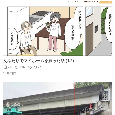
ト
数
数
女ふたりでマイホームを買った話 (1/2)
28
116
2,127
返
リ
い
17時間前
信
ポ
い
数
ス
ね
ト
数
数