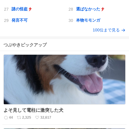
謎の怪盗
選ばなかった
発言不可
本物モモンガ
100位まで見る
つぶやきピックアップ
よそ見して電柱に激突した犬
44
2,325
32,617
返
リ
い
信
ポ
い