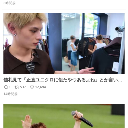
者は覚悟してお越しください。
3時間前
信
ポ
い
数
ス
ね
ト
数
数
値札見て「正直ユニクロに似たやつあるよね」とか言い出
すの好きすぎるWWWWWWWWWWWWW こちら側と同じ
1
537
12,694
返
リ
い
感覚助かる🙂‍↕️🙂‍↕️🙂‍↕️
14時間前
信
ポ
い
数
ス
ね
ト
数
数