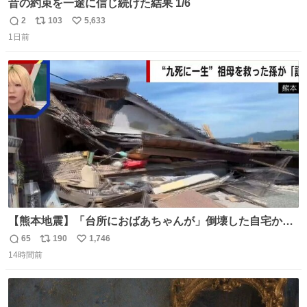
昔の約束を一途に信じ続けた結果 1/6
2
103
5,633
返
リ
い
1日前
信
ポ
い
数
ス
ね
ト
数
数
【熊本地震】「台所におばあちゃんが」倒壊した自宅から
孫が救出 地震発生時、台所で夕食の準備をしていた祖母の
65
190
1,746
返
リ
い
「助けて」という声。祖母を背負い、助け出した孫が「命
14時間前
信
ポ
い
があったのは奇跡」と当時の状況を語った。
数
ス
ね
ト
数
数