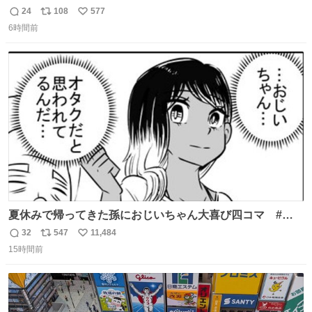
母の郷… 山梨へ遊びに行くのが楽しみでした 母の実家へ 1
24
108
577
返
リ
い
ヶ月近く泊まって … … 今の私は 医療従事者 お盆休み？ﾅﾆ
6時間前
信
ポ
い
ｿﾚｵｲｼｲﾉ?(笑 … … 子どもの頃 山梨で見た ひまわり畑の風
数
ス
ね
景 淡い記憶 そんな思い出の風景… ありますか？
ト
数
数
夏休みで帰ってきた孫におじいちゃん大喜び四コマ #四
コマ漫画 #Web漫画 #漫画が読めるハッシュタグ
32
547
11,484
返
リ
い
15時間前
信
ポ
い
数
ス
ね
ト
数
数