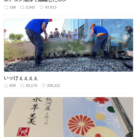
188
3,542
47,613
返
リ
い
信
ポ
い
数
ス
ね
ト
数
数
いッけぇぇぇぇ
830
30,175
200,111
返
リ
い
信
ポ
い
数
ス
ね
ト
数
数