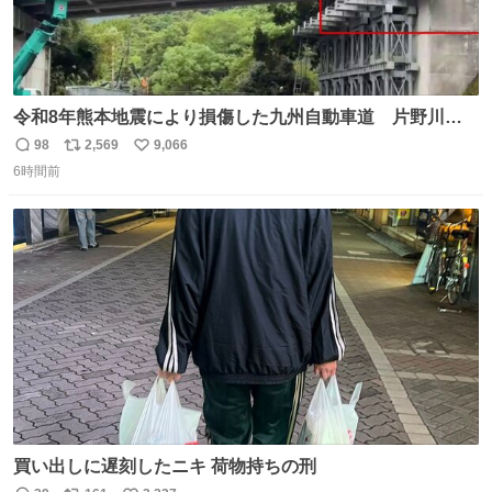
令和8年熊本地震により損傷した九州自動車道 片野川橋
（下り線）の復旧作業を行っています。 タイムラプス動画
98
2,569
9,066
返
リ
い
で、段差が生じた橋桁をジャッキアップしている様子をご
6時間前
信
ポ
い
紹介します。 引き続き、早期復旧に向けて着実に工事を進
数
ス
ね
めてまいります。 #NEXCO西日本 #熊本地震
ト
数
数
買い出しに遅刻したニキ 荷物持ちの刑