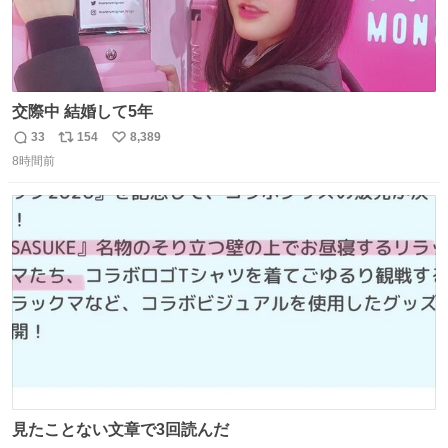
交際中 結婚して5年
33
154
8,389
返
リ
い
8時間前
信
ポ
い
数
ス
ね
ト
数
数
見たことない文章で3回読んだ