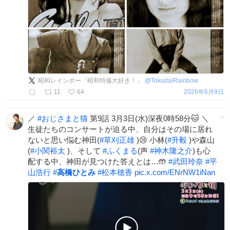
昭和レインボー「昭和特撮大好き！」
@
TokudaiRainbow
11
64
2026年6月9日
／
#
おじさまと猫
第9話 3月3日(水)深夜0時58分🐱 ＼
生徒たちのコンサートが迫る中、自分はその場に居れ
ないと思い悩む神田(
#
草刈正雄
)😢 小林(
#
升毅
)や森山
(
#
小関裕太
)、そして
#
ふくまる
(声
#
神木隆之介
)も心
配する中、神田が見つけた答えとは…🤲
#
武田玲奈
#
平
山浩行
#
高橋ひとみ
#
松本穂香
pic.x.com/ENrNW1iNan