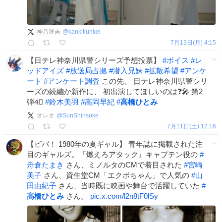
神乃運吉
@
kankitiunkei
7月13日(月) 4:15
【日テレ神奈川県警シリーズ予想投票】
#
ボイス
#
レ
ッドアイズ
#
放送局占拠
#
潜入兄妹
#
拡散希望
#
アンケ
ート
#
アンケート調査
この先、 日テレ神奈川県警シリ
ーズの続編か新作に、 初出演してほしいのは❓🎤 第2
弾4⃣
#
鈴木美羽
#
高岡早紀
#
高橋ひとみ
オレオ
@
SunShinsuke
7月11日(土) 12:16
【ビバ！ 1980年の夏ギャル】 青年誌に掲載された注
目のギャルズ。『燃えろアタック』キャプテン役の
#
舟倉たまき
さん、ミノルタのCMで着目された
#
宮崎
美子
さん、資生堂CM「エクボちゃん」で人気の
#
山
田由紀子
さん、当時既に映画や舞台で活躍していた
#
高橋ひとみ
さん。
pic.x.com/l2n8tF0lSy