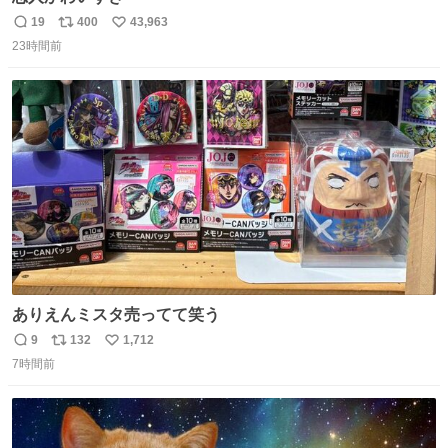
19
400
43,963
返
リ
い
23時間前
信
ポ
い
数
ス
ね
ト
数
数
ありえんミスタ売ってて笑う
9
132
1,712
返
リ
い
7時間前
信
ポ
い
数
ス
ね
ト
数
数