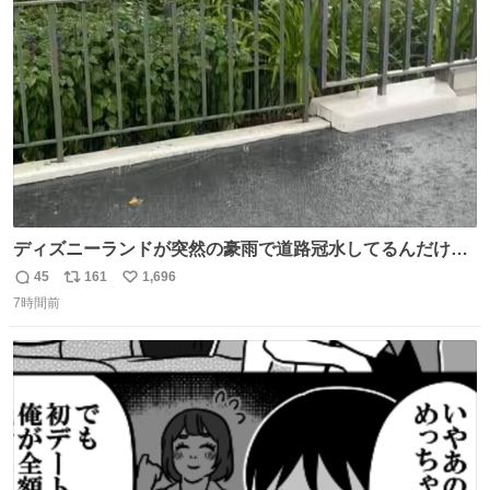
ト
数
数
ディズニーランドが突然の豪雨で道路冠水してるんだけど
☔️ この雨で今年初のミッションクールダウン中止。幾ら何
45
161
1,696
返
リ
い
でもやばすぎだろ...
7時間前
信
ポ
い
数
ス
ね
ト
数
数