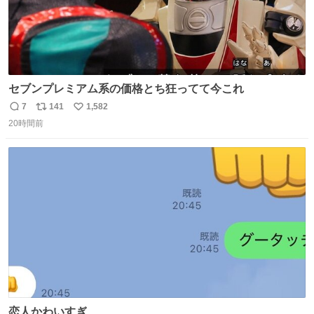
セブンプレミアム系の価格とち狂ってて今これ
7
141
1,582
返
リ
い
20時間前
信
ポ
い
数
ス
ね
ト
数
数
恋人かわいすぎ