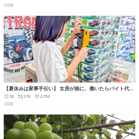
返
リ
い
1日前
信
ポ
い
数
ス
ね
ト
数
数
【夏休みは家事手伝い】 女房が娘に、働いたらバイト代も
らえば？と言ったら、娘は、いらない、と言って黙々と働
32
176
2,752
返
リ
い
いてくれました。 あとでソフトクリーム買ってやろうと思
1日前
信
ポ
い
いました。
数
ス
ね
ト
数
数