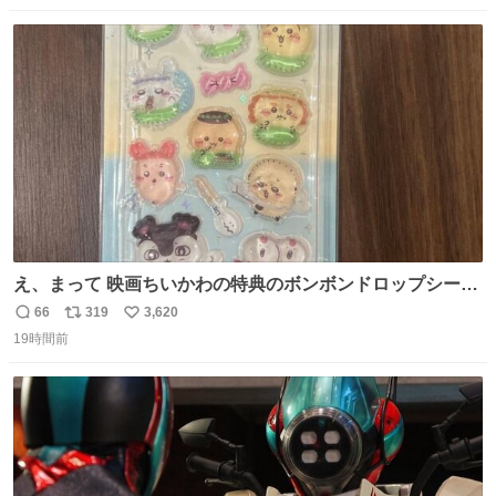
数
ス
ね
ト
数
数
え、まって 映画ちいかわの特典のボンボンドロップシール
もうメルカリにでてるやん #ちいかわ
66
319
3,620
返
リ
い
19時間前
信
ポ
い
数
ス
ね
ト
数
数