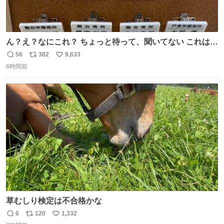
ん？え？なにこれ？ ちょっと待って、聞いてない これは販
売されているのもですか？
56
382
9,633
返
リ
い
6時間前
信
ポ
い
数
ス
ね
ト
数
数
草むしり検定は不合格かな
6
120
1,332
返
リ
い