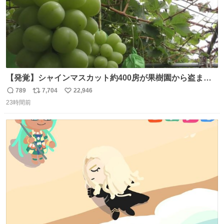
【発覚】シャインマスカット約400房が果樹園から盗まれ
る 栃木・佐野市 news.livedoor.com/article/detail… 被害
789
7,704
22,946
返
リ
い
に遭った果樹園には防犯カメラなどはなく、シャインマス
23時間前
信
ポ
い
カットが盗まれた木には刃物などで切られた跡が。市内で
数
ス
ね
今年に入って同様の被害は確認されておらず、警察はパト
ト
数
数
ロールを強化する。