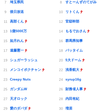
埼玉県民
すとーんずのてがみ
後日放送
リトくん
高部くん
官邸幹部
1億5000万
もるでおさん
如月れん
群馬県知事
遠藤憲一
バッタイム
シュガーラッシュ
5大ドーム
メンコイボクチャン
浅香航大
Creepy Nuts
syrup16g
ガンダムW
財務省人事
天才ロック
内田有紀
愛のダバダ
増居