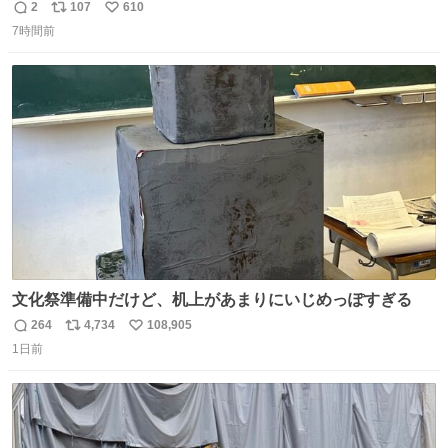
2
107
610
返
リ
い
7時間前
信
ポ
い
数
ス
ね
ト
数
数
文化祭準備中だけど、机上があまりにいじめっぽすぎる
264
4,734
108,905
返
リ
い
1日前
信
ポ
い
数
ス
ね
ト
数
数