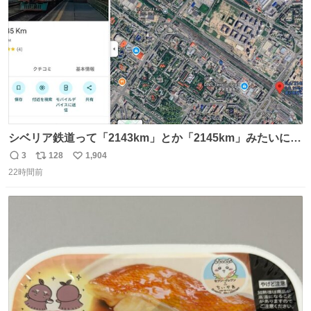
シベリア鉄道って「2143km」とか「2145km」みたいに、
モスクワからの距離名そのままの駅名があるんですね。
3
128
1,904
返
リ
い
22時間前
信
ポ
い
数
ス
ね
ト
数
数