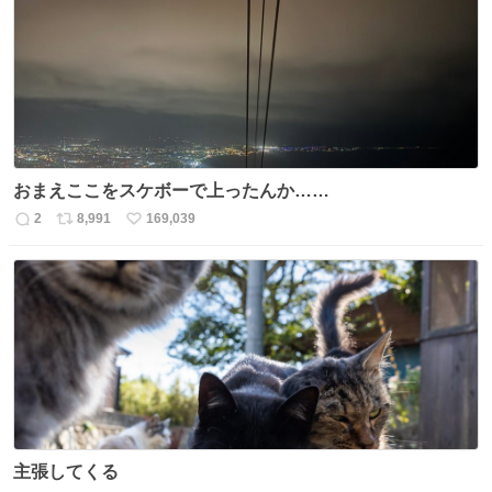
ト
数
数
おまえここをスケボーで上ったんか……
2
8,991
169,039
返
リ
い
信
ポ
い
数
ス
ね
ト
数
数
主張してくる