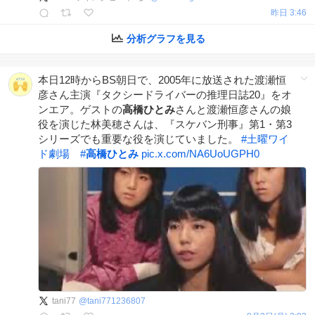
昨日 3:46
分析グラフを見る
本日12時からBS朝日で、2005年に放送された渡瀬恒
彦さん主演『タクシードライバーの推理日誌20』をオ
ンエア。ゲストの
高橋ひとみ
さんと渡瀬恒彦さんの娘
役を演じた林美穂さんは、『スケバン刑事』第1・第3
シリーズでも重要な役を演じていました。
#
土曜ワイ
ド劇場
#
高橋ひとみ
pic.x.com/NA6UoUGPH0
tani77
@
tani771236807