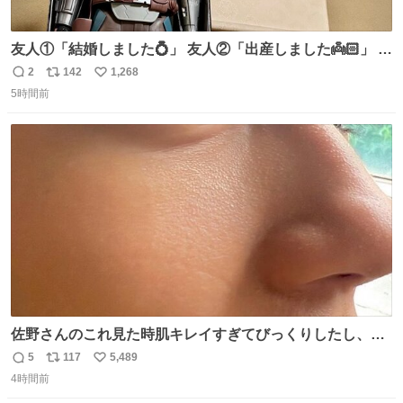
友人①「結婚しました💍」 友人②「出産しました👼🏻」 友
人③「マイホーム建てました🏡」 私「ｺｽﾄｺのﾃﾞｨﾝ・ｼﾞｬﾘﾝ
2
142
1,268
返
リ
い
さんを床の間に飾ってみました」
5時間前
信
ポ
い
数
ス
ね
ト
数
数
佐野さんのこれ見た時肌キレイすぎてびっくりしたし、や
はりアイドルって体型･肌管理すごすぎる
5
117
5,489
返
リ
い
4時間前
信
ポ
い