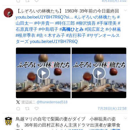
8月3日(月) 3:02
【ふぞろいの林檎たち】 1983年 39年前の今日最終回
youtu.be/oeU1YBH7R6Q?si…
#
ふぞろいの林檎たち
#
山田太一
#
中井貴一
#
時任三郎
#
柳沢慎吾
#
手塚理美
#
石原真理子
#
中島唱子
#
高橋ひとみ
#
国広富之
#
小林薫
#
根岸季衣
#
佐々木すみ子
#
吉行和子
#
サザンオールス
ターズ
youtu.be/oeU1YBH7R6Q
渡辺誠二
@
thunederroad518
7月28日(火) 22:58
鳥越マリの自宅で梨園の妻がダイブ 小林聡美の姿
も 36年前の田村正和さん主演ドラマ出演者が豪華食