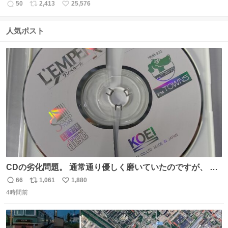
50
2,413
25,576
返
リ
い
信
ポ
い
数
ス
ね
人気ポスト
ト
数
数
CDの劣化問題。 通常通り優しく磨いていたのですが、 薄
い氷のようにバリッと割れてしまいました。。 中々高価な
66
1,061
1,880
返
リ
い
ソフトなので辛いです😭 数十年後にはCDゲームソフト、
4時間前
信
ポ
い
みなこうなってしまうのでしょうか。。
数
ス
ね
ト
数
数