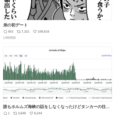
弟の初デート
403
7,321
106,616
返
リ
い
13時間前
信
ポ
い
数
ス
ね
ト
数
数
誰もホルムズ海峡の話をしなくなったけどタンカーの往来
は消滅したままですねと
1
3,648
8,244