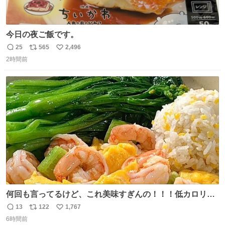
今日の夜ご飯です。
25
565
2,496
返
リ
い
2時間前
信
ポ
い
数
ス
ね
ト
数
数
何回も言ってるけど、これ美味すぎんの！！！低カロリー
で満足感エグいから一生食べてる😭
13
122
1,767
返
リ
い
6時間前
信
ポ
い