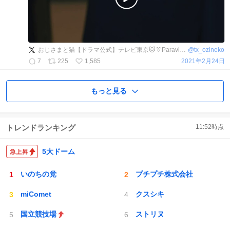
おじさまと猫【ドラマ公式】テレビ東京🐱👔Paraviで全話配信中💫
@
tx_ozineko
7
225
1,585
2021年2月24日
もっと見る
トレンドランキング
11:52
時点
5大ドーム
いのちの党
プチプチ株式会社
miComet
クスシキ
国立競技場
ストリヌ