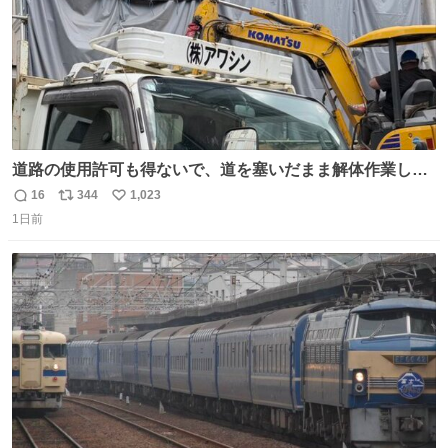
道路の使用許可も得ないで、道を塞いだまま解体作業して
る。 写真を撮ろうとしたら「勝手に写真撮るな馬鹿野郎」
16
344
1,023
返
リ
い
と罵倒されるなど。
1日前
信
ポ
い
数
ス
ね
ト
数
数