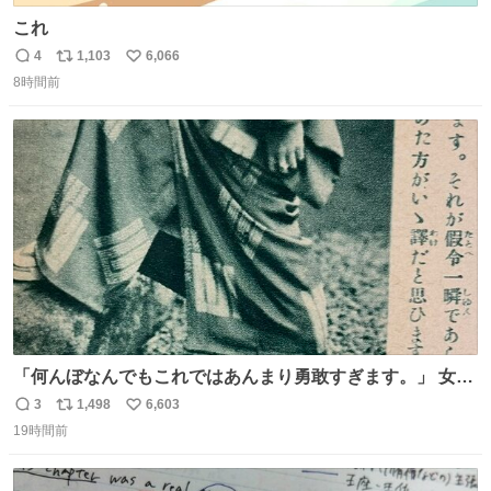
これ
4
1,103
6,066
返
リ
い
8時間前
信
ポ
い
数
ス
ね
ト
数
数
「何んぼなんでもこれではあんまり勇敢すぎます。」 女性
の立ち振る舞い指南コーナーで、大股を「下品」や「はし
3
1,498
6,603
返
リ
い
たない」という言葉を使わず「勇敢すぎます」と洒落っ気
19時間前
信
ポ
い
たっぷりにたしなめる当時の言葉選びよ 勇敢すぎます、使
数
ス
ね
っていきたい… （昭和4年婦人倶楽部新年号より）
ト
数