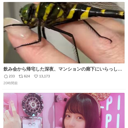
数
ス
ね
ト
数
数
飲み会から帰宅した深夜、マンションの廊下にいらっしゃ
ったオニヤンマ様 まさかこんな都会でお会いできるなんて
233
624
13,173
返
リ
い
思っておらず大興奮しております かっこよすぎる 指を差し
20時間前
信
ポ
い
伸べると乗ってきてくれたのでひとまず一緒に帰宅しまし
数
ス
ね
たが、飛ばないということは弱っていらっしゃるのでしょ
ト
数
数
うか…素敵すぎる