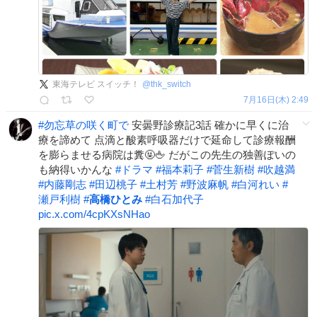
東海テレビ スイッチ！
@
thk_switch
7月16日(木) 2:49
#
勿忘草の咲く町で
安曇野診療記3話 確かに早くに治
療を諦めて 点滴と酸素呼吸器だけで延命して診療報酬
を膨らませる病院は糞🤬🖕 だがこの先生の独善ぽいの
も納得いかんな
#
ドラマ
#
福本莉子
#
菅生新樹
#
吹越満
#
内藤剛志
#
田辺桃子
#
土村芳
#
野波麻帆
#
白河れい
#
瀬戸利樹
#
高橋ひとみ
#
白石加代子
pic.x.com/4cpKXsNHao