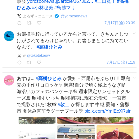
事会
yorozoonews.jp/article/167362…
#
三田寛子
#
高橋
ひとみ
#
小林聡美
#
鳥越マリ
よろず～ニュース
@
yorozoonews
7月17日(金) 23:39
お嬢様学校に行っているからと言って、きちんとしつ
けがされてるわけじゃない。お箸もまともに持てない
なんて。
#
高橋ひとみ
w
@
teketekeow
7月17日(金) 1:19
あすは...
#
高橋ひとみ
が愛知・西尾市をぶらり🚶‍♀️ 即完
売の手作りコロッケ✨ 満席❗️自分で焼く極上うなぎ🥢
海沿いカフェのパンケーキ🥞 週末限定サンセットクル
ーズ🚢 昭和すいっち 昭和初期に現在の愛知・一宮市
で撮影された1枚📸
#
敦士
が探します 中継 愛知・蒲郡
市 夏休み直前ラグーナプール🌴
pic.x.com/YmlEcXRuir