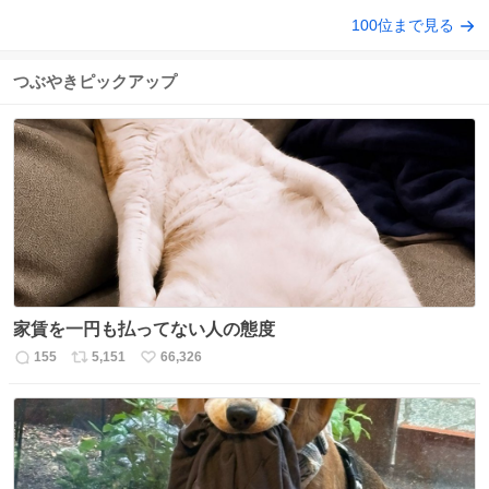
100位まで見る
つぶやきピックアップ
家賃を一円も払ってない人の態度
155
5,151
66,326
返
リ
い
信
ポ
い
数
ス
ね
ト
数
数