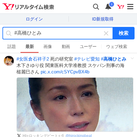
i
ログイン
ID新規取得
検索
キ
ー
話題
最新
画像
動画
ユーザー
ウェブ検索
ワ
#
女医倉石祥子2
死の研究室
#
テレビ愛知
#
高橋ひとみ
ー
木下さゆり役 関東医科大学准教授 スケバン刑事の海
ド
槌麗巳さん
pic.x.com/cSYCpvBX4b
を
消
す
HI⭐ロッキングビート⭐彡
@
hirockingbeat