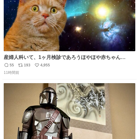
産婦人科いて、1ヶ月検診であろうほやほや赤ちゃん👩‍🍼
と推定2,3歳の女の子👧🏻をワンオペで連れてるママがいる
55
193
4,955
返
リ
い
のだけども 女の子ずっとママの側から離れない…⁉️ 手を繋
11時間前
信
ポ
い
がなくてもうろちょろしないしママが歩いたらピクミンみ
数
ス
ね
たいにﾄﾃﾄﾃついてってるし逃走しないし脱走しないし逃げ
ト
数
数
ないし走ら文字数