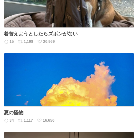
着替えようとしたらズボンがない
15
1,198
20,969
返
リ
い
信
ポ
い
数
ス
ね
ト
数
数
夏の怪物
34
1,117
16,650
返
リ
い
信
ポ
い
数
ス
ね