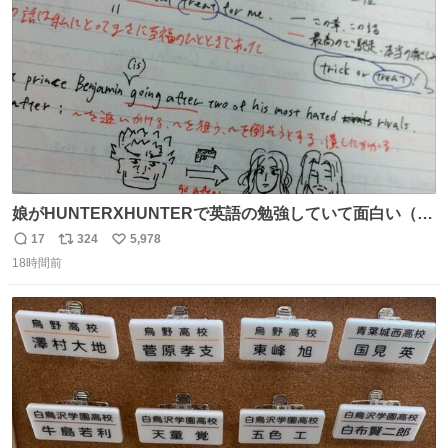
数
娘がHUNTERXHUNTERで英語の勉強していて面白い（娘
の許可済み）
17
324
5,978
返
リ
い
18時間前
信
ポ
い
数
ス
ね
ト
数
数