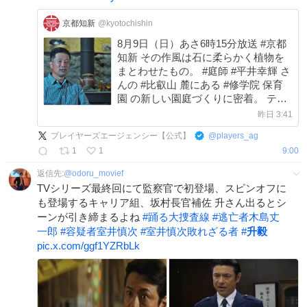
京都知新
@kyotochishin
8月9日（日）あさ6時15分放送 #京都
知新 その作風は石に柔らかく植物を
まとわせたもの。 #庭師 #平井幸輝 さ
んの #比叡山 麓にある #修学院 保育
園 の新しい園庭づくりに密着。 テー
マは 「 #里山 」 自然豊かなかつての
昨日 3:41
修学院を思わせる園庭… 1か月あまり
プレイヤーズエージェンシー【公式】
@
players_ag
に及んだ平井さんの仕事を追います。
1
1
9:00
返信先:
@
odoru_movief
TVシリーズ最終回にて監察官で初登場、スピンオフに
も登場するキャリア組、坂村長官補佐 升さん出るとシ
ーンが引き締まるよね
#
踊る大捜査線
#
逃亡者木島丈
一郎
#
容疑者室井慎次
#
室井慎次敗れざる者
#
升毅
pic.x.com/ggf1YZRbLk