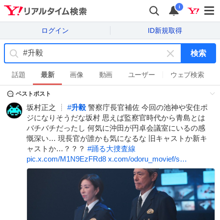
i
ログイン
ID新規取得
検索
キ
ー
話題
最新
画像
動画
ユーザー
ウェブ検索
ワ
ベストポスト
ー
ド
坂村正之 ┊
#
升毅
警察庁長官補佐 今回の池神や安住ポ
を
ジになりそうだな坂村 思えば監察官時代から青島とは
消
バチバチだったし 何気に沖田が円卓会議室にいるの感
す
慨深い… 現長官が誰かも気になるな 旧キャストか新キ
ャストか…？？？
#
踊る大捜査線
pic.x.com/M1N9EzFRd8
x.com/odoru_movief/s…