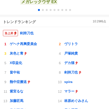
メガレックウザ EX
トレンドランキング
10:29
時点
剣持刀也
ゲヘナ再興委員会
ヴリトラ
灰色と青
戸塚純貴
X収益化
デカ猫
畠中祐
剣持刀也
熱中症搬送
spira
紫宮るな
マラー
加藤匠馬
林原めぐみさん