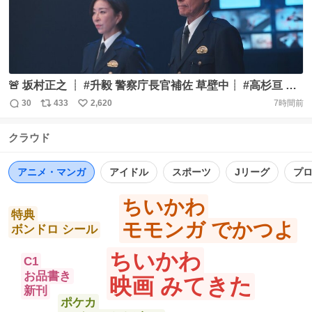
🚨 坂村正之 ┊ #升毅 警察庁長官補佐 草壁中┊ #高杉亘 警
視庁警備部特殊急襲部隊・シニアコーディネーター 『#踊
30
433
2,620
7時間前
返
リ
い
る大捜査線 N.E.W. メトロポリスを駆け抜けろ！』 🎬
信
ポ
い
9/18(金) 公開 #踊るプロジェクト #odoru
クラウド
数
ス
ね
https://t.co/DDva0N8qSN
ト
数
数
アニメ・マンガ
アイドル
スポーツ
Jリーグ
プ
ちいかわ
特典
モモンガ でかつよ
ボンドロ シール
ちいかわ
C1
お品書き
映画 みてきた
新刊
ポケカ