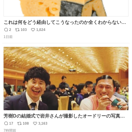
これは何をどう経由してこうなったのか全くわからない構
造のすしざんまいの玉子
2
103
1,024
返
リ
い
1日前
信
ポ
い
数
ス
ね
ト
数
数
芳樹Dの結婚式で岩井さんが撮影したオードリーの写真が
本当好きなのよね。確か3枚目はもうすでに出来上がって
17
108
3,163
返
リ
い
いる春日さんがウェイターにハイボールを懇願している所
7時間前