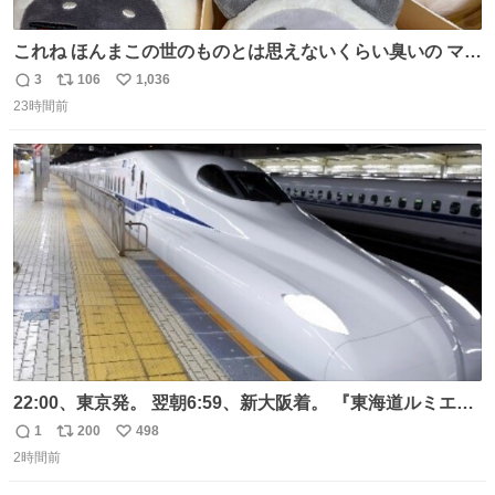
これね ほんまこの世のものとは思えないくらい臭いの マジ
で、死ぬほど、臭い 中に入ってる謎スクイーズのせいなん
3
106
1,036
返
リ
い
だけど
23時間前
信
ポ
い
数
ス
ね
ト
数
数
22:00、東京発。 翌朝6:59、新大阪着。 『東海道ルミエー
ルエクスプレス』が今夜、初運行！ 岐阜羽島駅で夜を越す
1
200
498
返
リ
い
東海道新幹線。寝台列車じゃないのに、朝まで新幹線とい
2時間前
信
ポ
い
う、なんだか特別体験😉 #TRAINTRIP #東海道ルミエール
数
ス
ね