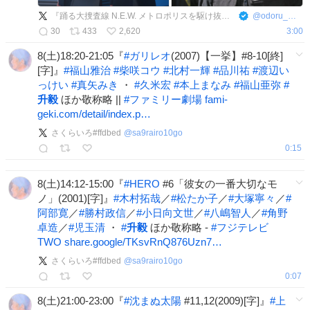
『踊る大捜査線 N.E.W. メトロポリスを駆け抜けろ！』公式
@
odoru_movief
30
433
2,620
3:00
8(土)18:20-21:05『
#
ガリレオ
(2007)【一挙】#8-10[終]
[字]』
#
福山雅治
#
柴咲コウ
#
北村一輝
#
品川祐
#
渡辺い
っけい
#
真矢みき
・
#
久米宏
#
本上まなみ
#
福山亜弥
#
升毅
ほか敬称略 ||
#
ファミリー劇場
fami-
geki.com/detail/index.p…
さくらいろ#ffdbed
@
sa9rairo10go
0:15
8(土)14:12-15:00『
#
HERO
#6「彼女の一番大切なモ
ノ」(2001)[字]』
#
木村拓哉
／
#
松たか子
／
#
大塚寧々
／
#
阿部寛
／
#
勝村政信
／
#
小日向文世
／
#
八嶋智人
／
#
角野
卓造
／
#
児玉清
・
#
升毅
ほか敬称略 -
#
フジテレビ
TWO
share.google/TKsvRnQ876Uzn7…
さくらいろ#ffdbed
@
sa9rairo10go
0:07
8(土)21:00-23:00『
#
沈まぬ太陽
#11,12(2009)[字]』
#
上