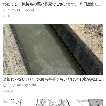
わたくし、気持ちの悪い作家でございます。 昨日産出しま
した胆石をピアスにしました。 とても希少な石です。 割っ
7
136
774
返
リ
い
てみたらなかなか綺麗でした。 次回の外来はこれ付けて行
1日前
信
ポ
い
きます。
数
ス
ね
ト
数
数
全部じゃないけど！水位も半分ぐらいだけど！水が来はじ
めたよ！！！ 作業してくれた方々ありがとーーー
1
105
1,661
返
リ
い
ー！！！！！！！！！！！！！！！！！！！！！！！！！
7時間前
信
ポ
い
！
数
ス
ね
ト
数