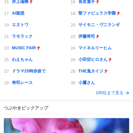
井上瑞稀
長友選手
AI疑惑
聖ファビュラス学園
エヌトワ
サイモニ・ヴニランギ
ラモラック
伊藤将司
MUSIC FAIR
マイネルリーヒム
わえちゃん
小田切ヒロさん
ドラマ25時赤坂で
THE鬼タイジ
寿司レース
小鷹さん
100位まで見る
つぶやきピックアップ