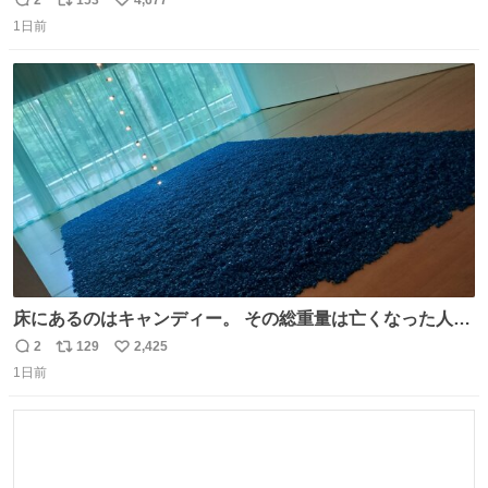
返
リ
い
言われ(好きだけどさ……)とトイレ行ったらまじで可愛い
1日前
信
ポ
い
猫ちゃんがいた最大級のありがとうありがとうありがとう
数
ス
ね
ね〜〜〜！
ト
数
数
床にあるのはキャンディー。 その総重量は亡くなった人と
同等の重さだそうです。 鑑賞者は一つ持ち帰れますが、亡
2
129
2,425
返
リ
い
くなった人の一部を持ち帰っているような感覚になりまし
1日前
信
ポ
い
た。 勇気を出して口に入れたら、ハッカ味😳✨ #ポーラ美
数
ス
ね
術館
ト
数
数