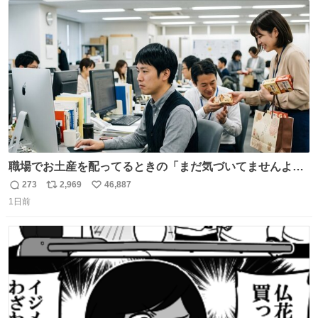
エクスプレス
ト
数
数
職場でお土産を配ってるときの「まだ気づいてませんよ」
的な演技が毎回シンドい。
273
2,969
46,887
返
リ
い
1日前
信
ポ
い
数
ス
ね
ト
数
数