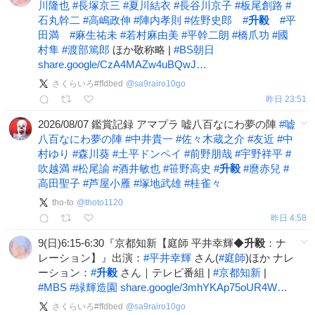
川隆也
#
長塚京三
#
夏川結衣
#
長谷川京子
#
板尾創路
#
石丸幹二
#
高嶋政伸
#
陣内孝則
#
佐野史郎
#
升毅
#
平
田満
#
麻生祐未
#
若村麻由美
#
平幹二朗
#
橋爪功
#
國
村隼
#
渡部篤郎
ほか敬称略 |
#
BS朝日
share.google/CzA4MAZw4uBQwJ…
さくらいろ#ffdbed
@
sa9rairo10go
昨日 23:51
2026/08/07 鑑賞記録 アマプラ 嘘八百なにわ夢の陣
#
嘘
八百なにわ夢の陣
#
中井貴一
#
佐々木蔵之介
#
友近
#
中
村ゆり
#
森川葵
#
土平ドンペイ
#
前野朋哉
#
宇野祥平
#
吹越満
#
松尾諭
#
酒井敏也
#
笹野高史
#
升毅
#
麿赤兒
#
高田聖子
#
芦屋小雁
#
塚地武雄
#
桂雀々
tho-to
@
thoto1120
昨日 4:58
9(日)6:15-6:30『京都知新【庭師 平井幸輝◆
升毅
：ナ
レーション】』出演：
#
平井幸輝
さん(
#
庭師
)ほか ナレ
ーション：
#
升毅
さん｜テレビ番組 |
#
京都知新
|
#
MBS
#
緑輝造園
share.google/3mhYKAp75oUR4W…
さくらいろ#ffdbed
@
sa9rairo10go