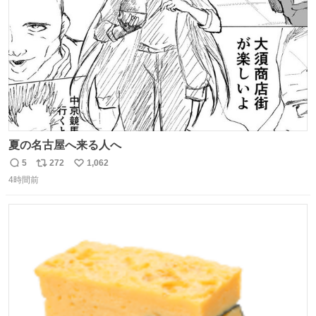
数
夏の名古屋へ来る人へ
5
272
1,062
返
リ
い
4時間前
信
ポ
い
数
ス
ね
ト
数
数