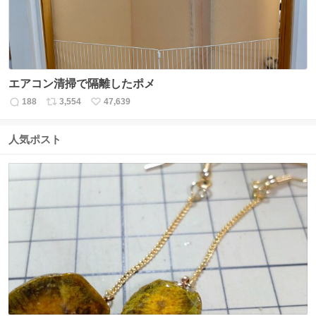
エアコン清掃で隔離したポメ
188
3,554
47,639
返
リ
い
信
ポ
い
数
ス
ね
人気ポスト
ト
数
数