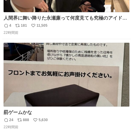
人間界に舞い降りた永瀬廉って何度見ても究極のアイドル
過ぎてずっと味する。美味い。
4
181
11,505
返
リ
い
22時間前
信
ポ
い
数
ス
ね
ト
数
数
罰ゲームかな
24
888
5,630
返
リ
い
22時間前
信
ポ
い