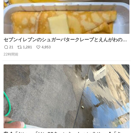
セブンイレブンのシュガーバタークレープとえんがわの寿
司を探している人へ！ シュガーバタークレープは目黒、品
21
1,281
4,953
返
リ
い
川、蒲田、渋谷、川崎、横浜、鶴見、九州の一部エリア限
22時間前
信
ポ
い
定商品で8月5日に発注が終了したため店舗に置いてあると
数
ス
ね
ころ少ないですが見つけたら即買いです🤩❣️
ト
数
数