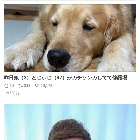
数
ス
ね
ト
数
数
昨日娘（3）とじぃじ（67）がガチケンカしてて修羅場だ
ったんだけど、ふぉるては可能な限り平たくなってまし
14
383
10,173
返
リ
い
た。犬が1番空気読める。
12時間前
信
ポ
い
数
ス
ね
ト
数
数