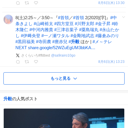
8月6日(木) 13:30
8(土)2:25～／3:50～『
#
首領
／
#
首領
2(2020)[字]』
#
中
条きよし
#
山崎裕太
#
四方堂亘
#
川野太郎
#
金子昇
#
鈴
木隆仁
#
中河内雅貴
#
三津谷葉子
#
粟島瑞丸
#
永山たか
し
#
伊﨑央登
#
一ノ瀬ワタル
#
金剛地武志
#
藤倉みのり
#
黒田福美
#
寺田農
#
麿赤兒
#
升毅
ほか |
#
メ～テレ
NEXT
share.google/52WZuEgUM3bbKA…
さくらいろ#ffdbed
@
sa9rairo10go
8月6日(木) 13:23
もっと見る
升毅
の人気ポスト