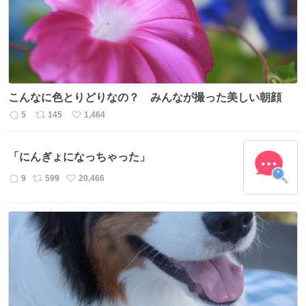
こんなに色とりどりなの？ みんなが撮った美しい朝顔
5
145
1,464
返
リ
い
信
ポ
い
数
ス
ね
「にんぎょになっちゃった」
ト
数
数
9
599
20,466
返
リ
い
信
ポ
い
数
ス
ね
ト
数
数