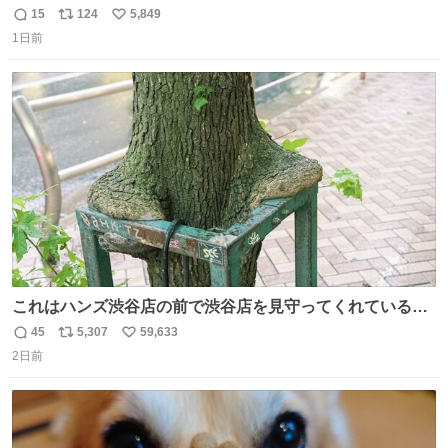
ッチンでひとり焼肉できてしあわせだもん՞ o̴̶̷̥ ̫ o̴̶̷̥ ՞
15
124
5,849
返
リ
い
1日前
信
ポ
い
数
ス
ね
ト
数
数
これはハンズ渋谷店の前で渋谷店を見守ってくれている
「くつろ木」。
45
5,307
59,633
返
リ
い
2日前
信
ポ
い
数
ス
ね
ト
数
数