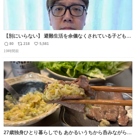
【別にいらない】 避難生活を余儀なくされている子どもた
ちのためにヒカキンボックス1000個を寄付させていただき
80
218
5,581
返
リ
い
ました
19時間前
信
ポ
い
数
ス
ね
ト
数
数
27歳独身ひとり暮らしでも あかるいうちから呑みながらキ