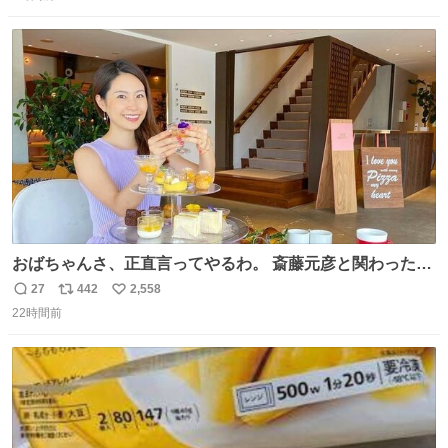
信
ポ
い
じゃなかったかな
数
ス
ね
ト
数
数
おばちゃんさ、正直言ってやるわ。 斎藤元彦と関わった事
でアンタはこれか先キラキラ輝けないんよ、残念ながら。
27
442
2,558
返
リ
い
#折田楓 #merchu
22時間前
信
ポ
い
数
ス
ね
ト
数
数