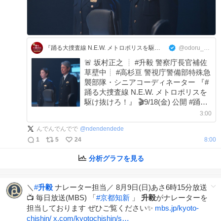
『踊る大捜査線 N.E.W. メトロポリスを駆け抜けろ！』公式
@odoru_movief
🚨 坂村正之 ┊ #升毅 警察庁長官補佐
草壁中┊ #高杉亘 警視庁警備部特殊急
襲部隊・シニアコーディネーター 『#
踊る大捜査線 N.E.W. メトロポリスを
駆け抜けろ！』 🎬9/18(金) 公開 #踊る
プロジェクト #odoru
3:00
んでんでんでで
@
ndendendede
1
5
24
8:00
分析グラフを見る
＼
#
升毅
ナレーター担当／ 8月9日(日)あさ6時15分放送
📺 毎日放送(MBS) 「
#
京都知新
」
升毅
がナレーターを
担当しております ぜひご覧ください✨
mbs.jp/kyoto-
chishin/
x.com/kyotochishin/s…