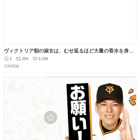
ヴィクトリア朝の淑女は、むせ返るほど大量の香水を身に
つけるものではないとされていた。それでも香水は、髪や
1
204
2,106
返
リ
い
肌の手入れと同じくらい、ヴィクトリア朝の女性達の美容
22時間前
信
ポ
い
習慣に欠かせないものだった。 当時の香水は、現在私たち
数
ス
ね
が知る香水よりも単純な組成で、その大部分は薔薇、菫、
ト
数
数
ベルガモット、