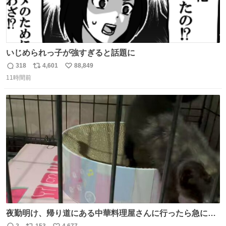
いじめられっ子が強すぎると話題に
318
4,601
88,849
返
リ
い
11時間前
信
ポ
い
数
ス
ね
ト
数
数
夜勤明け、帰り道にある中華料理屋さんに行ったら急に
「トイレニネコチャンイルヨ！ドウブツスキデショ！」と
2
153
4,677