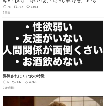
客👴「おい」 「はい??あ、いらっしゃいませ」 👴「さっ
きからずっと水出しっぱなしでもったいないだろ」 「静電
78
717
7,914
返
リ
い
気を逃がし、熱くなった地面の温度を下げ、引火事故の防
1日前
信
ポ
い
止の為必要な作業です」 👴「水不足の昨今にもったいない
数
ス
ね
ことをするな!!」 それでは歌います、聞いてください 「井
ト
数
数
戸水」
浮気されにくい女の特徴
6
137
4,268
返
リ
い
21時間前
信
ポ
い
数
ス
ね
ト
数
数