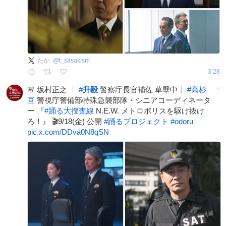
たか.
@
t_sasakism
3:28
🚨 坂村正之 ┊
#
升毅
警察庁長官補佐 草壁中┊
#
高杉
亘
警視庁警備部特殊急襲部隊・シニアコーディネータ
ー 『
#
踊る大捜査線
N.E.W. メトロポリスを駆け抜け
ろ！』 🎬9/18(金) 公開
#
踊るプロジェクト
#
odoru
pic.x.com/DDva0N8qSN