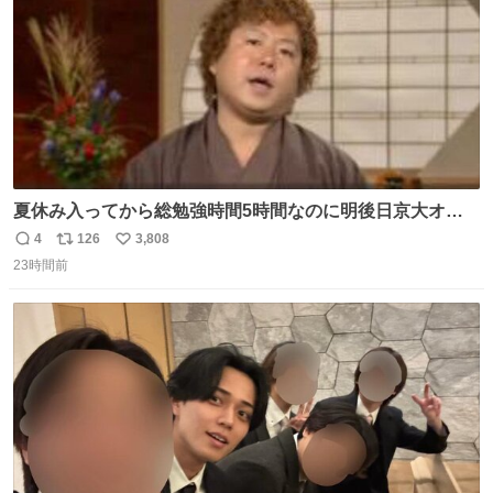
夏休み入ってから総勉強時間5時間なのに明後日京大オー
プンで今これ
4
126
3,808
返
リ
い
23時間前
信
ポ
い
数
ス
ね
ト
数
数