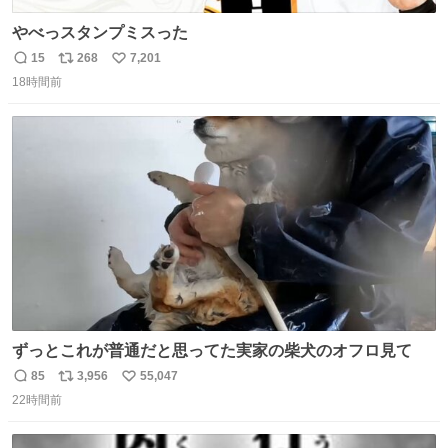
やべっスタンプミスった
15
268
7,201
返
リ
い
18時間前
信
ポ
い
数
ス
ね
ト
数
数
ずっとこれが普通だと思ってた実家の柴犬のオフロ見て
85
3,956
55,047
返
リ
い
22時間前
信
ポ
い
数
ス
ね