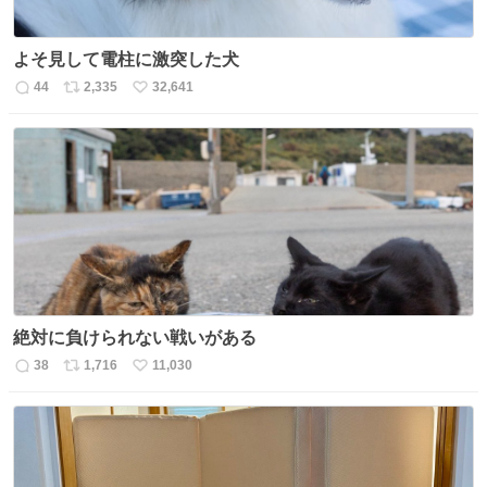
よそ見して電柱に激突した犬
44
2,335
32,641
返
リ
い
信
ポ
い
数
ス
ね
ト
数
数
絶対に負けられない戦いがある
38
1,716
11,030
返
リ
い
信
ポ
い
数
ス
ね
ト
数
数