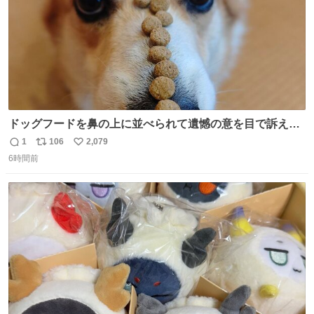
ドッグフードを鼻の上に並べられて遺憾の意を目で訴えて
くるコーギー
1
106
2,079
返
リ
い
6時間前
信
ポ
い
数
ス
ね
ト
数
数