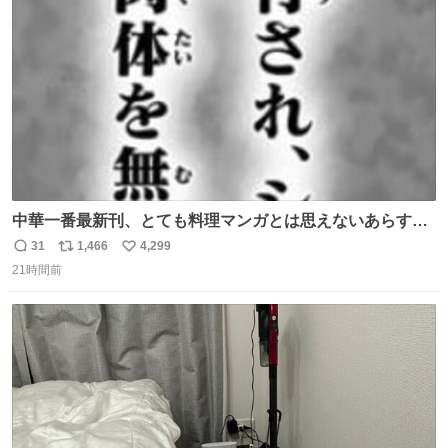
ト
数
数
中華一番最新刊、とても料理マンガとは思えないあらすじ
の書き出ししてて最高
31
1,466
4,299
返
リ
い
21時間前
信
ポ
い
数
ス
ね
ト
数
数