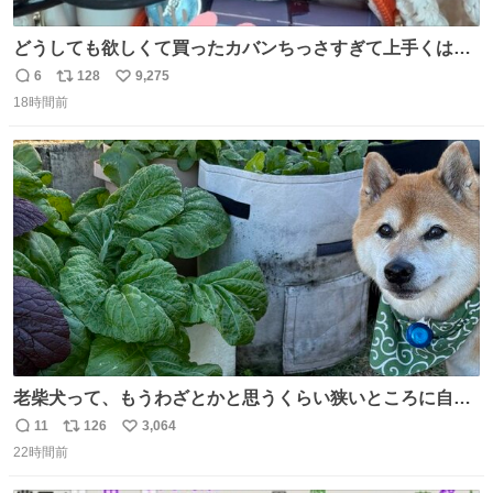
どうしても欲しくて買ったカバンちっさすぎて上手くはめ
ないと荷物入らん。女のカバンってなんでこんなちっさい
6
128
9,275
返
リ
い
の
18時間前
信
ポ
い
数
ス
ね
ト
数
数
老柴犬って、もうわざとかと思うくらい狭いところに自ら
はまりにいくじゃないですか？ 今朝ガーデニングしてる飼
11
126
3,064
返
リ
い
い主の間にはまってきて、最高に可愛かった♥️
22時間前
信
ポ
い
数
ス
ね