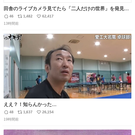
田舎のライブカメラ見てたら「二人だけの世界」を発見し
た
46
1,482
62,417
返
リ
い
13時間前
信
ポ
い
数
ス
ね
ト
数
数
ええ？！知らんかった…
48
1,637
26,154
返
リ
い
19時間前
信
ポ
い
数
ス
ね
ト
数