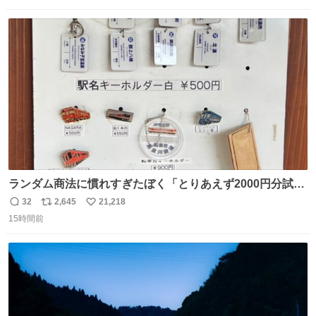
りませんでした。 マリサポらしいのでこれからは名前覚え
数
ス
ね
ます！！
ト
数
数
ランダム商法に慣れすぎたぼく「とりあえず2000円分試し
てみるか…」 駅員さん「どれが欲しいの？」 ぼく「えっ
32
2,645
21,218
返
リ
い
良いんですか？」 駅員さん「何が…？？」 やっぱランダム
15時間前
信
ポ
い
って悪い文化だ
数
ス
ね
わ！！！！！！！！！！！！！！！！！！！！
ト
数
数