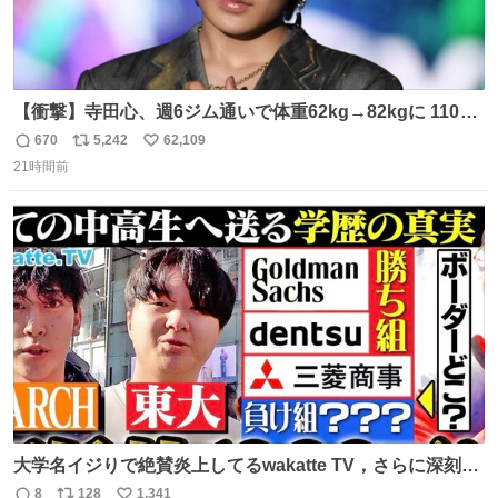
【衝撃】寺田心、週6ジム通いで体重62kg→82kgに 110kg
のベンチプレス持ち上げる姿披露
670
5,242
62,109
返
リ
い
news.livedoor.com/article/detail… 元々自重のみだった
21時間前
信
ポ
い
が、更に筋肉を大きくするためジム通いを開始。筋肉増量
数
ス
ね
のためおにぎり10個、ゼリー飲料3～4本、パスタと毎日4
ト
数
数
千kcalオーバーの食事を摂取し、増量したという。
大学名イジりで絶賛炎上してるwakatte TV，さらに深刻な
問題はこっちでは？ ・都内の特定企業に入るのを極度に推
8
128
1,341