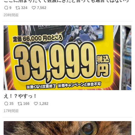
ここに泊まりたくて佐渡にきたと言っても過言ではないっ
9
324
7,562
返
リ
い
20時間前
信
ポ
い
数
ス
ね
ト
数
数
え！？やすっ！
35
166
1,282
返
リ
い
17時間前
信
ポ
い
数
ス
ね
ト
数
数