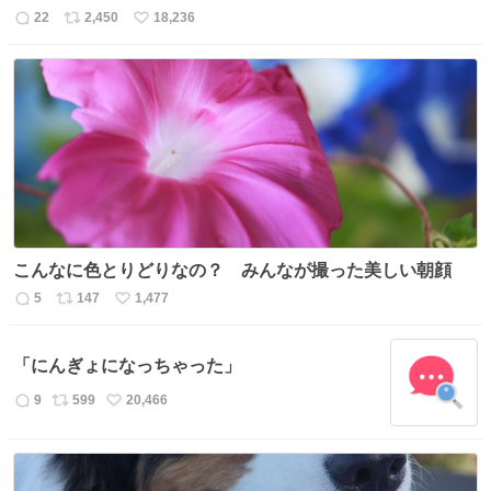
22
2,450
18,236
返
リ
い
信
ポ
い
数
ス
ね
ト
数
数
こんなに色とりどりなの？ みんなが撮った美しい朝顔
5
147
1,477
返
リ
い
信
ポ
い
数
ス
ね
「にんぎょになっちゃった」
ト
数
数
9
599
20,466
返
リ
い
信
ポ
い
数
ス
ね
ト
数