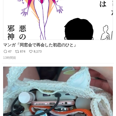
マンガ「同窓会で再会した初恋のひと」
47
874
8,173
返
リ
い
13時間前
信
ポ
い
数
ス
ね
ト
数
数