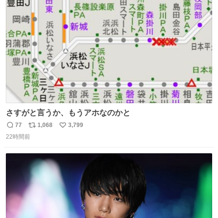
ト
数
数
さすがと言うか、もうアホなのかと
77
1,068
3,799
返
リ
い
22時間前
信
ポ
い
数
ス
ね
ト
数
数