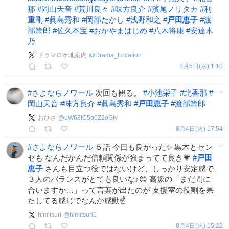
那
#
岡山天音
#
荒川良々
#
味方良介
#
濱尾ノリタカ
#
利
重剛
#
眞島秀和
#
岡部たかし
#
浅野和之
#
戸田恵子
#
渡
部篤郎
#
佐久本宝
#
おかやまはじめ
#
八木将康
#
安達木
乃
ドラマロケ地案内
@
Drama_Location
8月5日(水) 1:10
#
さよならノワール
次回も観る。
#
小池栄子
#
北香那
#
岡山天音
#
味方良介
#
眞島秀和
#
戸田恵子
#
渡部篤郎
おひさ
@
uW68tC5p0Z2oGiv
8月4日(火) 17:54
#
さよならノワール
５話 今日も良かった✨ 黒木とセン
セも なんだかんだ信頼関係が強まってて良き💗
#
戸田
恵子
さんも目立つ役ではないけど、しっかり安定感で
３人のバランスがとても良いな♪😊 高坂の「まだ間に
合いますか…」って言葉が出たのが 支援室の役割を果
たしてる感じでなんか感動☝
himitsuri
@
himitsuri1
8月4日(火) 15:22