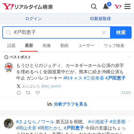
i
ログイン
ID新規取得
検索
キ
ー
話題
最新
画像
動画
ユーザー
ウェブ検索
ワ
ベストポスト
ー
ド
もうひとりのジュディ、カーネギーホール公演の赤字
を
を埋めるべく全国巡業中だが、熊本に続き沖縄公演も
消
中止 ガンパレコーキー
#
Nキャス
#
三谷幸喜
#
戸田恵子
す
あんぱんち
@
an_punch
13:03
分析グラフを見る
#
さよならノワール
第五話を視聴。
#
小池栄子
#
北香那
#
岡山天音
#
岡部たかし
#
戸田恵子
今回の支援はちょっ