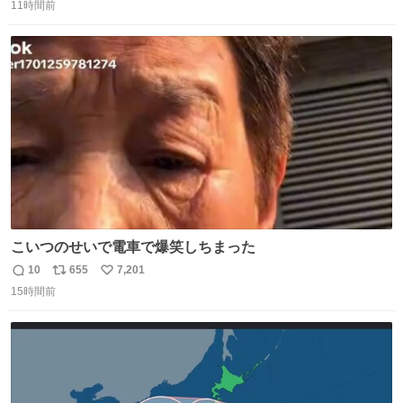
なかったことを知らない。 またその改善策としてEMSメモ
11時間前
信
ポ
い
リやXMS、DOSエクステンダなどの手段を使って、なんと
数
ス
ね
かメモリをやりくりしていたことを知らない。
ト
数
数
こいつのせいで電車で爆笑しちまった
10
655
7,201
返
リ
い
15時間前
信
ポ
い
数
ス
ね
ト
数
数