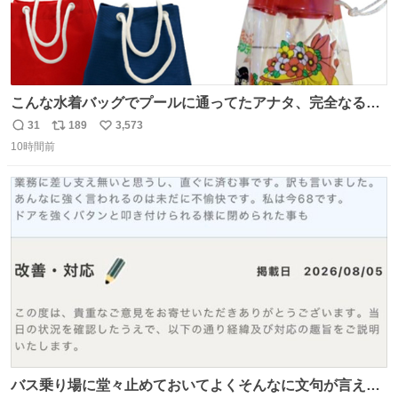
こんな水着バッグでプールに通ってたアナタ、完全なる同
世代（笑） #70年代 #80年代 #昭和レトロ
31
189
3,573
返
リ
い
10時間前
信
ポ
い
数
ス
ね
ト
数
数
バス乗り場に堂々止めておいてよくそんなに文句が言える