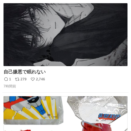
数
ス
ね
ト
数
数
自己嫌悪で眠れない
1
279
2,746
返
リ
い
7時間前
信
ポ
い
数
ス
ね
ト
数
数