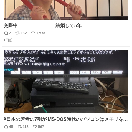
交際中 結婚して5年
2
132
1,538
返
リ
い
1日前
信
ポ
い
数
ス
ね
ト
数
数
#日本の若者の7割が MS-DOS時代のパソコンはメモリをい
くら増設しても、基本的に640～768KBまでしか使用でき
45
118
567
返
リ
い