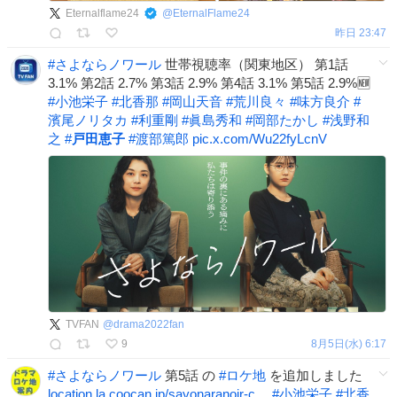
Eternalflame24
@
EternalFlame24
昨日 23:47
#
さよならノワール
世帯視聴率（関東地区） 第1話
3.1% 第2話 2.7% 第3話 2.9% 第4話 3.1% 第5話 2.9%🆕
#
小池栄子
#
北香那
#
岡山天音
#
荒川良々
#
味方良介
#
濱尾ノリタカ
#
利重剛
#
眞島秀和
#
岡部たかし
#
浅野和
之
#
戸田恵子
#
渡部篤郎
pic.x.com/Wu22fyLcnV
TVFAN
@
drama2022fan
9
8月5日(水) 6:17
#
さよならノワール
第5話 の
#
ロケ地
を追加しました
location.la.coocan.jp/sayonaranoir-c…
#
小池栄子
#
北香