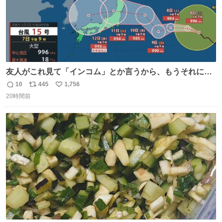
友人がこれ見て「インコム」とか言うから、もうそれにし
か見えなくなっちゃった。
10
445
1,756
返
リ
い
20時間前
信
ポ
い
数
ス
ね
ト
数
数