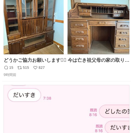
数
どうかご協力お願いします🙇‍♂️ 今は亡き祖父母の家の取り壊
しが決まり、どうしても処分して欲しくない食器棚と机の
15
515
827
返
リ
い
引き取り手を探しております この2つは私の祖母が当初一
9時間前
信
ポ
い
目惚れで購入したもので、祖母はc型肝炎で58歳という若
数
ス
ね
さで亡くなりましたが、この家具達をとても大切にしてお
ト
数
数
りました 続く↓