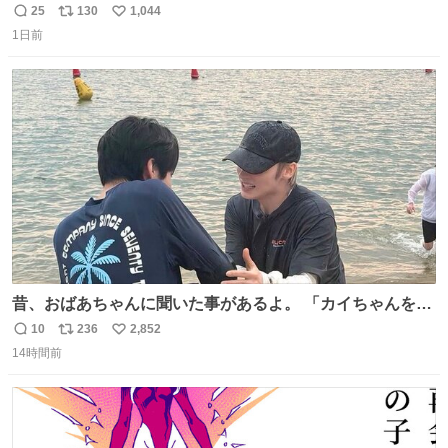
ね 運転士は日本人やったのなら韓国人は関係ないし、なん
25
130
1,044
返
リ
い
なら68歳も関係ない…
1日前
信
ポ
い
数
ス
ね
ト
数
数
昔、おばあちゃんに聞いた事があるよ。 「カイちゃんをい
じめると、アイツが海から上がって来るぞ。」って。
10
236
2,852
返
リ
い
14時間前
信
ポ
い
数
ス
ね
ト
数
数