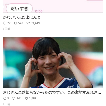
かわいい夫だよほんと
77
528
39,449
返
リ
い
1日前
信
ポ
い
数
ス
ね
ト
数
数
おじさん全然知らなかったのですが、この宮地すみれさん
（日向坂46）はマリサポだったのですね。 カメラ目線でに
5
144
1,582
返
リ
い
っこりしていただいたので撮影したものの、全然誰だか知
1日前
信
ポ
い