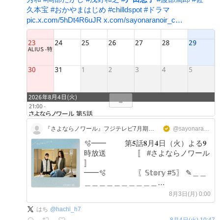
久本宝
#
おかやまはじめ
#
chilldspot
#
ドラマ
pic.x.com/5hDt4R6uJR
x.com/sayonaranoir_c…
『さよならノワール』フジテレビ7月期火9ドラマ【公式】
@sayonaranoir_cx
🫧━━ 第𝟓話𝟖月𝟒日（火）よる𝟗
時放送 〚 #さよならノワール
〛
━━🫧 〖𝕊𝕥𝕠𝕣𝕪 #𝟝〗 ✎︎＿＿
＿＿＿＿＿＿＿＿＿＿
┏…………………………………………
8月3日(月) 0:00
……………┓ 夏海(#小池栄子)や河
はち
@
hachi_h7
口(#眞島秀和)らの
8月4日(火) 10:47