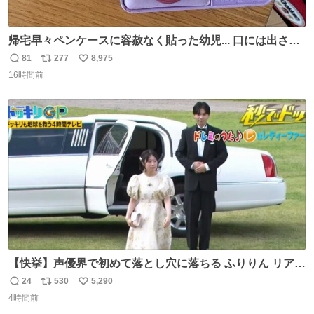
帰宅早々ペンケースに容赦なく貼った幼児... 口には出さぬ
が勿体無い精神で心がざわつく.....ッ
81
277
8,975
返
リ
い
16時間前
信
ポ
い
数
ス
ね
ト
数
数
【快挙】声優界で初めて落とし穴に落ちる ふりりん リアク
ションが最高過ぎる🤣 #ドッキリGP #降幡愛
24
530
5,290
返
リ
い
4時間前
信
ポ
い