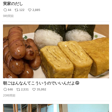
実家のだし
44
122
2,885
返
リ
い
9時間前
信
ポ
い
数
ス
ね
ト
数
数
朝ごはんなんてこういうのでいいんだよ🤤
646
2,531
35,992
返
リ
い
20時間前
信
ポ
い
数
ス
ね
ト
数