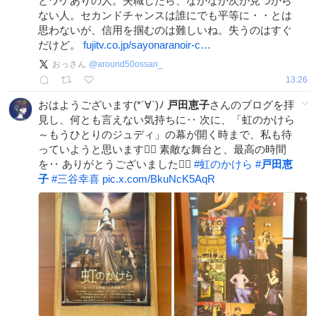
とワケありの人。失職したら、なかなか次が見つから
ない人。セカンドチャンスは誰にでも平等に・・とは
思わないが、信用を掴むのは難しいね。失うのはすぐ
だけど。
fujitv.co.jp/sayonaranoir-c…
おっさん
@
around50ossan_
13:26
おはようございます(*´∀`)ﾉ
戸田恵子
さんのブログを拝
見し、何とも言えない気持ちに‥ 次に、「虹のかけら
～もうひとりのジュディ」の幕が開く時まで、私も待
っていようと思います🙋‍♀️ 素敵な舞台と、最高の時間
を‥ ありがとうございました🙇‍♀️
#
虹のかけら
#
戸田恵
子
#
三谷幸喜
pic.x.com/BkuNcK5AqR