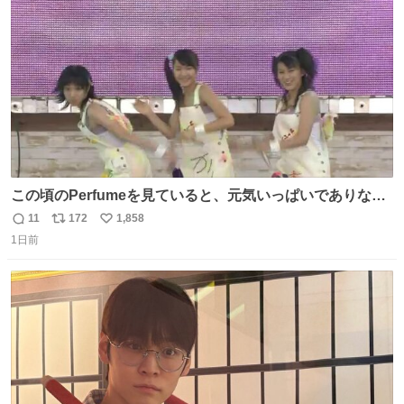
数
この頃のPerfumeを見ていると、元気いっぱいでありなが
ら決して感情に任せすぎることなく、しっかりと制御され
11
172
1,858
返
リ
い
たダンスであることに新鮮に驚く。3人のあげた足の向き
1日前
信
ポ
い
や角度とか本当に細かな部分まできっちりと揃っていてそ
数
ス
ね
こから積み重ねてきた努力や練習量が見て取れる…
ト
数
数