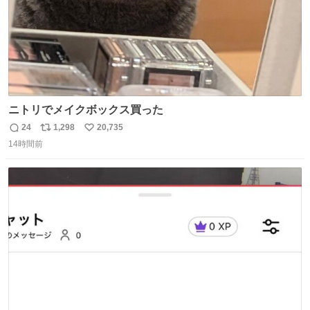
ニトリでメイクボックス買った
24
1,298
20,735
返
リ
い
14時間前
信
ポ
い
数
ス
ね
ト
数
数