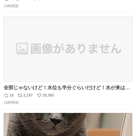
返
リ
い
奨し，それ以外の地域で堅実に生きるのを周縁化する ・恋
14時間前
信
ポ
い
愛にかまけ，「陽キャラ」として振る舞うのを極端に中心
数
ス
ね
化する ・院生が研究環境を求め他大学に移るのを批判する
ト
数
数
過去例↓
全部じゃないけど！水位も半分ぐらいだけど！水が来はじ
めたよ！！！ 作業してくれた方々ありがとーーー
18
2,197
29,365
返
リ
い
ー！！！！！！！！！！！！！！！！！！！！！！！！！
18時間前
信
ポ
い
！
数
ス
ね
ト
数
数