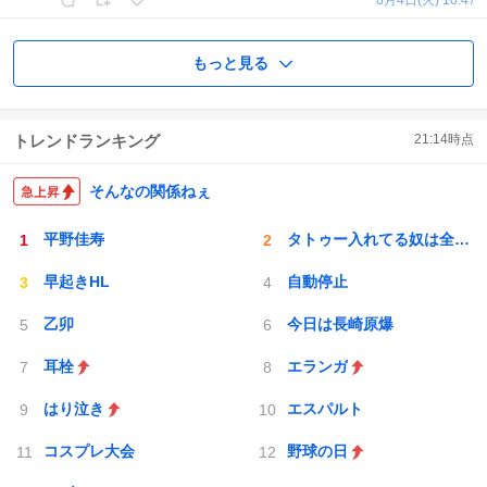
もっと見る
トレンドランキング
21:14
時点
そんなの関係ねぇ
平野佳寿
タトゥー入れてる奴は全員バカです
早起きHL
自動停止
乙卯
今日は長崎原爆
耳栓
エランガ
はり泣き
エスパルト
コスプレ大会
野球の日