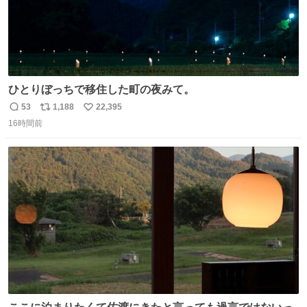
ひとりぼっちで移住した町の夜みて。
53
1,188
22,395
返
リ
い
16時間前
信
ポ
い
数
ス
ね
ト
数
数