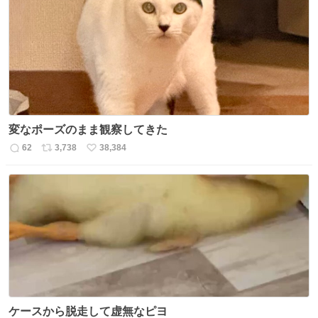
変なポーズのまま観察してきた
62
3,738
38,384
返
リ
い
信
ポ
い
数
ス
ね
ト
数
数
ケースから脱走して虚無なピヨ