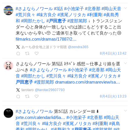
#
さよならノワール
#
3話
#
小池栄子
#
北香那
#
岡山天音
#
荒川良々
#
味方良介
#
濱尾ノリタカ
#
利重剛
#
眞島秀
和
#
岡部たかし
#
戸田恵子
#
渡部篤郎
↓ トランスジェン
ダー 心と身体が一致しないのは誰にもどうすること出
来ないから辛い🥺 ご遺体引き取ってくれて良かった😢
filmarks.com/dramas/17887/2…
あーち@全地上波ドラマ視聴
@
zendra365
8月4日(火) 13:42
さよならノワール 第5話 ﾈﾀﾊﾞﾚ 感想～仕事より娘を選
ぶべき
#
さよならノワール
#
小池栄子
#
北香那
#
岡山天
音
#
岡部たかし
#
荒川良々
#
味方良介
#
濱尾ノリタカ
#
戸田恵子
#
渡部篤郎
dramataro.com/dramareview/sa…
tarotaro
@
tarotar29607793
8月4日(火) 13:23
#
さよならノワール
第5⃣話 カレンダー📅 ⬇️
jorte.com/calendar/id/6a…
#
小池栄子
#
北香那
#
岡山天
音
#
荒川良々
#
味方良介
#
濱尾ノリタカ
#
利重剛
#
眞島
秀和
#
岡部たかし
#
浅野和之
#
戸田恵子
#
渡部篤郎
#
佐