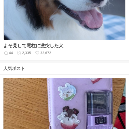
数
よそ見して電柱に激突した犬
44
2,335
32,672
返
リ
い
信
ポ
い
数
ス
ね
人気ポスト
ト
数
数