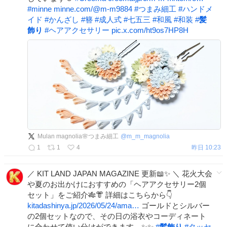
#
minne
minne.com/@m-m9884
#
つまみ細工
#
ハンドメ
イド
#
かんざし
#
簪
#
成人式
#
七五三
#
和風
#
和装
#
髪
飾り
#
ヘアアクセサリー
pic.x.com/ht9os7HP8H
Mulan magnolia🌸つまみ細工
@
m_m_magnolia
1
1
4
昨日 10:23
／ KIT LAND JAPAN MAGAZINE 更新📖✨ ＼ 花火大会
や夏のお出かけにおすすめの「ヘアアクセサリー2個
セット」をご紹介🎋👘 詳細はこちらから👇
kitadashinya.jp/2026/05/24/ama…
ゴールドとシルバー
の2個セットなので、その日の浴衣やコーディネート
に合わせて使い分けができます。✨✨
#
髪飾り
#
タッセ