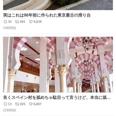
実はこれは96年前に作られた東京最古の滑り台
35
991
9,639
返
リ
い
18時間前
信
ポ
い
数
ス
ね
ト
数
数
良くスペイン村を舐めちゃ駄目って言うけど、本当に舐め
ちゃ行けないのはスペィン村ホテル🏛🏨 だってロビーから
13
925
6,867
返
リ
い
中庭抜けるだけでこの有様🤩 ディズニーホテル泊まってる
21時間前
信
ポ
い