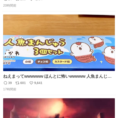
返
リ
い
じたので、女子大でもないくせに偏差値の高い大学のイン
20時間前
信
ポ
い
カレサークルに突撃して所属するという奇行で事なきを得
数
ス
ね
た。 高偏差値に行けないならせめてそれくらいした方が予
ト
数
数
後がいいです。 https://t.co/9nMHIrETkw
ねえまってwwwwww ほんとに怖いwwwww 人魚まんじゅ
う買ってきたから私も永遠のいのちを…ぐへへ…と思いな
39
601
9,641
返
リ
い
がら1つ食べたら 奥歯欠けたんだけど！！！！？？？ しか
17時間前
信
ポ
い
もガッツリ😭 まんじゅうだよ？？？？？？ ガリッて言っ
数
ス
ね
たから何？と思って口から出したら自分の歯wwwwww セ
ト
数
数
イレーンの呪いじゃん😭