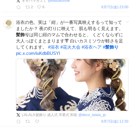
オギハラカズミ
@
kadukonow
2
6
8月7日(金) 23:00
浴衣の色、実は「紺」が一番写真映えするって知って
ましたか？ 夜の灯りに映えて、肌も明るく見えます。
髪飾り
は同じ紺のマムで合わせると、 くどくならずに
大人っぽくまとまります👘 白いカスミソウが軽さを足
してくれます。
#
浴衣
#
花火大会
#
浴衣ヘア
#
髪飾り
pic.x.com/iuKdbBUSYI
LALALA 髪飾り 成人式 卒業式 和装
@
deco_lalala_jp
8月7日(金) 12:30