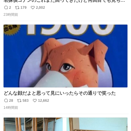
名探偵コナンのこれまた回ってきたけど何回目でも見ちゃ
う魔力あるのよな
2
179
2,002
返
リ
い
23時間前
信
ポ
い
数
ス
ね
ト
数
数
どんな顔だよと思って見にいったらその通りで笑った
28
583
12,662
返
リ
い
14時間前
信
ポ
い
数
ス
ね
ト
数
数