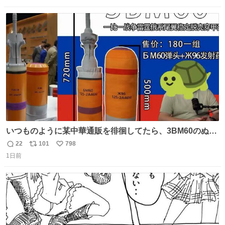
数
ス
ね
ト
数
数
いつものように某中華通販を徘徊してたら、3BM60のぬい
ぐるみを発見してしまった…。
22
101
798
返
リ
い
1日前
信
ポ
い
数
ス
ね
ト
数
数