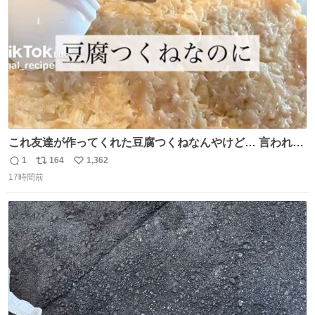
数
これ友達が作ってくれた豆腐つくねなんやけど… 言われる
まで豆腐って気づかなかった🤣✨ふわふわで食べ応えある
1
164
1,362
返
リ
い
し普通につくねより好きかもしれん🥹🤍 ダイエット中でも
17時間前
信
ポ
い
罪悪感なく食べられるの最高👇
数
ス
ね
ト
数
数