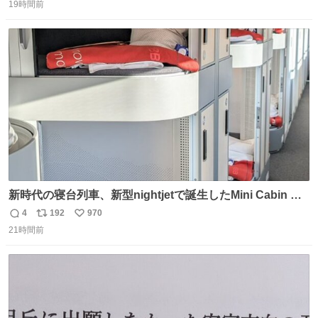
こちらから ▶︎abema.go.link/gBLVb ◤しくじり先生
19時間前
信
ポ
い
ABEMAにて毎週最新話無料配信中◢ @10000nabe
数
ス
ね
@akmllube0617
ト
数
数
新時代の寝台列車、新型nightjetで誕生したMini Cabin ま
さに走るカプセルホテルといった感じで、一人旅で利用す
4
192
970
返
リ
い
るのにはちょうどいい設備。 他の人も言ってましたが、サ
21時間前
信
ポ
い
ンライズの後継に欲しい…
数
ス
ね
ト
数
数