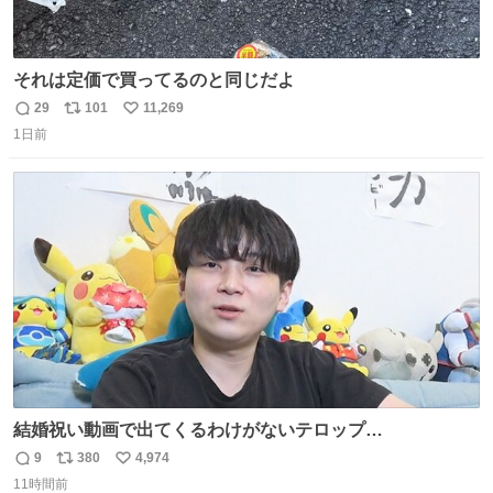
それは定価で買ってるのと同じだよ
29
101
11,269
返
リ
い
1日前
信
ポ
い
数
ス
ね
ト
数
数
結婚祝い動画で出てくるわけがないテロップ
youtu.be/4pJ7U22AYtw
9
380
4,974
返
リ
い
11時間前
信
ポ
い