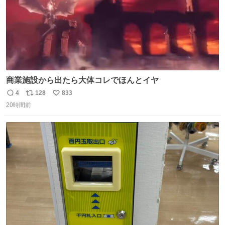
商業施設から出たら大体コレでほんとイヤ
4
128
833
返
リ
い
20時間前
信
ポ
い
数
ス
ね
ト
数
数