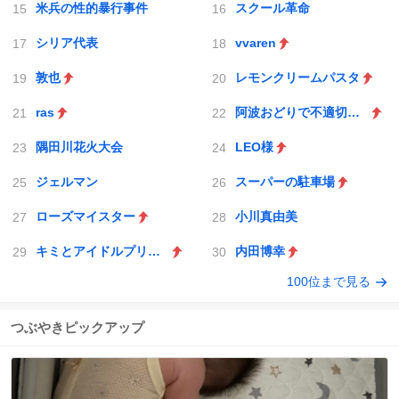
米兵の性的暴行事件
スクール革命
シリア代表
vvaren
敦也
レモンクリームパスタ
ras
阿波おどりで不適切な動画
隅田川花火大会
LEO様
ジェルマン
スーパーの駐車場
ローズマイスター
小川真由美
キミとアイドルプリキュア♪
内田博幸
100位まで見る
つぶやきピックアップ