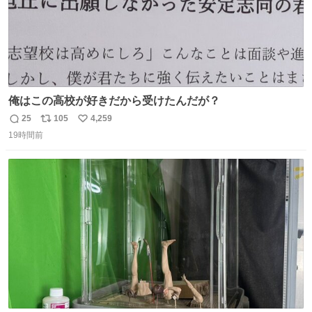
俺はこの高校が好きだから受けたんだが？
25
105
4,259
返
リ
い
19時間前
信
ポ
い
数
ス
ね
ト
数
数