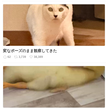
信
ポ
い
数
ス
ね
ト
数
数
変なポーズのまま観察してきた
62
3,739
38,389
返
リ
い
信
ポ
い
数
ス
ね
ト
数
数