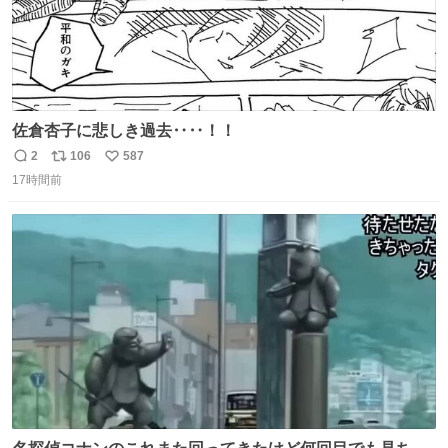
佐倉杏子に悲しき過去‥‥！！
2
106
587
返
リ
い
17時間前
信
ポ
い
数
ス
ね
ト
数
数