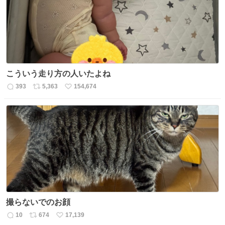
こういう走り方の人いたよね
393
5,363
154,674
返
リ
い
信
ポ
い
数
ス
ね
ト
数
数
撮らないでのお顔
10
674
17,139
返
リ
い