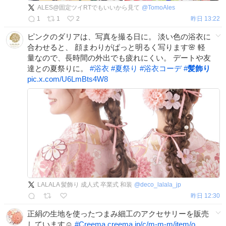
ALES@固定ツイRTでもいいから見て
@
TomoAles
1
1
2
昨日 13:22
ピンクのダリアは、写真を撮る日に。 淡い色の浴衣に
合わせると、 顔まわりがぱっと明るく写ります🌸 軽
量なので、長時間の外出でも疲れにくい。 デートや友
達との夏祭りに。
#
浴衣
#
夏祭り
#
浴衣コーデ
#
髪飾り
pic.x.com/U6LmBts4W8
LALALA 髪飾り 成人式 卒業式 和装
@
deco_lalala_jp
昨日 12:30
正絹の生地を使ったつまみ細工のアクセサリーを販売
しています☺️
#
Creema
creema.jp/c/m-m-m/item/o…