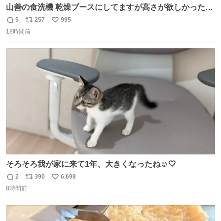
山善の食洗機 乾燥ブースにしてますが高さが欲しかったの
でコレクションケースを置くだけのツルセコ改造 扉が手前
5
257
995
返
リ
い
に開き天井の温度もしっかり上がるのでかなり使いやすく
18時間前
信
ポ
い
なりました😎
数
ス
ね
ト
数
数
そろそろ我が家に来て1年、大きくなったね☺️🤍
2
390
6,698
返
リ
い
8時間前
信
ポ
い
数
ス
ね
ト
数