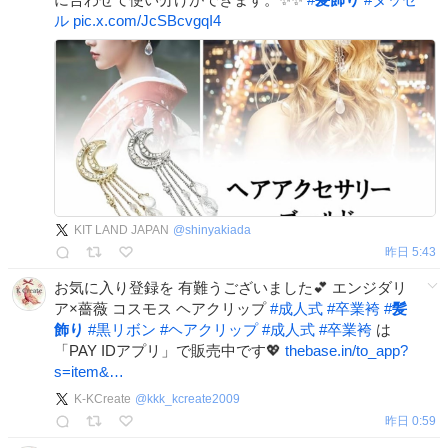
ル
pic.x.com/JcSBcvgqI4
KIT LAND JAPAN
@
shinyakiada
昨日 5:43
お気に入り登録を 有難うございました💕 エンジダリ
ア×薔薇 コスモス ヘアクリップ
#
成人式
#
卒業袴
#
髪
飾り
#
黒リボン
#
ヘアクリップ
#
成人式
#
卒業袴
は
「PAY IDアプリ」で販売中です💖
thebase.in/to_app?
s=item&…
K-KCreate
@
kkk_kcreate2009
昨日 0:59