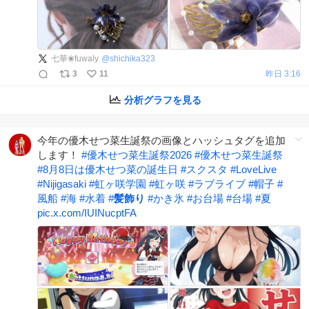
七華❀fuwaly
@
shichika323
3
11
昨日 3:16
分析グラフを見る
今年の優木せつ菜生誕祭の画像とハッシュタグを追加
します！
#
優木せつ菜生誕祭2026
#
優木せつ菜生誕祭
#
8月8日は優木せつ菜の誕生日
#
スクスタ
#
LoveLive
#
Nijigasaki
#
虹ヶ咲学園
#
虹ヶ咲
#
ラブライブ
#
帽子
#
風船
#
海
#
水着
#
髪飾り
#
かき氷
#
お台場
#
台場
#
夏
pic.x.com/IUINucptFA