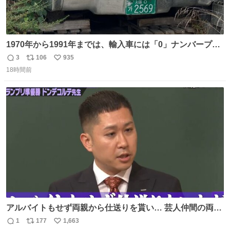
1970年から1991年までは、輸入車には「0」ナンバープレ
ートが使用されていました。 その後、この制度は廃止さ
3
106
935
返
リ
い
れ、すべての「0」ナンバープレートは抹消・無効化され
18時間前
信
ポ
い
ました。 ところが最近、その「0」ナンバープレートを装
数
ス
ね
着した車両が発見されました。 今でも残っていること自体
ト
数
数
が奇跡です……。
アルバイトもせず両親から仕送りを貰い… 芸人仲間の両親
のスネまでかじる!? ドンデコルテ銀次⚡️ 無料見逃し配信は
1
177
1,663
返
リ
い