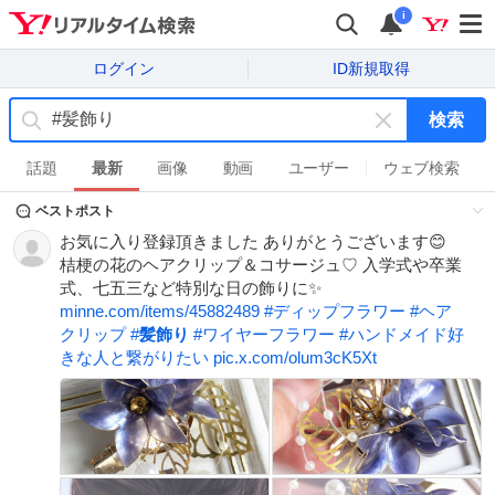
i
ログイン
ID新規取得
検索
キ
ー
話題
最新
画像
動画
ユーザー
ウェブ検索
ワ
ベストポスト
ー
ド
お気に入り登録頂きました ありがとうございます😊
を
桔梗の花のヘアクリップ＆コサージュ♡ 入学式や卒業
消
式、七五三など特別な日の飾りに✨
す
minne.com/items/45882489
#
ディップフラワー
#
ヘア
クリップ
#
髪飾り
#
ワイヤーフラワー
#
ハンドメイド好
きな人と繋がりたい
pic.x.com/olum3cK5Xt