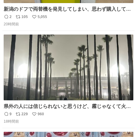
新潟のドフで両替機を発見してしまい、思わず購入してし
まい大阪に発送するイベントが発生
2
105
5,055
返
リ
い
20時間前
信
ポ
い
数
ス
ね
ト
数
数
県外の人には信じられないと思うけど、霧じゃなくて火山
灰です🌋 #桜島
9
229
960
返
リ
い
18時間前
信
ポ
い
数
ス
ね
ト
数