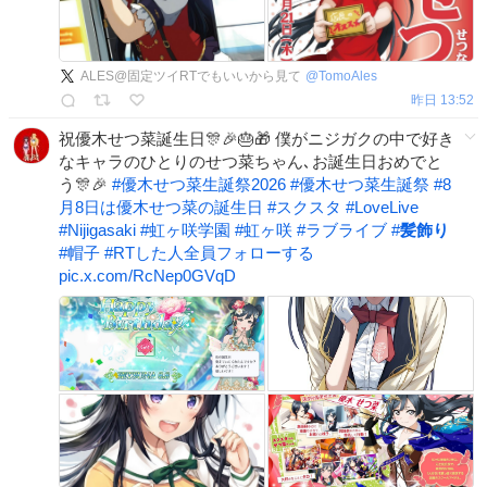
ALES@固定ツイRTでもいいから見て
@
TomoAles
昨日 13:52
祝優木せつ菜誕生日🎊🎉🎂🎁 僕がニジガクの中で好き
なキャラのひとりのせつ菜ちゃん､お誕生日おめでと
う🎊🎉
#
優木せつ菜生誕祭2026
#
優木せつ菜生誕祭
#
8
月8日は優木せつ菜の誕生日
#
スクスタ
#
LoveLive
#
Nijigasaki
#
虹ヶ咲学園
#
虹ヶ咲
#
ラブライブ
#
髪飾り
#
帽子
#
RTした人全員フォローする
pic.x.com/RcNep0GVqD