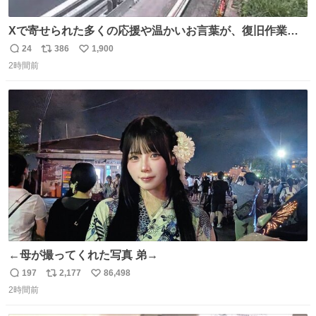
Xで寄せられた多くの応援や温かいお言葉が、復旧作業に
携わる社員の大きな励みとなっております。ありがとうご
24
386
1,900
返
リ
い
ざいます。 九州道
2時間前
信
ポ
い
数
ス
ね
ト
数
数
←母が撮ってくれた写真 弟→
197
2,177
86,498
返
リ
い
2時間前
信
ポ
い
数
ス
ね