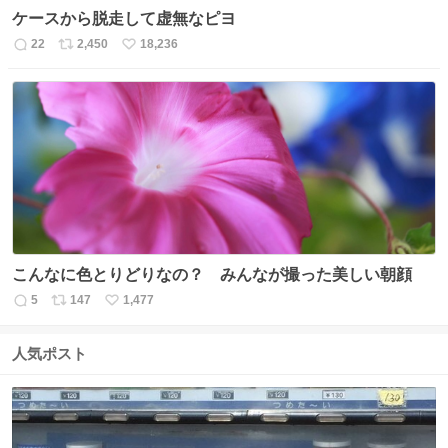
ケースから脱走して虚無なピヨ
22
2,450
18,236
返
リ
い
信
ポ
い
数
ス
ね
ト
数
数
こんなに色とりどりなの？ みんなが撮った美しい朝顔
5
147
1,477
返
リ
い
信
ポ
い
数
ス
ね
人気ポスト
ト
数
数