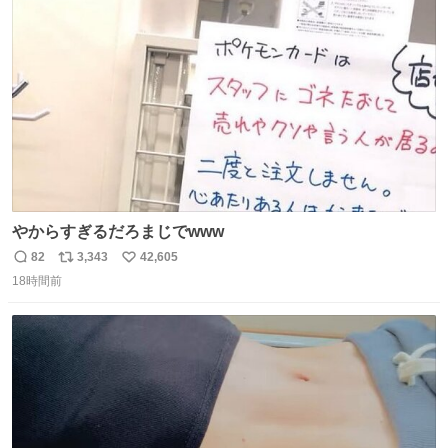
ト
数
数
やからすぎるだろまじでwww
82
3,343
42,605
返
リ
い
18時間前
信
ポ
い
数
ス
ね
ト
数
数