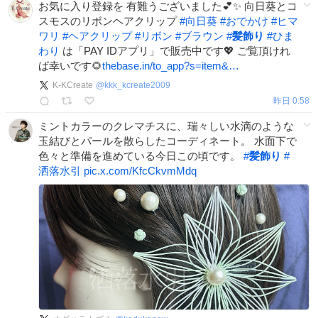
お気に入り登録を 有難うございました💕✨ 向日葵とコ
スモスのリボンヘアクリップ
#
向日葵
#
おでかけ
#
ヒマ
ワリ
#
ヘアクリップ
#
リボン
#
ブラウン
#
髪飾り
#
ひま
わり
は「PAY IDアプリ」で販売中です💖 ご覧頂けれ
ば幸いです🌻
thebase.in/to_app?s=item&…
K-KCreate
@
kkk_kcreate2009
昨日 0:58
ミントカラーのクレマチスに、瑞々しい水滴のような
玉結びとパールを散らしたコーディネート。 水面下で
色々と準備を進めている今日この頃です。
#
髪飾り
#
洒落水引
pic.x.com/KfcCkvmMdq