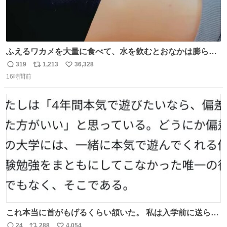
ふえるワカメを大量に食べて、水を飲むとおなかは膨ら
む・・・・！？ ⚠️よい子は絶対マネしないでね⚠️ #夏休み
319
1,213
36,328
返
リ
い
の自由研究
16時間前
信
ポ
い
数
ス
ね
ト
数
数
これ本当に首がもげるくらい頷いた。 私は入学前に送られ
てきた、大学のサークル紹介冊子を見た時点で終わりを感
24
288
4,054