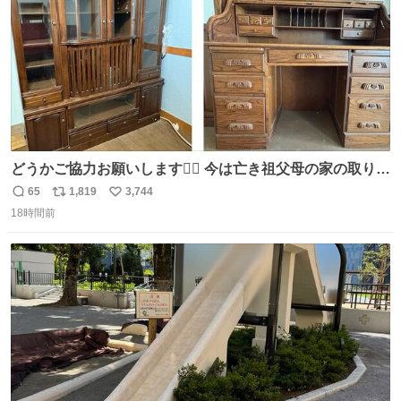
どうかご協力お願いします🙇‍♂️ 今は亡き祖父母の家の取り壊
しが決まり、どうしても処分して欲しくない食器棚と机の
65
1,819
3,744
返
リ
い
引き取り手を探しております この2つは私の祖母が当初一
18時間前
信
ポ
い
目惚れで購入したもので、祖母はc型肝炎で58歳という若
数
ス
ね
さで亡くなりましたが、この家具達をとても大切にしてお
ト
数
数
りました 続く↓