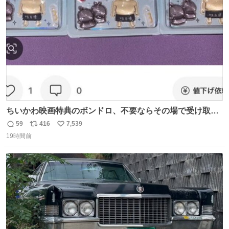
数
ちいかわ映画特典のボンドロ、不要ならその場で受け取り
辞退すれば良いのに白々しい
59
416
7,539
返
リ
い
19時間前
信
ポ
い
数
ス
ね
ト
数
数