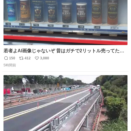
若者よAI画像じゃないぞ 昔はガチで2リットル売ってたん
やでw
150
412
3,080
返
リ
い
5時間前
信
ポ
い
数
ス
ね
ト
数
数