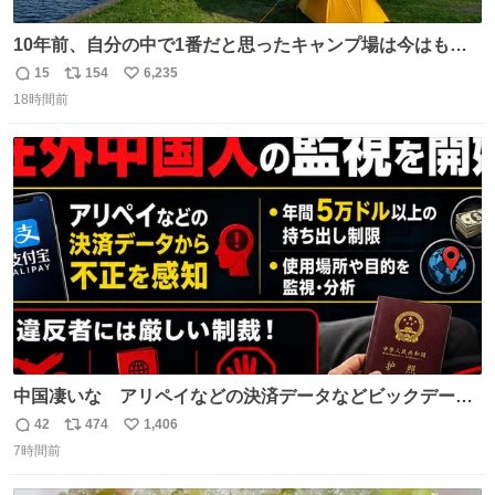
10年前、自分の中で1番だと思ったキャンプ場は今はもう
ない
15
154
6,235
返
リ
い
18時間前
信
ポ
い
数
ス
ね
ト
数
数
中国凄いな アリペイなどの決済データなどビックデータ
で海外にいる中国人の監視をはじめ、多額の資金決済など
42
474
1,406
返
リ
い
があれば帰国命令を出しはじめたらしい。そして、パスポ
7時間前
信
ポ
い
ート取上げで二度と出国できないと、、
数
ス
ね