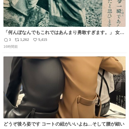
「何んぼなんでもこれではあんまり勇敢すぎます。」 女性
の立ち振る舞い指南コーナーで、大股を「下品」や「はし
3
1,262
5,415
返
リ
い
たない」という言葉を使わず「勇敢すぎます」と洒落っ気
16時間前
信
ポ
い
たっぷりにたしなめる当時の言葉選びよ 勇敢すぎます、使
数
ス
ね
っていきたい… （昭和4年婦人倶楽部新年号より）
ト
数
数
どうぞ後ろ姿です コートの紐がいいよね…そして腰が細い