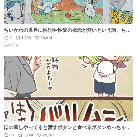
ちいかわの世界に性別や性愛の概念が無いという話、ちい
かわタロットでも恋人・女帝・女教皇あたりは性別を意識
9
1,300
10,014
返
リ
い
させないように描かれてるんだよね。かなり徹底している
15時間前
信
ポ
い
印象。
数
ス
ね
ト
数
数
ほの暮しやってると渡すボタンと食べるボタンめっちゃ間
違えるんやけど
65
3,240
25,163