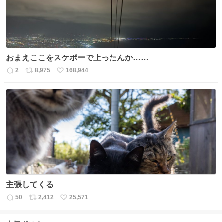
おまえここをスケボーで上ったんか……
2
8,975
168,944
返
リ
い
信
ポ
い
数
ス
ね
ト
数
数
主張してくる
50
2,412
25,571
返
リ
い
信
ポ
い