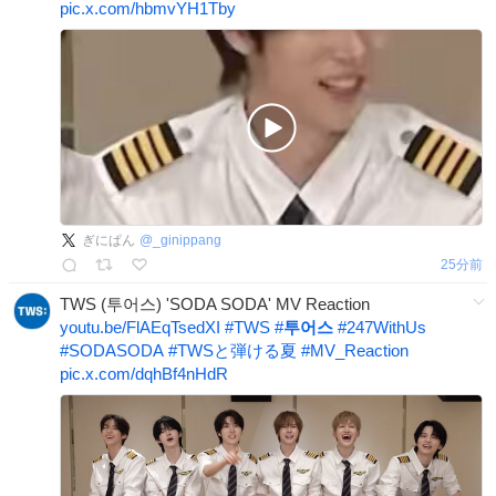
pic.x.com/hbmvYH1Tby
ぎにぱん
@
_ginippang
25分前
TWS (투어스) 'SODA SODA' MV Reaction
youtu.be/FlAEqTsedXI
#
TWS
#
투어스
#
247WithUs
#
SODASODA
#
TWSと弾ける夏
#
MV_Reaction
pic.x.com/dqhBf4nHdR