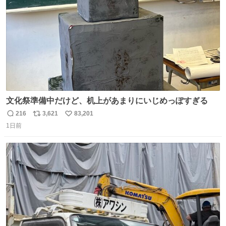
数
文化祭準備中だけど、机上があまりにいじめっぽすぎる
216
3,621
83,201
返
リ
い
1日前
信
ポ
い
数
ス
ね
ト
数
数