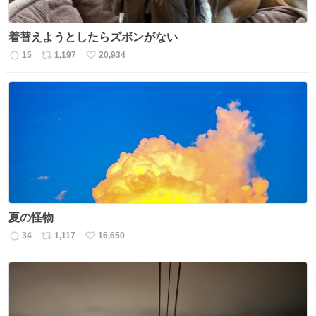
着替えようとしたらズボンがない
15
1,197
20,934
返
リ
い
信
ポ
い
数
ス
ね
ト
数
数
夏の怪物
34
1,117
16,650
返
リ
い
信
ポ
い
数
ス
ね
ト
数
数