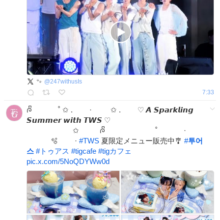
🐾
@
247withusIs
7:33
ᰍᩚ ˚ ✩ . · ✩ . ♡ 𝘼 𝙎𝙥𝙖𝙧𝙠𝙡𝙞𝙣𝙜
𝙎𝙪𝙢𝙢𝙚𝙧 𝙬𝙞𝙩𝙝 𝙏𝙒𝙎 ♡
✩ ᰍᩚ ˚ ·
🫧 ·
#
TWS
夏限定メニュー販売中🎐
#
투어
스
#
トゥアス
#
tigcafe
#
tigカフェ
pic.x.com/5NoQDYWw0d