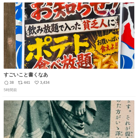
数
ス
ね
る恐る部屋の扉を開けた先にこの光景が待ってた時の少年
ト
数
数
の反応を答えよ
すごいこと書くなあ
38
441
3,434
返
リ
い
5時間前
信
ポ
い
数
ス
ね
ト
数
数