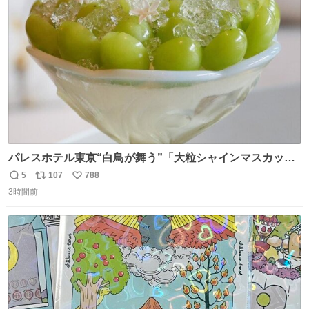
ト
数
数
パレスホテル東京“白鳥が舞う”「大粒シャインマスカット
パフェ」キラキラ輝く水面ジュレ添え - fashion-
5
107
788
返
リ
い
press.net/news/149567
3時間前
信
ポ
い
数
ス
ね
ト
数
数