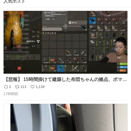
数
ス
ね
人気ポスト
ト
数
数
【悲報】 15時間掛けて建築した布団ちゃんの拠点、ボマー
集団の突撃により一瞬にして崩壊
2
113
1,130
返
リ
い
17時間前
信
ポ
い
数
ス
ね
ト
数
数