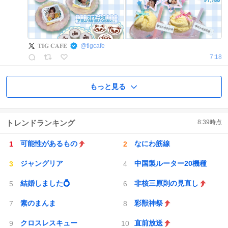
𝐓𝐈𝐆 𝐂𝐀𝐅𝐄
@
tigcafe
7:18
もっと見る
トレンドランキング
8:39
時点
可能性があるもの
なにわ筋線
ジャングリア
中国製ルーター20機種
結婚しました💍
非核三原則の見直し
素のまんま
彩獣神祭
クロスレスキュー
直前放送