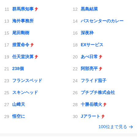
群馬県知事
黒島結菜
海外事務所
バスセンターのカレー
尾田剛樹
深夜枠
措置命令
EXサービス
任天堂決算
あべ日常
238個
阿部亮平
フランスベッド
フライド茄子
スキンヘッド
プチプチ株式会社
山﨑天
十勝岳噴火
悟空に
Jアラート
100位まで見る