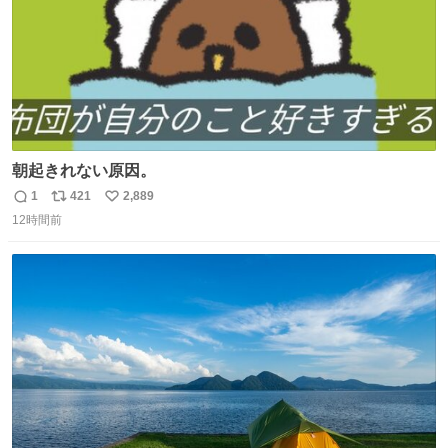
朝起きれない原因。
1
421
2,889
返
リ
い
12時間前
信
ポ
い
数
ス
ね
ト
数
数