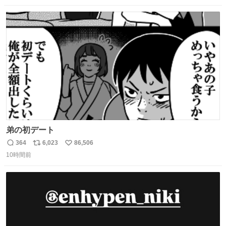
数
ス
ね
ト
数
数
弟の初デート
364
6,023
86,506
返
リ
い
10時間前
信
ポ
い
数
ス
ね
ト
数
数