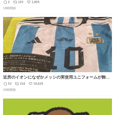
2
103
1,905
返
リ
い
19時間前
信
ポ
い
数
ス
ね
ト
数
数
近所のイオンになぜかメッシの実使用ユニフォームが飾っ
てあっておもろい
53
316
19,629
返
リ
い
20時間前
信
ポ
い
数
ス
ね
ト
数
数