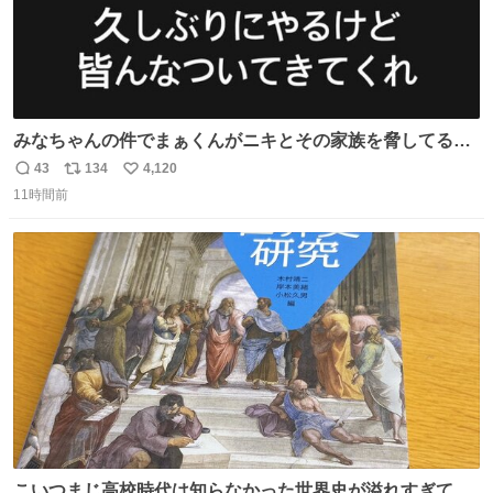
みなちゃんの件でまぁくんがニキとその家族を脅してるけ
ど絶対間違えてる。 悪いのは誹謗中傷した人達でしょ。こ
43
134
4,120
返
リ
い
んなのみなちゃん望んでないし曲がった正義すぎる
11時間前
信
ポ
い
数
ス
ね
ト
数
数
こいつまじ高校時代は知らなかった世界史が溢れすぎてて