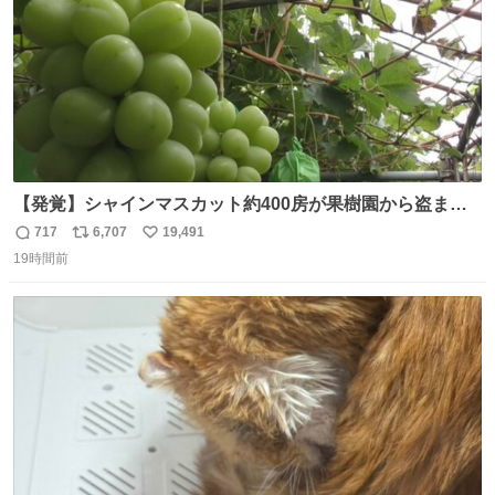
【発覚】シャインマスカット約400房が果樹園から盗まれ
る 栃木・佐野市 news.livedoor.com/article/detail… 被害
717
6,707
19,491
返
リ
い
に遭った果樹園には防犯カメラなどはなく、シャインマス
19時間前
信
ポ
い
カットが盗まれた木には刃物などで切られた跡が。市内で
数
ス
ね
今年に入って同様の被害は確認されておらず、警察はパト
ト
数
数
ロールを強化する。