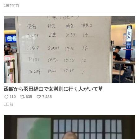
返
リ
い
19時間前
信
ポ
い
数
ス
ね
ト
数
数
函館から羽田経由で女満別に行く人がいて草
110
635
7,485
返
リ
い
1日前
信
ポ
い
数
ス
ね
ト
数
数