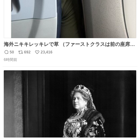
海外ニキキレッキレで草 （ファーストクラスは前の座席で
あるため）
50
692
23,416
返
リ
い
6時間前
信
ポ
い
数
ス
ね
ト
数
数