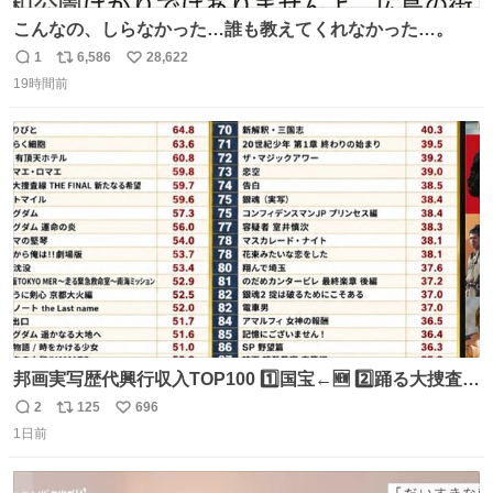
こんなの、しらなかった…誰も教えてくれなかった…。
1
6,586
28,622
返
リ
い
19時間前
信
ポ
い
数
ス
ね
ト
数
数
邦画実写歴代興行収入TOP100 1️⃣国宝←🆕 2️⃣踊る大捜査線
THE MOVIE2 3️⃣南極物語 4️⃣踊る大捜査線 THE MOVIE 5️⃣
2
125
696
返
リ
い
子猫物語 6️⃣劇場版コード・ブルー 7️⃣天と地と 8️⃣永遠の0
1日前
信
ポ
い
9️⃣ROOKIES-卒業- 🔟世界の中心で、愛をさけぶ … 44位 ほ
数
ス
ね
どなく、お別れです←🆕 … 60位 キングダム 魂の決戦←🆕
ト
数