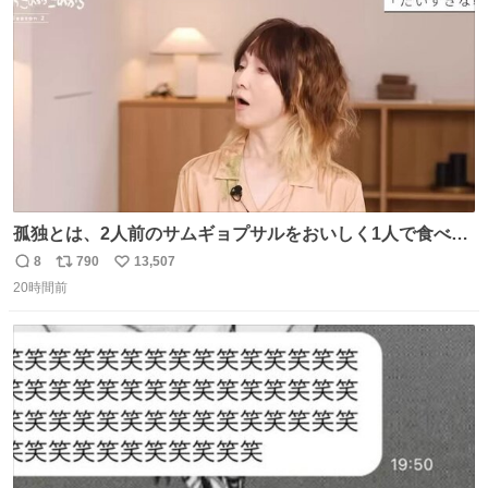
数
孤独とは、2人前のサムギョプサルをおいしく1人で食べる
ことである←好きすぎる
8
790
13,507
返
リ
い
20時間前
信
ポ
い
数
ス
ね
ト
数
数