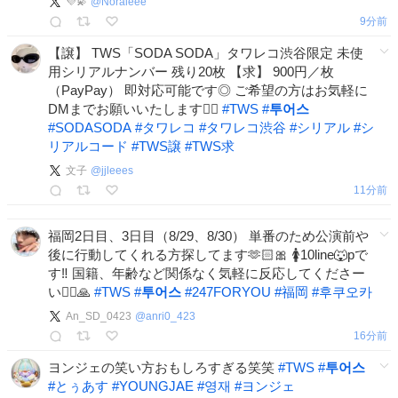
💜💫
@
Noraieee
9分前
【譲】 TWS「SODA SODA」タワレコ渋谷限定 未使
用シリアルナンバー 残り20枚 【求】 900円／枚
（PayPay） 即対応可能です◎ ご希望の方はお気軽に
DMまでお願いいたします🙇‍♂️
#
TWS
#
투어스
#
SODASODA
#
タワレコ
#
タワレコ渋谷
#
シリアル
#
シ
リアルコード
#
TWS譲
#
TWS求
文子
@
jjleees
11分前
福岡2日目、3日目（8/29、8/30） 単番のため公演前や
後に行動してくれる方探してます︎🫶🏻🎀 🚺10line🐺pで
す‼️ 国籍、年齢など関係なく気軽に反応してくださー
い🙇‍♀️🙏
#
TWS
#
투어스
#
247FORYOU
#
福岡
#
후쿠오카
An_SD_0423
@
anri0_423
16分前
ヨンジェの笑い方おもしろすぎる笑笑
#
TWS
#
투어스
#
とぅあす
#
YOUNGJAE
#
영재
#
ヨンジェ