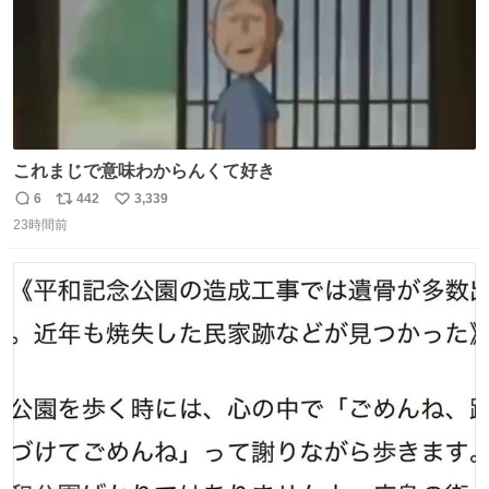
これまじで意味わからんくて好き
6
442
3,339
返
リ
い
23時間前
信
ポ
い
数
ス
ね
ト
数
数