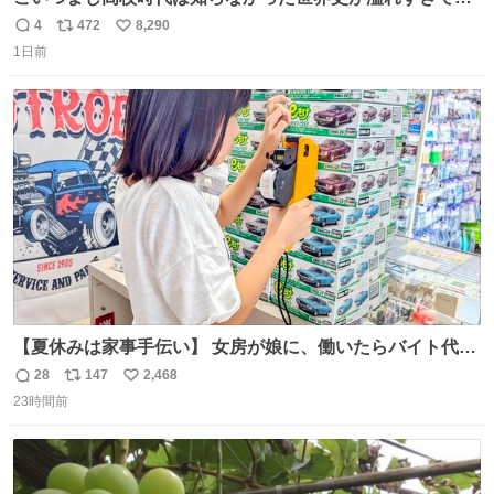
𝑩𝑰𝑮 𝑳𝑶𝑽𝑬＿＿
4
472
8,290
返
リ
い
1日前
信
ポ
い
数
ス
ね
ト
数
数
【夏休みは家事手伝い】 女房が娘に、働いたらバイト代も
らえば？と言ったら、娘は、いらない、と言って黙々と働
28
147
2,468
返
リ
い
いてくれました。 あとでソフトクリーム買ってやろうと思
23時間前
信
ポ
い
いました。
数
ス
ね
ト
数
数