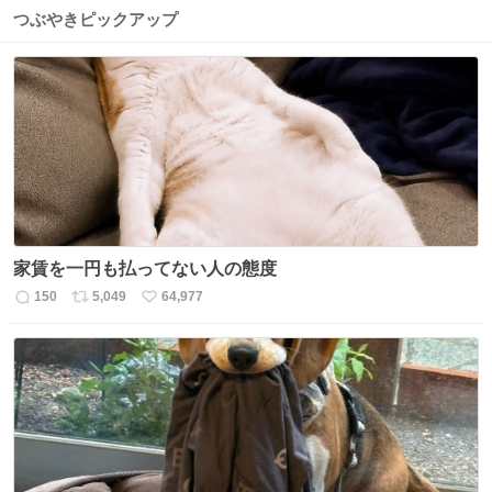
つぶやきピックアップ
家賃を一円も払ってない人の態度
150
5,049
64,977
返
リ
い
信
ポ
い
数
ス
ね
ト
数
数