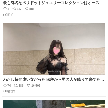
最も有名なペリドットジュエリーコレクションはオースト
リア大公妃イザベラが所有していたもの。一時期キッチン
1
117
588
返
リ
い
ペーパーに包んで保管されていたことに衝撃💥を受けた。
8時間前
信
ポ
い
数
ス
ね
ト
数
数
わたし超勘違い女だった 階段から男の人が降りて来てたん
だけど この格好の女が立ってたら一回は足が止まるでし
74
186
10,503
返
リ
い
ょ？普通。降りてきたのは仕事帰りっぽい男の人で、足取
21時間前
信
ポ
い
り重そうに歩いてて見るからに異変を感じたんだけど
数
ス
ね
ト
数