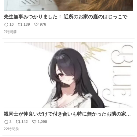
先生無事みつかりました！ 近所のお家の庭のはじっこでう
ずくまってました💦 拡散してくれたり探してくれたみなさ
10
139
976
返
リ
い
ん本当にありがとございます！ 飛び出し防止柵を増やして
2時間前
信
ポ
い
先生とちょびが怖い思いをしないでいいようにしようと思
数
ス
ね
う！
ト
数
数
親同士が仲良いだけで付き合いも特に無かったお隣の家に
自分とこの親が外せない用事があるからと半ば強制的に預
2
142
1,090
返
リ
い
けられて空き部屋が無いからたまに見かけるけどロクに会
22時間前
信
ポ
い
話したことも無い一人娘と同じ部屋で寝るように言われ恐