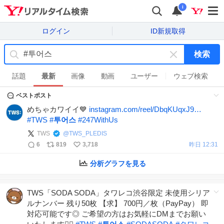
i
ログイン
ID新規取得
検索
キ
ー
話題
最新
画像
動画
ユーザー
ウェブ検索
ワ
ベストポスト
ー
ド
めちゃカワイイ💙
instagram.com/reel/DbqKUqxJ9…
を
#
TWS
#
투어스
#
247WithUs
消
TWS
@
TWS_PLEDIS
す
6
819
3,718
昨日 12:31
分析グラフを見る
TWS「SODA SODA」タワレコ渋谷限定 未使用シリア
ルナンバー 残り50枚 【求】 700円／枚（PayPay） 即
対応可能です◎ ご希望の方はお気軽にDMまでお願い