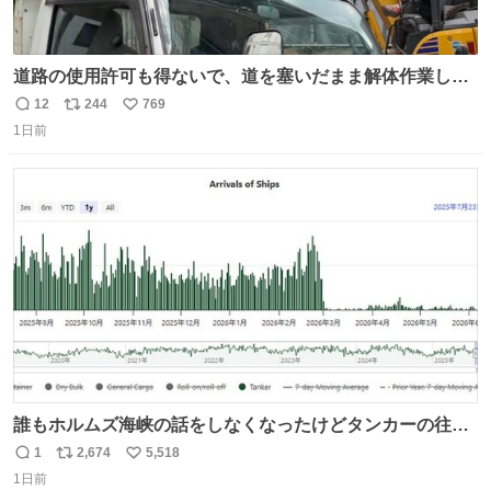
道路の使用許可も得ないで、道を塞いだまま解体作業して
る。 写真を撮ろうとしたら「勝手に写真撮るな馬鹿野郎」
12
244
769
返
リ
い
と罵倒されるなど。
1日前
信
ポ
い
数
ス
ね
ト
数
数
誰もホルムズ海峡の話をしなくなったけどタンカーの往来
は消滅したままですねと
1
2,674
5,518
返
リ
い
1日前
信
ポ
い