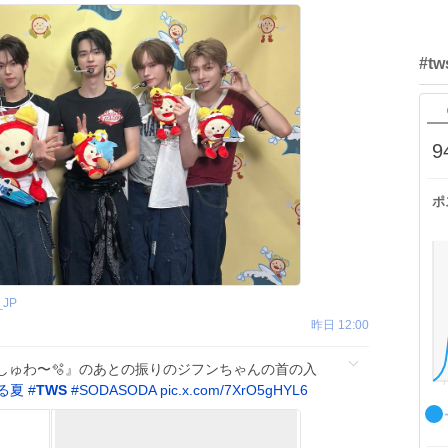
#t
9
ポ
_JP
昨日 12:00
しゅわ〜🫧』のあとの振りのジフンちゃんの首の入
る夏
#
TWS
#
SODASODA
pic.x.com/7XrO5gHYL6