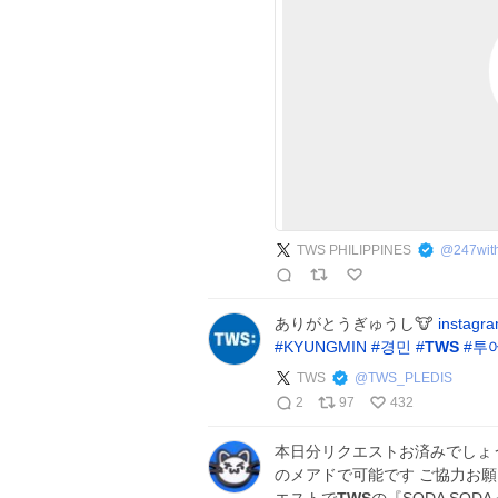
TWS PHILIPPINES
@
247wi
ありがとうぎゅうし🐮
instagr
#
KYUNGMIN
#
경민
#
TWS
#
투
TWS
@
TWS_PLEDIS
2
97
432
本日分リクエストお済みでしょう
のメアドで可能です ご協力お願