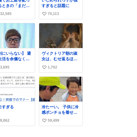
場でお土産を配っ
いじめられっ子が強
るときの「まだ気
すぎると話題に
いてませんよ」的
32,585
70,113
い
演技が毎回シンド
。
い
ね
数
別にいらない】 避
ヴィクトリア朝の淑
生活を余儀なくさ
女は、むせ返るほど
ている子どもたち
大量の香水を身につ
3,695
1,702
い
ためにヒカキンボ
けるものではないと
クス1000個を寄付
されていた。それで
い
せていただきまし
も香水は、髪や肌の
ね
手入れと同じくら
数
い、ヴィクトリア朝
の女性達の美容習慣
に欠かせないものだ
モすぎる
冷たーい。 子供に冷
った。 当時の香水
感ポンチョを着せて
は、現在私たちが知
あげたら大はしゃぎ
る香水よりも単純な
9,062
59,499
い
で喜んでくれまし
組成で、その大部分
た。 こんな素敵な代
い
は薔薇、菫、ベルガ
物を提供してくれた
モット、
ね