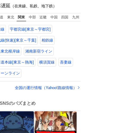
山口県の恩師に感
数
車遅延
（在来線、私鉄、地下鉄）
謝。
道
東北
関東
中部
近畿
中国
四国
九州
崎線
宇都宮線[東京～宇都宮]
線(快速)[東京～千葉]
相鉄線
浜東北根岸線
湘南新宿ライン
道本線[東京～熱海]
横須賀線
吾妻線
リーンライン
全国の運行情報（Yahoo!路線情報）
SNSのバズまとめ