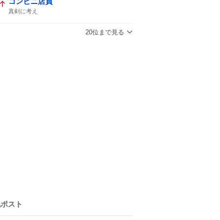
コンビニ店員
真剣に考え
20位まで見る
気ポスト