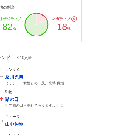
情の割合
ポジティブ
ネガティブ
82
18
%
%
レンド
6:10
更新
エンタメ
及川光博
ミッチー
女性との
及川光博 再婚
一般女性
幼稚園の運動会
一般の方と
動物
俳優として
56歳
猫の日
世界猫の日
幸せでありますように
今日は何の日?
ニュース
山中伸弥