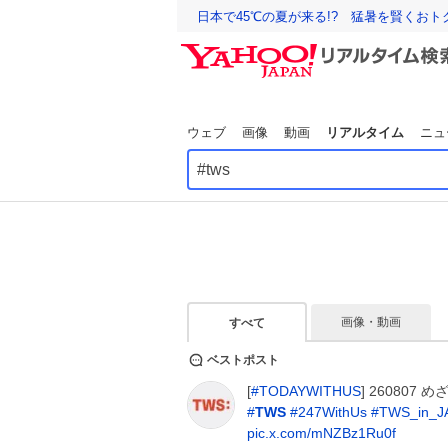
日本で45℃の夏が来る!? 猛暑を賢くお
ウェブ
画像
動画
リアルタイム
ニュ
画像・動画
すべて
ベストポスト
[
#
TODAYWITHUS
] 260807
#
TWS
#
247WithUs
#
TWS_in_J
pic.x.com/mNZBz1Ru0f