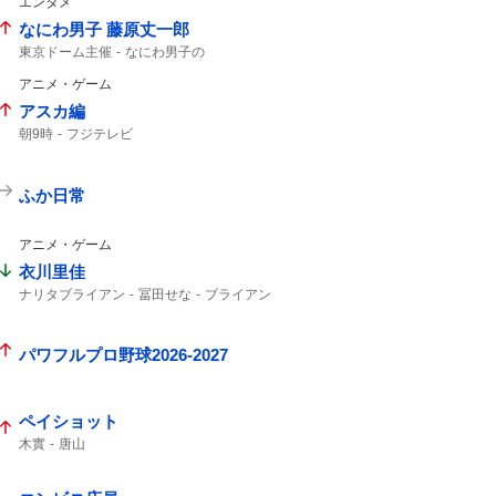
エンタメ
なにわ男子 藤原丈一郎
東京ドーム主催
なにわ男子の
楽天イーグルス
東京ドームで
なにわ男子
アニメ・ゲーム
東京ドーム
アスカ編
朝9時
フジテレビ
ふか日常
アニメ・ゲーム
衣川里佳
ナリタブライアン
冨田せな
ブライアン
ウマ娘
一般男性
パワフルプロ野球2026-2027
ペイショット
木實
唐山