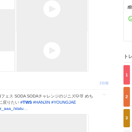
感
ト
1
2分前
ェス SODA SODAチャレンジのジニズ🐶🐰 めち
2
に戻りたい
#
TWS
#
HANJIN
#
YOUNGJAE
z_aaa_/statu…
3