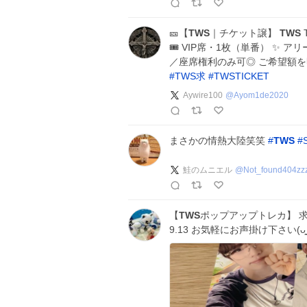
🎫【
TWS
｜チケット譲】
TWS
T
🎟️ VIP席・1枚（単番） ✨
／座席権利のみ可◎ ご希望額を明記
#
TWS求
#
TWSTICKET
Aywire100
@
Ayom1de2020
まさかの情熱大陸笑笑
#
TWS
#
鮭のムニエル
@
Not_found404zz
【
TWS
ポップアップトレカ】 求
9.13 お気軽にお声掛け下さい(ᴗ͈ˬᴗ