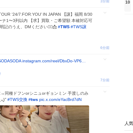
3分前
10
OUR ‘24/7:FOR:YOU’ IN JAPAN 【譲】福岡 8/30
 アリーナ1〜3列以内 【求】買取・ご希望額 本確対応可
のうえ、DMください🙇‍♀️📩
#
TWS
#
TWS譲
6分前
SODASODA
instagram.com/reel/DbxDo-VP6…
z
7分前
→同種ドフンorシニュorギョンミン 手渡しのみ
͈)"
#
TWS交換
#
tws
pic.x.com/eYacBrd7dN
人