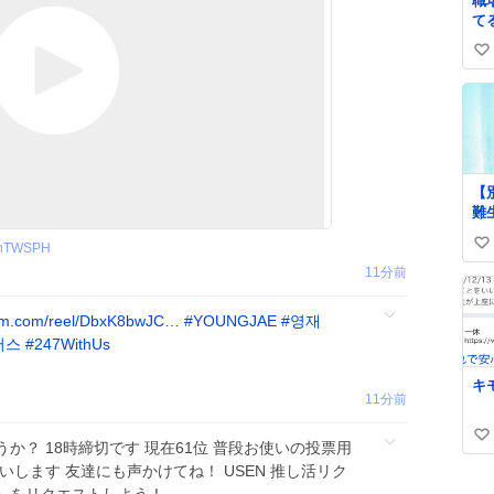
職
て
づ
い
な
い
い
ね
数
【
難
れ
thTWSPH
い
の
ッ
11分前
い
さ
ね
た
am.com/reel/DbxK8bwJC…
#
YOUNGJAE
#
영재
数
어스
#
247WithUs
キ
11分前
い
か？ 18時締切です 現在61位 普段お使いの投票用
い
いします 友達にも声かけてね！ USEN 推し活リク
ね