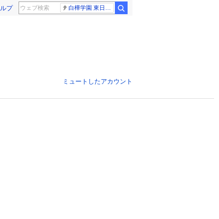
ルプ
白樺学園 東日大昌平
ミュートしたアカウント