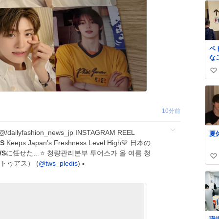
ベ
な
ま
い
る
！
い
対
ね
ん
数
ブ
10分前
ww
@/dailyfashion_news_jp INSTAGRAM REEL
夏
S
Keeps Japan’s Freshness Level High💙 日本の
WS
に任せた…⭐️ 청량관리본부 투어스가 올 여름 청
い
トゥアス） (
@tws_pledis
) ▪️
い
ね
数