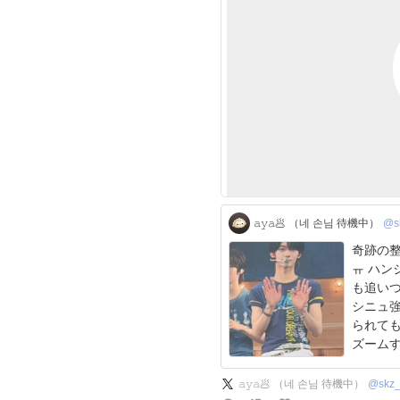
𝚊𝚢𝚊🥟 （네 손님 待機中）
@s
奇跡の
ㅠ ハンジンがカンペ全部消化してくれて、書き足して
も追いつ
シニュ
られてもうだめです
ズームす
x.com/t
𝚊𝚢𝚊🥟 （네 손님 待機中）
@
skz