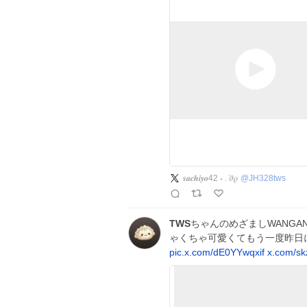
𝒔𝒂𝒄𝒉𝒊𝒚𝒐42 ˖ . ݁𝜗𝜚
@
JH328tws
TWS
ちゃんのめざましWANGANフ
ゃくちゃ可愛くてもう一度昨日
pic.x.com/dE0YYwqxif
x.com/sk