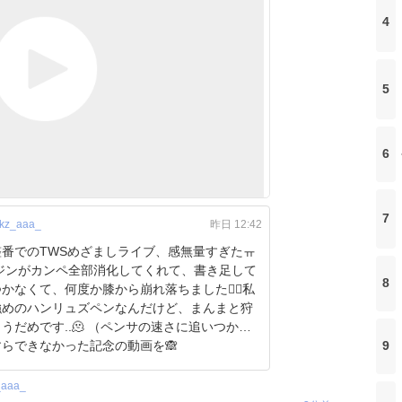
4
5
6
7
kz_aaa_
昨日 12:42
整番でのTWSめざましライブ、感無量すぎたㅠ
8
かなくて、何度か膝から崩れ落ちました😶‍🌫️私
強めのハンリュズペンなんだけど、まんまと狩
..🫠 （ペンサの速さに追いつかず
らできなかった記念の動画を🙈
9
ws_pledis_jp/…
_aaa_