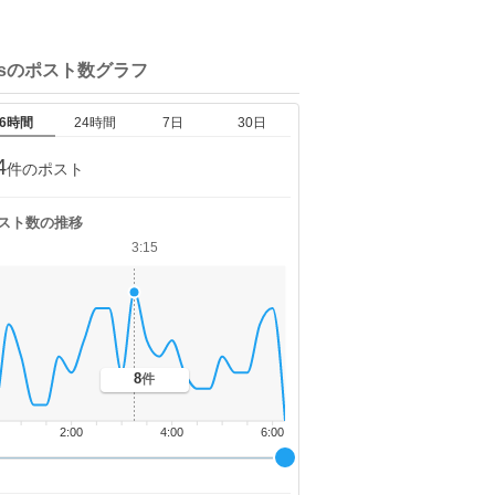
wsの
ポスト数グラフ
6時間
24時間
7日
30日
4
件のポスト
スト数の推移
3:15
8
件
2:00
4:00
6:00