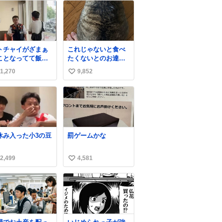
トチャイがざまぁ
これじゃないと食べ
ことなってて飯う
たくないとのお達し
すぎ
だったので、しっぽ
1,270
9,852
い
〜〜〜！！！！！
置き場係になってい
！！ 店員さんの神
る
い
応によって先頭並
ね
でたのに列からハ
数
られてた
wwwwwwwwww
休み入った小3の豆
罰ゲームかな
2,499
4,581
い
い
ね
数