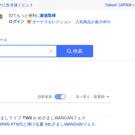
Yahoo! JAPAN
ヘ
トクに生き抜くヒント
IDでもっと便利に
新規取得
ログイン
ボーナスセレクション 人気商品が最大40％
ース
検索
キ
ー
ワ
ー
ド
を
消
自動更新
並べ替え：
新着順
す
 めざましライブ
TWS
in めざましWANGANフェス
APAN
#
TWSと弾ける夏
#
めざましWANGANフェス