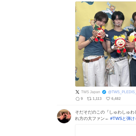
TWS Japan
@
TWS_PLEDIS
9
1,113
6,482
そだそだのこの『しゅわしゅわ
れ方の大ファン←
#
TWSと弾け