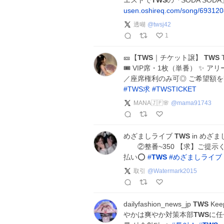
エストで
TWS
の『SODA SO
usen.oshireq.com/song/693120
透㗅
@
twsj42
1
🎫【
TWS
｜チケット譲】
TWS
T
🎟️ VIP席・1枚（単番） ✨
／座席権利のみ可◎ ご希望額を明記
#
TWS求
#
TWSTICKET
MANA🇯🇵🌸
@
mama91743
めざましライブ
TWS
in めざま
②整番~350 【求】ご提示くだ
払い⭕️
#
TWS
#
めざましライブ
取引
@
Watermark2015
dailyfashion_news_jp
TWS
Kee
やかは爽やか対策本部
TWS
に任