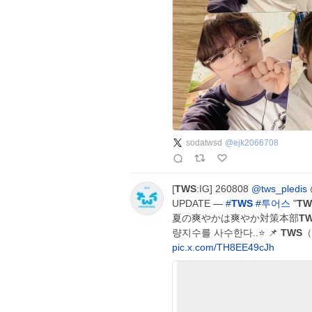
sodatwsd
@
ejk2066708
[
TWS
:IG] 260808
@tws_pledis
UPDATE —
#
TWS
#
투어스
"
TW
夏の爽やかは爽やか対策本部
T
량지수를 사수한다..⭐️ 📌
TWS
（
pic.x.com/TH8EE49cJh