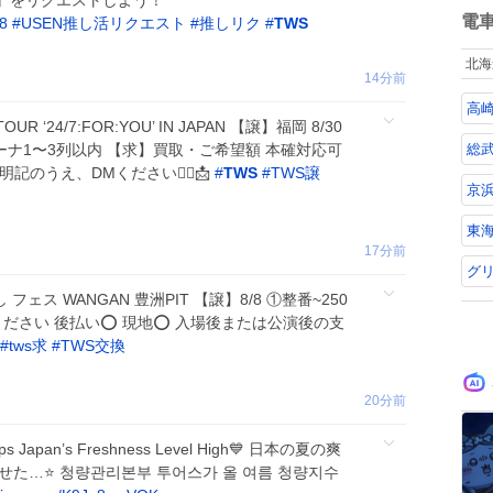
DA』をリクエストしよう！
数
電
8
#
USEN推し活リクエスト
#
推しリク
#
TWS
北海
14分前
高
OUR ‘24/7:FOR:YOU’ IN JAPAN 【譲】福岡 8/30
総武
 アリーナ1〜3列以内 【求】買取・ご希望額 本確対応可
のうえ、DMください🙇‍♀️📩
#
TWS
#
TWS譲
京
東海
17分前
グ
し フェス WANGAN 豊洲PIT 【譲】8/8 ①整番~250
さい 後払い⭕️ 現地⭕️ 入場後または公演後の支
#
tws求
#
TWS交換
20分前
ps Japan’s Freshness Level High💙 日本の夏の爽
せた…⭐️ 청량관리본부 투어스가 올 여름 청량지수