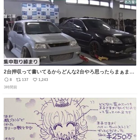
数
2台押収って書いてるからどんな2台やろ思ったらまぁまぁ
へんてこな1台押収してて笑い止まらん
8
137
1,243
返
リ
い
3時間前
信
ポ
い
数
ス
ね
ト
数
数