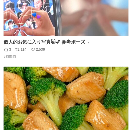
個人的お気に入り写真😻💕 参考ポーズ→
3
114
2,539
返
リ
い
9時間前
信
ポ
い
数
ス
ね
ト
数
数