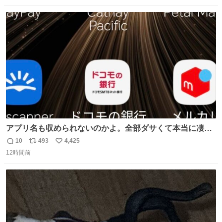
数
ス
ね
ト
数
数
アプリ名も収められないのかよ。全部ダサくて本当に凄
い。 https://t.co/LemyLGyVkR
10
493
4,425
返
リ
い
12時間前
信
ポ
い
数
ス
ね
ト
数
数