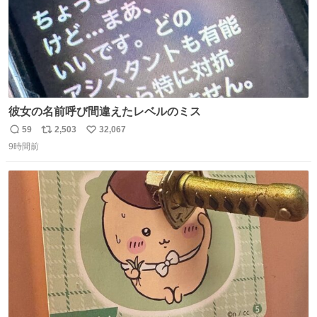
彼女の名前呼び間違えたレベルのミス
59
2,503
32,067
返
リ
い
9時間前
信
ポ
い
数
ス
ね
ト
数
数