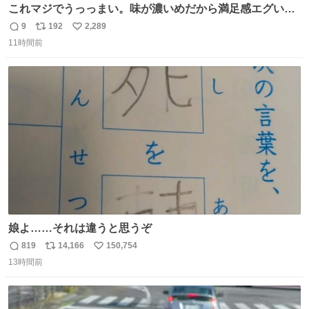
これマジでうっっまい。味が濃いめだから満足感エグいし
1週間で3キロ痩せた😭
9
192
2,289
返
リ
い
11時間前
信
ポ
い
数
ス
ね
ト
数
数
娘よ……それは違うと思うぞ
819
14,166
150,754
返
リ
い
13時間前
信
ポ
い
数
ス
ね
ト
数