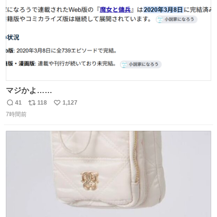
マジかよ……
41
118
1,127
返
リ
い
7時間前
信
ポ
い
数
ス
ね
ト
数
数