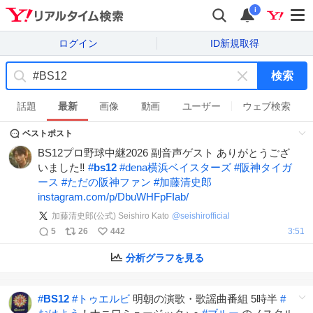
i
ログイン
ID新規取得
検索
キ
ー
話題
最新
画像
動画
ユーザー
ウェブ検索
ワ
ベストポスト
ー
ド
BS12プロ野球中継2026 副音声ゲスト ありがとうござ
を
いました‼︎
#
bs12
#
dena横浜ベイスターズ
#
阪神タイガ
消
ース
#
ただの阪神ファン
#
加藤清史郎
す
instagram.com/p/DbuWHFpFIab/
加藤清史郎(公式) Seishiro Kato
@
seishirofficial
5
26
442
3:51
分析グラフを見る
#
BS12
#
トゥエルビ
明朝の演歌・歌謡曲番組 5時半
#