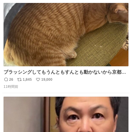
数
ス
ね
ト
数
数
ブラッシングしてもうんともすんとも動かないから京都の
寺にある庭みたいになってる
26
1,845
19,000
返
リ
い
11時間前
信
ポ
い
数
ス
ね
ト
数
数