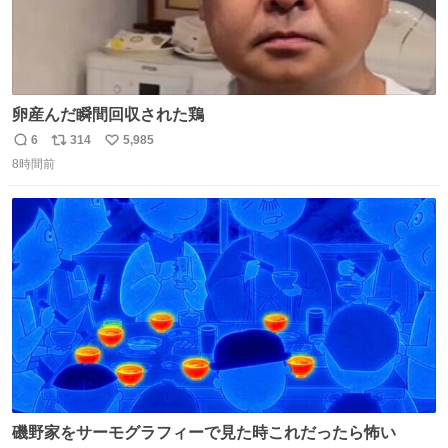
卵産んだ瞬間回収された鶏
6
314
5,985
返
リ
い
8時間前
信
ポ
い
数
ス
ね
ト
数
数
磯野家をサーモグラフィーで見た時これだったら怖い