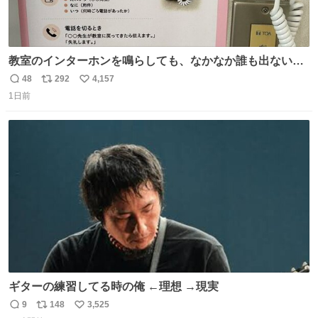
教室のインターホンを鳴らしても、なかなか誰も出ないこ
とがあります…。 もしかすると「電話の出方」に困ってい
48
292
4,157
返
リ
い
るのかもしれません。 そこで「何を話せばいいか」が見え
1日前
信
ポ
い
る手引きを用意して、安心して電話に出られるようにしま
数
ス
ね
す。 インターホンの応対も大切なコミュニケーションの学
ト
数
数
びです。
ギターの練習してる時の俺 ←理想 →現実
9
148
3,525
返
リ
い