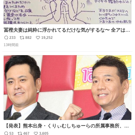
冨樫夫妻は純粋に浮かれてるだけな気がするな〜 全アはこ
こに自分の市場価値的なものを上乗せするので、 すっぴん
233
882
19,252
返
リ
い
＆寝起きのボサボサ頭でも「今日も可愛いね」が止まらな
13時間前
信
ポ
い
い。放っておくと永遠に髪撫でてきて作業進まない()
数
ス
ね
156cm40kg、年中日焼け止めとお友達の私より綺麗な手や
ト
数
数
めてもろて とか言う
【発表】熊本出身・くりぃむしちゅーらの所属事務所、被
災地に義援金寄付 news.livedoor.com/article/detail… くり
53
467
3,605