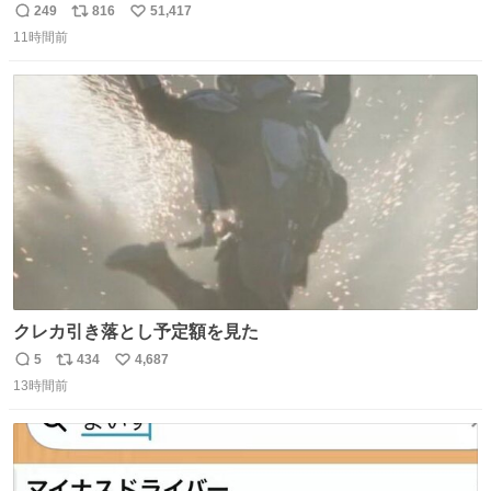
249
816
51,417
返
リ
い
11時間前
信
ポ
い
数
ス
ね
ト
数
数
クレカ引き落とし予定額を見た
5
434
4,687
返
リ
い
13時間前
信
ポ
い
数
ス
ね
ト
数
数