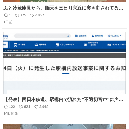
ふと冷蔵庫見たら、脳天を三日月宗近に突き刺されてるく
りまんじゅうパイセンが
1
375
4,857
返
リ
い
1日前
信
ポ
い
数
ス
ね
ト
数
数
【発表】西日本鉄道、駅構内で流れた“不適切音声”に声明
「被害届も検討」 news.livedoor.com/article/detail… 4日
122
624
3,968
返
リ
い
に西鉄福岡（天神）駅および薬院駅で発生した駅構内放送
10時間前
信
ポ
い
事案について声明を公表した。「第三者によって駅構内放
数
ス
ね
送設備に外部から不正に音声が流された可能性も含めて確
ト
数