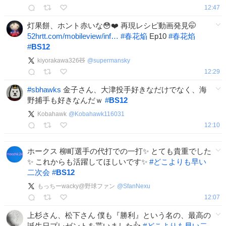
12:47
灯果餅、ホント赤いな😳❤️ 再現レシピ動画発見🤭
52hrtt.com/mobileview/inf…
#
春花焔
Ep10
#
春花焰
#
BS12
kiyorakawa326🧸
@
supermansky
12:29
#
sbhawks
金子さん、大津投手好きなだけでなく、海
野捕手も好きなんだｗ
#
BS12
Kobahawk
@
Kobahawk116031
12:10
ホークス 柳町選手の代打での一打✨ とても貴重でした
✨ これからも活躍してほしいです✨
#
どこよりも早い
二次会
#
BS12
もっちーwacky@野球ファン
@
SfanNexu
12:07
上杉さん、松下さん 僕も『勝利』という名の、最高の
誕生日プレゼントを貰いました👍
#
どこよりも早い二