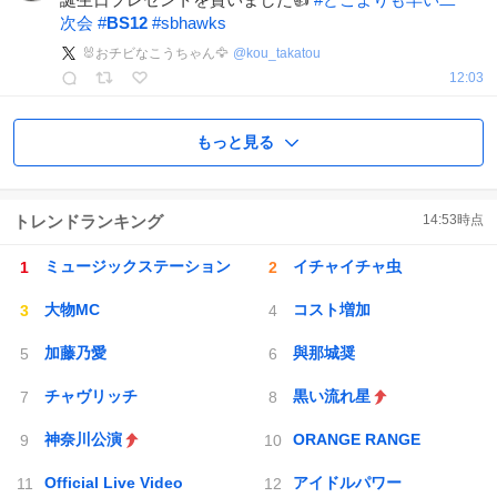
次会
#
BS12
#
sbhawks
🐰おチビなこうちゃん🦅
@
kou_takatou
12:03
もっと見る
トレンドランキング
14:53
時点
ミュージックステーション
イチャイチャ虫
大物MC
コスト増加
加藤乃愛
與那城奨
チャヴリッチ
黒い流れ星
神奈川公演
ORANGE RANGE
Official Live Video
アイドルパワー