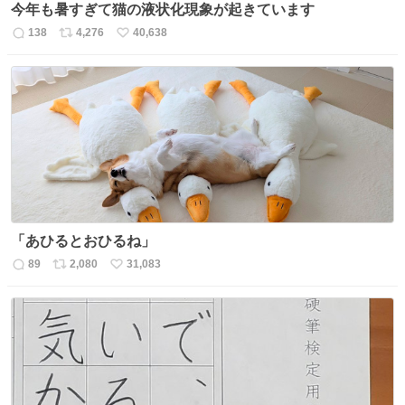
今年も暑すぎて猫の液状化現象が起きています
138
4,276
40,638
返
リ
い
信
ポ
い
数
ス
ね
ト
数
数
「あひるとおひるね」
89
2,080
31,083
返
リ
い
信
ポ
い
数
ス
ね
ト
数
数