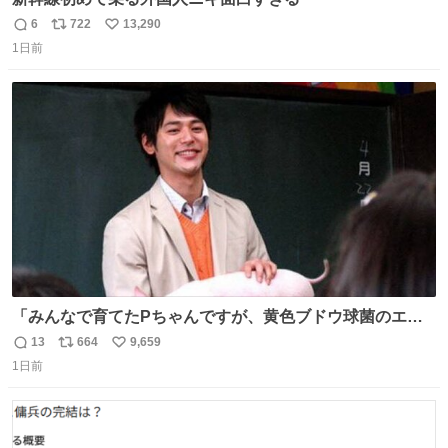
6
722
13,290
返
リ
い
1日前
信
ポ
い
数
ス
ね
ト
数
数
「みんなで育てたPちゃんですが、黄色ブドウ球菌のエン
テロトキシン（耐熱性毒素）が検出されたので、議論する
13
664
9,659
返
リ
い
までもなく処分が決まりました」
1日前
信
ポ
い
数
ス
ね
ト
数
数