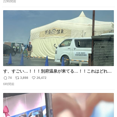
22時間前
信
ポ
い
数
ス
ね
ト
数
数
す、すごい…！！！別府温泉が来てる…！！これはどれぐ
らい待つんだろう…
74
3,898
26,472
返
リ
い
6時間前
信
ポ
い
数
ス
ね
ト
数
数