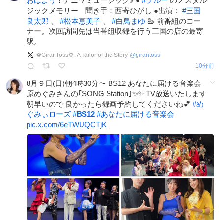
おはよう
！ナニワミュージック♪ ●
#
ブルー
のノスタル
ジックメモリー 聞き手：西寄ひがし ●出演：
#
三国
良太郎
、
#
松本恵美子
、
#
白鳥まゆ
🦢 前番組のコー
ナー。次回訪問先は当番組収録を行う三国の店の最寄
駅。
⚽GiranToss🌻: A Tailor of the Story
@
girantoss
10分前
8月９日(日)朝4時30分〜 BS12 あなたに届ける音楽会
原めぐみさんの｢SONG Station｣✨✨ TV放送いたします
朝早いので 良かったら録画予約してくださいね💕
#
め
ぐみぃローズ
#
BS12
#
あなたに届ける音楽会
pic.x.com/6eTWUQCTjK