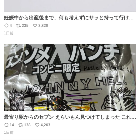
妊娠中から出産後まで、何も考えずにサッと持って行ける
ようなショルダーバッグが欲しいな〜と思っていたのだけ
4
235
3,820
返
リ
い
ど snidelでめちゃくちゃピッタリなものを見つけたので買
1日前
信
ポ
い
った！✨ スマホと小物とペットボトルが入るの最高すぎる
数
ス
ね
🥹 しかもスマホ入れ独立してるしファスナーない！地味に
ト
数
数
嬉しいやつ！！！
最寄り駅からのセブン えらいもん見つけてしまった これ売
ってくれへんかな… #浅井健一 #ポテチ #ロックの名盤
14
138
4,263
返
リ
い
1日前
信
ポ
い