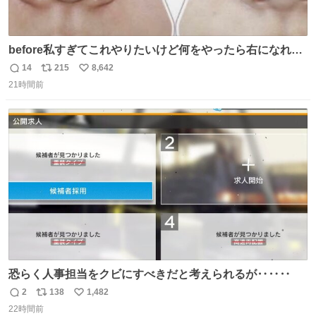
before私すぎてこれやりたいけど何をやったら右になれる
の
14
215
8,642
返
リ
い
21時間前
信
ポ
い
数
ス
ね
ト
数
数
恐らく人事担当をクビにすべきだと考えられるが‥‥‥
2
138
1,482
返
リ
い
22時間前
信
ポ
い