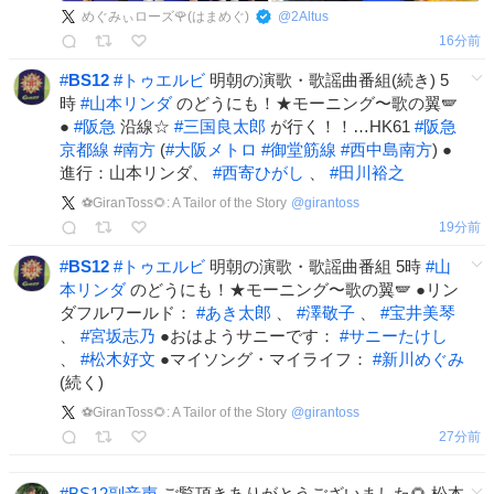
めぐみぃローズ🌹(はまめぐ)
@
2Altus
16分前
#
BS12
#
トゥエルビ
明朝の演歌・歌謡曲番組(続き) 5
時
#
山本リンダ
のどうにも！★モーニング〜歌の翼🪽
●
#
阪急
沿線☆
#
三国良太郎
が行く！！…HK61
#
阪急
京都線
#
南方
(
#
大阪メトロ
#
御堂筋線
#
西中島南方
) ●
進行：山本リンダ、
#
西寄ひがし
、
#
田川裕之
⚽GiranToss🌻: A Tailor of the Story
@
girantoss
19分前
#
BS12
#
トゥエルビ
明朝の演歌・歌謡曲番組 5時
#
山
本リンダ
のどうにも！★モーニング〜歌の翼🪽 ●リン
ダフルワールド：
#
あき太郎
、
#
澤敬子
、
#
宝井美琴
、
#
宮坂志乃
●おはようサニーです：
#
サニーたけし
、
#
松木好文
●マイソング・マイライフ：
#
新川めぐみ
(続く)
⚽GiranToss🌻: A Tailor of the Story
@
girantoss
27分前
#
BS12副音声
ご覧頂きありがとうございました🌻 松本