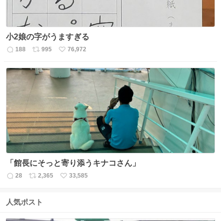
小2娘の字がうますぎる
188
995
76,972
返
リ
い
信
ポ
い
数
ス
ね
ト
数
数
「館長にそっと寄り添うキナコさん」
28
2,365
33,585
返
リ
い
信
ポ
い
数
ス
ね
人気ポスト
ト
数