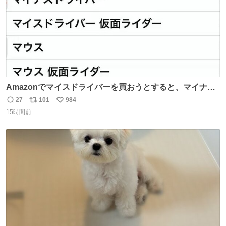
Amazonでマイスドライバーを買おうとすると、マイナス
ドライバー先輩が出しゃばってくる
27
101
984
返
リ
い
15時間前
信
ポ
い
数
ス
ね
ト
数
数