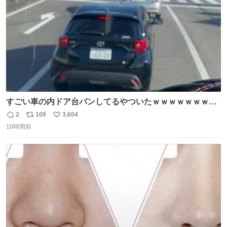
数
すごい車の内ドア台パンしてるやついたｗｗｗｗｗｗｗｗ
ｗｗｗｗｗｗ
2
109
3,604
返
リ
い
16時間前
信
ポ
い
数
ス
ね
ト
数
数