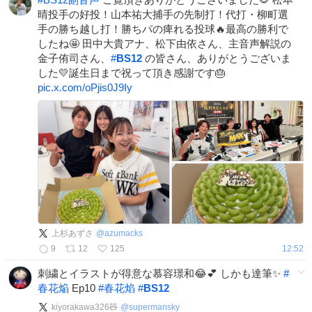
晴投手の好投！山本祐大捕手の先制打！代打・柳町選
手の勝ち越し打！勝ちパの痺れる投球🔥最高の勝利で
したね🤩 田中大貴アナ、松下由依さん、主音声解説の
金子侑司さん、
#
BS12
の皆さん、ありがとうございま
した💛誕生日まで祝って頂き感謝です🎂
pic.x.com/oPjis0J9Iy
上杉あずさ
@
azumacks
9
12
125
12:52
刺繍とイラストが得意な慕容璟和😂💕 しかも達筆✨
#
春花焔
Ep10
#
春花焰
#
BS12
kiyorakawa326🧸
@
supermansky