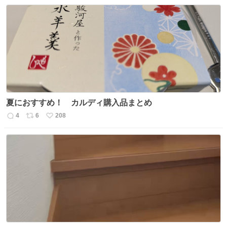
夏におすすめ！ カルディ購入品まとめ
4
6
208
返
リ
い
信
ポ
い
数
ス
ね
ト
数
数