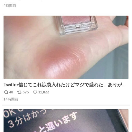
返
リ
い
ぃむしちゅーやマツコ、有働由美子らが所属する芸能事務
4時間前
信
ポ
い
所「チャッターボックス」が7日、公式サイトを更新。熊
数
ス
ね
本地震の被災地支援のため義援金を寄付したことを公表し
ト
数
数
た。
Twitter信じてこれ涙袋入れたけどマジで盛れた…ありがと
う…
48
575
11,822
返
リ
い
14時間前
信
ポ
い
数
ス
ね
ト
数
数