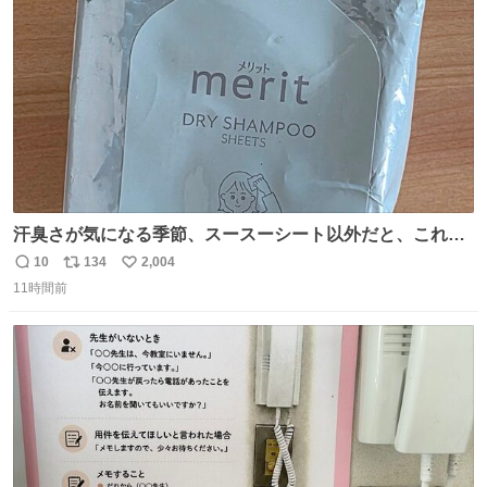
数
認を実施」と説明した。
汗臭さが気になる季節、スースーシート以外だと、これが
とにかくスッキリする。2年くらい前に #生活は踊る で紹
10
134
2,004
返
リ
い
介したやつ。おじさんにもおばさんにもオススメだ。ドラ
11時間前
信
ポ
い
ストに売ってるぞ。ドライシャンプーって書いてあるけど
数
ス
ね
汗拭きシートみたいなもの。耳裏襟足首筋がんがん拭いて
ト
数
数
汗臭不安を解消。