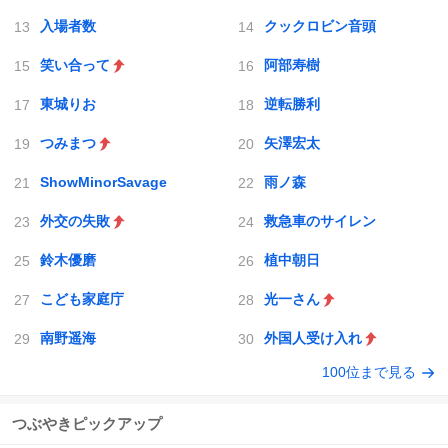
入場者数
クックロビン音頭
笑い合って
阿部寿樹
東城りお
逆転勝利
つみまつ
矢澤宏太
ShowMinorSavage
雨ノ森
外交の失敗
救急車のサイレン
鈴木優磨
植中朝日
こども家庭庁
光一さん
南野遥海
外国人受け入れ
100位まで見る
つぶやきピックアップ