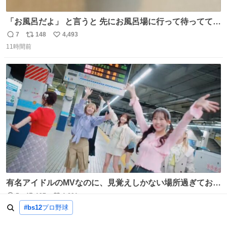
「お風呂だよ」 と言うと 先にお風呂場に行って待っててく
れる 賢いライス
7
148
4,493
返
リ
い
11時間前
信
ポ
い
数
ス
ね
ト
数
数
有名アイドルのMVなのに、見覚えしかない場所過ぎておも
ろいな
5
197
1,691
返
リ
い
#bs12
プロ野球
11時間前
信
ポ
い
数
ス
ね