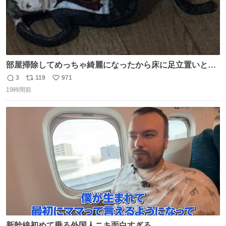
部屋掃除してめっちゃ綺麗になったから床に足立置いとい
たら家族にまだゴミ残ってるよって言われて神
3
119
971
返
リ
い
19時間前
信
ポ
い
数
ス
ね
ト
数
数
新幹線初めて乗る外国人ニキ面白すぎる