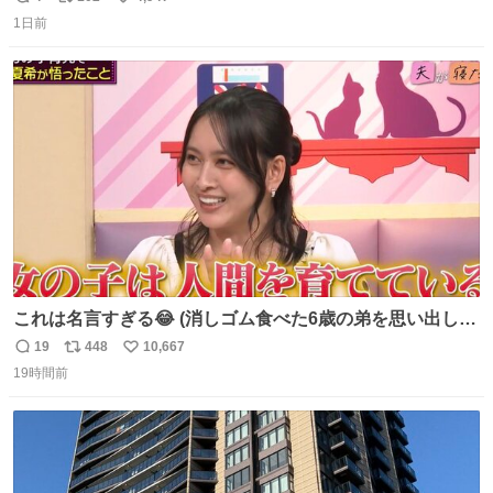
返
リ
い
1日前
信
ポ
い
数
ス
ね
ト
数
数
これは名言すぎる😂 (消しゴム食べた6歳の弟を思い出しな
がら)
19
448
10,667
返
リ
い
19時間前
信
ポ
い
数
ス
ね
ト
数
数