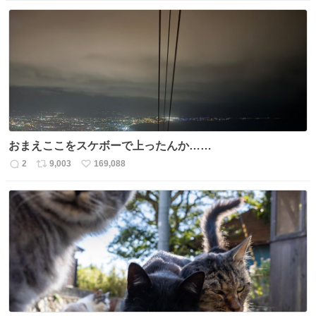
信
ポ
い
数
ス
ね
ト
数
数
おまえここをスケボーで上ったんか……
2
9,003
169,088
返
リ
い
信
ポ
い
数
ス
ね
ト
数
数