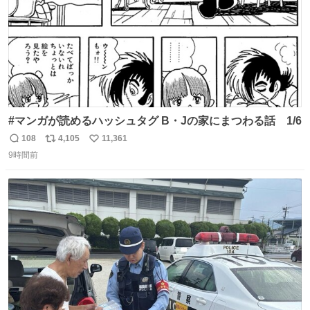
#マンガが読めるハッシュタグ B・Jの家にまつわる話 1/6
108
4,105
11,361
返
リ
い
9時間前
信
ポ
い
数
ス
ね
ト
数
数