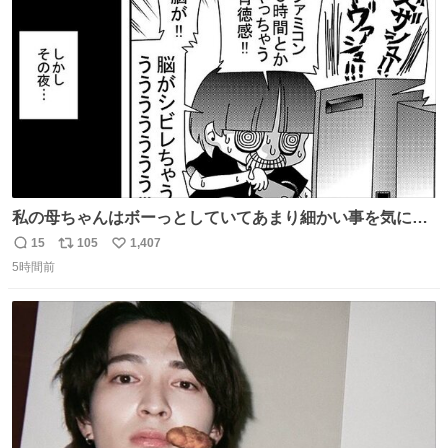
数
私の母ちゃんはボーっとしていてあまり細かい事を気にし
ません。優秀な人の多い現代の価値観から見ると、あまり
15
105
1,407
返
リ
い
優秀な母親ではないかもしれません。でも、だからこそ、
5時間前
信
ポ
い
私はそういう母親が大好きです。今も昔もすごくリラック
数
ス
ね
スします。「優秀」と「良い」は別なんですよね。 1/2
ト
数
数