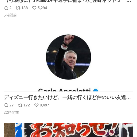
【可哀想に】𝑻𝒘𝒊𝒕𝒕𝒆𝒓1●年選手に捕まった佐野ネットミーム
勇斗さんのコラボプリ
2
188
5,294
返
リ
い
6時間前
信
ポ
い
数
ス
ね
ト
数
数
ディズニー行きたいけど、一緒に行くほど仲のいい友達が
居ない… ほんでこれ
27
172
8,497
返
リ
い
22時間前
信
ポ
い
数
ス
ね
ト
数
数