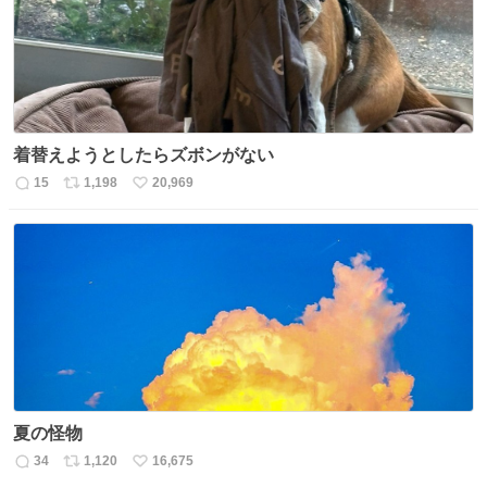
数
着替えようとしたらズボンがない
15
1,198
20,969
返
リ
い
信
ポ
い
数
ス
ね
ト
数
数
夏の怪物
34
1,120
16,675
返
リ
い