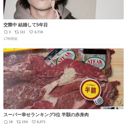
交際中 結婚して5年目
3
111
4,716
返
リ
い
17時間前
信
ポ
い
数
ス
ね
ト
数
数
スーパー幸せランキング3位 半額の赤身肉
18
154
6,071
返
リ
い