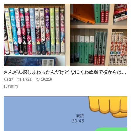
数
ス
ね
ト
数
数
さんざん探しまわったんだけど なにくわぬ顔で横からはえ
てた
27
1,722
16,216
返
リ
い
19時間前
信
ポ
い
数
ス
ね
ト
数
数