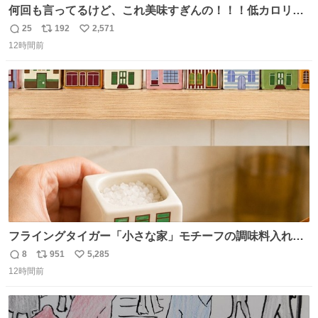
何回も言ってるけど、これ美味すぎんの！！！低カロリー
で満足感エグいから一生食べてる😭
25
192
2,571
返
リ
い
12時間前
信
ポ
い
数
ス
ね
ト
数
数
フライングタイガー「小さな家」モチーフの調味料入れ、
並べれば“デンマークの街並み”に ピンク・グリーン・テラ
8
951
5,285
返
リ
い
コッタの全9種 - fashion-press.net/news/149552
12時間前
信
ポ
い
数
ス
ね
ト
数