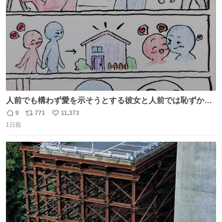
数
人前でも構わず愛を示そうとする彼女と人前では恥ずかし
いけど彼女を死ぬほど愛している彼氏 同士いませんか✋️
9
771
11,373
返
リ
い
1日前
信
ポ
い
数
ス
ね
ト
数
数