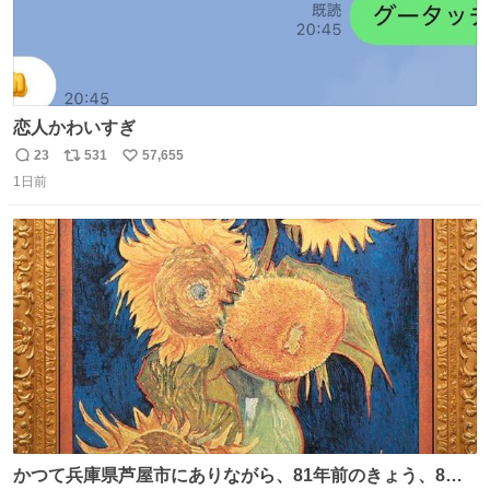
恋人かわいすぎ
23
531
57,655
返
リ
い
1日前
信
ポ
い
数
ス
ね
ト
数
数
かつて兵庫県芦屋市にありながら、81年前のきょう、8月6