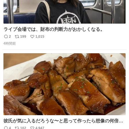
ライブ会場では、財布の判断力がおかしくなる。
2
199
1,015
返
リ
い
4時間前
信
ポ
い
数
ス
ね
ト
数
数
彼氏が気に入るだろうな〜と思って作ったら想像の何倍も
美味しい美味しい言ってくれて嬉しい
4
102
4,947