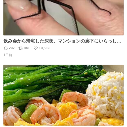
飲み会から帰宅した深夜、マンションの廊下にいらっしゃ
ったオニヤンマ様 まさかこんな都会でお会いできるなんて
297
841
19,509
返
リ
い
思っておらず大興奮しております かっこよすぎる 指を差し
1日前
信
ポ
い
伸べると乗ってきてくれたのでひとまず一緒に帰宅しまし
数
ス
ね
たが、飛ばないということは弱っていらっしゃるのでしょ
ト
数
数
うか…素敵すぎる