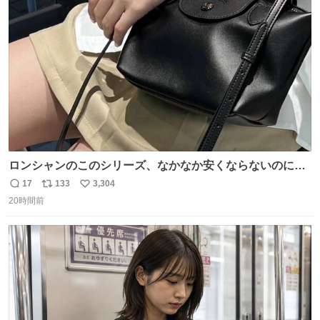
ト
数
数
ロンシャンのこのシリーズ、なかなか安くならないのにセ
ール価格になってる🖤✨レザーなのが反則級にかわいい。
17
133
3,304
返
リ
い
持ってるだけでコーデが格上げされる。
20時間前
信
ポ
い
数
ス
ね
ト
数
数