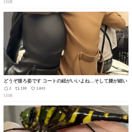
1日前
信
ポ
い
数
ス
ね
ト
数
数
どうぞ後ろ姿です コートの紐がいいよね…そして腰が細い
2
199
3,843
返
リ
い
1日前
信
ポ
い
数
ス
ね
ト
数
数