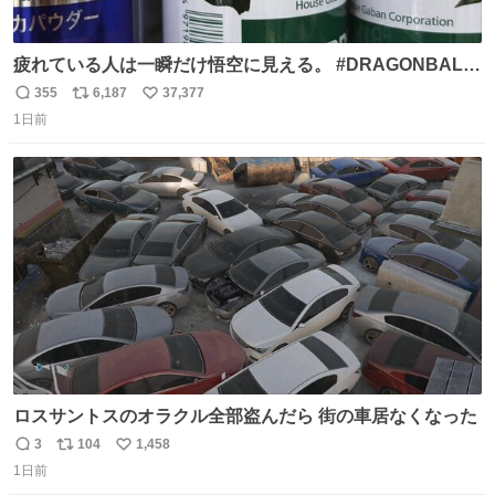
疲れている人は一瞬だけ悟空に見える。 #DRAGONBALL
#ドラゴンボール
355
6,187
37,377
返
リ
い
1日前
信
ポ
い
数
ス
ね
ト
数
数
ロスサントスのオラクル全部盗んだら 街の車居なくなった
3
104
1,458
返
リ
い
1日前
信
ポ
い