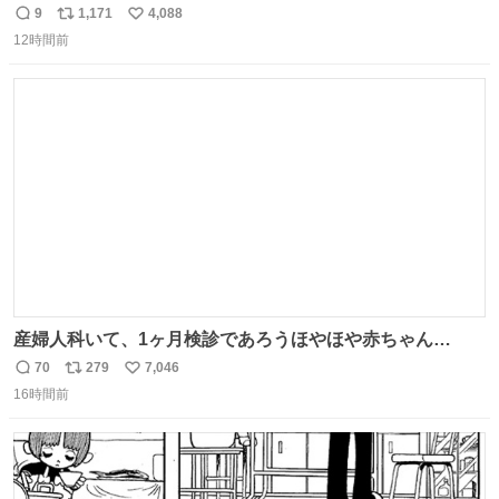
日の阪神大空襲の折に残念ながら焼失した、 #ゴッホ の幻
9
1,171
4,088
返
リ
い
の「 #ヒマワリ 」。 当館は、東京都にある武者小路実篤記
12時間前
信
ポ
い
念館にご協力いただき、当時発行されたカラー印刷画集よ
数
ス
ね
り陶板で原寸大に再現し、2014年より展示しています。 #
ト
数
数
大塚国際美術館
産婦人科いて、1ヶ月検診であろうほやほや赤ちゃん👩‍🍼
と推定2,3歳の女の子👧🏻をワンオペで連れてるママがいる
70
279
7,046
返
リ
い
のだけども 女の子ずっとママの側から離れない…⁉️ 手を繋
16時間前
信
ポ
い
がなくてもうろちょろしないしママが歩いたらピクミンみ
数
ス
ね
たいにﾄﾃﾄﾃついてってるし逃走しないし脱走しないし逃げ
ト
数
数
ないし走ら文字数