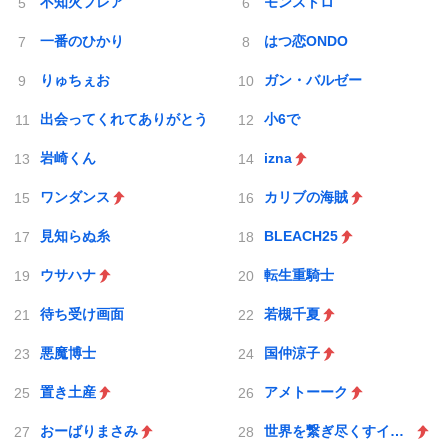
不知火フレア
モンストロ
一番のひかり
はつ恋ONDO
りゅちぇお
ガン・バルゼー
出会ってくれてありがとう
小6で
岩崎くん
izna
ワンダンス
カリブの海賊
見知らぬ糸
BLEACH25
ウサハナ
転生重騎士
待ち受け画面
若槻千夏
悪魔博士
国仲涼子
置き土産
アメトーーク
おーばりまさみ
世界を繋ぎ尽くすインターネット巫女