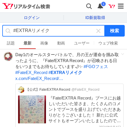
i
ログイン
ID新規取得
検索
キ
ー
話題
最新
画像
動画
ユーザー
ウェブ検索
ワ
Day1のオールスターバトルで、月の王が運命を掴み取
ー
ったように、『Fate/EXTRA Record』が召喚される日
ド
をいつまでもお待ちしています🌙✨
#
FGOフェス
を
#
FateEX_Record
#
EXTRAリメイク
消
x.com/FateEX_Record/…
す
【公式】Fate/EXTRA Record
@FateEX_Record
『Fate/EXTRA Record』ブースにお越
しいただいた皆さま、たくさんのコメ
ントでブースを盛り上げていただきあ
りがとうございました！ 新たに公式
サイトもオープンいたしましたので、
ぜひチェックしてみてください。