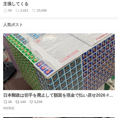
主張してくる
50
2,421
25,586
返
リ
い
信
ポ
い
数
ス
ね
人気ポスト
ト
数
数
日本郵政は切手を廃止して額面を現金で払い戻せ2026 #日
本郵政 @JapanPostHD_PR
26
144
2,230
返
リ
い
8時間前
信
ポ
い
数
ス
ね