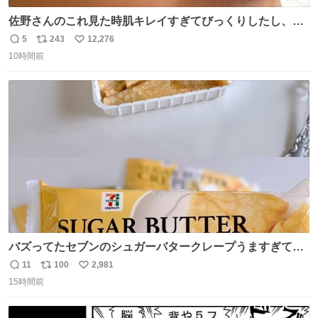
佐野さんのこれ見た時肌キレイすぎてびっくりしたし、や
はりアイドルって体型･肌管理すごすぎる
5
243
12,276
返
リ
い
10時間前
信
ポ
い
数
ス
ね
ト
数
数
バズってたセブンのシュガーバタークレープうますぎて
7NOWで買い溜め🛒💭
11
100
2,981
返
リ
い
15時間前
信
ポ
い
数
ス
ね
ト
数