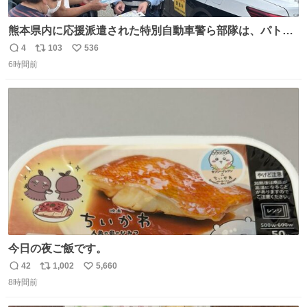
熊本県内に応援派遣された特別自動車警ら部隊は、パトロ
ールを通じて車中泊者への声掛けも行っています。写真
4
103
536
返
リ
い
は、福岡県警察の特別自動車警ら部隊が八代警察署管内の
6時間前
信
ポ
い
車中泊者に対して、熱中症について注意喚起する様子で
数
ス
ね
す。こまめな水分・塩分補給を行ってください。 #令和８
ト
数
数
年熊本地震 #福岡県警察
今日の夜ご飯です。
42
1,002
5,660
返
リ
い
8時間前
信
ポ
い
数
ス
ね