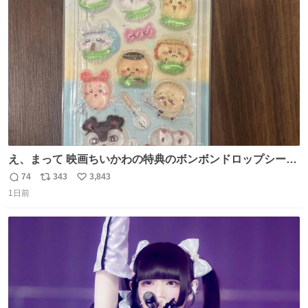
ト
数
数
え、まって 映画ちいかわの特典のボンボンドロップシール
もうメルカリにでてるやん #ちいかわ
74
343
3,843
返
リ
い
1日前
信
ポ
い
数
ス
ね
ト
数
数