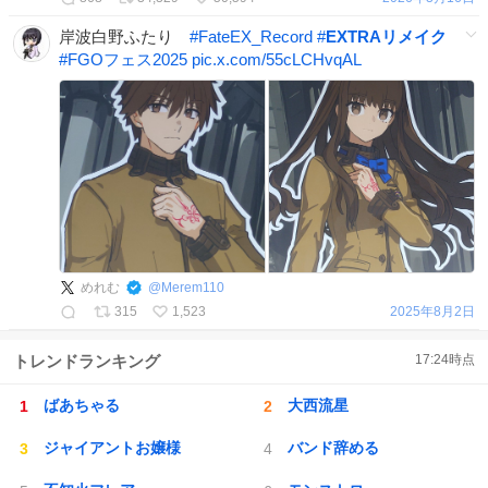
岸波白野ふたり
#
FateEX_Record
#
EXTRAリメイク
#
FGOフェス2025
pic.x.com/55cLCHvqAL
めれむ
@
Merem110
315
1,523
2025年8月2日
トレンドランキング
17:24
時点
ばあちゃる
大西流星
ジャイアントお嬢様
バンド辞める