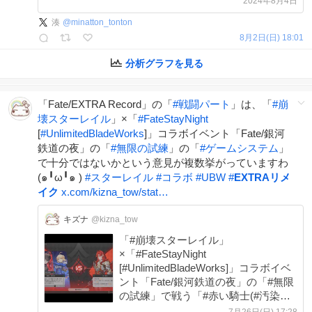
2024年8月4日
fate-ex-record.bn-ent.net
湊
@
minatton_tonton
#FateEX_Record #FGOフェス
8月2日(日) 18:01
分析グラフを見る
「Fate/EXTRA Record」の「
#
戦闘パート
」は、「
#
崩
壊スターレイル
」×「
#
FateStayNight
[
#
UnlimitedBladeWorks
]」コラボイベント「Fate/銀河
鉄道の夜」の「
#
無限の試練
」の「
#
ゲームシステム
」
で十分ではないかという意見が複数挙がっていますわ
(๑╹ω╹๑ )
#
スターレイル
#
コラボ
#
UBW
#
EXTRAリメ
イク
x.com/kizna_tow/stat…
キズナ
@kizna_tow
「#崩壊スターレイル」
×「#FateStayNight
[#UnlimitedBladeWorks]」コラボイベ
ント「Fate/銀河鉄道の夜」の「#無限
の試練」で戦う「#赤い騎士(#汚染レ
ベル5)」のクリア映像ですわ(๑╹ω╹๑