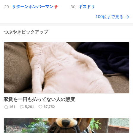
サターンボンバーマン
ギスドリ
100位まで見る
つぶやきピックアップ
家賃を一円も払ってない人の態度
161
5,261
67,752
返
リ
い
信
ポ
い
数
ス
ね
ト
数