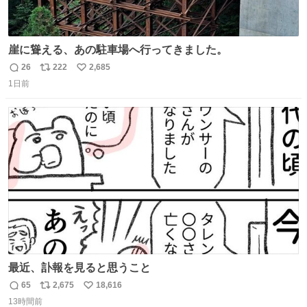
崖に聳える、あの駐車場へ行ってきました。
26
222
2,685
返
リ
い
1日前
信
ポ
い
数
ス
ね
ト
数
数
最近、訃報を見ると思うこと
65
2,675
18,616
返
リ
い
13時間前
信
ポ
い