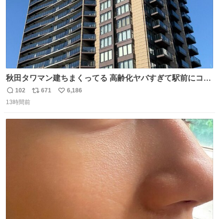
秋田タワマン建ちまくってる 高齢化ヤバすぎて駅前にコン
パクトシティつくって高齢者を住ませる考えらしい 病院も
102
671
6,186
返
リ
い
全部駅前にある
13時間前
信
ポ
い
数
ス
ね
ト
数
数