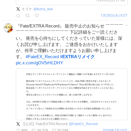
7月26日(日) 17:28
) #スターレイル #コラボ #UBW
キズナ
@
kizna_tow
youtu.be/4rT7IOkwdtI
7月28日(火) 8:57
『Fate/EXTRA Record』 販売中止のお知らせ ￣￣￣￣
￣￣￣￣￣￣￣￣￣￣￣￣ 下記詳細をご一読くださ
い。 発売を心待ちにしてくださっていた皆様には、深
くお詫び申し上げます。 ご迷惑をおかけいたします
が、何卒ご理解いただけますようお願い申し上げま
す。
#
FateEX_Record
#
EXTRAリメイク
pic.x.com/gOV5rHLDHY
【公式】Fate/EXTRA Record
@
FateEX_Record
868
34,329
50,594
2026年3月16日