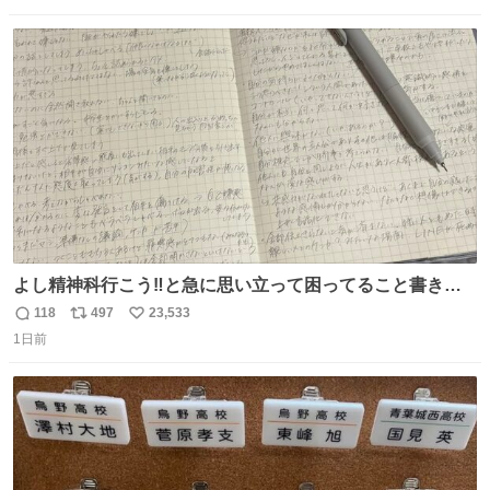
数
ス
ね
ト
数
数
よし精神科行こう‼️と急に思い立って困ってること書き出
してたらペン止まらなくなってすごい勢いで埋まってワロ
118
497
23,533
返
リ
い
タ
1日前
信
ポ
い
数
ス
ね
ト
数
数