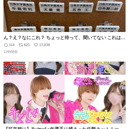
ん？え？なにこれ？ ちょっと待って、聞いてない これは販
売されているのもですか？
114
621
17,036
返
リ
い
12時間前
信
ポ
い
数
ス
ね
ト
数
数