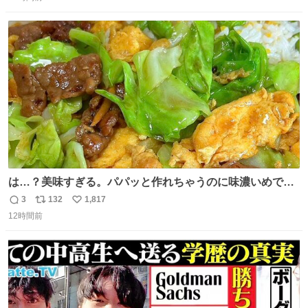
信
ポ
い
数
ス
ね
ト
数
数
は…？美味すぎる。パパッと作れちゃうのに味濃いめで満
足感エグいの天才だろ🥹
3
132
1,817
返
リ
い
12時間前
信
ポ
い
数
ス
ね
ト
数
数