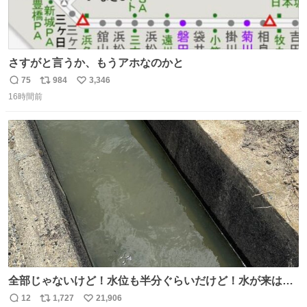
さすがと言うか、もうアホなのかと
75
984
3,346
返
リ
い
16時間前
信
ポ
い
数
ス
ね
ト
数
数
全部じゃないけど！水位も半分ぐらいだけど！水が来はじ
めたよ！！！ 作業してくれた方々ありがとーーー
12
1,727
21,906
返
リ
い