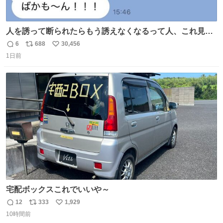
人を誘って断られたらもう誘えなくなるって人、これ見て
元気出してほしい
6
688
30,456
返
リ
い
1日前
信
ポ
い
数
ス
ね
ト
数
数
宅配ボックスこれでいいや～
12
333
1,929
返
リ
い
10時間前
信
ポ
い