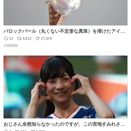
バロックパール（丸くない不定形な真珠）を溶けたアイス
や飴玉、雲、アヒルに見立ててジュエリーデザイナー、
13
4,012
27,470
返
リ
い
Ben Choi 蔡俊文さんの作品。
14時間前
信
ポ
い
instagram.com/bcjoaillerie/
数
ス
ね
ト
数
数
おじさん全然知らなかったのですが、この宮地すみれさん