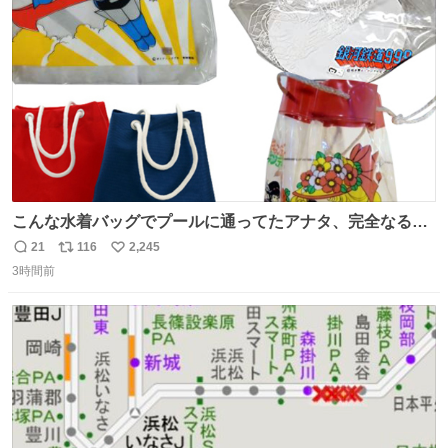
ト
数
数
こんな水着バッグでプールに通ってたアナタ、完全なる同
世代（笑） #70年代 #80年代 #昭和レトロ
21
116
2,245
返
リ
い
3時間前
信
ポ
い
数
ス
ね
ト
数
数