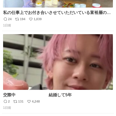
私の仕事上でお付き合いさせていただいている富裕層の社
長さん達は、こんな事しない。 こんな自慢は一切しない
24
194
1,039
返
リ
い
し、なんなら表に出てこない。 自分に自信がない半端モン
1日前
信
ポ
い
はブランドで自分を飾りキラキラ自慢をする。 #折田楓
数
ス
ね
#merchu
ト
数
数
交際中 結婚して5年
2
131
4,248
返
リ
い
1日前
信
ポ
い
数
ス
ね