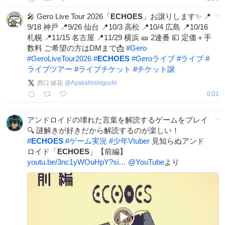
🎤 Gero Live Tour 2026「
ECHOES
」お譲りします✨ 📍
9/18 神戸 📍9/26 仙台 📍10/3 高松 📍10/4 広島 📍10/16
札幌 📍11/15 名古屋 📍11/29 横浜 🎫 2連番 💴 定価＋手
数料 ご希望の方はDMまで📩
#
Gero
#
GeroLiveTour2026
#
ECHOES
#
Geroライブ
#
ライブ
#
ライブツアー
#
ライブチケット
#
チケット譲
西口 綾花
@
AyakaNishiguchi
0:01
アンドロイドの壊れた言葉を解読するゲームをプレイ
🔍 謎解きが好きだから解読するのが楽しい！
#
ECHOES
#
ゲーム実況
#
少年Vtuber
見知らぬアンド
ロイド「
ECHOES
」【前編】
youtu.be/3nc1yWOuHpY?si…
@YouTube
より