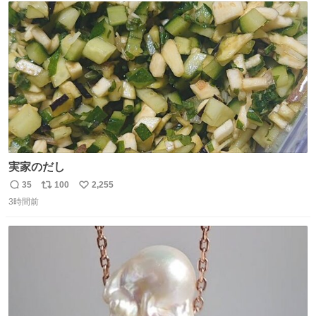
ト
数
数
実家のだし
35
100
2,255
返
リ
い
3時間前
信
ポ
い
数
ス
ね
ト
数
数