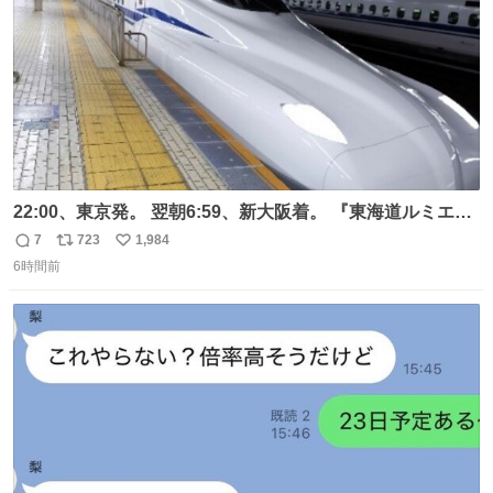
22:00、東京発。 翌朝6:59、新大阪着。 『東海道ルミエー
ルエクスプレス』が今夜、初運行！ 岐阜羽島駅で夜を越す
7
723
1,984
返
リ
い
東海道新幹線。寝台列車じゃないのに、朝まで新幹線とい
6時間前
信
ポ
い
う、なんだか特別体験😉 #TRAINTRIP #東海道ルミエール
数
ス
ね
エクスプレス
ト
数
数