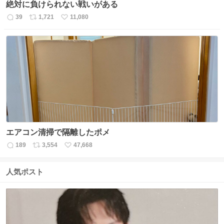
絶対に負けられない戦いがある
39
1,721
11,080
返
リ
い
信
ポ
い
数
ス
ね
ト
数
数
エアコン清掃で隔離したポメ
189
3,554
47,668
返
リ
い
信
ポ
い
数
ス
ね
人気ポスト
ト
数
数