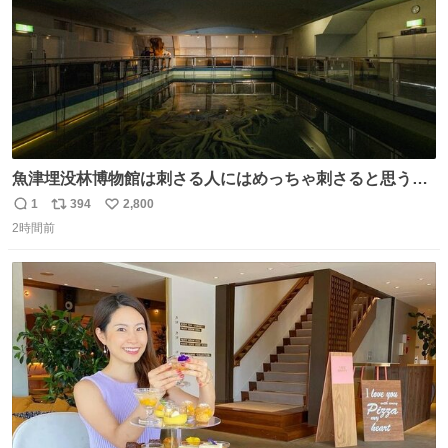
魚津埋没林博物館は刺さる人にはめっちゃ刺さると思う施
設 無人になった時の雰囲気が凄まじかった
1
394
2,800
返
リ
い
2時間前
信
ポ
い
数
ス
ね
ト
数
数