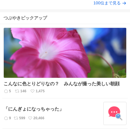
100位まで見る
つぶやきピックアップ
こんなに色とりどりなの？ みんなが撮った美しい朝顔
5
146
1,475
返
リ
い
信
ポ
い
数
ス
ね
「にんぎょになっちゃった」
ト
数
数
9
599
20,466
返
リ
い
信
ポ
い