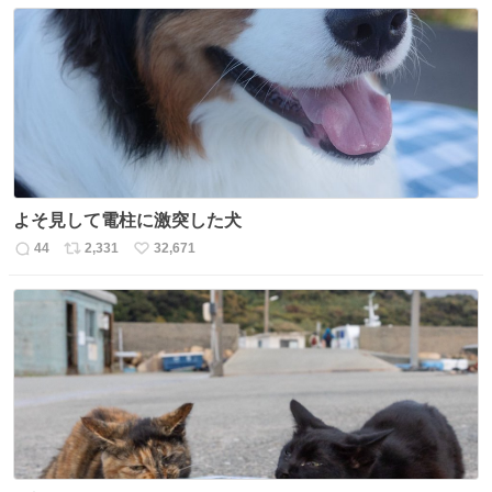
数
ス
ね
ト
数
数
よそ見して電柱に激突した犬
44
2,331
32,671
返
リ
い
信
ポ
い
数
ス
ね
ト
数
数