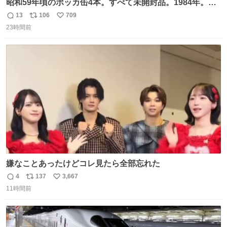
昭和59年頃のポッカ缶4本。すべて未開封品。1984年。P
マーク。昭和レトロ！
13
106
709
返
リ
い
23時間前
信
ポ
い
数
ス
ね
ト
数
数
嫌なことあったけどコレ見たら全部忘れた
4
137
3,667
返
リ
い
11時間前
信
ポ
い
数
ス
ね
ト
数
数