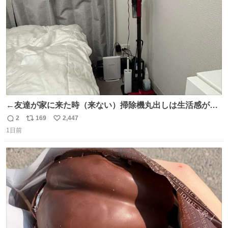
数
千kcalオーバーの食事を摂取し、増量したという。
←友達が家に来た時（来ない）掃除機丸出しは生活感が出
てかっこ悪いなぁ →せや
2
169
2,447
返
リ
い
1日前
信
ポ
い
数
ス
ね
ト
数
数