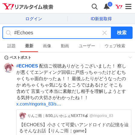
i
ログイン
ID新規取得
検索
キ
ー
話題
最新
画像
動画
ユーザー
ウェブ検索
ワ
ベストポスト
ー
ド
#
ECHOES
配信ご視聴ありがとうございました！ 察し
を
が悪くてエンディング回収に戸惑っちゃったけど むち
消
ゃくちゃ面白かったぁ！！ 最後ふたりがどうなったの
す
か めちゃくちゃ気になるところではあるけど そこも
含めて 言葉って本当に素敵だし相手を理解しようとす
る気持ちの大切さがわかったね！！
x.com/ringorira_83/s…
りんご雨￤8/30ぶいかふぇNEXT74🍎
@ringorira_83
【ECHOES】小さくて可愛いアンドロイドの記憶を辿
るそんなお話【りんご雨￤game】