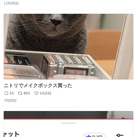
ー！！！！！！！！！！！！！！！！！！！！！！！！！
12時間前
信
ポ
い
！
数
ス
ね
ト
数
数
ニトリでメイクボックス買った
14
963
14,032
返
リ
い
7時間前
信
ポ
い
数
ス
ね
ト
数
数