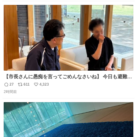
数
ス
ね
ト
数
数
【市長さんに愚痴を言ってごめんなさいね】 今日も避難所
を回り、皆さんのお話を伺いました。 少し辛そうな表情を
27
611
4,323
返
リ
い
されていた高齢の女性に、「どうぞ遠慮なく、何でも話し
2時間前
信
ポ
い
てください」と声をかけました。
数
ス
ね
ト
数
数