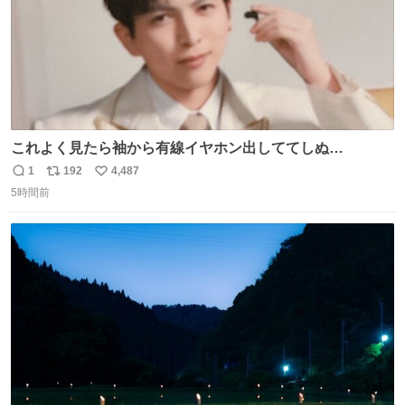
これよく見たら袖から有線イヤホン出しててしぬ
wwwwwwwwww
1
192
4,487
返
リ
い
5時間前
信
ポ
い
数
ス
ね
ト
数
数