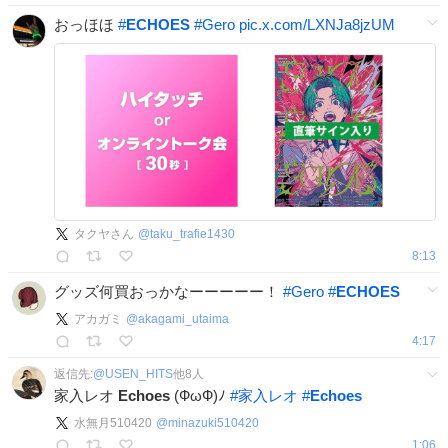
おっほほ
#
ECHOES
#
Gero
pic.x.com/LXNJa8jzUM
タクヤさん
@
taku_trafie1430
8:13
グッズ何買おっかなーーーーー！
#
Gero
#
ECHOES
アカガミ
@
akagami_utaima
4:17
返信先:
@
USEN_HITS
他
8
人
家入レオ
Echoes
(ФωФ)ﾉ
#
家入レオ
#
Echoes
水無月510420
@
minazuki510420
1:06