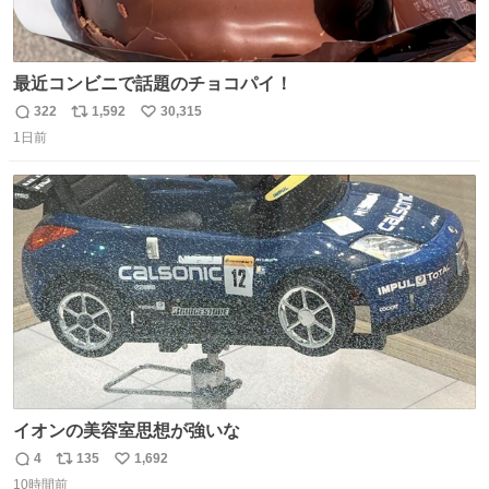
最近コンビニで話題のチョコパイ！
322
1,592
30,315
返
リ
い
1日前
信
ポ
い
数
ス
ね
ト
数
数
イオンの美容室思想が強いな
4
135
1,692
返
リ
い
10時間前