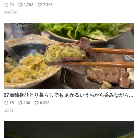
29
1,782
7,305
返
リ
い
8時間前
信
ポ
い
数
ス
ね
ト
数
数
27歳独身ひとり暮らしでも あかるいうちから呑みながらキ
ッチンでひとり焼肉できてしあわせだもん՞ o̴̶̷̥ ̫ o̴̶̷̥ ՞
15
130
6,208
返
リ
い
1日前
信
ポ
い
数
ス
ね
ト
数
数