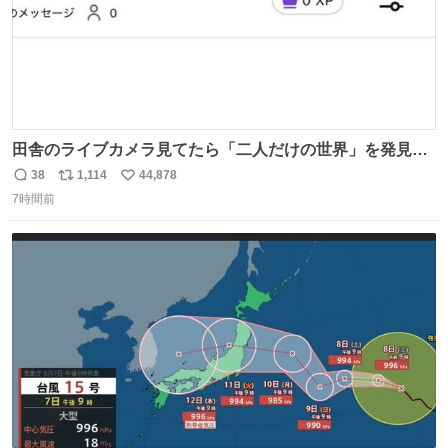
田舎のライブカメラ見てたら「二人だけの世界」を発見し
た
38
1,114
44,878
返
リ
い
7時間前
信
ポ
い
数
ス
ね
ト
数
数