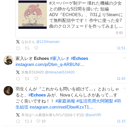
#スーパーゲ制デー 壊れた機械の少女
との静かな5日間を描いた 短編
ADV『ECHOES』、7/31よりSteamに
て無料配信中です！ 作中に使った全7
曲のクロスフェードを作ってみました
（サントラ販売中なのでよけれ
8:40
ば‥！）
なおさん
@
1234naosan
11:51
家入レオ
Echoes
#
家入レオ
#
Echoes
instagram.com/p/Dbm_q-ARBUN/…
水無月510420
@
minazuki510420
11:42
羽生くんが『これからも問いを続けて…』とおっしゃ
ると、
#
Echoes
みが、Novaくんらしさがあって…す
ごく良いですね！！
#
家庭画報
#
塩沼亮潤大阿闍梨
#
羽
生結弦
instagram.com/reel/DbwiKzxT1…
本当はヘル新規🦢落ち!!の🌌((((ゆうず))))
@
yuzi195
1
10
11:15