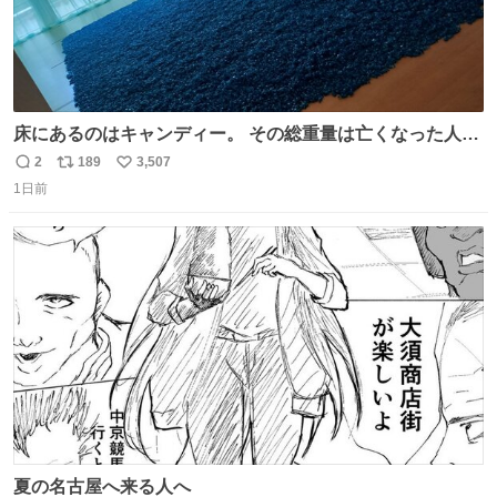
床にあるのはキャンディー。 その総重量は亡くなった人と
同等の重さだそうです。 鑑賞者は一つ持ち帰れますが、亡
2
189
3,507
返
リ
い
くなった人の一部を持ち帰っているような感覚になりまし
1日前
信
ポ
い
た。 勇気を出して口に入れたら、ハッカ味😳✨ #ポーラ美
数
ス
ね
術館
ト
数
数
夏の名古屋へ来る人へ