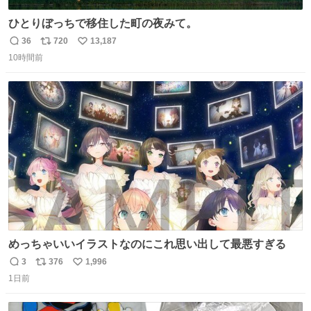
ひとりぼっちで移住した町の夜みて。
36
720
13,187
返
リ
い
10時間前
信
ポ
い
数
ス
ね
ト
数
数
めっちゃいいイラストなのにこれ思い出して最悪すぎる
3
376
1,996
返
リ
い
1日前
信
ポ
い
数
ス
ね