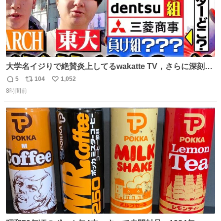
大学名イジりで絶賛炎上してるwakatte TV，さらに深刻な
問題はこっちでは？ ・都内の特定企業に入るのを極度に推
5
104
1,052
返
リ
い
奨し，それ以外の地域で堅実に生きるのを周縁化する ・恋
8時間前
信
ポ
い
愛にかまけ，「陽キャラ」として振る舞うのを極端に中心
数
ス
ね
化する ・院生が研究環境を求め他大学に移るのを批判する
ト
数
数
過去例↓