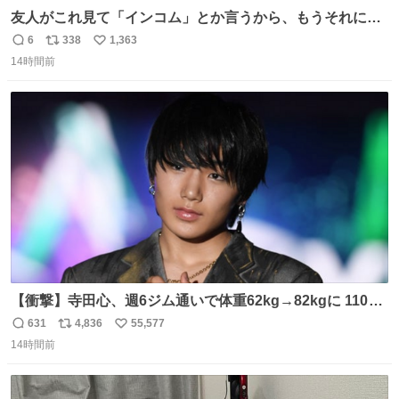
友人がこれ見て「インコム」とか言うから、もうそれにし
か見えなくなっちゃった。
6
338
1,363
返
リ
い
14時間前
信
ポ
い
数
ス
ね
ト
数
数
【衝撃】寺田心、週6ジム通いで体重62kg→82kgに 110kg
のベンチプレス持ち上げる姿披露
631
4,836
55,577
返
リ
い
news.livedoor.com/article/detail… 元々自重のみだった
14時間前
信
ポ
い
が、更に筋肉を大きくするためジム通いを開始。筋肉増量
数
ス
ね
のためおにぎり10個、ゼリー飲料3～4本、パスタと毎日4
ト
数