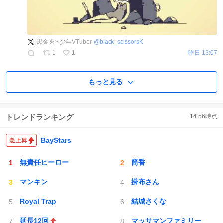
黒金夾✂少年VTuber
@
black_scissorsK
1
1
昨日 13:07
もっと見る
トレンドランキング
14:56
時点
BayStars
無責任ヒーロー
筒香
マンキン
掛布さん
Royal Trap
結城さくな
延長12回
マッサマンファミリー