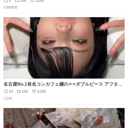
（日向坂46）はマリサポだったのですね。 カメラ目線でに
4
124
1,292
返
リ
い
っこりしていただいたので撮影したものの、全然誰だか知
23時間前
信
ポ
い
りませんでした。 マリサポらしいのでこれからは名前覚え
数
ス
ね
ます！！
ト
数
数
名古屋No.1有名コンカフェ嬢の⚪︎⚪︎ダブルピース アフター
で毎回これしてくれたらそりゃ通うわw
14
102
3,322
返
リ
い
1日前
信
ポ
い
数
ス
ね
ト
数
数