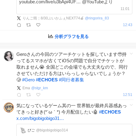
youtube.com/live/u3bApi4UF… @YouTubeより
11:01
りんご雨￤8/30ぶいかふぇNEXT74🍎
@
ringorira_83
12:43
分析グラフを見る
Geroさんの今回のツアーチケットを探しています🥹持
ってるスマホが古くてiOSの問題で自分でチケットが
取れません😭 全国どこの会場でも大丈夫なので、同行
させていただける方はいらっしゃらないでしょうか？
🥲
#
Gero
#
ECHOES
#
同行者募集
Ema
@
stgr_km
12:51
気になっているゲーム其の一 世界観が最終兵器感あっ
てきっと好き(*´ω｀*) 今月配信したい🤖
#
ECHOES
x.com/bigobigobigo31…
びご
@bigobigobigo314