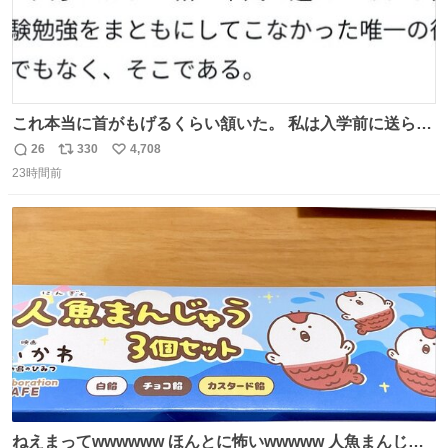
これ本当に首がもげるくらい頷いた。 私は入学前に送られ
てきた、大学のサークル紹介冊子を見た時点で終わりを感
26
330
4,708
返
リ
い
じたので、女子大でもないくせに偏差値の高い大学のイン
23時間前
信
ポ
い
カレサークルに突撃して所属するという奇行で事なきを得
数
ス
ね
た。 高偏差値に行けないならせめてそれくらいした方が予
ト
数
数
後がいいです。 https://t.co/9nMHIrETkw
ねえまってwwwwww ほんとに怖いwwwww 人魚まんじゅ