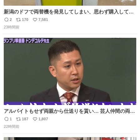
新潟のドフで両替機を発見してしまい、思わず購入してし
まい大阪に発送するイベントが発生
2
170
7,581
返
リ
い
23時間前
信
ポ
い
数
ス
ね
ト
数
数
アルバイトもせず両親から仕送りを貰い… 芸人仲間の両親
のスネまでかじる!? ドンデコルテ銀次⚡️ 無料見逃し配信は
1
187
1,807
返
リ
い
こちらから ▶︎abema.go.link/gBLVb ◤しくじり先生
22時間前
信
ポ
い
ABEMAにて毎週最新話無料配信中◢ @10000nabe
数
ス
ね