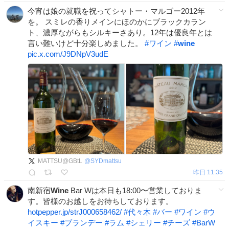
今宵は娘の就職を祝ってシャトー・マルゴー2012年
を。 スミレの香りメインにほのかにブラックカラン
ト、濃厚ながらもシルキーさあり。12年は優良年とは
言い難いけど十分楽しめました。
#
ワイン
#
wine
pic.x.com/J9DNpV3udE
MATTSU@GBtL
@
SYDmattsu
昨日 11:35
南新宿
Wine
Bar Wは本日も18:00〜営業しておりま
す。皆様のお越しをお待ちしております。
hotpepper.jp/strJ000658462/
#
代々木
#
バー
#
ワイン
#
ウ
イスキー
#
ブランデー
#
ラム
#
シェリー
#
チーズ
#
BarW