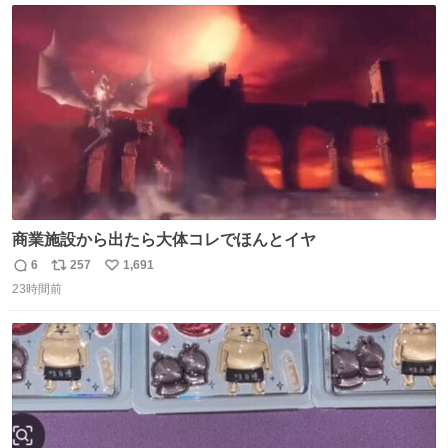
ト
数
数
商業施設から出たら大体コレでほんとイヤ
6
257
1,691
返
リ
い
23時間前
信
ポ
い
数
ス
ね
ト
数
数