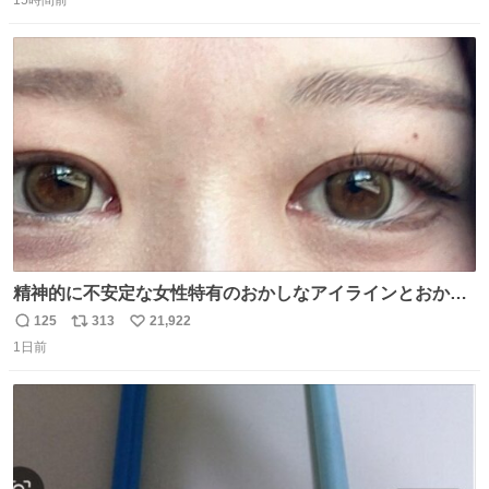
信
ポ
い
数
ス
ね
ト
数
数
精神的に不安定な女性特有のおかしなアイラインとおかし
な眉毛辞めてくれ本当に
125
313
21,922
返
リ
い
1日前
信
ポ
い
数
ス
ね
ト
数
数