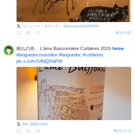
ワインバー・ボナペティ
@
bonappe65989846
昨日 0:00
南仏の赤。 L'âme Buissonnière Corbières 2019
#
wine
#
languedocroussillon
#
languedoc
#
corbieres
pic.x.com/S4hjQiVaPW
IMA
@
IMA1962
昨日 12:11