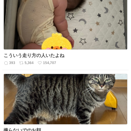
数
ス
ね
ト
数
数
こういう走り方の人いたよね
393
5,364
154,707
返
リ
い
信
ポ
い
数
ス
ね
ト
数
数
撮らないでのお顔