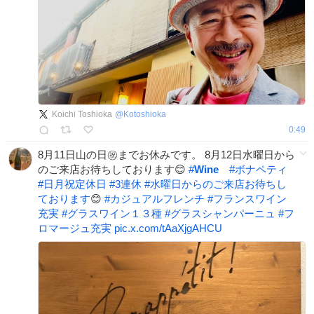
Koichi Toshioka
@
Kotoshioka
0:49
8月11日山の日㊗️までお休みです。 8月12日水曜日から
のご来店お待ちしております😊
#
Wine
#
ボナペティ
#
日月祝定休日
#
3連休
#
水曜日からのご来店お待ちし
ております
😊
#
カジュアルフレンチ
#
フランスワイン
充実
#
グラスワイン１３種
#
グラスシャンパーニュ
#
フ
ロマージュ充実
pic.x.com/tAaXjgAHCU