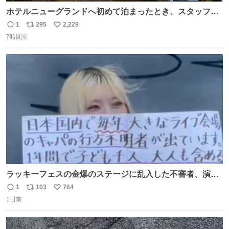
ホテルニューグランドへ初めて泊まったとき、スタッフさ
まから朝のロビーはとても綺麗ですと教えていただいた。
1
295
2,229
返
リ
い
薄暗がりの重厚な造りへ、まずやわらかな光が差し込み、
7時間前
信
ポ
い
しだいに馴染んでいって、時間をかけていつもの美しさへ
数
ス
ね
と移ろっていく。120分のドラマチック。
ト
数
数
ラッキーフェスの金爆のステージに乱入した不審者、演出
かと思ったら本物でめちゃくちゃ思想の強い紙掲げてて怖
1
103
764
返
リ
い
すぎる。
1日前
信
ポ
い
数
ス
ね
ト
数