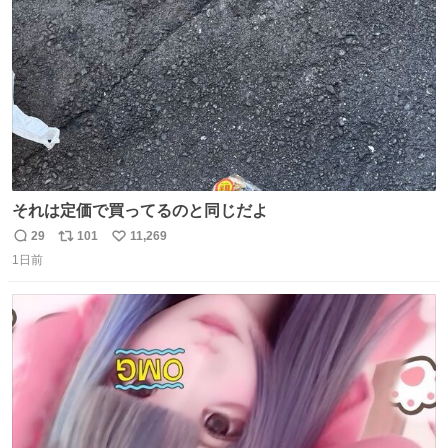
数
それは定価で買ってるのと同じだよ
29
101
11,269
返
リ
い
1日前
信
ポ
い
数
ス
ね
ト
数
数