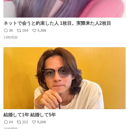
ネットで会うと約束した人 1枚目。実際来た人2枚目
36
104
5,386
返
リ
い
19時間前
信
ポ
い
数
ス
ね
ト
数
数
結婚して1年 結婚して5年
24
113
5,206
返
リ
い
15時間前