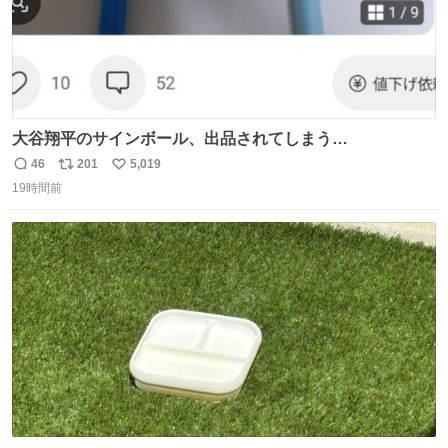
大谷翔平のサインボール、出品されてしまう…
46
201
5,019
返
リ
い
19時間前
信
ポ
い
数
ス
ね
ト
数
数