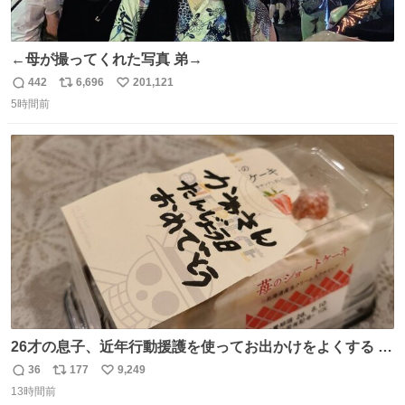
←母が撮ってくれた写真 弟→
442
6,696
201,121
返
リ
い
5時間前
信
ポ
い
数
ス
ね
ト
数
数
26才の息子、近年行動援護を使ってお出かけをよくする 親
との外出はもう嫌らしい。 中身は小学生位なのに小癪な😅
36
177
9,249
返
リ
い
昨日は夜のショッピングモールに行った 先に寝といてよ❗
13時間前
信
ポ
い