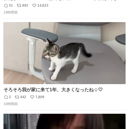
う買ってきたから私も永遠のいのちを…ぐへへ…と思いな
51
892
14,623
返
リ
い
がら1つ食べたら 奥歯欠けたんだけど！！！！？？？ しか
19時間前
信
ポ
い
もガッツリ😭 まんじゅうだよ？？？？？？ ガリッて言っ
数
ス
ね
たから何？と思って口から出したら自分の歯wwwwww セ
ト
数
数
イレーンの呪いじゃん😭
そろそろ我が家に来て1年、大きくなったね☺️🤍
2
442
7,809
返
リ
い
10時間前
信
ポ
い
数
ス
ね
ト
数
数