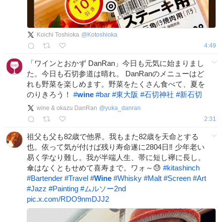
Koichi Toshioka
@
Kotoshioka
4:49
「ワインとおかず DanRan」今日も元気に始まりまし
た。今日も石切参道は晴れ。 DanRanのメニューはど
れも野菜を楽しめます。野菜をたくさん食べて、夏を
のりきろう！
#
wine
#
bar
#
東大阪
#
石切神社
#
新石切
wine & okazu DanRan
@
yuka_danran
2:31
祖父も父も82歳で他界。我もまた82歳を天命とする
也。依って気が付けば残り寿命遂に2804日‼️ 少年老い
易く学なり難し。我が半端人生、帯に短し襷に長し。
傘はなくともせめて喜寿まで。ワォ～😓
#
kitashinch
#
Bartender
#
Travel
#
Wine
#
Whisky
#
Malt
#
Screen
#
Art
#
Jazz
#
Painting
#
ムルソー2nd
pic.x.com/RDO9nmDJJ2