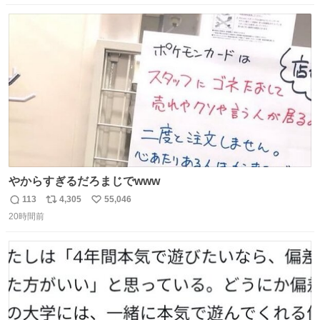
と何度も何度も言い残して。 起きたら冷蔵庫に… ああ、こ
数
ス
ね
れ買いに行ってくれたんだ…😭
ト
数
数
やからすぎるだろまじでwww
113
4,305
55,046
返
リ
い
20時間前
信
ポ
い
数
ス
ね
ト
数
数