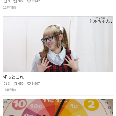
チーネは 真剣(ガチ)で美味いぞ
3
327
3,947
返
リ
い
12時間前
信
ポ
い
数
ス
ね
ト
数
数
ずっとこれ
3
450
5,907
返
リ
い
18時間前
信
ポ
い
数
ス
ね
ト
数
数