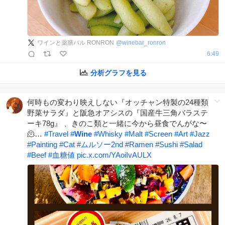
ワインと薬膳バル RONRON
@
winebar_ronron
6:49
分析グラフを見る
何時もの変わり映えしない『オッチャン特製の24種類
野菜サラダ』と阪急オアシスの『国産牛三角バラステ
ーキ78g』 、きのこ類と一緒に今から昼食でんがな〜
🫠…
#
Travel
#
Wine
#
Whisky
#
Malt
#
Screen
#
Art
#
Jazz
#
Painting
#
Cat
#
ムルソー2nd
#
Ramen
#
Sushi
#
Salad
#
Beef
#
血糖値
pic.x.com/YAoiIvAULX