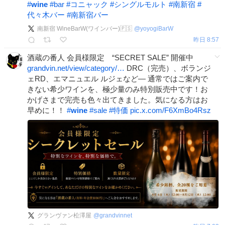
#
wine
#
bar
#
コニャック
#
シングルモルト
#
南新宿
#
代々木バー
#
南新宿バー
南新宿 WineBarW(ワインバー)🇵🇸
@
yoyogiBarW
昨日 8:57
酒蔵の番人 会員様限定 “SECRET SALE” 開催中
grandvin.net/view/category/…
DRC（完売）、ボランジ
ェRD、エマニュエル ルジェなど— 通常ではご案内で
きない希少ワインを、極少量のみ特別販売中です！お
かげさまで完売も色々出てきました。気になる方はお
早めに！！
#
wine
#
sale
#
特価
pic.x.com/F6XmBo4Rsz
グランヴァン松澤屋
@
grandvinnet