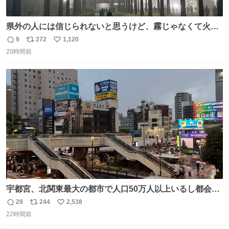
県外の人には信じられないと思うけど、霧じゃなくて火山
灰です🌋 #桜島
9
272
1,120
返
リ
い
20時間前
信
ポ
い
数
ス
ね
ト
数
数
宇都宮、北関東最大の都市で人口50万人以上いるし都会何
だろうなと思っていたら想像以上に都会で興奮した
29
244
2,538
返
リ
い
22時間前
信
ポ
い
数
ス
ね