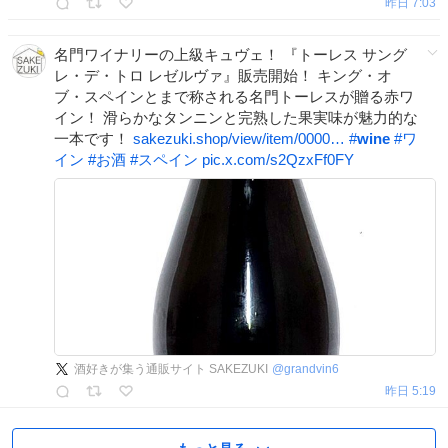
昨日 7:03
名門ワイナリーの上級キュヴェ！ 『トーレス サング
レ・デ・トロ レゼルヴァ』販売開始！ キング・オ
ブ・スペインとまで称される名門トーレスが贈る赤ワ
イン！ 滑らかなタンニンと完熟した果実味が魅力的な
一本です！
sakezuki.shop/view/item/0000…
#
wine
#
ワ
イン
#
お酒
#
スペイン
pic.x.com/s2QzxFf0FY
酒好きが集う通販サイト SAKEZUKI
@
grandvin6
昨日 5:19