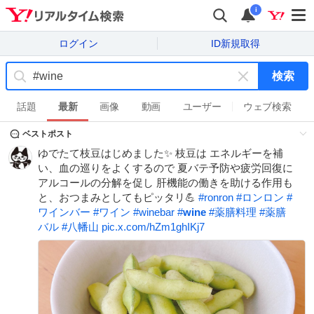
i
ログイン
ID新規取得
検索
キ
ー
話題
最新
画像
動画
ユーザー
ウェブ検索
ワ
ベストポスト
ー
ド
ゆでたて枝豆はじめました✨ 枝豆は エネルギーを補
を
い、血の巡りをよくするので 夏バテ予防や疲労回復に
消
アルコールの分解を促し 肝機能の働きを助ける作用も
す
と、おつまみとしてもピッタリ💪
#
ronron
#
ロンロン
#
ワインバー
#
ワイン
#
winebar
#
wine
#
薬膳料理
#
薬膳
バル
#
八幡山
pic.x.com/hZm1ghIKj7