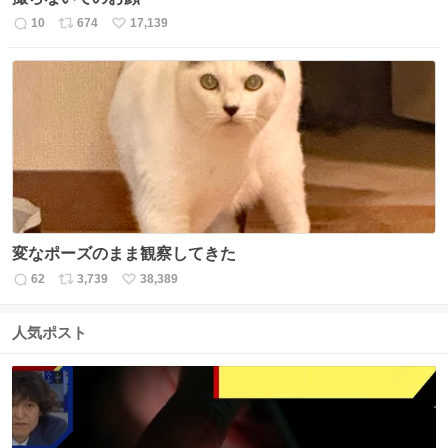
10
674
17,139
返
リ
い
信
ポ
い
数
ス
ね
ト
数
数
変なポーズのまま観察してきた
62
3,739
38,389
返
リ
い
信
ポ
い
数
ス
ね
人気ポスト
ト
数
数