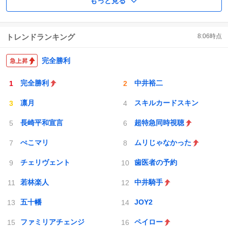
もっと見る
トレンドランキング
8:06
時点
完全勝利
完全勝利
中井裕二
凛月
スキルカードスキン
長崎平和宣言
超特急同時視聴
ぺこマリ
ムリじゃなかった
チェリヴェント
歯医者の予約
若林楽人
中井騎手
五十幡
JOY2
ファミリアチェンジ
ペイロー