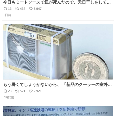
今日もミートソースで皿が死んだので、天日干しをしてい
ます🍝 ありがとう先人の知恵
13
438
6,947
返
リ
い
1日前
信
ポ
い
数
ス
ね
ト
数
数
もう暑くてしょうがないから、 「新品のクーラーの室外機
のミニチュア」 でも見ていってよ
23
521
2,921
返
リ
い
7時間前
信
ポ
い
数
ス
ね
ト
数
数