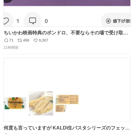
ちいかわ映画特典のボンドロ、不要ならその場で受け取り
辞退すれば良いのに白々しい
71
496
9,307
返
リ
い
21時間前
信
ポ
い
数
ス
ね
ト
数
数
何度も言っていますが KALDI生パスタシリーズのフェット