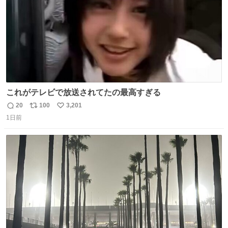
これがテレビで放送されてたの最高すぎる
20
100
3,201
返
リ
い
1日前
信
ポ
い
数
ス
ね
ト
数
数