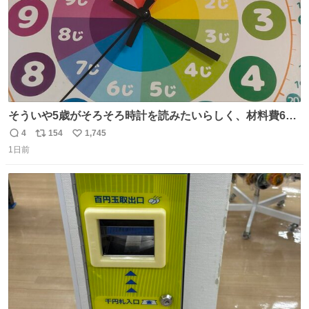
そういや5歳がそろそろ時計を読みたいらしく、材料費600
円で作れる知育時計作ってみた！ めっちゃ簡単！ ありがと
4
154
1,745
返
リ
い
う先人！
1日前
信
ポ
い
数
ス
ね
ト
数
数