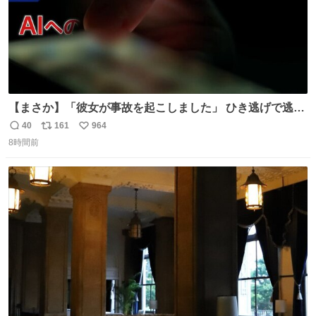
【まさか】「彼女が事故を起こしました」 ひき逃げで逃走
した男、AIの相談履歴で“ウソ発覚” 警察が男のスマホを押
40
161
964
返
リ
い
収して解析すると、出頭する前に事故の詳しい状況やどう
8時間前
信
ポ
い
対応すればいいかをAIに相談していたことがわかった。し
数
ス
ね
かし、AIの回答は「正直に警察に話すように」だった。
ト
数
数