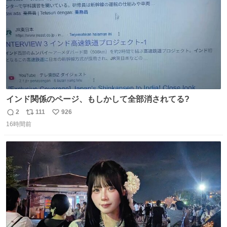
インド関係のページ、もしかして全部消されてる?
2
111
926
返
リ
い
16時間前
信
ポ
い
数
ス
ね
ト
数
数