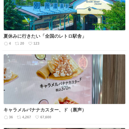
夏休みに行きたい「全国のレトロ駅舎」
4
20
123
返
リ
い
信
ポ
い
数
ス
ね
ト
数
数
キャラメルバナナカスター、ド（裏声）
36
4,267
67,600
返
リ
い
信
ポ
い