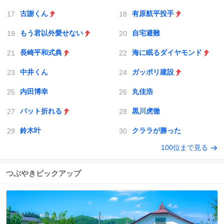
古謝くん
有原航平投手
もう君以外愛せない
自宅避難
長崎平和式典
海に眠るダイヤモンド
中井くん
ガッポリ建設
内田博幸
丸佳浩
バット折れる
黒川虎徹
鈴木叶
クララが勝った
100位まで見る
つぶやきピックアップ