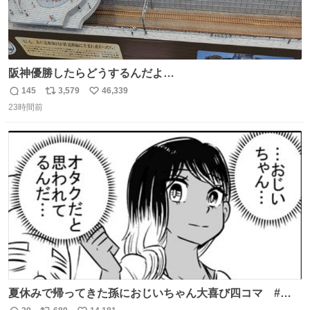
阪神優勝したらどうするんだよ…
145
3,579
46,339
返
リ
い
23時間前
信
ポ
い
数
ス
ね
ト
数
数
夏休みで帰ってきた孫におじいちゃん大喜び四コマ #四
コマ漫画 #Web漫画 #漫画が読めるハッシュタグ