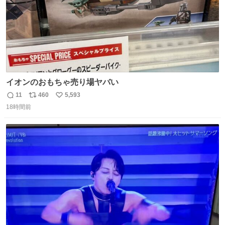
イオンのおもちゃ売り場ヤバい
11
460
5,593
返
リ
い
18時間前
信
ポ
い
数
ス
ね
ト
数
数