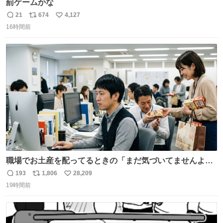
罰ゲームかな
21
674
4,127
返
リ
い
16時間前
信
ポ
い
数
ス
ね
ト
数
数
職場でお土産を配ってるときの「まだ気づいてませんよ」
的な演技が毎回シンドい。
193
1,806
28,209
返
リ
い
19時間前
信
ポ
い
数
ス
ね
ト
数
数