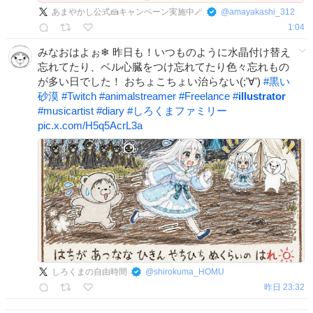
あまやかし公式🍰キャンペーン実施中🪄
@
amayakashi_312
1:04
みなおはよぉ❄ 昨日も！いつものように水晶付け替え
忘れてたり、ベル心臓をつけ忘れてたり色々忘れもの
が多い日でした！ おちょこちょい治らない(;'∀')
#
黒い
砂漠
#
Twitch
#
animalstreamer
#
Freelance
#
illustrator
#
musicartist
#
diary
#
しろくまファミリー
pic.x.com/H5q5AcrL3a
しろくまの自由時間
@
shirokuma_HOMU
昨日 23:32