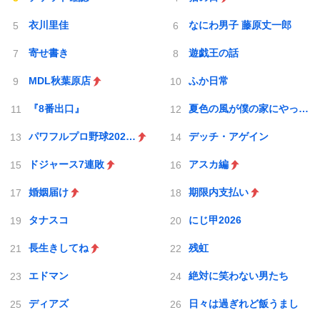
衣川里佳
なにわ男子 藤原丈一郎
寄せ書き
遊戯王の話
MDL秋葉原店
ふか日常
『8番出口』
夏色の風が僕の家にやってきた
パワフルプロ野球2026-2027
デッチ・アゲイン
ドジャース7連敗
アスカ編
婚姻届け
期限内支払い
タナスコ
にじ甲2026
長生きしてね
残虹
エドマン
絶対に笑わない男たち
ディアズ
日々は過ぎれど飯うまし