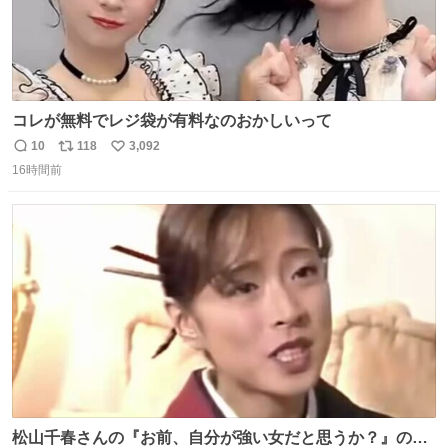
コレが無料でレジ袋が有料なのおかしいって
10
118
3,092
返
リ
い
16時間前
信
ポ
い
数
ス
ね
ト
数
数
松山千春さんの『お前、自分が強い女だと思うか？』の一