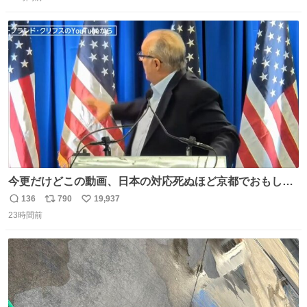
信
ポ
い
数
ス
ね
ト
数
数
今更だけどこの動画、日本の対応死ぬほど京都でおもしろ
い。 なんなら敬語で丁寧に煽りまくってるの好き。笑
136
790
19,937
返
リ
い
23時間前
信
ポ
い
数
ス
ね
ト
数
数