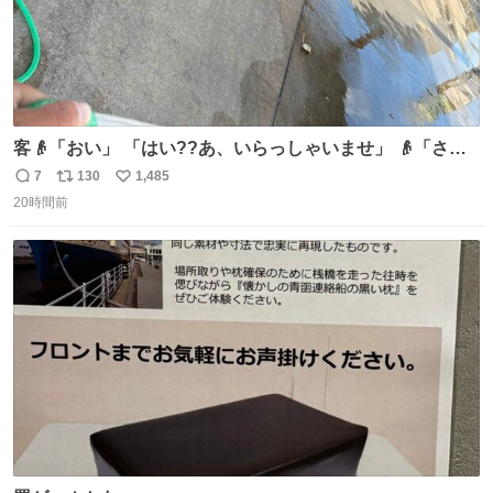
客👴「おい」 「はい??あ、いらっしゃいませ」 👴「さっ
きからずっと水出しっぱなしでもったいないだろ」 「静電
7
130
1,485
返
リ
い
気を逃がし、熱くなった地面の温度を下げ、引火事故の防
20時間前
信
ポ
い
止の為必要な作業です」 👴「水不足の昨今にもったいない
数
ス
ね
ことをするな!!」 それでは歌います、聞いてください 「井
ト
数
数
戸水」