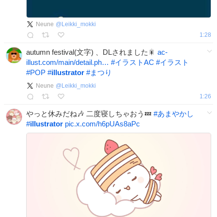
Neune
@
Leikki_mokki
1:28
autumn festival(文字) 、DLされました🎇
ac-
illust.com/main/detail.ph…
#
イラストAC
#
イラスト
#
POP
#
illustrator
#
まつり
Neune
@
Leikki_mokki
1:26
やっと休みだね🎶 二度寝しちゃおう💤
#
あまやかし
#
illustrator
pic.x.com/h6pUAs8aPc