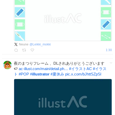
Neune
@
Leikki_mokki
1:30
夜のまつりフレーム 、DLされありがとうございます
🍉
ac-illust.com/main/detail.ph…
#
イラストAC
#
イラス
ト
#
POP
#
illustrator
#
夏休み
pic.x.com/bJhttSZpSl