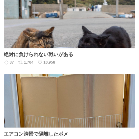
ト
数
数
絶対に負けられない戦いがある
37
1,704
10,958
返
リ
い
信
ポ
い
数
ス
ね
ト
数
数
エアコン清掃で隔離したポメ