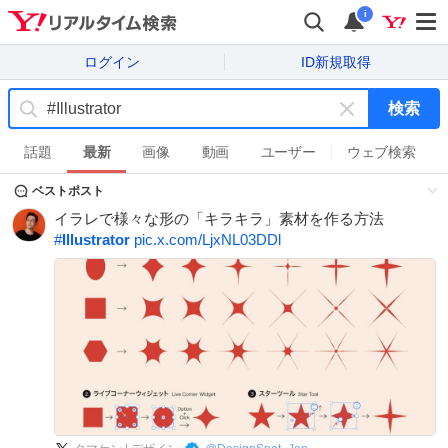
i
ログイン
ID新規取得
検索
キ
ー
話題
最新
画像
動画
ユーザー
ウェブ検索
ワ
ベストポスト
ー
ド
イラレで様々な形の「キラキラ」素材を作る方法
を
#
Illustrator
pic.x.com/LjxNL03DDl
消
す