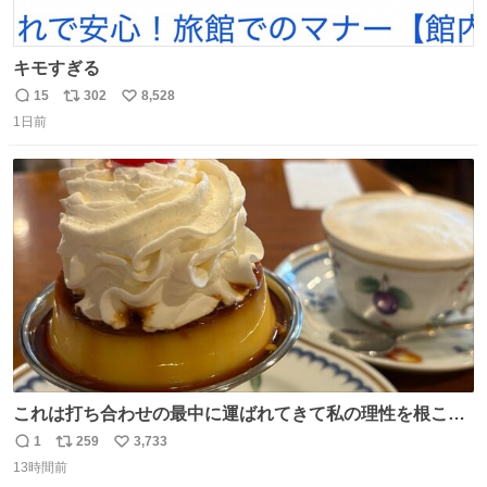
キモすぎる
15
302
8,528
返
リ
い
1日前
信
ポ
い
数
ス
ね
ト
数
数
これは打ち合わせの最中に運ばれてきて私の理性を根こそ
ぎ奪い去ったプリンの写真です。
1
259
3,733
返
リ
い
13時間前
信
ポ
い