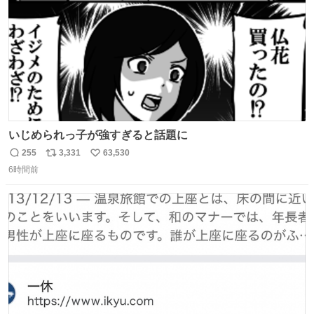
いじめられっ子が強すぎると話題に
255
3,331
63,530
返
リ
い
6時間前
信
ポ
い
数
ス
ね
ト
数
数