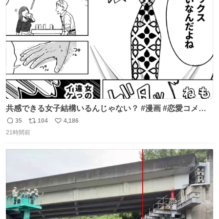
ト
数
数
共感できる女子結構いるんじゃない？ #漫画 #恋愛コメデ
ィ #SFW
35
104
4,186
返
リ
い
21時間前
信
ポ
い
数
ス
ね
ト
数
数