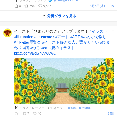
タマケン | デザイン
@
DesignSpot_Jap
4
756
5,687
8月5日(水) 10:15
分析グラフを見る
イラスト「ひまわりの道」アップします！
#
イラスト
#
illustration
#
illustrator
#
アート
#
ART
#
みんなで楽し
むTwitter展覧会
#
イラスト好きな人と繋がりたい
#
ひま
わり
#
猫
#
ねこ
#
cat
#
夏のイラスト
pic.x.com/BdS76yw0wC
イラストレーター・むらきやすし
@
YasushiMuraki
7
40
2:58