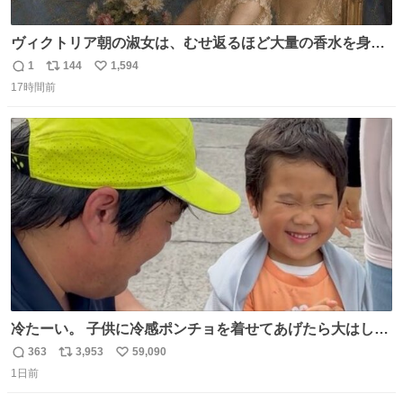
ヴィクトリア朝の淑女は、むせ返るほど大量の香水を身に
つけるものではないとされていた。それでも香水は、髪や
1
144
1,594
返
リ
い
肌の手入れと同じくらい、ヴィクトリア朝の女性達の美容
17時間前
信
ポ
い
習慣に欠かせないものだった。 当時の香水は、現在私たち
数
ス
ね
が知る香水よりも単純な組成で、その大部分は薔薇、菫、
ト
数
数
ベルガモット、
冷たーい。 子供に冷感ポンチョを着せてあげたら大はしゃ
ぎで喜んでくれました。 こんな素敵な代物を提供してくれ
363
3,953
59,090
返
リ
い
た山口県の恩師に感謝。
1日前
信
ポ
い
数
ス
ね