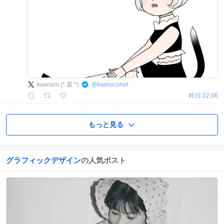
kaeruco (* 皿 *)
@
kaeruconet
昨日 22:06
もっと見る
グラフィックデザイン
の人気ポスト