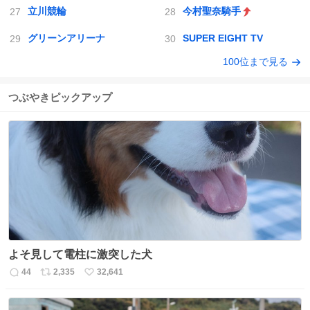
立川競輪
今村聖奈騎手
グリーンアリーナ
SUPER EIGHT TV
100位まで見る
つぶやきピックアップ
よそ見して電柱に激突した犬
44
2,335
32,641
返
リ
い
信
ポ
い
数
ス
ね