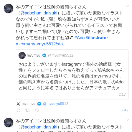
私のアイコンは絵師の親知らずさん
（
@adochan_daisuki
）に描いて頂いた素敵なイラスト
なのですが､私（猫）🐱を親知らずさんが可愛いいと
思う飼い主さんに可愛いがられているイラストでお願
いしますって描いて頂いたので､可愛いい飼い主さん
が私って思われてますね🥰💕
#
Ado
#
illustrator
x.com/myumyu5512/sta…
myumyu
@myumyu5512
おはようございます✨instagramで海外の絵師様（女
性）をフォローしたら本名を教えてって🙀Adoちゃん
の世界的知名度を借りて、私の名前はmyumyuです。
猫の鳴き声から名前をつけました。日本の歌手のAdo
と同じように本名ではありませんがアマチュアカメラ
マンとしてこの名前で活動してますって返信🥰💙
2:17
myumyu
@
myumyu5512
2:42
私のアイコンは絵師の親知らずさん
（
@adochan_daisuki
）に描いて頂いた素敵なイラスト