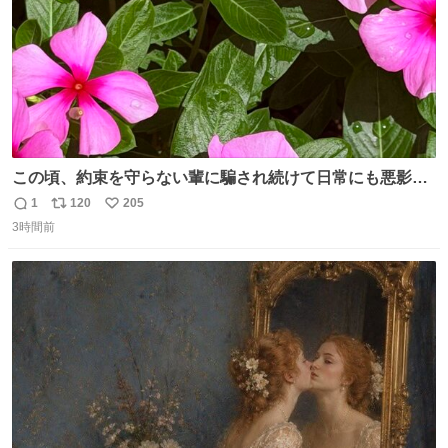
この頃、約束を守らない輩に騙され続けて日常にも悪影響
が出てきて仕事も出来ずでストレスマックス。 解決には断
1
120
205
返
リ
い
ち切るのみ。 そんな時に美しい光景は救いの刻です。 人様
3時間前
信
ポ
い
に迷惑をかける人間の神経には理解が出来ないし理解する
数
ス
ね
気もない。 実直に生きる！ 今日も嘘に負けずに頑張りま
ト
数
数
す。 #LUNE #約束