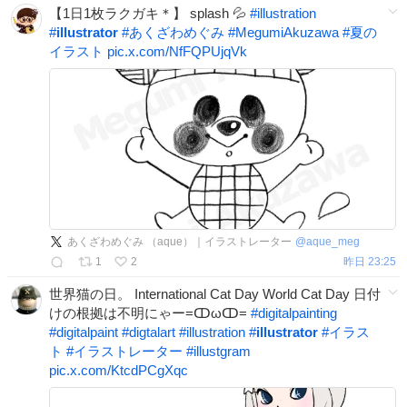
【1日1枚ラクガキ＊】 splash 💦
#
illustration
#
illustrator
#
あくざわめぐみ
#
MegumiAkuzawa
#
夏の
イラスト
pic.x.com/NfFQPUjqVk
あくざわめぐみ （aque）｜イラストレーター
@
aque_meg
1
2
昨日 23:25
世界猫の日。 International Cat Day World Cat Day 日付
けの根拠は不明にゃー=ↀωↀ=
#
digitalpainting
#
digitalpaint
#
digtalart
#
illustration
#
illustrator
#
イラス
ト
#
イラストレーター
#
illustgram
pic.x.com/KtcdPCgXqc