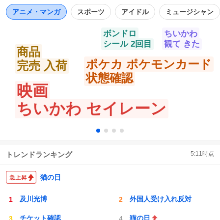
数
https://t.co/e1NcR6IK0c https://t.co/on7IEPfF3Z
アニメ・マンガ
スポーツ
アイドル
ミュージシャン
ボンドロ
ちいかわ
シール 2回目
観て きた
商品
ポケカ ポケモンカード
完売 入荷
状態確認
映画
ちいかわ セイレーン
トレンドランキング
5:11
時点
猫の日
及川光博
外国人受け入れ反対
チケット確認
猫の日