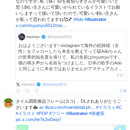
なのですが､私（猫）🐱を親知らずさんが可愛いいと
思う飼い主さんに可愛いがられているイラストでお願
いしますって描いて頂いたので､可愛いい飼い主さん
が私って思われてますね🥰💕
#
Ado
#
illustrator
x.com/myumyu5512/sta…
myumyu
@myumyu5512
おはようございます✨instagramで海外の絵師様（女
性）をフォローしたら本名を教えてって🙀Adoちゃん
の世界的知名度を借りて、私の名前はmyumyuです。
猫の鳴き声から名前をつけました。日本の歌手のAdo
と同じように本名ではありませんがアマチュアカメラ
マンとしてこの名前で活動してますって返信🥰💙
2:17
myumyu
@
myumyu5512
2:38
タイル調医療品フレーム(ヨコ) 、DLされありがとうご
ざいます🚑
ac-illust.com/main/detail.ph…
#
イラストAC
#
イラスト
#
POP
#
フリー
#
illustrator
#
保健室
pic.x.com/he7k2wDwp7