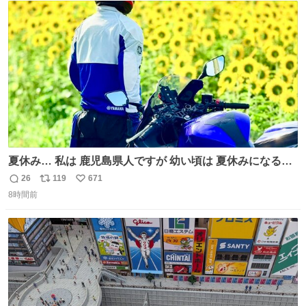
ト
数
数
夏休み… 私は 鹿児島県人ですが 幼い頃は 夏休みになると
母の郷… 山梨へ遊びに行くのが楽しみでした 母の実家へ 1
26
119
671
返
リ
い
ヶ月近く泊まって … … 今の私は 医療従事者 お盆休み？ﾅﾆ
8時間前
信
ポ
い
ｿﾚｵｲｼｲﾉ?(笑 … … 子どもの頃 山梨で見た ひまわり畑の風
数
ス
ね
景 淡い記憶 そんな思い出の風景… ありますか？
ト
数
数