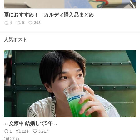
夏におすすめ！ カルディ購入品まとめ
4
6
208
返
リ
い
信
ポ
い
数
ス
ね
人気ポスト
ト
数
数
←交際中 結婚して5年→
1
123
3,917
返
リ
い
16時間前