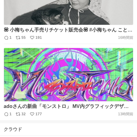
💟 小梅ちゃん手売りチケット販売会💟 #小梅ちゃん こと #
田村芽実 が、『オンリー・ロンリー・ガールガールガー
1
55
191
16時間前
返
リ
い
ル』のチケットを手売り販売いたします！ #オンロン 手売
信
ポ
い
りチケットはイラストレーター mameさん描き下ろしの限
数
ス
ね
定デザインチケットをご用意しております！
ト
数
数
https://t.co/BnwqikW2ii
adoさんの新曲「モンストロ」 MV内グラフィックデザイ
ン、カーデザイナーのShogo Itoさんと MV内の車両デザイ
1
32
177
13時間前
返
リ
い
ン担当させていただきました！ 監督は
信
ポ
い
yonagra(@traftratra)さん！ ぜひご覧ください！💥
クラウド
数
ス
ね
https://t.co/2aSA51up5d #Ado #モンストロ
ト
数