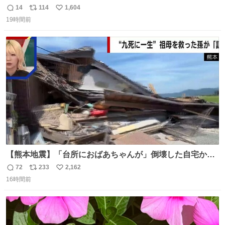
言で… 中森明菜さんが思わず本音をこぼす瞬間😭
14
114
1,604
返
リ
い
19時間前
信
ポ
い
数
ス
ね
ト
数
数
【熊本地震】「台所におばあちゃんが」倒壊した自宅から
孫が救出 地震発生時、台所で夕食の準備をしていた祖母の
72
233
2,162
返
リ
い
「助けて」という声。祖母を背負い、助け出した孫が「命
16時間前
信
ポ
い
があったのは奇跡」と当時の状況を語った。
数
ス
ね
ト
数
数