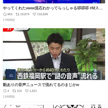
やってくれたwww流石わかってらっしゃる🤣🤣🤣 #Mステ
#西川貴教
663
10,074
132,826
返
リ
い
17時間前
信
ポ
い
数
ス
ね
ト
数
数
動ありの音声ニュースで流れてるのまじかw
2
114
1,421
返
リ
い
11時間前
信
ポ
い
数
ス
ね