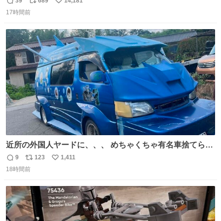
39
689
14,181
返
リ
い
17時間前
信
ポ
い
数
ス
ね
ト
数
数
近所の外国人ヤードに、、、 めちゃくちゃ有名車捨てられ
てました😭 外装ぼろぼろだし、、 中も何にも残ってない
9
123
1,411
返
リ
い
し、、 可哀想に😢😢 今まで数十年お疲れ様でした、、 #バ
18時間前
信
ポ
い
ニング #当時 #廃車 #勿体無い
数
ス
ね
ト
数
数