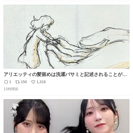
数
ス
ね
ト
数
数
アリエッティの髪留めは洗濯バサミと記述されることが多
いですが、もっと小さいプラスチックのクリップです。 バ
1
150
1,318
返
リ
い
ネは使いやすいように強度を調整してあるはず。
15時間前
信
ポ
い
数
ス
ね
ト
数
数