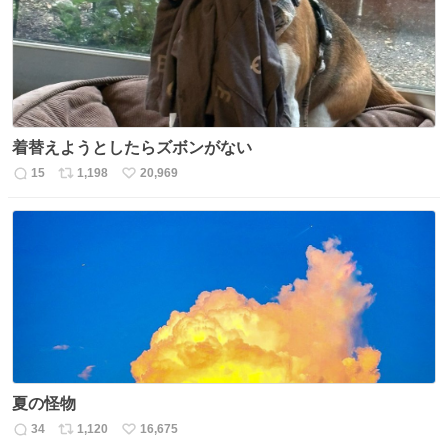
数
着替えようとしたらズボンがない
15
1,198
20,969
返
リ
い
信
ポ
い
数
ス
ね
ト
数
数
夏の怪物
34
1,120
16,675
返
リ
い