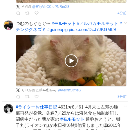
MMMI
@
EYyVhCCioPNRmX8
4分前
つむのもぐもぐ🥕
#
モルモット
#
アルパカモルモット
#
テンジクネズミ
#
guineapig
pic.x.com/DcJ7JKGML9
りりか🎀△🌈☁️🌏🦢🐁
@
AerithStrifeG
8分前
#
ライターお仕事日記
4631★8／6】4月末に左頬の腫
瘍再発が発覚、先週7／29からは液体食を強制給餌し
闘病中だった我が家の
#
モルモット
通称おとうと、獅
子丸(ライオン丸)が本日夜9時頃他界しました🦁2019年