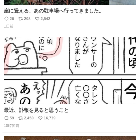
崖に聳える、あの駐車場へ行ってきました。
26
208
2,542
返
リ
い
1日前
信
ポ
い
数
ス
ね
ト
数
数
最近、訃報を見ると思うこと
59
2,450
16,739
返
リ
い
10時間前
信
ポ
い
数
ス
ね