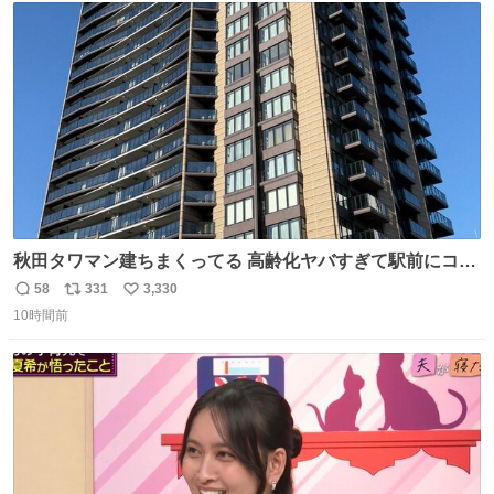
ト
数
数
秋田タワマン建ちまくってる 高齢化ヤバすぎて駅前にコン
パクトシティつくって高齢者を住ませる考えらしい 病院も
58
331
3,330
返
リ
い
全部駅前にある
10時間前
信
ポ
い
数
ス
ね
ト
数
数