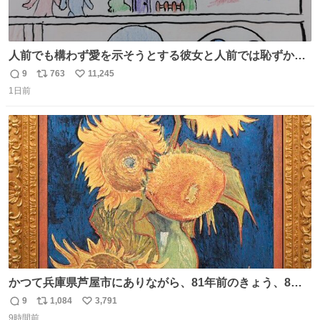
人前でも構わず愛を示そうとする彼女と人前では恥ずかし
いけど彼女を死ぬほど愛している彼氏 同士いませんか✋️
9
763
11,245
返
リ
い
1日前
信
ポ
い
数
ス
ね
ト
数
数
かつて兵庫県芦屋市にありながら、81年前のきょう、8月6
日の阪神大空襲の折に残念ながら焼失した、 #ゴッホ の幻
9
1,084
3,791
返
リ
い
の「 #ヒマワリ 」。 当館は、東京都にある武者小路実篤記
9時間前