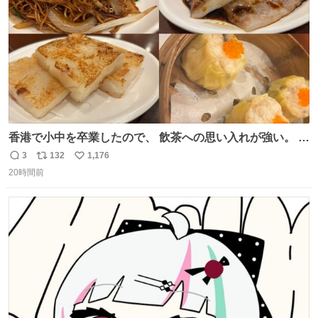
香港で小中を卒業したので、 飲茶への思い入れが強い。 常
に現地の味を探している。 横浜中華街まで行き、店を厳選
3
132
1,176
返
リ
い
すれば流石に出会えるけど、もっと近場で気軽に行ける店
20時間前
信
ポ
い
はないか。 代々木にあった。 多少違うかなというのもあっ
数
ス
ね
たけど、 総合的には満足。
ト
数
数