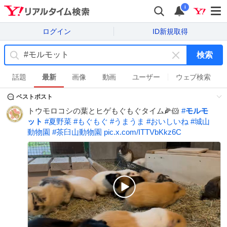
i
ログイン
ID新規取得
検索
キ
ー
話題
最新
画像
動画
ユーザー
ウェブ検索
ワ
ベストポスト
ー
ド
トウモロコシの葉とヒゲもぐもぐタイム🌽🐹
#
モルモ
を
ット
#
夏野菜
#
もぐもぐ
#
うまうま
#
おいしいね
#
城山
消
動物園
#
茶臼山動物園
pic.x.com/ITTVbKkz6C
す