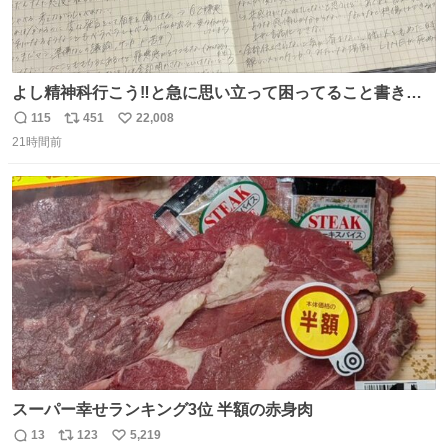
よし精神科行こう‼️と急に思い立って困ってること書き出
してたらペン止まらなくなってすごい勢いで埋まってワロ
115
451
22,008
返
リ
い
タ
21時間前
信
ポ
い
数
ス
ね
ト
数
数
スーパー幸せランキング3位 半額の赤身肉
13
123
5,219
返
リ
い