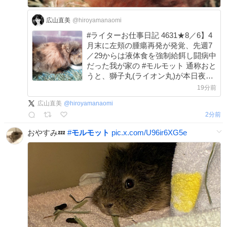
広山直美
@hiroyamanaomi
#ライターお仕事日記 4631★8／6】4
月末に左頬の腫瘍再発が発覚、先週7
／29からは液体食を強制給餌し闘病中
だった我が家の #モルモット 通称おと
うと、獅子丸(ライオン丸)が本日夜9
時頃他界しました🦁2019年生まれ、
19分前
同居生活8年目となる7歳の御長寿。朝
広山直美
@
hiroyamanaomi
8:25に撮影したこちらのお写真が最後
2分前
となりました x.com/hiroyamanaomi/
…
おやすみ💤
#
モルモット
pic.x.com/U96ir6XG5e