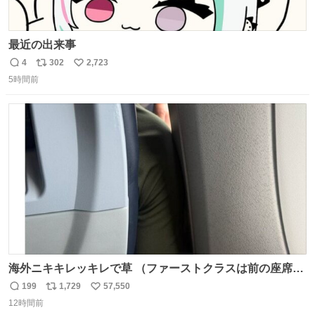
最近の出来事
4
302
2,723
返
リ
い
5時間前
信
ポ
い
数
ス
ね
ト
数
数
海外ニキキレッキレで草 （ファーストクラスは前の座席で
あるため）
199
1,729
57,550
返
リ
い
12時間前
信
ポ
い