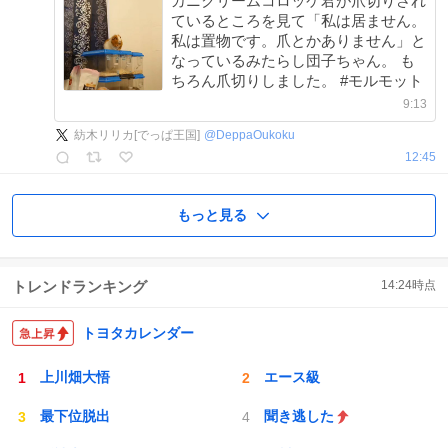
カニクリームコロッケ君が爪切りされ
ているところを見て「私は居ません。
私は置物です。爪とかありません」と
なっているみたらし団子ちゃん。 も
ちろん爪切りしました。 #モルモット
9:13
紡木リリカ[でっぱ王国]
@
DeppaOukoku
12:45
もっと見る
トレンドランキング
14:24
時点
トヨタカレンダー
上川畑大悟
エース級
最下位脱出
聞き逃した