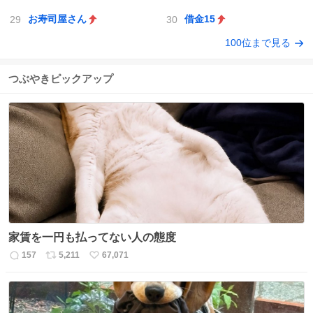
お寿司屋さん
借金15
100位まで見る
つぶやきピックアップ
家賃を一円も払ってない人の態度
157
5,211
67,071
返
リ
い
信
ポ
い
数
ス
ね
ト
数