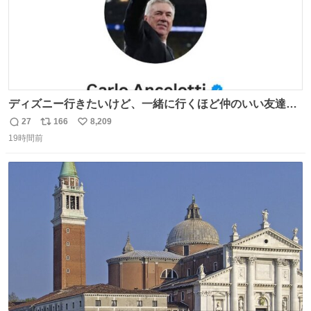
ディズニー行きたいけど、一緒に行くほど仲のいい友達が
居ない… ほんでこれ
27
166
8,209
返
リ
い
19時間前
信
ポ
い
数
ス
ね
ト
数
数