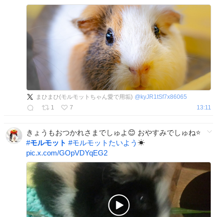
まひまひ(モルモットちゃん愛で用垢)
@
kyJR1tSf7x86065
1
7
13:11
きょうもおつかれさまでしゅよ😊 おやすみでしゅね⭐
#
モルモット
#
モルモットたいよう
☀
pic.x.com/GOpVDYqEG2