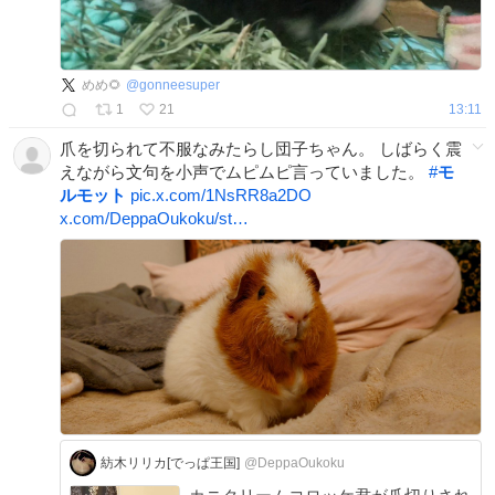
めめ🌻
@
gonneesuper
1
21
13:11
爪を切られて不服なみたらし団子ちゃん。 しばらく震
えながら文句を小声でムピムピ言っていました。
#
モ
ルモット
pic.x.com/1NsRR8a2DO
x.com/DeppaOukoku/st…
紡木リリカ[でっぱ王国]
@DeppaOukoku