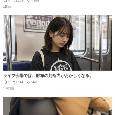
美味しい美味しい言ってくれて嬉しい
4
101
4,858
返
リ
い
1日前
信
ポ
い
数
ス
ね
ト
数
数
ライブ会場では、財布の判断力がおかしくなる。
1
114
560
返
リ
い
1時間前
信
ポ
い
数
ス
ね
ト
数
数