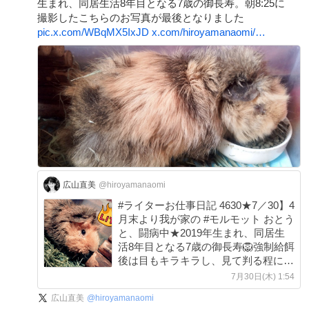
生まれ、同居生活8年目となる7歳の御長寿。朝8:25に
撮影したこちらのお写真が最後となりました
pic.x.com/WBqMX5IxJD
x.com/hiroyamanaomi/…
広山直美
@hiroyamanaomi
#ライターお仕事日記 4630★7／30】4
月末より我が家の #モルモット おとう
と、闘病中★2019年生まれ、同居生
活8年目となる7歳の御長寿🦁強制給餌
後は目もキラキラし、見て判る程に元
気な様子に。思えば私自身も風邪気味
7月30日(木) 1:54
等体調不良の時はカレーや焼肉をガッ
広山直美
@
hiroyamanaomi
ツリ食べて回復する。食べる事の大切