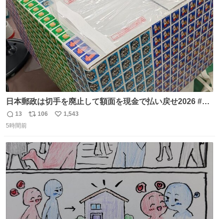
数
日本郵政は切手を廃止して額面を現金で払い戻せ2026 #日
本郵政 @JapanPostHD_PR
13
106
1,543
返
リ
い
5時間前
信
ポ
い
数
ス
ね
ト
数
数