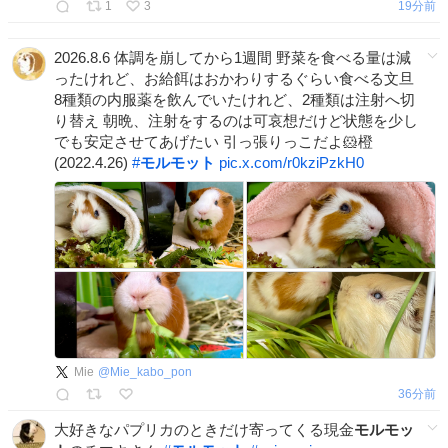
1
3
19分前
さを痛感 x.com/hiroyamanaomi/…
2026.8.6 体調を崩してから1週間 野菜を食べる量は減
ったけれど、お給餌はおかわりするぐらい食べる文旦
8種類の内服薬を飲んでいたけれど、2種類は注射へ切
り替え 朝晩、注射をするのは可哀想だけど状態を少し
でも安定させてあげたい 引っ張りっこだよ🐹橙
(2022.4.26)
#
モルモット
pic.x.com/r0kziPzkH0
Mie
@
Mie_kabo_pon
36分前
大好きなパプリカのときだけ寄ってくる現金
モルモッ