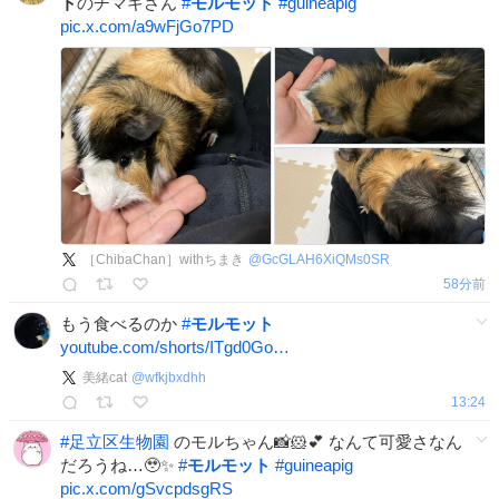
ト
のチマキさん
#
モルモット
#
guineapig
pic.x.com/a9wFjGo7PD
［ChibaChan］withちまき
@
GcGLAH6XiQMs0SR
58分前
もう食べるのか
#
モルモット
youtube.com/shorts/ITgd0Go…
美緒cat
@
wfkjbxdhh
13:24
#
足立区生物園
のモルちゃん📸🐹💕 なんて可愛さなん
だろうね…🥹✨
#
モルモット
#
guineapig
pic.x.com/gSvcpdsgRS