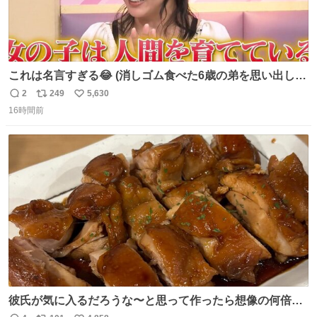
これは名言すぎる😂 (消しゴム食べた6歳の弟を思い出しな
がら)
2
249
5,630
返
リ
い
16時間前
信
ポ
い
数
ス
ね
ト
数
数
彼氏が気に入るだろうな〜と思って作ったら想像の何倍も