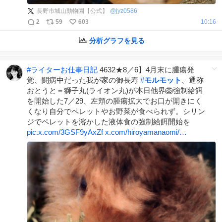
長野市城山動物園【公式】
@
jyz0586
2
59
603
10:16
分析グラフを見る
#
ライターお仕事日記
4632★8／6】4月末に腫瘍発
覚、闘病中だった我が家の御長寿
#
モルモット
、通称
おとうと＝獅子丸(ライオン丸)が本日他界🦁強制給餌
を開始した7／29、左頬の腫瘍拡大でお口が開きにく
くなり自分でペレットやお野菜が食べられず。シリン
ジでペレットを溶かした液体食の強制給餌開始を
pic.x.com/3GSF9yAxZf
x.com/hiroyamanaomi/…