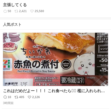
主張してくる
50
2,421
25,580
返
リ
い
信
ポ
い
数
ス
ね
人気ポスト
ト
数
数
これはだめだよー！！！ これ食べたら🧜‍♀️ 檻に入れられ
て、なんかずうっと暗いとこだよ、、 #トラウマ
10
405
2,126
返
リ
い
3時間前
信
ポ
い
数
ス
ね