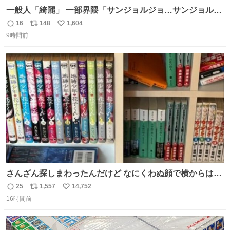
一般人「綺麗」 一部界隈「サンジョルジョ…サンジョルジ
ョマ…ジョルノジョバァーナ！！』
16
148
1,604
返
リ
い
9時間前
信
ポ
い
数
ス
ね
ト
数
数
さんざん探しまわったんだけど なにくわぬ顔で横からはえ
てた
25
1,557
14,752
返
リ
い
16時間前
信
ポ
い
数
ス
ね
ト
数