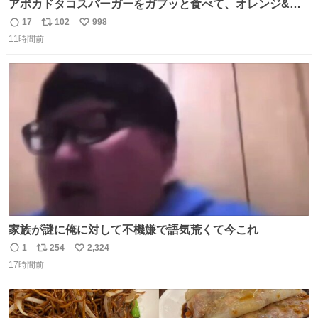
アボカドタコスバーガーをガブッと食べて、オレンジ&パ
ッションフルーツティーをグビッと飲んで、またアボカド
17
102
998
返
リ
い
タコスバーガーをガブッと食べて、またオレンジ＆パッシ
11時間前
信
ポ
い
ョンフルーツティーをグビッと飲んで…🍔🍹
数
ス
ね
ト
数
数
家族が謎に俺に対して不機嫌で語気荒くて今これ
1
254
2,324
返
リ
い
17時間前
信
ポ
い
数
ス
ね
ト
数
数