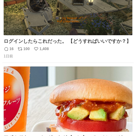
ログインしたらこれだった。 【どうすればいいですか？】
16
100
1,408
返
リ
い
1日前
信
ポ
い
数
ス
ね
ト
数
数