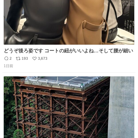
どうぞ後ろ姿です コートの紐がいいよね…そして腰が細い
2
193
3,673
返
リ
い
1日前
信
ポ
い
数
ス
ね
ト
数
数