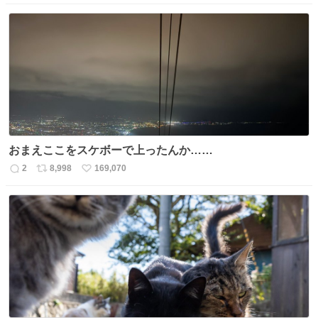
信
ポ
い
数
ス
ね
ト
数
数
おまえここをスケボーで上ったんか……
2
8,998
169,070
返
リ
い
信
ポ
い
数
ス
ね
ト
数
数