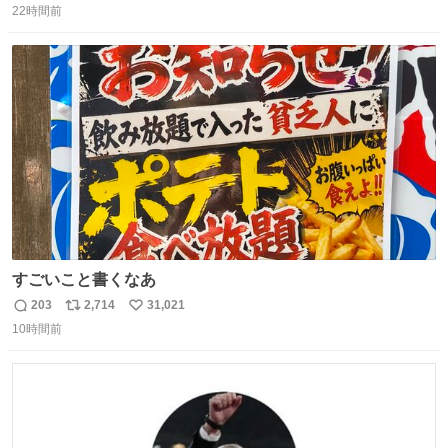
22時間前
信
ポ
い
数
ス
ね
ト
数
数
すごいこと書くなあ
203
2,714
31,021
返
リ
い
10時間前
信
ポ
い
数
ス
ね
ト
数
数