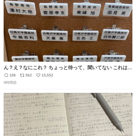
ト
数
数
ん？え？なにこれ？ ちょっと待って、聞いてない これは販
売されているのもですか？
106
562
15,552
返
リ
い
9時間前
信
ポ
い
数
ス
ね
ト
数
数