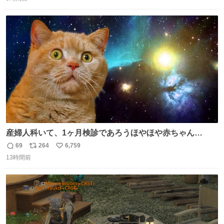
信
ポ
い
念館にご協力いただき、当時発行されたカラー印刷画集よ
数
ス
ね
り陶板で原寸大に再現し、2014年より展示しています。 #
ト
数
数
大塚国際美術館
産婦人科いて、1ヶ月検診であろうほやほや赤ちゃん👩‍🍼
と推定2,3歳の女の子👧🏻をワンオペで連れてるママがいる
69
264
6,759
返
リ
い
のだけども 女の子ずっとママの側から離れない…⁉️ 手を繋
13時間前
信
ポ
い
がなくてもうろちょろしないしママが歩いたらピクミンみ
数
ス
ね
たいにﾄﾃﾄﾃついてってるし逃走しないし脱走しないし逃げ
ト
数
数
ないし走ら文字数