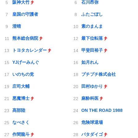
阪神大竹
石川昂弥
皇国の守護者
ふたごぼし
澄晴
素のまんま
熊本総合病院
最下位転落
トヨタカレンダー
甲斐田裕子
YJげーみんぐ
如月れん
いのちの党
プチプチ株式会社
庄司大輔
田村ゆかり
悪魔博士
麻酔科医
髙部陸
ON THE ROAD 1988
なべさく
危険球退場
作間龍斗
バタダイゴ